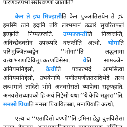
फरणकप्पभो सरीरवण्णो जातोति?
केन ते इध मिज्झती
ति केन पुञ्ञातिसयेन ते इध
इमस्मिं ठाने इदानि तयि लब्भमानं उळारं सुचरितफलं
इज्झति निप्फज्जति.
उप्पज्जन्ती
ति निब्बत्तन्ति,
अविच्छेदवसेन
उपरूपरि वत्तन्तीति अत्थो.
भोगा
ति
परिभुञ्जितब्बट्ठेन ‘‘भोगा’’ति लद्धनामा
वत्थाभरणादिवित्तूपकरणविसेसा.
ये
ति सामञ्ञेन
अनियमनिद्देसो,
केची
ति पकारभेदं आमसित्वा
अनियमनिद्देसो, उभयेनापि पणीतपणीततरादिभेदे तत्थ
लब्भमाने तादिसे भोगे अनवसेसतो ब्यापेत्वा सङ्गण्हाति.
अनवसेसब्यापको हि अयं निद्देसो यथा ‘‘ये
केचि सङ्खारा’’ति.
मनसो पिया
ति मनसा पियायितब्बा, मनापियाति अत्थो.
एत्थ च ‘‘एतादिसो वण्णो’’ति इमिना हेट्ठा वुत्तविसेसा