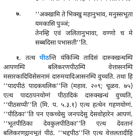
.
‘‘अक्खामि
ते भिक्खु महानुभाव, मनुस्सभूता
७
यमकासि पुञ्ञं;
तेनम्हि एवं जलितानुभावा, वण्णो च मे
सब्बदिसा पभासती’’ति.
. तत्थ
पीठ
न्ति यंकिञ्चि तादिसं दारुक्खन्धम्पि
१
आपणम्पि बलिकरणपीठम्पि वेत्तासनम्पि
मसारकादिविसेसनामं दारुमयादिआसनम्पि वुच्चति. तथा हि
‘‘पादपीठं पादकथलिक’’न्ति (महाव. २०९; चूळव. ७५)
एत्थ पादठपनयोग्गं पीठादिकं दारुक्खन्धं वुच्चति,
‘‘पीठसप्पी’’ति (मि. प. ५.३.१) एत्थ हत्थेन गहणयोग्गं.
‘‘पीठिका’’ति पन एकच्चेसु
जनपदेसु देसवोहारेन आपणं.
‘‘भूतपीठिका देवकुलपीठिका’’ति एत्थ देवतानं
बलिकरणट्ठानभूतं पीठं. ‘‘भद्दपीठ’’न्ति एत्थ वेत्तलतादीहि