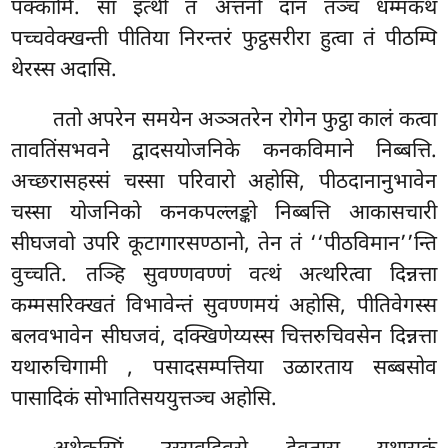
पक्कामि. सा इत्थी तं अत्तनो दानं तञ्च धम्मकथं
पच्चवेक्खन्ती पीतिया निरन्तरं फुट्ठसरीरा हुत्वा तं पीठम्पि
थेरस्स अदासि.
ततो अपरेन समयेन अञ्ञतरेन रोगेन फुट्ठा कालं कत्वा
तावतिंसभवने द्वादसयोजनिके कनकविमाने निब्बत्ति.
अच्छरासहस्सं चस्सा परिवारो अहोसि, पीठदानानुभावेन
चस्सा योजनिको कनकपल्लङ्को निब्बत्ति आकासचारी
सीघजवो उपरि कूटागारसण्ठानो, तेन तं ‘‘पीठविमान’’न्ति
वुच्चति. तञ्हि सुवण्णवण्णं वत्थं अत्थरित्वा दिन्नत्ता
कम्मसरिक्खतं विभावेन्तं सुवण्णमयं अहोसि, पीतिवेगस्स
बलवभावेन सीघजवं, दक्खिणेय्यस्स चित्तरुचिवसेन दिन्नत्ता
यथारुचिगामी
, पसादसम्पत्तिया उळारताय सब्बसोव
पासादिकं सोभातिसययुत्तञ्च अहोसि.