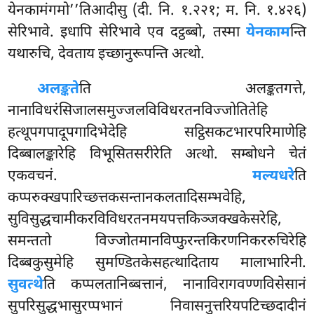
येनकामंगमो’’तिआदीसु
(दी. नि. १.२२१; म. नि. १.४२६)
सेरिभावे. इधापि सेरिभावे एव दट्ठब्बो, तस्मा
येनकाम
न्ति
यथारुचि, देवताय इच्छानुरूपन्ति अत्थो.
अलङ्कते
ति
अलङ्कतगत्ते,
नानाविधरंसिजालसमुज्जलविविधरतनविज्जोतितेहि
हत्थूपगपादूपगादिभेदेहि सट्ठिसकटभारपरिमाणेहि
दिब्बालङ्कारेहि विभूसितसरीरेति अत्थो. सम्बोधने चेतं
एकवचनं.
मल्यधरे
ति
कप्परुक्खपारिच्छत्तकसन्तानकलतादिसम्भवेहि,
सुविसुद्धचामीकरविविधरतनमयपत्तकिञ्जक्खकेसरेहि,
समन्ततो विज्जोतमानविप्फुरन्तकिरणनिकररुचिरेहि
दिब्बकुसुमेहि सुमण्डितकेसहत्थादिताय मालाभारिनी.
सुवत्थे
ति कप्पलतानिब्बत्तानं, नानाविरागवण्णविसेसानं
सुपरिसुद्धभासुरप्पभानं निवासनुत्तरियपटिच्छदादीनं