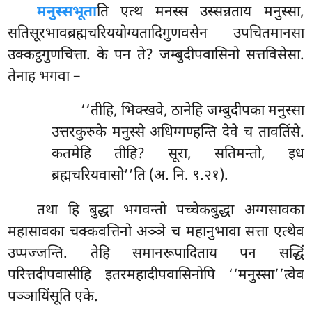
मनुस्सभूता
ति एत्थ मनस्स उस्सन्नताय मनुस्सा,
सतिसूरभावब्रह्मचरिययोग्यतादिगुणवसेन उपचितमानसा
उक्कट्ठगुणचित्ता. के पन ते? जम्बुदीपवासिनो सत्तविसेसा.
तेनाह भगवा –
‘‘तीहि, भिक्खवे, ठानेहि जम्बुदीपका मनुस्सा
उत्तरकुरुके मनुस्से अधिग्गण्हन्ति देवे च तावतिंसे.
कतमेहि तीहि? सूरा, सतिमन्तो, इध
ब्रह्मचरियवासो’’ति (अ. नि. ९.२१).
तथा हि बुद्धा भगवन्तो पच्चेकबुद्धा अग्गसावका
महासावका चक्कवत्तिनो अञ्ञे च महानुभावा
सत्ता
एत्थेव
उप्पज्जन्ति. तेहि समानरूपादिताय पन सद्धिं
परित्तदीपवासीहि इतरमहादीपवासिनोपि ‘‘मनुस्सा’’त्वेव
पञ्ञायिंसूति एके.