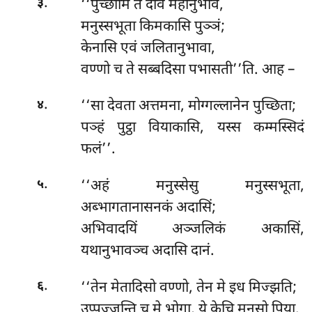
.
‘‘पुच्छामि तं देवि महानुभावे,
३
मनुस्सभूता किमकासि पुञ्ञं;
केनासि एवं जलितानुभावा,
वण्णो च ते सब्बदिसा पभासती’’ति. आह –
.
‘‘सा देवता अत्तमना, मोग्गल्लानेन पुच्छिता;
४
पञ्हं पुट्ठा वियाकासि, यस्स कम्मस्सिदं
फलं’’.
.
‘‘अहं मनुस्सेसु मनुस्सभूता,
५
अब्भागतानासनकं अदासिं;
अभिवादयिं अञ्जलिकं अकासिं,
यथानुभावञ्च अदासि दानं.
.
‘‘तेन मेतादिसो वण्णो, तेन मे इध मिज्झति;
६
उप्पज्जन्ति च मे भोगा, ये केचि मनसो पिया.