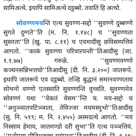
सामिअत्थे. इधापि सामिअत्थे दट्ठब्बो. तवाति हि अत्थो.
सोवण्णमय
न्ति
एत्थ सुवण्ण-सद्दो ‘‘सुवण्णे दुब्बण्णे
सुगते दुग्गते’’ति (म. नि. १.१४८) च ‘‘सुवण्णता
सुसरता’’ति (खु. पा. ८.११) च एवमादीसु छविसम्पत्तियं
आगतो. ‘‘काकं सुवण्णा परिवारयन्ती’’तिआदीसु (जा.
१.१.७७) गरुळे. ‘‘सुवण्णवण्णो
कञ्चनसन्निभत्तचो’’तिआदीसु (दी. नि. ३.२००) जातरूपे.
इधापि जातरूपे एव दट्ठब्बो. तञ्हि बुद्धानं समानवण्णताय
सोभनो वण्णो एतस्साति सुवण्णन्ति वुच्चति. सुवण्णमेव
सोवण्णं यथा ‘‘वेकतं वेसम’’न्ति च. मय-सद्दो च
‘‘अनुञ्ञातपटिञ्ञाता, तेविज्जा मयमस्मुभो’’तिआदीसु
(सु. नि. ५९९; म. नि. २.४५५) अस्मदत्थे आगतो. ‘‘मयं
निस्साय हेमाय, जातमण्डो दरी सुभा’’ति एत्थ पञ्ञत्तियं.