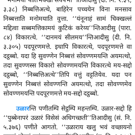
‘‘मनोमया पीतिभक्खा सयंपभा’’तिआदीसु (दी. नि. १.३९;
३.३८) निब्बत्तिअत्थे, बाहिरेन पच्चयेन विना मनसाव
निब्बत्ताति मनोमयाति वुत्ता. ‘‘यंनूनाहं सामं चिक्खल्लं
मद्दित्वा सब्बमत्तिकामयं कुटिकं करेय्य’’न्तिआदीसु (पारा.
८४) विकारत्थे. ‘‘दानमयं सीलमय’’न्तिआदीसु (दी. नि.
३.३०५) पदपूरणमत्ते. इधापि विकारत्थे, पदपूरणमत्ते वा
दट्ठब्बो. यदा हि सुवण्णेन निब्बत्तं सोवण्णमयन्ति अयमत्थो,
तदा सुवण्णस्स विकारो सोवण्णमयन्ति विकारत्थे मय-सद्दो
दट्ठब्बो, ‘‘निब्बत्तिअत्थे’’तिपि वत्तुं
वट्टतियेव. यदा पन
सुवण्णेन निब्बत्तं सोवण्णन्ति अयमत्थो, तदा सोवण्णमेव
सोवण्णमयन्ति पदपूरणमत्ते मय-सद्दो दट्ठब्बो.
उळार
न्ति पणीतम्पि सेट्ठम्पि महन्तम्पि. उळार-सद्दो हि
‘‘पुब्बेनापरं उळारं विसेसं अधिगच्छती’’तिआदीसु (सं. नि.
५.३७६) पणीते आगतो. ‘‘उळाराय खलु भवं वच्छायनो