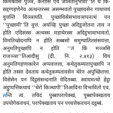
किमकासि पुञ्ञं, केनासि एवं जलितानुभावा’’ति च किं-
सद्दग्गहणेनेव अत्थन्तरस्स असम्भवतो पुच्छावसेन गाथात्तयं
वुत्तन्ति विञ्ञायति. पुच्छाविसेसभावञापनत्थं
पन
‘‘पुच्छामी’’ति वुत्तं. अयञ्हि पुच्छा अदिट्ठजोतना ताव न
होति एदिसस्स अत्थस्स महाथेरस्स अदिट्ठभावाभावतो,
विमतिच्छेदनापि न होति सब्बसो समुग्घातितसंसयत्ता,
अनुमतिपुच्छापि न होति ‘‘तं किं मञ्ञसि
राजञ्ञा’’तिआदीसु (दी. नि. २.४१३) विय
अनुमतिगहणाकारेन अप्पवत्तत्ता, कथेतुकम्यतापुच्छापि
न
होति तस्सा देवताय कथेतुकम्यतावसेन थेरेन अपुच्छितत्ता.
विसेसेन पन दिट्ठसंसन्दनाति वेदितब्बा. स्वायमत्थो हेट्ठा
अट्ठुप्पत्तिकथायं ‘‘थेरो किञ्चापी’’तिआदिना विभावितो एव.
त
न्ति त्वं. तयिदं पुब्बापरापेक्खं, पुब्बापेक्खताय
उपयोगेकवचनं, परापेक्खताय पन पच्चत्तेकवचनं दट्ठब्बं.