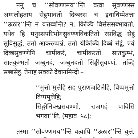
ननु च ‘‘सोवण्णमय’’न्ति वत्वा सुवण्णस्स
अग्गलोहताय सेट्ठभावतो दिब्बस्स च इधाधिप्पेतत्ता
‘‘उळार’’न्ति न वत्तब्बन्ति? न, किञ्चि विसेससब्भावतो.
यथेव हि मनुस्सपरिभोगसुवण्णविकतितो रसविद्धं सेट्ठं
सुविसुद्धं, ततो आकरुप्पन्नं, ततो यंकिञ्चि दिब्बं
सेट्ठं, एवं
दिब्बसुवण्णेपि चामीकरं, चामीकरतो सातकुम्भं,
सातकुम्भतो जम्बुनदं, जम्बुनदतो सिङ्गीसुवण्णं. तञ्हि
सब्बसेट्ठं. तेनाह सक्को देवानमिन्दो –
‘‘मुत्तो
मुत्तेहि सह पुराणजटिलेहि, विप्पमुत्तो
विप्पमुत्तेहि;
सिङ्गीनिक्खसवण्णो, राजगहं पाविसि
भगवा’’ति. (महाव. ५८);
तस्मा ‘‘सोवण्णमय’’न्ति वत्वापि ‘‘उळार’’न्ति वुत्तं.