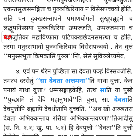
सत्तसन्तानस्स एकन्तदुक्खसमङ्गिता दुक्खबहुलता
एकन्तसुखसमङ्गिता च पुञ्ञकिरियाय
न विसेसपच्चयो होति.
सति पन दुक्खसन्तापने पमाणयोगतो सुखूपब्रूहने च
लद्धूपनिस्सया पुञ्ञकिरिया उप्पज्जति, उप्पज्जमाना च
📜
महाजुतिका महाविप्फारा पटिपक्खछेदनसमत्था च होति,
तस्मा मनुस्सभावो पुञ्ञकिरियाय विसेसपच्चयो
. तेन वुत्तं
‘‘मनुस्सभूता किमकासि पुञ्ञ’’न्ति. सेसं सुविञ्ञेय्यमेव.
. एवं पन थेरेन पुच्छिता सा देवता पञ्हं विस्सज्जेसि.
४
तमत्थं दस्सेतुं
‘‘सा देवता अत्तमना’’
ति गाथा वुत्ता. केन
पनायं गाथा वुत्ता? धम्मसङ्गाहकेहि. तत्थ
सा
ति या पुब्बे
‘‘पुच्छामि तं देवि महानुभावे’’ति वुत्ता, सा.
देवता
ति
देवपुत्तोपि ब्रह्मापि देवधीतापि वुच्चति. ‘‘अथ खो अञ्ञतरा
देवता अभिक्कन्ताय रत्तिया अभिक्कन्तवण्णा’’तिआदीसु
(सं. नि. १.१; खु. पा. ५.१) हि देवपुत्तो ‘‘देवता’’ति वुत्तो