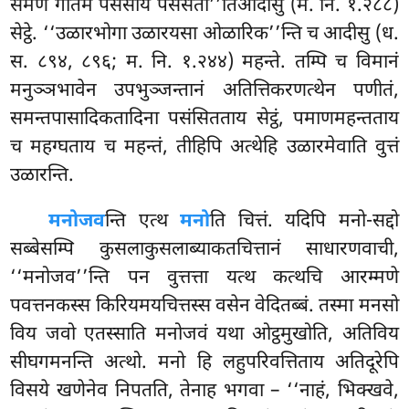
समणं गोतमं पसंसाय पसंसती’’तिआदीसु (म. नि. १.२८८)
सेट्ठे. ‘‘उळारभोगा उळारयसा ओळारिक’’न्ति च
आदीसु (ध.
स. ८९४, ८९६; म. नि. १.२४४) महन्ते. तम्पि च विमानं
मनुञ्ञभावेन उपभुञ्जन्तानं अतित्तिकरणत्थेन पणीतं,
समन्तपासादिकतादिना पसंसितताय सेट्ठं, पमाणमहन्तताय
च महग्घताय च महन्तं, तीहिपि अत्थेहि उळारमेवाति वुत्तं
उळारन्ति.
मनोजव
न्ति
एत्थ
मनो
ति चित्तं. यदिपि मनो-सद्दो
सब्बेसम्पि कुसलाकुसलाब्याकतचित्तानं साधारणवाची,
‘‘मनोजव’’न्ति पन वुत्तत्ता यत्थ कत्थचि आरम्मणे
पवत्तनकस्स किरियमयचित्तस्स वसेन वेदितब्बं. तस्मा मनसो
विय जवो एतस्साति मनोजवं यथा ओट्ठमुखोति, अतिविय
सीघगमनन्ति अत्थो. मनो हि लहुपरिवत्तिताय अतिदूरेपि
विसये खणेनेव निपतति, तेनाह भगवा – ‘‘नाहं, भिक्खवे,