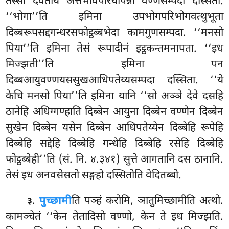
तस्सा देवताय अत्तभावपरियापन्ना वण्णसम्पदा दस्सिता.
‘‘भोगा’’ति इमिना उपभोगपरिभोगवत्थुभूता
दिब्बरूपसद्दगन्धरसफोट्ठब्बभेदा कामगुणसम्पदा. ‘‘मनसो
पिया’’ति इमिना तेसं रूपादीनं इट्ठकन्तमनापता. ‘‘इध
मिज्झती’’ति इमिना पन
दिब्बआयुवण्णयससुखआधिपतेय्यसम्पदा दस्सिता. ‘‘ये
केचि मनसो पिया’’ति इमिना यानि ‘‘सो अञ्ञे देवे दसहि
ठानेहि अधिग्गण्हाति दिब्बेन आयुना दिब्बेन वण्णेन दिब्बेन
सुखेन दिब्बेन यसेन दिब्बेन आधिपतेय्येन दिब्बेहि रूपेहि
दिब्बेहि सद्देहि दिब्बेहि गन्धेहि दिब्बेहि रसेहि दिब्बेहि
फोट्ठब्बेही’’ति (सं. नि. ४.३४१) सुत्ते आगतानि दस ठानानि.
तेसं इध अनवसेसतो सङ्गहो दस्सितोति वेदितब्बो.
.
पुच्छामी
ति पञ्हं करोमि, ञातुमिच्छामीति अत्थो.
३
कामञ्चेतं ‘‘केन तेतादिसो वण्णो, केन ते इध मिज्झति.