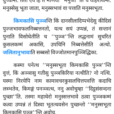
वुच्चन्ति. ततो एव हि ते माणवा ‘‘मनुजा’’ति च वोहरीयन्ति.
मनुस्सेसु भूता जाता, मनुस्सभावं वा पत्ताति मनुस्सभूता.
किमकासि पुञ्ञ
न्ति किं दानसीलादिप्पभेदेसु कीदिसं
पुज्जभावफलनिब्बत्तनतो, यत्थ सयं उप्पन्नं, तं सन्तानं
पुनाति विसोधेतीति च ‘‘पुञ्ञ’’न्ति लद्धनामं सुचरितं
कुसलकम्मं अकासि, उपचिनि निब्बत्तेसीति अत्थो.
जलितानुभावा
ति सब्बसो विज्जोतमानपुञ्ञिद्धिका.
कस्मा पनेत्थ ‘‘मनुस्सभूता किमकासि पुञ्ञ’’न्ति
वुत्तं, किं अञ्ञासु गतीसु पुञ्ञकिरिया नत्थीति? नो नत्थि.
यस्मा
निरयेपि नाम कामावचरकुसलचित्तपवत्ति कदाचि
लब्भतेव, किमङ्गं पनञ्ञत्थ, ननु अवोचुम्हा ‘‘दिट्ठसंसन्दना
पुच्छा’’ति. तस्मा महाथेरो मनुस्सत्तभावे ठत्वा पुञ्ञकम्मं
कत्वा उप्पन्नं तं दिस्वा भूतत्थवसेन पुच्छन्तो ‘‘मनुस्सभूता
किमकासि पुञ्ञ’’न्ति अवोच.