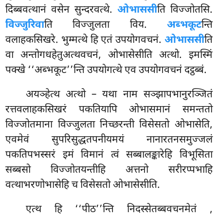
दिब्बवत्थानं वसेन
सुन्दरवत्थे.
ओभाससी
ति विज्जोतसि.
विज्जुरिवा
ति विज्जुलता विय.
अब्भकूट
न्ति
वलाहकसिखरे. भुम्मत्थे हि एतं उपयोगवचनं.
ओभाससी
ति
वा अन्तोगधहेतुअत्थवचनं, ओभासेसीति अत्थो. इमस्मिं
पक्खे ‘‘अब्भकूट’’न्ति उपयोगत्थे एव उपयोगवचनं दट्ठब्बं.
अयञ्हेत्थ अत्थो – यथा नाम सञ्झापभानुरञ्जितं
रत्तवलाहकसिखरं पकतियापि ओभासमानं समन्ततो
विज्जोतमाना विज्जुलता निच्छरन्ती विसेसतो ओभासेति,
एवमेवं सुपरिसुद्धतपनीयमयं नानारतनसमुज्जलं
पकतिपभस्सरं इमं विमानं त्वं सब्बालङ्कारेहि विभूसिता
सब्बसो विज्जोतयन्तीहि अत्तनो सरीरप्पभाहि
वत्थाभरणोभासेहि च विसेसतो ओभासेसीति.
एत्थ हि ‘‘पीठ’’न्ति निदस्सेतब्बवचनमेतं
,