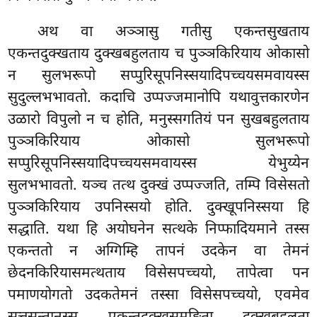
अथ वा अञ्ञासु गतीसु एकन्तसुखताय
एकन्तदुक्खताय दुक्खबहुलताय च पुञ्ञकिरियाय ओकासो
न सुलभरूपो सप्पुरिसूपनिस्सयादिपच्चयसमवायस्स
सुदुल्लभभावतो. कदाचि उप्पज्जमानोपि यथावुत्तकारणेन
उळारो विपुलो न च होति, मनुस्सगतियं पन सुखबहुलताय
पुञ्ञकिरियाय ओकासो सुलभरूपो
सप्पुरिसूपनिस्सयादिपच्चयसमवायस्स येभुय्येन
सुलभभावतो. यञ्च तत्थ दुक्खं उप्पज्जति, तम्पि विसेसतो
पुञ्ञकिरियाय
उपनिस्सयो होति. दुक्खूपनिस्सया हि
सद्धाति. यथा हि अयोघनेन सत्थके निप्फादियमाने तस्स
एकन्ततो न अग्गिम्हि तापनं उदकेन वा तेमनं
छेदनकिरियासमत्थताय विसेसपच्चयो, तापेत्वा पन
पमाणयोगतो उदकतेमनं तस्सा विसेसपच्चयो, एवमेव