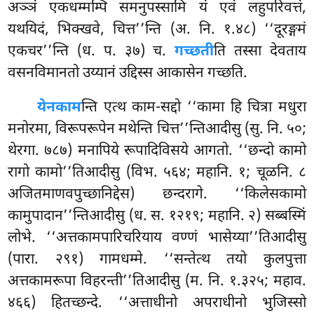
अञ्ञं एकधम्मम्पि समनुपस्सामि यं एवं लहुपरिवत्तं,
यथयिदं, भिक्खवे, चित्त’’न्ति (अ. नि. १.४८) ‘‘दूरङ्गमं
एकचर’’न्ति (ध. प. ३७) च.
गच्छती
ति तस्सा देवताय
वसनविमानतो उय्यानं उद्दिस्स आकासेन गच्छति.
येनकाम
न्ति एत्थ काम-सद्दो ‘‘कामा हि चित्रा मधुरा
मनोरमा, विरूपरूपेन मथेन्ति चित्त’’न्तिआदीसु (सु. नि. ५०;
थेरगा. ७८७) मनापिये रूपादिविसये आगतो. ‘‘छन्दो कामो
रागो कामो’’तिआदीसु (विभ. ५६४; महानि. १; चूळनि. ८
अजितमाणवपुच्छानिद्देस) छन्दरागे. ‘‘किलेसकामो
कामुपादान’’न्तिआदीसु (ध. स. १२१९; महानि. २) सब्बस्मिं
लोभे. ‘‘अत्तकामपारिचरियाय वण्णं भासेय्या’’तिआदीसु
(पारा. २९१) गामधम्मे. ‘‘सन्तेत्थ तयो कुलपुत्ता
अत्तकामरूपा विहरन्ती’’तिआदीसु (म. नि. १.३२५; महाव.
४६६) हितच्छन्दे. ‘‘अत्ताधीनो अपराधीनो भुजिस्सो