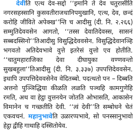
देवी
ति एत्थ देव-सद्दो ‘‘इमानि ते देव चतुरासीति
नगरसहस्सानि कुसवतीराजधानिपमुखानि, एत्थ, देव, छन्दं
करोहि जीविते
अपेक्ख’’न्ति च आदीसु (दी. नि. २.२६६)
सम्मुतिदेववसेन आगतो, ‘‘तस्स देवातिदेवस्स, सासनं
सब्बदस्सिनो’’तिआदीसु विसुद्धिदेववसेन. विसुद्धिदेवानञ्हि
भगवतो अतिदेवभावे वुत्ते इतरेसं वुत्तो एव होतीति.
‘‘चातुमहाराजिका देवा दीघायुका वण्णवन्तो
सुखबहुला’’तिआदीसु (दी. नि. ३.३३७) उपपत्तिदेववसेन.
इधापि उपपत्तिदेववसेनेव वेदितब्बो. पदत्थतो पन – दिब्बति
अत्तनो पुञ्ञिद्धिया कीळति लळति पञ्चहि कामगुणेहि
रमति, अथ वा हेट्ठा वुत्तनयेन जोतति ओभासति, आकासेन
विमानेन च गच्छतीति देवी. ‘‘त्वं देवी’’ति सम्बोधने चेतं
एकवचनं.
महानुभावे
ति उळारप्पभावे, सो पनस्सानुभावो
हेट्ठा द्वीहि गाथाहि दस्सितोयेव.