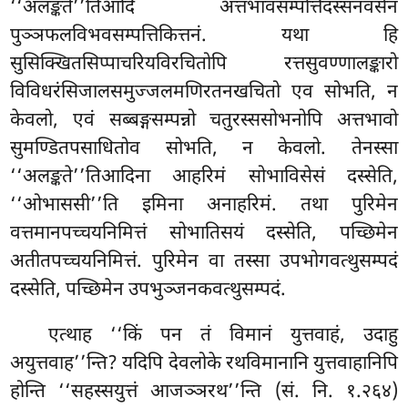
‘‘अलङ्कते’’तिआदि अत्तभावसम्पत्तिदस्सनवसेन
पुञ्ञफलविभवसम्पत्तिकित्तनं. यथा हि
सुसिक्खितसिप्पाचरियविरचितोपि रत्तसुवण्णालङ्कारो
विविधरंसिजालसमुज्जलमणिरतनखचितो एव सोभति, न
केवलो, एवं सब्बङ्गसम्पन्नो चतुरस्ससोभनोपि अत्तभावो
सुमण्डितपसाधितोव सोभति, न केवलो. तेनस्सा
‘‘अलङ्कते’’तिआदिना
आहरिमं सोभाविसेसं दस्सेति,
‘‘ओभाससी’’ति इमिना
अनाहरिमं. तथा पुरिमेन
वत्तमानपच्चयनिमित्तं सोभातिसयं दस्सेति, पच्छिमेन
अतीतपच्चयनिमित्तं. पुरिमेन वा तस्सा उपभोगवत्थुसम्पदं
दस्सेति, पच्छिमेन उपभुञ्जनकवत्थुसम्पदं.
एत्थाह ‘‘किं पन तं विमानं युत्तवाहं, उदाहु
अयुत्तवाह’’न्ति? यदिपि देवलोके रथविमानानि युत्तवाहानिपि
होन्ति ‘‘सहस्सयुत्तं आजञ्ञरथ’’न्ति (सं. नि. १.२६४)