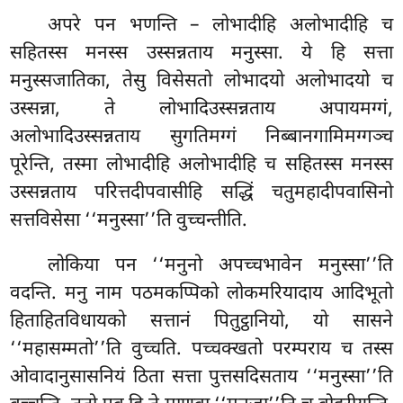
अपरे पन भणन्ति – लोभादीहि अलोभादीहि च
सहितस्स मनस्स उस्सन्नताय मनुस्सा. ये हि सत्ता
मनुस्सजातिका, तेसु विसेसतो लोभादयो अलोभादयो च
उस्सन्ना, ते लोभादिउस्सन्नताय अपायमग्गं,
अलोभादिउस्सन्नताय सुगतिमग्गं निब्बानगामिमग्गञ्च
पूरेन्ति, तस्मा लोभादीहि अलोभादीहि च सहितस्स मनस्स
उस्सन्नताय परित्तदीपवासीहि सद्धिं चतुमहादीपवासिनो
सत्तविसेसा ‘‘मनुस्सा’’ति वुच्चन्तीति.
लोकिया
पन ‘‘मनुनो अपच्चभावेन मनुस्सा’’ति
वदन्ति. मनु नाम पठमकप्पिको लोकमरियादाय आदिभूतो
हिताहितविधायको सत्तानं पितुट्ठानियो, यो सासने
‘‘महासम्मतो’’ति वुच्चति. पच्चक्खतो परम्पराय च तस्स
ओवादानुसासनियं ठिता सत्ता पुत्तसदिसताय ‘‘मनुस्सा’’ति