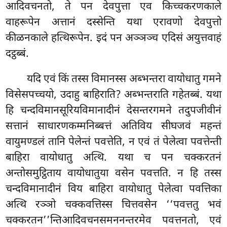
आदिवचनतो, ते पन देवपुत्ता एव किच्चकरणकाले
वाहरूपेन अत्तानं दस्सेन्ति यथा एरावणो देवपुत्तो
कीळनकाले हत्थिरूपेन. इदं पन अञ्ञञ्च एदिसं अयुत्तवाहं
दट्ठब्बं.
यदि एवं किं तस्स विमानस्स अब्भन्तरा वायोधातु गमने
विसेसपच्चयो, उदाहु बाहिराति? अब्भन्तराति गहेतब्बं. यथा
हि चन्दविमानसूरियविमानादीनं देसन्तरगमने तदुपजीवीनं
सत्तानं साधारणकम्मनिब्बत्तं अतिविय सीघजवं महन्तं
वायुमण्डलं तानि पेलेन्तं पवत्तेति, न एवं तं पेलेत्वा पवत्तेन्ती
बाहिरा वायोधातु अत्थि. यथा च पन चक्करतनं
अन्तोसमुट्ठिताय वायोधातुया वसेन पवत्तति. न हि तस्स
चन्दविमानादीनं विय बाहिरा वायोधातु पेलेत्वा पवत्तिका
अत्थि रञ्ञो चक्कवत्तिस्स चित्तवसेन ‘‘पवत्ततु भवं
चक्करतन’’न्तिआदिवचनसमननन्तरमेव पवत्तनतो, एवं