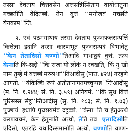
तस्सा देवताय चित्तवसेन अत्तसन्निस्सिताय वायोधातुया
गच्छतीति वेदितब्बं. तेन वुत्तं ‘‘मनोजवं गच्छति
येनकाम’’न्ति.
. एवं
पठमगाथाय तस्सा देवताय पुञ्ञफलसम्पत्तिं
२
कित्तेत्वा इदानि तस्सा कारणभूतं पुञ्ञसम्पदं विभावेतुं
‘‘केन तेतादिसो वण्णो’’
तिआदि गाथाद्वयं वुत्तं. तत्थ
केना
ति किं-सद्दो ‘‘किं राजा यो लोकं न रक्खति, किं नु खो
नाम तुम्हे मं वत्तब्बं मञ्ञथा’’तिआदीसु (पारा. ४२४) गरहणे
आगतो. ‘‘यंकिञ्चि रूपं अतीतानागतपच्चुप्पन्न’’न्तिआदीसु
(म. नि. १.२४४; सं. नि. ३.५९) अनियमे. ‘‘किं सूध वित्तं
पुरिसस्स सेट्ठ’’न्तिआदीसु (सु. नि. १८३; सं. नि. १.७३)
पुच्छायं. इधापि पुच्छायमेव दट्ठब्बो. ‘‘केना’’ति च हेतुअत्थे
करणवचनं, केन हेतुनाति अत्थो.
ते
ति तव.
एतादिसो
ति
एदिसो, एतरहि यथादिस्समानोति अत्थो.
वण्णो
ति वण्ण-