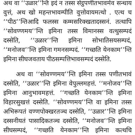
अथ वा ‘‘उळार’’न्ति इदं न तस्स सेट्ठपणीतभावमेव सन्धाय
वुत्तं, अथ खो महन्तभावम्पीति वुत्तोवायमत्थो
. एत्थ च
‘‘पीठ’’न्तिआदि फलस्स कम्मसरिक्खतादस्सनं. तत्थापि
‘‘सोवण्णमय’’न्ति इमिना तस्स विमानस्स वत्थुसम्पदं
दस्सेति, ‘‘उळार’’न्ति इमिना सोभातिसयसम्पदं,
‘‘मनोजव’’न्ति इमिना गमनसम्पदं. ‘‘गच्छति येनकाम’’न्ति
इमिना सीघजवताय पीठसम्पत्तिभावसम्पदं दस्सेति.
अथ वा ‘‘सोवण्णमय’’न्ति इमिना तस्स पणीतभावं
दस्सेति, ‘‘उळार’’न्ति इमिना वेपुल्लमहत्तं. ‘‘मनोजव’’न्ति
इमिना आनुभावमहत्तं. ‘‘गच्छति येनकाम’’न्ति इमिना
विहारसुखत्तं दस्सेति. ‘‘सोवण्णमय’’न्ति वा इमिना तस्स
अभिरूपतं वण्णपोक्खरतञ्च दस्सेति, ‘‘उळार’’न्ति इमिना
दस्सनीयतं पासादिकतञ्च दस्सेति, ‘‘मनोजव’’न्ति इमिना
सीघसम्पदं, ‘‘गच्छति येनकाम’’न्ति इमिना कत्थचि