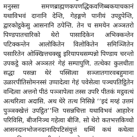
मनुस्सा समणब्राह्मणकपणद्धिकवणिब्बकयाचकानं
यथाविभवं
दानानि देन्ति, गेहङ्गणे पानीयं उपट्ठपेन्ति,
द्वारकोट्ठकेसु आसनानि ठपेन्ति. तेन च समयेन अञ्ञतरो
पिण्डपातचारिको थेरो पासादिकेन अभिक्कन्तेन
पटिक्कन्तेन आलोकितेन विलोकितेन समिञ्जितेन
पसारितेन
ओक्खित्तचक्खु इरियापथसम्पन्नो पिण्डाय चरन्तो
उपकट्ठे काले अञ्ञतरं गेहं सम्पापुणि. तत्थेका कुलधीता
सद्धा पसन्ना थेरं
पस्सित्वा सञ्जातगारवबहुमाना
उळारपीतिसोमनस्सं उप्पादेत्वा गेहं पवेसेत्वा पञ्चपतिट्ठितेन
वन्दित्वा अत्तनो पीठं पञ्ञापेत्वा तस्स उपरि पीतकं मट्ठवत्थं
अत्थरित्वा अदासि. अथ थेरे तत्थ निसिन्ने ‘‘इदं मय्हं उत्तमं
पुञ्ञक्खेत्तं उपट्ठित’’न्ति पसन्नचित्ता यथाविभवं आहारेन
परिविसि, बीजनिञ्च गहेत्वा बीजि. सो थेरो कतभत्तकिच्चो
आसनदानभोजनदानादिपटिसंयुत्तं धम्मिं कथं कथेत्वा