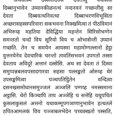
अथेकस्मिं उस्सवदिवसे देवतासु यथासकं
दिब्बानुभावेन उय्यानकीळनत्थं नन्दनवनं गच्छन्तीसु सा
देवता दिब्बवत्थनिवत्था दिब्बाभरणविभूसिता
अच्छरासहस्सपरिवारा सकभवना निक्खमित्वा तं पीठविमानं
अभिरुय्ह महतिया देविद्धिया महन्तेन सिरिसोभग्गेन
समन्ततो चन्दो विय सूरियो विय च ओभासेन्ती उय्यानं
गच्छति. तेन च समयेन आयस्मा महामोग्गल्लानो हेट्ठा
वुत्तनयेनेव देवचारिकं चरन्तो तावतिंसभवनं उपगतो तस्सा
देवताय अविदूरे अत्तानं दस्सेसि. अथ सा देवता तं दिस्वा
समुप्पन्नबलवपसादगारवा सहसा पल्लङ्कतो ओरुय्ह थेरं
उपसङ्कमित्वा पञ्चपतिट्ठितेन वन्दित्वा
दसनखसमोधानसमुज्जलं अञ्जलिं पग्गय्ह नमस्समाना
अट्ठासि. थेरो किञ्चापि ताय अञ्ञेहि च सत्तेहि यथूपचितं
कुसलाकुसलं अत्तनो यथाकम्मूपगञाणानुभावेन हत्थतले
ठपितआमलकं
विय पञ्ञाबलभेदेन पच्चक्खतो पस्सति,