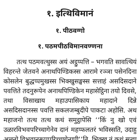
१. इत्थिविमानं
१. पीठवग्गो
१. पठमपीठविमानवण्णना
तत्थ
पठमवत्थुस्स अयं अट्ठुप्पत्ति – भगवति सावत्थियं
विहरन्ते जेतवने अनाथपिण्डिकस्स आरामे रञ्ञा पसेनदिना
कोसलेन बुद्धप्पमुखस्स भिक्खुसङ्घस्स सत्ताहं असदिसदाने
पवत्तिते तदनुरूपेन अनाथपिण्डिकेन महासेट्ठिना तयो दिवसे,
तथा विसाखाय महाउपासिकाय महादाने दिन्ने
असदिसदानस्स पवत्ति सकलजम्बुदीपे पाकटा अहोसि. अथ
महाजनो तत्थ तत्थ कथं समुट्ठापेसि ‘‘किं नु खो एवं
उळारविभवपरिच्चागेनेव दानं महप्फलतरं भविस्सति, उदाहु
अत्तनो विभवानुरूपपरिच्चागेनापी’’ति. भिक्खू तं कथं सुत्वा