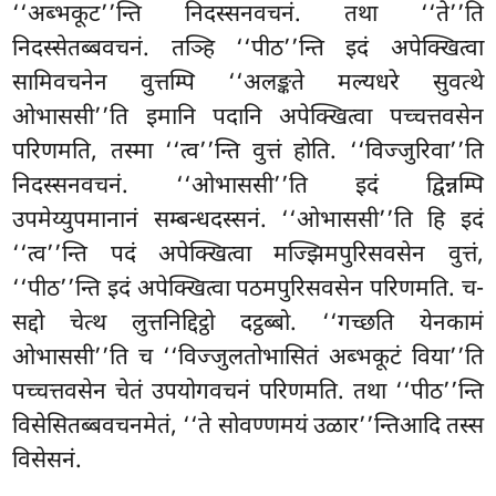
‘‘अब्भकूट’’न्ति निदस्सनवचनं. तथा ‘‘ते’’ति
निदस्सेतब्बवचनं. तञ्हि ‘‘पीठ’’न्ति इदं अपेक्खित्वा
सामिवचनेन वुत्तम्पि ‘‘अलङ्कते मल्यधरे सुवत्थे
ओभाससी’’ति इमानि पदानि अपेक्खित्वा पच्चत्तवसेन
परिणमति, तस्मा ‘‘त्व’’न्ति वुत्तं होति. ‘‘विज्जुरिवा’’ति
निदस्सनवचनं. ‘‘ओभाससी’’ति इदं द्विन्नम्पि
उपमेय्युपमानानं सम्बन्धदस्सनं. ‘‘ओभाससी’’ति हि इदं
‘‘त्व’’न्ति पदं अपेक्खित्वा मज्झिमपुरिसवसेन वुत्तं,
‘‘पीठ’’न्ति इदं अपेक्खित्वा पठमपुरिसवसेन परिणमति. च-
सद्दो चेत्थ लुत्तनिद्दिट्ठो दट्ठब्बो. ‘‘गच्छति येनकामं
ओभाससी’’ति च ‘‘विज्जुलतोभासितं अब्भकूटं विया’’ति
पच्चत्तवसेन चेतं उपयोगवचनं परिणमति. तथा ‘‘पीठ’’न्ति
विसेसितब्बवचनमेतं, ‘‘ते सोवण्णमयं उळार’’न्तिआदि तस्स
विसेसनं.