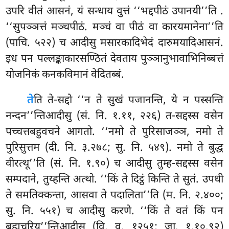
उपरि वीतं आसनं, यं सन्धाय वुत्तं ‘‘भद्दपीठं उपानयी’’ति
.
‘‘सुपञ्ञत्तं मञ्चपीठं. मञ्चं वा पीठं वा कारयमानेना’’ति
(पाचि. ५२२) च आदीसु मसारकादिभेदं दारुमयादिआसनं.
इध पन पल्लङ्काकारसण्ठितं देवताय पुञ्ञानुभावाभिनिब्बत्तं
योजनिकं कनकविमानं वेदितब्बं.
ते
ति ते-सद्दो ‘‘न ते सुखं पजानन्ति, ये न पस्सन्ति
नन्दन’’न्तिआदीसु (सं. नि. १.११, २२६) त-सद्दस्स वसेन
पच्चत्तबहुवचने आगतो. ‘‘नमो ते पुरिसाजञ्ञ, नमो ते
पुरिसुत्तम (दी. नि. ३.२७८; सु. नि. ५४९). नमो ते बुद्ध
वीरत्थू’’ति (सं. नि. १.९०) च आदीसु तुम्ह-सद्दस्स वसेन
सम्पदाने, तुय्हन्ति अत्थो. ‘‘किं ते दिट्ठं किन्ति ते सुतं. उपधी
ते समतिक्कन्ता, आसवा ते पदालिता’’ति (म. नि. २.४००;
सु. नि. ५५१) च आदीसु करणे. ‘‘किं ते वतं किं पन
ब्रह्मचरिय’’न्तिआदीसु (वि. व. १२५१; जा. १.१०.९२)