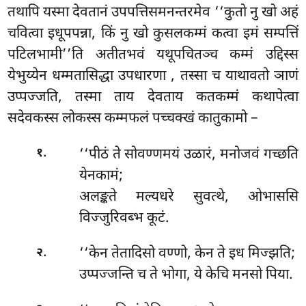
तथापि यस्मा देवतानं उपपत्तिसमनन्तरमेव ‘‘कुतो नु खो अहं
चवित्वा इधूपपन्ना, किं नु खो कुसलकम्मं कत्वा इमं सम्पत्तिं
पटिलभामी’’ति अतीतभवं यथूपचितञ्च कम्मं उद्दिस्स
येभुय्येन धम्मतासिद्धा उपधारणा
, तस्सा च याथावतो ञाणं
उप्पज्जति, तस्मा ताय देवताय कतकम्मं कथापेत्वा
सदेवकस्स लोकस्स कम्मफलं पच्चक्खं कातुकामो –
.
‘‘पीठं ते सोवण्णमयं उळारं, मनोजवं गच्छति
१
येनकामं;
अलङ्कते
मल्यधरे सुवत्थे, ओभाससि
विज्जुरिवब्भ कूटं.
.
‘‘केन तेतादिसो वण्णो, केन ते इध मिज्झति;
२
उप्पज्जन्ति च ते भोगा, ये केचि मनसो पिया.