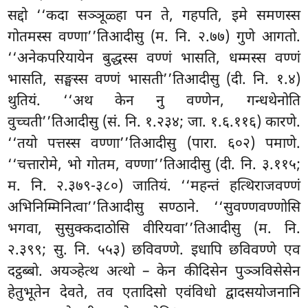
सद्दो ‘‘कदा सञ्ञूळ्हा पन ते, गहपति, इमे समणस्स
गोतमस्स वण्णा’’तिआदीसु (म. नि. २.७७) गुणे आगतो.
‘‘अनेकपरियायेन बुद्धस्स वण्णं भासति, धम्मस्स वण्णं
भासति, सङ्घस्स वण्णं भासती’’तिआदीसु (दी. नि. १.४)
थुतियं. ‘‘अथ केन नु वण्णेन, गन्धथेनोति
वुच्चती’’तिआदीसु (सं. नि. १.२३४; जा. १.६.११६) कारणे.
‘‘तयो पत्तस्स वण्णा’’तिआदीसु (पारा. ६०२) पमाणे.
‘‘चत्तारोमे, भो गोतम, वण्णा’’तिआदीसु (दी. नि. ३.११५;
म. नि. २.३७९-३८०) जातियं. ‘‘महन्तं हत्थिराजवण्णं
अभिनिम्मिनित्वा’’तिआदीसु सण्ठाने. ‘‘सुवण्णवण्णोसि
भगवा, सुसुक्कदाठोसि वीरियवा’’तिआदीसु (म. नि.
२.३९९; सु. नि. ५५३) छविवण्णे. इधापि छविवण्णे एव
दट्ठब्बो. अयञ्हेत्थ अत्थो – केन कीदिसेन पुञ्ञविसेसेन
हेतुभूतेन देवते, तव एतादिसो एवंविधो द्वादसयोजनानि