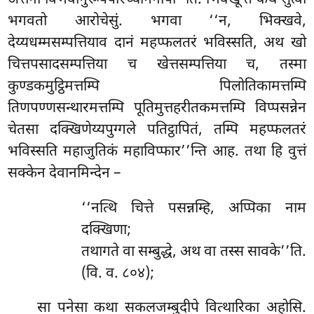
भगवतो आरोचेसुं. भगवा ‘‘न, भिक्खवे,
देय्यधम्मसम्पत्तियाव दानं महप्फलतरं भविस्सति, अथ खो
चित्तपसादसम्पत्तिया च खेत्तसम्पत्तिया च, तस्मा
कुण्डकमुट्ठिमत्तम्पि पिलोतिकामत्तम्पि
तिणपण्णसन्थारमत्तम्पि पूतिमुत्तहरीतकमत्तम्पि विप्पसन्नेन
चेतसा दक्खिणेय्यपुग्गले पतिट्ठापितं, तम्पि महप्फलतरं
भविस्सति महाजुतिकं महाविप्फार’’न्ति आह. तथा हि वुत्तं
सक्केन देवानमिन्देन –
‘‘नत्थि चित्ते पसन्नम्हि, अप्पिका नाम
दक्खिणा;
तथागते वा सम्बुद्धे, अथ वा तस्स सावके’’ति.
(वि. व. ८०४);
सा पनेसा कथा सकलजम्बुदीपे वित्थारिका अहोसि.