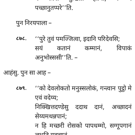
पच्छानुतप्परे’’ति.
पुन निरयपाला –
.
‘‘पुरे तुवं पमज्जित्वा, इदानि परिदेवसि;
८७८
सयं कतानं कम्मानं, विपाकं
अनुभोस्ससी’’ति. –
आहंसु. पुन सा आह –
.
‘‘को देवलोकतो मनुस्सलोकं, गन्त्वान पुट्ठो मे
८७९
एवं वदेय्य;
निक्खित्तदण्डेसु ददाथ दानं, अच्छादनं
सेय्यमथन्नपानं;
न हि मच्छरी रोसको पापधम्मो, सग्गूपगानं