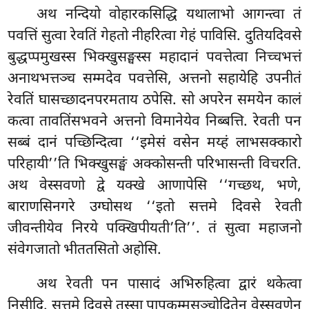
अथ नन्दियो वोहारकसिद्धि यथालाभो आगन्त्वा तं
पवत्तिं सुत्वा रेवतिं गेहतो नीहरित्वा गेहं पाविसि. दुतियदिवसे
बुद्धप्पमुखस्स भिक्खुसङ्घस्स महादानं पवत्तेत्वा निच्चभत्तं
अनाथभत्तञ्च सम्मदेव पवत्तेसि, अत्तनो सहायेहि उपनीतं
रेवतिं घासच्छादनपरमताय ठपेसि. सो अपरेन समयेन कालं
कत्वा तावतिंसभवने अत्तनो विमानेयेव निब्बत्ति. रेवती पन
सब्बं दानं पच्छिन्दित्वा ‘‘इमेसं वसेन मय्हं लाभसक्कारो
परिहायी’’ति भिक्खुसङ्घं अक्कोसन्ती परिभासन्ती विचरति.
अथ वेस्सवणो द्वे यक्खे आणापेसि ‘‘गच्छथ, भणे,
बाराणसिनगरे उग्घोसथ ‘‘इतो सत्तमे दिवसे रेवती
जीवन्तीयेव निरये पक्खिपीयती’ति’’. तं सुत्वा महाजनो
संवेगजातो भीततसितो अहोसि.
अथ
रेवती पन पासादं अभिरुहित्वा द्वारं थकेत्वा
निसीदि. सत्तमे दिवसे तस्सा पापकम्मसञ्चोदितेन वेस्सवणेन