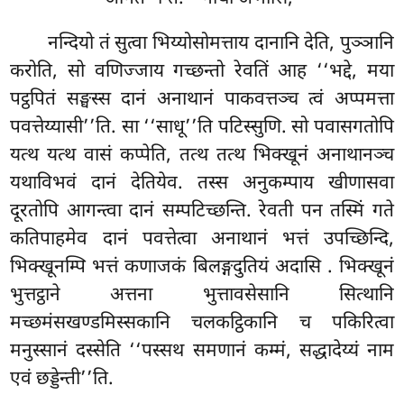
नन्दियो
तं सुत्वा भिय्योसोमत्ताय दानानि देति, पुञ्ञानि
करोति, सो वणिज्जाय गच्छन्तो रेवतिं आह ‘‘भद्दे, मया
पट्ठपितं सङ्घस्स दानं अनाथानं पाकवत्तञ्च त्वं अप्पमत्ता
पवत्तेय्यासी’’ति. सा ‘‘साधू’’ति पटिस्सुणि. सो पवासगतोपि
यत्थ यत्थ वासं कप्पेति, तत्थ तत्थ भिक्खूनं अनाथानञ्च
यथाविभवं दानं देतियेव. तस्स अनुकम्पाय खीणासवा
दूरतोपि आगन्त्वा दानं सम्पटिच्छन्ति. रेवती पन तस्मिं गते
कतिपाहमेव दानं पवत्तेत्वा अनाथानं भत्तं उपच्छिन्दि,
भिक्खूनम्पि भत्तं कणाजकं बिलङ्गदुतियं अदासि
. भिक्खूनं
भुत्तट्ठाने अत्तना भुत्तावसेसानि सित्थानि
मच्छमंसखण्डमिस्सकानि चलकट्ठिकानि च पकिरित्वा
मनुस्सानं दस्सेति ‘‘पस्सथ समणानं कम्मं, सद्धादेय्यं नाम
एवं छड्डेन्ती’’ति.