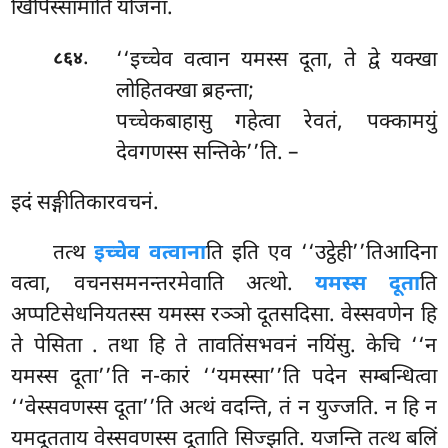
खिपिस्सामाति योजना.
.
‘‘इच्चेव वत्वान यमस्स दूता, ते द्वे यक्खा
८६४
लोहितक्खा ब्रहन्ता;
पच्चेकबाहासु गहेत्वा रेवतं, पक्कामयुं
देवगणस्स सन्तिके’’ति. –
इदं सङ्गीतिकारवचनं.
तत्थ
इच्चेव वत्वाना
ति इति एव ‘‘उट्ठेही’’तिआदिना
वत्वा, वचनसमनन्तरमेवाति अत्थो.
यमस्स दूता
ति
अप्पटिसेधनियतस्स यमस्स रञ्ञो दूतसदिसा. वेस्सवणेन हि
ते पेसिता
. तथा हि ते तावतिंसभवनं नयिंसु. केचि ‘‘न
यमस्स दूता’’ति न-कारं ‘‘यमस्सा’’ति पदेन सम्बन्धित्वा
‘‘वेस्सवणस्स दूता’’ति अत्थं वदन्ति, तं न युज्जति. न हि न
यमदूतताय वेस्सवणस्स दूताति सिज्झति. यजन्ति तत्थ बलिं