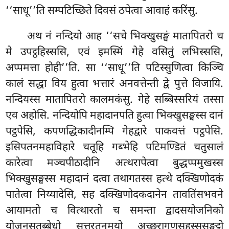
‘‘साधू’’ति सम्पटिच्छिते दिवसं ठपेत्वा आवाहं करिंसु.
अथ नं नन्दियो आह ‘‘सचे भिक्खुसङ्घं मातापितरो च
मे उपट्ठहिस्ससि, एवं इमस्मिं गेहे वसितुं लभिस्ससि,
अप्पमत्ता होही’’ति. सा ‘‘साधू’’ति पटिस्सुणित्वा किञ्चि
कालं सद्धा विय हुत्वा भत्तारं अनवत्तेन्ती द्वे पुत्ते विजायि.
नन्दियस्स मातापितरो कालमकंसु. गेहे सब्बिस्सरियं तस्सा
एव अहोसि. नन्दियोपि महादानपति हुत्वा भिक्खुसङ्घस्स दानं
पट्ठपेसि, कपणद्धिकादीनम्पि गेहद्वारे पाकवत्तं पट्ठपेसि.
इसिपतनमहाविहारे चतूहि गब्भेहि पटिमण्डितं चतुसालं
कारेत्वा मञ्चपीठादीनि अत्थरापेत्वा
बुद्धप्पमुखस्स
भिक्खुसङ्घस्स महादानं दत्वा तथागतस्स हत्थे दक्खिणोदकं
पातेत्वा निय्यादेसि, सह दक्खिणोदकदानेन तावतिंसभवने
आयामतो च वित्थारतो च समन्ता द्वादसयोजनिको
योजनसतुब्बेधो सत्तरतनमयो अच्छरागणसहस्ससङ्घुट्ठो