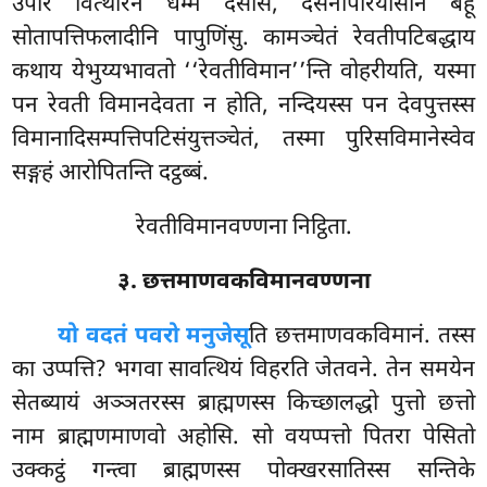
उपरि वित्थारेन धम्मं देसेसि, देसनापरियोसाने बहू
सोतापत्तिफलादीनि पापुणिंसु. कामञ्चेतं रेवतीपटिबद्धाय
कथाय येभुय्यभावतो ‘‘रेवतीविमान’’न्ति वोहरीयति, यस्मा
पन रेवती विमानदेवता न होति, नन्दियस्स पन देवपुत्तस्स
विमानादिसम्पत्तिपटिसंयुत्तञ्चेतं, तस्मा पुरिसविमानेस्वेव
सङ्गहं आरोपितन्ति दट्ठब्बं.
रेवतीविमानवण्णना निट्ठिता.
३. छत्तमाणवकविमानवण्णना
यो वदतं पवरो मनुजेसू
ति छत्तमाणवकविमानं. तस्स
का उप्पत्ति? भगवा सावत्थियं विहरति जेतवने. तेन समयेन
सेतब्यायं अञ्ञतरस्स ब्राह्मणस्स किच्छालद्धो पुत्तो छत्तो
नाम ब्राह्मणमाणवो अहोसि. सो वयप्पत्तो पितरा पेसितो
उक्कट्ठं गन्त्वा ब्राह्मणस्स पोक्खरसातिस्स सन्तिके