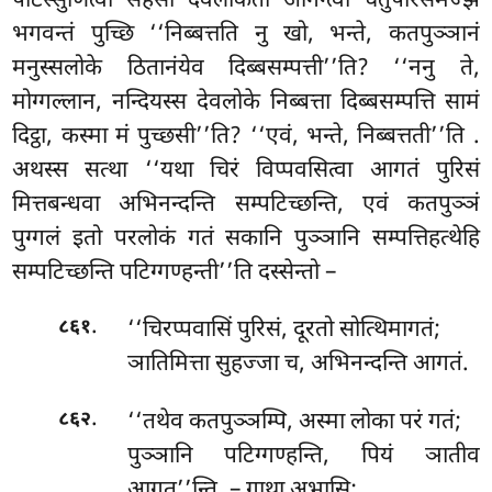
पटिस्सुणित्वा सहसा देवलोकतो आगन्त्वा चतुपरिसमज्झे
भगवन्तं पुच्छि ‘‘निब्बत्तति नु खो, भन्ते, कतपुञ्ञानं
मनुस्सलोके ठितानंयेव दिब्बसम्पत्ती’’ति? ‘‘ननु ते,
मोग्गल्लान, नन्दियस्स देवलोके निब्बत्ता दिब्बसम्पत्ति सामं
दिट्ठा, कस्मा मं पुच्छसी’’ति? ‘‘एवं, भन्ते, निब्बत्तती’’ति
.
अथस्स सत्था ‘‘यथा चिरं विप्पवसित्वा आगतं पुरिसं
मित्तबन्धवा अभिनन्दन्ति सम्पटिच्छन्ति, एवं कतपुञ्ञं
पुग्गलं इतो परलोकं गतं सकानि पुञ्ञानि सम्पत्तिहत्थेहि
सम्पटिच्छन्ति पटिग्गण्हन्ती’’ति दस्सेन्तो –
.
‘‘चिरप्पवासिं पुरिसं, दूरतो सोत्थिमागतं;
८६१
ञातिमित्ता सुहज्जा च, अभिनन्दन्ति आगतं.
.
‘‘तथेव कतपुञ्ञम्पि, अस्मा लोका परं गतं;
८६२
पुञ्ञानि पटिग्गण्हन्ति, पियं ञातीव
आगत’’न्ति. – गाथा अभासि;