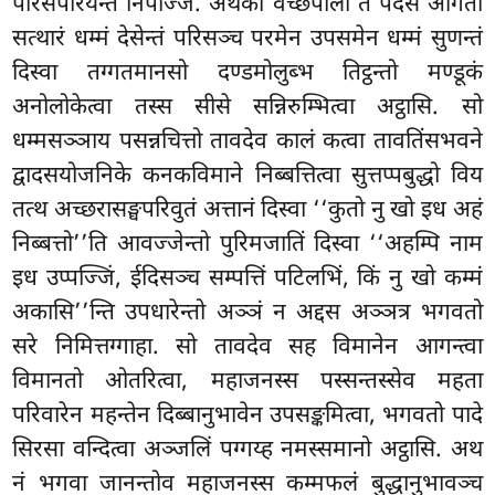
परिसपरियन्ते निपज्जि. अथेको वच्छपालो तं पदेसं आगतो
सत्थारं धम्मं देसेन्तं परिसञ्च परमेन उपसमेन धम्मं सुणन्तं
दिस्वा तग्गतमानसो दण्डमोलुब्भ तिट्ठन्तो मण्डूकं
अनोलोकेत्वा तस्स सीसे सन्निरुम्भित्वा अट्ठासि. सो
धम्मसञ्ञाय पसन्नचित्तो तावदेव कालं कत्वा तावतिंसभवने
द्वादसयोजनिके कनकविमाने निब्बत्तित्वा
सुत्तप्पबुद्धो
विय
तत्थ अच्छरासङ्घपरिवुतं अत्तानं दिस्वा ‘‘कुतो नु खो इध अहं
निब्बत्तो’’ति आवज्जेन्तो पुरिमजातिं दिस्वा ‘‘अहम्पि नाम
इध उप्पज्जिं, ईदिसञ्च
सम्पत्तिं पटिलभिं, किं नु खो कम्मं
अकासि’’न्ति उपधारेन्तो अञ्ञं न अद्दस अञ्ञत्र भगवतो
सरे निमित्तग्गाहा. सो तावदेव सह विमानेन आगन्त्वा
विमानतो ओतरित्वा, महाजनस्स पस्सन्तस्सेव महता
परिवारेन महन्तेन दिब्बानुभावेन उपसङ्कमित्वा, भगवतो पादे
सिरसा वन्दित्वा अञ्जलिं पग्गय्ह नमस्समानो अट्ठासि. अथ
नं भगवा जानन्तोव महाजनस्स कम्मफलं बुद्धानुभावञ्च