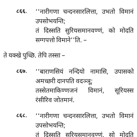
.
‘‘नारीगणा चन्दनसारलित्ता, उभतो विमानं
८६६
उपसोभयन्ति;
तं दिस्सति सुरियसमानवण्णं, को मोदति
सग्गपत्तो विमाने’’ति. –
ते यक्खे पुच्छि. तेपि तस्सा –
.
‘‘बाराणसियं नन्दियो नामासि, उपासको
८६७
अमच्छरी दानपति वदञ्ञू;
तस्सेतमाकिण्णजनं विमानं, सूरियस्स
रंसीरिव जोतमानं.
.
‘‘नारीगणा चन्दनसारलित्ता, उभतो विमानं
८६८
उपसोभयन्ति;
तं दिस्सति सूरियसमानवण्णं, सो मोदति