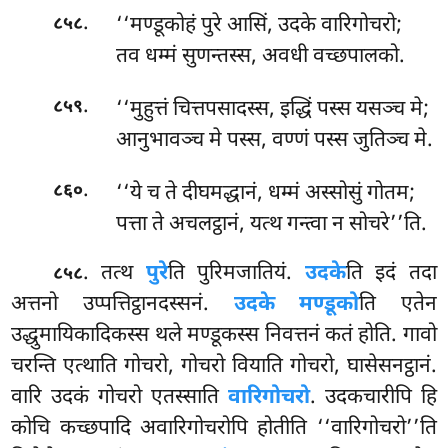
.
‘‘मण्डूकोहं पुरे आसिं, उदके वारिगोचरो;
८५८
तव धम्मं सुणन्तस्स, अवधी वच्छपालको.
.
‘‘मुहुत्तं चित्तपसादस्स, इद्धिं पस्स यसञ्च मे;
८५९
आनुभावञ्च मे पस्स, वण्णं पस्स जुतिञ्च मे.
.
‘‘ये च ते दीघमद्धानं, धम्मं अस्सोसुं गोतम;
८६०
पत्ता ते अचलट्ठानं, यत्थ गन्त्वा न सोचरे’’ति.
. तत्थ
पुरे
ति पुरिमजातियं.
उदके
ति इदं तदा
८५८
अत्तनो उप्पत्तिट्ठानदस्सनं.
उदके मण्डूको
ति एतेन
उद्धुमायिकादिकस्स थले
मण्डूकस्स निवत्तनं कतं होति. गावो
चरन्ति एत्थाति गोचरो, गोचरो वियाति गोचरो, घासेसनट्ठानं.
वारि उदकं गोचरो एतस्साति
वारिगोचरो
. उदकचारीपि हि
कोचि कच्छपादि अवारिगोचरोपि होतीति ‘‘वारिगोचरो’’ति