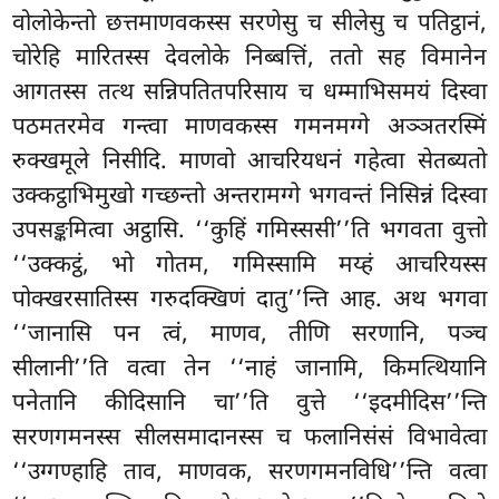
वोलोकेन्तो छत्तमाणवकस्स सरणेसु च सीलेसु च पतिट्ठानं,
चोरेहि मारितस्स देवलोके निब्बत्तिं, ततो सह विमानेन
आगतस्स तत्थ सन्निपतितपरिसाय च धम्माभिसमयं दिस्वा
पठमतरमेव गन्त्वा माणवकस्स गमनमग्गे अञ्ञतरस्मिं
रुक्खमूले निसीदि. माणवो आचरियधनं गहेत्वा सेतब्यतो
उक्कट्ठाभिमुखो गच्छन्तो अन्तरामग्गे भगवन्तं निसिन्नं दिस्वा
उपसङ्कमित्वा अट्ठासि. ‘‘कुहिं गमिस्ससी’’ति भगवता वुत्तो
‘‘उक्कट्ठं, भो गोतम, गमिस्सामि मय्हं आचरियस्स
पोक्खरसातिस्स गरुदक्खिणं दातु’’न्ति आह. अथ भगवा
‘‘जानासि पन त्वं, माणव, तीणि सरणानि, पञ्च
सीलानी’’ति वत्वा तेन ‘‘नाहं जानामि, किमत्थियानि
पनेतानि कीदिसानि चा’’ति वुत्ते ‘‘इदमीदिस’’न्ति
सरणगमनस्स सीलसमादानस्स च फलानिसंसं विभावेत्वा
‘‘उग्गण्हाहि ताव, माणवक, सरणगमनविधि’’न्ति वत्वा