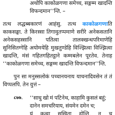
अथोपि काकोळगणा समेच्च, सङ्गम्म खादन्ति
विफन्दमान’’न्ति. –
तत्थ लद्धब्बकारणं आहंसु. तत्थ
काकोळगणा
ति
काकसङ्घा. ते किरस्सा तिगावुतप्पमाणे सरीरे अनेकसतानि
अनेकसहस्सानि पतित्वा तालक्खन्धपरिमाणेहि
सुनिसितग्गेहि अयोमयेहि
मुखतुण्डेहि विज्झित्वा विज्झित्वा
खादन्ति, मंसं गहितगहितट्ठाने कम्मबलेन
पूरतेव. तेनाह
‘‘काकोळगणा समेच्च, सङ्गम्म खादन्ति विफन्दमान’’न्ति.
पुन सा मनुस्सलोकं पच्चानयनाय याचनादिवसेन तं तं
विप्पलपि. तेन वुत्तं –
.
‘‘साधु
खो मं पटिनेथ, काहामि कुसलं बहुं;
८७७
दानेन समचरियाय, संयमेन दमेन च;
यं कत्वा सुखिता होन्ति, न च