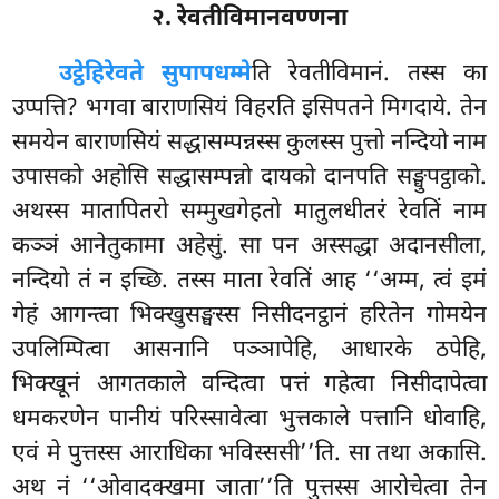
२. रेवतीविमानवण्णना
उट्ठेहि
रेवते सुपापधम्मे
ति रेवतीविमानं. तस्स का
उप्पत्ति? भगवा बाराणसियं विहरति इसिपतने मिगदाये. तेन
समयेन बाराणसियं सद्धासम्पन्नस्स कुलस्स पुत्तो नन्दियो नाम
उपासको अहोसि सद्धासम्पन्नो दायको दानपति सङ्घुपट्ठाको.
अथस्स मातापितरो
सम्मुखगेहतो मातुलधीतरं रेवतिं नाम
कञ्ञं आनेतुकामा अहेसुं. सा पन अस्सद्धा अदानसीला,
नन्दियो तं न इच्छि. तस्स माता रेवतिं आह ‘‘अम्म, त्वं इमं
गेहं आगन्त्वा भिक्खुसङ्घस्स निसीदनट्ठानं हरितेन गोमयेन
उपलिम्पित्वा आसनानि पञ्ञापेहि, आधारके ठपेहि,
भिक्खूनं आगतकाले वन्दित्वा पत्तं गहेत्वा निसीदापेत्वा
धमकरणेन पानीयं परिस्सावेत्वा भुत्तकाले पत्तानि धोवाहि,
एवं मे पुत्तस्स आराधिका भविस्ससी’’ति. सा तथा अकासि.
अथ नं ‘‘ओवादक्खमा जाता’’ति पुत्तस्स आरोचेत्वा तेन