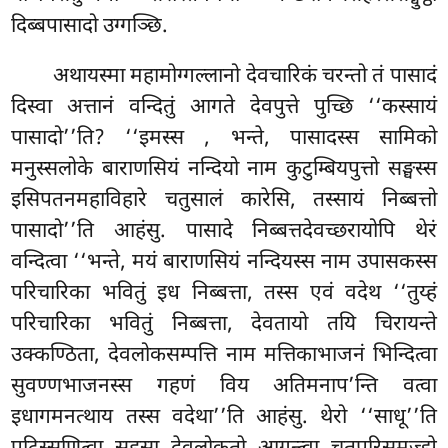
दिब्बपासादो उग्गञ्छि.
अथायस्मा महामोग्गल्लानो देवचारिकं चरन्तो तं पासादं
दिस्वा अत्तानं वन्दितुं आगते देवपुत्ते पुच्छि ‘‘कस्सायं
पासादो’’ति? ‘‘इमस्स
, भन्ते, पासादस्स सामिको
मनुस्सलोके बाराणसियं नन्दियो नाम कुटुम्बियपुत्तो सङ्घस्स
इसिपतनमहाविहारे चतुसालं कारेसि, तस्सायं निब्बत्तो
पासादो’’ति आहंसु. पासादे निब्बत्तदेवच्छरायोपि थेरं
वन्दित्वा ‘‘भन्ते, मयं बाराणसियं नन्दियस्स नाम उपासकस्स
परिचारिका भवितुं इध निब्बत्ता, तस्स एवं वदेथ ‘‘तुय्हं
परिचारिका भवितुं निब्बत्ता, देवतायो तयि चिरायन्ते
उक्कण्ठिता, देवलोकसम्पत्ति नाम मत्तिकाभाजनं भिन्दित्वा
सुवण्णभाजनस्स गहणं विय अतिमनाप’न्ति वत्वा
इधागमनत्थाय तस्स वदेथा’’ति आहंसु. थेरो ‘‘साधू’’ति