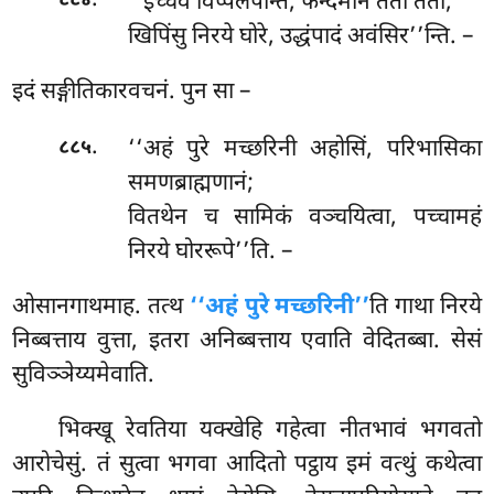
.
‘‘इच्चेवं
विप्पलपन्तिं, फन्दमानं ततो ततो;
८८४
खिपिंसु निरये घोरे, उद्धंपादं अवंसिर’’न्ति. –
इदं सङ्गीतिकारवचनं. पुन सा –
.
‘‘अहं पुरे मच्छरिनी अहोसिं, परिभासिका
८८५
समणब्राह्मणानं;
वितथेन च सामिकं वञ्चयित्वा, पच्चामहं
निरये घोररूपे’’ति. –
ओसानगाथमाह. तत्थ
‘‘अहं पुरे मच्छरिनी’’
ति गाथा निरये
निब्बत्ताय वुत्ता, इतरा अनिब्बत्ताय एवाति वेदितब्बा. सेसं
सुविञ्ञेय्यमेवाति.
भिक्खू रेवतिया यक्खेहि गहेत्वा नीतभावं भगवतो
आरोचेसुं. तं सुत्वा भगवा आदितो पट्ठाय इमं वत्थुं कथेत्वा