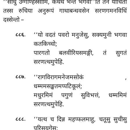
‘‘साधु उग्गण्हिस्सामि, कथेथ भन्ते भगवा’’ति तेन याचितो
तस्स रुचिया अनुरूपं गाथाबन्धवसेन सरणगमनविधिं
दस्सेन्तो –
.
‘‘यो वदतं पवरो मनुजेसु, सक्यमुनी भगवा
८८६
कतकिच्चो;
पारगतो बलवीरियसमङ्गी, तं सुगतं
सरणत्थमुपेहि.
.
‘‘रागविरागमनेजमसोकं
,
८८७
धम्ममसङ्खतमप्पटिकूलं;
मधुरमिमं
पगुणं सुविभत्तं, धम्ममिमं
सरणत्थमुपेहि.
.
‘‘यत्थ च दिन्न महप्फलमाहु, चतूसु सुचीसु
८८८
पुरिसयुगेसु;