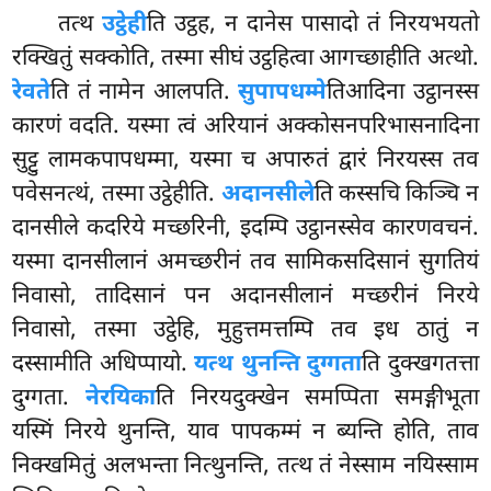
तत्थ
उट्ठेही
ति उट्ठह, न दानेस पासादो तं निरयभयतो
रक्खितुं सक्कोति, तस्मा सीघं उट्ठहित्वा आगच्छाहीति अत्थो.
रेवते
ति तं नामेन आलपति.
सुपापधम्मे
तिआदिना उट्ठानस्स
कारणं वदति. यस्मा त्वं अरियानं अक्कोसनपरिभासनादिना
सुट्टु लामकपापधम्मा, यस्मा च अपारुतं द्वारं निरयस्स तव
पवेसनत्थं, तस्मा उट्ठेहीति.
अदानसीले
ति कस्सचि किञ्चि न
दानसीले कदरिये मच्छरिनी, इदम्पि उट्ठानस्सेव कारणवचनं.
यस्मा दानसीलानं अमच्छरीनं तव सामिकसदिसानं सुगतियं
निवासो, तादिसानं पन अदानसीलानं मच्छरीनं निरये
निवासो, तस्मा उट्ठेहि, मुहुत्तमत्तम्पि तव इध ठातुं न
दस्सामीति अधिप्पायो.
यत्थ थुनन्ति दुग्गता
ति दुक्खगतत्ता
दुग्गता.
नेरयिका
ति निरयदुक्खेन समप्पिता समङ्गीभूता
यस्मिं निरये थुनन्ति, याव पापकम्मं न ब्यन्ति होति, ताव
निक्खमितुं अलभन्ता
नित्थुनन्ति, तत्थ तं नेस्साम नयिस्साम