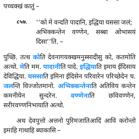
पच्चक्खं कातुं –
.
‘‘को मे वन्दति पादानि, इद्धिया यससा जलं;
८५७
अभिक्कन्तेन वण्णेन, सब्बा ओभासयं
दिसा’’ति. –
पुच्छि. तत्थ
को
ति देवनागयक्खमनुस्सादीसु को, कतमोति
अत्थो.
मे
ति मम.
पादानी
ति पादे.
इद्धिया
ति इमाय ईदिसाय
देविद्धिया.
यससा
ति इमिना ईदिसेन परिवारेन परिच्छेदेन च.
जल
न्ति विज्जोतमानो.
अभिक्कन्तेना
ति अतिविय कन्तेन
कमनीयेन सुन्दरेन.
वण्णेना
ति छविवण्णेन,
सरीरवण्णनिभायाति अत्थो.
अथ देवपुत्तो अत्तनो पुरिमजातिआदिं आवि करोन्तो
इमाहि गाथाहि ब्याकासि –