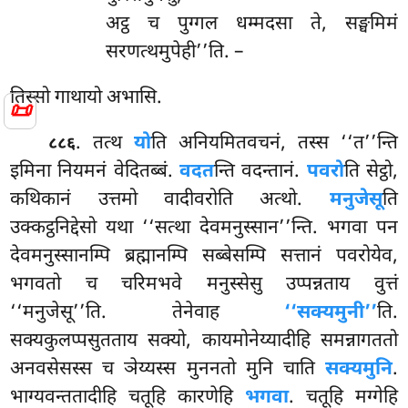
अट्ठ च पुग्गल धम्मदसा ते, सङ्घमिमं
सरणत्थमुपेही’’ति. –
तिस्सो
गाथायो अभासि.
📜
. तत्थ
यो
ति अनियमितवचनं, तस्स ‘‘त’’न्ति
८८६
इमिना नियमनं वेदितब्बं.
वदत
न्ति वदन्तानं.
पवरो
ति सेट्ठो,
कथिकानं उत्तमो वादीवरोति अत्थो.
मनुजेसू
ति
उक्कट्ठनिद्देसो यथा ‘‘सत्था देवमनुस्सान’’न्ति. भगवा पन
देवमनुस्सानम्पि ब्रह्मानम्पि सब्बेसम्पि सत्तानं पवरोयेव,
भगवतो च चरिमभवे मनुस्सेसु उप्पन्नताय वुत्तं
‘‘मनुजेसू’’ति. तेनेवाह
‘‘सक्यमुनी’’
ति.
सक्यकुलप्पसुतताय सक्यो, कायमोनेय्यादीहि समन्नागततो
अनवसेसस्स च ञेय्यस्स मुननतो मुनि चाति
सक्यमुनि
.
भाग्यवन्ततादीहि चतूहि कारणेहि
भगवा
. चतूहि मग्गेहि