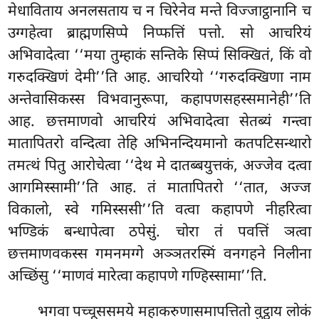
मेधाविताय अनलसताय च न चिरेनेव मन्ते विज्जाट्ठानानि च
उग्गहेत्वा ब्राह्मणसिप्पे निप्फत्तिं पत्तो. सो आचरियं
अभिवादेत्वा ‘‘मया
तुम्हाकं सन्तिके सिप्पं
सिक्खितं, किं वो
गरुदक्खिणं देमी’’ति आह. आचरियो ‘‘गरुदक्खिणा नाम
अन्तेवासिकस्स विभवानुरूपा, कहापणसहस्समानेही’’ति
आह. छत्तमाणवो आचरियं अभिवादेत्वा सेतब्यं गन्त्वा
मातापितरो वन्दित्वा तेहि अभिनन्दियमानो कतपटिसन्थारो
तमत्थं पितु आरोचेत्वा ‘‘देथ मे दातब्बयुत्तकं, अज्जेव दत्वा
आगमिस्सामी’’ति आह. तं मातापितरो
‘‘तात, अज्ज
विकालो, स्वे गमिस्ससी’’ति वत्वा कहापणे नीहरित्वा
भण्डिकं बन्धापेत्वा ठपेसुं. चोरा तं पवत्तिं ञत्वा
छत्तमाणवकस्स गमनमग्गे अञ्ञतरस्मिं वनगहने निलीना
अच्छिंसु ‘‘माणवं मारेत्वा कहापणे गण्हिस्सामा’’ति.
भगवा पच्चूससमये महाकरुणासमापत्तितो वुट्ठाय लोकं