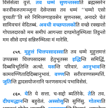
विसेसेत्वा वुत्तं.
तव धम्मं सुणन्तस्सा
ति ब्रह्मस्सरेन
करवीकरुतमञ्जुना देसेन्तस्स तव धम्मं ‘‘धम्मो एसो
वुच्चती’’ति सरे निमित्तग्गाहवसेन सुणन्तस्स, अनादरे चेतं
सामिवचनं वेदितब्बं.
अवधी वच्छपालको
ति वच्छे रक्खन्तो
गोपालदारको मम समीपं आगन्त्वा दण्डमोलुब्भित्वा तिट्ठन्तो
मम सीसे दण्डं सन्निरुम्भित्वा मं मारेसि.
.
मुहुत्तं चित्तपसादस्सा
ति तव धम्मे मुहुत्तमत्तं
८५९
उप्पन्नस्स चित्तपसादस्स हेतुभूतस्स
इद्धि
न्ति समिद्धिं,
दिब्बविभूतिन्ति अत्थो.
यस
न्ति परिवारं.
आनुभाव
न्ति
कामवण्णितादिदिब्बानुभावं.
वण्ण
न्ति सरीरवण्णसम्पत्तिं.
जुति
न्ति द्वादसयोजनानि फरणसमत्थं पभाविसेसं.
.
ये
ति ये सत्ता. च-सद्दो ब्यतिरेके.
ते
ति तव.
८६०
दीघमद्धान
न्ति बहुवेलं.
अस्सोसु
न्ति सुणिंसु.
गोतमा
ति