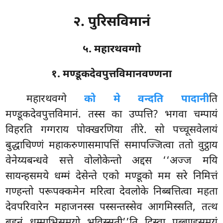
२. पुरिसविमानं
५. महारथवग्गो
१. मण्डूकदेवपुत्तविमानवण्णना
महारथवग्गे
को मे वन्दति पादानी
ति
मण्डूकदेवपुत्तविमानं. तस्स का उप्पत्ति? भगवा
चम्पायं
विहरति गग्गराय पोक्खरणिया तीरे. सो पच्चूसवेलायं
बुद्धाचिण्णं महाकरुणासमापत्तिं समापज्जित्वा ततो वुट्ठाय
वेनेय्यबन्धवे सत्ते वोलोकेन्तो अद्दस ‘‘अज्ज मयि
सायन्हसमये धम्मं देसेन्ते एको मण्डूको मम सरे निमित्तं
गण्हन्तो परूपक्कमेन मरित्वा देवलोके निब्बत्तित्वा महता
देवपरिवारेन महाजनस्स पस्सन्तस्सेव आगमिस्सति, तत्थ
बहूनं धम्माभिसमयो भविस्सती’’ति दिस्वा पुब्बण्हसमयं