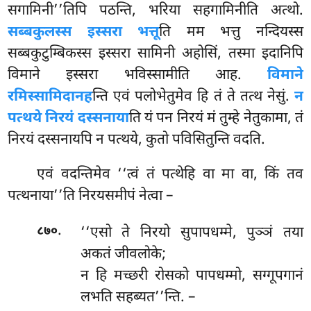
सगामिनी’’तिपि पठन्ति, भरिया सहगामिनीति अत्थो.
सब्बकुलस्स इस्सरा भत्तू
ति मम भत्तु नन्दियस्स
सब्बकुटुम्बिकस्स इस्सरा सामिनी अहोसिं, तस्मा इदानिपि
विमाने इस्सरा भविस्सामीति आह.
विमाने
रमिस्सामि
दानह
न्ति एवं पलोभेतुमेव हि तं ते तत्थ नेसुं.
न
पत्थये निरयं दस्सनाया
ति यं पन निरयं मं तुम्हे नेतुकामा, तं
निरयं दस्सनायपि न पत्थये, कुतो पविसितुन्ति वदति.
एवं वदन्तिमेव ‘‘त्वं तं पत्थेहि वा मा वा, किं तव
पत्थनाया’’ति निरयसमीपं नेत्वा –
.
‘‘एसो ते निरयो सुपापधम्मे, पुञ्ञं तया
८७०
अकतं जीवलोके;
न हि मच्छरी रोसको पापधम्मो, सग्गूपगानं
लभति सहब्यत’’न्ति. –