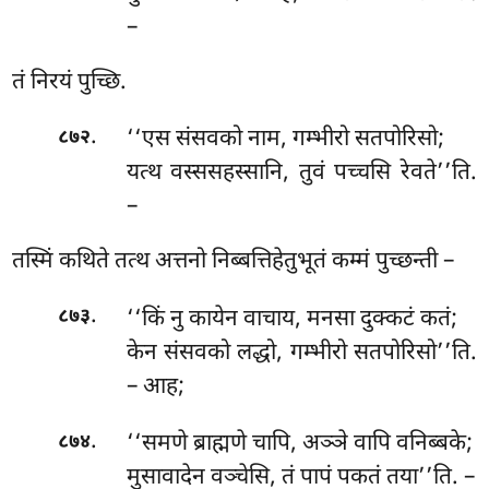
–
तं
निरयं पुच्छि.
.
‘‘एस संसवको नाम, गम्भीरो सतपोरिसो;
८७२
यत्थ वस्ससहस्सानि, तुवं पच्चसि रेवते’’ति.
–
तस्मिं
कथिते तत्थ अत्तनो निब्बत्तिहेतुभूतं कम्मं पुच्छन्ती –
.
‘‘किं नु कायेन वाचाय, मनसा दुक्कटं कतं;
८७३
केन संसवको लद्धो, गम्भीरो सतपोरिसो’’ति.
– आह;
.
‘‘समणे ब्राह्मणे चापि, अञ्ञे वापि वनिब्बके;
८७४
मुसावादेन वञ्चेसि, तं पापं पकतं तया’’ति. –