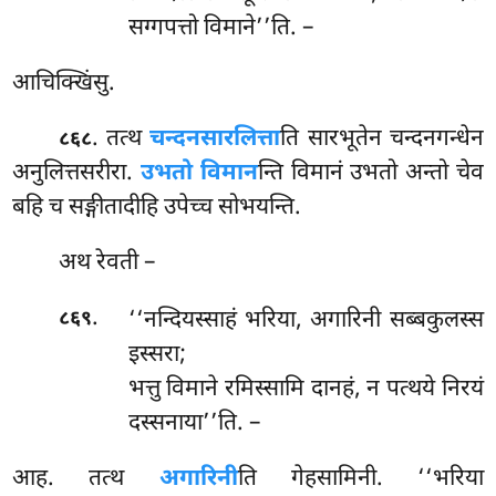
सग्गपत्तो विमाने’’ति. –
आचिक्खिंसु.
. तत्थ
चन्दनसारलित्ता
ति सारभूतेन चन्दनगन्धेन
८६८
अनुलित्तसरीरा.
उभतो विमान
न्ति विमानं उभतो अन्तो चेव
बहि च सङ्गीतादीहि उपेच्च सोभयन्ति.
अथ
रेवती –
.
‘‘नन्दियस्साहं भरिया, अगारिनी सब्बकुलस्स
८६९
इस्सरा;
भत्तु विमाने रमिस्सामि दानहं, न पत्थये निरयं
दस्सनाया’’ति. –
आह. तत्थ
अगारिनी
ति गेहसामिनी. ‘‘भरिया