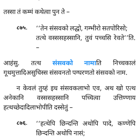
तस्सा तं कम्मं कथेत्वा पुन ते –
.
‘‘तेन संसवको लद्धो, गम्भीरो सतपोरिसो;
८७५
तत्थे वस्ससहस्सानि, तुवं पच्चसि रेवते’’ति.
–
आहंसु. तत्थ
संसवको नामा
ति निच्चकालं
गूथमुत्तादिअसुचिस्स संसवनतो पग्घरणतो संसवको नाम.
न केवलं तुय्हं इध संसवकलाभो एव, अथ खो एत्थ
अनेकानि वस्ससहस्सानि पच्चित्वा उत्तिण्णाय
हत्थच्छेदादिलाभोपीति दस्सेतुं –
.
‘‘हत्थेपि छिन्दन्ति अथोपि पादे, कण्णेपि
८७६
छिन्दन्ति अथोपि नासं;