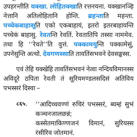
उपहरन्तीति
यक्खा. लोहितक्खा
ति रत्तनयना. यक्खानञ्हि
नेत्तानि अतिलोहितानि होन्ति.
ब्रहन्ता
ति महन्ता.
पच्चेकबाहासू
ति एको एकबाहायं, इतरो इतरबाहायन्ति
पच्चेकं बाहासु.
रेवत
न्ति रेवतिं. रेवतातिपि तस्सा नाममेव.
तथा हि ‘‘रेवते’’ति
वुत्तं.
पक्कामयु
न्ति पक्कामेसुं,
उपनेसुन्ति अत्थो.
देवगणस्सा
ति तावतिंसभवने देवसङ्घस्स.
एवं तेहि यक्खेहि तावतिंसभवनं नेत्वा नन्दियविमानस्स
अविदूरे ठपिता रेवती तं सूरियमण्डलसदिसं अतिविय
पभस्सरं दिस्वा –
.
‘‘आदिच्चवण्णं रुचिरं पभस्सरं, ब्यम्हं सुभं
८६५
कञ्चनजालछन्नं;
कस्सेतमाकिण्णजनं
विमानं, सुरियस्स
रंसीरिव जोतमानं.