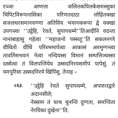
रञ्ञा आणत्ता जलितकपिलकेसमस्सुका
चिपिटविरूपनासिका परिणतदाठा लोहितक्खा
सजलधरसमानवण्णा
अतिविय भयानकरूपा द्वे यक्खा
उपगन्त्वा ‘‘उट्ठेहि, रेवते, सुपापधम्मे’’तिआदीनि वदन्ता
नानाबाहासु गहेत्वा ‘‘महाजनो पस्सतू’’ति सकलनगरे
वीथितो वीथिं परिब्भमापेत्वा आकासं अब्भुग्गन्त्वा
तावतिंसभवनं नेत्वा नन्दियस्स विमानं सम्पत्तिञ्चस्सा
दस्सेत्वा तं विलपन्तिंयेव उस्सदनिरयसमीपं पापेसुं. तं
यमपुरिसा उस्सदनिरये खिपिंसु. तेनाह –
.
‘‘उट्ठेहि रेवते सुपापधम्मे, अपारुतद्वारे
८६३
अदानसीले;
नेस्साम तं यत्थ थुनन्ति दुग्गता, समप्पिता
नेरयिका दुखेना’’ति.