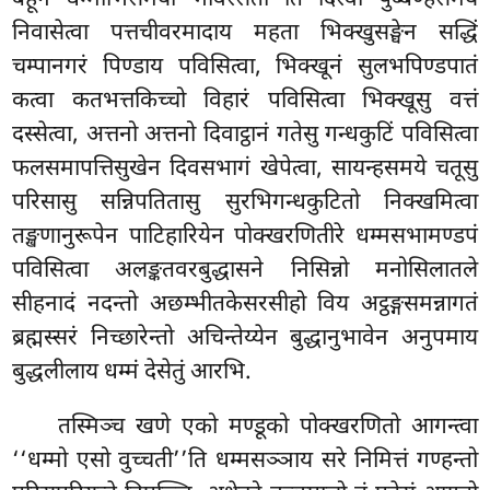
निवासेत्वा पत्तचीवरमादाय महता भिक्खुसङ्घेन सद्धिं
चम्पानगरं पिण्डाय पविसित्वा, भिक्खूनं सुलभपिण्डपातं
कत्वा कतभत्तकिच्चो विहारं पविसित्वा भिक्खूसु वत्तं
दस्सेत्वा, अत्तनो अत्तनो दिवाट्ठानं गतेसु गन्धकुटिं पविसित्वा
फलसमापत्तिसुखेन दिवसभागं खेपेत्वा, सायन्हसमये चतूसु
परिसासु सन्निपतितासु सुरभिगन्धकुटितो निक्खमित्वा
तङ्खणानुरूपेन पाटिहारियेन पोक्खरणितीरे धम्मसभामण्डपं
पविसित्वा अलङ्कतवरबुद्धासने निसिन्नो मनोसिलातले
सीहनादं नदन्तो अछम्भीतकेसरसीहो विय अट्ठङ्गसमन्नागतं
ब्रह्मस्सरं निच्छारेन्तो अचिन्तेय्येन बुद्धानुभावेन अनुपमाय
बुद्धलीलाय धम्मं देसेतुं आरभि.
तस्मिञ्च खणे एको मण्डूको पोक्खरणितो आगन्त्वा
‘‘धम्मो एसो वुच्चती’’ति धम्मसञ्ञाय सरे निमित्तं गण्हन्तो