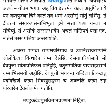
भगवन्तं गोत्तेन आलपति.
अचलट्ठान
न्ति निब्बानं. अयञ्हेत्थ
अत्थो – गोतम भगवा अहं विय इत्तरमेव कालं असुणित्वा ये
पन कतपुञ्ञा चिरं कालं तव धम्मं अस्सोसुं सोतुं लभिंसु, ते
दीघरत्तं संसारब्यसनाभिभूता इमे सत्ता यत्थ गन्त्वा न
सोचेय्युं, तं असोकं सस्सतभावेन अचलं सन्तिपदं पत्ता एव,
न तेसं तस्स पत्तिया अन्तरायोति.
अथस्स भगवा सम्पत्तपरिसाय च उपनिस्सयसम्पत्तिं
ओलोकेत्वा वित्थारेन धम्मं देसेसि. देसनापरियोसाने सो
देवपुत्तो सोतापत्तिफले पतिट्ठहि, चतुरासीतिया पाणसहस्सानं
धम्माभिसमयो अहोसि. देवपुत्तो भगवन्तं वन्दित्वा तिक्खत्तुं
पदक्खिणं कत्वा भिक्खुसङ्घस्स च अञ्जलिं कत्वा सह
परिवारेन देवलोकमेव गतोति.
मण्डूकदेवपुत्तविमानवण्णना निट्ठिता.