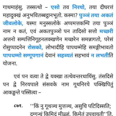
गाथमाहंसु. तस्सत्थो –
एसो
तव
निरयो,
तया दीघरत्तं
महादुक्खं अनुभवितब्बट्ठानभूतो. कस्मा?
पुञ्ञं तया अकतं
जीवलोके,
यस्मा मनुस्सलोके अप्पमत्तकम्पि तया पुञ्ञं
नाम न कतं, एवं अकतपुञ्ञो पन तादिसो सत्तो
मच्छरी
अत्तनो सम्पत्तिनिगूहनलक्खणेन मच्छरेन समन्नागतो, परेसं
रोसुप्पादनेन
रोसको,
लोभादीहि पापधम्मेहि समङ्गीभावतो
पापधम्मो सग्गूपगानं
देवानं
सहब्यतं
सहभावं
न लभती
ति
योजना.
एवं पन वत्वा ते द्वे यक्खा तत्थेवन्तरधायिंसु. तंसदिसे
पन द्वे निरयपाले संसवके नाम गूथनिरये पक्खिपितुं
आकड्ढन्ते पस्सित्वा –
.
‘‘किं
नु गूथञ्च मुत्तञ्च, असुचि पटिदिस्सति;
८७१
दुग्गन्धं किमिदं मीळ्हं, किमेतं उपवायती’’ति.