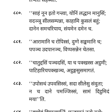
लभति सहब्यतं.
.
‘‘साहं नून इतो गन्त्वा, योनिं लद्धान मानुसिं;
८८०
वदञ्ञू सीलसम्पन्ना, काहामि कुसलं बहुं;
दानेन समचरियाय, संयमेन दमेन च.
.
‘‘आरामानि च रोपिस्सं, दुग्गे सङ्कमानि च;
८८१
पपञ्च उदपानञ्च, विप्पसन्नेन चेतसा.
.
‘‘चातुद्दसिं पञ्चदसिं, या च पक्खस्स अट्ठमी;
८८२
पाटिहारियपक्खञ्च, अट्ठङ्गसुसमागतं.
.
‘‘उपोसथं
उपवसिस्सं, सदा सीलेसु संवुता;
८८३
न च दाने पमज्जिस्सं, सामं दिट्ठमिदं
मया’’ति.