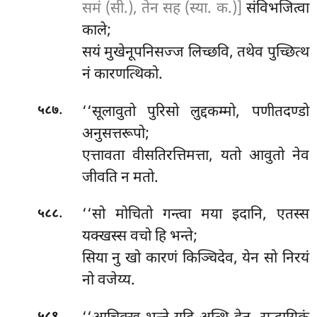
समं (सी.), तेन सह (स्या. क.)]
संविभजित्वा
काले;
सयं मुखेनूपनिसज्ज लिच्छवि, तथेव पुच्छित्थ
नं कारणत्थिको.
.
‘‘सूलावुतो पुरिसो लुद्दकम्मो, पणीतदण्डो
५८७
अनुसत्तरूपो;
एत्तावता वीसतिरत्तिमत्ता, यतो आवुतो नेव
जीवति न मतो.
.
‘‘सो मोचितो गन्त्वा मया इदानि, एतस्स
५८८
यक्खस्स वचो हि भन्ते;
सिया नु खो कारणं किञ्चिदेव, येन सो निरयं
नो वजेय्य.
.
५८९