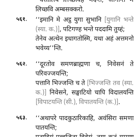
‘‘वेसालियं लिच्छविहं भदन्ते, जानन्ति मं
लिच्छवि अम्बसक्करो.
.
‘‘इमानि मे अट्ठ युगा सुभानि
[युगानि भन्ते
५६१
(स्या. क.)]
, पटिगण्ह भन्ते पददामि तुय्हं;
तेनेव अत्थेन इधागतोस्मि, यथा अहं अत्तमनो
भवेय्य’’न्ति.
.
‘‘दूरतोव
समणब्राह्मणा च, निवेसनं ते
५६२
परिवज्जयन्ति;
पत्तानि भिज्जन्ति च ते
[भिज्जन्ति तव (स्या.
क.)]
निवेसने, सङ्घाटियो चापि विदालयन्ति
[विपाटयन्ति (सी.), विपातयन्ति (क.)]
.
.
‘‘अथापरे पादकुठारिकाहि, अवंसिरा समणा
५६३
पातयन्ति;