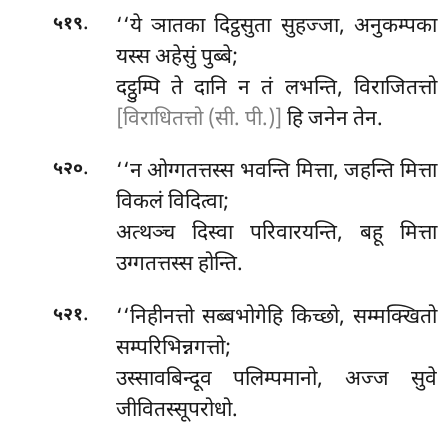
.
‘‘ये ञातका दिट्ठसुता सुहज्जा, अनुकम्पका
५१९
यस्स अहेसुं पुब्बे;
दट्ठुम्पि ते दानि न तं लभन्ति, विराजितत्तो
[विराधितत्तो (सी. पी.)]
हि जनेन तेन.
.
‘‘न ओग्गतत्तस्स भवन्ति मित्ता, जहन्ति मित्ता
५२०
विकलं विदित्वा;
अत्थञ्च दिस्वा परिवारयन्ति, बहू मित्ता
उग्गतत्तस्स होन्ति.
.
‘‘निहीनत्तो सब्बभोगेहि किच्छो, सम्मक्खितो
५२१
सम्परिभिन्नगत्तो;
उस्सावबिन्दूव पलिम्पमानो, अज्ज सुवे
जीवितस्सूपरोधो.