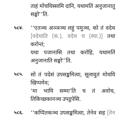
ताहं मोचयिस्सामि दानि, यथामतिं अनुजानातु
सङ्घो’’ति.
.
‘‘एतञ्च अञ्ञञ्च लहुं पमुञ्च, को तं वदेथ
५८४
[वदेथाति (क.), वदेथ च (स्या.)]
तथा
करोन्तं;
यथा पजानासि तथा करोहि, यथामतिं
अनुजानाति सङ्घो’’ति.
.
सो
तं पदेसं उपसङ्कमित्वा, सूलावुतं मोचयि
५८५
खिप्पमेव;
‘मा भायि सम्मा’ति च तं अवोच,
तिकिच्छकानञ्च उपट्ठपेसि.
.
‘‘कप्पितकञ्च
उपसङ्कमित्वा, तेनेव सह
[तेन
५८६