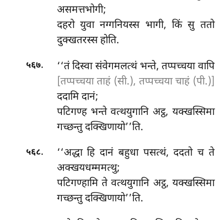
असमत्तभोगी;
दहरो युवा नग्गनियस्स भागी, किं सु ततो
दुक्खतरस्स होति.
.
‘‘तं दिस्वा संवेगमलत्थं भन्ते, तप्पच्चया वापि
५६७
[तप्पच्चया ताहं (सी.), तप्पच्चया चाहं (पी.)]
ददामि दानं;
पटिगण्ह भन्ते वत्थयुगानि अट्ठ, यक्खस्सिमा
गच्छन्तु दक्खिणायो’’ति.
.
‘‘अद्धा हि दानं बहुधा पसत्थं, ददतो च ते
५६८
अक्खयधम्ममत्थु;
पटिगण्हामि
ते वत्थयुगानि अट्ठ, यक्खस्सिमा
गच्छन्तु दक्खिणायो’’ति.