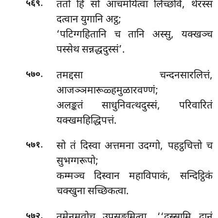
.
ततो हि सो आचमयित्वा लिच्छवि, थेरस्स
५६९
दत्वान युगानि अट्ठ;
‘पटिग्गहितानि च तानि अस्सु, यक्खञ्च
पस्सेथ सन्नद्धदुस्सं’.
.
तमद्दसा चन्दनसारलित्तं,
५७०
आजञ्ञमारूळ्हमुळारवण्णं;
अलङ्कतं साधुनिवत्थदुस्सं, परिवारितं
यक्खमहिद्धिपत्तं.
.
सो
तं दिस्वा अत्तमना उदग्गो, पहट्ठचित्तो च
५७१
सुभग्गरूपो;
कम्मञ्च दिस्वान महाविपाकं, सन्दिट्ठिकं
चक्खुना सच्छिकत्वा.
.
तमेनमवोच
उपसङ्कमित्वा, ‘‘दस्सामि दानं
५७२