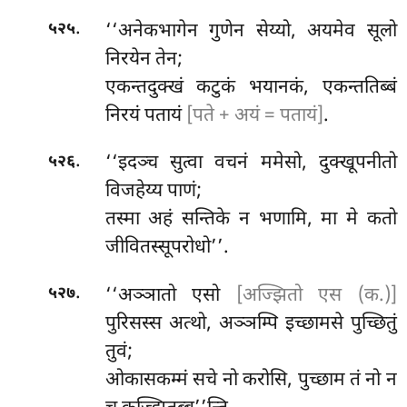
.
‘‘अनेकभागेन गुणेन सेय्यो, अयमेव सूलो
५२५
निरयेन तेन;
एकन्तदुक्खं कटुकं भयानकं, एकन्ततिब्बं
निरयं पतायं
[पते + अयं = पतायं]
.
.
‘‘इदञ्च
सुत्वा वचनं ममेसो, दुक्खूपनीतो
५२६
विजहेय्य पाणं;
तस्मा अहं सन्तिके न भणामि, मा मे कतो
जीवितस्सूपरोधो’’.
.
‘‘अञ्ञातो एसो
[अज्झितो एस (क.)]
५२७
पुरिसस्स अत्थो, अञ्ञम्पि इच्छामसे पुच्छितुं
तुवं;
ओकासकम्मं सचे नो करोसि, पुच्छाम तं नो न