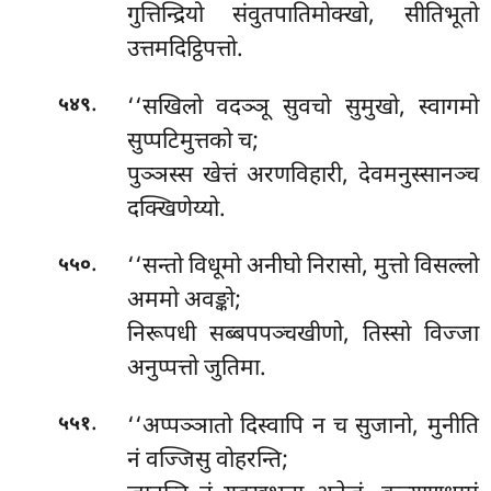
गुत्तिन्द्रियो संवुतपातिमोक्खो, सीतिभूतो
उत्तमदिट्ठिपत्तो.
.
‘‘सखिलो वदञ्ञू सुवचो सुमुखो, स्वागमो
५४९
सुप्पटिमुत्तको च;
पुञ्ञस्स खेत्तं अरणविहारी, देवमनुस्सानञ्च
दक्खिणेय्यो.
.
‘‘सन्तो विधूमो अनीघो निरासो, मुत्तो विसल्लो
५५०
अममो अवङ्को;
निरूपधी सब्बपपञ्चखीणो, तिस्सो विज्जा
अनुप्पत्तो जुतिमा.
.
‘‘अप्पञ्ञातो
दिस्वापि न च सुजानो, मुनीति
५५१
नं वज्जिसु वोहरन्ति;