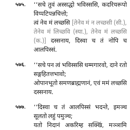
.
‘‘सचे तुवं अस्सद्धो भविस्ससि, कदरियरूपो
५७५
विप्पटिपन्नचित्तो;
त्वं नेव मं लच्छसि
[तेनेव मं न लच्छसी (सी.),
तेनेव मं लिच्छवि (स्या.), तेनेव मं लच्छसि
(क.)]
दस्सनाय, दिस्वा च तं नोपि च
आलपिस्सं.
.
‘‘सचे पन त्वं भविस्ससि धम्मगारवो, दाने रतो
५७६
सङ्गहितत्तभावो;
ओपानभूतो समणब्राह्मणानं, एवं ममं लच्छसि
दस्सनाय.
.
‘‘दिस्वा च तं आलपिस्सं भदन्ते, इमञ्च
५७७
सूलतो लहुं पमुञ्च;
यतो निदानं अकरिम्ह सक्खिं, मञ्ञामि