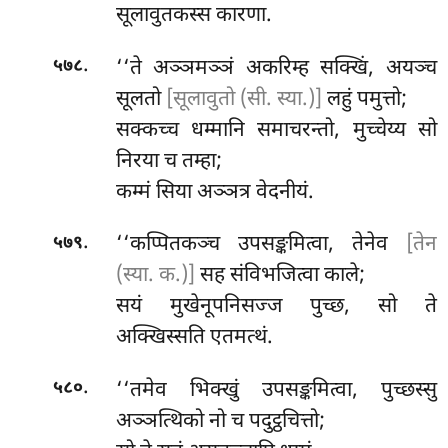
सूलावुतकस्स कारणा.
.
‘‘ते
अञ्ञमञ्ञं अकरिम्ह सक्खिं, अयञ्च
५७८
सूलतो
[सूलावुतो (सी. स्या.)]
लहुं पमुत्तो;
सक्कच्च धम्मानि समाचरन्तो, मुच्चेय्य सो
निरया च तम्हा;
कम्मं सिया अञ्ञत्र वेदनीयं.
.
‘‘कप्पितकञ्च उपसङ्कमित्वा, तेनेव
[तेन
५७९
(स्या. क.)]
सह संविभजित्वा काले;
सयं मुखेनूपनिसज्ज पुच्छ, सो ते
अक्खिस्सति एतमत्थं.
.
‘‘तमेव भिक्खुं उपसङ्कमित्वा, पुच्छस्सु
५८०
अञ्ञत्थिको नो च पदुट्ठचित्तो;