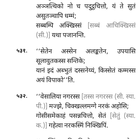
अञ्ञत्थिको
नो च पदुट्ठचित्तो, यं ते सुतं
असुतञ्चापि धम्मं;
सब्बम्पि अक्खिस्सं
[सब्बं आचिक्खिस्सं
(सी.)]
यथा पजानन्ति.
.
‘‘सेतेन अस्सेन अलङ्कतेन, उपयासि
५३१
सूलावुतकस्स सन्तिके;
यानं इदं अब्भुतं दस्सनेय्यं, किस्सेतं कम्मस्स
अयं विपाको’’ति.
.
‘‘वेसालिया
नगरस्स
[तस्स नगरस्स (सी. स्या.
५३२
पी.)]
मज्झे, चिक्खल्लमग्गे नरकं अहोसि;
गोसीसमेकाहं पसन्नचित्तो, सेतं
[सेतुं (स्या.
क.)]
गहेत्वा नरकस्मिं निक्खिपिं.