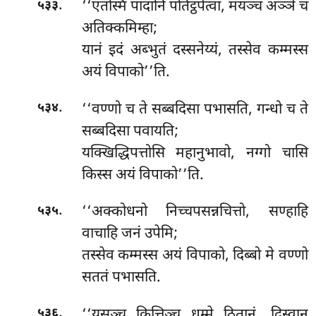
.
‘‘एतस्मिं पादानि पतिट्ठपेत्वा, मयञ्च अञ्ञे च
५३३
अतिक्कमिम्हा;
यानं इदं अब्भुतं दस्सनेय्यं, तस्सेव कम्मस्स
अयं विपाको’’ति.
.
‘‘वण्णो च ते सब्बदिसा पभासति, गन्धो च ते
५३४
सब्बदिसा पवायति;
यक्खिद्धिपत्तोसि महानुभावो, नग्गो चासि
किस्स अयं विपाको’’ति.
.
‘‘अक्कोधनो
निच्चपसन्नचित्तो, सण्हाहि
५३५
वाचाहि जनं उपेमि;
तस्सेव कम्मस्स अयं विपाको, दिब्बो मे वण्णो
सततं पभासति.
.
‘‘यसञ्च कित्तिञ्च धम्मे ठितानं, दिस्वान
५३६