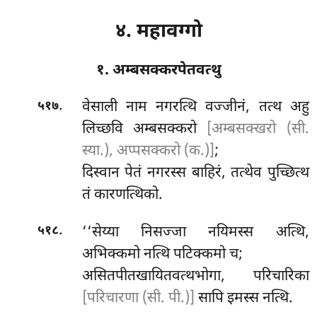
४. महावग्गो
१. अम्बसक्करपेतवत्थु
.
वेसाली
नाम नगरत्थि वज्जीनं, तत्थ अहु
५१७
लिच्छवि अम्बसक्करो
[अम्बसक्खरो (सी.
स्या.), अप्पसक्करो (क.)]
;
दिस्वान पेतं नगरस्स बाहिरं, तत्थेव पुच्छित्थ
तं कारणत्थिको.
.
‘‘सेय्या निसज्जा नयिमस्स अत्थि,
५१८
अभिक्कमो नत्थि पटिक्कमो च;
असितपीतखायितवत्थभोगा, परिचारिका
[परिचारणा (सी. पी.)]
सापि इमस्स नत्थि.