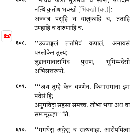
‘‘नयिध फला मूलमया च सन्ति, उपादानं
६०७
नत्थि कुतोध भक्खो
[भिक्खो (क.)]
;
अञ्ञत्र पंसूहि च वालुकाहि च, तताहि
उण्हाहि च दारुणाहि च.
📜
.
‘‘उज्जङ्गलं तत्तमिवं कपालं, अनायसं
६०८
परलोकेन तुल्यं;
लुद्दानमावासमिदं पुराणं, भूमिप्पदेसो
अभिसत्तरूपो.
.
‘‘‘अथ तुम्हे केन वण्णेन, किमासमाना इमं
६०९
पदेसं हि;
अनुपविट्ठा सहसा समच्च, लोभा भया अथ वा
सम्पमूळ्हा’’’ति.
.
‘‘मगधेसु अङ्गेसु च सत्थवाहा, आरोपयित्वा
६१०