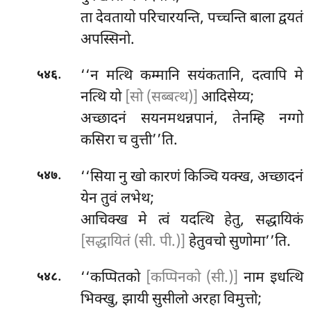
ता देवतायो परिचारयन्ति, पच्चन्ति बाला द्वयतं
अपस्सिनो.
.
‘‘न मत्थि कम्मानि सयंकतानि, दत्वापि मे
५४६
नत्थि यो
[सो (सब्बत्थ)]
आदिसेय्य;
अच्छादनं सयनमथन्नपानं, तेनम्हि नग्गो
कसिरा च वुत्ती’’ति.
.
‘‘सिया नु खो कारणं किञ्चि यक्ख, अच्छादनं
५४७
येन तुवं लभेथ;
आचिक्ख मे त्वं यदत्थि हेतु, सद्धायिकं
[सद्धायितं (सी. पी.)]
हेतुवचो सुणोमा’’ति.
.
‘‘कप्पितको
[कप्पिनको (सी.)]
नाम इधत्थि
५४८
भिक्खु, झायी सुसीलो अरहा विमुत्तो;