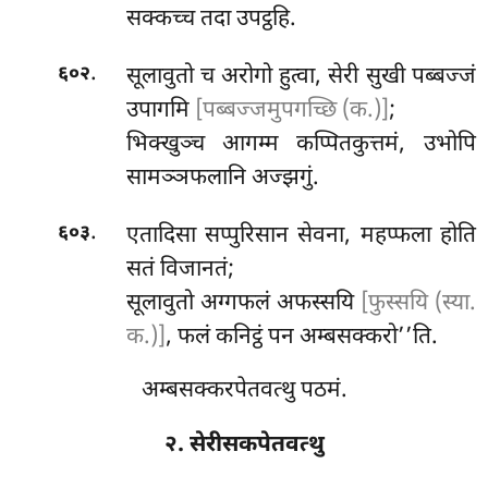
सक्कच्च तदा उपट्ठहि.
.
सूलावुतो च अरोगो हुत्वा, सेरी
सुखी पब्बज्जं
६०२
उपागमि
[पब्बज्जमुपगच्छि (क.)]
;
भिक्खुञ्च आगम्म कप्पितकुत्तमं, उभोपि
सामञ्ञफलानि अज्झगुं.
.
एतादिसा सप्पुरिसान सेवना, महप्फला होति
६०३
सतं विजानतं;
सूलावुतो अग्गफलं अफस्सयि
[फुस्सयि (स्या.
क.)]
, फलं कनिट्ठं पन अम्बसक्करो’’ति.
अम्बसक्करपेतवत्थु पठमं.
२. सेरीसकपेतवत्थु