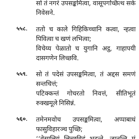
सो तं नगरं उपसङ्कमित्वा, वासूपगच्छित्थ सके
निवेसने.
.
ततो
च काले गिहिकिच्चानि कत्वा, न्हत्वा
५५८
पिवित्वा च खणं लभित्वा;
विचेय्य पेळातो च युगानि अट्ठ, गाहापयी
दासगणेन लिच्छवि.
.
सो तं पदेसं उपसङ्कमित्वा, तं अद्दस समणं
५५९
सन्तचित्तं;
पटिक्कन्तं
गोचरतो निवत्तं, सीतिभूतं
रुक्खमूले निसिन्नं.
.
तमेनमवोच उपसङ्कमित्वा, अप्पाबाधं
५६०
फासुविहारञ्च पुच्छि;