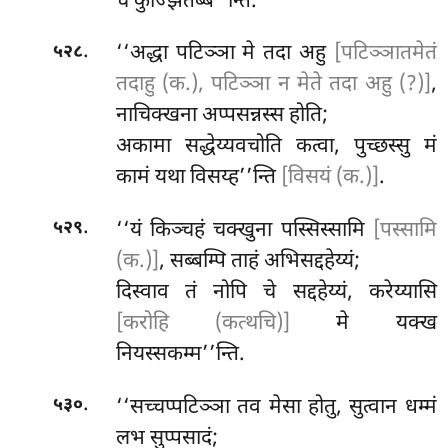
च कुज्झितब्ब’’न्ति.
.
‘‘अद्धा पटिञ्ञा मे तदा अहु
[पटिञ्ञातमेतं
५२८
तदाहु (क.), पटिञ्ञा न मेते तदा अहु (?)]
,
नाचिक्खना अप्पसन्नस्स होति;
अकामा सद्धेय्यवचोति कत्वा, पुच्छस्सु मं
कामं यथा विसय्ह’’न्ति
[विसयं (क.)]
.
.
‘‘यं
किञ्चहं चक्खुना पस्सिस्सामि
[पस्सामि
५२९
(क.)]
, सब्बम्पि ताहं अभिसद्दहेय्यं;
दिस्वाव तं नोपि चे सद्दहेय्यं, करेय्यासि
[करोहि (कत्थचि)]
मे यक्ख
नियस्सकम्म’’न्ति.
.
‘‘सच्चप्पटिञ्ञा
तव मेसा होतु, सुत्वान धम्मं
५३०
लभ सुप्पसादं;