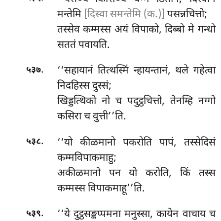
मन्तेमि
[दिस्वा समन्तेमि (क.)]
पसन्नचित्तो;
तस्सेव कम्मस्स अयं विपाको, दिब्बो मे गन्धो
सततं पवायति.
.
‘‘सहायानं
तित्थस्मिं न्हायन्तानं, थले गहेत्वा
५३७
निदहिस्स दुस्सं;
खिड्डत्थिको नो च पदुट्ठचित्तो, तेनम्हि नग्गो
कसिरा च वुत्ती’’ति.
.
‘‘यो कीळमानो पकरोति पापं, तस्सेदिसं
५३८
कम्मविपाकमाहु;
अकीळमानो पन यो करोति, किं तस्स
कम्मस्स विपाकमाहू’’ति.
.
‘‘ये दुट्ठसङ्कप्पमना मनुस्सा, कायेन वाचाय च
५३९