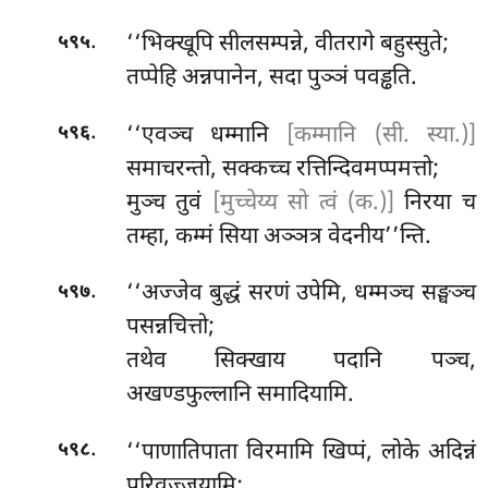
.
‘‘भिक्खूपि सीलसम्पन्ने, वीतरागे बहुस्सुते;
५९५
तप्पेहि अन्नपानेन, सदा पुञ्ञं पवड्ढति.
.
‘‘एवञ्च धम्मानि
[कम्मानि (सी. स्या.)]
५९६
समाचरन्तो, सक्कच्च रत्तिन्दिवमप्पमत्तो;
मुञ्च तुवं
[मुच्चेय्य सो त्वं (क.)]
निरया च
तम्हा, कम्मं
सिया अञ्ञत्र वेदनीय’’न्ति.
.
‘‘अज्जेव बुद्धं सरणं उपेमि, धम्मञ्च सङ्घञ्च
५९७
पसन्नचित्तो;
तथेव सिक्खाय पदानि पञ्च,
अखण्डफुल्लानि समादियामि.
.
‘‘पाणातिपाता विरमामि खिप्पं, लोके अदिन्नं
५९८
परिवज्जयामि;