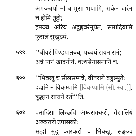
अमज्जपो नो च मुसा भणामि, सकेन दारेन
च होमि तुट्ठो;
इमञ्च अरियं अट्ठङ्गवरेनुपेतं, समादियामि
कुसलं सुखुद्रयं.
.
‘‘चीवरं
पिण्डपातञ्च, पच्चयं सयनासनं;
५९९
अन्नं पानं खादनीयं, वत्थसेनासनानि च.
.
‘‘भिक्खू
च सीलसम्पन्ने, वीतरागे बहुस्सुते;
६००
ददामि न विकम्पामि
[विकप्पामि (सी. स्या.)]
,
बुद्धानं सासने रतो’’ति.
.
एतादिसा लिच्छवि अम्बसक्करो, वेसालियं
६०१
अञ्ञतरो उपासको;
सद्धो मुदू कारकरो च भिक्खु, सङ्घञ्च