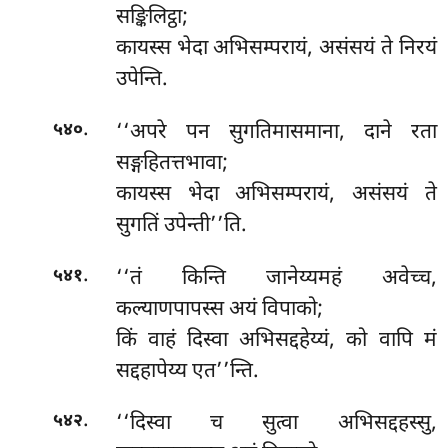
सङ्किलिट्ठा;
कायस्स भेदा अभिसम्परायं, असंसयं ते निरयं
उपेन्ति.
.
‘‘अपरे
पन सुगतिमासमाना, दाने रता
५४०
सङ्गहितत्तभावा;
कायस्स भेदा अभिसम्परायं, असंसयं ते
सुगतिं उपेन्ती’’ति.
.
‘‘तं किन्ति जानेय्यमहं अवेच्च,
५४१
कल्याणपापस्स अयं विपाको;
किं वाहं दिस्वा अभिसद्दहेय्यं, को वापि मं
सद्दहापेय्य एत’’न्ति.
.
‘‘दिस्वा
च सुत्वा अभिसद्दहस्सु,
५४२