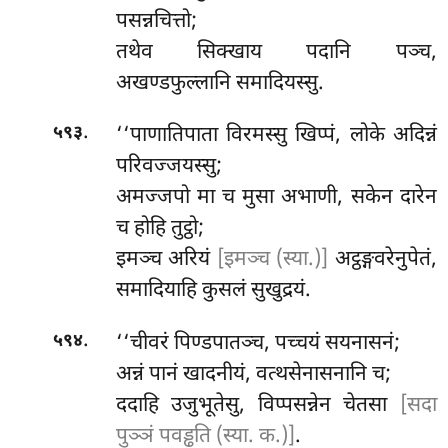
पसन्नचित्तो;
तथेव सिक्खाय पदानि पञ्च,
अखण्डफुल्लानि समादियस्सु.
.
‘‘पाणातिपाता विरमस्सु खिप्पं, लोके अदिन्नं
५९३
परिवज्जयस्सु;
अमज्जपो मा च मुसा अभाणी, सकेन दारेन
च होहि तुट्ठो;
इमञ्च अरियं
[इमञ्च (स्या.)]
अट्ठङ्गवरेनुपेतं,
समादियाहि कुसलं सुखुद्रयं.
.
‘‘चीवरं पिण्डपातञ्च, पच्चयं सयनासनं;
५९४
अन्नं पानं खादनीयं, वत्थसेनासनानि च;
ददाहि उजुभूतेसु, विप्पसन्नेन चेतसा
[सदा
पुञ्ञं पवड्ढति (स्या. क.)]
.