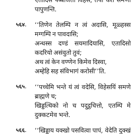
एतादिसं पब्बजिता विहेसं, तया कतं समणा
पापुणन्ति.
.
‘‘तिणेन तेलम्पि न त्वं अदासि, मूळ्हस्स
५६४
मग्गम्पि न पावदासि;
अन्धस्स दण्डं सयमादियासि, एतादिसो
कदरियो असंवुतो तुवं;
अथ त्वं केन वण्णेन किमेव दिस्वा,
अम्हेहि सह संविभागं करोसी’’ति.
.
‘‘पच्चेमि
भन्ते यं त्वं वदेसि, विहेसयिं समणे
५६५
ब्राह्मणे च;
खिड्डत्थिको नो च पदुट्ठचित्तो, एतम्पि मे
दुक्कटमेव भन्ते.
.
‘‘खिड्डाय यक्खो पसवित्वा पापं, वेदेति दुक्खं
५६६