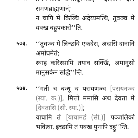
समणब्राह्मणानं;
न चापि मे किञ्चि अदेय्यमत्थि, तुवञ्च मे
यक्ख बहूपकारो’’ति.
.
‘‘तुवञ्च मे लिच्छवि एकदेसं, अदासि दानानि
५७३
अमोघमेतं;
स्वाहं
करिस्सामि तयाव सक्खिं, अमानुसो
मानुसकेन सद्धि’’न्ति.
.
‘‘गती च बन्धू च परायणञ्च
[परायनञ्च
५७४
(स्या. क.)]
, मित्तो ममासि अथ देवता मे
[देवतासि (सी. स्या.)]
;
याचामि तं
[याचामहं (सी.)]
पञ्जलिको
भवित्वा, इच्छामि तं यक्ख पुनापि दट्ठु’’न्ति.