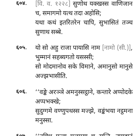
.
[वि. व. १२२८]
सुणोथ यक्खस्स वाणिजान
६०४
च, समागमो यत्थ तदा अहोसि;
यथा कथं इतरितरेन चापि, सुभासितं तञ्च
सुणाथ सब्बे.
.
यो सो अहु राजा पायासि नाम
[नामो (सी.)]
,
६०५
भुम्मानं सहब्यगतो यसस्सी;
सो मोदमानोव सके विमाने, अमानुसो मानुसे
अज्झभासीति.
.
‘‘वङ्के
अरञ्ञे अमनुस्सट्ठाने, कन्तारे अप्पोदके
६०६
अप्पभक्खे;
सुदुग्गमे वण्णुपथस्स मज्झे, वङ्कंभया नट्ठमना
मनुस्सा.
.