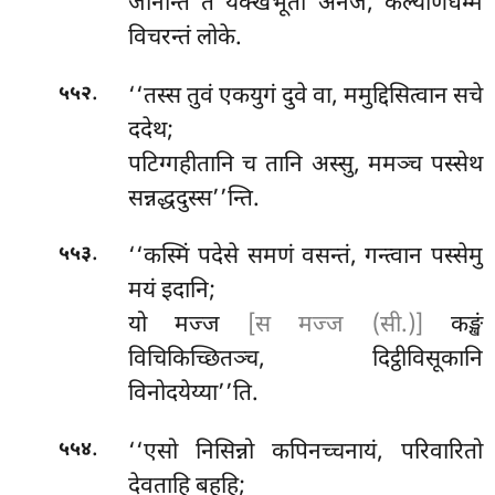
जानन्ति तं यक्खभूता अनेजं, कल्याणधम्मं
विचरन्तं लोके.
.
‘‘तस्स
तुवं एकयुगं दुवे वा, ममुद्दिसित्वान सचे
५५२
ददेथ;
पटिग्गहीतानि च तानि अस्सु, ममञ्च पस्सेथ
सन्नद्धदुस्स’’न्ति.
.
‘‘कस्मिं पदेसे समणं वसन्तं, गन्त्वान पस्सेमु
५५३
मयं इदानि;
यो मज्ज
[स मज्ज (सी.)]
कङ्खं
विचिकिच्छितञ्च, दिट्ठीविसूकानि
विनोदयेय्या’’ति.
.
‘‘एसो निसिन्नो कपिनच्चनायं, परिवारितो
५५४
देवताहि बहूहि;