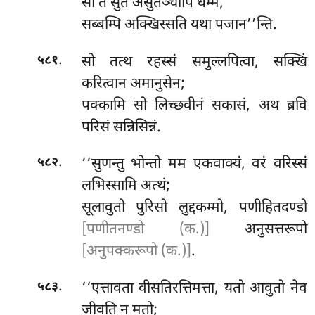
सो ते सुतं असुतञ्चापि धम्मं,
सब्बम्पि
अक्खिस्सति यथा पजान’’न्ति.
.
सो तत्थ रहस्सं समुल्लपित्वा, सक्खिं
५८१
करित्वान अमानुसेन;
पक्कामि सो लिच्छवीनं सकासं, अथ ब्रवि
परिसं सन्निसिन्नं.
.
‘‘सुणन्तु भोन्तो मम एकवाक्यं, वरं वरिस्सं
५८२
लभिस्सामि अत्थं;
सूलावुतो
पुरिसो लुद्दकम्मो, पणीहितदण्डो
[पणीतनण्डो (क.)]
अनुसत्तरूपो
[अनुपक्करूपो (क.)]
.
.
‘‘एत्तावता वीसतिरत्तिमत्ता, यतो आवुतो नेव
५८३
जीवति न मतो;