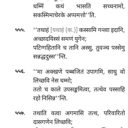
धम्मिं
कथं भासति सच्चनामो,
सकस्मिमाचेरके अप्पमत्तो’’ति.
.
‘‘तथाहं
[यथाहं (क.)]
कस्सामि गन्त्वा इदानि,
५५५
अच्छादयिस्सं समणं युगेन;
पटिग्गहितानि च तानि अस्सु, तुवञ्च पस्सेमु
सन्नद्धदुस्स’’न्ति.
.
‘‘मा अक्खणे पब्बजितं उपागमि, साधु वो
५५६
लिच्छवि नेस धम्मो;
ततो च काले उपसङ्कमित्वा, तत्थेव पस्साहि
रहो निसिन्न’’न्ति.
.
तथाति वत्वा अगमासि तत्थ, परिवारितो
५५७
दासगणेन लिच्छवि;