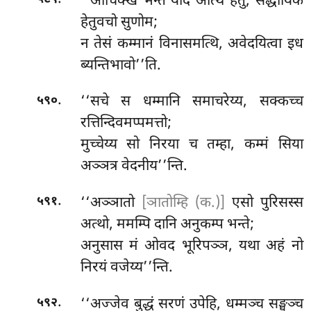
‘‘आचिक्ख भन्ते यदि अत्थि हेतु, सद्धायिकं
हेतुवचो सुणोम;
न तेसं कम्मानं विनासमत्थि, अवेदयित्वा इध
ब्यन्तिभावो’’ति.
.
‘‘सचे
स धम्मानि समाचरेय्य, सक्कच्च
५९०
रत्तिन्दिवमप्पमत्तो;
मुच्चेय्य सो निरया च तम्हा, कम्मं सिया
अञ्ञत्र वेदनीय’’न्ति.
.
‘‘अञ्ञातो
[ञातोम्हि (क.)]
एसो पुरिसस्स
५९१
अत्थो, ममम्पि दानि अनुकम्प भन्ते;
अनुसास मं ओवद भूरिपञ्ञ, यथा अहं नो
निरयं वजेय्य’’न्ति.
.
‘‘अज्जेव
बुद्धं सरणं उपेहि, धम्मञ्च सङ्घञ्च
५९२