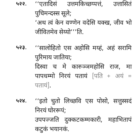
.
‘‘एतादिसं उत्तमकिच्छप्पत्तं, उत्तासितं
५२२
पुचिमन्दस्स सूले;
‘अथ त्वं केन वण्णेन वदेसि यक्ख, जीव भो
जीवितमेव सेय्यो’’’ति.
.
‘‘सालोहितो
एस अहोसि मय्हं, अहं सरामि
५२३
पुरिमाय जातिया;
दिस्वा च मे कारुञ्ञमहोसि राज, मा
पापधम्मो निरयं पतायं
[पति + अयं =
पतायं]
.
.
‘‘इतो चुतो लिच्छवि एस पोसो, सत्तुस्सदं
५२४
निरयं घोररूपं;
उपपज्जति दुक्कटकम्मकारी, महाभितापं
कटुकं भयानकं.