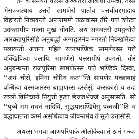
तेन च समयेन थेरस्स अञ्ञतरो आबाधो उप्पन्नो, तस्स
भेसज्जत्थाय उत्तरो सामणेरो पातोव पत्तचीवरमादाय
विहारतो निक्खन्तो अन्तरामग्गे तळाकस्स तीरे पत्तं ठपेत्वा
उदकसमीपं गन्त्वा मुखं धोवति. अथ अञ्ञतरो उमङ्गचोरो
आरक्खपुरिसेहि
अनुबद्धो अग्गद्वारेनेव नगरतो निक्खमित्वा
पलायन्तो अत्तना गहितं रतनभण्डिकं सामणेरस्स पत्ते
पक्खिपित्वा पलायि. सामणेरो पत्तसमीपं
उपगतो. चोरं
अनुबन्धन्ता राजपुरिसा
सामणेरस्स पत्ते भण्डिकं दिस्वा,
‘‘अयं चोरो, इमिना चोरियं कत’’न्ति सामणेरं पच्छाबाहं
बन्धित्वा वस्सकारस्स ब्राह्मणस्स दस्सेसुं. वस्सकारो च तदा
रञ्ञो विनिच्छये नियुत्तो हुत्वा छेज्जभेज्जं अनुसासति. सो
‘‘पुब्बे मम वचनं नादियि, सुद्धपासण्डियेसु पब्बजी’’ति च
बद्धाघातत्ता कम्मं असोधेत्वाव जीवन्तमेव तं सूले उत्तासेसि.
अथस्स भगवा ञाणपरिपाकं ओलोकेत्वा तं ठानं गन्त्वा