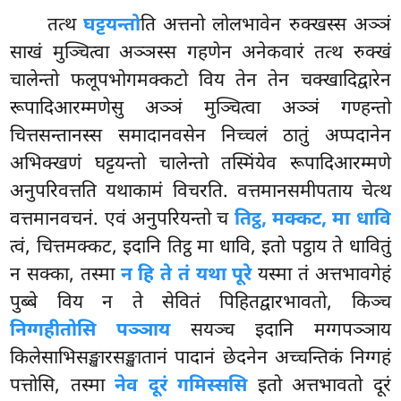
तत्थ
घट्टयन्तो
ति अत्तनो लोलभावेन रुक्खस्स अञ्ञं
साखं मुञ्चित्वा अञ्ञस्स गहणेन अनेकवारं तत्थ रुक्खं
चालेन्तो फलूपभोगमक्कटो विय तेन तेन चक्खादिद्वारेन
रूपादिआरम्मणेसु अञ्ञं मुञ्चित्वा अञ्ञं गण्हन्तो
चित्तसन्तानस्स समादानवसेन निच्चलं ठातुं
अप्पदानेन
अभिक्खणं घट्टयन्तो चालेन्तो तस्मिंयेव रूपादिआरम्मणे
अनुपरिवत्तति यथाकामं विचरति. वत्तमानसमीपताय चेत्थ
वत्तमानवचनं. एवं अनुपरियन्तो च
तिट्ठ, मक्कट, मा धावि
त्वं, चित्तमक्कट, इदानि तिट्ठ मा धावि, इतो पट्ठाय ते धावितुं
न सक्का, तस्मा
न हि ते तं यथा पूरे
यस्मा तं अत्तभावगेहं
पुब्बे विय न ते सेवितं पिहितद्वारभावतो, किञ्च
निग्गहीतोसि पञ्ञाय
सयञ्च इदानि मग्गपञ्ञाय
किलेसाभिसङ्खारसङ्खातानं पादानं छेदनेन अच्चन्तिकं निग्गहं
पत्तोसि, तस्मा
नेव दूरं गमिस्ससि
इतो अत्तभावतो दूरं