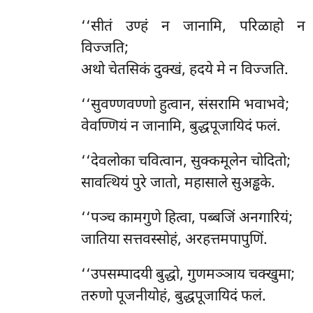
‘‘सीतं उण्हं न जानामि, परिळाहो न
विज्जति;
अथो चेतसिकं दुक्खं, हदये मे न विज्जति.
‘‘सुवण्णवण्णो हुत्वान, संसरामि भवाभवे;
वेवण्णियं न जानामि, बुद्धपूजायिदं फलं.
‘‘देवलोका
चवित्वान, सुक्कमूलेन चोदितो;
सावत्थियं पुरे जातो, महासाले सुअड्ढके.
‘‘पञ्च कामगुणे हित्वा, पब्बजिं अनगारियं;
जातिया सत्तवस्सोहं, अरहत्तमपापुणिं.
‘‘उपसम्पादयी बुद्धो, गुणमञ्ञाय चक्खुमा;
तरुणो पूजनीयोहं, बुद्धपूजायिदं फलं.