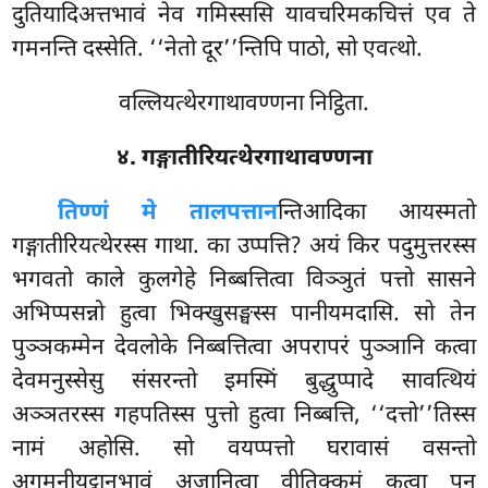
दुतियादिअत्तभावं नेव गमिस्ससि यावचरिमकचित्तं एव ते
गमनन्ति दस्सेति. ‘‘नेतो दूर’’न्तिपि पाठो, सो एवत्थो.
वल्लियत्थेरगाथावण्णना निट्ठिता.
४. गङ्गातीरियत्थेरगाथावण्णना
तिण्णं मे तालपत्तान
न्तिआदिका आयस्मतो
गङ्गातीरियत्थेरस्स गाथा. का उप्पत्ति? अयं किर पदुमुत्तरस्स
भगवतो काले कुलगेहे निब्बत्तित्वा विञ्ञुतं पत्तो सासने
अभिप्पसन्नो हुत्वा भिक्खुसङ्घस्स पानीयमदासि. सो तेन
पुञ्ञकम्मेन देवलोके निब्बत्तित्वा अपरापरं पुञ्ञानि कत्वा
देवमनुस्सेसु संसरन्तो इमस्मिं बुद्धुप्पादे सावत्थियं
अञ्ञतरस्स गहपतिस्स पुत्तो हुत्वा निब्बत्ति, ‘‘दत्तो’’तिस्स
नामं अहोसि. सो
वयप्पत्तो घरावासं वसन्तो
अगमनीयट्ठानभावं अजानित्वा वीतिक्कमं कत्वा पुन