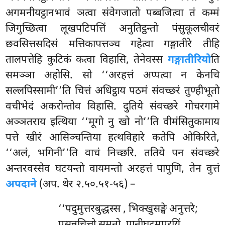
अगमनीयट्ठानभावं ञत्वा संवेगजातो पब्बजित्वा तं कम्मं
जिगुच्छित्वा लूखपटिपत्तिं अनुतिट्ठन्तो पंसुकूलचीवरं
छवसित्तसदिसं मत्तिकापत्तञ्च गहेत्वा गङ्गातीरे तीहि
तालपत्तेहि कुटिकं कत्वा विहासि, तेनेवस्स
गङ्गातीरियो
ति
समञ्ञा अहोसि. सो ‘‘अरहत्तं अप्पत्वा न केनचि
सल्लपिस्सामी’’ति चित्तं अधिट्ठाय पठमं संवच्छरं तुण्हीभूतो
वचीभेदं अकरोन्तोव विहासि. दुतिये संवच्छरे गोचरगामे
अञ्ञतराय इत्थिया ‘‘मूगो नु खो नो’’ति वीमंसितुकामाय
पत्ते खीरं आसिञ्चन्तिया
हत्थविहारे कतेपि ओकिरिते,
‘‘अलं, भगिनी’’ति वाचं निच्छरि. ततिये पन संवच्छरे
अन्तरवस्सेव घटयन्तो वायमन्तो अरहत्तं पापुणि, तेन वुत्तं
अपदाने
(अप. थेर २.५०.५१-५६) –
‘‘पदुमुत्तरबुद्धस्स
, भिक्खुसङ्घे अनुत्तरे;