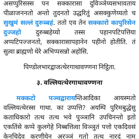
असप्पुरिसस्स पन सक्कारासा दुविञ्ञेय्यसभावताय
पीळाजननतो अन्तो तुदनतो उद्धरितुं असक्कुणेय्यतो च
सुखुमं सल्लं दुरुब्बहं
. ततो एव तेन
सक्कारो कापुरिसेन
दुज्जहो
दुरुब्बहेय्यो तस्स पहानपटिपत्तिया
अप्पटिपज्जनतो, सक्कारासापहानेन पहीनो होतीति. तं
सुत्वा ब्राह्मणो थेरे अभिप्पसन्नो अहोसि.
पिण्डोलभारद्वाजत्थेरगाथावण्णना निट्ठिता.
३. वल्लियत्थेरगाथावण्णना
मक्कटो पञ्चद्वाराय
न्तिआदिका आयस्मतो
वल्लियत्थेरस्स गाथा. का उप्पत्ति? अयम्पि पुरिमबुद्धेसु
कताधिकारो तत्थ तत्थ भवे पुञ्ञानि उपचिनन्तो इतो
एकतिंसे कप्पे कुलगेहे निब्बत्तित्वा विञ्ञुतं पत्तो एकदिवसं
केनचिदेव करणीयेन अरञ्ञं गतो तत्थ नारदं नाम