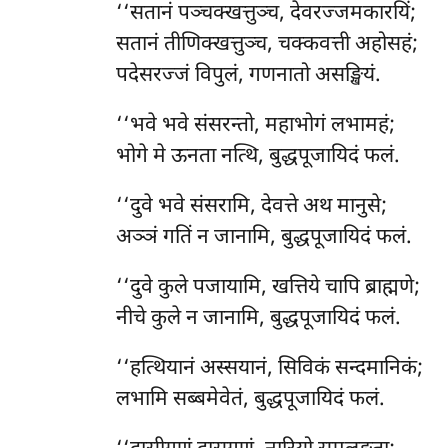
‘‘सतानं
पञ्चक्खत्तुञ्च, देवरज्जमकारयिं;
सतानं तीणिक्खत्तुञ्च, चक्कवत्ती अहोसहं;
पदेसरज्जं विपुलं, गणनातो असङ्खियं.
‘‘भवे भवे संसरन्तो, महाभोगं लभामहं;
भोगे मे ऊनता नत्थि, बुद्धपूजायिदं फलं.
‘‘दुवे भवे संसरामि, देवत्ते अथ मानुसे;
अञ्ञं गतिं न जानामि, बुद्धपूजायिदं फलं.
‘‘दुवे कुले पजायामि, खत्तिये चापि ब्राह्मणे;
नीचे कुले न जानामि, बुद्धपूजायिदं फलं.
‘‘हत्थियानं अस्सयानं, सिविकं सन्दमानिकं;
लभामि सब्बमेवेतं, बुद्धपूजायिदं फलं.