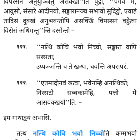
विपस्सनं अनुयुञ्जितुं असक्खी’’ति पुट्ठो, ‘‘पगेव मे,
आवुसो, संसारे आदीनवो, सङ्खारानञ्च सभावो सुदिट्ठो, एवाहं
तादिसं दुक्खं अनुभवन्तोपि असक्खिं विपस्सनं वड्ढेत्वा
विसेसं अधिगन्तु’’न्ति दस्सेन्तो –
.
‘‘नत्थि कोचि भवो निच्चो, सङ्खारा वापि
१२१
सस्सता;
उप्पज्जन्ति च ते खन्धा, चवन्ति अपरापरं.
.
‘‘एतमादीनवं ञत्वा, भवेनम्हि अनत्थिको;
१२२
निस्सटो सब्बकामेहि, पत्तो मे
आसवक्खयो’’ति. –
इमं गाथाद्वयं अभासि.
तत्थ
नत्थि कोचि भवो निच्चो
ति कम्मभवो