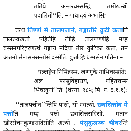
ततिये अन्तरवस्सम्हि, तमोखन्धो
पदालितो’’ति. – गाथाद्वयं अभासि;
तत्थ
तिण्णं मे तालपत्तानं, गङ्गातीरे कुटी कता
ति
तालरुक्खतो पहितेहि तीहि तालपण्णेहि मय्हं
वस्सनपरिहरणत्थं गङ्गाय नदिया तीरे कुटिका कता. तेन
अत्तनो सेनासनसन्तोसं दस्सेति. वुत्तञ्हि धम्मसेनापतिना –
‘‘पल्लङ्केन निसिन्नस्स, जण्णुके नाभिवस्सति;
अलं फासुविहाराय, पहितत्तस्स
भिक्खुनो’’ति. (थेरगा. ९८५; मि. प. ६.१.१);
‘‘तालपत्तीन’’न्तिपि पाठो, सो एवत्थो.
छवसित्तोव मे
पत्तो
ति मय्हं पत्तो छवसित्तसदिसो, मतानं
खीरसेचनकुण्डसदिसोति अत्थो
.
पंसुकूलञ्च चीवर
न्ति