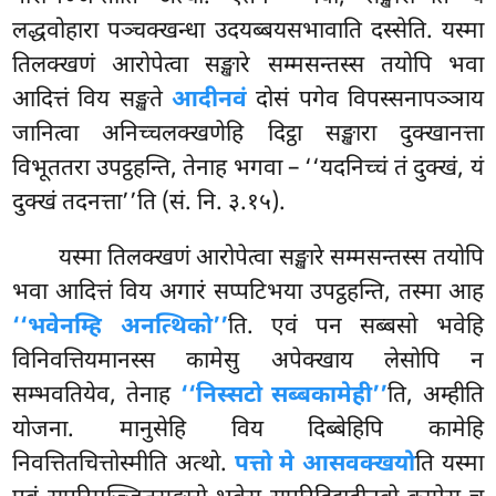
लद्धवोहारा पञ्चक्खन्धा उदयब्बयसभावाति दस्सेति. यस्मा
तिलक्खणं आरोपेत्वा सङ्खारे सम्मसन्तस्स तयोपि भवा
आदित्तं विय सङ्खते
आदीनवं
दोसं पगेव विपस्सनापञ्ञाय
जानित्वा अनिच्चलक्खणेहि दिट्ठा सङ्खारा दुक्खानत्ता
विभूततरा उपट्ठहन्ति, तेनाह भगवा – ‘‘यदनिच्चं तं दुक्खं, यं
दुक्खं तदनत्ता’’ति (सं. नि. ३.१५).
यस्मा तिलक्खणं आरोपेत्वा सङ्खारे सम्मसन्तस्स तयोपि
भवा आदित्तं विय अगारं सप्पटिभया उपट्ठहन्ति, तस्मा आह
‘‘भवेनम्हि अनत्थिको’’
ति. एवं पन सब्बसो भवेहि
विनिवत्तियमानस्स कामेसु अपेक्खाय लेसोपि न
सम्भवतियेव, तेनाह
‘‘निस्सटो सब्बकामेही’’
ति, अम्हीति
योजना. मानुसेहि विय दिब्बेहिपि कामेहि
निवत्तितचित्तोस्मीति अत्थो.
पत्तो मे आसवक्खयो
ति यस्मा