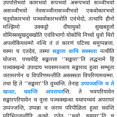
उपपत्तिभवो कामभवो रूपभवो अरूपभवो सञ्ञीभवो
असञ्ञीभवो नेवसञ्ञीनासञ्ञीभवो एकवोकारभवो
चतुवोकारभवो पञ्चवोकारभवोति एवंभेदो, तत्थापि हीनो
मज्झिमो उक्कट्ठो दीघायुको सुखबहुलो
वोमिस्ससुखदुक्खोति एवंविभागो योकोचि निच्चो धुवो थिरो
अपलोकियधम्मो नत्थि तं तं कारणं पटिच्च समुप्पन्नत्ता.
यस्मा च एतदेवं, तस्मा
सङ्खारा वापि सस्सता
नत्थीति
योजना. पच्चयेहि सङ्खतत्ता ‘‘सङ्खारा’’ति लद्धनामे हि
पञ्चक्खन्धे उपादाय भवसमञ्ञाय सङ्खाराव हुत्वा सम्भूता
जरामरणेन च विपरिणमन्तीति असस्सता विपरिणामधम्मा.
तथा हि ते ‘‘सङ्खारा’’ति वुच्चन्ति. तेनाह
उप्पज्जन्ति च ते
खन्धा, चवन्ति अपरापर
न्ति. ते भवपरियायेन
सङ्खारपरियायेन च वुत्ता पञ्चक्खन्धा यथापच्चयं अपरापरं
उप्पज्जन्ति, उप्पन्ना च जराय परिपीळिता हुत्वा चवन्ति
परिभिज्जन्तीति अत्थो. एतेन ‘‘भवो, सङ्खारा’’ति च