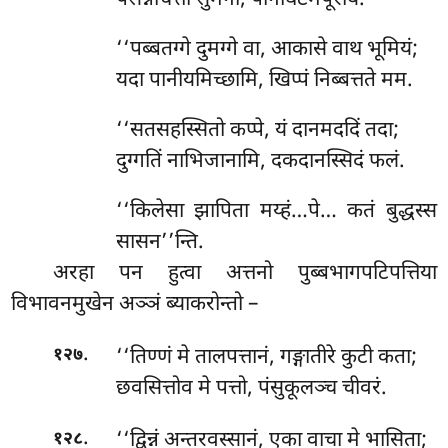
पसन्नचित्तो सुमनो, पानीघटमपूरयिं.
‘‘पब्बतग्गे दुमग्गे वा, आकासे वाथ भूमियं;
यदा पानीयमिच्छामि, खिप्पं निब्बत्तते मम.
‘‘सतसहस्सितो कप्पे, यं दानमददिं तदा;
दुग्गतिं नाभिजानामि, दकदानस्सिदं फलं.
‘‘किलेसा झापिता मय्हं…पे… कतं बुद्धस्स
सासन’’न्ति.
अरहा पन हुत्वा अत्तनो पुब्बभागपटिपत्तिया
विभावनमुखेन अञ्ञं ब्याकरोन्तो –
.
‘‘तिण्णं मे तालपत्तानं, गङ्गातीरे कुटी कता;
१२७
छवसित्तोव मे पत्तो, पंसुकूलञ्च चीवरं.
.
‘‘द्विन्नं अन्तरवस्सानं, एका वाचा मे भासिता;
१२८