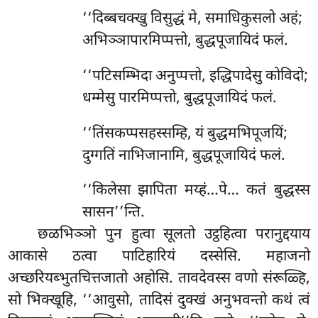
‘‘दिब्बचक्खु विसुद्धं मे, समाधिकुसलो अहं;
अभिञ्ञापारमिप्पत्तो, बुद्धपूजायिदं फलं.
‘‘पटिसम्भिदा अनुप्पत्तो, इद्धिपादेसु कोविदो;
धम्मेसु पारमिप्पत्तो, बुद्धपूजायिदं फलं.
‘‘तिंसकप्पसहस्सम्हि, यं बुद्धमभिपूजयिं;
दुग्गतिं नाभिजानामि, बुद्धपूजायिदं फलं.
‘‘किलेसा झापिता मय्हं…पे… कतं बुद्धस्स
सासन’’न्ति.
छळभिञ्ञो पुन हुत्वा सूलतो उट्ठहित्वा परानुद्दयाय
आकासे ठत्वा पाटिहारियं दस्सेसि. महाजनो
अच्छरियब्भुतचित्तजातो अहोसि. तावदेवस्स वणो संरूळ्हि,
सो भिक्खूहि, ‘‘आवुसो, तादिसं दुक्खं अनुभवन्तो कथं त्वं