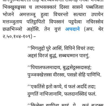
अननुरूपाचारत्ता तेहि परिच्चज्जन्तो राजगहं गन्त्वा भगवतो
भिक्खुसङ्घस्स च लाभसक्कारं दिस्वा सासने पब्बजित्वा
भोजने अमत्तञ्ञू हुत्वा विचरन्तो सत्थारा उपायेन
मत्तञ्ञुताय पतिट्ठापितो विपस्सनं पट्ठपेत्वा नचिरस्सेव
छळभिञ्ञो अहोसि. तेन वुत्तं
अपदाने
(अप. थेर
२.५०.१०४-१०९) –
‘‘मिगलुद्दो पुरे आसिं, विपिने विचरं तदा;
अद्दसं विरजं बुद्धं, सब्बधम्मान पारगुं.
‘‘पियालफलमादाय, बुद्धसेट्ठस्सदासहं;
पुञ्ञक्खेत्तस्स वीरस्स, पसन्नो सेहि पाणिभि.
‘‘एकतिंसे
इतो कप्पे, यं फलं अददिं तदा;
दुग्गतिं नाभिजानामि, फलदानस्सिदं फलं.