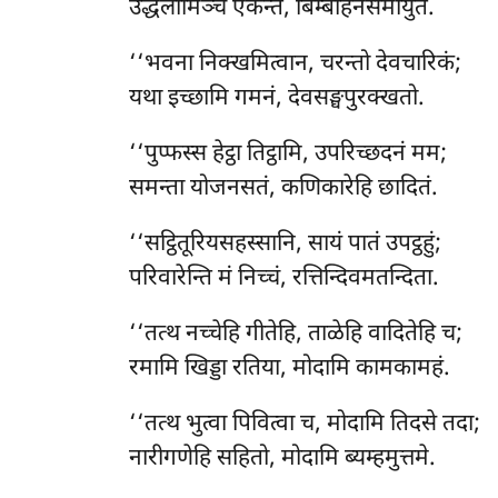
उद्धलोमिञ्च एकन्तं, बिम्बोहनसमायुतं.
‘‘भवना निक्खमित्वान, चरन्तो देवचारिकं;
यथा इच्छामि गमनं, देवसङ्घपुरक्खतो.
‘‘पुप्फस्स हेट्ठा तिट्ठामि, उपरिच्छदनं मम;
समन्ता योजनसतं, कणिकारेहि छादितं.
‘‘सट्ठितूरियसहस्सानि, सायं पातं उपट्ठहुं;
परिवारेन्ति मं निच्चं, रत्तिन्दिवमतन्दिता.
‘‘तत्थ नच्चेहि गीतेहि, ताळेहि वादितेहि च;
रमामि खिड्डा रतिया, मोदामि कामकामहं.
‘‘तत्थ भुत्वा पिवित्वा च, मोदामि तिदसे तदा;
नारीगणेहि सहितो, मोदामि ब्यम्हमुत्तमे.