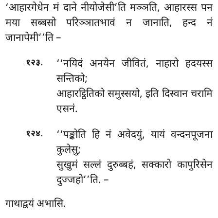
‘आहारगेधेन मं दाने नीयोजेसी’ति मञ्ञति, आहारस्स पन
मया सब्बसो परिञ्ञातभावं न जानाति, हन्द नं
जानापेमी’’ति –
.
‘‘नयिदं अनयेन जीवितं, नाहारो हदयस्स
१२३
सन्तिको;
आहारट्ठितिको समुस्सयो, इति दिस्वान चरामि
एसनं.
.
‘‘पङ्कोति
हि नं अवेदयुं, यायं वन्दनपूजना
१२४
कुलेसु;
सुखुमं सल्लं दुरुब्बहं, सक्कारो कापुरिसेन
दुज्जहो’’ति. –
गाथाद्वयं अभासि.