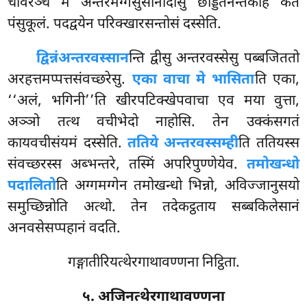
चीवरञ्च मे अन्तरमग्गसुसानादीसु छड्डितनन्तकेहि कतं
पंसुकूलं. पदद्वयेन परिक्खारसन्तोसं दस्सेति.
द्विन्नं
अन्तरवस्सान
न्ति द्वीसु अन्तरवस्सेसु पब्बजिततो
अरहत्तमप्पत्तसंवच्छरेसु.
एका वाचा मे भासिता
ति एका,
‘‘अलं, भगिनी’’ति खीरपटिक्खेपवाचा एव मया वुत्ता,
अञ्ञो तत्थ वचीभेदो नाहोसि. तेन उक्कंसगतं
कायवचीसंयमं दस्सेति.
ततिये अन्तरवस्सम्ही
ति
ततियस्स
संवच्छरस्स अब्भन्तरे, तस्मिं अपरिपुण्णेयेव.
तमोखन्धो
पदालितो
ति अग्गमग्गेन तमोखन्धो भिन्नो, अविज्जानुसयो
समुच्छिन्नोति अत्थो. तेन तदेकट्ठताय सब्बकिलेसानं
अनवसेसप्पहानं वदति.
गङ्गातीरियत्थेरगाथावण्णना निट्ठिता.
५. अजिनत्थेरगाथावण्णना