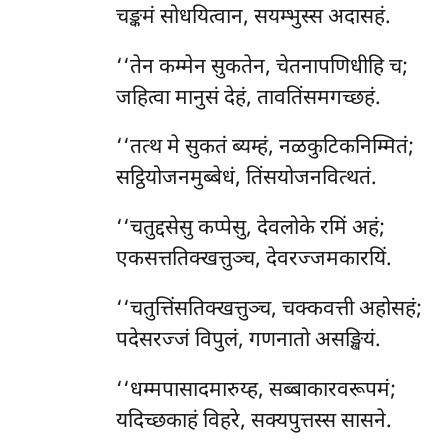
चङ्कमं सोधयित्वान, सयम्भुस्स अदासहं.
‘‘तेन
कम्मेन सुकतेन, चेतनापणिधीहि च;
जहित्वा मानुसं देहं, तावतिंसमगच्छहं.
‘‘तत्थ मे सुकतं ब्यम्हं, नळकुटिकनिम्मितं;
सट्ठियोजनमुब्बेधं, तिंसयोजनवित्थतं.
‘‘चतुद्दसेसु कप्पेसु, देवलोके रमिं अहं;
एकसत्ततिक्खत्तुञ्च, देवरज्जमकारयिं.
‘‘चतुत्तिंसतिक्खत्तुञ्च, चक्कवत्ती अहोसहं;
पदेसरज्जं विपुलं, गणनातो असङ्खियं.
‘‘धम्मपासादमारुय्ह, सब्बाकारवरूपमं;
यदिच्छकाहं विहरे, सक्यपुत्तस्स सासने.