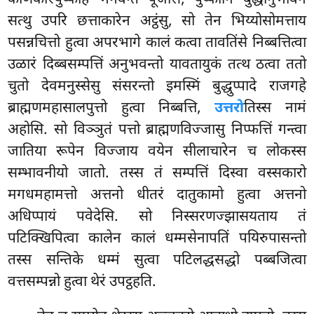
सत्थु उपरि छत्ताकारेन अट्ठंसु, सो तेन भिय्योसोमत्ताय
पसन्नचित्तो हुत्वा अपरभागे कालं कत्वा तावतिंसे निब्बत्तित्वा
उळारं दिब्बसम्पत्तिं अनुभवन्तो यावतायुकं तत्थ ठत्वा ततो
चुतो देवमनुस्सेसु संसरन्तो इमस्मिं बुद्धुप्पादे राजगहे
ब्राह्मणमहासालपुत्तो हुत्वा निब्बत्ति,
उत्तरो
तिस्स नामं
अहोसि. सो विञ्ञुतं पत्तो ब्राह्मणविज्जासु निप्फत्तिं गन्त्वा
जातिया रूपेन विज्जाय वयेन सीलाचारेन च लोकस्स
सम्भावनीयो जातो. तस्स तं सम्पत्तिं दिस्वा वस्सकारो
मगधमहामत्तो अत्तनो धीतरं दातुकामो हुत्वा अत्तनो
अधिप्पायं पवेदेसि. सो निस्सरणज्झासयताय तं
पटिक्खिपित्वा कालेन कालं धम्मसेनापतिं पयिरुपासन्तो
तस्स सन्तिके धम्मं सुत्वा पटिलद्धसद्धो पब्बजित्वा
वत्तसम्पन्नो हुत्वा थेरं उपट्ठहति.