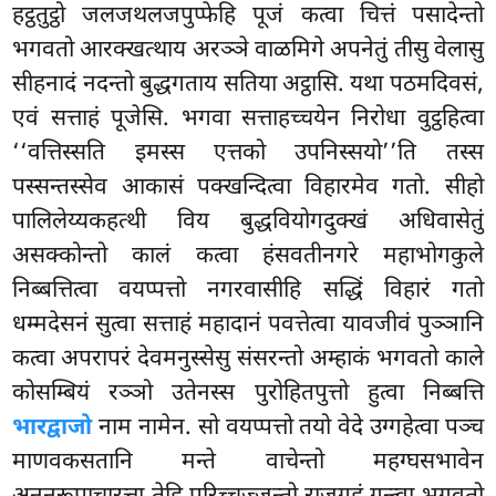
हट्ठतुट्ठो जलजथलजपुप्फेहि पूजं कत्वा चित्तं पसादेन्तो
भगवतो आरक्खत्थाय अरञ्ञे वाळमिगे अपनेतुं तीसु वेलासु
सीहनादं नदन्तो बुद्धगताय सतिया अट्ठासि. यथा पठमदिवसं,
एवं सत्ताहं पूजेसि. भगवा सत्ताहच्चयेन निरोधा वुट्ठहित्वा
‘‘वत्तिस्सति इमस्स एत्तको उपनिस्सयो’’ति तस्स
पस्सन्तस्सेव आकासं पक्खन्दित्वा विहारमेव गतो. सीहो
पालिलेय्यकहत्थी विय बुद्धवियोगदुक्खं अधिवासेतुं
असक्कोन्तो कालं कत्वा हंसवतीनगरे महाभोगकुले
निब्बत्तित्वा वयप्पत्तो नगरवासीहि सद्धिं विहारं गतो
धम्मदेसनं सुत्वा सत्ताहं महादानं पवत्तेत्वा यावजीवं पुञ्ञानि
कत्वा अपरापरं देवमनुस्सेसु संसरन्तो अम्हाकं भगवतो काले
कोसम्बियं रञ्ञो उतेनस्स पुरोहितपुत्तो हुत्वा निब्बत्ति
भारद्वाजो
नाम नामेन. सो वयप्पत्तो तयो वेदे उग्गहेत्वा पञ्च
माणवकसतानि मन्ते वाचेन्तो महग्घसभावेन