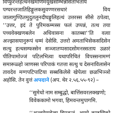
विप्फुरन्तहत्थनखमणिमयूखसम्भिन्नसिताभताय
पग्घरन्तजातिहिङ्गुलकसुवण्णरसधारं विय
जालागुण्ठितमुदुतलुनदीघङ्गुलिहत्थं उत्तरस्स सीसे ठपेत्वा,
‘‘उत्तर, इदं ते पुरिमकम्मस्स फलं उप्पन्नं, तत्थ तया
पच्चवेक्खणबलेन अधिवासना कातब्बा’’ति वत्वा
अज्झासयानुरूपं धम्मं देसेसि. उत्तरो अमताभिसेकसदिसेन
सत्थु हत्थसम्फस्सेन सञ्जातप्पसादसोमनस्सताय उळारं
पीतिपामोज्जं पटिलभित्वा यथापरिचितं विपस्सनामग्गं
समारूळ्हो ञाणस्स परिपाकं गतत्ता सत्थु च देसनाविलासेन
तावदेव मग्गपटिपाटिया सब्बकिलेसे खेपेत्वा छळभिञ्ञो
अहोसि. तेन वुत्तं
अपदाने
(अप. थेर २.५६.५५-९२) –
‘‘सुमेधो नाम सम्बुद्धो, बात्तिंसवरलक्खणो;
विवेककामो भगवा, हिमवन्तमुपागमि.