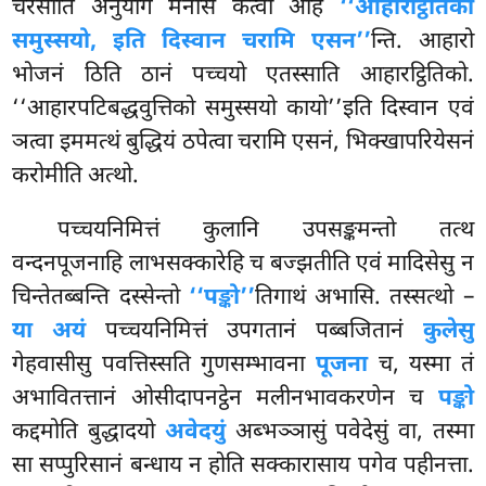
चरसीति अनुयोगं मनसि कत्वा आह
‘‘आहारट्ठितिको
समुस्सयो, इति दिस्वान चरामि एसन’’
न्ति. आहारो
भोजनं ठिति ठानं पच्चयो एतस्साति आहारट्ठितिको.
‘‘आहारपटिबद्धवुत्तिको समुस्सयो कायो’’इति दिस्वान एवं
ञत्वा इममत्थं बुद्धियं
ठपेत्वा चरामि एसनं, भिक्खापरियेसनं
करोमीति अत्थो.
पच्चयनिमित्तं कुलानि उपसङ्कमन्तो तत्थ
वन्दनपूजनाहि लाभसक्कारेहि च बज्झतीति एवं मादिसेसु न
चिन्तेतब्बन्ति दस्सेन्तो
‘‘पङ्को’’
तिगाथं अभासि. तस्सत्थो –
या अयं
पच्चयनिमित्तं उपगतानं पब्बजितानं
कुलेसु
गेहवासीसु पवत्तिस्सति गुणसम्भावना
पूजना
च, यस्मा तं
अभावितत्तानं ओसीदापनट्ठेन मलीनभावकरणेन च
पङ्को
कद्दमोति बुद्धादयो
अवेदयुं
अब्भञ्ञासुं पवेदेसुं वा, तस्मा
सा सप्पुरिसानं
बन्धाय न होति सक्कारासाय पगेव पहीनत्ता.