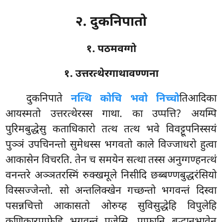
२. दुकनिपातो
१. पठमवग्गो
१. उत्तरत्थेरगाथावण्णना
दुकनिपाते
नत्थि कोचि भवो निच्चो
तिआदिका
आयस्मतो उत्तरत्थेरस्स गाथा. का उप्पत्ति? अयम्पि
पुरिमबुद्धेसु कताधिकारो तत्थ तत्थ भवे विवट्टूपनिस्सयं
पुञ्ञं उपचिनन्तो सुमेधस्स भगवतो काले विज्जाधरो हुत्वा
आकासेन विचरति. तेन च समयेन सत्था तस्स अनुग्गण्हनत्थं
वनन्तरे अञ्ञतरस्मिं रुक्खमूले निसीदि छब्बण्णबुद्धरंसियो
विस्सज्जेन्तो. सो अन्तलिक्खेन गच्छन्तो भगवन्तं दिस्वा
पसन्नचित्तो आकासतो ओरुय्ह सुविसुद्धेहि विपुलेहि
कणिकारपुप्फेहि भगवन्तं पूजेसि, पुप्फानि बुद्धानुभावेन