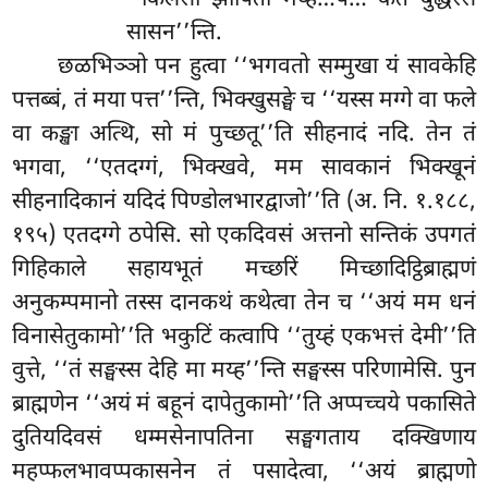
‘‘किलेसा झापिता मय्हं…पे… कतं बुद्धस्स
सासन’’न्ति.
छळभिञ्ञो पन हुत्वा ‘‘भगवतो सम्मुखा यं सावकेहि
पत्तब्बं, तं मया पत्त’’न्ति, भिक्खुसङ्घे च ‘‘यस्स मग्गे वा फले
वा कङ्खा अत्थि, सो मं पुच्छतू’’ति सीहनादं नदि. तेन तं
भगवा, ‘‘एतदग्गं, भिक्खवे, मम सावकानं भिक्खूनं
सीहनादिकानं यदिदं पिण्डोलभारद्वाजो’’ति (अ. नि. १.१८८,
१९५) एतदग्गे ठपेसि. सो
एकदिवसं अत्तनो सन्तिकं उपगतं
गिहिकाले सहायभूतं मच्छरिं मिच्छादिट्ठिब्राह्मणं
अनुकम्पमानो तस्स दानकथं कथेत्वा तेन च ‘‘अयं मम धनं
विनासेतुकामो’’ति भकुटिं कत्वापि ‘‘तुय्हं एकभत्तं देमी’’ति
वुत्ते, ‘‘तं सङ्घस्स देहि मा मय्ह’’न्ति सङ्घस्स परिणामेसि. पुन
ब्राह्मणेन ‘‘अयं मं बहूनं दापेतुकामो’’ति अप्पच्चये पकासिते
दुतियदिवसं धम्मसेनापतिना सङ्घगताय दक्खिणाय
महप्फलभावप्पकासनेन तं पसादेत्वा, ‘‘अयं ब्राह्मणो