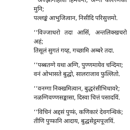
‘‘अज्झोगाहेत्वा हिमवन्तं, अग्गो कारुणिको
मुनि;
पल्लङ्कं आभुजित्वान, निसीदि परिसुत्तमो.
‘‘विज्जाधरो तदा आसिं, अन्तलिक्खचरो
अहं;
तिसूलं सुगतं गय्ह, गच्छामि अम्बरे तदा.
‘‘पब्बतग्गे यथा अग्गि, पुण्णमायेव चन्दिमा;
वनं ओभासते बुद्धो, सालराजाव फुल्लितो.
‘‘वनग्गा
निक्खमित्वान, बुद्धरंसीभिधावरे;
नळग्गिवण्णसङ्कासा, दिस्वा चित्तं पसादयिं.
‘‘विचिनं अद्दसं पुप्फं, कणिकारं देवगन्धिकं;
तीणि पुप्फानि आदाय, बुद्धसेट्ठमपूजयिं.