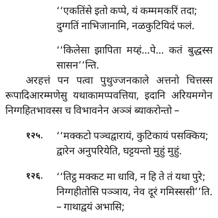
‘‘एकतिंसे इतो कप्पे, यं कम्ममकरिं तदा;
दुग्गतिं नाभिजानामि, नळकुटियिदं फलं.
‘‘किलेसा झापिता मय्हं…पे… कतं बुद्धस्स
सासन’’न्ति.
अरहत्तं
पन पत्वा पुथुज्जनकाले अत्तनो चित्तस्स
रूपादिआरम्मणेसु यथाकामप्पवत्तिया, इदानि अरियमग्गेन
निग्गहितभावस्स च विभावनेन अञ्ञं ब्याकरोन्तो –
.
‘‘मक्कटो पञ्चद्वारायं, कुटिकायं पसक्किय;
१२५
द्वारेन अनुपरियेति, घट्टयन्तो मुहुं मुहुं.
.
‘‘तिट्ठ मक्कट मा धावि, न हि ते तं यथा पुरे;
१२६
निग्गहीतोसि पञ्ञाय, नेव दूरं गमिस्ससी’’ति.
– गाथाद्वयं अभासि;