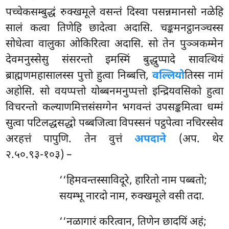
पच्चेकसम्बुद्धं रुक्खमूले वसन्तं दिस्वा पसन्नमानसो नळेहि
सालं कत्वा तिणेहि छादेत्वा अदासि. चङ्कमनट्ठानञ्चस्स
सोधेत्वा वालुका ओकिरित्वा अदासि. सो तेन पुञ्ञकम्मेन
देवमनुस्सेसु संसरन्तो इमस्मिं बुद्धुप्पादे सावत्थियं
ब्राह्मणमहासालस्स पुत्तो हुत्वा निब्बत्ति,
वल्लियो
तिस्स नामं
अहोसि. सो वयप्पत्तो योब्बनमनुप्पत्तो इन्द्रियवसिको हुत्वा
विचरन्तो कल्याणमित्तसंसग्गेन भगवन्तं उपसङ्कमित्वा धम्मं
सुत्वा पटिलद्धसद्धो पब्बजित्वा
विपस्सनं पट्ठपेत्वा नचिरस्सेव
अरहत्तं पापुणि. तेन वुत्तं
अपदाने
(अप. थेर
२.५०.९३-१०३) –
‘‘हिमवन्तस्साविदूरे, हारितो नाम पब्बतो;
सयम्भू नारदो नाम, रुक्खमूले वसी तदा.
‘‘नळागारं करित्वान, तिणेन छादयिं अहं;