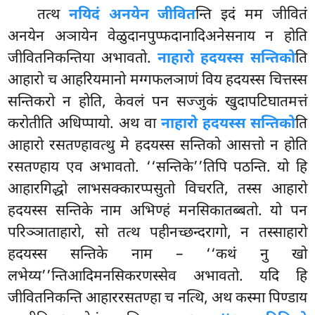
तत्थ
नयिदं अनयेन जीवित
न्ति इदं मम जीवितं
अनयेन अञायेन वेळुदानपुप्फदानादिअनेसनाय न होति
जीवितनिकन्तिया अभावतो.
नाहारो हदयस्स सन्तिको
ति
आहारो च आहरियमानो मग्गफलञाणं विय हदयस्स चित्तस्स
सन्तिकरो न होति, केवलं पन सज्जुकं खुदापटिघातमत्तं
करोतीति अधिप्पायो. अथ वा
नाहारो हदयस्स सन्तिको
ति
आहारो रसतण्हावत्थु मे हदयस्स सन्तिको आसत्तो न होति
रसतण्हाय एव अभावतो. ‘‘सन्तिके’’तिपि पठन्ति. यो हि
आहारगिद्धो लाभसक्कारप्पसुतो विचरति, तस्स आहारो
हदयस्स सन्तिके नाम अभिण्हं मनसिकातब्बतो. यो पन
परिञ्ञाताहारो, सो तत्थ पहीनच्छन्दरागो, न तस्साहारो
हदयस्स
सन्तिके नाम – ‘‘कथं नु खो
लभेय्य’’न्तिआदिमनसिकरणस्सेव अभावतो. यदि हि
जीवितनिकन्ति आहाररसतण्हा च नत्थि, अथ कस्मा पिण्डाय