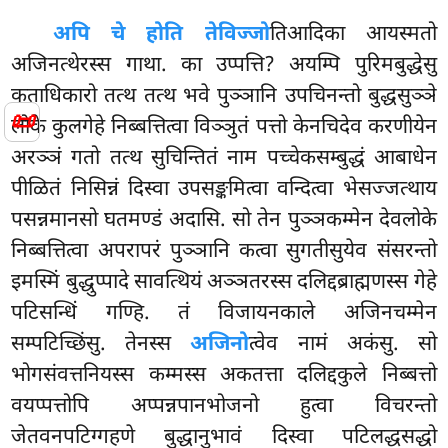
अपि चे होति तेविज्जो
तिआदिका आयस्मतो
अजिनत्थेरस्स गाथा. का उप्पत्ति? अयम्पि पुरिमबुद्धेसु
कताधिकारो तत्थ तत्थ भवे पुञ्ञानि उपचिनन्तो बुद्धसुञ्ञे
📜
लोके कुलगेहे निब्बत्तित्वा विञ्ञुतं पत्तो केनचिदेव करणीयेन
अरञ्ञं गतो तत्थ सुचिन्तितं नाम पच्चेकसम्बुद्धं आबाधेन
पीळितं निसिन्नं दिस्वा उपसङ्कमित्वा वन्दित्वा भेसज्जत्थाय
पसन्नमानसो घतमण्डं अदासि. सो तेन पुञ्ञकम्मेन देवलोके
निब्बत्तित्वा अपरापरं पुञ्ञानि कत्वा सुगतीसुयेव संसरन्तो
इमस्मिं बुद्धुप्पादे सावत्थियं अञ्ञतरस्स दलिद्दब्राह्मणस्स गेहे
पटिसन्धिं गण्हि. तं विजायनकाले अजिनचम्मेन
सम्पटिच्छिंसु. तेनस्स
अजिनो
त्वेव नामं अकंसु. सो
भोगसंवत्तनियस्स कम्मस्स अकतत्ता दलिद्दकुले निब्बत्तो
वयप्पत्तोपि अप्पन्नपानभोजनो हुत्वा विचरन्तो
जेतवनपटिग्गहणे बुद्धानुभावं दिस्वा पटिलद्धसद्धो