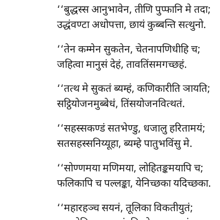
‘‘बुद्धस्स आनुभावेन, तीणि पुप्फानि मे तदा;
उद्धंवण्टा अधोपत्ता, छायं कुब्बन्ति सत्थुनो.
‘‘तेन कम्मेन सुकतेन, चेतनापणिधीहि च;
जहित्वा मानुसं देहं, तावतिंसमगच्छहं.
‘‘तत्थ
मे सुकतं ब्यम्हं, कणिकारीति ञायति;
सट्ठियोजनमुब्बेधं, तिंसयोजनवित्थतं.
‘‘सहस्सकण्डं सतभेण्डु, धजालु हरितामयं;
सतसहस्सनिय्यूहा, ब्यम्हे पातुभविंसु मे.
‘‘सोण्णमया मणिमया, लोहितङ्कमयापि च;
फलिकापि च पल्लङ्का, येनिच्छका यदिच्छका.
‘‘महारहञ्च सयनं, तूलिका विकतीयुतं;