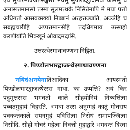
एवं सुपरिमज्जितसङ्खारो भवेसु सुपरिदिट्ठादीनवो कामेसु
च
अनासत्तमानसो तस्मा सूलमत्थके निसिन्नेनापि मे मया पत्तो
अधिगतो
आसवक्खयो निब्बानं अरहत्तञ्चाति. अञ्ञेहि च
सब्रह्मचारीहि अप्पत्तमानसेहि तदधिगमाय उस्साहो
करणीयोति भिक्खूनं ओवादमदासि.
उत्तरत्थेरगाथावण्णना निट्ठिता.
२. पिण्डोलभारद्वाजत्थेरगाथावण्णना
नयिदं
अनयेना
तिआदिका आयस्मतो
पिण्डोलभारद्वाजत्थेरस्स गाथा. का उप्पत्ति? अयं किर
पदुमुत्तरस्स भगवतो काले सीहयोनियं निब्बत्तित्वा
पब्बतगुहायं विहरति. भगवा तस्स अनुग्गहं कातुं गोचराय
पक्कन्तकाले सयनगुहं पविसित्वा निरोधं समापज्जित्वा
निसीदि. सीहो गोचरं गहेत्वा निवत्तो गुहाद्वारे भगवन्तं दिस्वा