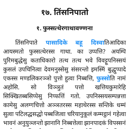
१७. तिंसनिपातो
१. फुस्सत्थेरगाथावण्णना
तिंसनिपाते
पासादिके बहू दिस्वा
तिआदिका
आयस्मतो फुस्सत्थेरस्स गाथा. का उप्पत्ति? अयम्पि
पुरिमबुद्धेसु कताधिकारो तत्थ तत्थ भवे विवट्टूपनिस्सयं
कुसलं उपचिनित्वा देवमनुस्सेसु संसरन्तो इमस्मिं बुद्धुप्पादे
एकस्स मण्डलिकरञ्ञो पुत्तो हुत्वा निब्बत्ति,
फुस्सो
ति नामं
अहोसि. सो विञ्ञुतं पत्तो खत्तियकुमारेहि
सिक्खितब्बसिप्पेसु निप्फत्तिं गतो. उपनिस्सयसम्पन्नत्ता
कामेसु अलग्गचित्तो अञ्ञतरस्स महाथेरस्स सन्तिके धम्मं
सुत्वा पटिलद्धसद्धो पब्बजित्वा चरियानुकूलं कम्मट्ठानं गहेत्वा
भावनं अनुयुञ्जन्तो झानानि निब्बत्तेत्वा झानपादकं विपस्सनं