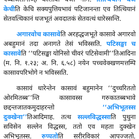
पब्बजितानञ्हि कासावो धजो नाम.
तित्थियानं धजं
केची
ति केचि सक्यपुत्तियभावं पटिजानन्ता एव तित्थियानं
सेतवत्थिकानं धजभूतं अवदातकं सेतवत्थं धारेस्सन्ति.
अगारवो
च कासावे
ति अरहद्धजभूते कासावे अगारवो
अबहुमानं तदा अनागते तेसं भविस्सति.
पटिसङ्खा च
कासावे
ति ‘‘पटिसङ्खा
योनिसो चीवरं पटिसेवामी’’तिआदिना
(म. नि. १.२३; अ. नि. ६.५८) नयेन पच्चवेक्खणमत्तम्पि
कासावपरिभोगे न भविस्सति.
कासावं धारेन्तेन कासावं बहुमानेन ‘‘दुच्चरिततो
ओरमितब्ब’’न्ति कासावस्स गरुकातब्बभावे
छद्दन्तजातकमुदाहरन्तो
‘‘अभिभूतस्स
दुक्खेना’’
तिआदिमाह. तत्थ
सल्लविद्धस्सा
ति पुथुना
सविसेन सल्लेन विद्धस्स, ततो एव महता दुक्खेन
अभिभूतस्स.
रुप्पतो
ति सरीरविकारं आपज्जतो.