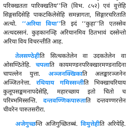
परिक्खतता पारिक्खतिय’’न्ति (विभ. ८५२) एवं वुत्तेहि
सिङ्गसदिसेहि पाकटकिलेसेहि समन्नागता, सिङ्गारचरिताति
अत्थो.
‘‘अरिया विया’’
ति इदं ‘‘कुहा’’ति एतस्सेव
अत्थदस्सनं. कुहकानञ्हि अरियानमिव ठितभावं दस्सेन्तो
अरिया विय विचरन्तीति आह.
तेलसण्ठेही
ति
सित्थकतेलेन वा उदकतेलेन वा
ओसण्ठितेहि.
चपला
ति कायमण्डनपरिक्खारमण्डनादिना
चापल्लेन युत्ता.
अञ्जनक्खिका
ति अलङ्कारञ्जनेन
अञ्जितनेत्ता.
रथियाय गमिस्सन्ती
ति भिक्खाचरियाय
कुलूपसङ्कमनापदेसेहि, महारच्छाय इतो चितो च
परिब्भमिस्सन्ति.
दन्तवण्णिकपारुता
ति दन्तवण्णरत्तेन
चीवरेन पारुतसरीरा.
अजेगुच्छ
न्ति
अजिगुच्छितब्बं.
विमुत्तेही
ति अरियेहि.