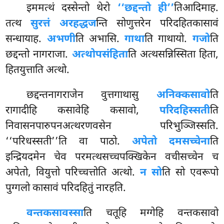
इममत्थं दस्सेन्तो थेरो
‘‘छद्दन्तो ही’’
तिआदिमाह.
तत्थ
सुरत्तं अरहद्धज
न्ति सोणुत्तरेन परिदहितकासावं
सन्धायाह.
अभणी
ति अभासि.
गाथा
ति गाथायो.
गजो
ति
छद्दन्तो नागराजा.
अत्थोपसंहिता
ति अत्थसन्निस्सिता हिता,
हितयुत्ताति अत्थो.
छद्दन्तनागराजेन वुत्तगाथासु
अनिक्कसावो
ति
रागादीहि कसावेहि कसावो,
परिदहिस्सती
ति
निवासनपारुपनअत्थरणवसेन परिभुञ्जिस्सति.
‘‘परिधस्सती’’ति वा पाठो.
अपेतो दमसच्चेना
ति
इन्द्रियदमेन चेव परमत्थसच्चपक्खिकेन वचीसच्चेन च
अपेतो, वियुत्तो परिच्चत्तोति अत्थो.
न सो
ति सो एवरूपो
पुग्गलो कासावं परिदहितुं नारहति.
वन्तकसावस्सा
ति
चतूहि मग्गेहि वन्तकसावो