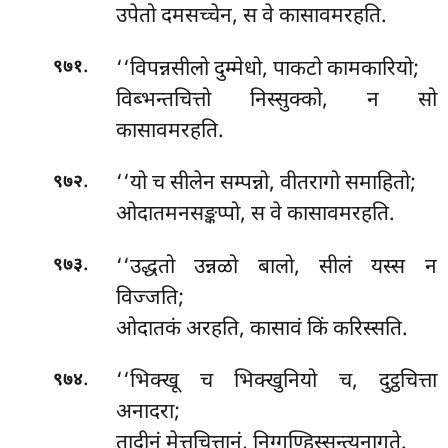
उपेतो दमसच्चेन, स वे कासावमरहति.
.
‘‘विपन्नसीलो
दुम्मेधो, पाकटो कामकारियो;
९७१
विब्भन्तचित्तो निस्सुक्को, न सो
कासावमरहति.
.
‘‘यो च सीलेन सम्पन्नो, वीतरागो समाहितो;
९७२
ओदातमनसङ्कप्पो, स वे कासावमरहति.
.
‘‘उद्धतो उन्नळो बालो, सीलं यस्स न
९७३
विज्जति;
ओदातकं अरहति, कासावं किं करिस्सति.
.
‘‘भिक्खू
च भिक्खुनियो च, दुट्ठचित्ता
९७४
अनादरा;
तादीनं मेत्तचित्तानं, निग्गण्हिस्सन्त्यनागते.