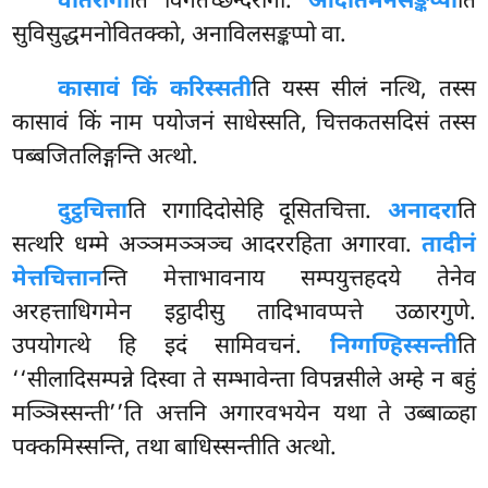
वीतरागो
ति विगतच्छन्दरागो.
ओदातमनसङ्कप्पो
ति
सुविसुद्धमनोवितक्को, अनाविलसङ्कप्पो वा.
कासावं किं करिस्सती
ति यस्स सीलं नत्थि, तस्स
कासावं किं नाम पयोजनं साधेस्सति, चित्तकतसदिसं तस्स
पब्बजितलिङ्गन्ति अत्थो.
दुट्ठचित्ता
ति
रागादिदोसेहि दूसितचित्ता.
अनादरा
ति
सत्थरि धम्मे अञ्ञमञ्ञञ्च आदररहिता अगारवा.
तादीनं
मेत्तचित्तान
न्ति मेत्ताभावनाय सम्पयुत्तहदये तेनेव
अरहत्ताधिगमेन इट्ठादीसु तादिभावप्पत्ते उळारगुणे.
उपयोगत्थे हि इदं सामिवचनं.
निग्गण्हिस्सन्ती
ति
‘‘सीलादिसम्पन्ने दिस्वा ते सम्भावेन्ता विपन्नसीले अम्हे न बहुं
मञ्ञिस्सन्ती’’ति अत्तनि अगारवभयेन यथा ते उब्बाळ्हा
पक्कमिस्सन्ति, तथा बाधिस्सन्तीति अत्थो.