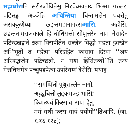
महाघोरा
ति सरीरजीवितेसु निरपेक्खताय भिम्मा गरुतरा
पटिसङ्खा अञ्ञेहि
अचिन्तिया
चिन्तामत्तेन पवत्तेतुं
असक्कुणेय्या छद्दन्तमहानागस्स
आसि,
अहोसि.
छद्दन्तनागराजकाले हि बोधिसत्तो सोणुत्तरेन नाम नेसादेन
पटिच्छन्नट्ठाने
ठत्वा विसपीतेन सल्लेन विद्धो महता दुक्खेन
अभिभूतो तं गहेत्वा परिदहितं कासावं दिस्वा ‘‘अयं
अरियद्धजेन पटिच्छन्नो, न मया हिंसितब्बो’’ति तत्थ
मेत्तचित्तमेव पच्चुपट्ठपेत्वा उपरिधम्मं देसेसि. यथाह –
‘‘समप्पितो पुथुसल्लेन नागो,
अदुट्ठचित्तो लुद्दकमज्झभासि;
किमत्थयं किस्स वा सम्म हेतु,
ममं वधी कस्स वायं पयोगो’’तिआदि. (जा.
१.१६.१२४);