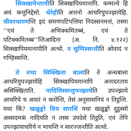
सिक्खापेन्तापी
ति सिक्खापियमानापि. कम्मत्थे हि
अयं कत्तुनिद्देसो.
थेरेही
ति अत्तनो आचरियुपज्झायेहि.
चीवरधारण
न्ति इदं समणपटिपत्तिया निदस्सनमत्तं, तस्मा
‘‘एवं ते अभिक्कमितब्बं, एवं ते
पटिक्कमितब्ब’’न्तिआदिना
(अ. नि. ४.१२२)
सिक्खापियमानापीति अत्थो.
न सुणिस्सन्ती
ति ओवादं न
गण्हिस्सन्ति.
ते तथा सिक्खिता बाला
ति ते अन्धबाला
आचरियुपज्झायेहि सिक्खापियमानापि अनादरताय
असिक्खिताति.
नादियिस्सन्तुपज्झाये
ति उपज्झाये
आचरिये च आदरं न करोन्ति, तेसं अनुसासनियं न तिट्ठन्ति.
यथा किं?
खळुङ्को विय सारथिं
यथा खळुङ्को दुट्ठस्सो
अस्सदमकं नादियति न तस्स उपदेसे तिट्ठति, एवं तेपि
उपज्झायाचरिये न भायन्ति न सारज्जन्तीति अत्थो.