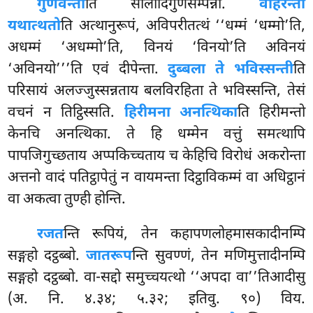
गुणवन्तो
ति सीलादिगुणसम्पन्ना.
वोहरन्ता
यथात्थतो
ति अत्थानुरूपं, अविपरीतत्थं ‘‘धम्मं ‘धम्मो’ति,
अधम्मं ‘अधम्मो’ति, विनयं ‘विनयो’ति अविनयं
‘अविनयो’’’ति एवं दीपेन्ता.
दुब्बला ते भविस्सन्ती
ति
परिसायं अलज्जुस्सन्नताय बलविरहिता ते भविस्सन्ति, तेसं
वचनं न तिट्ठिस्सति.
हिरीमना अनत्थिका
ति हिरीमन्तो
केनचि अनत्थिका. ते हि धम्मेन वत्तुं समत्थापि
पापजिगुच्छताय अप्पकिच्चताय च केहिचि विरोधं अकरोन्ता
अत्तनो वादं पतिट्ठापेतुं न वायमन्ता दिट्ठाविकम्मं वा अधिट्ठानं
वा अकत्वा तुण्ही होन्ति.
रजत
न्ति रूपियं, तेन कहापणलोहमासकादीनम्पि
सङ्गहो दट्ठब्बो.
जातरूप
न्ति सुवण्णं, तेन मणिमुत्तादीनम्पि
सङ्गहो दट्ठब्बो. वा-सद्दो समुच्चयत्थो ‘‘अपदा वा’’तिआदीसु
(अ. नि. ४.३४; ५.३२; इतिवु. ९०) विय.