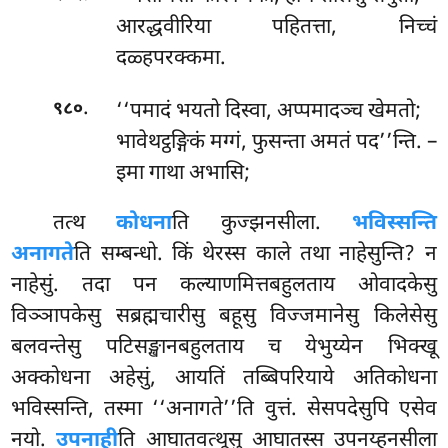
आरद्धवीरिया पहितत्ता, निच्चं
दळ्हपरक्कमा.
.
‘‘पमादं
भयतो दिस्वा, अप्पमादञ्च खेमतो;
९८०
भावेथट्ठङ्गिकं मग्गं, फुसन्ता अमतं पद’’न्ति. –
इमा गाथा अभासि;
तत्थ
कोधना
ति कुज्झनसीला.
भविस्सन्ति
अनागते
ति सम्बन्धो. किं थेरस्स काले तथा नाहेसुन्ति? न
नाहेसुं. तदा पन कल्याणमित्तबहुलताय ओवादकेसु
विञ्ञापकेसु सब्रह्मचारीसु बहूसु विज्जमानेसु किलेसेसु
बलवन्तेसु पटिसङ्खानबहुलताय च येभुय्येन भिक्खू
अक्कोधना अहेसुं, आयतिं तब्बिपरियाये अतिकोधना
भविस्सन्ति, तस्मा ‘‘अनागते’’ति वुत्तं. सेसपदेसुपि एसेव
नयो.
उपनाही
ति आघातवत्थूसु आघातस्स उपनय्हनसीला