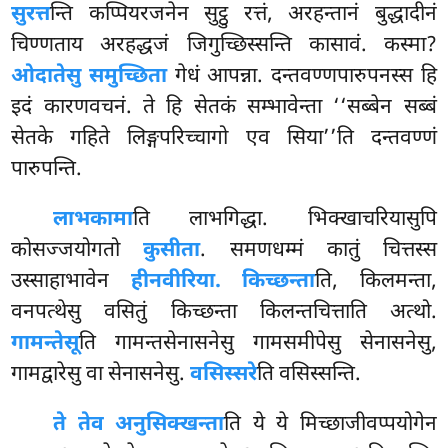
सुरत्त
न्ति कप्पियरजनेन सुट्ठु रत्तं, अरहन्तानं बुद्धादीनं
चिण्णताय अरहद्धजं जिगुच्छिस्सन्ति कासावं. कस्मा?
ओदातेसु समुच्छिता
गेधं आपन्ना. दन्तवण्णपारुपनस्स हि
इदं
कारणवचनं. ते हि सेतकं सम्भावेन्ता ‘‘सब्बेन सब्बं
सेतके गहिते लिङ्गपरिच्चागो एव सिया’’ति दन्तवण्णं
पारुपन्ति.
लाभकामा
ति लाभगिद्धा. भिक्खाचरियासुपि
कोसज्जयोगतो
कुसीता
. समणधम्मं कातुं चित्तस्स
उस्साहाभावेन
हीनवीरिया. किच्छन्ता
ति, किलमन्ता,
वनपत्थेसु वसितुं किच्छन्ता किलन्तचित्ताति अत्थो.
गामन्तेसू
ति गामन्तसेनासनेसु गामसमीपेसु सेनासनेसु,
गामद्वारेसु वा सेनासनेसु.
वसिस्सरे
ति वसिस्सन्ति.
ते तेव अनुसिक्खन्ता
ति ये ये मिच्छाजीवप्पयोगेन