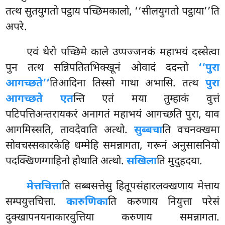
तत्थ सुतयुगतो पट्ठाय पच्छिमकालो, ‘‘सीलयुगतो पट्ठाया’’ति
अपरे.
एवं थेरो पच्छिमे काले उप्पज्जनकं महाभयं दस्सेत्वा
पुन तत्थ सन्निपतितभिक्खूनं ओवादं ददन्तो
‘‘पुरा
आगच्छते’’
तिआदिना तिस्सो गाथा अभासि. तत्थ
पुरा
आगच्छते एत
न्ति एतं मया तुम्हाकं वुत्तं
पटिपत्तिअन्तरायकरं अनागतं महाभयं आगच्छति पुरा, याव
आगमिस्सति, तावदेवाति अत्थो.
सुब्बचा
ति वचनक्खमा
सोवचस्सकारकेहि धम्मेहि
समन्नागता, गरूनं अनुसासनियो
पदक्खिणग्गाहिनो होथाति अत्थो.
सखिला
ति मुदुहदया.
मेत्तचित्ता
ति
सब्बसत्तेसु हितूपसंहारलक्खणाय मेत्ताय
सम्पयुत्तचित्ता.
कारुणिका
ति करुणाय नियुत्ता परेसं
दुक्खापनयनाकारवुत्तिया करुणाय समन्नागता.