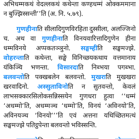
अभिधम्मकथं वेदल्लकथं कथेन्ता कण्हधम्मं ओक्कममाना
न बुज्झिस्सन्ती’’ति (अ. नि. ५.७९).
गुणहीना
ति सीलादिगुणविरहिता दुस्सीला, अलज्जिनो
च. अथ वा
गुणहीना
ति विनयवारित्तादिगुणेन हीना
धम्मविनये अप्पकतञ्ञुनो.
सङ्घम्ही
ति सङ्घमज्झे.
वोहरन्ता
ति कथेन्ता, सङ्घे विनिच्छयकथाय वत्तमानाय
यंकिञ्चि भणन्ता.
विसारदा
ति निब्भया पगब्भा.
बलवन्तो
ति पक्खबलेन बलवन्तो.
मुखरा
ति मुखखरा
खरवादिनो.
अस्सुताविनो
ति न सुतवन्तो, केवलं
लाभसक्कारसिलोकसन्निस्सयेन गुणधरा हुत्वा ‘‘धम्मं
‘अधम्मो’ति, अधम्मञ्च ‘धम्मो’ति, विनयं ‘अविनयो’ति,
अविनयञ्च ‘विनयो’’’ति एवं अत्तना यथिच्छितमत्थं
सङ्घमज्झे पतिट्ठपेन्ता बलवन्तो भविस्सन्ति.