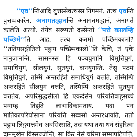
‘‘एव’’
न्तिआदि वुत्तस्सेवत्थस्स निगमनं. तत्थ
एव
न्ति
वुत्तप्पकारेन.
अनागतद्धान
न्ति अनागतमद्धानं, अनागते
कालेति अत्थो. तंयेव सरूपतो दस्सेन्तो
‘‘पत्ते कालम्हि
पच्छिमे’’
ति आह. तत्थ कतमो पच्छिमकालो?
‘‘ततियसङ्गीतितो पट्ठाय पच्छिमकालो’’ति केचि, तं एके
नानुजानन्ति. सासनस्स हि पञ्चयुगानि विमुत्तियुगं,
समाधियुगं, सीलयुगं, सुतयुगं, दानयुगन्ति. तेसु पठमं
विमुत्तियुगं, तस्मिं अन्तरहिते समाधियुगं वत्तति, तस्मिम्पि
अन्तरहिते सीलयुगं वत्तति, तस्मिम्पि अन्तरहिते सुतयुगं
वत्ततेव. अपरिसुद्धसीलो हि एकदेसेन परियत्तिबाहुसच्चं
पग्गय्ह तिट्ठति लाभादिकामताय. यदा पन
मातिकापरियोसाना परियत्ति सब्बसो अन्तरधायति, ततो
पट्ठाय लिङ्गमत्तमेव अवसिस्सति, तदा यथा तथा धनं संहरित्वा
दानमुखेन विस्सज्जेन्ति, सा किर नेसं चरिमा सम्मापटिपत्ति.