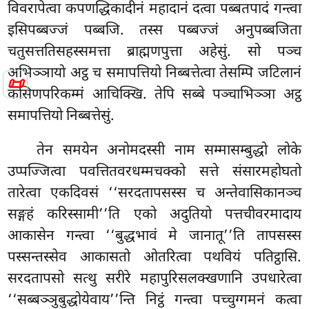
विवरापेत्वा कपणद्धिकादीनं
महादानं दत्वा पब्बतपादं गन्त्वा
इसिपब्बज्जं पब्बजि. तस्स पब्बज्जं अनुपब्बजिता
चतुसत्ततिसहस्समत्ता ब्राह्मणपुत्ता अहेसुं. सो पञ्च
अभिञ्ञायो अट्ठ च समापत्तियो निब्बत्तेत्वा तेसम्पि जटिलानं
📜
कसिणपरिकम्मं आचिक्खि. तेपि सब्बे पञ्चाभिञ्ञा अट्ठ
समापत्तियो निब्बत्तेसुं.
तेन समयेन अनोमदस्सी नाम सम्मासम्बुद्धो लोके
उप्पज्जित्वा पवत्तितवरधम्मचक्को सत्ते संसारमहोघतो
तारेत्वा एकदिवसं ‘‘सरदतापसस्स च अन्तेवासिकानञ्च
सङ्गहं करिस्सामी’’ति एको अदुतियो पत्तचीवरमादाय
आकासेन गन्त्वा ‘‘बुद्धभावं मे जानातू’’ति तापसस्स
पस्सन्तस्सेव आकासतो ओतरित्वा पथवियं पतिट्ठासि.
सरदतापसो सत्थु सरीरे महापुरिसलक्खणानि उपधारेत्वा
‘‘सब्बञ्ञुबुद्धोयेवाय’’न्ति निट्ठं गन्त्वा पच्चुग्गमनं कत्वा