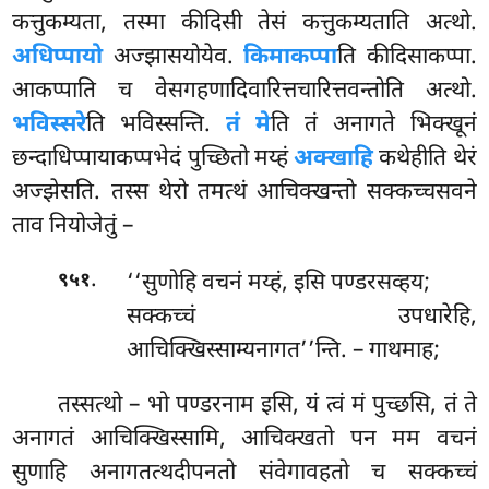
कत्तुकम्यता, तस्मा कीदिसी तेसं कत्तुकम्यताति अत्थो.
अधिप्पायो
अज्झासयोयेव.
किमाकप्पा
ति कीदिसाकप्पा.
आकप्पाति च वेसगहणादिवारित्तचारित्तवन्तोति अत्थो.
भविस्सरे
ति भविस्सन्ति.
तं मे
ति तं अनागते भिक्खूनं
छन्दाधिप्पायाकप्पभेदं पुच्छितो मय्हं
अक्खाहि
कथेहीति थेरं
अज्झेसति. तस्स थेरो तमत्थं आचिक्खन्तो सक्कच्चसवने
ताव नियोजेतुं –
.
‘‘सुणोहि वचनं मय्हं, इसि पण्डरसव्हय;
९५१
सक्कच्चं उपधारेहि,
आचिक्खिस्साम्यनागत’’न्ति. – गाथमाह;
तस्सत्थो – भो पण्डरनाम इसि, यं त्वं मं पुच्छसि, तं ते
अनागतं आचिक्खिस्सामि, आचिक्खतो पन मम वचनं
सुणाहि अनागतत्थदीपनतो संवेगावहतो च सक्कच्चं