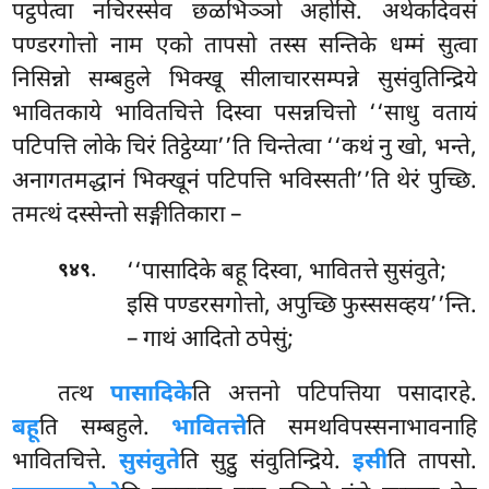
पट्ठपेत्वा नचिरस्सेव छळभिञ्ञो अहोसि. अथेकदिवसं
पण्डरगोत्तो नाम एको तापसो तस्स सन्तिके धम्मं सुत्वा
निसिन्नो सम्बहुले भिक्खू सीलाचारसम्पन्ने सुसंवुतिन्द्रिये
भावितकाये भावितचित्ते दिस्वा पसन्नचित्तो ‘‘साधु वतायं
पटिपत्ति लोके चिरं तिट्ठेय्या’’ति चिन्तेत्वा ‘‘कथं नु खो, भन्ते,
अनागतमद्धानं भिक्खूनं पटिपत्ति भविस्सती’’ति थेरं पुच्छि.
तमत्थं दस्सेन्तो सङ्गीतिकारा –
.
‘‘पासादिके बहू दिस्वा, भावितत्ते सुसंवुते;
९४९
इसि पण्डरसगोत्तो, अपुच्छि फुस्ससव्हय’’न्ति.
– गाथं आदितो ठपेसुं;
तत्थ
पासादिके
ति अत्तनो पटिपत्तिया पसादारहे.
बहू
ति सम्बहुले.
भावितत्ते
ति समथविपस्सनाभावनाहि
भावितचित्ते.
सुसंवुते
ति सुट्ठु संवुतिन्द्रिये.
इसी
ति तापसो.