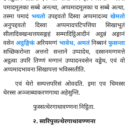
पमादमूलका सब्बे अनत्था, अप्पमादमूलका च सब्बे अत्था,
तस्मा पमादं
भयतो
उपद्दवतो दिस्वा अप्पमादञ्च
खेमतो
अनुपद्दवतो दिस्वा अप्पमादपटिपत्तिया सिखाभूतं
सीलादिक्खन्धत्तयसङ्गहं सम्मादिट्ठिआदीनं अट्ठन्नं अङ्गानं
वसेन
अट्ठङ्गिकं
अरियमग्गं
भावेथ, अमतं
निब्बानं
फुसन्ता
सच्छिकरोन्ता अत्तनो सन्ताने उप्पादेथ, दस्सनमग्गमत्ते
अट्ठत्वा उपरि तिण्णं मग्गानं उप्पादनवसेन वड्ढेथ, एवं वो
अप्पमादभावना सिखापत्ता भविस्सतीति.
एवं थेरो सम्पत्तपरिसं ओवदति. इमा एव चिमस्स
थेरस्स अञ्ञाब्याकरणगाथा अहेसुन्ति.
फुस्सत्थेरगाथावण्णना निट्ठिता.
२. सारिपुत्तत्थेरगाथावण्णना