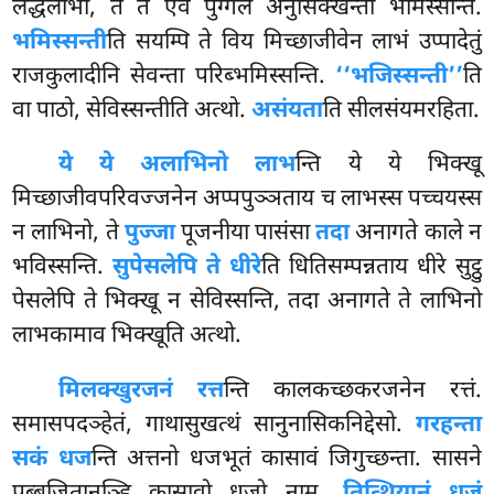
लद्धलाभा, ते ते एव पुग्गले अनुसिक्खन्ता भमिस्सन्ति.
भमिस्सन्ती
ति सयम्पि ते विय मिच्छाजीवेन लाभं उप्पादेतुं
राजकुलादीनि सेवन्ता परिब्भमिस्सन्ति.
‘‘भजिस्सन्ती’’
ति
वा पाठो, सेविस्सन्तीति अत्थो.
असंयता
ति सीलसंयमरहिता.
ये ये अलाभिनो लाभ
न्ति ये ये भिक्खू
मिच्छाजीवपरिवज्जनेन अप्पपुञ्ञताय च लाभस्स पच्चयस्स
न लाभिनो, ते
पुज्जा
पूजनीया पासंसा
तदा
अनागते काले न
भविस्सन्ति.
सुपेसलेपि ते धीरे
ति धितिसम्पन्नताय धीरे सुट्ठु
पेसलेपि ते भिक्खू न सेविस्सन्ति, तदा अनागते ते लाभिनो
लाभकामाव भिक्खूति अत्थो.
मिलक्खुरजनं रत्त
न्ति कालकच्छकरजनेन रत्तं.
समासपदञ्हेतं, गाथासुखत्थं सानुनासिकनिद्देसो.
गरहन्ता
सकं धज
न्ति अत्तनो धजभूतं कासावं जिगुच्छन्ता. सासने