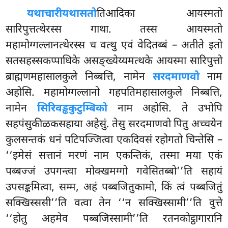
यथाचारी
यथासतो
तिआदिका आयस्मतो
सारिपुत्तत्थेरस्स गाथा. तस्स आयस्मतो
महामोग्गल्लानत्थेरस्स च वत्थु एवं वेदितब्बं – अतीते इतो
सतसहस्सकप्पाधिके असङ्ख्येय्यमत्थके आयस्मा सारिपुत्तो
ब्राह्मणमहासालकुले निब्बत्ति, नामेन
सरदमाणवो
नाम
अहोसि. महामोग्गल्लानो गहपतिमहासालकुले निब्बत्ति,
नामेन
सिरिवड्ढकुटुम्बिको
नाम अहोसि. ते उभोपि
सहपंसुकीळकसहाया अहेसुं. तेसु सरदमाणवो पितु अच्चयेन
कुलसन्तकं
धनं पटिपज्जित्वा एकदिवसं रहोगतो चिन्तेसि –
‘‘इमेसं सत्तानं मरणं नाम एकन्तिकं, तस्मा मया एकं
पब्बज्जं उपगन्त्वा मोक्खमग्गो गवेसितब्बो’’ति सहायं
उपसङ्कमित्वा, सम्म, अहं पब्बजितुकामो, किं त्वं पब्बजितुं
सक्खिस्ससी’’ति वत्वा तेन ‘‘न सक्खिस्सामी’’ति वुत्ते
‘‘होतु अहमेव पब्बजिस्सामी’’ति रतनकोट्ठागारानि