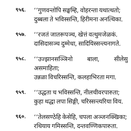
.
‘‘गुणवन्तोपि
सङ्घम्हि, वोहरन्ता यथात्थतो;
९५६
दुब्बला ते भविस्सन्ति, हिरीमना अनत्थिका.
.
‘‘रजतं जातरूपञ्च, खेत्तं वत्थुमजेळकं.
९५७
दासिदासञ्च दुम्मेधा, सादियिस्सन्त्यनागते.
.
‘‘उज्झानसञ्ञिनो बाला, सीलेसु
९५८
असमाहिता;
उन्नळा विचरिस्सन्ति, कलहाभिरता मगा.
.
‘‘उद्धता च भविस्सन्ति, नीलचीवरपारुता;
९५९
कुहा थद्धा लपा सिङ्गी, चरिस्सन्त्यरिया विय.
.
‘‘तेलसण्ठेहि केसेहि, चपला अञ्जनक्खिका;
९६०
रथियाय गमिस्सन्ति, दन्तवण्णिकपारुता.