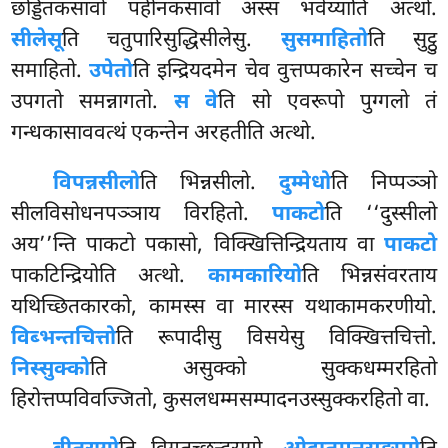
छड्डितकसावो पहीनकसावो अस्स भवेय्याति अत्थो.
सीलेसू
ति चतुपारिसुद्धिसीलेसु.
सुसमाहितो
ति सुट्ठु
समाहितो.
उपेतो
ति इन्द्रियदमेन चेव वुत्तप्पकारेन सच्चेन च
उपगतो समन्नागतो.
स वे
ति सो एवरूपो पुग्गलो तं
गन्धकासाववत्थं एकन्तेन अरहतीति अत्थो.
विपन्नसीलो
ति भिन्नसीलो.
दुम्मेधो
ति निप्पञ्ञो
सीलविसोधनपञ्ञाय विरहितो.
पाकटो
ति ‘‘दुस्सीलो
अय’’न्ति पाकटो पकासो, विक्खित्तिन्द्रियताय वा
पाकटो
पाकटिन्द्रियोति अत्थो.
कामकारियो
ति भिन्नसंवरताय
यथिच्छितकारको, कामस्स वा मारस्स यथाकामकरणीयो.
विब्भन्तचित्तो
ति रूपादीसु विसयेसु विक्खित्तचित्तो.
निस्सुक्को
ति असुक्को सुक्कधम्मरहितो
हिरोत्तप्पविवज्जितो, कुसलधम्मसम्पादनउस्सुक्करहितो वा.