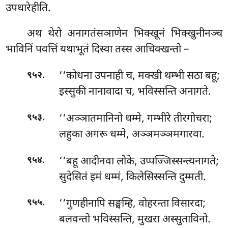
उपधारेहीति.
अथ थेरो अनागतंसञाणेन भिक्खूनं भिक्खुनीनञ्च
भाविनिं पवत्तिं यथाभूतं दिस्वा तस्स आचिक्खन्तो –
.
‘‘कोधना उपनाही च, मक्खी थम्भी सठा बहू;
९५२
इस्सुकी नानावादा च, भविस्सन्ति अनागते.
.
‘‘अञ्ञातमानिनो धम्मे, गम्भीरे तीरगोचरा;
९५३
लहुका अगरू धम्मे, अञ्ञमञ्ञमगारवा.
.
‘‘बहू आदीनवा लोके, उप्पज्जिस्सन्त्यनागते;
९५४
सुदेसितं इमं धम्मं, किलेसिस्सन्ति दुम्मती.
.
‘‘गुणहीनापि
सङ्घम्हि, वोहरन्ता विसारदा;
९५५
बलवन्तो भविस्सन्ति, मुखरा अस्सुताविनो.