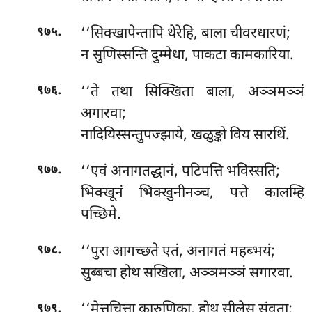
.
‘‘सिक्खापेन्तापि थेरेहि, बाला चीवरधारणं;
९७५
न सुणिस्सन्ति दुम्मेधा, पाकटा कामकारिया.
.
‘‘ते तथा सिक्खिता बाला, अञ्ञमञ्ञं
९७६
अगारवा;
नादियिस्सन्तुपज्झाये, खळुङ्को विय सारथिं.
.
‘‘एवं अनागतद्धानं, पटिपत्ति भविस्सति;
९७७
भिक्खूनं भिक्खुनीनञ्च, पत्ते कालम्हि
पच्छिमे.
.
‘‘पुरा आगच्छते एतं, अनागतं महब्भयं;
९७८
सुब्बचा होथ सखिला, अञ्ञमञ्ञं सगारवा.
.
‘‘मेत्तचित्ता कारुणिका, होथ सीलेसु संवुता;
९७९