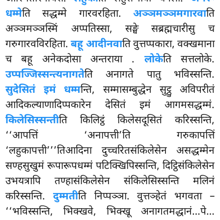
धम्मे
ति सद्धम्मे गारवरहिता.
अञ्ञमञ्ञमगारवा
ति
अञ्ञमञ्ञस्मिं अप्पतिस्सा, सङ्घे सब्रह्मचारीसु च
गरुगारवविरहिता.
बहू आदीनवा
ति वुत्तप्पकारा, वक्खमाना
च बहू अनेकदोसा अन्तराया
.
लोके
ति सत्तलोके.
उप्पज्जिस्सन्त्यनागते
ति अनागते पातु भविस्सन्ति.
सुदेसितं इमं धम्म
न्ति, सम्मासम्बुद्धेन सुट्ठु अविपरीतं
आदिकल्याणादिप्पकारेन देसितं इमं आगमसद्धम्मं.
किलेसिस्सन्ती
ति किलिट्ठं किलेसदूसितं करिस्सन्ति,
‘‘आपत्तिं ‘अनापत्ती’ति गरुकापत्तिं
‘लहुकापत्ती’’’तिआदिना
दुच्चरितसंकिलेसेन असद्धम्मेन
सण्हसुखुमं रूपारूपधम्मं पटिक्खिपिस्सन्ति, दिट्ठिसंकिलेसेन
उभयत्रापि तण्हासंकिलेसेन संकिलेसिस्सन्ति मलिनं
करिस्सन्ति.
दुम्मती
ति निप्पञ्ञा. वुत्तञ्हेतं भगवता –
‘‘भविस्सन्ति, भिक्खवे, भिक्खू अनागतमद्धानं…पे…