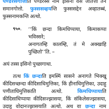
पण्डरसगोत्तो
ति पण्डरस्स नाम इसिनो वंसे जातत्ता तेन
समानगोत्तो.
फुस्ससव्हय
न्ति फुस्ससद्देन अव्हातब्बं,
फुस्सनामकन्ति अत्थो.
.
‘‘किं
छन्दा किमधिप्पाया, किमाकप्पा
९५०
भविस्सरे;
अनागतम्हि कालम्हि, तं मे अक्खाहि
पुच्छितो’’ति. –
अयं
तस्स इसिनो पुच्छागाथा.
तत्थ
किं छन्दा
ति इमस्मिं सासने अनागते भिक्खू
कीदिसच्छन्दा कीदिसाधिमुत्तिका, किं हीनाधिमुत्तिका, उदाहु
पणीताधिमुत्तिकाति अत्थो.
किमधिप्पाया
ति
कीदिसाधिप्पाया कीदिसज्झासया, किं संकिलेसज्झासया,
उदाहु वोदानज्झासयाति अत्थो. अथ वा
छन्दा
नाम