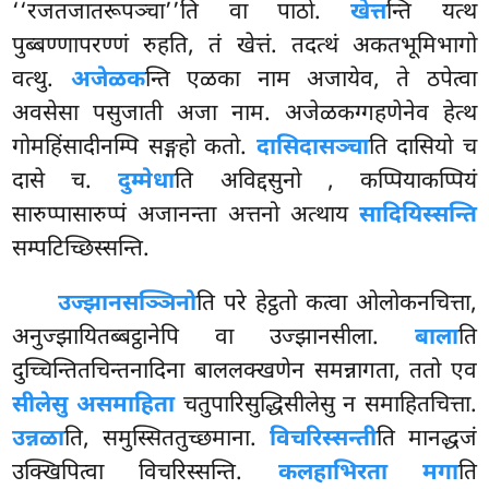
‘‘रजतजातरूपञ्चा’’ति वा पाठो.
खेत्त
न्ति यत्थ
पुब्बण्णापरण्णं रुहति, तं खेत्तं. तदत्थं अकतभूमिभागो
वत्थु.
अजेळक
न्ति एळका नाम अजायेव, ते ठपेत्वा
अवसेसा पसुजाती अजा नाम. अजेळकग्गहणेनेव हेत्थ
गोमहिंसादीनम्पि सङ्गहो कतो.
दासिदासञ्चा
ति दासियो च
दासे
च.
दुम्मेधा
ति अविद्दसुनो
, कप्पियाकप्पियं
सारुप्पासारुप्पं अजानन्ता अत्तनो अत्थाय
सादियिस्सन्ति
सम्पटिच्छिस्सन्ति.
उज्झानसञ्ञिनो
ति परे हेट्ठतो कत्वा ओलोकनचित्ता,
अनुज्झायितब्बट्ठानेपि वा उज्झानसीला.
बाला
ति
दुच्चिन्तितचिन्तनादिना बाललक्खणेन समन्नागता, ततो एव
सीलेसु असमाहिता
चतुपारिसुद्धिसीलेसु न समाहितचित्ता.
उन्नळा
ति, समुस्सिततुच्छमाना.
विचरिस्सन्ती
ति मानद्धजं
उक्खिपित्वा विचरिस्सन्ति.
कलहाभिरता मगा
ति