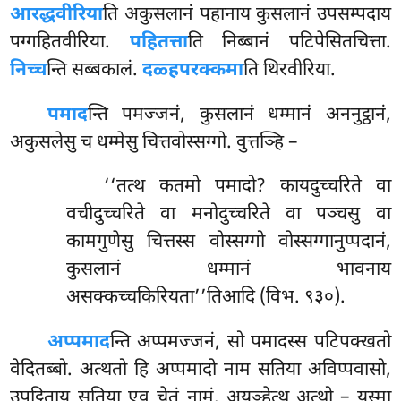
आरद्धवीरिया
ति अकुसलानं पहानाय कुसलानं उपसम्पदाय
पग्गहितवीरिया.
पहितत्ता
ति निब्बानं पटिपेसितचित्ता.
निच्च
न्ति सब्बकालं.
दळ्हपरक्कमा
ति थिरवीरिया.
पमाद
न्ति पमज्जनं, कुसलानं धम्मानं अननुट्ठानं,
अकुसलेसु च धम्मेसु चित्तवोस्सग्गो. वुत्तञ्हि –
‘‘तत्थ
कतमो पमादो? कायदुच्चरिते वा
वचीदुच्चरिते वा मनोदुच्चरिते वा पञ्चसु वा
कामगुणेसु चित्तस्स वोस्सग्गो वोस्सग्गानुप्पदानं,
कुसलानं धम्मानं भावनाय
असक्कच्चकिरियता’’तिआदि (विभ. ९३०).
अप्पमाद
न्ति अप्पमज्जनं, सो पमादस्स पटिपक्खतो
वेदितब्बो. अत्थतो हि अप्पमादो नाम सतिया अविप्पवासो,
उपट्ठिताय सतिया एव चेतं नामं. अयञ्हेत्थ अत्थो – यस्मा