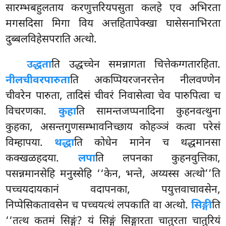
सारम्भबहुलताय करणुत्तरियपसुता कलहे एव अभिरता
मगसदिसा मिगा विय अत्तहितापेक्खा घासेसनाभिरता
दुब्बलविहेसपराति अत्थो.
उद्धता
ति उद्धच्चेन समन्नागता चित्तेकग्गतारहिता.
नीलचीवरपारुता
ति अकप्पियरजनरत्तेन नीलवण्णेन
चीवरेन पारुता, तादिसं चीवरं निवासेत्वा चेव पारुपित्वा च
विचरणका.
कुहा
ति सामन्तजप्पनादिना कुहनवत्थुना
कुहका, असन्तगुणसम्भावनिच्छाय कोहञ्ञं कत्वा परेसं
विम्हापया.
थद्धा
ति कोधेन मानेन च थद्धमानसा
कक्खळहदया.
लपा
ति लपनका कुहनवुत्तिका,
पसन्नमानसेहि मनुस्सेहि ‘‘केन, भन्ते, अय्यस्स अत्थो’’ति
पच्चयदायकानं वदापनका, पयुत्तवाचावसेन,
निप्पेसिकतावसेन च पच्चयत्थं लपकाति वा अत्थो.
सिङ्गी
ति
‘‘तत्थ कतमं सिङ्गं? यं सिङ्गं सिङ्गारता चातुरता चातुरियं