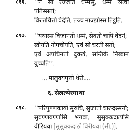
.
‘‘न सो रज्जति धम्मेसु, धम्मं ञत्वा
८१६
पतिस्सतो;
विरत्तचित्तो वेदेति, तञ्च नाज्झोस्स तिट्ठति.
.
‘‘यथास्स
विजानतो धम्मं, सेवतो चापि वेदनं;
८१७
खीयति नोपचीयति, एवं सो चरती सतो;
एवं अपचिनतो दुक्खं, सन्तिके निब्बान
वुच्चति’’.
… मालुक्यपुत्तो थेरो….
६. सेलत्थेरगाथा
.
‘‘परिपुण्णकायो सुरुचि, सुजातो चारुदस्सनो;
८१८
सुवण्णवण्णोसि भगवा, सुसुक्कदाठोसि
वीरियवा
[सुसुक्कदाठो विरीयवा (सी.)]
.