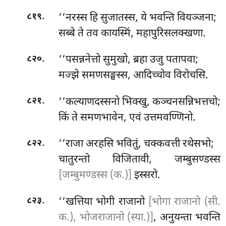
.
‘‘नरस्स हि सुजातस्स, ये भवन्ति वियञ्जना;
८१९
सब्बे
ते तव कायस्मिं, महापुरिसलक्खणा.
.
‘‘पसन्ननेत्तो सुमुखो, ब्रहा उजु पतापवा;
८२०
मज्झे समणसङ्घस्स, आदिच्चोव विरोचसि.
.
‘‘कल्याणदस्सनो भिक्खु, कञ्चनसन्निभत्तचो;
८२१
किं ते समणभावेन, एवं उत्तमवण्णिनो.
.
‘‘राजा
अरहसि भवितुं, चक्कवत्ती रथेसभो;
८२२
चातुरन्तो विजितावी, जम्बुसण्डस्स
[जम्बुमण्डस्स (क.)]
इस्सरो.
.
‘‘खत्तिया भोगी राजानो
[भोगा राजानो (सी.
८२३
क.), भोजराजानो (स्या.)]
, अनुयन्ता भवन्ति