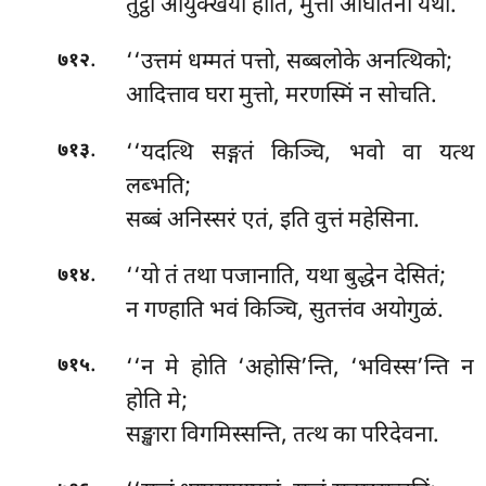
तुट्ठो आयुक्खया होति, मुत्तो आघातना यथा.
.
‘‘उत्तमं धम्मतं पत्तो, सब्बलोके अनत्थिको;
७१२
आदित्ताव घरा मुत्तो, मरणस्मिं न सोचति.
.
‘‘यदत्थि सङ्गतं किञ्चि, भवो वा यत्थ
७१३
लब्भति;
सब्बं अनिस्सरं एतं, इति वुत्तं महेसिना.
.
‘‘यो तं तथा पजानाति, यथा बुद्धेन देसितं;
७१४
न गण्हाति भवं किञ्चि, सुतत्तंव अयोगुळं.
.
‘‘न मे होति ‘अहोसि’न्ति, ‘भविस्स’न्ति न
७१५
होति मे;
सङ्खारा विगमिस्सन्ति, तत्थ का परिदेवना.