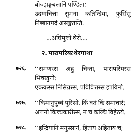
बोज्झङ्गबलानि पण्डिता;
उदग्गचित्ता सुमना कतिन्द्रिया, फुसिंसु
निब्बानपदं असङ्खतन्ति.
…अधिमुत्तो थेरो….
२. पारापरियत्थेरगाथा
.
‘‘समणस्स
अहु चिन्ता, पारापरियस्स
७२६
भिक्खुनो;
एककस्स निसिन्नस्स, पविवित्तस्स झायिनो.
.
‘‘किमानुपुब्बं पुरिसो, किं वतं किं समाचारं;
७२७
अत्तनो किच्चकारीस्स, न च कञ्चि विहेठये.
.
‘‘इन्द्रियानि
मनुस्सानं, हिताय अहिताय च;
७२८