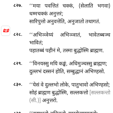
.
‘‘मया
पवत्तितं चक्कं, (सेलाति भगवा)
८२७
धम्मचक्कं अनुत्तरं;
सारिपुत्तो अनुवत्तेति, अनुजातो तथागतं.
📜
.
‘‘अभिञ्ञेय्यं अभिञ्ञातं, भावेतब्बञ्च
८२८
भावितं;
पहातब्बं पहीनं मे, तस्मा बुद्धोस्मि ब्राह्मण.
.
‘‘विनयस्सु
मयि कङ्खं, अधिमुञ्चस्सु ब्राह्मण;
८२९
दुल्लभं दस्सनं होति, सम्बुद्धानं अभिण्हसो.
.
‘‘येसं वे दुल्लभो लोके, पातुभावो अभिण्हसो;
८३०
सोहं ब्राह्मण बुद्धोस्मि, सल्लकत्तो
[सल्लकन्तो
(सी.)]
अनुत्तरो.