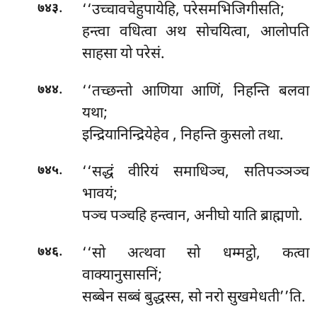
.
‘‘उच्चावचेहुपायेहि, परेसमभिजिगीसति;
७४३
हन्त्वा वधित्वा अथ सोचयित्वा, आलोपति
साहसा यो परेसं.
.
‘‘तच्छन्तो आणिया आणिं, निहन्ति बलवा
७४४
यथा;
इन्द्रियानिन्द्रियेहेव
, निहन्ति कुसलो तथा.
.
‘‘सद्धं
वीरियं समाधिञ्च, सतिपञ्ञञ्च
७४५
भावयं;
पञ्च पञ्चहि हन्त्वान, अनीघो याति ब्राह्मणो.
.
‘‘सो अत्थवा सो धम्मट्ठो, कत्वा
७४६
वाक्यानुसासनिं;
सब्बेन सब्बं बुद्धस्स, सो नरो सुखमेधती’’ति.