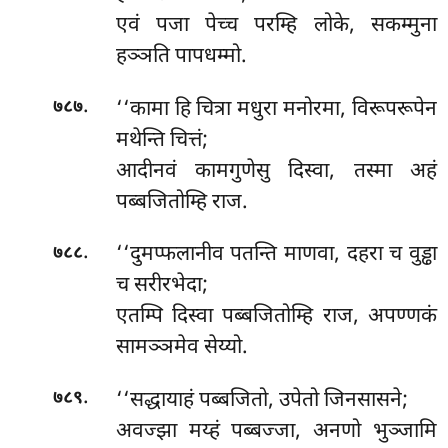
एवं पजा पेच्च परम्हि लोके, सकम्मुना
हञ्ञति पापधम्मो.
.
‘‘कामा हि चित्रा मधुरा मनोरमा, विरूपरूपेन
७८७
मथेन्ति चित्तं;
आदीनवं कामगुणेसु दिस्वा, तस्मा अहं
पब्बजितोम्हि राज.
.
‘‘दुमप्फलानीव पतन्ति माणवा, दहरा च वुड्ढा
७८८
च सरीरभेदा;
एतम्पि
दिस्वा पब्बजितोम्हि राज, अपण्णकं
सामञ्ञमेव सेय्यो.
.
‘‘सद्धायाहं पब्बजितो, उपेतो जिनसासने;
७८९
अवज्झा मय्हं पब्बज्जा, अनणो भुञ्जामि