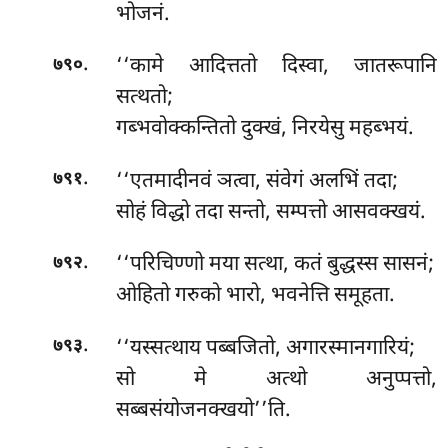
भोजनं.
.
‘‘कामे आदित्ततो दिस्वा, जातरूपानि
७९०
सत्थतो;
गब्भवोक्कन्तितो दुक्खं, निरयेसु महब्भयं.
.
‘‘एतमादीनवं ञत्वा, संवेगं अलभिं तदा;
७९१
सोहं विद्धो तदा सन्तो, सम्पत्तो आसवक्खयं.
.
‘‘परिचिण्णो मया सत्था, कतं बुद्धस्स सासनं;
७९२
ओहितो गरुको भारो, भवनेत्ति समूहता.
.
‘‘यस्सत्थाय पब्बजितो, अगारस्मानगारियं;
७९३
सो मे अत्थो अनुप्पत्तो,
सब्बसंयोजनक्खयो’’ति.