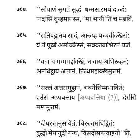
.
‘‘सोपाणं सुगतं सुद्धं, धम्मसारमयं दळ्हं;
७६४
पादासि वुय्हमानस्स, ‘मा भायी’ति च मब्रवि.
.
‘‘सतिपट्ठानपासादं, आरुय्ह पच्चवेक्खिसं;
७६५
यं तं पुब्बे अमञ्ञिस्सं, सक्कायाभिरतं पजं.
.
‘‘यदा
च मग्गमद्दक्खिं, नावाय अभिरूहनं;
७६६
अनधिट्ठाय अत्तानं, तित्थमद्दक्खिमुत्तमं.
.
‘‘सल्लं अत्तसमुट्ठानं, भवनेत्तिप्पभावितं;
७६७
एतेसं अप्पवत्ताय
[अप्पवत्तिया (?)]
, देसेसि
मग्गमुत्तमं.
.
‘‘दीघरत्तानुसयितं, चिररत्तमधिट्ठितं;
७६८
बुद्धो मेपानुदी गन्थं, विसदोसप्पवाहनो’’ति.