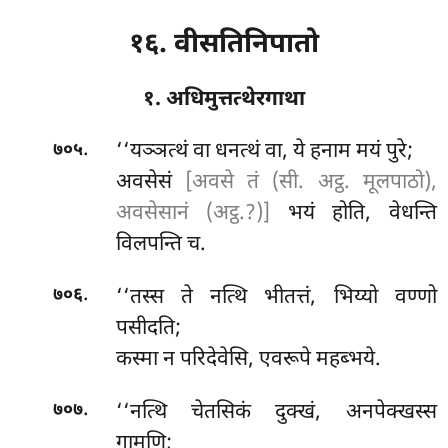
१६. वीसतिनिपातो
१. अधिमुत्तत्थेरगाथा
.
‘‘यञ्ञत्थं
वा धनत्थं वा, ये हनाम मयं पुरे;
७०५
अवसेसं
[अवसे तं (सी. अट्ठ. मूलपाठो),
अवसेसानं (अट्ठ.?)]
भयं होति, वेधन्ति
विलपन्ति च.
.
‘‘तस्स ते नत्थि भीतत्तं, भिय्यो वण्णो
७०६
पसीदति;
कस्मा न परिदेवेसि, एवरूपे महब्भये.
.
‘‘नत्थि चेतसिकं दुक्खं, अनपेक्खस्स
७०७
गामणि;