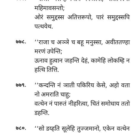
महिमावसन्तो;
ओरं समुद्दस्स अतित्तरूपो, पारं समुद्दस्सपि
पत्थयेथ.
.
‘‘राजा च अञ्ञे च बहू मनुस्सा, अवीततण्हा
७७८
मरणं उपेन्ति;
ऊनाव हुत्वान जहन्ति देहं, कामेहि लोकम्हि न
हत्थि तित्ति.
.
‘‘कन्दन्ति
नं ञाती पकिरिय केसे, अहो वता
७७९
नो अमराति चाहु;
वत्थेन नं पारुतं नीहरित्वा, चितं समोधाय ततो
डहन्ति.
.
‘‘सो डय्हति सूलेहि तुज्जमानो, एकेन वत्थेन
७८०