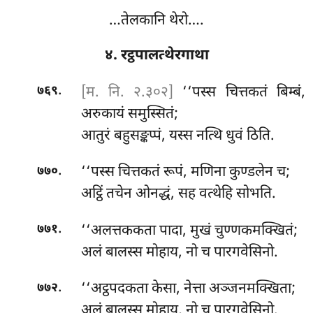
…तेलकानि थेरो….
४. रट्ठपालत्थेरगाथा
.
[म. नि. २.३०२]
‘‘पस्स चित्तकतं बिम्बं,
७६९
अरुकायं समुस्सितं;
आतुरं बहुसङ्कप्पं, यस्स नत्थि धुवं ठिति.
.
‘‘पस्स चित्तकतं रूपं, मणिना कुण्डलेन च;
७७०
अट्ठिं तचेन ओनद्धं, सह वत्थेहि सोभति.
.
‘‘अलत्तककता
पादा, मुखं चुण्णकमक्खितं;
७७१
अलं बालस्स मोहाय, नो च पारगवेसिनो.
.
‘‘अट्ठपदकता
केसा, नेत्ता अञ्जनमक्खिता;
७७२
अलं बालस्स मोहाय, नो च पारगवेसिनो.