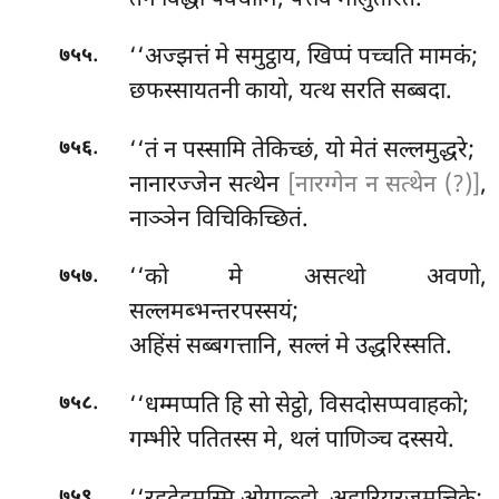
.
‘‘अज्झत्तं मे समुट्ठाय, खिप्पं पच्चति मामकं;
७५५
छफस्सायतनी कायो, यत्थ सरति सब्बदा.
.
‘‘तं न पस्सामि तेकिच्छं, यो मेतं सल्लमुद्धरे;
७५६
नानारज्जेन सत्थेन
[नारग्गेन न सत्थेन (?)]
,
नाञ्ञेन विचिकिच्छितं.
.
‘‘को मे असत्थो अवणो,
७५७
सल्लमब्भन्तरपस्सयं;
अहिंसं सब्बगत्तानि, सल्लं मे उद्धरिस्सति.
.
‘‘धम्मप्पति
हि सो सेट्ठो, विसदोसप्पवाहको;
७५८
गम्भीरे पतितस्स मे, थलं पाणिञ्च दस्सये.
.
७५९