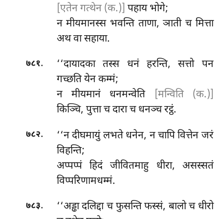
[एतेन गत्थेन (क.)]
पहाय भोगे;
न मीयमानस्स भवन्ति ताणा, ञाती च मित्ता
अथ वा सहाया.
.
‘‘दायादका तस्स धनं हरन्ति, सत्तो पन
७८१
गच्छति येन कम्मं;
न मीयमानं धनमन्वेति
[मन्विति (क.)]
किञ्चि, पुत्ता च दारा च धनञ्च रट्ठं.
.
‘‘न दीघमायुं लभते धनेन, न चापि वित्तेन जरं
७८२
विहन्ति;
अप्पप्पं हिदं जीवितमाहु धीरा, असस्सतं
विप्परिणामधम्मं.
.
‘‘अड्ढा दलिद्दा च फुसन्ति फस्सं, बालो च धीरो
७८३