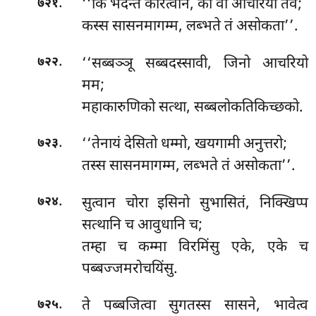
.
‘‘किं भदन्ते करित्वान, को वा आचरियो तव;
७२१
कस्स सासनमागम्म, लब्भते तं असोकता’’.
.
‘‘सब्बञ्ञू सब्बदस्सावी, जिनो आचरियो
७२२
मम;
महाकारुणिको सत्था, सब्बलोकतिकिच्छको.
.
‘‘तेनायं देसितो धम्मो, खयगामी अनुत्तरो;
७२३
तस्स सासनमागम्म, लब्भते तं असोकता’’.
.
सुत्वान चोरा इसिनो सुभासितं, निक्खिप्प
७२४
सत्थानि च आवुधानि च;
तम्हा च कम्मा विरमिंसु एके, एके च
पब्बज्जमरोचयिंसु.
.
ते पब्बजित्वा सुगतस्स सासने, भावेत्व
७२५