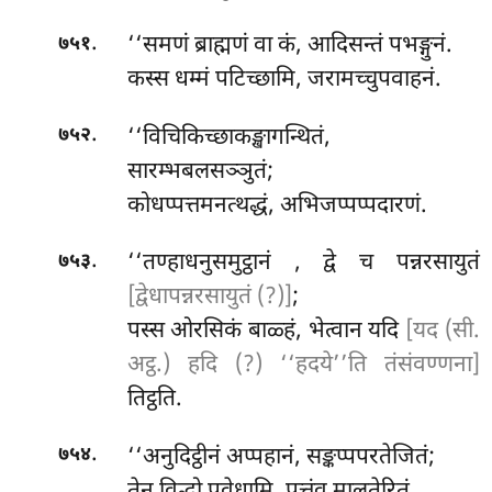
.
‘‘समणं ब्राह्मणं वा कं, आदिसन्तं पभङ्गुनं.
७५१
कस्स धम्मं पटिच्छामि, जरामच्चुपवाहनं.
.
‘‘विचिकिच्छाकङ्खागन्थितं,
७५२
सारम्भबलसञ्ञुतं;
कोधप्पत्तमनत्थद्धं, अभिजप्पप्पदारणं.
.
‘‘तण्हाधनुसमुट्ठानं
, द्वे च पन्नरसायुतं
७५३
[द्वेधापन्नरसायुतं (?)]
;
पस्स
ओरसिकं बाळ्हं, भेत्वान यदि
[यद (सी.
अट्ठ.) हदि (?) ‘‘हदये’’ति तंसंवण्णना]
तिट्ठति.
.
‘‘अनुदिट्ठीनं अप्पहानं, सङ्कप्पपरतेजितं;
७५४
तेन विद्धो पवेधामि, पत्तंव मालुतेरितं.