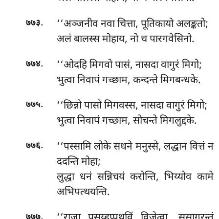
.
‘‘अञ्जनीव नवा चित्ता, पूतिकायो अलङ्कतो;
७७३
अलं बालस्स मोहाय, नो च पारगवेसिनो.
.
‘‘ओदहि मिगवो पासं, नासदा वागुरं मिगो;
७७४
भुत्वा निवापं गच्छाम, कन्दन्ते मिगबन्धके.
.
‘‘छिन्नो पासो मिगवस्स, नासदा वागुरं मिगो;
७७५
भुत्वा निवापं गच्छाम, सोचन्ते मिगलुद्दके.
.
‘‘पस्सामि लोके सधने मनुस्से, लद्धान वित्तं न
७७६
ददन्ति मोहा;
लुद्धा
धनं सन्निचयं करोन्ति, भिय्योव कामे
अभिपत्थयन्ति.
.
‘‘राजा
पसय्हप्पथविं विजेत्वा, ससागरन्तं
७७७