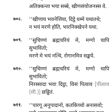
अतिक्कन्ता भया सब्बे, खीणसंयोजनस्स वे.
.
‘‘खीणाय भवनेत्तिया, दिट्ठे धम्मे यथातथे;
७०८
न
भयं मरणे होति, भारनिक्खेपने यथा.
.
‘‘सुचिण्णं ब्रह्मचरियं मे, मग्गो चापि
७०९
सुभावितो;
मरणे मे भयं नत्थि, रोगानमिव सङ्खये.
.
‘‘सुचिण्णं ब्रह्मचरियं मे, मग्गो चापि
७१०
सुभावितो;
निरस्सादा भवा दिट्ठा, विसं पित्वाव
[पीत्वाव
(सी.)]
छड्डितं.
.
‘‘पारगू अनुपादानो, कतकिच्चो अनासवो;
७११