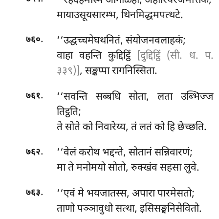
‘‘रहदेहमस्मि ओगाळ्हो, अहारियरजमत्तिके;
मायाउसूयसारम्भ, थिनमिद्धमपत्थटे.
.
‘‘उद्धच्चमेघथनितं, संयोजनवलाहकं;
७६०
वाहा वहन्ति कुद्दिट्ठिं
[दुद्दिट्ठिं (सी. ध. प.
३३९)]
, सङ्कप्पा रागनिस्सिता.
.
‘‘सवन्ति सब्बधि सोता, लता उब्भिज्ज
७६१
तिट्ठति;
ते सोते को निवारेय्य, तं लतं को हि छेच्छति.
.
‘‘वेलं
करोथ भद्दन्ते, सोतानं सन्निवारणं;
७६२
मा ते मनोमयो सोतो, रुक्खंव सहसा लुवे.
.
‘‘एवं
मे भयजातस्स, अपारा पारमेसतो;
७६३
ताणो पञ्ञावुधो सत्था, इसिसङ्घनिसेवितो.