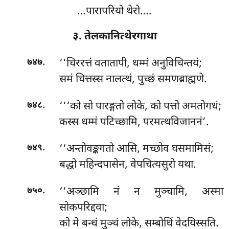
…पारापरियो थेरो….
३. तेलकानित्थेरगाथा
.
‘‘चिररत्तं वतातापी, धम्मं अनुविचिन्तयं;
७४७
समं चित्तस्स नालत्थं, पुच्छं समणब्राह्मणे.
.
‘‘‘को
सो पारङ्गतो लोके, को पत्तो अमतोगधं;
७४८
कस्स धम्मं पटिच्छामि, परमत्थविजाननं’.
.
‘‘अन्तोवङ्कगतो आसि, मच्छोव घसमामिसं;
७४९
बद्धो महिन्दपासेन, वेपचित्यसुरो यथा.
.
‘‘अञ्छामि नं न मुञ्चामि, अस्मा
७५०
सोकपरिद्दवा;
को मे बन्धं मुञ्चं लोके, सम्बोधिं वेदयिस्सति.