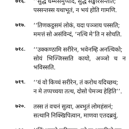
.
‘‘सुद्धं धम्मसमुप्पादं, सुद्धं सङ्खारसन्ततिं;
७१६
पस्सन्तस्स यथाभूतं, न भयं होति गामणि.
.
‘‘तिणकट्ठसमं
लोकं, यदा पञ्ञाय पस्सति;
७१७
ममत्तं सो असंविन्दं, ‘नत्थि मे’ति न सोचति.
.
‘‘उक्कण्ठामि
सरीरेन, भवेनम्हि अनत्थिको;
७१८
सोयं
भिज्जिस्सति कायो, अञ्ञो च न
भविस्सति.
.
‘‘यं वो किच्चं सरीरेन, तं करोथ यदिच्छथ;
७१९
न मे तप्पच्चया तत्थ, दोसो पेमञ्च हेहिति’’.
.
तस्स तं वचनं सुत्वा, अब्भुतं लोमहंसनं;
७२०
सत्थानि निक्खिपित्वान, माणवा एतदब्रवुं.