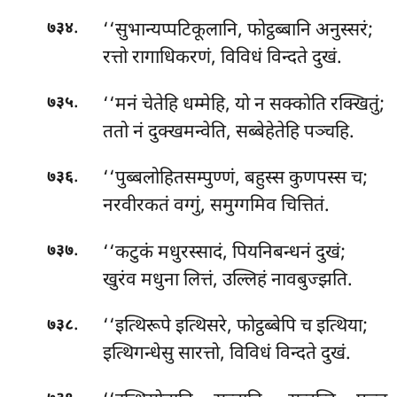
.
‘‘सुभान्यप्पटिकूलानि, फोट्ठब्बानि अनुस्सरं;
७३४
रत्तो रागाधिकरणं, विविधं विन्दते दुखं.
.
‘‘मनं चेतेहि धम्मेहि, यो न सक्कोति रक्खितुं;
७३५
ततो
नं दुक्खमन्वेति, सब्बेहेतेहि पञ्चहि.
.
‘‘पुब्बलोहितसम्पुण्णं, बहुस्स कुणपस्स च;
७३६
नरवीरकतं वग्गुं, समुग्गमिव चित्तितं.
.
‘‘कटुकं मधुरस्सादं, पियनिबन्धनं दुखं;
७३७
खुरंव मधुना लित्तं, उल्लिहं नावबुज्झति.
.
‘‘इत्थिरूपे इत्थिसरे, फोट्ठब्बेपि च इत्थिया;
७३८
इत्थिगन्धेसु सारत्तो, विविधं विन्दते दुखं.