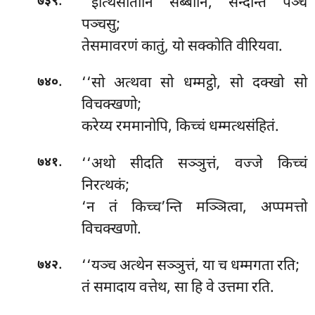
.
‘‘इत्थिसोतानि सब्बानि, सन्दन्ति पञ्च
७३९
पञ्चसु;
तेसमावरणं कातुं, यो सक्कोति वीरियवा.
.
‘‘सो अत्थवा सो धम्मट्ठो, सो दक्खो सो
७४०
विचक्खणो;
करेय्य रममानोपि, किच्चं धम्मत्थसंहितं.
.
‘‘अथो
सीदति सञ्ञुत्तं, वज्जे किच्चं
७४१
निरत्थकं;
‘न तं किच्च’न्ति मञ्ञित्वा, अप्पमत्तो
विचक्खणो.
.
‘‘यञ्च अत्थेन सञ्ञुत्तं, या च धम्मगता रति;
७४२
तं समादाय वत्तेथ, सा हि वे उत्तमा रति.