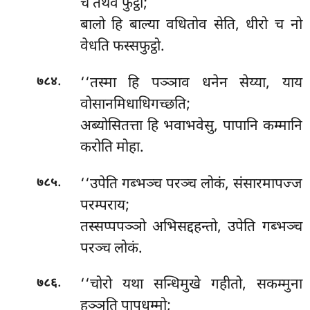
च तथेव फुट्ठो;
बालो हि बाल्या वधितोव सेति, धीरो
च नो
वेधति फस्सफुट्ठो.
.
‘‘तस्मा
हि पञ्ञाव धनेन सेय्या, याय
७८४
वोसानमिधाधिगच्छति;
अब्योसितत्ता हि भवाभवेसु, पापानि कम्मानि
करोति मोहा.
.
‘‘उपेति
गब्भञ्च परञ्च लोकं, संसारमापज्ज
७८५
परम्पराय;
तस्सप्पपञ्ञो अभिसद्दहन्तो, उपेति गब्भञ्च
परञ्च लोकं.
.
‘‘चोरो
यथा सन्धिमुखे गहीतो, सकम्मुना
७८६
हञ्ञति पापधम्मो;