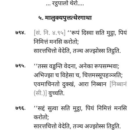
… रट्ठपालो थेरो….
५. मालुक्यपुत्तत्थेरगाथा
.
[सं. नि. ४.९५]
‘‘रूपं
दिस्वा सति मुट्ठा, पियं
७९४
निमित्तं मनसि करोतो;
सारत्तचित्तो वेदेति, तञ्च अज्झोस्स तिट्ठति.
.
‘‘तस्स
वड्ढन्ति वेदना, अनेका रूपसम्भवा;
७९५
अभिज्झा च विहेसा च, चित्तमस्सूपहञ्ञति;
एवमाचिनतो दुक्खं, आरा निब्बान
[निब्बानं
(सी.)]
वुच्चति.
.
‘‘सद्दं सुत्वा सति मुट्ठा, पियं निमित्तं मनसि
७९६
करोतो;
सारत्तचित्तो वेदेति, तञ्च अज्झोस्स तिट्ठति.