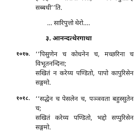
सब्बधी’’ति.
… सारिपुत्तो थेरो….
३. आनन्दत्थेरगाथा
.
‘‘पिसुणेन च कोधनेन च, मच्छरिना च
१०१७
विभूतनन्दिना;
सखितं न करेय्य पण्डितो, पापो कापुरिसेन
सङ्गमो.
.
‘‘सद्धेन च पेसलेन च, पञ्ञवता बहुस्सुतेन
१०१८
च;
सखितं करेय्य पण्डितो, भद्दो सप्पुरिसेन
सङ्गमो.