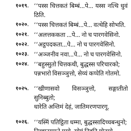
.
‘‘पस्स चित्तकतं बिम्बं…पे… यस्स नत्थि धुवं
१०१९
ठिति.
.
‘‘पस्स चित्तकतं बिम्बं…पे… वत्थेहि सोभति.
१०२०
.
‘‘अलत्तककता
…पे… नो च पारगवेसिनो.
१०२१
.
‘‘अट्ठपदकता…पे… नो च पारगवेसिनो.
१०२२
.
‘‘अञ्जनीव नवा…पे… नो च पारगवेसिनो.
१०२३
.
‘‘बहुस्सुतो चित्तकथी, बुद्धस्स परिचारको;
१०२४
पन्नभारो विसञ्ञुत्तो, सेय्यं कप्पेति गोतमो.
.
‘‘खीणासवो विसञ्ञुत्तो, सङ्गातीतो
१०२५
सुनिब्बुतो;
धारेति अन्तिमं देहं, जातिमरणपारगू.
.
‘‘यस्मिं
पतिट्ठिता धम्मा, बुद्धस्सादिच्चबन्धुनो;
१०२६