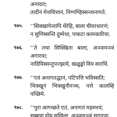
अनादरा;
तादीनं मेत्तचित्तानं, निग्गण्हिस्सन्त्यनागते.
.
‘‘सिक्खापेन्तापि थेरेहि, बाला चीवरधारणं;
९७५
न सुणिस्सन्ति दुम्मेधा, पाकटा कामकारिया.
.
‘‘ते
तथा सिक्खिता बाला, अञ्ञमञ्ञं
९७६
अगारवा;
नादियिस्सन्तुपज्झाये, खळुङ्को विय सारथिं.
.
‘‘एवं अनागतद्धानं, पटिपत्ति भविस्सति;
९७७
भिक्खूनं भिक्खुनीनञ्च, पत्ते कालम्हि
पच्छिमे.
.
‘‘पुरा आगच्छते एतं, अनागतं महब्भयं;
९७८
सुब्बचा होथ सखिला, अञ्ञमञ्ञं सगारवा.