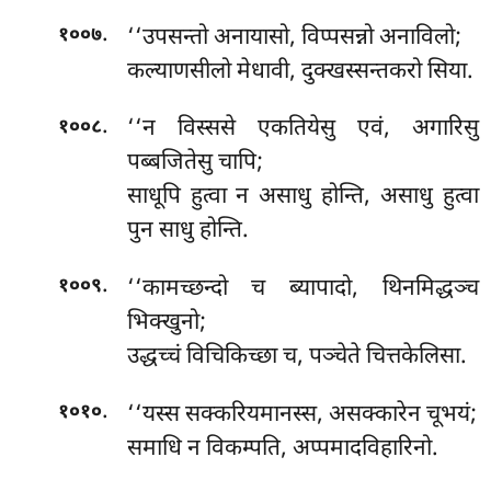
.
‘‘उपसन्तो
अनायासो, विप्पसन्नो अनाविलो;
१००७
कल्याणसीलो मेधावी, दुक्खस्सन्तकरो सिया.
.
‘‘न विस्ससे एकतियेसु एवं, अगारिसु
१००८
पब्बजितेसु चापि;
साधूपि हुत्वा न असाधु होन्ति, असाधु हुत्वा
पुन साधु होन्ति.
.
‘‘कामच्छन्दो
च ब्यापादो, थिनमिद्धञ्च
१००९
भिक्खुनो;
उद्धच्चं विचिकिच्छा च, पञ्चेते चित्तकेलिसा.
.
‘‘यस्स सक्करियमानस्स, असक्कारेन चूभयं;
१०१०
समाधि न विकम्पति, अप्पमादविहारिनो.