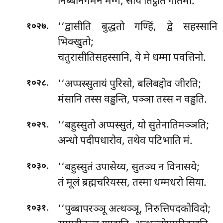
निब्बानगमने मग्गे, सोयं तिट्ठति गोतमो.
.
‘‘द्वासीति
बुद्धतो गण्हिं, द्वे सहस्सानि
१०२७
भिक्खुतो;
चतुरासीतिसहस्सानि, ये मे धम्मा पवत्तिनो.
.
‘‘अप्पस्सुतायं पुरिसो, बलिबद्दोव जीरति;
१०२८
मंसानि तस्स वड्ढन्ति, पञ्ञा तस्स न वड्ढति.
.
‘‘बहुस्सुतो अप्पस्सुतं, यो सुतेनातिमञ्ञति;
१०२९
अन्धो पदीपधारोव, तथेव पटिभाति मं.
.
‘‘बहुस्सुतं उपासेय्य, सुतञ्च न विनासये;
१०३०
तं मूलं ब्रह्मचरियस्स, तस्मा धम्मधरो सिया.
.
‘‘पुब्बापरञ्ञू अत्थञ्ञू, निरुत्तिपदकोविदो;
१०३१