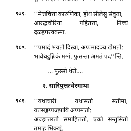
.
‘‘मेत्तचित्ता
कारुणिका, होथ सीलेसु संवुता;
९७९
आरद्धवीरिया पहितत्ता, निच्चं
दळ्हपरक्कमा.
.
‘‘पमादं
भयतो दिस्वा, अप्पमादञ्च खेमतो;
९८०
भावेथट्ठङ्गिकं मग्गं, फुसन्ता अमतं पद’’न्ति.
… फुस्सो थेरो….
२. सारिपुत्तत्थेरगाथा
.
‘‘यथाचारी यथासतो सतीमा,
९८१
यतसङ्कप्पज्झायि अप्पमत्तो;
अज्झत्तरतो समाहितत्तो, एको सन्तुसितो
तमाहु भिक्खुं.