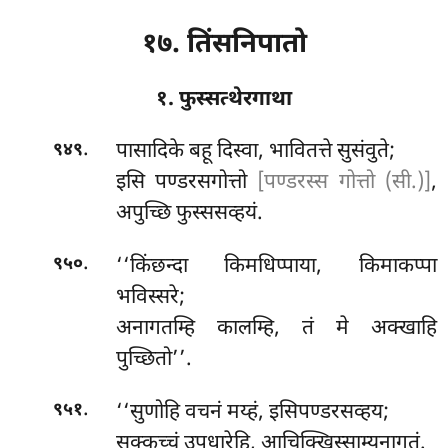
१७. तिंसनिपातो
१. फुस्सत्थेरगाथा
.
पासादिके
बहू दिस्वा, भावितत्ते सुसंवुते;
९४९
इसि पण्डरसगोत्तो
[पण्डरस्स गोत्तो (सी.)]
,
अपुच्छि फुस्ससव्हयं.
.
‘‘किंछन्दा
किमधिप्पाया, किमाकप्पा
९५०
भविस्सरे;
अनागतम्हि कालम्हि, तं मे अक्खाहि
पुच्छितो’’.
.
‘‘सुणोहि वचनं मय्हं, इसिपण्डरसव्हय;
९५१
सक्कच्चं उपधारेहि, आचिक्खिस्साम्यनागतं.