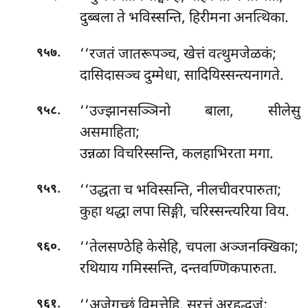
दुब्बला ते भविस्सन्ति, हिरीमना अनत्थिका.
.
‘‘रजतं जातरूपञ्च, खेत्तं वत्थुमजेळकं;
९५७
दासिदासञ्च दुम्मेधा, सादियिस्सन्त्यनागते.
.
‘‘उज्झानसञ्ञिनो बाला, सीलेसु
९५८
असमाहिता;
उन्नळा विचरिस्सन्ति, कलहाभिरता मगा.
.
‘‘उद्धता च भविस्सन्ति, नीलचीवरपारुता;
९५९
कुहा
थद्धा लपा सिङ्गी, चरिस्सन्त्यरिया विय.
.
‘‘तेलसण्ठेहि केसेहि, चपला अञ्जनक्खिका;
९६०
रथियाय गमिस्सन्ति, दन्तवण्णिकपारुता.
.
‘‘अजेगुच्छं
विमुत्तेहि, सुरत्तं अरहद्धजं;
९६१