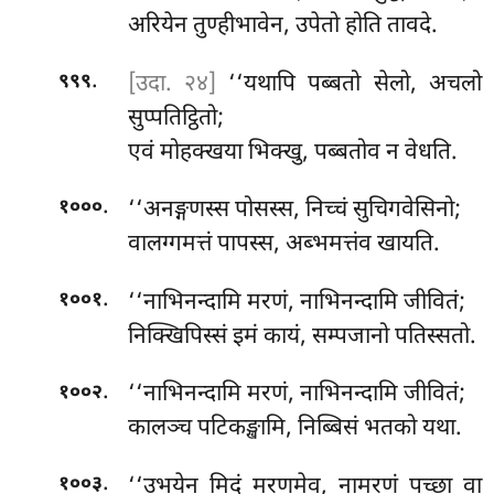
अरियेन तुण्हीभावेन, उपेतो होति तावदे.
.
[उदा. २४]
‘‘यथापि पब्बतो सेलो, अचलो
९९९
सुप्पतिट्ठितो;
एवं मोहक्खया भिक्खु, पब्बतोव न वेधति.
.
‘‘अनङ्गणस्स पोसस्स, निच्चं सुचिगवेसिनो;
१०००
वालग्गमत्तं पापस्स, अब्भमत्तंव खायति.
.
‘‘नाभिनन्दामि
मरणं, नाभिनन्दामि जीवितं;
१००१
निक्खिपिस्सं इमं कायं, सम्पजानो पतिस्सतो.
.
‘‘नाभिनन्दामि मरणं, नाभिनन्दामि जीवितं;
१००२
कालञ्च पटिकङ्खामि, निब्बिसं भतको यथा.
.
‘‘उभयेन मिदं मरणमेव, नामरणं पच्छा वा
१००३