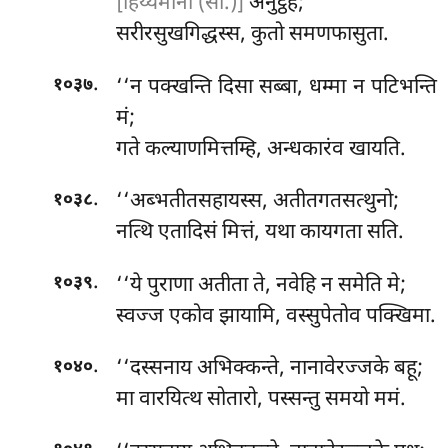
[हिय्यमानो (सी.)]
अनुट्ठहे;
सरीरसुखगिद्धस्स, कुतो समणफासुता.
.
‘‘न
पक्खन्ति दिसा सब्बा, धम्मा न पटिभन्ति
१०३७
मं;
गते कल्याणमित्तम्हि, अन्धकारंव खायति.
.
‘‘अब्भतीतसहायस्स, अतीतगतसत्थुनो;
१०३८
नत्थि एतादिसं मित्तं, यथा कायगता सति.
.
‘‘ये पुराणा अतीता ते, नवेहि न समेति मे;
१०३९
स्वज्ज एकोव झायामि, वस्सुपेतोव पक्खिमा.
.
‘‘दस्सनाय अभिक्कन्ते, नानावेरज्जके बहू;
१०४०
मा वारयित्थ सोतारो, पस्सन्तु समयो ममं.