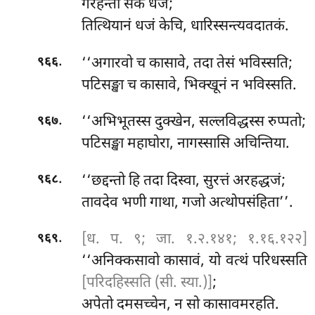
गरहन्ता सकं धजं;
तित्थियानं धजं केचि, धारिस्सन्त्यवदातकं.
.
‘‘अगारवो च कासावे, तदा तेसं भविस्सति;
९६६
पटिसङ्खा च कासावे, भिक्खूनं न भविस्सति.
.
‘‘अभिभूतस्स दुक्खेन, सल्लविद्धस्स रुप्पतो;
९६७
पटिसङ्खा महाघोरा, नागस्सासि अचिन्तिया.
.
‘‘छद्दन्तो हि तदा दिस्वा, सुरत्तं अरहद्धजं;
९६८
तावदेव भणी गाथा, गजो अत्थोपसंहिता’’.
.
[ध. प. ९; जा. १.२.१४१; १.१६.१२२]
९६९
‘‘अनिक्कसावो
कासावं, यो वत्थं परिधस्सति
[परिदहिस्सति (सी. स्या.)]
;
अपेतो दमसच्चेन, न सो कासावमरहति.