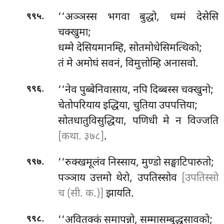
.
‘‘अञ्ञस्स भगवा बुद्धो, धम्मं देसेसि
९९५
चक्खुमा;
धम्मे
देसियमानम्हि, सोतमोधेसिमत्थिको;
तं मे अमोघं सवनं, विमुत्तोम्हि अनासवो.
.
‘‘नेव पुब्बेनिवासाय, नपि दिब्बस्स चक्खुनो;
९९६
चेतोपरियाय इद्धिया, चुतिया उपपत्तिया;
सोतधातुविसुद्धिया, पणिधी मे न विज्जति
[कथा. ३७८]
.
.
‘‘रुक्खमूलंव
निस्साय, मुण्डो सङ्घाटिपारुतो;
९९७
पञ्ञाय उत्तमो थेरो, उपतिस्सोव
[उपतिस्सो
च (सी. क.)]
झायति.
.
‘‘अवितक्कं समापन्नो, सम्मासम्बुद्धसावको;
९९८