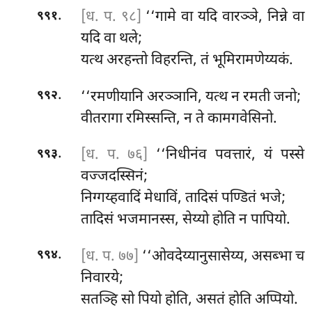
.
[ध. प. ९८]
‘‘गामे वा यदि वारञ्ञे, निन्ने वा
९९१
यदि वा थले;
यत्थ अरहन्तो विहरन्ति, तं भूमिरामणेय्यकं.
.
‘‘रमणीयानि अरञ्ञानि, यत्थ न रमती जनो;
९९२
वीतरागा रमिस्सन्ति, न ते कामगवेसिनो.
.
[ध. प. ७६]
‘‘निधीनंव पवत्तारं, यं पस्से
९९३
वज्जदस्सिनं;
निग्गय्हवादिं
मेधाविं, तादिसं पण्डितं भजे;
तादिसं भजमानस्स, सेय्यो होति न पापियो.
.
[ध. प. ७७]
‘‘ओवदेय्यानुसासेय्य, असब्भा च
९९४
निवारये;
सतञ्हि सो पियो होति, असतं होति अप्पियो.