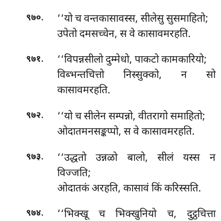
.
‘‘यो च वन्तकासावस्स, सीलेसु सुसमाहितो;
९७०
उपेतो दमसच्चेन, स वे कासावमरहति.
.
‘‘विपन्नसीलो दुम्मेधो, पाकटो कामकारियो;
९७१
विब्भन्तचित्तो निस्सुक्को, न सो
कासावमरहति.
.
‘‘यो च सीलेन सम्पन्नो, वीतरागो समाहितो;
९७२
ओदातमनसङ्कप्पो, स वे कासावमरहति.
.
‘‘उद्धतो उन्नळो बालो, सीलं यस्स न
९७३
विज्जति;
ओदातकं अरहति, कासावं किं करिस्सति.
.
‘‘भिक्खू
च भिक्खुनियो च, दुट्ठचित्ता
९७४