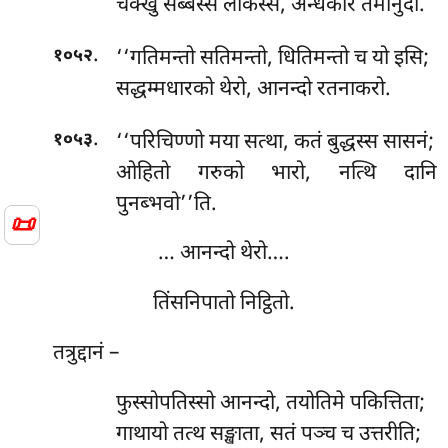
चक्खु सब्बस्स लोकस्स, अन्धकारे तमोनुदो.
.
‘‘गतिमन्तो सतिमन्तो, धितिमन्तो च यो इसि;
१०५२
सद्धम्मधारको थेरो, आनन्दो रतनाकरो.
.
‘‘परिचिण्णो मया सत्था, कतं बुद्धस्स सासनं;
१०५३
ओहितो गरुको भारो, नत्थि दानि
पुनब्भवो’’ति.
📜
… आनन्दो थेरो….
तिंसनिपातो निट्ठितो.
तत्रुद्दानं –
फुस्सोपतिस्सो आनन्दो, तयोतिमे पकित्तिता;
गाथायो तत्थ सङ्खाता, सतं पञ्च च उत्तरीति;