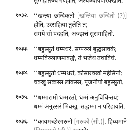
सुग्गहीतञ्च गण्हाति, अत्थञ्चोपपरिक्खति.
.
‘‘खन्त्या
छन्दिकतो
[खन्तिया छन्दितो (?)]
१०३२
होति, उस्सहित्वा तुलेति तं;
समये सो पदहति, अज्झत्तं सुसमाहितो.
.
‘‘बहुस्सुतं धम्मधरं, सप्पञ्ञं बुद्धसावकं;
१०३३
धम्मविञ्ञाणमाकङ्खं, तं भजेथ तथाविधं.
.
‘‘बहुस्सुतो धम्मधरो, कोसारक्खो महेसिनो;
१०३४
चक्खु सब्बस्स लोकस्स, पूजनीयो बहुस्सुतो.
.
‘‘धम्मारामो धम्मरतो, धम्मं अनुविचिन्तयं;
१०३५
धम्मं अनुस्सरं भिक्खु, सद्धम्मा न परिहायति.
.
‘‘कायमच्छेरगरुनो
[गरुको (सी.)]
, हिय्यमाने
१०३६