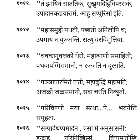
.
‘‘तं झायिनं साततिकं, सुखुमदिट्ठिविपस्सकं;
१०११
उपादानक्खयारामं, आहु सप्पुरिसो इति.
.
‘‘महासमुद्दो पथवी, पब्बतो अनिलोपि च;
१०१२
उपमाय न युज्जन्ति, सत्थु वरविमुत्तिया.
.
‘‘चक्कानुवत्तको
थेरो, महाञाणी समाहितो;
१०१३
पथवापग्गिसमानो, न रज्जति न दुस्सति.
.
‘‘पञ्ञापारमितं पत्तो, महाबुद्धि महामति;
१०१४
अजळो जळसमानो, सदा चरति निब्बुतो.
.
‘‘परिचिण्णो मया सत्था…पे… भवनेत्ति
१०१५
समूहता.
.
‘‘सम्पादेथप्पमादेन
, एसा मे अनुसासनी;
१०१६
हन्दाहं परिनिब्बिस्सं, विप्पमुत्तोम्हि