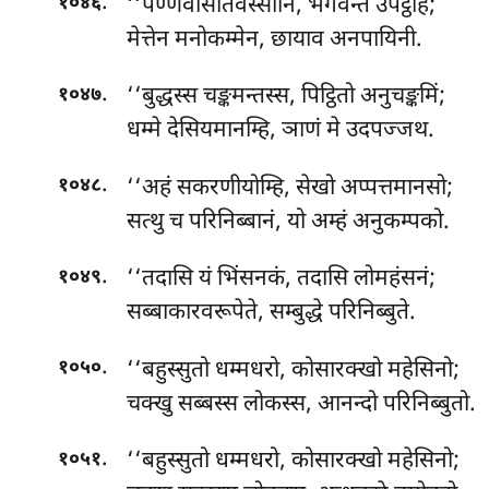
.
‘‘पण्णवीसतिवस्सानि, भगवन्तं उपट्ठहिं;
१०४६
मेत्तेन मनोकम्मेन, छायाव अनपायिनी.
.
‘‘बुद्धस्स
चङ्कमन्तस्स, पिट्ठितो अनुचङ्कमिं;
१०४७
धम्मे देसियमानम्हि, ञाणं मे उदपज्जथ.
.
‘‘अहं सकरणीयोम्हि, सेखो अप्पत्तमानसो;
१०४८
सत्थु च परिनिब्बानं, यो अम्हं अनुकम्पको.
.
‘‘तदासि
यं भिंसनकं, तदासि लोमहंसनं;
१०४९
सब्बाकारवरूपेते, सम्बुद्धे परिनिब्बुते.
.
‘‘बहुस्सुतो धम्मधरो, कोसारक्खो महेसिनो;
१०५०
चक्खु सब्बस्स लोकस्स, आनन्दो परिनिब्बुतो.
.
‘‘बहुस्सुतो धम्मधरो, कोसारक्खो महेसिनो;
१०५१