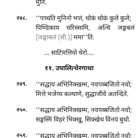
मुनि.
.
‘‘पच्चति मुनिनो भत्तं, थोकं थोकं कुले कुले;
२४८
पिण्डिकाय चरिस्सामि, अत्थि जङ्घबलं
[जङ्घाबलं (सी.)]
ममा’’ति.
… साटिमत्तियो थेरो….
११. उपालित्थेरगाथा
.
‘‘सद्धाय अभिनिक्खम्म, नवपब्बजितो नवो;
२४९
मित्ते भजेय्य कल्याणे, सुद्धाजीवे अतन्दिते.
.
‘‘सद्धाय अभिनिक्खम्म, नवपब्बजितो नवो;
२५०
सङ्घस्मिं विहरं भिक्खु, सिक्खेथ विनयं बुधो.
.
‘‘सद्धाय अभिनिक्खम्म, नवपब्बजितो नवो;
२५१