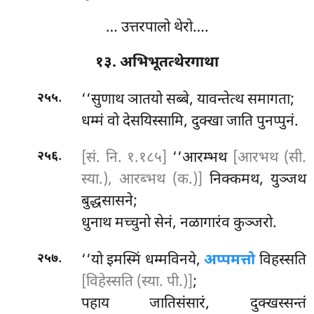
… उत्तरपालो थेरो….
१३. अभिभूतत्थेरगाथा
.
‘‘सुणाथ ञातयो सब्बे, यावन्तेत्थ समागता;
२५५
धम्मं वो देसयिस्सामि, दुक्खा जाति पुनप्पुनं.
.
[सं. नि. १.१८५]
‘‘आरम्भथ
[आरभथ (सी.
२५६
स्या.), आरब्भथ (क.)]
निक्कमथ, युञ्जथ
बुद्धसासने;
धुनाथ मच्चुनो सेनं, नळागारंव कुञ्जरो.
.
‘‘यो
इमस्मिं धम्मविनये,
अप्पमत्तो
विहस्सति
२५७
[विहेस्सति (स्या. पी.)]
;
पहाय जातिसंसारं, दुक्खस्सन्तं