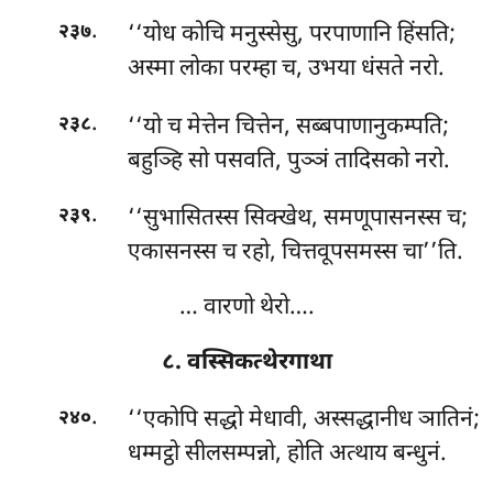
.
‘‘योध
कोचि मनुस्सेसु, परपाणानि हिंसति;
२३७
अस्मा लोका परम्हा च, उभया धंसते नरो.
.
‘‘यो च मेत्तेन चित्तेन, सब्बपाणानुकम्पति;
२३८
बहुञ्हि सो पसवति, पुञ्ञं तादिसको नरो.
.
‘‘सुभासितस्स सिक्खेथ, समणूपासनस्स च;
२३९
एकासनस्स च रहो, चित्तवूपसमस्स चा’’ति.
… वारणो थेरो….
८. वस्सिकत्थेरगाथा
.
‘‘एकोपि सद्धो मेधावी, अस्सद्धानीध ञातिनं;
२४०
धम्मट्ठो सीलसम्पन्नो, होति अत्थाय बन्धुनं.