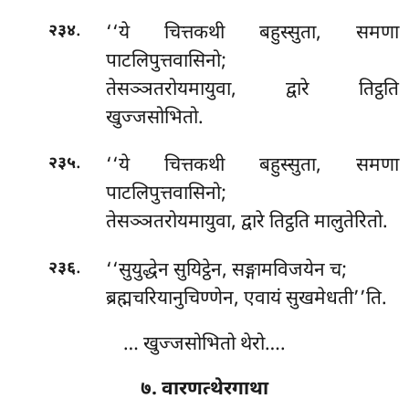
.
‘‘ये चित्तकथी बहुस्सुता, समणा
२३४
पाटलिपुत्तवासिनो;
तेसञ्ञतरोयमायुवा, द्वारे तिट्ठति
खुज्जसोभितो.
.
‘‘ये
चित्तकथी बहुस्सुता, समणा
२३५
पाटलिपुत्तवासिनो;
तेसञ्ञतरोयमायुवा, द्वारे तिट्ठति मालुतेरितो.
.
‘‘सुयुद्धेन सुयिट्ठेन, सङ्गामविजयेन च;
२३६
ब्रह्मचरियानुचिण्णेन, एवायं सुखमेधती’’ति.
… खुज्जसोभितो थेरो….
७. वारणत्थेरगाथा