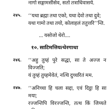
नागो सङ्गामसीसेव, सतो तत्राधिवासये.
.
‘‘यथा ब्रह्मा तथा एको, यथा देवो तथा दुवे;
२४५
यथा गामो तथा तयो, कोलाहलं ततुत्तरि’’न्ति.
… यसोजो थेरो….
१०. साटिमत्तियत्थेरगाथा
.
‘‘अहु
तुय्हं पुरे सद्धा, सा ते अज्ज न
२४६
विज्जति;
यं तुय्हं तुय्हमेवेतं, नत्थि दुच्चरितं मम.
.
‘‘अनिच्चा हि चला सद्दा, एवं दिट्ठा हि सा
२४७
मया;
रज्जन्तिपि विरज्जन्ति, तत्थ किं जिय्यते