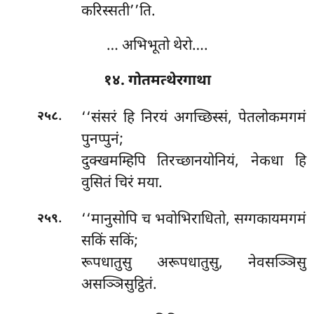
करिस्सती’’ति.
… अभिभूतो थेरो….
१४. गोतमत्थेरगाथा
.
‘‘संसरं
हि निरयं अगच्छिस्सं, पेतलोकमगमं
२५८
पुनप्पुनं;
दुक्खमम्हिपि तिरच्छानयोनियं, नेकधा हि
वुसितं चिरं मया.
.
‘‘मानुसोपि च भवोभिराधितो, सग्गकायमगमं
२५९
सकिं सकिं;
रूपधातुसु
अरूपधातुसु, नेवसञ्ञिसु
असञ्ञिसुट्ठितं.