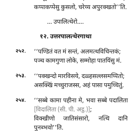
कप्पाकप्पेसु कुसलो, चरेय्य अपुरक्खतो’’ति.
… उपालित्थेरो….
१२. उत्तरपालत्थेरगाथा
.
‘‘पण्डितं
वत मं सन्तं, अलमत्थविचिन्तकं;
२५२
पञ्च कामगुणा लोके, सम्मोहा पातयिंसु मं.
.
‘‘पक्खन्दो मारविसये, दळ्हसल्लसमप्पितो;
२५३
असक्खिं मच्चुराजस्स, अहं पासा पमुच्चितुं.
.
‘‘सब्बे
कामा पहीना मे, भवा सब्बे पदालिता
२५४
[विदालिता (सी. पी. अट्ठ.)]
;
विक्खीणो जातिसंसारो, नत्थि दानि
पुनब्भवो’’ति.