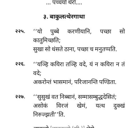
… पच्चयो थेरो….
३. बाकुलत्थेरगाथा
.
‘‘यो पुब्बे करणीयानि, पच्छा सो
२२५
कातुमिच्छति;
सुखा सो धंसते ठाना, पच्छा च मनुतप्पति.
.
‘‘यञ्हि कयिरा तञ्हि वदे, यं न कयिरा न तं
२२६
वदे;
अकरोन्तं
भासमानं, परिजानन्ति पण्डिता.
.
‘‘सुसुखं
वत निब्बानं, सम्मासम्बुद्धदेसितं;
२२७
असोकं विरजं खेमं, यत्थ दुक्खं
निरुज्झती’’ति.