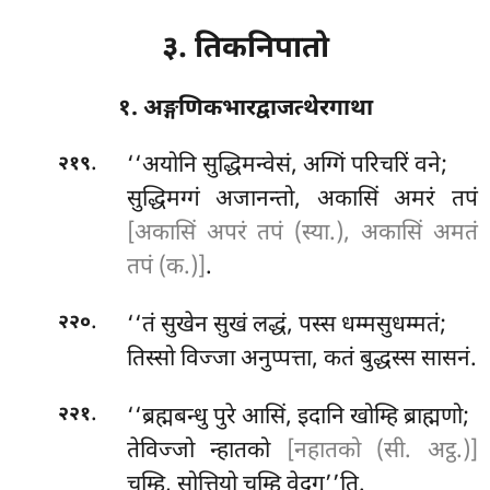
३. तिकनिपातो
१. अङ्गणिकभारद्वाजत्थेरगाथा
.
‘‘अयोनि
सुद्धिमन्वेसं, अग्गिं परिचरिं वने;
२१९
सुद्धिमग्गं अजानन्तो, अकासिं अमरं तपं
[अकासिं अपरं तपं (स्या.), अकासिं अमतं
तपं (क.)]
.
.
‘‘तं सुखेन सुखं लद्धं, पस्स धम्मसुधम्मतं;
२२०
तिस्सो विज्जा अनुप्पत्ता, कतं बुद्धस्स सासनं.
.
‘‘ब्रह्मबन्धु पुरे आसिं, इदानि खोम्हि ब्राह्मणो;
२२१
तेविज्जो न्हातको
[नहातको (सी. अट्ठ.)]
चम्हि, सोत्तियो चम्हि वेदगू’’ति.