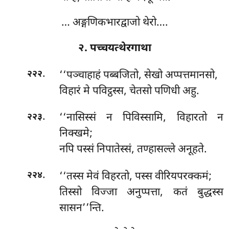
… अङ्गणिकभारद्वाजो थेरो….
२. पच्चयत्थेरगाथा
.
‘‘पञ्चाहाहं पब्बजितो, सेखो अप्पत्तमानसो,
२२२
विहारं मे पविट्ठस्स, चेतसो पणिधी अहु.
.
‘‘नासिस्सं न पिविस्सामि, विहारतो न
२२३
निक्खमे;
नपि पस्सं निपातेस्सं, तण्हासल्ले अनूहते.
.
‘‘तस्स मेवं विहरतो, पस्स वीरियपरक्कमं;
२२४
तिस्सो विज्जा अनुप्पत्ता, कतं बुद्धस्स
सासन’’न्ति.