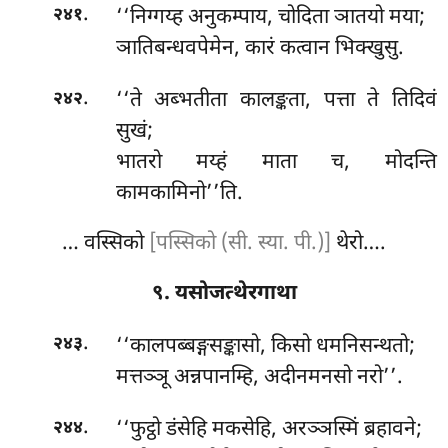
.
‘‘निग्गय्ह अनुकम्पाय, चोदिता ञातयो मया;
२४१
ञातिबन्धवपेमेन, कारं कत्वान भिक्खुसु.
.
‘‘ते अब्भतीता कालङ्कता, पत्ता ते तिदिवं
२४२
सुखं;
भातरो मय्हं माता च, मोदन्ति
कामकामिनो’’ति.
… वस्सिको
[पस्सिको (सी. स्या. पी.)]
थेरो….
९. यसोजत्थेरगाथा
.
‘‘कालपब्बङ्गसङ्कासो, किसो धमनिसन्थतो;
२४३
मत्तञ्ञू
अन्नपानम्हि, अदीनमनसो नरो’’.
.
‘‘फुट्ठो
डंसेहि मकसेहि, अरञ्ञस्मिं ब्रहावने;
२४४