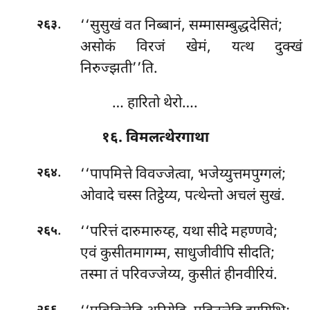
.
‘‘सुसुखं वत निब्बानं, सम्मासम्बुद्धदेसितं;
२६३
असोकं विरजं खेमं, यत्थ दुक्खं
निरुज्झती’’ति.
… हारितो थेरो….
१६. विमलत्थेरगाथा
.
‘‘पापमित्ते विवज्जेत्वा, भजेय्युत्तमपुग्गलं;
२६४
ओवादे चस्स तिट्ठेय्य, पत्थेन्तो अचलं सुखं.
.
‘‘परित्तं दारुमारुय्ह, यथा सीदे महण्णवे;
२६५
एवं कुसीतमागम्म, साधुजीवीपि सीदति;
तस्मा तं परिवज्जेय्य, कुसीतं हीनवीरियं.