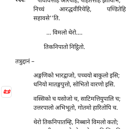
.
‘‘पविवित्तेहि
अरियेहि, पहितत्तेहि झायिभि;
२६६
निच्चं
आरद्धवीरियेहि, पण्डितेहि
सहावसे’’ति.
… विमलो थेरो….
तिकनिपातो निट्ठितो.
तत्रुद्दानं –
अङ्गणिको भारद्वाजो, पच्चयो बाकुलो इसि;
धनियो मातङ्गपुत्तो, सोभितो वारणो इसि.
📜
वस्सिको च यसोजो च, साटिमत्तियुपालि च;
उत्तरपालो अभिभूतो, गोतमो हारितोपि च.
थेरो तिकनिपातम्हि, निब्बाने विमलो कतो;