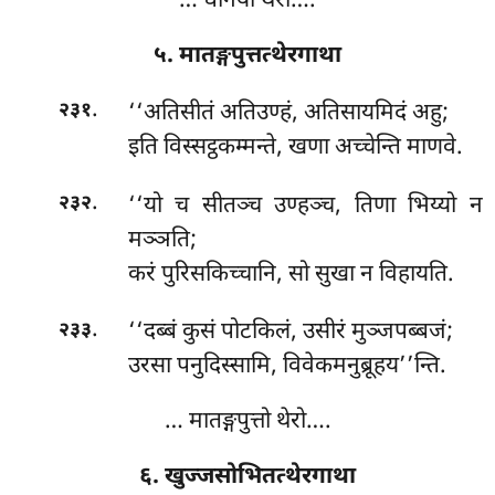
… धनियो थेरो….
५. मातङ्गपुत्तत्थेरगाथा
.
‘‘अतिसीतं अतिउण्हं, अतिसायमिदं अहु;
२३१
इति विस्सट्ठकम्मन्ते, खणा अच्चेन्ति माणवे.
.
‘‘यो च सीतञ्च उण्हञ्च, तिणा भिय्यो न
२३२
मञ्ञति;
करं पुरिसकिच्चानि, सो सुखा न विहायति.
.
‘‘दब्बं कुसं पोटकिलं, उसीरं मुञ्जपब्बजं;
२३३
उरसा पनुदिस्सामि, विवेकमनुब्रूहय’’न्ति.
… मातङ्गपुत्तो थेरो….
६. खुज्जसोभितत्थेरगाथा