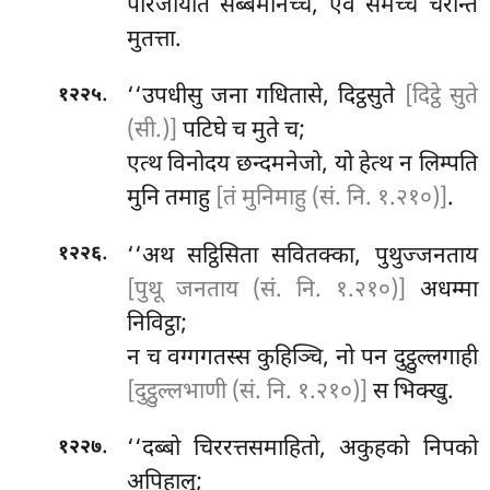
परिजीयति सब्बमनिच्चं, एवं समेच्च चरन्ति
मुतत्ता.
.
‘‘उपधीसु जना गधितासे, दिट्ठसुते
[दिट्ठे सुते
१२२५
(सी.)]
पटिघे च मुते च;
एत्थ विनोदय छन्दमनेजो, यो हेत्थ न लिम्पति
मुनि तमाहु
[तं मुनिमाहु (सं. नि. १.२१०)]
.
.
‘‘अथ
सट्ठिसिता सवितक्का, पुथुज्जनताय
१२२६
[पुथू जनताय (सं. नि. १.२१०)]
अधम्मा
निविट्ठा;
न च वग्गगतस्स कुहिञ्चि, नो पन दुट्ठुल्लगाही
[दुट्ठुल्लभाणी (सं. नि. १.२१०)]
स भिक्खु.
.
‘‘दब्बो
चिररत्तसमाहितो, अकुहको निपको
१२२७
अपिहालु;