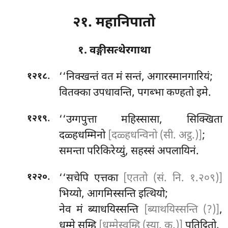
२१. महानिपातो
१. वङ्गीसत्थेरगाथा
.
‘‘निक्खन्तं
वत मं सन्तं, अगारस्मानगारियं;
१२१८
वितक्का उपधावन्ति, पगब्भा कण्हतो इमे.
.
‘‘उग्गपुत्ता महिस्सासा, सिक्खिता
१२१९
दळ्हधम्मिनो
[दळ्हधन्विनो (सी. अट्ठ.)]
;
समन्ता परिकिरेय्युं, सहस्सं अपलायिनं.
.
‘‘सचेपि एत्तका
[एततो (सं. नि. १.२०९)]
१२२०
भिय्यो, आगमिस्सन्ति इत्थियो;
नेव मं ब्याधयिस्सन्ति
[ब्याथयिस्सन्ति (?)]
,
धम्मे सम्हि
[धम्मेस्वम्हि (स्या. क.)]
पतिट्ठितो.