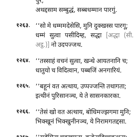
पुरं;
अथद्दसाम सम्बुद्धं, सब्बधम्मान पारगुं.
.
‘‘सो मे धम्ममदेसेसि, मुनि दुक्खस्स पारगू;
१२६३
धम्मं सुत्वा पसीदिम्ह, सद्धा
[अद्धा (सी.
अट्ठ.)]
नो उदपज्जथ.
.
‘‘तस्साहं वचनं सुत्वा, खन्धे आयतनानि च;
१२६४
धातुयो च विदित्वान, पब्बजिं अनगारियं.
.
‘‘बहूनं वत अत्थाय, उप्पज्जन्ति तथागता;
१२६५
इत्थीनं पुरिसानञ्च, ये ते सासनकारका.
.
‘‘तेसं खो वत अत्थाय, बोधिमज्झगमा मुनि;
१२६६
भिक्खूनं भिक्खुनीनञ्च, ये निरामगतद्दसा.