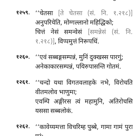
.
‘‘चेतसा
[ते चेतसा (सं. नि. १.२१८)]
१२५९
अनुपरियेति, मोग्गल्लानो महिद्धिको;
चित्तं
नेसं समन्वेसं
[समन्नेसं (सं. नि.
१.२१८)]
, विप्पमुत्तं निरूपधिं.
.
‘‘एवं सब्बङ्गसम्पन्नं, मुनिं दुक्खस्स पारगुं;
१२६०
अनेकाकारसम्पन्नं, पयिरुपासन्ति गोतमं.
.
‘‘चन्दो यथा विगतवलाहके नभे, विरोचति
१२६१
वीतमलोव भाणुमा;
एवम्पि अङ्गीरस त्वं महामुनि, अतिरोचसि
यससा सब्बलोकं.
.
‘‘कावेय्यमत्ता विचरिम्ह पुब्बे, गामा गामं पुरा
१२६२