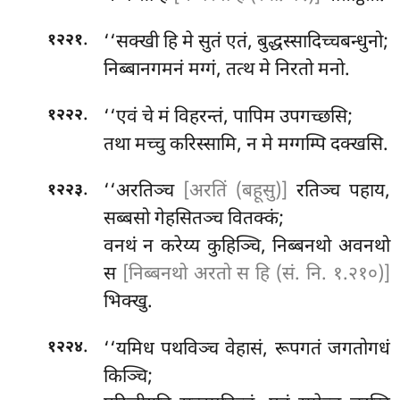
.
‘‘सक्खी
हि मे सुतं एतं, बुद्धस्सादिच्चबन्धुनो;
१२२१
निब्बानगमनं मग्गं, तत्थ मे निरतो मनो.
.
‘‘एवं चे मं विहरन्तं, पापिम उपगच्छसि;
१२२२
तथा मच्चु करिस्सामि, न मे मग्गम्पि दक्खसि.
.
‘‘अरतिञ्च
[अरतिं (बहूसु)]
रतिञ्च पहाय,
१२२३
सब्बसो गेहसितञ्च वितक्कं;
वनथं न करेय्य कुहिञ्चि, निब्बनथो अवनथो
स
[निब्बनथो अरतो स हि (सं. नि. १.२१०)]
भिक्खु.
.
‘‘यमिध पथविञ्च वेहासं, रूपगतं जगतोगधं
१२२४
किञ्चि;