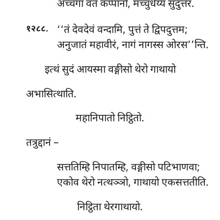
अच्चगा
वत कप्पानो, मच्चुधेय्यं सुदुत्तरं.
.
‘‘तं देवदेवं वन्दामि, पुत्तं ते द्विपदुत्तम;
१२८८
अनुजातं महावीरं, नागं नागस्स ओरस’’न्ति.
इत्थं सुदं आयस्मा वङ्गीसो थेरो गाथायो
अभासित्थाति.
महानिपातो निट्ठितो.
तत्रुद्दानं –
सत्ततिम्हि निपातम्हि, वङ्गीसो पटिभाणवा;
एकोव थेरो नत्थञ्ञो, गाथायो एकसत्ततीति.
निट्ठिता थेरगाथायो.