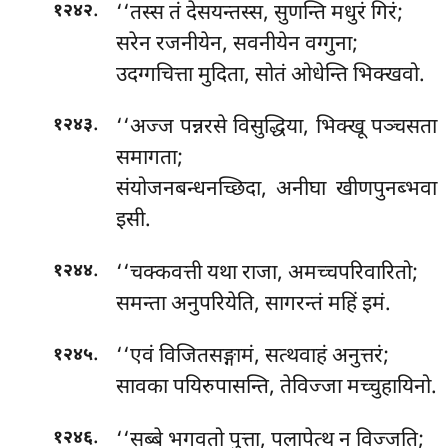
.
‘‘तस्स
तं देसयन्तस्स, सुणन्ति मधुरं गिरं;
१२४२
सरेन रजनीयेन, सवनीयेन वग्गुना;
उदग्गचित्ता मुदिता, सोतं ओधेन्ति भिक्खवो.
.
‘‘अज्ज पन्नरसे विसुद्धिया, भिक्खू पञ्चसता
१२४३
समागता;
संयोजनबन्धनच्छिदा, अनीघा खीणपुनब्भवा
इसी.
.
‘‘चक्कवत्ती
यथा राजा, अमच्चपरिवारितो;
१२४४
समन्ता अनुपरियेति, सागरन्तं महिं इमं.
.
‘‘एवं
विजितसङ्गामं, सत्थवाहं अनुत्तरं;
१२४५
सावका पयिरुपासन्ति, तेविज्जा मच्चुहायिनो.
.
‘‘सब्बे भगवतो पुत्ता, पलापेत्थ न विज्जति;
१२४६