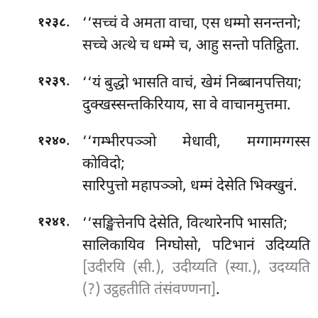
.
‘‘सच्चं वे अमता वाचा, एस धम्मो सनन्तनो;
१२३८
सच्चे अत्थे च धम्मे च, आहु सन्तो पतिट्ठिता.
.
‘‘यं बुद्धो भासति वाचं, खेमं निब्बानपत्तिया;
१२३९
दुक्खस्सन्तकिरियाय, सा वे वाचानमुत्तमा.
.
‘‘गम्भीरपञ्ञो मेधावी, मग्गामग्गस्स
१२४०
कोविदो;
सारिपुत्तो
महापञ्ञो, धम्मं देसेति भिक्खुनं.
.
‘‘सङ्खित्तेनपि देसेति, वित्थारेनपि भासति;
१२४१
सालिकायिव निग्घोसो, पटिभानं उदिय्यति
[उदीरयि (सी.), उदीय्यति (स्या.), उदय्यति
(?) उट्ठहतीति तंसंवण्णना]
.