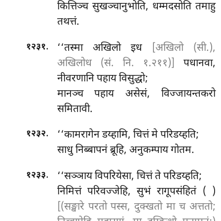
कित्तिञ्च
सुखञ्चानुभोति, धम्मदसोति तमाहु
तथत्तं.
.
‘‘तस्मा अखिलो इध
[अखिलो (सी.),
१२३१
अखिलोध (सं. नि. १.२११)]
पधानवा,
नीवरणानि पहाय विसुद्धो;
मानञ्च पहाय असेसं, विज्जायन्तकरो
समितावी.
.
‘‘कामरागेन डय्हामि, चित्तं मे परिडय्हति;
१२३२
साधु निब्बापनं ब्रूहि, अनुकम्पाय गोतम.
.
‘‘सञ्ञाय
विपरियेसा, चित्तं ते परिडय्हति;
१२३३
निमित्तं परिवज्जेहि, सुभं रागूपसंहितं ( )
[(सङ्खारे परतो पस्स, दुक्खतो मा च अत्ततो;