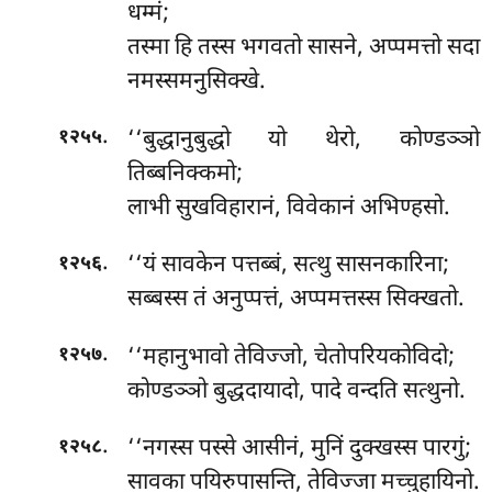
धम्मं;
तस्मा हि तस्स भगवतो सासने, अप्पमत्तो सदा
नमस्समनुसिक्खे.
.
‘‘बुद्धानुबुद्धो यो थेरो, कोण्डञ्ञो
१२५५
तिब्बनिक्कमो;
लाभी सुखविहारानं, विवेकानं अभिण्हसो.
.
‘‘यं
सावकेन पत्तब्बं, सत्थु सासनकारिना;
१२५६
सब्बस्स तं अनुप्पत्तं, अप्पमत्तस्स सिक्खतो.
.
‘‘महानुभावो तेविज्जो, चेतोपरियकोविदो;
१२५७
कोण्डञ्ञो बुद्धदायादो, पादे वन्दति सत्थुनो.
.
‘‘नगस्स
पस्से आसीनं, मुनिं दुक्खस्स पारगुं;
१२५८
सावका पयिरुपासन्ति, तेविज्जा मच्चुहायिनो.