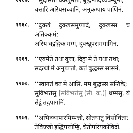
.
‘‘सुदेसिता चक्खुमता, बुद्धेनादिच्चबन्धुना;
१२६७
चत्तारि अरियसच्चानि, अनुकम्पाय पाणिनं.
.
‘‘दुक्खं
दुक्खसमुप्पादं, दुक्खस्स च
१२६८
अतिक्कमं;
अरियं
चट्ठङ्गिकं मग्गं, दुक्खूपसमगामिनं.
.
‘‘एवमेते तथा वुत्ता, दिट्ठा मे ते यथा तथा;
१२६९
सदत्थो मे अनुप्पत्तो, कतं बुद्धस्स सासनं.
.
‘‘स्वागतं वत मे आसि, मम बुद्धस्स सन्तिके;
१२७०
सुविभत्तेसु
[सविभत्तेसु (सी. क.)]
धम्मेसु, यं
सेट्ठं तदुपागमिं.
.
‘‘अभिञ्ञापारमिप्पत्तो, सोतधातु विसोधिता;
१२७१
तेविज्जो इद्धिपत्तोम्हि, चेतोपरियकोविदो.