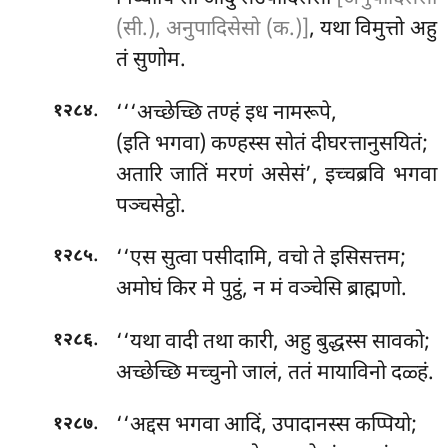
(सी.), अनुपादिसेसो (क.)]
, यथा विमुत्तो अहु
तं सुणोम.
.
‘‘‘अच्छेच्छि
तण्हं इध नामरूपे,
१२८४
(इति भगवा) कण्हस्स सोतं दीघरत्तानुसयितं;
अतारि जातिं मरणं असेसं’, इच्चब्रवि
भगवा
पञ्चसेट्ठो.
.
‘‘एस सुत्वा पसीदामि, वचो ते इसिसत्तम;
१२८५
अमोघं किर मे पुट्ठं, न मं वञ्चेसि ब्राह्मणो.
.
‘‘यथा वादी तथा कारी, अहु बुद्धस्स सावको;
१२८६
अच्छेच्छि मच्चुनो जालं, ततं मायाविनो दळ्हं.
.
‘‘अद्दस
भगवा आदिं, उपादानस्स कप्पियो;
१२८७