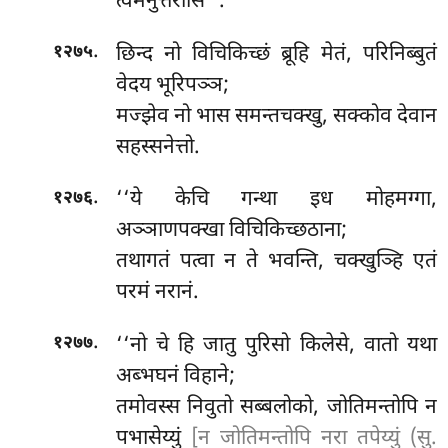
त्वमनुत्तरोसि’’.
.
छिन्द
नो विचिकिच्छं ब्रूहि मेतं, परिनिब्बुतं
१२७५
वेदय भूरिपञ्ञ;
मज्झेव नो भास समन्तचक्खु, सक्कोव देवान
सहस्सनेत्तो.
.
‘‘ये केचि गन्था इध मोहमग्गा,
१२७६
अञ्ञाणपक्खा विचिकिच्छठाना;
तथागतं पत्वा न ते भवन्ति, चक्खुञ्हि एतं
परमं नरानं.
.
‘‘नो
चे हि जातु पुरिसो किलेसे, वातो यथा
१२७७
अब्भघनं विहाने;
तमोवस्स निवुतो सब्बलोको, जोतिमन्तोपि न
पभासेय्युं
[न जोतिमन्तोपि नरा तपेय्युं (सु.