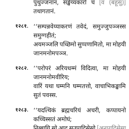
पुथुज्जनानं, सङ्खेय्यकारो च
[व (बहूसु)]
तथागतानं.
.
‘‘सम्पन्नवेय्याकरणं तवेदं, समुज्जुपञ्ञस्स
१२८१
समुग्गहीतं;
अयमञ्जलि पच्छिमो सुप्पणामितो, मा मोहयी
जानमनोमपञ्ञ.
.
‘‘परोपरं अरियधम्मं विदित्वा, मा मोहयी
१२८२
जानमनोमवीरिय;
वारिं यथा घम्मनि घम्मतत्तो, वाचाभिकङ्खामि
सुतं पवस्स.
.
‘‘यदत्थिकं ब्रह्मचरियं अचरी, कप्पायनो
१२८३
कच्चिस्सतं अमोघं;
निब्बायि सो आदु सउपादिसेसो
[अनुपादिसेसा