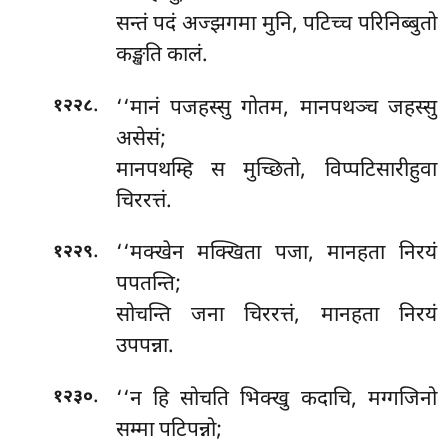
सन्तं पदं अज्झगमा मुनि, पटिच्च परिनिब्बुतो
कङ्खति कालं.
.
‘‘मानं पजहस्सु गोतम, मानपथञ्च जहस्सु
१२२८
असेसं;
मानपथम्हि स मुच्छितो, विप्पटिसारीहुवा
चिररत्तं.
.
‘‘मक्खेन मक्खिता पजा, मानहता निरयं
१२२९
पपतन्ति;
सोचन्ति जना चिररत्तं, मानहता निरयं
उपपन्ना.
.
‘‘न
हि सोचति भिक्खु कदाचि, मग्गजिनो
१२३०
सम्मा पटिपन्नो;