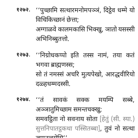
.
‘‘पुच्छामि
सत्थारमनोमपञ्ञं, दिट्ठेव धम्मे यो
१२७२
विचिकिच्छानं छेत्ता;
अग्गाळवे कालमकासि भिक्खु, ञातो यसस्सी
अभिनिब्बुतत्तो.
.
‘‘निग्रोधकप्पो
इति तस्स नामं, तया कतं
१२७३
भगवा ब्राह्मणस्स;
सो तं नमस्सं अचरि मुत्यपेखो, आरद्धवीरियो
दळ्हधम्मदस्सी.
.
‘‘तं सावकं सक्क मयम्पि सब्बे,
१२७४
अञ्ञातुमिच्छाम समन्तचक्खु;
समवट्ठिता नो सवनाय सोता
[हेतुं (सी. स्या.)
सुत्तनिपातट्ठकथा पस्सितब्बा]
, तुवं नो सत्था