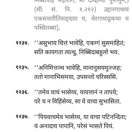
निब्बापेहि महारागं, मा दय्हित्थो पुनप्पुनं;)
(सी. सं. नि. १.२१२) उद्दानगाथायं
एकसत्ततीतिसङ्ख्या च, थेरगाथाट्ठकथा च
पस्सितब्बा]
.
.
‘‘असुभाय चित्तं भावेहि, एकग्गं सुसमाहितं;
१२३४
सति कायगता त्यत्थु, निब्बिदाबहुलो भव.
.
‘‘अनिमित्तञ्च भावेहि, मानानुसयमुज्जह;
१२३५
ततो मानाभिसमया, उपसन्तो चरिस्ससि.
.
‘‘तमेव वाचं भासेय्य, यायत्तानं न तापये;
१२३६
परे च न विहिंसेय्य, सा वे वाचा सुभासिता.
.
‘‘पियवाचमेव भासेय्य, या वाचा पटिनन्दिता;
१२३७
यं अनादाय पापानि, परेसं भासते पियं.