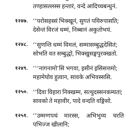
तण्हासल्लस्स हन्तारं, वन्दे आदिच्चबन्धुनं.
.
‘‘परोसहस्सं भिक्खूनं, सुगतं पयिरुपासति;
१२४७
देसेन्तं विरजं धम्मं, निब्बानं अकुतोभयं.
.
‘‘सुणन्ति धम्मं विमलं, सम्मासम्बुद्धदेसितं;
१२४८
सोभति वत सम्बुद्धो, भिक्खुसङ्घपुरक्खतो.
.
‘‘‘नागनामो’सि भगवा, इसीनं इसिसत्तमो;
१२४९
महामेघोव हुत्वान, सावके अभिवस्ससि.
.
‘‘दिवा
विहारा निक्खम्म, सत्थुदस्सनकम्यता;
१२५०
सावको ते महावीर, पादे वन्दति वङ्गिसो.
.
‘‘उम्मग्गपथं मारस्स, अभिभुय्य चरति
१२५१
पभिज्ज खीलानि;