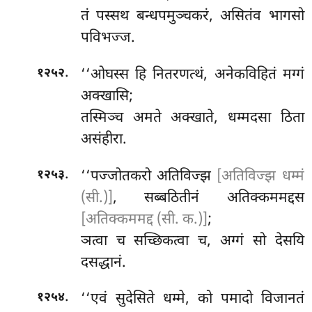
तं पस्सथ बन्धपमुञ्चकरं, असितंव भागसो
पविभज्ज.
.
‘‘ओघस्स हि नितरणत्थं, अनेकविहितं मग्गं
१२५२
अक्खासि;
तस्मिञ्च अमते अक्खाते, धम्मदसा ठिता
असंहीरा.
.
‘‘पज्जोतकरो अतिविज्झ
[अतिविज्झ धम्मं
१२५३
(सी.)]
, सब्बठितीनं अतिक्कममद्दस
[अतिक्कममद्द (सी. क.)]
;
ञत्वा च सच्छिकत्वा च, अग्गं सो देसयि
दसद्धानं.
.
‘‘एवं सुदेसिते धम्मे, को पमादो विजानतं
१२५४