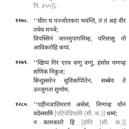
नि. ३५०)]
.
.
‘‘धीरा च पज्जोतकरा भवन्ति, तं तं अहं वीर
१२७८
तथेव मञ्ञे;
विपस्सिनं जानमुपागमिम्ह, परिसासु नो
आविकरोहि कप्पं.
.
‘‘खिप्पं गिरं एरय वग्गु वग्गुं, हंसोव पग्गय्ह
१२७९
सणिकं निकूज;
बिन्दुस्सरेन
सुविकप्पितेन, सब्बेव ते
उज्जुगता सुणोम.
.
‘‘पहीनजातिमरणं
असेसं, निग्गय्ह धोनं
१२८०
वदेस्सामि
[पटिवेदियामि (सी. क.)]
धम्मं;
न कामकारो हि
[होति (सी. क.)]