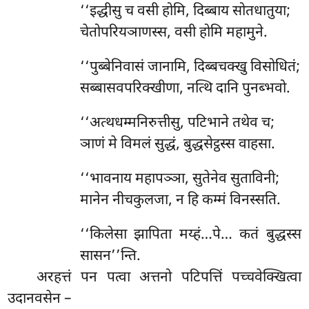
‘‘इद्धीसु
च वसी होमि, दिब्बाय सोतधातुया;
चेतोपरियञाणस्स, वसी होमि महामुने.
‘‘पुब्बेनिवासं जानामि, दिब्बचक्खु विसोधितं;
सब्बासवपरिक्खीणा, नत्थि दानि पुनब्भवो.
‘‘अत्थधम्मनिरुत्तीसु, पटिभाने तथेव च;
ञाणं मे विमलं सुद्धं, बुद्धसेट्ठस्स वाहसा.
‘‘भावनाय
महापञ्ञा, सुतेनेव सुताविनी;
मानेन नीचकुलजा, न हि कम्मं विनस्सति.
‘‘किलेसा झापिता मय्हं…पे… कतं बुद्धस्स
सासन’’न्ति.
अरहत्तं पन पत्वा अत्तनो पटिपत्तिं पच्चवेक्खित्वा
उदानवसेन –