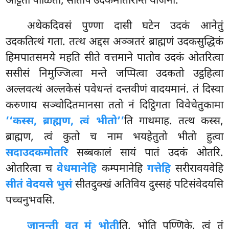
अट्टिता पीळिता, सीतेपि उदकमोतरिन्ति योजना.
अथेकदिवसं पुण्णा दासी घटेन उदकं आनेतुं
उदकतित्थं गता. तत्थ अद्दस अञ्ञतरं ब्राह्मणं उदकसुद्धिकं
हिमपातसमये महति सीते वत्तमाने पातोव उदकं ओतरित्वा
ससीसं निमुज्जित्वा मन्ते जप्पित्वा उदकतो उट्ठहित्वा
अल्लवत्थं अल्लकेसं पवेधन्तं दन्तवीणं वादयमानं. तं दिस्वा
करुणाय सञ्चोदितमानसा ततो नं दिट्ठिगता विवेचेतुकामा
‘‘कस्स, ब्राह्मण, त्वं भीतो’’
ति गाथमाह. तत्थ कस्स,
ब्राह्मण, त्वं कुतो च नाम भयहेतुतो भीतो हुत्वा
सदा
उदकमोतरि
सब्बकालं सायं पातं उदकं ओतरि.
ओतरित्वा च
वेधमानेहि
कम्पमानेहि
गत्तेहि
सरीरावयवेहि
सीतं वेदयसे भुसं
सीतदुक्खं अतिविय दुस्सहं पटिसंवेदयसि
पच्चनुभवसि.
जानन्ती वत मं भोती
ति, भोति पुण्णिके, त्वं तं