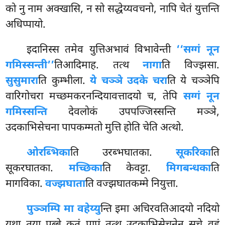
को नु नाम अक्खासि, न सो सद्धेय्यवचनो, नापि चेतं युत्तन्ति
अधिप्पायो.
इदानिस्स तमेव युत्तिअभावं विभावेन्ती
‘‘सग्गं नून
गमिस्सन्ती’’
तिआदिमाह. तत्थ
नागा
ति विज्झसा.
सुसुमारा
ति कुम्भीला.
ये चञ्ञे उदके चरा
ति ये चञ्ञेपि
वारिगोचरा मच्छमकरनन्दियावत्तादयो च, तेपि
सग्गं नून
गमिस्सन्ति
देवलोकं उपपज्जिस्सन्ति मञ्ञे,
उदकाभिसेचना पापकम्मतो मुत्ति होति चेति अत्थो.
ओरब्भिका
ति उरब्भघातका.
सूकरिका
ति
सूकरघातका.
मच्छिका
ति केवट्टा.
मिगबन्धका
ति
मागविका.
वज्झघाता
ति वज्झघातकम्मे नियुत्ता.
पुञ्ञम्पि मा वहेय्यु
न्ति इमा अचिरवतिआदयो नदियो
यथा तया पुब्बे कतं पापं तत्थ उदकाभिसेचनेन सचे वहुं