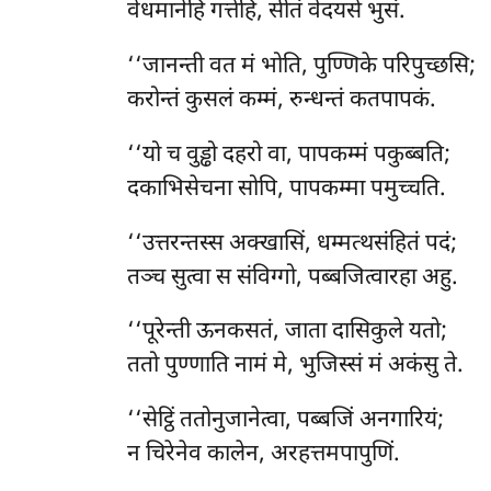
वेधमानेहि गत्तेहि, सीतं वेदयसे भुसं.
‘‘जानन्ती वत मं भोति, पुण्णिके परिपुच्छसि;
करोन्तं
कुसलं कम्मं, रुन्धन्तं कतपापकं.
‘‘यो च वुड्ढो दहरो वा, पापकम्मं पकुब्बति;
दकाभिसेचना सोपि, पापकम्मा पमुच्चति.
‘‘उत्तरन्तस्स अक्खासिं, धम्मत्थसंहितं पदं;
तञ्च सुत्वा स संविग्गो, पब्बजित्वारहा अहु.
‘‘पूरेन्ती ऊनकसतं, जाता दासिकुले यतो;
ततो पुण्णाति नामं मे, भुजिस्सं मं अकंसु ते.
‘‘सेट्ठिं ततोनुजानेत्वा, पब्बजिं अनगारियं;
न चिरेनेव कालेन, अरहत्तमपापुणिं.