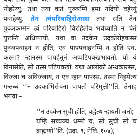
नीहरेय्युं, तथा तया कतं पुञ्ञम्पि इमा नदियो वहेय्युं
पवाहेय्युं.
तेन त्वं
परिबाहिरो
अस्स
तथा सति तेन
पुञ्ञकम्मेन त्वं परिबाहिरो विरहितोव भवेय्याति न चेतं
युत्तन्ति अधिप्पायो. यथा वा उदकेन उदकोरोहकस्स
पुञ्ञपवाहनं न होति, एवं पापपवाहनम्पि न होति एव.
कस्मा? न्हानस्स पापहेतूनं अप्पटिपक्खभावतो. यो यं
विनासेति, सो तस्स पटिपक्खो. यथा आलोको अन्धकारस्स,
विज्जा च अविज्जाय, न एवं न्हानं पापस्स. तस्मा निट्ठमेत्थ
गन्तब्बं ‘‘न उदकाभिसेचना पापतो परिमुत्ती’’ति. तेनाह
भगवा –
‘‘न उदकेन सुची होति, बह्वेत्थ न्हायती जनो;
यम्हि सच्चञ्च धम्मो च, सो सुची सो च
ब्राह्मणो’’ति. (उदा. ९; नेत्ति. १०४);