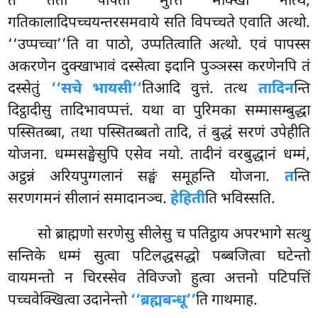
ते ततो पापतो मुत्ति मोक्खा नत्थि,
गतिकालादिपच्चयन्तरसमवाये सति विपच्चते एवाति अत्थो.
‘‘उप्पच्चा’’ति वा पाठो, उप्पतित्वाति अत्थो. एवं पापस्स
अकरणेन दुक्खाभावं दस्सेत्वा इदानि पुञ्ञस्स करणेनपि तं
दस्सेतुं
‘‘सचे भायसी’’
तिआदि वुत्तं. तत्थ
तादिन
न्ति
दिट्ठादीसु तादिभावप्पत्तं. यथा वा पुरिमका सम्मासम्बुद्धा
पस्सितब्बा, तथा पस्सितब्बतो तादि, तं
बुद्धं सरणं उपेहीति
योजना. धम्मसङ्घेसुपि एसेव नयो. तादीनं वरबुद्धानं धम्मं,
अट्ठन्नं अरियपुग्गलानं सङ्घं समूहन्ति योजना.
त
न्ति
सरणगमनं सीलानं समादानञ्च.
हेहिती
ति भविस्सति.
सो
ब्राह्मणो सरणेसु सीलेसु च पतिट्ठाय अपरभागे सत्थु
सन्तिके धम्मं सुत्वा पटिलद्धसद्धो पब्बजित्वा घटेन्तो
वायमन्तो न चिरस्सेव तेविज्जो हुत्वा अत्तनो पटिपत्तिं
पच्चवेक्खित्वा उदानेन्तो
‘‘ब्रह्मबन्धू’’
ति गाथमाह.