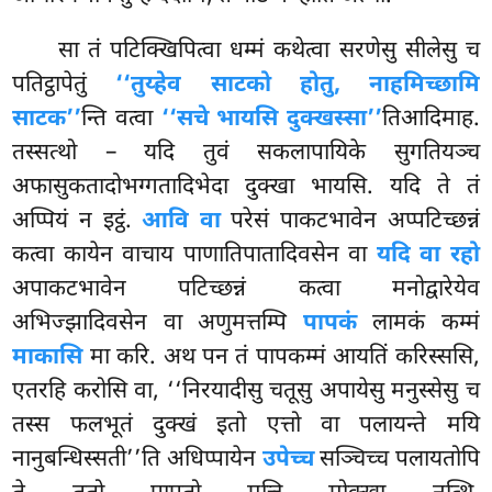
सा तं पटिक्खिपित्वा धम्मं कथेत्वा सरणेसु सीलेसु च
पतिट्ठापेतुं
‘‘तुय्हेव साटको होतु, नाहमिच्छामि
साटक’’
न्ति वत्वा
‘‘सचे भायसि दुक्खस्सा’’
तिआदिमाह.
तस्सत्थो – यदि तुवं सकलापायिके सुगतियञ्च
अफासुकतादोभग्गतादिभेदा दुक्खा भायसि. यदि ते तं
अप्पियं न इट्ठं.
आवि वा
परेसं पाकटभावेन अप्पटिच्छन्नं
कत्वा कायेन वाचाय पाणातिपातादिवसेन वा
यदि वा रहो
अपाकटभावेन पटिच्छन्नं कत्वा मनोद्वारेयेव
अभिज्झादिवसेन वा अणुमत्तम्पि
पापकं
लामकं कम्मं
माकासि
मा करि. अथ पन तं पापकम्मं आयतिं करिस्ससि,
एतरहि करोसि वा, ‘‘निरयादीसु चतूसु अपायेसु मनुस्सेसु च
तस्स फलभूतं दुक्खं इतो एत्तो वा पलायन्ते मयि
नानुबन्धिस्सती’’ति अधिप्पायेन
उपेच्च
सञ्चिच्च पलायतोपि