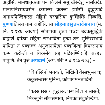
अहोसि. मानधातुकत्ता पन किलेसे समुच्छिन्दितुं नासक्खि.
मानोपनिस्सयवसेन कम्मस्स कतत्ता इमस्मिं बुद्धुप्पादे
अनाथपिण्डिकस्स सेट्ठिनो घरदासिया कुच्छिम्हि निब्बत्ति,
पुण्णा
तिस्सा नामं अहोसि. सा
सीहनादसुत्तन्तदेसनाय
(म.
नि. १.१४६ आदयो) सोतापन्ना हुत्वा पच्छा उदकसुद्धिकं
ब्राह्मणं दमेत्वा सेट्ठिना सम्भाविता हुत्वा तेन भुजिस्सभावं
पापिता तं पब्बज्जं अनुजानापेत्वा पब्बजित्वा विपस्सनाय
कम्मं करोन्ती न चिरस्सेव सह पटिसम्भिदाहि अरहत्तं
पापुणि. तेन वुत्तं
अपदाने
(अप. थेरी २.४.१८४-२०३) –
‘‘विपस्सिनो भगवतो, सिखिनो वेस्सभुस्स च;
ककुसन्धस्स मुनिनो, कोणागमनतादिनो.
‘‘कस्सपस्स च बुद्धस्स, पब्बजित्वान सासने;
भिक्खुनी सीलसम्पन्ना, निपका संवुतिन्द्रिया.