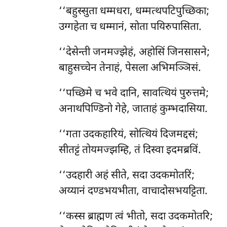
‘‘बहुस्सुता धम्मधरा, धम्मत्थपटिपुच्छिका;
उग्गहेता च धम्मानं, सोता पयिरुपासिता.
‘‘देसेन्ती
जनमज्झेहं, अहोसिं जिनसासने;
बाहुसच्चेन तेनाहं, पेसला अभिमञ्ञिसं.
‘‘पच्छिमे
च भवे दानि, सावत्थियं पुरुत्तमे;
अनाथपिण्डिनो गेहे, जाताहं कुम्भदासिया.
‘‘गता उदकहारियं, सोत्थियं दिजमद्दसं;
सीतट्टं तोयमज्झम्हि, तं दिस्वा इदमब्रविं.
‘‘उदहारी अहं सीते, सदा उदकमोतरिं;
अय्यानं दण्डभयभीता, वाचादोसभयट्टिता.
‘‘कस्स ब्राह्मण त्वं भीतो, सदा उदकमोतरि;