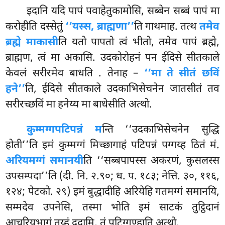
इदानि
यदि पापं पवाहेतुकामोसि, सब्बेन सब्बं पापं मा
करोहीति दस्सेतुं
‘‘यस्स, ब्राह्मणा’’
ति गाथमाह. तत्थ
तमेव
ब्रह्मे माकासी
ति यतो पापतो त्वं भीतो, तमेव पापं ब्रह्मे,
ब्राह्मण, त्वं मा अकासि. उदकोरोहनं पन ईदिसे सीतकाले
केवलं सरीरमेव बाधति
. तेनाह –
‘‘मा ते सीतं छविं
हने’’
ति, ईदिसे सीतकाले उदकाभिसेचनेन जातसीतं तव
सरीरच्छविं मा हनेय्य मा बाधेसीति अत्थो.
कुम्मग्गपटिपन्नं म
न्ति ‘‘उदकाभिसेचनेन सुद्धि
होती’’ति इमं कुम्मग्गं मिच्छागाहं पटिपन्नं पग्गय्ह ठितं मं.
अरियमग्गं समानयी
ति ‘‘सब्बपापस्स अकरणं, कुसलस्स
उपसम्पदा’’ति (दी. नि. २.९०; ध. प. १८३; नेत्ति. ३०, ११६,
१२४; पेटको. २९) इमं बुद्धादीहि अरियेहि गतमग्गं समानयि,
सम्मदेव उपनेसि, तस्मा भोति इमं साटकं तुट्ठिदानं
आचरियभागं तुय्हं ददामि, तं पटिग्गण्हाति अत्थो.