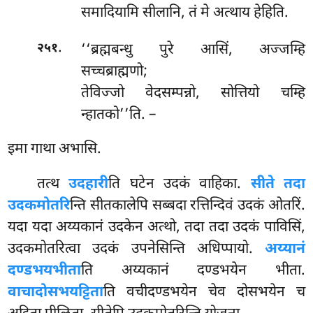
समादियामि सीलानि, तं मे अत्थाय हेहिति.
.
‘‘ब्रह्मबन्धु पुरे आसिं, अज्जम्हि
२५१
सच्चब्राह्मणो;
तेविज्जो वेदसम्पन्नो, सोत्तियो चम्हि
न्हातको’’ति. –
इमा
गाथा अभासि.
तत्थ
उदहारी
ति घटेन उदकं वाहिका.
सीते तदा
उदकमोतरि
न्ति सीतकालेपि सब्बदा रत्तिन्दिवं उदकं ओतरिं.
यदा यदा अय्यकानं उदकेन अत्थो, तदा तदा उदकं पाविसिं,
उदकमोतरित्वा उदकं उपनेसिन्ति अधिप्पायो.
अय्यानं
दण्डभयभीता
ति अय्यकानं दण्डभयेन भीता.
वाचादोसभयट्टिता
ति वचीदण्डभयेन चेव दोसभयेन च