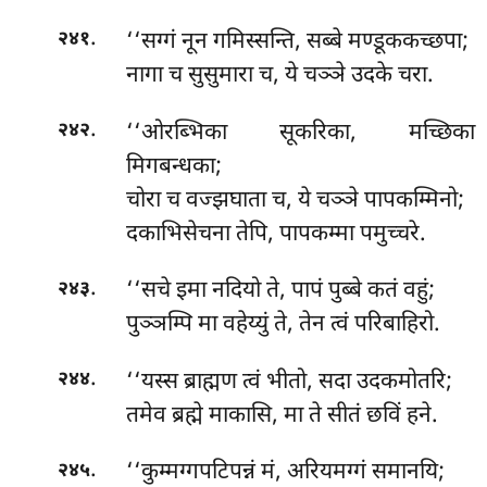
.
‘‘सग्गं नून गमिस्सन्ति, सब्बे मण्डूककच्छपा;
२४१
नागा च सुसुमारा च, ये चञ्ञे उदके चरा.
.
‘‘ओरब्भिका सूकरिका, मच्छिका
२४२
मिगबन्धका;
चोरा च वज्झघाता च, ये चञ्ञे पापकम्मिनो;
दकाभिसेचना तेपि, पापकम्मा पमुच्चरे.
.
‘‘सचे इमा नदियो ते, पापं पुब्बे कतं वहुं;
२४३
पुञ्ञम्पि मा वहेय्युं ते, तेन त्वं परिबाहिरो.
.
‘‘यस्स ब्राह्मण त्वं भीतो, सदा उदकमोतरि;
२४४
तमेव ब्रह्मे माकासि, मा ते सीतं छविं हने.
.
‘‘कुम्मग्गपटिपन्नं मं, अरियमग्गं समानयि;
२४५