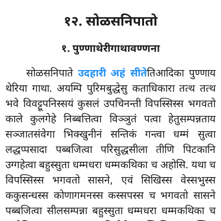
१२. सोळसनिपातो
१. पुण्णाथेरीगाथावण्णना
सोळसनिपाते
उदहारी अहं सीते
तिआदिका पुण्णाय
थेरिया गाथा. अयम्पि पुरिमबुद्धेसु कताधिकारा तत्थ तत्थ
भवे विवट्टूपनिस्सयं कुसलं उपचिनन्ती विपस्सिस्स भगवतो
काले कुलगेहे निब्बत्तित्वा विञ्ञुतं पत्वा हेतुसम्पन्नताय
सञ्जातसंवेगा भिक्खुनीनं सन्तिकं गन्त्वा धम्मं सुत्वा
लद्धप्पसादा पब्बजित्वा परिसुद्धसीला तीणि पिटकानि
उग्गहेत्वा बहुस्सुता धम्मधरा धम्मकथिका च अहोसि. यथा च
विपस्सिस्स भगवतो सासने, एवं सिखिस्स वेस्सभुस्स
ककुसन्धस्स कोणागमनस्स कस्सपस्स
च भगवतो सासने
पब्बजित्वा सीलसम्पन्ना बहुस्सुता धम्मधरा धम्मकथिका च