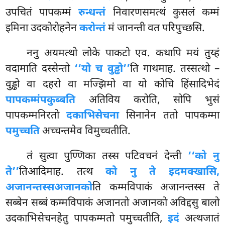
उपचितं पापकम्मं
रुन्धन्तं
निवारणसमत्थं कुसलं कम्मं
इमिना उदकोरोहनेन
करोन्तं
मं जानन्ती वत परिपुच्छसि.
ननु अयमत्थो लोके पाकटो एव. कथापि मयं तुय्हं
वदामाति दस्सेन्तो
‘‘यो च वुड्ढो’’
ति गाथमाह. तस्सत्थो –
वुड्ढो वा दहरो वा मज्झिमो वा यो कोचि हिंसादिभेदं
पापकम्मं
पकुब्बति
अतिविय करोति, सोपि भुसं
पापकम्मनिरतो
दकाभिसेचना
सिनानेन ततो पापकम्मा
पमुच्चति
अच्चन्तमेव विमुच्चतीति.
तं सुत्वा पुण्णिका तस्स पटिवचनं देन्ती
‘‘को नु
ते’’
तिआदिमाह. तत्थ
को नु ते इदमक्खासि,
अजानन्तस्स
अजानको
ति कम्मविपाकं अजानन्तस्स ते
सब्बेन सब्बं कम्मविपाकं अजानतो अजानको अविद्दसु बालो
उदकाभिसेचनहेतु पापकम्मतो पमुच्चतीति,
इदं
अत्थजातं