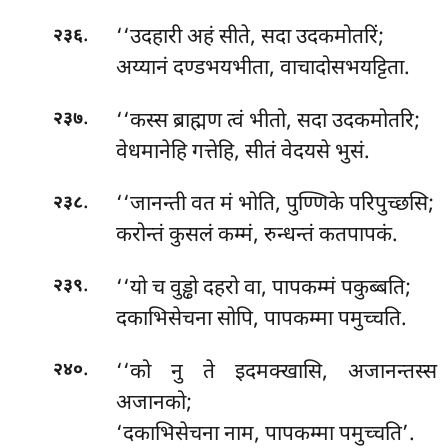
.
‘‘उदहारी अहं सीते, सदा उदकमोतरिं;
२३६
अय्यानं दण्डभयभीता, वाचादोसभयट्टिता.
.
‘‘कस्स ब्राह्मण त्वं भीतो, सदा उदकमोतरि;
२३७
वेधमानेहि गत्तेहि, सीतं वेदयसे भुसं.
.
‘‘जानन्ती वत मं भोति, पुण्णिके परिपुच्छसि;
२३८
करोन्तं कुसलं कम्मं, रुन्धन्तं कतपापकं.
.
‘‘यो
च वुड्ढो दहरो वा, पापकम्मं पकुब्बति;
२३९
दकाभिसेचना सोपि, पापकम्मा पमुच्चति.
.
‘‘को
नु ते इदमक्खासि, अजानन्तस्स
२४०
अजानको;
‘दकाभिसेचना नाम, पापकम्मा पमुच्चति’.