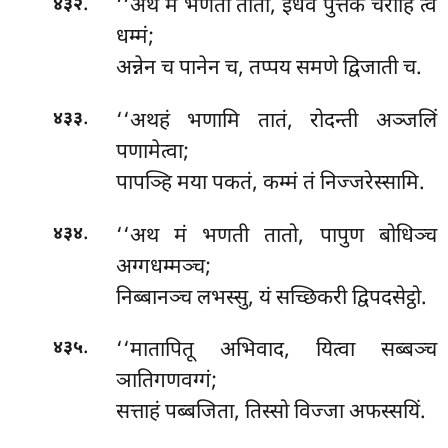
.
‘‘अथ मं भणती तातो, इधेव पुत्तक चराहि त्वं
४३२
धम्मं;
अन्नेन च पानेन च, तप्पय समणे द्विजाती च.
.
‘‘अथहं भणामि तातं, रोदन्ती अञ्जलिं
४३३
पणामेत्वा;
पापञ्हि मया पकतं, कम्मं तं निज्जरेस्सामि.
.
‘‘अथ मं भणती तातो, पापुण बोधिञ्च
४३४
अग्गधम्मञ्च;
निब्बानञ्च लभस्सु, यं सच्छिकरी द्विपदसेट्ठो.
.
‘‘मातापितू अभिवाद, यित्वा सब्बञ्च
४३५
ञातिगणवग्गं;
सत्ताहं पब्बजिता, तिस्सो विज्जा अफस्सयिं.