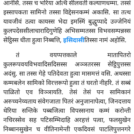
आनेसि. तस्स च भरिया अत्थि सीलवती कल्याणधम्मा. तस्सं
इस्सापकता सामिनो तस्सा विद्देसनकम्मं अकासि. सा तत्थ
यावजीवं ठत्वा कायस्स भेदा इमस्मिं बुद्धुप्पादे उज्जेनियं
कुलपदेससीलाचारादिगुणेहि अभिसम्मतस्स विभवसम्पन्नस्स
सेट्ठिस्स धीता हुत्वा निब्बत्ति,
इसिदासी
तिस्सा नामं अहोसि.
तं वयप्पत्तकाले मातापितरो
कुलरूपवयविभवादिसदिसस्स अञ्ञतरस्स सेट्ठिपुत्तस्स
अदंसु. सा तस्स गेहे पतिदेवता हुत्वा मासमत्तं वसि. अथस्सा
कम्मबलेन सामिको विरत्तरूपो हुत्वा तं घरतो नीहरि. तं सब्बं
पाळितो एव विञ्ञायति. तेसं तेसं पन सामिकानं
अरुच्चनेय्यताय संवेगजाता पितरं अनुजानापेत्वा, जिनदत्ताय
थेरिया सन्तिके पब्बजित्वा विपस्सनाय कम्मं करोन्ती
नचिरस्सेव सह पटिसम्भिदाहि अरहत्तं पत्वा, फलसुखेन
निब्बानसुखेन च वीतिनामेन्ती एकदिवसं पाटलिपुत्तनगरे