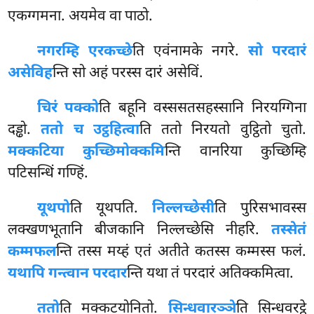
एकग्गमना. अयमेव वा पाठो.
नगरम्हि एरकच्छे
ति एवंनामके नगरे.
सो परदारं
असेविह
न्ति सो अहं परस्स दारं असेविं.
चिरं पक्को
ति बहूनि वस्ससतसहस्सानि निरयग्गिना
दड्ढो.
ततो च उट्ठहित्वा
ति ततो निरयतो वुट्ठितो चुतो.
मक्कटिया कुच्छिमोक्कमि
न्ति वानरिया कुच्छिम्हि
पटिसन्धिं गण्हिं.
यूथपो
ति यूथपति.
निल्लच्छेसी
ति पुरिसभावस्स
लक्खणभूतानि बीजकानि निल्लच्छेसि नीहरि.
तस्सेतं
कम्मफल
न्ति तस्स मय्हं एतं अतीते कतस्स कम्मस्स फलं.
यथापि गन्त्वान परदार
न्ति यथा तं परदारं अतिक्कमित्वा.
ततो
ति
मक्कटयोनितो.
सिन्धवारञ्ञे
ति सिन्धवरट्ठे