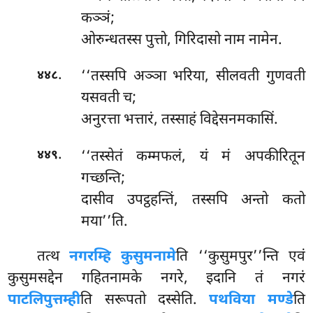
कञ्ञं;
ओरुन्धतस्स पुत्तो, गिरिदासो नाम नामेन.
.
‘‘तस्सपि अञ्ञा भरिया, सीलवती गुणवती
४४८
यसवती च;
अनुरत्ता भत्तारं, तस्साहं विद्देसनमकासिं.
.
‘‘तस्सेतं कम्मफलं, यं मं अपकीरितून
४४९
गच्छन्ति;
दासीव उपट्ठहन्तिं, तस्सपि अन्तो कतो
मया’’ति.
तत्थ
नगरम्हि कुसुमनामे
ति ‘‘कुसुमपुर’’न्ति एवं
कुसुमसद्देन गहितनामके नगरे, इदानि तं नगरं
पाटलिपुत्तम्ही
ति सरूपतो दस्सेति.
पथविया मण्डे
ति