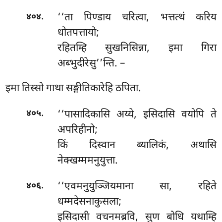
.
‘‘ता पिण्डाय चरित्वा, भत्तत्थं करिय
४०४
धोतपत्तायो;
रहितम्हि सुखनिसिन्ना, इमा गिरा
अब्भुदीरेसु’’न्ति. –
इमा तिस्सो गाथा सङ्गीतिकारेहि ठपिता.
.
‘‘पासादिकासि अय्ये, इसिदासि वयोपि ते
४०५
अपरिहीनो;
किं दिस्वान ब्यालिकं, अथासि
नेक्खम्ममनुयुत्ता.
.
‘‘एवमनुयुञ्जियमाना सा, रहिते
४०६
धम्मदेसनाकुसला;
इसिदासी वचनमब्रवि, सुण बोधि यथाम्हि