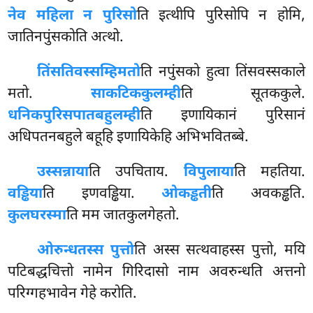
नेव महिला न पुरिसो
ति इत्थीपि पुरिसोपि न होमि,
जातिनपुंसकोति अत्थो.
तिंसतिवस्सम्हि
मतो
ति नपुंसको हुत्वा तिंसवस्सकाले
मतो.
साकटिककुलम्ही
ति सूतककुले.
धनिकपुरिसपातबहुलम्ही
ति इणायिकानं पुरिसानं
अधिपतनबहुले बहूहि इणायिकेहि अभिभवितब्बे.
उस्सन्नाया
ति उपचिताय.
विपुलाया
ति महतिया.
वड्ढिया
ति इणवड्ढिया.
ओकड्ढती
ति अवकड्ढति.
कुलघरस्मा
ति मम जातकुलगेहतो.
ओरुन्धतस्स पुत्तो
ति अस्स सत्थवाहस्स पुत्तो, मयि
पटिबद्धचित्तो नामेन गिरिदासो नाम अवरुन्धति अत्तनो
परिग्गहभावेन गेहे करोति.