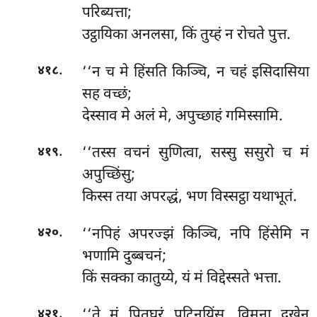
परिब्यत्ता;
उट्ठायिका अनलसा, किं तुय्हं न रोचते पुत्त.
.
‘‘न च मे हिंसति किञ्चि, न चहं इसिदासिया
४१८
सह वच्छं;
देस्साव मे अलं मे, अपुच्छाहं गमिस्सामि.
.
‘‘तस्स वचनं सुणित्वा, सस्सु ससुरो च मं
४१९
अपुच्छिंसु;
किस्स
तया अपरद्धं, भण विस्सट्ठा यथाभूतं.
.
‘‘नपिहं अपरज्झं किञ्चि, नपि हिंसेमि न
४२०
भणामि दुब्बचनं;
किं सक्का कातुय्ये, यं मं विद्देस्सते भत्ता.
.
‘‘ते
मं पितुघरं पटिनयिंसु, विमना दुखेन
४२१