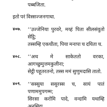
पब्बजिता.
इतो परं विस्सज्जनगाथा.
.
‘‘उज्जेनिया
पुरवरे, मय्हं पिता सीलसंवुतो
४०७
सेट्ठि;
तस्सम्हि एकधीता, पिया मनापा च दयिता च.
.
‘‘अथ मे साकेततो वरका,
४०८
आगच्छुमुत्तमकुलीना;
सेट्ठी पहूतरतनो, तस्स ममं सुणुमदासि तातो.
.
‘‘सस्सुया ससुरस्स च, सायं पातं
४०९
पणाममुपगम्म;
सिरसा करोमि पादे, वन्दामि यथाम्हि
अनुसिट्ठा.