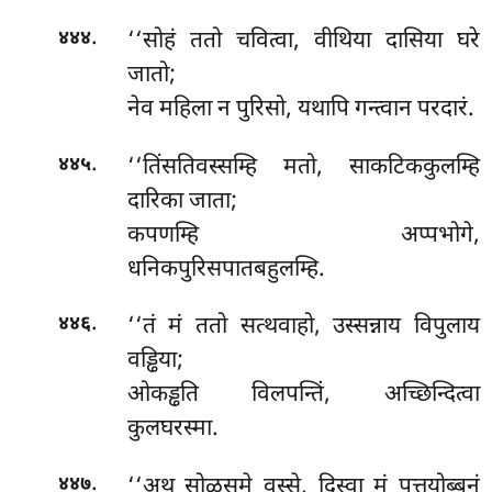
.
‘‘सोहं ततो चवित्वा, वीथिया दासिया घरे
४४४
जातो;
नेव महिला न पुरिसो, यथापि गन्त्वान परदारं.
.
‘‘तिंसतिवस्सम्हि मतो, साकटिककुलम्हि
४४५
दारिका जाता;
कपणम्हि अप्पभोगे,
धनिकपुरिसपातबहुलम्हि.
.
‘‘तं मं ततो सत्थवाहो, उस्सन्नाय विपुलाय
४४६
वड्ढिया;
ओकड्ढति विलपन्तिं, अच्छिन्दित्वा
कुलघरस्मा.
.
‘‘अथ सोळसमे वस्से, दिस्वा मं पत्तयोब्बनं
४४७