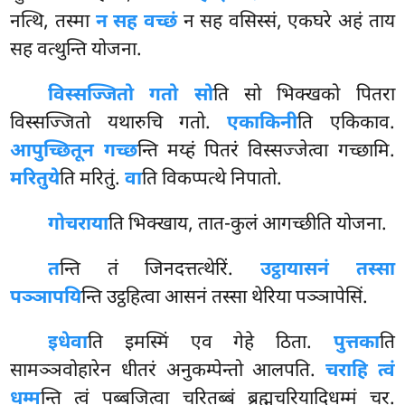
नत्थि, तस्मा
न सह वच्छं
न सह वसिस्सं, एकघरे अहं ताय
सह वत्थुन्ति योजना.
विस्सज्जितो गतो सो
ति सो भिक्खको पितरा
विस्सज्जितो यथारुचि गतो.
एकाकिनी
ति एकिकाव.
आपुच्छितून गच्छ
न्ति
मय्हं पितरं विस्सज्जेत्वा गच्छामि.
मरितुये
ति मरितुं.
वा
ति विकप्पत्थे निपातो.
गोचराया
ति भिक्खाय, तात-कुलं आगच्छीति योजना.
त
न्ति तं जिनदत्तत्थेरिं.
उट्ठायासनं तस्सा
पञ्ञापयि
न्ति उट्ठहित्वा आसनं तस्सा थेरिया पञ्ञापेसिं.
इधेवा
ति इमस्मिं एव गेहे ठिता.
पुत्तका
ति
सामञ्ञवोहारेन धीतरं अनुकम्पेन्तो आलपति.
चराहि त्वं
धम्म
न्ति त्वं पब्बजित्वा चरितब्बं ब्रह्मचरियादिधम्मं चर.