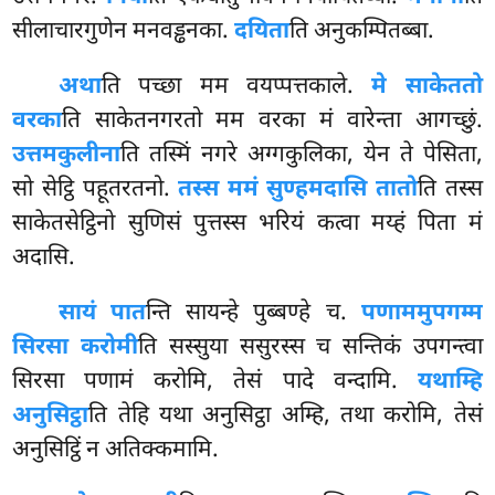
सीलाचारगुणेन मनवड्ढनका.
दयिता
ति अनुकम्पितब्बा.
अथा
ति पच्छा मम वयप्पत्तकाले.
मे साकेततो
वरका
ति साकेतनगरतो मम वरका मं वारेन्ता आगच्छुं.
उत्तमकुलीना
ति तस्मिं नगरे अग्गकुलिका, येन ते पेसिता,
सो सेट्ठि पहूतरतनो.
तस्स ममं सुण्हमदासि तातो
ति तस्स
साकेतसेट्ठिनो सुणिसं पुत्तस्स भरियं कत्वा मय्हं पिता मं
अदासि.
सायं पात
न्ति सायन्हे पुब्बण्हे च.
पणाममुपगम्म
सिरसा करोमी
ति सस्सुया ससुरस्स च
सन्तिकं उपगन्त्वा
सिरसा पणामं करोमि, तेसं पादे वन्दामि.
यथाम्हि
अनुसिट्ठा
ति तेहि यथा अनुसिट्ठा अम्हि, तथा करोमि, तेसं
अनुसिट्ठिं न अतिक्कमामि.