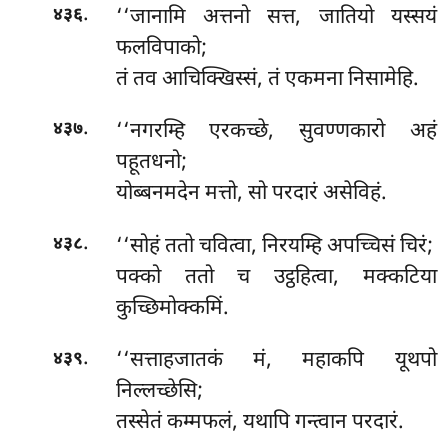
.
‘‘जानामि अत्तनो सत्त, जातियो यस्सयं
४३६
फलविपाको;
तं तव आचिक्खिस्सं, तं एकमना निसामेहि.
.
‘‘नगरम्हि एरकच्छे, सुवण्णकारो अहं
४३७
पहूतधनो;
योब्बनमदेन मत्तो, सो परदारं असेविहं.
.
‘‘सोहं ततो चवित्वा, निरयम्हि अपच्चिसं चिरं;
४३८
पक्को ततो च उट्ठहित्वा, मक्कटिया
कुच्छिमोक्कमिं.
.
‘‘सत्ताहजातकं मं, महाकपि यूथपो
४३९
निल्लच्छेसि;
तस्सेतं कम्मफलं, यथापि गन्त्वान परदारं.