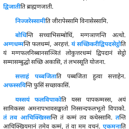
द्विजाती
ति ब्राह्मणजाती.
निज्जरेस्सामी
ति जीरापेस्सामि विनासेस्सामि.
बोधि
न्ति सच्चाभिसम्बोधिं, मग्गञाणन्ति अत्थो.
अग्गधम्म
न्ति फलधम्मं, अरहत्तं.
यं सच्छिकरी
द्विपदसेट्ठो
ति
यं मग्गफलनिब्बानसञ्ञितं लोकुत्तरधम्मं द्विपदानं सेट्ठो
सम्मासम्बुद्धो सच्छि अकासि, तं लभस्सूति योजना.
सत्ताहं पब्बजिता
ति पब्बजिता हुत्वा सत्ताहेन.
अफस्सयि
न्ति फुसिं सच्छाकासिं.
यस्सयं फलविपाको
ति यस्स पापकम्मस्स, अयं
सामिकस्स अमनापभावसङ्खातो निस्सन्दफलभूतो
विपाको.
तं तव आचिक्खिस्स
न्ति तं कम्मं तव कथेस्सामि.
त
न्ति
आचिक्खियमानं तमेव कम्मं, तं वा मम वचनं.
एकमना
ति