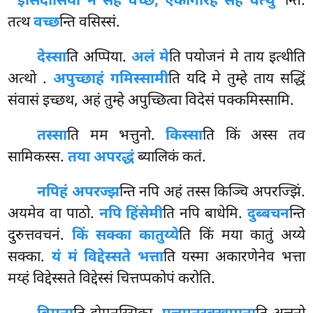
‘‘इसिदासिया न सह वच्छं, एकागारेहं सह वत्थु’’
न्ति.
तत्थ
वच्छ
न्ति वसिस्सं.
देस्सा
ति अप्पिया.
अलं मे
ति पयोजनं मे ताय इत्थीति
अत्थो
.
अपुच्छाहं गमिस्सामी
ति यदि मे तुम्हे ताय सद्धिं
संवासं इच्छथ, अहं तुम्हे अपुच्छित्वा विदेसं पक्कमिस्सामि.
तस्सा
ति
मम भत्तुनो.
किस्सा
ति किं अस्स तव
सामिकस्स.
तया अपरद्धं
ब्यालिकं कतं.
नपिहं अपरज्झ
न्ति नपि अहं तस्स किञ्चि अपरज्झिं.
अयमेव वा पाठो.
नपि हिंसेमी
ति नपि बाधेमि.
दुब्बचन
न्ति
दुरुत्तवचनं.
किं सक्का कातुय्ये
ति किं मया कातुं अय्ये
सक्का.
यं मं विद्देस्सते भत्ता
ति यस्मा अकारणेनेव भत्ता
मय्हं विद्देस्सते विद्देस्सं चित्तप्पकोपं करोति.