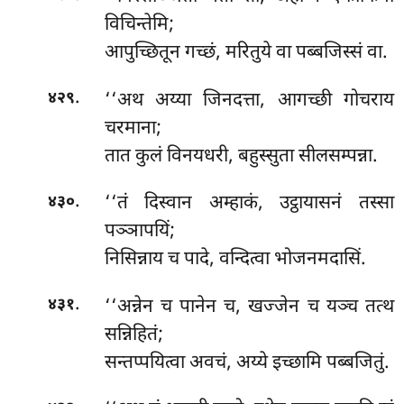
विचिन्तेमि;
आपुच्छितून गच्छं, मरितुये वा पब्बजिस्सं वा.
.
‘‘अथ
अय्या जिनदत्ता, आगच्छी गोचराय
४२९
चरमाना;
तात कुलं विनयधरी, बहुस्सुता सीलसम्पन्ना.
.
‘‘तं दिस्वान अम्हाकं, उट्ठायासनं तस्सा
४३०
पञ्ञापयिं;
निसिन्नाय च पादे, वन्दित्वा भोजनमदासिं.
.
‘‘अन्नेन
च पानेन च, खज्जेन च यञ्च तत्थ
४३१
सन्निहितं;
सन्तप्पयित्वा अवचं, अय्ये इच्छामि पब्बजितुं.