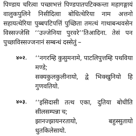
पिण्डाय चरित्वा पच्छाभत्तं पिण्डपातपटिक्कन्ता महागङ्गायं
वालुकपुलिने निसीदित्वा बोधित्थेरिया नाम अत्तनो
सहायत्थेरिया पुब्बपटिपत्तिं पुच्छिता तमत्थं गाथाबन्धवसेन
विस्सज्जेसि ‘‘उज्जेनिया पुरवरे’’तिआदिना. तेसं पन
पुच्छाविस्सज्जनानं सम्बन्धं दस्सेतुं –
.
‘‘नगरम्हि कुसुमनामे, पाटलिपुत्तम्हि पथविया
४०२
मण्डे;
सक्यकुलकुलीनायो, द्वे भिक्खुनियो हि
गुणवतियो.
.
‘‘इसिदासी
तत्थ एका, दुतिया बोधीति
४०३
सीलसम्पन्ना च;
झानज्झायनरतायो, बहुस्सुतायो
धुतकिलेसायो.