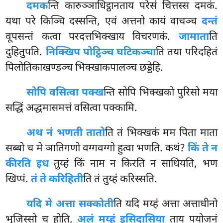
दमक
न्ति कारुञ्ञाधिट्ठानताय परेसं चित्तस्स दमकं.
यथा परे किञ्चि दस्सन्ति, एवं अत्तनो कायं वाचञ्च
दन्तं
वूपसन्तं कत्वा परदत्तभिक्खाय विचरणकं.
जामाता
ति
दुहितुपति.
निक्खिप पोट्ठिञ्च घटिकञ्चा
ति तया परिदहितं
पिलोतिकाखण्डञ्च भिक्खाकपालञ्च छड्डेहि.
सोपि वसित्वा पक्ख
न्ति सोपि भिक्खको पुरिसो मया
सद्धिं अद्धमासमत्तं वसित्वा पक्कामि.
अथ नं भणती तातो
ति तं भिक्खकं मम पिता माता
सब्बो च मे ञातिगणो वग्गवग्गो
हुत्वा भणति. कथं?
किं ते न
कीरति इध
तुय्हं किं नाम न किरति न साधियति, भण
खिप्पं.
तं ते करिहिती
ति तं तुय्हं करिस्सति.
यदि मे अत्ता सक्कोती
ति यदि मय्हं अत्ता अत्ताधीनो
भुजिस्सो च होति,
अलं मय्हं इसिदासिया
ताय पयोजनं