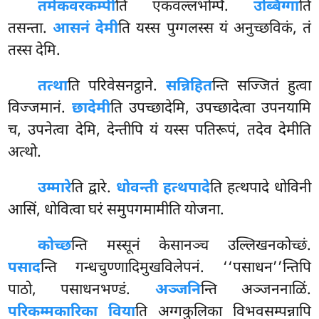
तमेकवरकम्पी
ति
एकवल्लभम्पि.
उब्बिग्गा
ति
तसन्ता.
आसनं देमी
ति यस्स पुग्गलस्स यं अनुच्छविकं, तं
तस्स देमि.
तत्था
ति
परिवेसनट्ठाने.
सन्निहित
न्ति सज्जितं हुत्वा
विज्जमानं.
छादेमी
ति उपच्छादेमि, उपच्छादेत्वा उपनयामि
च, उपनेत्वा देमि, देन्तीपि यं यस्स पतिरूपं, तदेव देमीति
अत्थो.
उम्मारे
ति द्वारे.
धोवन्ती हत्थपादे
ति हत्थपादे धोविनी
आसिं, धोवित्वा घरं समुपगमामीति योजना.
कोच्छ
न्ति मस्सूनं केसानञ्च उल्लिखनकोच्छं.
पसाद
न्ति गन्धचुण्णादिमुखविलेपनं. ‘‘पसाधन’’न्तिपि
पाठो, पसाधनभण्डं.
अञ्जनि
न्ति अञ्जननाळिं.
परिकम्मकारिका विया
ति अग्गकुलिका विभवसम्पन्नापि