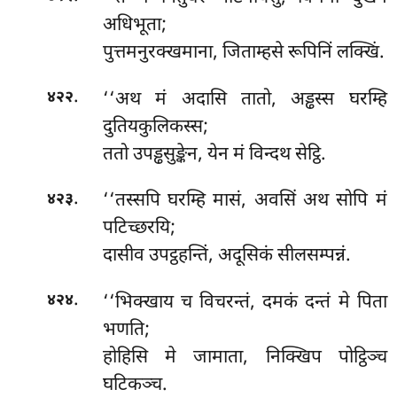
अधिभूता;
पुत्तमनुरक्खमाना, जिताम्हसे रूपिनिं लक्खिं.
.
‘‘अथ मं अदासि तातो, अड्ढस्स घरम्हि
४२२
दुतियकुलिकस्स;
ततो उपड्ढसुङ्केन, येन मं विन्दथ सेट्ठि.
.
‘‘तस्सपि घरम्हि मासं, अवसिं अथ सोपि मं
४२३
पटिच्छरयि;
दासीव उपट्ठहन्तिं, अदूसिकं सीलसम्पन्नं.
.
‘‘भिक्खाय च विचरन्तं, दमकं दन्तं मे पिता
४२४
भणति;
होहिसि मे जामाता, निक्खिप पोट्ठिञ्च
घटिकञ्च.