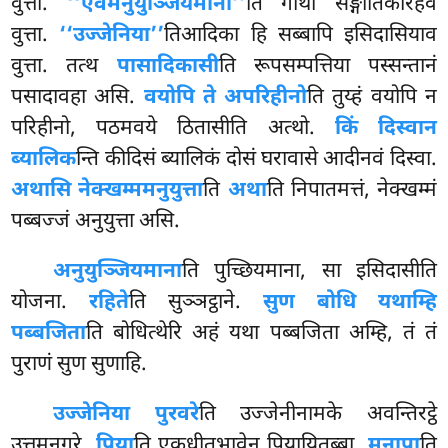
वुत्ता.
‘‘एवमनुयुञ्जियमाना’’
ति गाथा सङ्गीतिकारेहेव
वुत्ता.
‘‘उज्जेनिया’’
तिआदिका हि सब्बापि इसिदासियाव
वुत्ता. तत्थ
पासादिकासी
ति रूपसम्पत्तिया पस्सन्तानं
पसादावहा असि.
वयोपि ते अपरिहीनो
ति तुय्हं वयोपि न
परिहीनो, पठमवये ठितासीति अत्थो.
किं दिस्वान
ब्यालिक
न्ति कीदिसं ब्यालिकं दोसं घरावासे आदीनवं दिस्वा.
अथासि नेक्खम्ममनुयुत्ता
ति
अथा
ति निपातमत्तं, नेक्खम्मं
पब्बज्जं अनुयुत्ता असि.
अनुयुञ्जियमाना
ति पुच्छियमाना, सा इसिदासीति
योजना.
रहिते
ति सुञ्ञट्ठाने.
सुण बोधि यथाम्हि
पब्बजिता
ति बोधित्थेरि अहं यथा पब्बजिता अम्हि, तं तं
पुराणं सुण सुणाहि.
उज्जेनिया पुरवरे
ति उज्जेनीनामके अवन्तिरट्ठे
उत्तमनगरे.
पिया
ति एकधीतुभावेन पियायितब्बा.
मनापा
ति