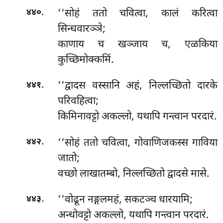
.
‘‘सोहं ततो चवित्वा, कालं करित्वा
४४०
सिन्धवारञ्ञे;
काणाय
च खञ्जाय च, एळकिया
कुच्छिमोक्कमिं.
.
‘‘द्वादस
वस्सानि अहं, निल्लच्छितो दारके
४४१
परिवहित्वा;
किमिनावट्टो अकल्लो, यथापि गन्त्वान परदारं.
.
‘‘सोहं ततो चवित्वा, गोवाणिजकस्स गाविया
४४२
जातो;
वच्छो लाखातम्बो, निल्लच्छितो द्वादसे मासे.
.
‘‘वोढून नङ्गलमहं, सकटञ्च धारयामि;
४४३
अन्धोवट्टो अकल्लो, यथापि गन्त्वान परदारं.