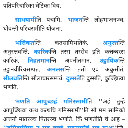
पतिपरिचारिका चेटिका विय.
साधयामी
ति पचामि.
भाजन
न्ति लोहभाजनञ्च.
धोवन्ती परिचरामीति योजना.
भत्तिकत
न्ति कतसामिभतिकं.
अनुरत्त
न्ति
अनुरत्तवन्तिं.
कारिक
न्ति तस्स तस्सेव इति कत्तब्बस्स
कारिकं.
निहतमान
न्ति अपनीतमानं.
उट्ठायिक
न्ति
उट्ठानवीरियसम्पन्नं.
अनलस
न्ति ततो एव अकुसीतं.
सीलवति
न्ति सीलाचारसम्पन्नं.
दुस्सते
ति दुस्सति, कुज्झित्वा
भणति.
भणति आपुच्छहं गमिस्सामी
ति ‘‘अहं तुम्हे
आपुच्छित्वा यत्थ कत्थचि गमिस्सामी’’ति सो मम सामिको
अत्तनो मातरञ्च पितरञ्च भणति. किं भणतीति चे आह –