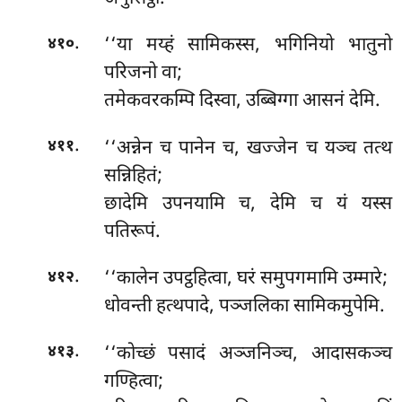
.
‘‘या मय्हं सामिकस्स, भगिनियो भातुनो
४१०
परिजनो वा;
तमेकवरकम्पि दिस्वा, उब्बिग्गा आसनं देमि.
.
‘‘अन्नेन
च पानेन च, खज्जेन च यञ्च तत्थ
४११
सन्निहितं;
छादेमि उपनयामि च, देमि च यं यस्स
पतिरूपं.
.
‘‘कालेन उपट्ठहित्वा, घरं समुपगमामि उम्मारे;
४१२
धोवन्ती हत्थपादे, पञ्जलिका सामिकमुपेमि.
.
‘‘कोच्छं पसादं अञ्जनिञ्च, आदासकञ्च
४१३
गण्हित्वा;