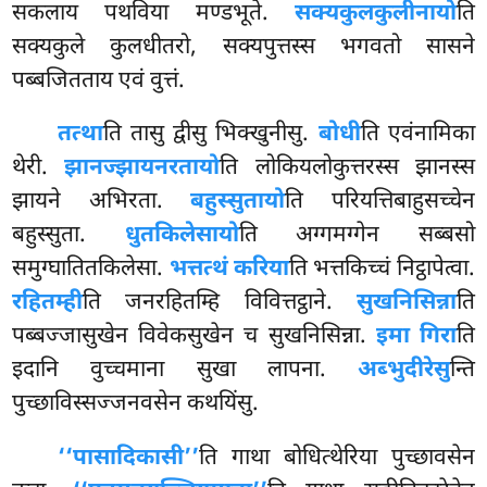
सकलाय पथविया मण्डभूते.
सक्यकुलकुलीनायो
ति
सक्यकुले कुलधीतरो, सक्यपुत्तस्स भगवतो सासने
पब्बजितताय एवं वुत्तं.
तत्था
ति
तासु द्वीसु भिक्खुनीसु.
बोधी
ति एवंनामिका
थेरी.
झानज्झायनरतायो
ति लोकियलोकुत्तरस्स झानस्स
झायने अभिरता.
बहुस्सुतायो
ति परियत्तिबाहुसच्चेन
बहुस्सुता.
धुतकिलेसायो
ति अग्गमग्गेन सब्बसो
समुग्घातितकिलेसा.
भत्तत्थं करिया
ति
भत्तकिच्चं निट्ठापेत्वा.
रहितम्ही
ति जनरहितम्हि विवित्तट्ठाने.
सुखनिसिन्ना
ति
पब्बज्जासुखेन विवेकसुखेन च सुखनिसिन्ना.
इमा गिरा
ति
इदानि वुच्चमाना सुखा लापना.
अब्भुदीरेसु
न्ति
पुच्छाविस्सज्जनवसेन कथयिंसु.
‘‘पासादिकासी’’
ति गाथा बोधित्थेरिया पुच्छावसेन