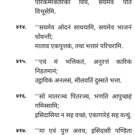
परिकम्मकारिका विय, सयमेव पतिं
विभूसेमि.
.
‘‘सयमेव ओदनं साधयामि, सयमेव भाजनं
४१४
धोवन्ती;
माताव एकपुत्तकं, तथा भत्तारं परिचरामि.
.
‘‘एवं
मं भत्तिकतं, अनुरत्तं कारिकं
४१५
निहतमानं;
उट्ठायिकं अनलसं, सीलवतिं दुस्सते भत्ता.
.
‘‘सो मातरञ्च पितरञ्च, भणति आपुच्छहं
४१६
गमिस्सामि;
इसिदासिया न सह वच्छं, एकागारेहं सह वत्थुं.
.
‘‘मा एवं पुत्त अवच, इसिदासी पण्डिता
४१७