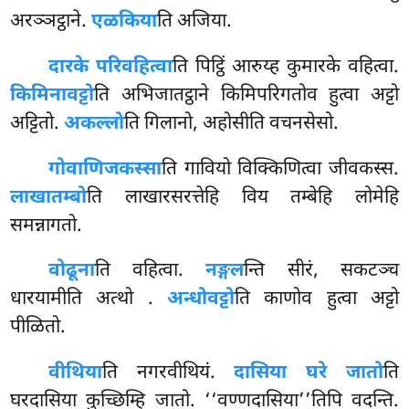
अरञ्ञट्ठाने.
एळकिया
ति अजिया.
दारके परिवहित्वा
ति पिट्ठिं आरुय्ह कुमारके वहित्वा.
किमिनावट्टो
ति अभिजातट्ठाने किमिपरिगतोव हुत्वा अट्टो
अट्टितो.
अकल्लो
ति गिलानो, अहोसीति वचनसेसो.
गोवाणिजकस्सा
ति गावियो विक्किणित्वा जीवकस्स.
लाखातम्बो
ति लाखारसरत्तेहि विय तम्बेहि लोमेहि
समन्नागतो.
वोढूना
ति वहित्वा.
नङ्गल
न्ति सीरं, सकटञ्च
धारयामीति अत्थो
.
अन्धोवट्टो
ति काणोव हुत्वा अट्टो
पीळितो.
वीथिया
ति नगरवीथियं.
दासिया घरे जातो
ति
घरदासिया कुच्छिम्हि जातो. ‘‘वण्णदासिया’’तिपि वदन्ति.