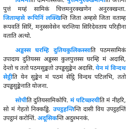
विमना
ति
दोमनस्सिका.
पुत्तमनुरक्खमाना
ति अत्तनो
पुत्तं मय्हं सामिकं चित्तमनुरक्खणेन अनुरक्खन्ता.
जिताम्हसे रूपिनिं लक्खि
न्ति जिता अम्हसे जिता वताम्ह
रूपवतिं सिरिं, मनुस्सवेसेन चरन्तिया सिरिदेवताय परिहीना
वताति अत्थो.
अड्ढस्स घरम्हि दुतियकुलिकस्सा
ति पठमसामिकं
उपादाय दुतियस्स अड्ढस्स कुलपुत्तस्स घरम्हि मं अदासि,
देन्तो च ततो पठमसुङ्कतो उपड्ढसुङ्केन अदासि.
येन मं विन्दथ
सेट्ठी
ति येन सुङ्केन मं पठमं सेट्ठि विन्दथ पटिलभि, ततो
उपड्ढसुङ्केनाति योजना.
सोपी
ति दुतियसामिकोपि.
मं पटिच्छरयी
ति मं नीहरि,
सो मं गेहतो निक्कड्ढि.
उपट्ठहन्ति
न्ति दासी विय उपट्ठहन्तिं
उपट्ठानं करोन्तिं.
अदूसिक
न्ति अदुब्भनकं.