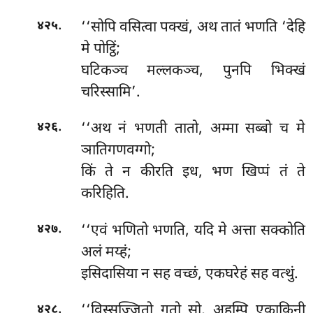
.
‘‘सोपि वसित्वा पक्खं, अथ तातं भणति ‘देहि
४२५
मे पोट्ठिं;
घटिकञ्च मल्लकञ्च, पुनपि भिक्खं
चरिस्सामि’.
.
‘‘अथ नं भणती तातो, अम्मा सब्बो च मे
४२६
ञातिगणवग्गो;
किं ते न कीरति इध, भण खिप्पं तं ते
करिहिति.
.
‘‘एवं भणितो भणति, यदि मे अत्ता सक्कोति
४२७
अलं मय्हं;
इसिदासिया न सह वच्छं, एकघरेहं सह वत्थुं.
.
‘‘विस्सज्जितो
गतो सो, अहम्पि एकाकिनी
४२८