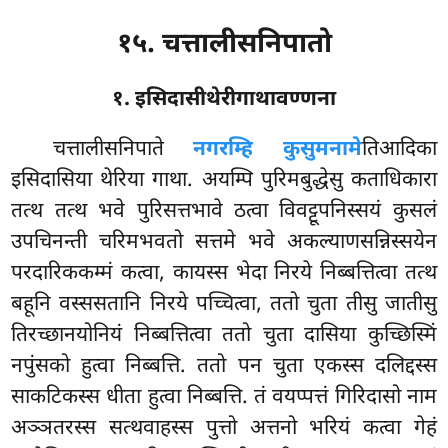
१५. चत्तालीसनिपातो
१. इसिदासीथेरीगाथावण्णना
चत्तालीसनिपाते
नगरम्हि कुसुमनामे
तिआदिका
इसिदासिया थेरिया गाथा. अयम्पि पुरिमबुद्धेसु कताधिकारा
तत्थ तत्थ भवे पुरिसत्तभावे ठत्वा विवट्टूपनिस्सयं कुसलं
उपचिनन्ती चरिमभवतो सत्तमे भवे अकल्याणसन्निस्सयेन
परदारिककम्मं कत्वा, कायस्स भेदा निरये निब्बत्तित्वा तत्थ
बहूनि वस्ससतानि निरये पच्चित्वा, ततो चुता तीसु जातीसु
तिरच्छानयोनियं निब्बत्तित्वा ततो चुता दासिया कुच्छिस्मिं
नपुंसको हुत्वा निब्बत्ति. ततो पन चुता एकस्स दलिद्दस्स
साकटिकस्स धीता हुत्वा निब्बत्ति. तं वयप्पत्तं गिरिदासो नाम
अञ्ञतरस्स सत्थवाहस्स पुत्तो अत्तनो भरियं कत्वा गेहं