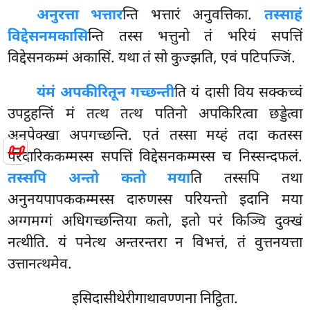
अनुरत्ता भत्तार
न्ति भत्तारं अनुवत्तिका.
तस्साहं
विद्देसनमकासि
न्ति तस्स भत्तुनो तं भरियं सपत्तिं
विद्देसनकम्मं अकासिं. यथा तं सो कुज्झति, एवं पटिपज्जिं.
यं
मं अपकीरितून गच्छन्ती
ति यं दासी विय सक्कच्चं
उपट्ठहन्तिं मं तत्थ तत्थ पतिनो अपकिरित्वा छड्डेत्वा
अनपेक्खा अपगच्छन्ति. एतं तस्सा मय्हं तदा कतस्स
📜
परदारिककम्मस्स सपत्तिं विद्देसनकम्मस्स च निस्सन्दफलं.
तस्सपि अन्तो कतो मया
ति तस्सपि तथा
अनुनयपापककम्मस्स दारुणस्स परियन्तो इदानि मया
अग्गमग्गं अधिगच्छन्तिया कतो, इतो परं किञ्चि दुक्खं
नत्थीति. यं पनेत्थ अन्तरन्तरा न विभत्तं, तं वुत्तनयत्ता
उत्तानत्थमेव.
इसिदासीथेरीगाथावण्णना निट्ठिता.