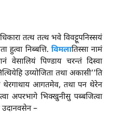
िकारा तत्थ तत्थ भवे विवट्टूपनिस्सयं
 हुत्वा निब्बत्ति.
विमला
तिस्सा नामं
लानं वेसालियं
पिण्डाय चरन्तं दिस्वा
 ‘‘तित्थियेहि उय्योजिता तथा अकासी’’ति
्ठा थेरगाथाय आगतमेव, तथा पन थेरेन
ुत्वा अपरभागे भिक्खुनीसु पब्बजित्वा
्वा उदानवसेन –