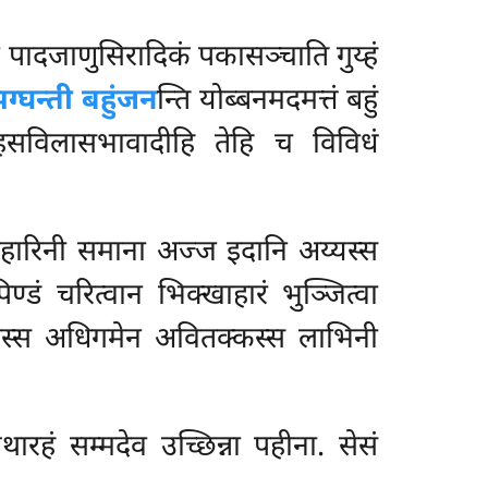
 पादजाणुसिरादिकं पकासञ्चाति गुय्हं
्घन्ती बहुं
जन
न्ति योब्बनमदमत्तं बहुं
न हसविलासभावादीहि तेहि च विविधं
िहारिनी समाना अज्ज इदानि अय्यस्स
िण्डं चरित्वान भिक्खाहारं भुञ्जित्वा
गफलस्स अधिगमेन अवितक्कस्स लाभिनी
ारहं सम्मदेव उच्छिन्ना पहीना. सेसं