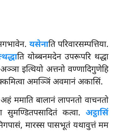
भगभावेन.
यसेना
ति परिवारसम्पत्तिया.
्थद्धा
ति योब्बनमदेन उपरूपरि थद्धा
 अञ्ञा इत्थियो अत्तनो वण्णादिगुणेहि
िक्कमित्वा अमञ्ञिं अवमानं अकासिं.
छं अहं ममाति बालानं लापनतो वाचनतो
वा सुमण्डितपसादितं कत्वा.
अट्ठासिं
मिगपासं, मारस्स पासभूतं यथावुत्तं मम