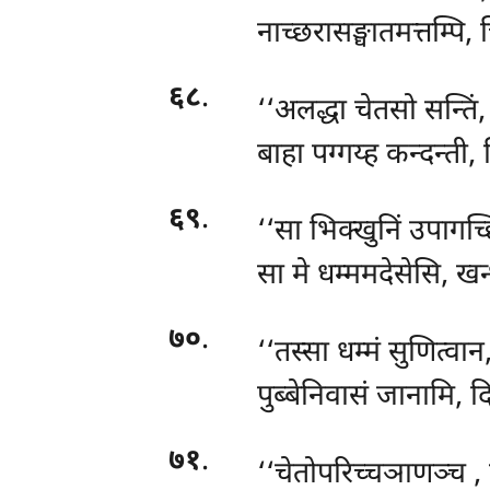
नाच्छरासङ्घातमत्तम्पि, 
६८
.
‘‘अलद्धा चेतसो सन्तिं
बाहा पग्गय्ह कन्दन्ती, 
६९
.
‘‘सा भिक्खुनिं उपागच्छ
सा मे धम्ममदेसेसि, ख
७०
.
‘‘तस्सा धम्मं सुणित्वा
पुब्बेनिवासं जानामि, द
७१
.
‘‘चेतोपरिच्चञाणञ्च
,