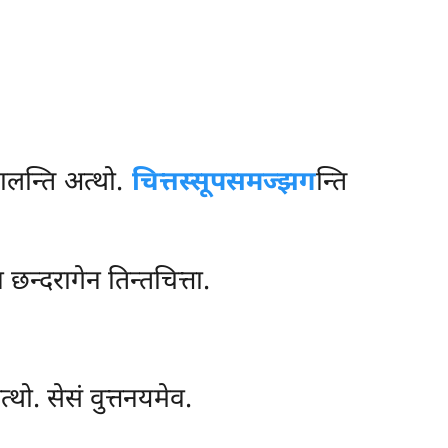
ालन्ति अत्थो.
चित्तस्सूपसमज्झग
न्ति
छन्दरागेन तिन्तचित्ता.
थो. सेसं वुत्तनयमेव.