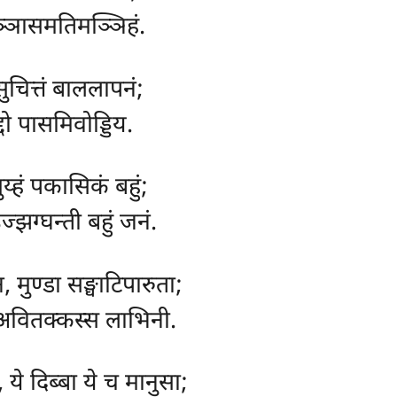
अञ्ञासमतिमञ्ञिहं.
सुचित्तं बाललापनं;
ुद्दो पासमिवोड्डिय.
ुय्हं पकासिकं बहुं;
्झग्घन्ती बहुं जनं.
, मुण्डा सङ्घाटिपारुता;
, अवितक्कस्स लाभिनी.
, ये दिब्बा ये च मानुसा;