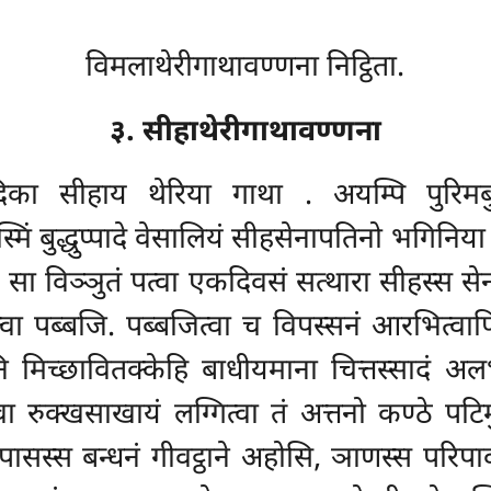
विमलाथेरीगाथावण्णना निट्ठिता.
३. सीहाथेरीगाथावण्णना
िका सीहाय थेरिया गाथा
. अयम्पि पुरिमब
मिं बुद्धुप्पादे वेसालियं सीहसेनापतिनो भगिनिया ध
 सा विञ्ञुतं पत्वा एकदिवसं सत्थारा सीहस्स सेनाप
ा पब्बजि. पब्बजित्वा च विपस्सनं आरभित्वापि बहि
रानि मिच्छावितक्केहि बाधीयमाना चित्तस्सादं 
त्वा रुक्खसाखायं लग्गित्वा तं अत्तनो कण्ठे पट
स्स बन्धनं गीवट्ठाने अहोसि, ञाणस्स परिपाकं 