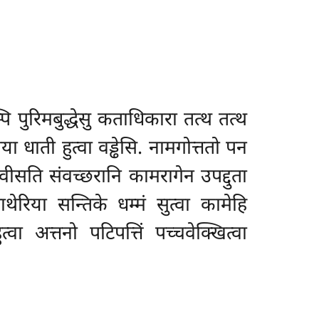
पुरिमबुद्धेसु कताधिकारा तत्थ तत्थ
ा धाती हुत्वा वड्ढेसि. नामगोत्ततो पन
सति संवच्छरानि कामरागेन उपद्दुता
ाथेरिया सन्तिके धम्मं सुत्वा कामेहि
वा अत्तनो पटिपत्तिं पच्चवेक्खित्वा