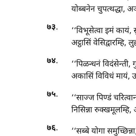
योब्बनेन चुपत्थद्धा, 
७३
.
‘‘विभूसेत्वा
इमं कायं, 
अट्ठासिं वेसिद्वारम्हि, ल
७४
.
‘‘पिळन्धनं विदंसेन्ती, ग
अकासिं विविधं मायं, उज
७५
.
‘‘साज्ज पिण्डं चरित्वान
निसिन्ना रुक्खमूलम्हि
७६
.
‘‘सब्बे योगा समुच्छिन्ना