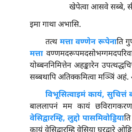
खेपेत्वा आसवे सब्बे, स
इमा गाथा अभासि.
तत्थ
मत्ता वण्णेन रूपेना
ति गु
मत्ता
वण्णमदरूपमदसोभग्गमदपरिवार
योब्बननिमित्तेन अहङ्कारेन उपत्थद्ध
सब्बथापि अतिक्कमित्वा मञ्ञिं अहं.
विभूसित्वा
इमं कायं, सुचित्त
बाललापनं मम कायं छविरागकरणकेस
वेसिद्वारम्हि, लुद्दो पासमिवोड्डिया
ति
कायं वेसिद्वारम्हि वेसिया घरद्वारे ओड्डि