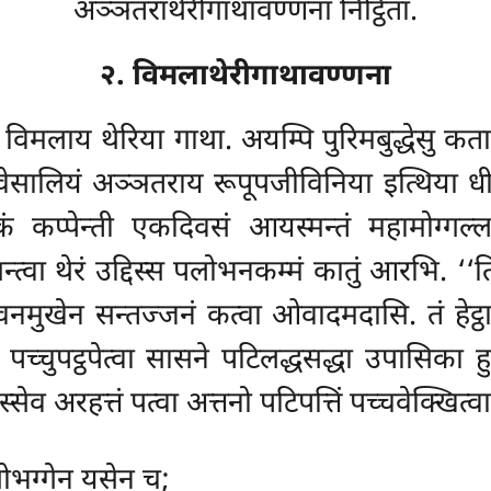
अञ्ञतराथेरीगाथावण्णना निट्ठिता.
२. विमलाथेरीगाथावण्णना
िमलाय थेरिया गाथा. अयम्पि पुरिमबुद्धेसु कताध
दे वेसालियं अञ्ञतराय रूपूपजीविनिया इत्थिया धीता
ं कप्पेन्ती एकदिवसं आयस्मन्तं महामोग्गल्
ं गन्त्वा थेरं उद्दिस्स पलोभनकम्मं कातुं आरभि.
वनमुखेन सन्तज्जनं कत्वा ओवादमदासि. तं हेट
पं पच्चुपट्ठपेत्वा सासने पटिलद्धसद्धा उपासिका
ह
स्सेव अरहत्तं पत्वा अत्तनो पटिपत्तिं पच्चवेक्खित
सोभग्गेन यसेन च;