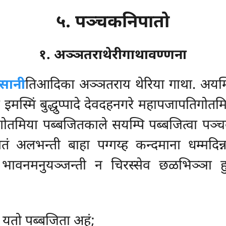
५. पञ्चकनिपातो
१. अञ्ञतराथेरीगाथावण्णना
्सानी
तिआदिका अञ्ञतराय थेरिया गाथा. अयम्पि 
 इमस्मिं बुद्धुप्पादे देवदहनगरे महापजापतिगोतमिय
मिया पब्बजितकाले सयम्पि पब्बजित्वा पञ्चवी
्गतं अलभन्ती बाहा पग्गय्ह कन्दमाना धम्मदिन्न
ा भावनमनुयञ्जन्ती न चिरस्सेव छळभिञ्ञा हुत्
, यतो पब्बजिता अहं;