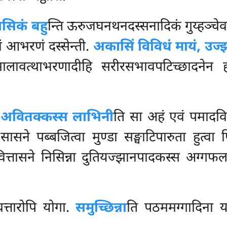
कासिकं बहु
न्ति ऊरुजघनथनदस्सनादिकं गुय्हञ्चेव
ं आभरणं दस्सेन्ती.
अकासिं विविधं मायं, उज्झग
्धमालावत्थाभरणादीहि सरीरसभावपटिच्छादने
… अवितक्कस्स लाभिनी
ति सा अहं एवं पमादव
ासने पब्बजित्वा मुण्डा सङ्घाटिपारुता हुत्वा प
िवित्तासने निसिन्ना दुतियज्झानपादकस्स अग्
्तारोपि योगा.
समुच्छिन्ना
ति पठममग्गादिना यथ