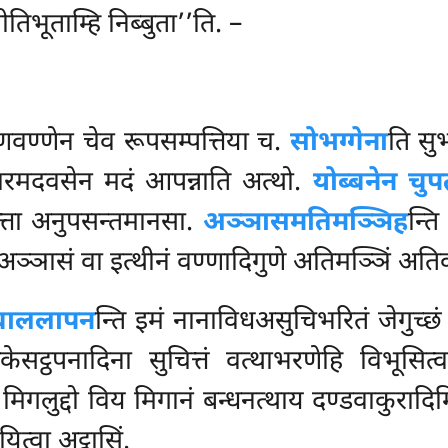
ीतिभूताम्हि निब्बुता’’ति. –
णवण्णेन चेव रूपसम्पत्तिया च.
सोभग्गेना
ति सु
मदवसेन मदं आपन्नाति अत्थो.
योब्बनेन चुपत
चित्ता अनुपसन्तमानसा.
अञ्ञासमतिमञ्ञिह
न्ति
 अञ्ञासं वा इत्थीनं वण्णादिगुणे अतिमञ्ञिं अत
ं बाललापन
न्ति इमं नानाविधअसुचिभरितं जेगुच्
ट्ठपनादिना सुचित्तं
वत्थाभरणेहि विभूसित्
 मिगलुद्दो विय मिगानं बन्धनत्थाय दण्डवाकुरादि
यित्वा अट्ठासिं.