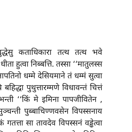
ुद्धेसु कताधिकारा तत्थ तत्थ भवे
ीता हुत्वा निब्बत्ति. तस्सा ‘‘मातुलस्स
तिनो धम्मे देसियमाने तं धम्मं सुत्वा
द्धा पुथुत्तारम्मणे विधावन्तं चित्तं
अलभन्ती ‘‘किं मे इमिना पापजीवितेन
,
िमुञ्चन्ती पुब्बाचिण्णवसेन विपस्सनाय
गतत्ता सा तावदेव विपस्सनं वड्ढेत्वा