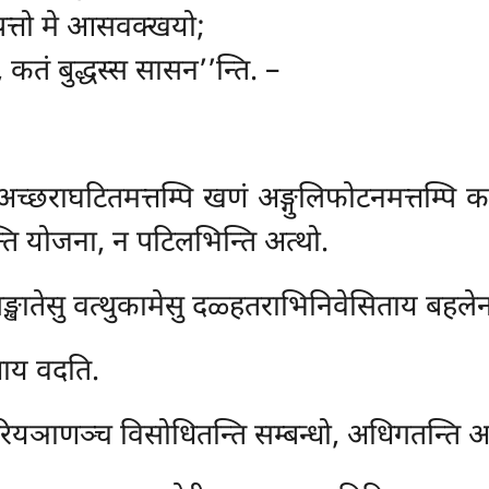
 पत्तो मे आसवक्खयो;
तं बुद्धस्स सासन’’न्ति. –
अच्छराघटितमत्तम्पि खणं अङ्गुलिफोटनमत्तम्पि क
न्ति योजना, न पटिलभिन्ति अत्थो.
खातेसु वत्थुकामेसु दळ्हतराभिनिवेसिताय बहलेन 
न्धाय वदति.
रियञाणञ्च विसोधितन्ति सम्बन्धो, अधिगतन्ति अत्