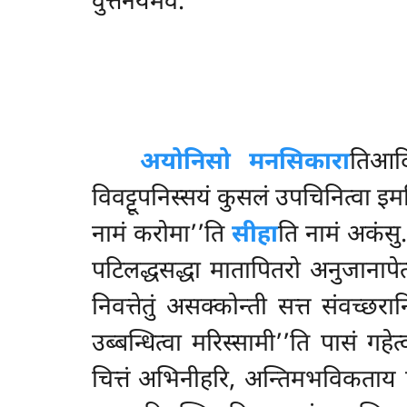
वुत्तनयमेव.
अयोनिसो मनसिकारा
तिआद
विवट्टूपनिस्सयं कुसलं उपचिनित्वा इमस्
नामं करोमा’’ति
सीहा
ति नामं अकंसु.
पटिलद्धसद्धा मातापितरो अनुजानापेत्व
निवत्तेतुं असक्कोन्ती सत्त संवच्छ
उब्बन्धित्वा मरिस्सामी’’ति पासं गहे
चित्तं अभिनीहरि, अन्तिमभविकताय पास