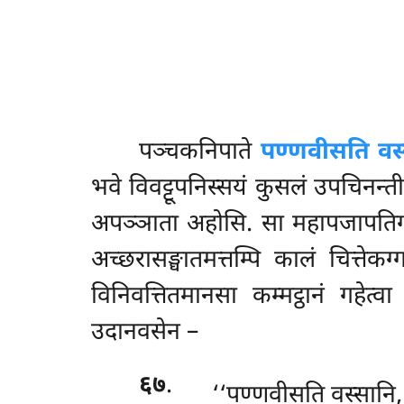
पञ्चकनिपाते
पण्णवीसति वस
भवे विवट्टूपनिस्सयं कुसलं उपचिनन्ती
अपञ्ञाता अहोसि. सा महापजापतिगोत
अच्छरासङ्घातमत्तम्पि कालं चित्तेकग
विनिवत्तितमानसा कम्मट्ठानं गहेत्व
उदानवसेन –
६७
.
‘‘पण्णवीसति
वस्सानि