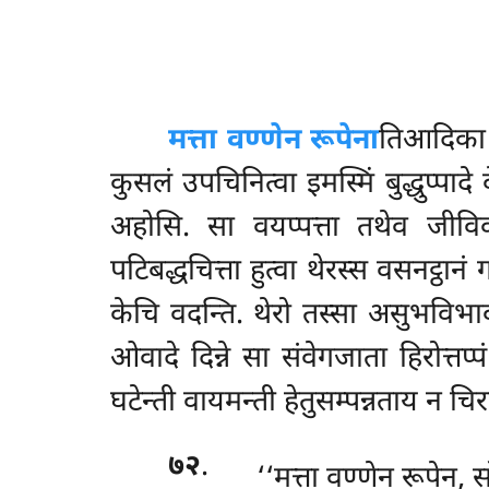
मत्ता वण्णेन रूपेना
तिआदिका व
कुसलं उपचिनित्वा इमस्मिं बुद्धुप्पा
अहोसि. सा वयप्पत्ता तथेव जीविक
पटिबद्धचित्ता हुत्वा थेरस्स वसनट्ठान
केचि वदन्ति. थेरो तस्सा असुभविभा
ओवादे दिन्ने सा संवेगजाता हिरोत्तप्
घटेन्ती वायमन्ती हेतुसम्पन्नताय न चिर
७२
.
‘‘मत्ता वण्णेन रूपेन, 