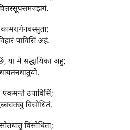
चित्तस्सूपसमज्झगं.
, कामरागेनवस्सुता;
विहारं पाविसिं अहं.
िं, या मे सद्धायिका अहु;
न्धायतनधातुयो.
न, एकमन्ते उपाविसिं;
िब्बचक्खु विसोधितं.
 सोतधातु विसोधिता;