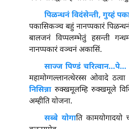
पिळन्धनं विदंसेन्ती, गुय्हं प
पकासिकञ्च बहुं नानप्पकारं पिळन्धन
बालजनं विप्पलम्भेतुं हसन्ती गन
नानप्पकारं वञ्चनं अकासिं.
साज्ज पिण्डं चरित्वान…पे
महामोग्गल्लानत्थेरस्स ओवादे ठत्वा स
निसिन्ना
रुक्खमूलम्हि रुक्खमूले व
अम्हीति योजना.
सब्बे योगा
ति कामयोगादयो चत