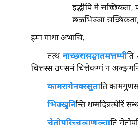
इद्धीपि मे सच्छिकता,
छळभिञ्ञा सच्छिकता, क
इमा गाथा अभासि.
तत्थ
नाच्छरासङ्घातमत्तम्पी
ति 
चित्तस्स उपसमं चित्तेकग्गं न अज्झग
कामरागेनवस्सुता
ति कामगुणसङ्
भिक्खुनि
न्ति धम्मदिन्नत्थेरिं स
चेतोपरिच्चञाणञ्चा
ति चेतोप