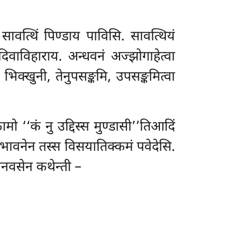
ावत्थिं पिण्डाय पाविसि. सावत्थियं
 दिवाविहाराय. अन्धवनं अज्झोगाहेत्वा
िक्खुनी, तेनुपसङ्कमि, उपसङ्कमित्वा
ामो ‘‘कं नु उद्दिस्स मुण्डासी’’तिआदिं
िभावनेन तस्स विसयातिक्कमं पवेदेसि.
दानवसेन कथेन्ती –