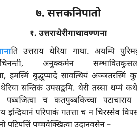
७. सत्तकनिपातो
१. उत्तराथेरीगाथावण्णना
वाना
ति उत्तराय थेरिया गाथा. अयम्पि पुरिम
चिनन्ती, अनुक्कमेन सम्भावितकुसलम
, इमस्मिं बुद्धुप्पादे सावत्थियं अञ्ञतरस्मिं कु
थेरिया सन्तिकं उपसङ्कमि. थेरी तस्सा धम्मं कथेस
. पब्बजित्वा च कतपुब्बकिच्चा पटाचाराय थे
 इन्द्रियानं परिपाकं गतत्ता च न चिरस्सेव विपस
तनो पटिपत्तिं पच्चवेक्खित्वा उदानवसेन –