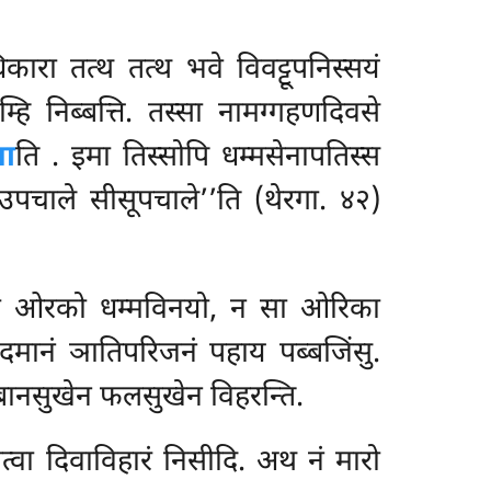
ारा तत्थ तत्थ भवे विवट्टूपनिस्सयं
म्हि निब्बत्ति. तस्सा नामग्गहणदिवसे
ला
ति
. इमा तिस्सोपि
धम्मसेनापतिस्स
े उपचाले सीसूपचाले’’ति (थेरगा. ४२)
न सो ओरको धम्मविनयो, न सा ओरिका
रुदमानं ञातिपरिजनं पहाय पब्बजिंसु.
िब्बानसुखेन फलसुखेन विहरन्ति.
त्वा दिवाविहारं निसीदि. अथ नं मारो