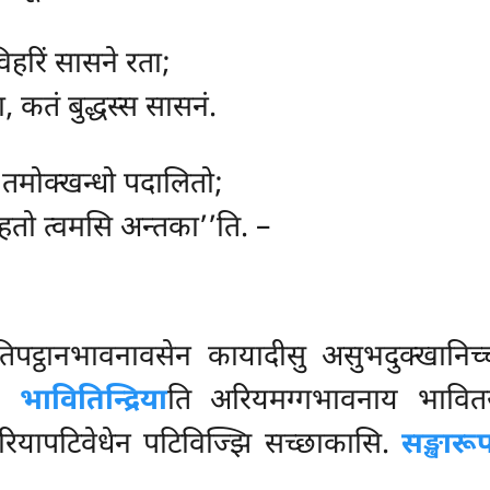
विहरिं सासने रता;
ा, कतं बुद्धस्स सासनं.
, तमोक्खन्धो पदालितो;
हतो त्वमसि अन्तका’’ति. –
पट्ठानभावनावसेन कायादीसु असुभदुक्खानिच्चानत
ि.
भावितिन्द्रिया
ति अरियमग्गभावनाय भावितसद्
िरियापटिवेधेन पटिविज्झि सच्छाकासि.
सङ्खार