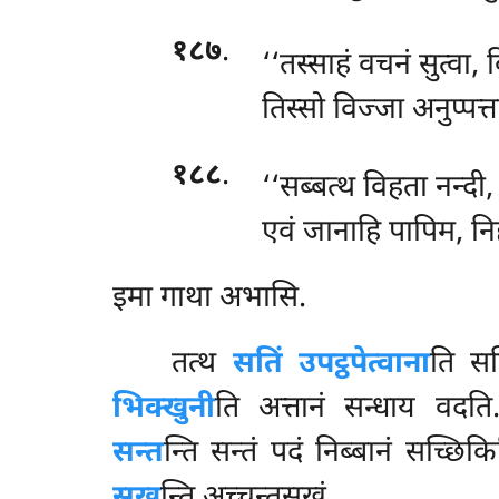
१८७
.
‘‘तस्साहं वचनं सुत्वा, 
तिस्सो विज्जा अनुप्पत्त
१८८
.
‘‘सब्बत्थ विहता नन्दी
एवं जानाहि पापिम, नि
इमा गाथा अभासि.
तत्थ
सतिं उपट्ठपेत्वाना
ति सति
भिक्खुनी
ति अत्तानं सन्धाय वदत
सन्त
न्ति सन्तं पदं
निब्बानं सच्छिक
सुख
न्ति अच्चन्तसुखं.