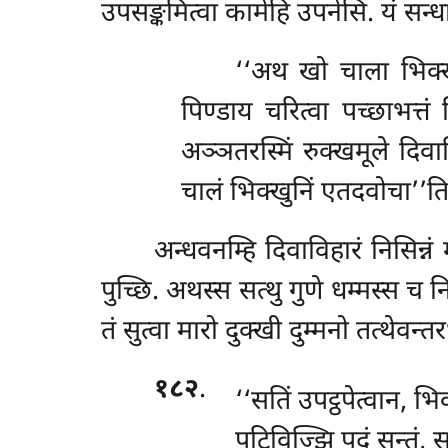
उपसङ्कमित्वा कामेहि उपनेसि. यं सन्धाय स
‘‘अथ खो चाला भिक्खुन
पिण्डाय चरित्वा पच्छाभत्तं
अञ्ञतरस्मिं रुक्खमूले दिव
चालं भिक्खुनिं एतदवोचा’’ति
अन्धवनम्हि दिवाविहारं निसिन्नं 
पुच्छि. अथस्स सत्थु गुणे धम्मस्स 
तं
सुत्वा मारो दुक्खी दुम्मनो तत्थे
१८२
.
‘‘सतिं उपट्ठपेत्वान, भि
पटिविज्झि पदं सन्तं, स