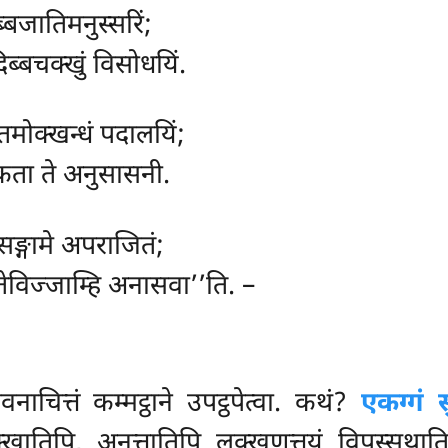
ुब्बजातिमनुस्सरिं;
िब्बचक्खुं विसोधयिं.
 तमोक्खन्धं पदालयिं;
, कता ते अनुसासनी.
सङ्गामे अपराजितं;
 तेविज्जाम्हि अनासवा’’ति. –
नाचित्तं कम्मट्ठाने उपट्ठपेत्वा. कथं?
एकग्गं 
ुक्खातिपि, अनत्तातिपि लक्खणत्तयं विपस्सथ