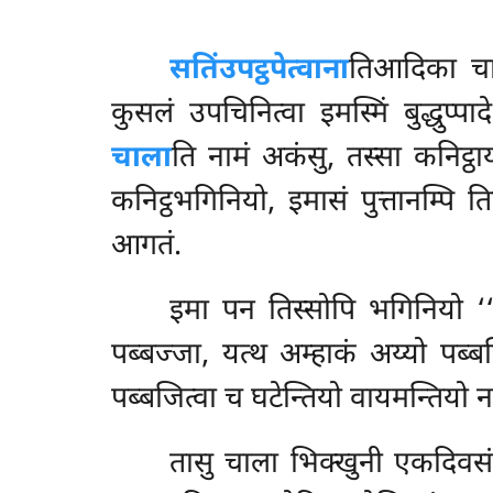
सतिं
उपट्ठपेत्वाना
तिआदिका चाला
कुसलं उपचिनित्वा इमस्मिं बुद्धुप्प
चाला
ति नामं अकंसु, तस्सा कनिट्ठ
कनिट्ठभगिनियो, इमासं पुत्तानम्पि 
आगतं.
इमा पन तिस्सोपि भगिनियो ‘
पब्बज्जा, यत्थ अम्हाकं अय्यो पब्ब
पब्बजित्वा च घटेन्तियो वायमन्तियो न
तासु चाला भिक्खुनी एकदिवसं प