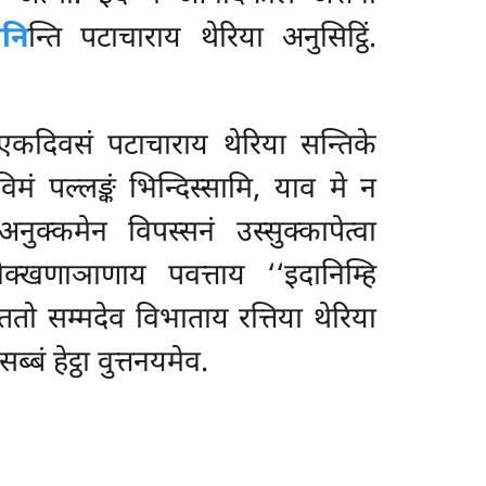
सनि
न्ति पटाचाराय थेरिया अनुसिट्ठिं.
री एकदिवसं पटाचाराय थेरिया सन्तिके
विमं पल्लङ्कं भिन्दिस्सामि, याव मे न
ुक्कमेन विपस्सनं उस्सुक्कापेत्वा
ेक्खणाञाणाय पवत्ताय ‘‘इदानिम्हि
ततो सम्मदेव विभाताय रत्तिया थेरिया
बं हेट्ठा वुत्तनयमेव.