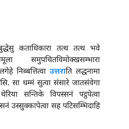
बुद्धेसु कताधिकारा तत्थ तत्थ भवे
ूला समुपचितविमोक्खसम्भारा
लगेहे निब्बत्तित्वा
उत्तरा
ति लद्धनामा
ि. सा धम्मं सुत्वा संसारे जातसंवेगा
रिया सन्तिके विपस्सनं पट्ठपेत्वा
्सनं उस्सुक्कापेत्वा सह पटिसम्भिदाहि