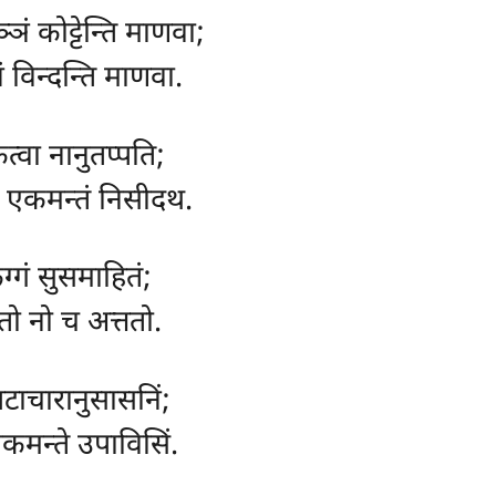
ञं कोट्टेन्ति माणवा;
नं विन्दन्ति माणवा.
कत्वा नानुतप्पति;
ा, एकमन्तं निसीदथ.
कग्गं सुसमाहितं;
रतो नो च अत्ततो.
 पटाचारानुसासनिं;
कमन्ते उपाविसिं.