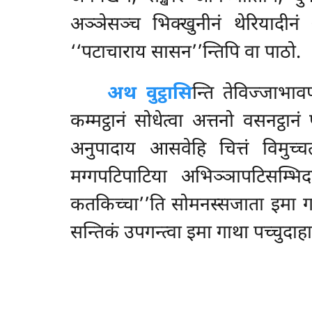
अञ्ञेसञ्च भिक्खुनीनं थेरियादीनं
‘‘पटाचाराय सासन’’न्तिपि वा पाठो.
अथ वुट्ठासि
न्ति तेविज्जाभाव
कम्मट्ठानं सोधेत्वा अत्तनो वसनट्ठान
अनुपादाय आसवेहि चित्तं विमुच्चत
मग्गपटिपाटिया अभिञ्ञापटिसम्भिद
कतकिच्चा’’ति सोमनस्सजाता इमा गाथा
सन्तिकं उपगन्त्वा इमा गाथा पच्चुदाहास