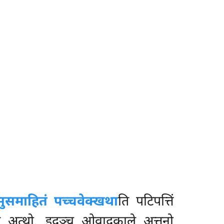
सुसमाहितं पच्चवेक्खथा
ति पटिपत्तिं
ाति अत्थो. इदञ्च ओवादकाले अत्तनो