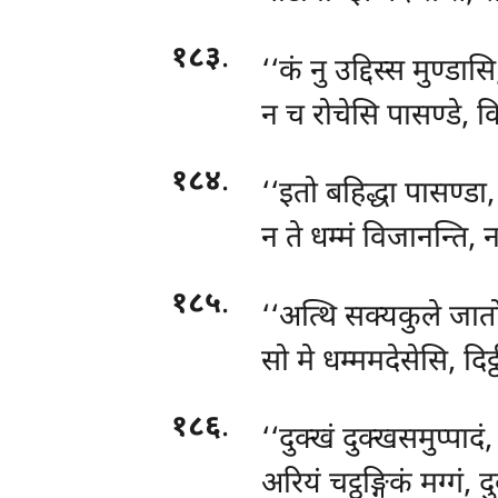
१८३
.
‘‘कं
नु उद्दिस्स मुण्ड
न
च रोचेसि पासण्डे, क
१८४
.
‘‘इतो बहिद्धा पासण्डा,
न ते धम्मं विजानन्ति, 
१८५
.
‘‘अत्थि सक्यकुले जातो,
सो मे धम्ममदेसेसि, दिट
१८६
.
‘‘दुक्खं दुक्खसमुप्पाद
अरियं चट्ठङ्गिकं मग्गं,