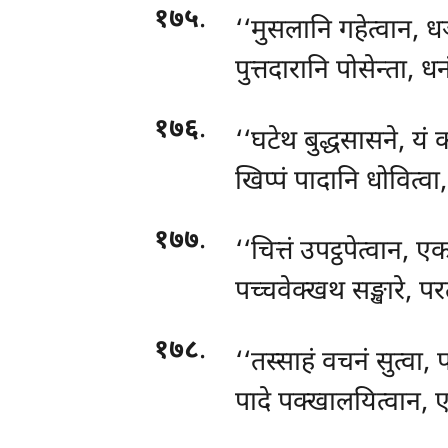
१७५
.
‘‘मुसलानि गहेत्वान, धञ्
पुत्तदारानि पोसेन्ता, ध
१७६
.
‘‘घटेथ बुद्धसासने, यं 
खिप्पं पादानि धोवित्व
१७७
.
‘‘चित्तं उपट्ठपेत्वान, ए
पच्चवेक्खथ सङ्खारे, प
१७८
.
‘‘तस्साहं वचनं सुत्वा,
पादे पक्खालयित्वान, ए