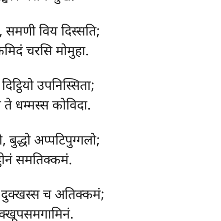
ासि, समणी विय दिस्सति;
िमिदं चरसि मोमुहा.
 दिट्ठियो उपनिस्सिता;
न ते धम्मस्स कोविदा.
 बुद्धो अप्पटिपुग्गलो;
्ठीनं समतिक्कमं.
ं, दुक्खस्स च अतिक्कमं;
 दुक्खूपसमगामिनं.