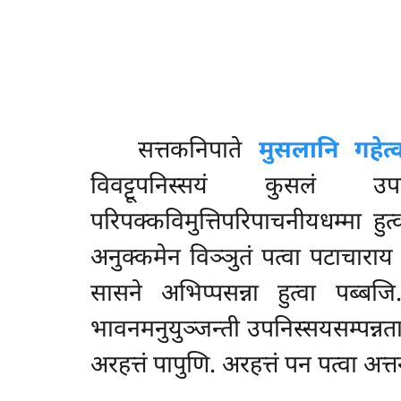
सत्तकनिपाते
मुसलानि गहेत्
विवट्टूपनिस्सयं कुसलं उप
परिपक्कविमुत्तिपरिपाचनीयधम्मा हुत्वा
अनुक्कमेन विञ्ञुतं पत्वा पटाचाराय 
सासने अभिप्पसन्ना हुत्वा पब्बजि
भावनमनुयुञ्जन्ती उपनिस्सयसम्पन्नताय
अरहत्तं पापुणि. अरहत्तं पन पत्वा अत्