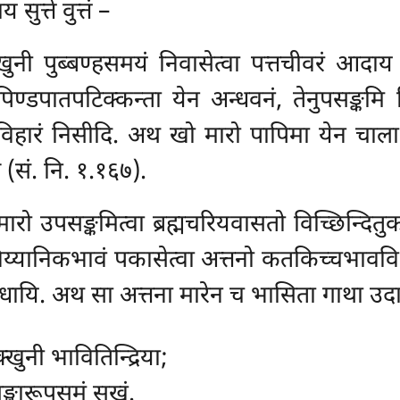
ुत्ते वुत्तं –
ी पुब्बण्हसमयं निवासेत्वा पत्तचीवरं आदाय स
 पिण्डपातपटिक्कन्ता येन अन्धवनं, तेनुपसङ्कमि
ाविहारं निसीदि. अथ खो मारो पापिमा येन चाला भ
 (सं. नि. १.१६७).
मारो उपसङ्कमित्वा ब्रह्मचरियवासतो विच्छिन्दितुक
च निय्यानिकभावं पकासेत्वा अत्तनो कतकिच्चभावव
वन्तरधायि. अथ सा अत्तना मारेन च भासिता गाथा उ
क्खुनी भावितिन्द्रिया;
ङ्खारूपसमं सुखं.