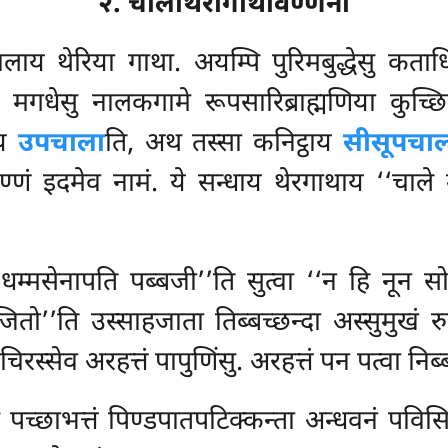
२. चालाथेरीगाथावण्णना
य थेरिया गाथा. अयम्पि पुरिमबुद्धेसु कताधिक
ादे मगधेसु नालकगामे रूपसारिब्राह्मणिया कुच्छि
ाय
उपचाला
ति, अथ तस्सा कनिट्ठाय
सीसूपचा
तिण्णं इदमेव नामं. ये सन्धाय थेरगाथाय ‘‘चाल
‘धम्मसेनापति पब्बजी’’ति सुत्वा ‘‘न हि नू
जितो’’ति उस्साहजाता तिब्बच्छन्दा अस्सुमुखं 
चिरस्सेव अरहत्तं पापुणिंसु. अरहत्तं पन पत्वा न
च्छाभत्तं पिण्डपातपटिक्कन्ता अन्धवनं पविसि