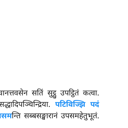
्तवसेन सतिं सुट्ठु उपट्ठितं कत्वा.
धादिपञ्चिन्द्रिया.
पटिविज्झि पदं
ूपसम
न्ति सब्बसङ्खारानं उपसमहेतुभूतं.