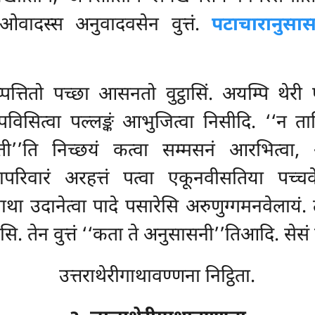
 ओवादस्स अनुवादवसेन वुत्तं.
पटाचारानुसा
प्पत्तितो पच्छा आसनतो वुट्ठासिं. अयम्पि थे
ं पविसित्वा पल्लङ्कं आभुजित्वा निसीदि. ‘‘न ता
ी’’ति निच्छयं कत्वा सम्मसनं आरभित्वा, अन
ापरिवारं अरहत्तं पत्वा एकूनवीसतिया पच्चव
 उदानेत्वा पादे पसारेसि अरुणुग्गमनवेलायं. 
ि. तेन वुत्तं ‘‘कता ते अनुसासनी’’तिआदि. सेसं सब्
उत्तराथेरीगाथावण्णना निट्ठिता.