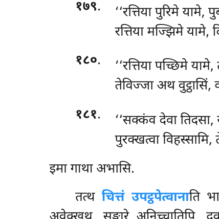
१७९
.
‘‘रत्तिया
पुरिमे यामे, प
रत्तिया मज्झिमे यामे, द
१८०
.
‘‘रत्तिया पच्छिमे यामे,
तेविज्जा अथ वुट्ठासिं
१८१
.
‘‘सक्कंव
देवा तिदसा, 
पुरक्खत्वा विहस्सामि,
इमा
गाथा अभासि.
तत्थ
चित्तं उपट्ठपेत्वाना
ति भाव
अवेक्खथ, सङ्खारे अनिच्चातिपि, द