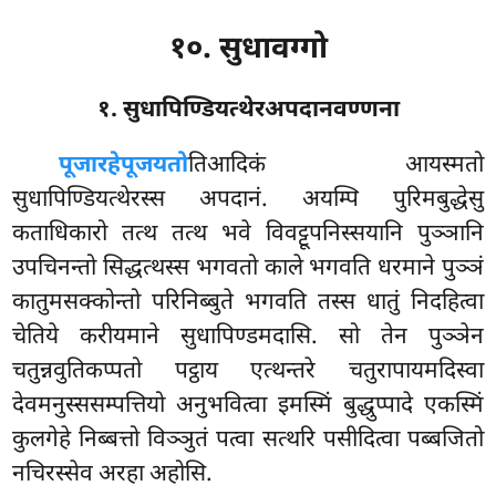
१०. सुधावग्गो
१. सुधापिण्डियत्थेरअपदानवण्णना
पूजारहे
पूजयतो
तिआदिकं आयस्मतो
सुधापिण्डियत्थेरस्स अपदानं. अयम्पि पुरिमबुद्धेसु
कताधिकारो तत्थ तत्थ भवे विवट्टूपनिस्सयानि पुञ्ञानि
उपचिनन्तो सिद्धत्थस्स भगवतो काले भगवति धरमाने पुञ्ञं
कातुमसक्कोन्तो परिनिब्बुते भगवति तस्स धातुं निदहित्वा
चेतिये करीयमाने सुधापिण्डमदासि. सो तेन पुञ्ञेन
चतुन्नवुतिकप्पतो पट्ठाय एत्थन्तरे चतुरापायमदिस्वा
देवमनुस्ससम्पत्तियो अनुभवित्वा इमस्मिं बुद्धुप्पादे एकस्मिं
कुलगेहे निब्बत्तो विञ्ञुतं पत्वा सत्थरि पसीदित्वा पब्बजितो
नचिरस्सेव अरहा अहोसि.