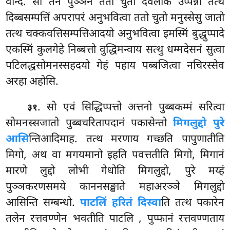
वन्दि. सो तेन पुञ्ञेन ततो चुतो देवलोके उप्पन्नो तत्थ
दिब्बसम्पत्तिं अपरापरं अनुभवित्वा ततो चुतो मनुस्सेसु जातो
तत्थ चक्कवत्तिसम्पत्तिआदयो अनुभवित्वा इमस्मिं बुद्धुप्पादे
एकस्मिं कुलगेहे निब्बत्तो वुद्धिमन्वाय सत्थु धम्मदेसनं सुत्वा
पटिलद्धसोमनस्सहदयो गेहं पहाय पब्बजित्वा नचिरस्सेव
अरहा अहोसि.
. सो
एवं सिद्धिप्पत्तो अत्तनो पुब्बकम्मं सरित्वा
३१
सोमनस्सजातो पुब्बचरितापदानं पकासेन्तो
मिगलुद्दो पुरे
आसि
न्तिआदिमाह. तत्थ मरणाय गच्छति पापुणातीति
मिगो, अथ वा मगयमानो इहति पवत्ततीति मिगो, मिगानं
मारणे लुद्दो लोभी गेधोति मिगलुद्दो, पुरे मय्हं
पुञ्ञकरणसमये काननसङ्खाते महाअरञ्ञे मिगलुद्दो
आसिन्ति सम्बन्धो.
पाटलिं हरितं दिस्वा
ति तत्थ पकारेन
तलेन रत्तवण्णेन भवतीति पाटलि
, पुप्फानं
रत्तवण्णताय