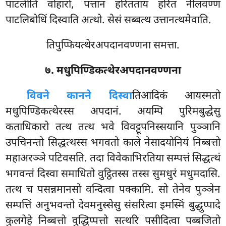
पाटलीति वोहारो, पत्तानं हरितताय हरितं नीलवण्णं
पाटलिबोधिं दिस्वाति अत्थो. सेसं सब्बत्थ उत्तानत्थमेवाति.
तिपुप्फियत्थेरअपदानवण्णना समत्ता.
७. मधुपिण्डिकत्थेरअपदानवण्णना
विवने कानने दिस्वा
तिआदिकं आयस्मतो
मधुपिण्डिकत्थेरस्स अपदानं. अयम्पि पुरिमबुद्धेसु
कताधिकारो तत्थ तत्थ भवे विवट्टूपनिस्सयानि पुञ्ञानि
उपचिनन्तो सिद्धत्थस्स भगवतो काले नेसादयोनियं निब्बत्तो
महाअरञ्ञे पटिवसति. तदा विवेकाभिरतिया सम्पत्तं सिद्धत्थं
भगवन्तं दिस्वा समाधितो वुट्ठितस्स तस्स सुमधुरं मधुमदासि.
तत्थ च पसन्नमानसो वन्दित्वा पक्कामि. सो तेनेव पुञ्ञेन
सम्पत्तिं अनुभवन्तो देवमनुस्सेसु संसरित्वा इमस्मिं बुद्धुप्पादे
कुलगेहे निब्बत्तो वुद्धिप्पत्तो सत्थरि पसीदित्वा पब्बजितो