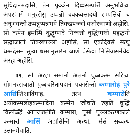
सूचिदानमदासि, तेन पुञ्ञेन दिब्बसम्पत्तिं अनुभवित्वा
अपरभागे मनुस्सेसु उप्पन्नो चक्कवत्तादयो सम्पत्तियो च
अनुभवन्तो उप्पन्नुप्पन्नभवे तिक्खपञ्ञो वजीरञाणो अहोसि.
सो कमेन इमस्मिं बुद्धुप्पादे निब्बत्तो वुद्धिप्पत्तो महद्धनो
सद्धाजातो तिक्खपञ्ञो अहोसि. सो एकदिवसं सत्थु
धम्मदेसनं सुत्वा धम्मानुसारेन ञाणं पेसेत्वा निसिन्नासनेयेव
अरहा अहोसि.
. सो अरहा समानो अत्तनो पुब्बकम्मं सरित्वा
१९
सोमनस्सजातो पुब्बचरितापदानं पकासेन्तो
कम्मारोहं पुरे
आसि
न्तिआदिमाह. तत्थ
कम्मारो
ति
अयोकम्मलोहकम्मादिना कम्मेन जीवति रुहति वुद्धिं
विरूळ्हिं आपज्जतीति कम्मारो, पुब्बे पुञ्ञकरणकाले
कम्मारो
आसिं
अहोसिन्ति अत्थो. सेसं सब्बत्थ
उत्तानमेवाति.