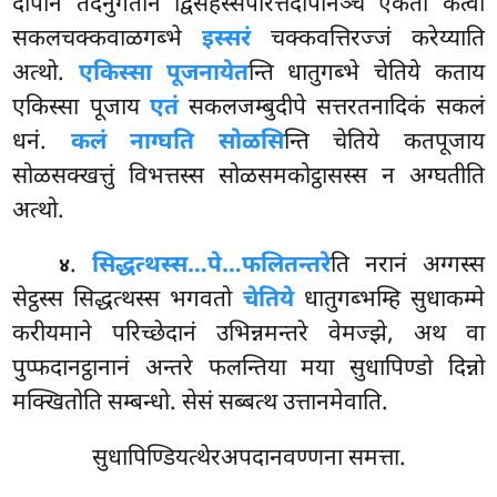
दीपानं तदनुगतानं द्विसहस्सपरित्तदीपानञ्च एकतो कत्वा
सकलचक्कवाळगब्भे
इस्सरं
चक्कवत्तिरज्जं करेय्याति
अत्थो.
एकिस्सा पूजनायेत
न्ति धातुगब्भे चेतिये कताय
एकिस्सा पूजाय
एतं
सकलजम्बुदीपे सत्तरतनादिकं सकलं
धनं.
कलं नाग्घति सोळसि
न्ति चेतिये कतपूजाय
सोळसक्खत्तुं विभत्तस्स सोळसमकोट्ठासस्स न अग्घतीति
अत्थो.
.
सिद्धत्थस्स…पे…
फलितन्तरे
ति नरानं अग्गस्स
४
सेट्ठस्स सिद्धत्थस्स भगवतो
चेतिये
धातुगब्भम्हि सुधाकम्मे
करीयमाने परिच्छेदानं उभिन्नमन्तरे वेमज्झे, अथ वा
पुप्फदानट्ठानानं अन्तरे फलन्तिया मया सुधापिण्डो दिन्नो
मक्खितोति सम्बन्धो. सेसं सब्बत्थ उत्तानमेवाति.
सुधापिण्डियत्थेरअपदानवण्णना समत्ता.