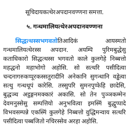
सूचिदायकत्थेरअपदानवण्णना समत्ता.
५. गन्धमालियत्थेरअपदानवण्णना
सिद्धत्थस्स
भगवतो
तिआदिकं आयस्मतो
गन्धमालियत्थेरस्स अपदान. अयम्पि पुरिमबुद्धेसु
कताधिकारो सिद्धत्थस्स भगवतो काले कुलगेहे निब्बत्तो
महद्धनो महाभोगो अहोसि. सो सत्थरि पसीदित्वा
चन्दनागरुकप्पूरकस्सतुरादीनि अनेकानि सुगन्धानि वड्ढेत्वा
सत्थु गन्धथूपं कारेसि. तस्सुपरि सुमनपुप्फेहि छादेसि,
बुद्धञ्च अट्ठङ्गनमक्कारं अकासि. सो तेन पुञ्ञकम्मेन
देवमनुस्सेसु सम्पत्तियो अनुभवित्वा इमस्मिं बुद्धुप्पादे
विभवसम्पन्ने एकस्मिं कुलगेहे निब्बत्तो वुद्धिमन्वाय सत्थरि
पसीदित्वा पब्बजितो नचिरस्सेव अरहा अहोसि.