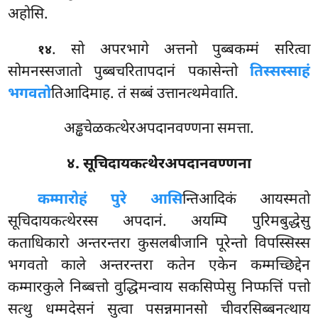
अहोसि.
. सो अपरभागे अत्तनो पुब्बकम्मं सरित्वा
१४
सोमनस्सजातो पुब्बचरितापदानं पकासेन्तो
तिस्सस्साहं
भगवतो
तिआदिमाह. तं सब्बं उत्तानत्थमेवाति.
अड्ढचेळकत्थेरअपदानवण्णना समत्ता.
४. सूचिदायकत्थेरअपदानवण्णना
कम्मारोहं पुरे आसि
न्तिआदिकं आयस्मतो
सूचिदायकत्थेरस्स अपदानं. अयम्पि पुरिमबुद्धेसु
कताधिकारो अन्तरन्तरा कुसलबीजानि पूरेन्तो विपस्सिस्स
भगवतो काले अन्तरन्तरा कतेन एकेन कम्मच्छिद्देन
कम्मारकुले निब्बत्तो वुद्धिमन्वाय सकसिप्पेसु निप्फत्तिं पत्तो
सत्थु धम्मदेसनं सुत्वा पसन्नमानसो चीवरसिब्बनत्थाय