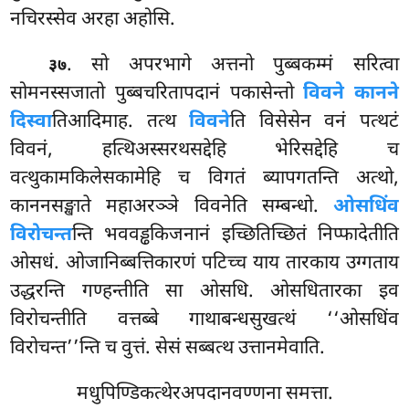
नचिरस्सेव अरहा अहोसि.
. सो अपरभागे अत्तनो पुब्बकम्मं सरित्वा
३७
सोमनस्सजातो पुब्बचरितापदानं पकासेन्तो
विवने कानने
दिस्वा
तिआदिमाह. तत्थ
विवने
ति विसेसेन वनं पत्थटं
विवनं, हत्थिअस्सरथसद्देहि भेरिसद्देहि च
वत्थुकामकिलेसकामेहि च विगतं ब्यापगतन्ति अत्थो,
काननसङ्खाते महाअरञ्ञे विवनेति सम्बन्धो.
ओसधिंव
विरोचन्त
न्ति भववड्ढकिजनानं इच्छितिच्छितं निप्फादेतीति
ओसधं. ओजानिब्बत्तिकारणं पटिच्च याय तारकाय उग्गताय
उद्धरन्ति गण्हन्तीति सा ओसधि. ओसधितारका
इव
विरोचन्तीति वत्तब्बे गाथाबन्धसुखत्थं ‘‘ओसधिंव
विरोचन्त’’न्ति च वुत्तं. सेसं सब्बत्थ उत्तानमेवाति.
मधुपिण्डिकत्थेरअपदानवण्णना समत्ता.