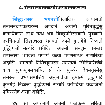
८. सेनासनदायकत्थेरअपदानवण्णना
सिद्धत्थस्स भगवतो
तिआदिकं आयस्मतो
सेनासनदायकत्थेरस्स अपदानं. अयम्पि पुरिमबुद्धेसु
कताधिकारो तत्थ तत्थ भवे विवट्टूपनिस्सयानि पुञ्ञानि
उपचिनन्तो सिद्धत्थस्स भगवतो
काले कुलगेहे निब्बत्तो
वुद्धिप्पत्तो सत्थरि पसीदित्वा अत्तनो वसनट्ठानं वनन्तरं
सम्पत्तस्स भगवतो पणामं कत्वा पण्णसन्थरं सन्थरित्वा
अदासि. भगवतो निसिन्नट्ठानस्स समन्ततो भित्तिपरिच्छेदं
कत्वा पुप्फपूजमकासि. सो तेन पुञ्ञेन
देवमनुस्सेसु
संसरन्तो उभयसम्पत्तियो अनुभवित्वा इमस्मिं बुद्धुप्पादे
कुलगेहे निब्बत्तो वुद्धिप्पत्तो सत्थरि पसीदित्वा पब्बजितो
नचिरस्सेव अरहा अहोसि.
. सो अपरभागे अत्तनो पुब्बकम्मं सरित्वा
४५