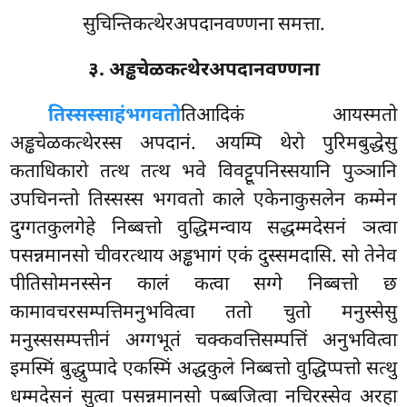
सुचिन्तिकत्थेरअपदानवण्णना समत्ता.
३. अड्ढचेळकत्थेरअपदानवण्णना
तिस्सस्साहं
भगवतो
तिआदिकं आयस्मतो
अड्ढचेळकत्थेरस्स अपदानं. अयम्पि थेरो पुरिमबुद्धेसु
कताधिकारो तत्थ तत्थ भवे विवट्टूपनिस्सयानि पुञ्ञानि
उपचिनन्तो तिस्सस्स भगवतो काले एकेनाकुसलेन कम्मेन
दुग्गतकुलगेहे निब्बत्तो वुद्धिमन्वाय सद्धम्मदेसनं ञत्वा
पसन्नमानसो चीवरत्थाय अड्ढभागं एकं दुस्समदासि. सो
तेनेव
पीतिसोमनस्सेन कालं कत्वा सग्गे निब्बत्तो छ
कामावचरसम्पत्तिमनुभवित्वा ततो चुतो मनुस्सेसु
मनुस्ससम्पत्तीनं अग्गभूतं चक्कवत्तिसम्पत्तिं अनुभवित्वा
इमस्मिं बुद्धुप्पादे एकस्मिं अद्धकुले
निब्बत्तो वुद्धिप्पत्तो सत्थु
धम्मदेसनं सुत्वा पसन्नमानसो पब्बजित्वा नचिरस्सेव अरहा