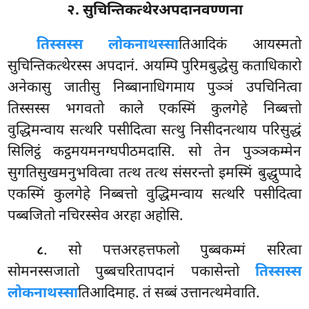
२. सुचिन्तिकत्थेरअपदानवण्णना
तिस्सस्स लोकनाथस्सा
तिआदिकं आयस्मतो
सुचिन्तिकत्थेरस्स अपदानं. अयम्पि पुरिमबुद्धेसु कताधिकारो
अनेकासु जातीसु निब्बानाधिगमाय पुञ्ञं उपचिनित्वा
तिस्सस्स भगवतो काले एकस्मिं कुलगेहे निब्बत्तो
वुद्धिमन्वाय सत्थरि पसीदित्वा सत्थु निसीदनत्थाय परिसुद्धं
सिलिट्ठं कट्ठमयमनग्घपीठमदासि. सो तेन पुञ्ञकम्मेन
सुगतिसुखमनुभवित्वा तत्थ तत्थ संसरन्तो इमस्मिं बुद्धुप्पादे
एकस्मिं कुलगेहे निब्बत्तो वुद्धिमन्वाय सत्थरि पसीदित्वा
पब्बजितो नचिरस्सेव अरहा अहोसि.
. सो पत्तअरहत्तफलो पुब्बकम्मं सरित्वा
८
सोमनस्सजातो पुब्बचरितापदानं पकासेन्तो
तिस्सस्स
लोकनाथस्सा
तिआदिमाह. तं सब्बं उत्तानत्थमेवाति.