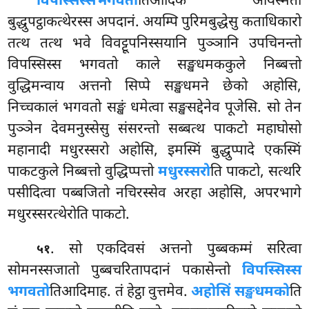
विपस्सिस्स
भगवतो
तिआदिकं आयस्मतो
बुद्धुपट्ठाकत्थेरस्स अपदानं. अयम्पि पुरिमबुद्धेसु कताधिकारो
तत्थ तत्थ भवे विवट्टूपनिस्सयानि पुञ्ञानि उपचिनन्तो
विपस्सिस्स भगवतो काले सङ्खधमककुले निब्बत्तो
वुद्धिमन्वाय अत्तनो सिप्पे सङ्खधमने छेको अहोसि,
निच्चकालं भगवतो सङ्खं धमेत्वा सङ्खसद्देनेव पूजेसि. सो तेन
पुञ्ञेन देवमनुस्सेसु संसरन्तो सब्बत्थ पाकटो महाघोसो
महानादी मधुरस्सरो अहोसि, इमस्मिं बुद्धुप्पादे एकस्मिं
पाकटकुले निब्बत्तो वुद्धिप्पत्तो
मधुरस्सरो
ति पाकटो, सत्थरि
पसीदित्वा पब्बजितो नचिरस्सेव अरहा अहोसि, अपरभागे
मधुरस्सरत्थेरोति पाकटो.
. सो
एकदिवसं अत्तनो पुब्बकम्मं सरित्वा
५१
सोमनस्सजातो पुब्बचरितापदानं पकासेन्तो
विपस्सिस्स
भगवतो
तिआदिमाह. तं हेट्ठा वुत्तमेव.
अहोसिं सङ्खधमको
ति