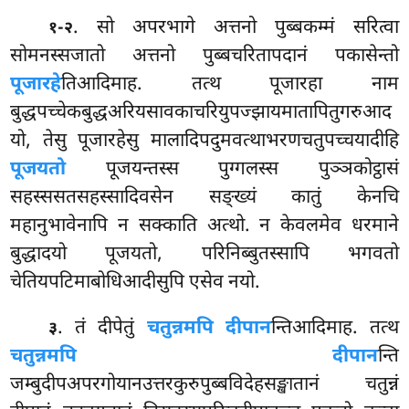
. सो अपरभागे अत्तनो पुब्बकम्मं सरित्वा
१-२
सोमनस्सजातो अत्तनो पुब्बचरितापदानं पकासेन्तो
पूजारहे
तिआदिमाह. तत्थ पूजारहा नाम
बुद्धपच्चेकबुद्धअरियसावकाचरियुपज्झायमातापितुगरुआद
यो, तेसु पूजारहेसु मालादिपदुमवत्थाभरणचतुपच्चयादीहि
पूजयतो
पूजयन्तस्स पुग्गलस्स पुञ्ञकोट्ठासं
सहस्ससतसहस्सादिवसेन सङ्ख्यं कातुं केनचि
महानुभावेनापि न सक्काति अत्थो. न केवलमेव धरमाने
बुद्धादयो पूजयतो, परिनिब्बुतस्सापि भगवतो
चेतियपटिमाबोधिआदीसुपि एसेव नयो.
. तं दीपेतुं
चतुन्नमपि दीपान
न्तिआदिमाह. तत्थ
३
चतुन्नमपि दीपान
न्ति
जम्बुदीपअपरगोयानउत्तरकुरुपुब्बविदेहसङ्खातानं चतुन्नं