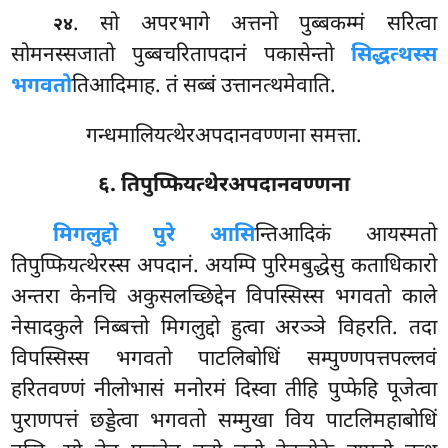
. सो अपरभागे अत्तनो पुब्बकम्मं सरित्वा
२४
सोमनस्सजातो पुब्बचरितापदानं पकासेन्तो
सिद्धत्थस्स
भगवतो
तिआदिमाह. तं सब्बं उत्तानत्थमेवाति.
गन्धमालियत्थेरअपदानवण्णना समत्ता.
६. तिपुप्फियत्थेरअपदानवण्णना
मिगलुद्दो पुरे आसि
न्तिआदिकं आयस्मतो
तिपुप्फियत्थेरस्स अपदानं. अयम्पि पुरिमबुद्धेसु कताधिकारो
अन्तरा केनचि अकुसलच्छिद्देन विपस्सिस्स भगवतो काले
नेसादकुले निब्बत्तो मिगलुद्दो हुत्वा अरञ्ञे विहरति. तदा
विपस्सिस्स भगवतो पाटलिबोधिं सम्पुण्णपत्तपल्लवं
हरितवण्णं नीलोभासं मनोरमं दिस्वा तीहि पुप्फेहि पूजेत्वा
पुराणपत्तं छड्डेत्वा भगवतो सम्मुखा विय पाटलिमहाबोधिं