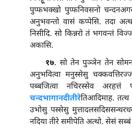
पुप्फभक्खो पुप्फनिवसनो चन्दनअग
अनुभवन्तो वासं कप्पेसि. तदा अत्थ
निसीदि. सो किन्नरो तं भगवन्तं विज्
अकासि.
१७
. सो तेन पुञ्ञेन तेन सोमन
अनुभवित्वा मनुस्सेसु चक्कवत्तिरज
पब्बजित्वा नचिरस्सेव अरहत्तं 
चन्दभागानदीतीरे
तिआदिमाह. तत्थ च
उभोसु पस्सेसु मुत्तादलसदिससन्थ
नदिया तीरे समीपेति अत्थो. सेसं सब्बं हे