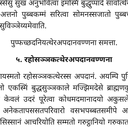
्सेसु सुखं अनुभवित्वा इमस्मिं बुद्धुप्पादे सावत्थ
वा अत्तनो पुब्बकम्मं सरित्वा सोमनस्सजातो पुब
 सुविञ्ञेय्यमेवाति.
पुप्फच्छदनियत्थेरअपदानवण्णना समत्ता.
५. रहोसञ्ञकत्थेरअपदानवण्णना
यस्मतो रहोसञ्ञकत्थेरस्स अपदानं. अयम्पि पुरि
ो एकस्मिं बुद्धसुञ्ञकाले मज्झिमदेसे ब्राह्मणकु
न्तो केवलं उदरं पूरेत्वा कोधमदमानादयो अकुसल
वा अनेकतापससतपरिवारो वसभपब्बतसमीपे अस्
 सिस्सानं आचरियोति सम्मतो गरुट्ठानियो गरुकात