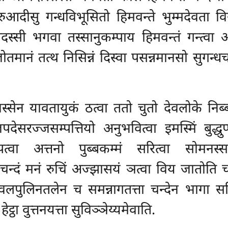
रुआदीसु गन्धविभूसितो हिमवन्ते भुम्मदेवत
दस्सी भगवा तस्सानुकम्पाय हिमवन्तं गन्त्वा आ
जोतमानं तत्थ निसिन्नं दिस्वा पसन्नमानसो सुगन्
स्सेन यावतायुकं ठत्वा ततो चुतो देवलोके निब
्जपदेसरज्जसम्पत्तियो अनुभवित्वा
इमस्मिं बुद्ध
पत्वा अत्तनो पुब्बकम्मं सरित्वा सोमनस्स
न्दं मनं रुचिं अज्झासयं ञत्वा विय जातोति चन
रधवलपुलिनतलेन
च समन्नागतत्ता चन्देन भागा 
ट्ठा वुत्तनयत्ता सुविञ्ञेय्यमेवाति.