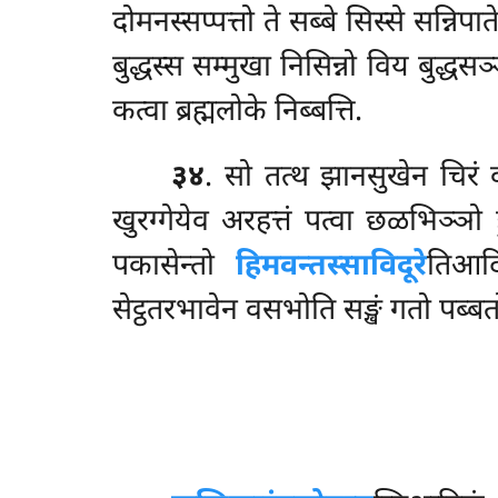
दोमनस्सप्पत्तो ते सब्बे सिस्से सन्निप
बुद्धस्स सम्मुखा निसिन्नो विय बुद्धसञ
कत्वा ब्रह्मलोके निब्बत्ति.
३४
. सो तत्थ झानसुखेन चिरं वसि
खुरग्गेयेव अरहत्तं पत्वा छळभिञ्ञो 
पकासेन्तो
हिमवन्तस्साविदूरे
तिआद
सेट्ठतरभावेन वसभोति सङ्खं गतो पब्बतो