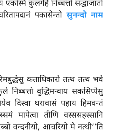
ियं एकस्मिं कुलगेहे निब्बत्तो सद्धाजातो
्बचरितापदानं पकासेन्तो
सुनन्दो नाम
मबुद्धेसु कताधिकारो तत्थ तत्थ भवे
ले निब्बत्तो वुद्धिमन्वाय सकसिप्पेसु
ेयेव दिस्वा घरावासं पहाय हिमवन्तं
समं मापेत्वा तीणि वस्ससहस्सानि
ब्बो वन्दनीयो, आचरियो मे नत्थी’’ति