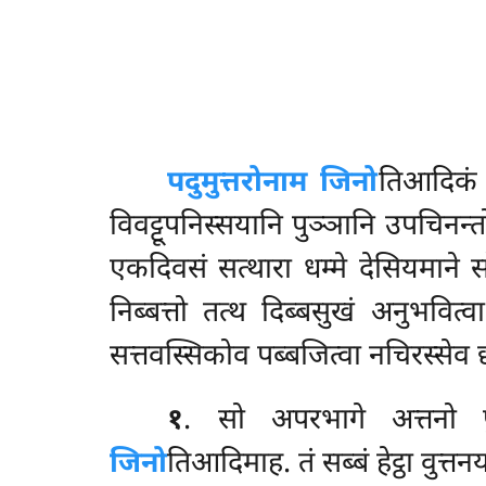
पदुमुत्तरो
नाम जिनो
तिआदिकं आ
विवट्टूपनिस्सयानि पुञ्ञानि उपचिनन्तो
एकदिवसं
सत्थारा धम्मे देसियमाने 
निब्बत्तो तत्थ दिब्बसुखं अनुभवित्वा
सत्तवस्सिकोव पब्बजित्वा नचिरस्से
१
. सो अपरभागे अत्तनो पुब
जिनो
तिआदिमाह. तं सब्बं हेट्ठा वुत्तनय