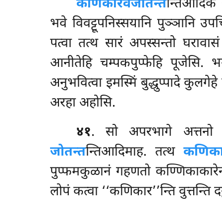
कणिकारंव
जोतन्त
न्तिआदिकं 
भवे विवट्टूपनिस्सयानि पुञ्ञानि उपच
पत्वा तत्थ सारं अपस्सन्तो घरावासं 
आनीतेहि चम्पकपुप्फेहि पूजेसि. भ
अनुभवित्वा इमस्मिं बुद्धुप्पादे कुलगे
अरहा अहोसि.
४१
. सो अपरभागे अत्तनो पु
जोतन्त
न्तिआदिमाह. तत्थ
कणिक
पुप्फमकुळानं गहणतो कण्णिकाकारेन 
लोपं कत्वा ‘‘कणिकार’’न्ति
वुत्तन्ति 