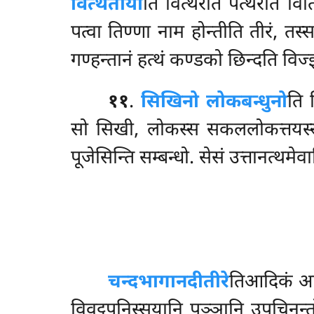
वित्थताया
ति वित्थरति पत्थरति वित्
पत्वा तिण्णा नाम होन्तीति तीरं, तस
गण्हन्तानं हत्थं कण्डको छिन्दति विज्झ
११
.
सिखिनो लोकबन्धुनो
ति 
सो सिखी, लोकस्स सकललोकत्तयस्स 
पूजेसिन्ति सम्बन्धो. सेसं उत्तानत्थमेवा
चन्दभागानदीतीरे
तिआदिकं आयस
विवट्टूपनिस्सयानि पुञ्ञानि उपचिनन्