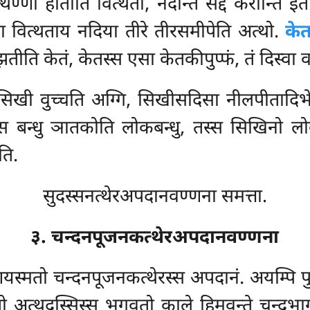
थिण्णा होतीति वित्थता, नदन्ति सद्दं करोन्ति इ
्सा वित्थताय नदिया तीरे तीरसमीपेति अत्थो.
केत
तीति केतं, केतस्स एसा केतकीपुप्फं, तं दिस्वा वण्
सिखी वुच्चति अग्गि, सिखीसदिसा नीलपीतादिभ
बन्धु ञातकोति लोकबन्धु, तस्स सिखिनो लोक
ति.
सुदस्सनत्थेरअपदानवण्णना समत्ता.
३. चन्दनपूजनकत्थेरअपदानवण्णना
्मतो चन्दनपूजनकत्थेरस्स अपदानं. अयम्पि पुरि
तो अत्थदस्सिस्स भगवतो काले हिमवन्ते चन्दभाग