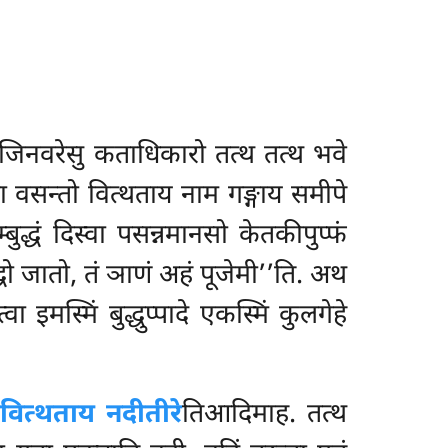
मजिनवरेसु कताधिकारो तत्थ तत्थ भवे
वा वसन्तो वित्थताय नाम गङ्गाय समीपे
ुद्धं दिस्वा पसन्नमानसो केतकीपुप्फं
ुद्धो जातो, तं ञाणं अहं पूजेमी’’ति. अथ
मस्मिं बुद्धुप्पादे एकस्मिं कुलगेहे
ो
वित्थताय नदीतीरे
तिआदिमाह. तत्थ