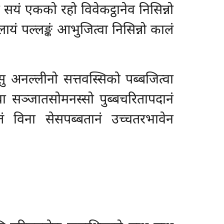
्वा सयं एकको रहो विवेकट्ठानेव निसिन्नो
ालायं पल्लङ्कं आभुजित्वा निसिन्नो कालं
मेसु अनल्लीनो सत्तवस्सिको पब्बजित्वा
त्वा सञ्जातसोमनस्सो पुब्बचरितापदानं
तं विना सेसपब्बतानं उच्चतरभावेन