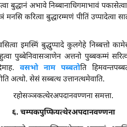
ातेत्वा बुद्धानं अभावे निब्बानाधिगमाभावं पकासेत
्ञं मनसि करित्वा बुद्धारम्मणं पीतिं उप्पादेत्वा स
त्वा इमस्मिं बुद्धुप्पादे कुलगेहे निब्बत्तो का
हुत्वा पुब्बेनिवासञाणेन अत्तनो पुब्बकम्मं सरि
िमाह.
वसभो नाम पब्बतो
ति हिमवन्तपब्ब
ति अत्थो. सेसं सब्बत्थ उत्तानत्थमेवाति.
रहोसञ्ञकत्थेरअपदानवण्णना समत्ता.
६. चम्पकपुप्फियत्थेरअपदानवण्णना