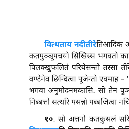
वित्थताय नदीतीरे
तिआदिकं आय
कतपुञ्ञूपचयो सिखिस्स भगवतो काले कु
पिलक्खुफलितं परियेसन्तो तस्सा तीरे
वण्टेनेव छिन्दित्वा पूजेन्तो एवमाह – 
भगवा अनुमोदनमकासि. सो तेन पुञ्ञेन 
निब्बत्तो सत्थरि पसन्नो पब्बजित्वा 
१०
.
सो
अत्तनो कतकुसलं सरित