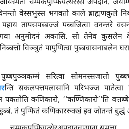
आयस्मतो चम्पकपुप्फियत्थेरस्स अपदानं. अयम्पि
िनन्तो वेस्सभुस्स भगवतो काले ब्राह्मणकुले
निब
पहाय तापसपब्बज्जं पब्बजित्वा वनन्तरे वसन्तो
गवा अनुमोदनं अकासि. सो तेनेव कुसलेन देवम
हे निब्बत्तो विञ्ञुतं पापुणित्वा पुब्बवासनाबलेन
ब्बपुञ्ञकम्मं सरित्वा सोमनस्सजातो पुब्
ार
न्ति सकलपत्तपलासानि परिभज्ज पातेत्वा प
पकतोति कणिकारो, ‘‘कण्णिकारो’’ति वत्तब्बे 
दट्ठब्बं. तं पुप्फितं कणिकाररुक्खं इव जोतन्तं बुद्ध
चम्पकपुप्फियत्थेरअपदानवण्णना समत्ता.