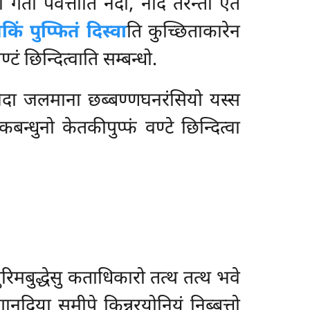
ता गता पवत्ताति नदी, नदिं तरन्ता एतं
किं पुप्फितं दिस्वा
ति कुच्छिताकारेन
टं छिन्दित्वाति सम्बन्धो.
ेदा जलमाना छब्बण्णघनरंसियो यस्स
बन्धुनो केतकीपुप्फं
वण्टे छिन्दित्वा
मबुद्धेसु कताधिकारो तत्थ तत्थ भवे
ानदिया समीपे किन्नरयोनियं निब्बत्तो