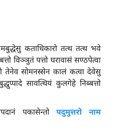
बुद्धेसु कताधिकारो तत्थ तत्थ भवे
्तो विञ्ञुतं पत्तो घरावासं सण्ठपेत्वा
 तेनेव सोमनस्सेन कालं कत्वा देवेसु
धुप्पादे सावत्थियं कुलगेहे निब्बत्तो
तापदानं पकासेन्तो
पदुमुत्तरो नाम