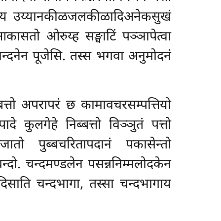
ा विय उय्यानकीळजलकीळादिअनेकसुखं
कासतो ओरुय्ह सङ्घाटिं पञ्ञापेत्वा
धचन्दनेन पूजेसि. तस्स भगवा अनुमोदनं
्बत्तो अपरापरं छ कामावचरसम्पत्तियो
ुप्पादे कुलगेहे निब्बत्तो विञ्ञुतं पत्तो
जातो पुब्बचरितापदानं पकासेन्तो
्दो. चन्दमण्डलेन पसन्ननिम्मलोदकेन
सदिसाति चन्दभागा, तस्सा चन्दभागाय