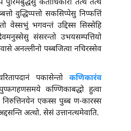
 पुरिमबुद्धेसु कताधिकारो तत्थ तत्थ
्बत्तो वुद्धिप्पत्तो सकसिप्पेसु निप्फत्तिं
 वेस्सभुं भगवन्तं उद्दिस्स सिस्सेहि
नुस्सेसु संसरन्तो उभयसम्पत्तियो
 घरावासे अनल्लीनो पब्बजित्वा नचिरस्सेव
बचरितापदानं पकासेन्तो
कणिकारंव
ुप्फगहणसमये कण्णिकाबद्धो हुत्वा
निरुत्तिनयेन एकस्स पुब्ब ण-कारस्स
ं अद्दसन्ति अत्थो. सेसं उत्तानत्थमेवाति.