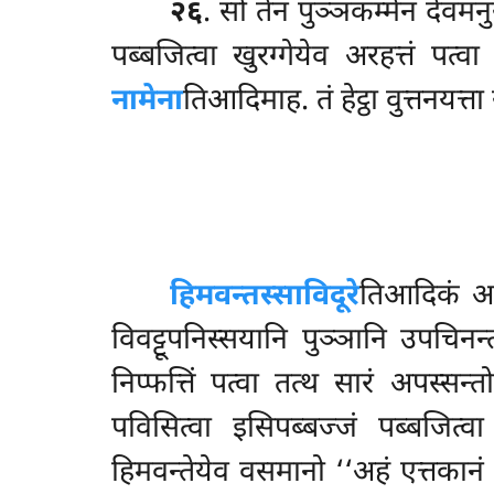
२६
. सो तेन पुञ्ञकम्मेन देवमनुस
पब्बजित्वा खुरग्गेयेव अरहत्तं पत्
नामेना
तिआदिमाह. तं हेट्ठा वुत्तनयत्ता
हिमवन्तस्साविदूरे
तिआदिकं
आ
विवट्टूपनिस्सयानि पुञ्ञानि उपचिनन्त
निप्फत्तिं पत्वा तत्थ सारं अपस्स
पविसित्वा इसिपब्बज्जं
पब्बजित्
हिमवन्तेयेव वसमानो ‘‘अहं एत्तकानं