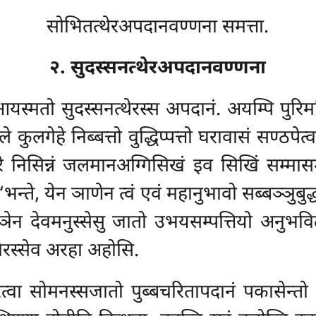
सोभितत्थेरअपदानवण्णना समत्ता.
२. सुदस्सनत्थेरअपदानवण्णना
स्मतो सुदस्सनत्थेरस्स अपदानं. अयम्पि पुरि
लगेहे निब्बत्तो वुद्धिप्पत्तो घरावासं सण्ठपेत्
 निसिन्नं जलमानअग्गिसिखं इव सिखिं सम्मासम्ब
‘‘भन्ते, येन ञाणेन त्वं एवं महानुभावो सब्बञ्ञुब
देवमनुस्सेसु जातो उभयसम्पत्तियो अनुभवित्वा इ
नचिरस्सेव अरहा अहोसि.
्वा सोमनस्सजातो पुब्बचरितापदानं पकासेन्त