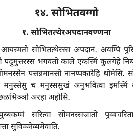
१४. सोभितवग्गो
१. सोभितत्थेरअपदानवण्णना
यस्मतो सोभितत्थेरस्स अपदानं. अयम्पि पुरिम
 पदुमुत्तरस्स भगवतो काले एकस्मिं कुलगेहे निब्बत
सोमनस्सेन पसन्नमानसो नानप्पकारेहि थोमेसि. सो
 मनुस्सेसु च मनुस्ससुखं अनुभवित्वा इमस्मिं बुद्
व छळभिञ्ञो अरहा अहोसि.
्बकम्मं सरित्वा सोमनस्सजातो पुब्बचरि
त्ता सुविञ्ञेय्यमेवाति.