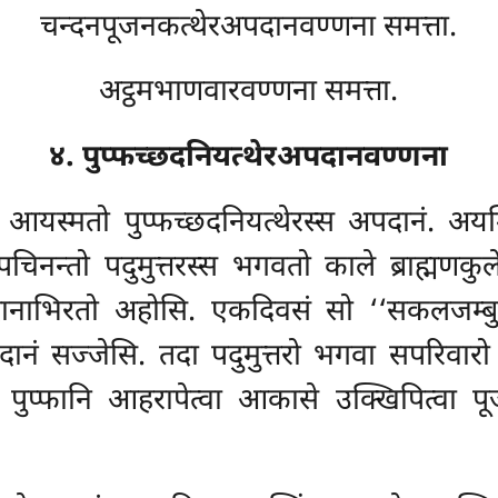
चन्दनपूजनकत्थेरअपदानवण्णना समत्ता.
अट्ठमभाणवारवण्णना समत्ता.
४. पुप्फच्छदनियत्थेरअपदानवण्णना
आयस्मतो पुप्फच्छदनियत्थेरस्स अपदानं. अयम्प
पचिनन्तो पदुमुत्तरस्स भगवतो काले ब्राह्मणकुले 
ो दानाभिरतो अहोसि. एकदिवसं सो ‘‘सकलजम्ब
हादानं सज्जेसि. तदा पदुमुत्तरो भगवा सपरिवारो
वा पुप्फानि आहरापेत्वा आकासे उक्खिपित्वा प