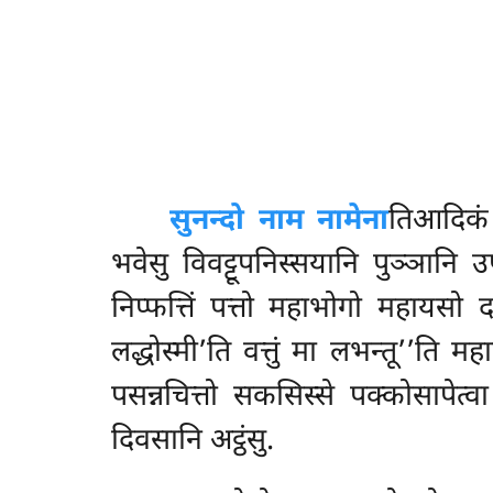
सुनन्दो नाम नामेना
तिआदिकं 
भवेसु विवट्टूपनिस्सयानि पुञ्ञानि उ
निप्फत्तिं पत्तो महाभोगो महायस
लद्धोस्मी’ति
वत्तुं मा लभन्तू’’ति म
पसन्नचित्तो सकसिस्से पक्कोसापेत्
दिवसानि अट्ठंसु.