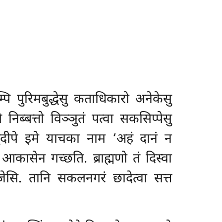
ि पुरिमबुद्धेसु कताधिकारो अनेकेसु
निब्बत्तो विञ्ञुतं पत्वा सकसिप्पेसु
ुदीपे इमे याचका नाम ‘अहं दानं न
 आकासेन गच्छति. ब्राह्मणो तं दिस्वा
ूजेसि. तानि सकलनगरं छादेत्वा सत्त