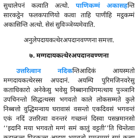
सुधालेपनं कत्वाति अत्थो.
पाणिकम्मं अकासह
न्ति
सारकट्ठेन फलकपाणियो कत्वा ताहि पाणीहि मट्ठकम्मं
अकासिन्ति अत्थो. सेसं सुविञ्ञेय्यमेवाति.
अनुलेपदायकत्थेरअपदानवण्णना समत्ता.
७. मग्गदायकत्थेरअपदानवण्णना
उत्तरित्वान नदिक
न्तिआदिकं आयस्मतो
मग्गदायकत्थेरस्स अपदानं. अयम्पि पुरिमजिनवरेसु
कताधिकारो अनेकेसु भवेसु निब्बानाधिगमत्थाय पुञ्ञानि
उपचिनन्तो सिद्धत्थस्स भगवतो काले लोकसम्मते कुले
निब्बत्तो वुद्धिमन्वाय घरावासं वसन्तो एकदिवसं भगवन्तं
एकं नदिं उत्तरित्वा वनन्तरं गच्छन्तं दिस्वा पसन्नमानसो
‘‘इदानि मया भगवतो मग्गं समं कातुं वट्टती’’ति चिन्तेत्वा