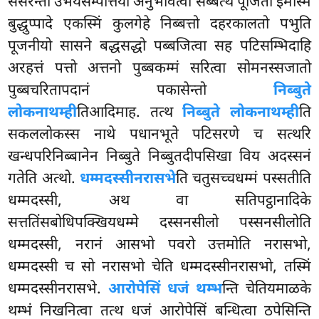
संसरन्तो उभयसम्पत्तियो अनुभवित्वा सब्बत्थ पूजितो इमस्मिं
बुद्धुप्पादे एकस्मिं कुलगेहे निब्बत्तो दहरकालतो पभुति
पूजनीयो सासने बद्धसद्धो पब्बजित्वा सह पटिसम्भिदाहि
अरहत्तं पत्तो
अत्तनो पुब्बकम्मं सरित्वा सोमनस्सजातो
पुब्बचरितापदानं पकासेन्तो
निब्बुते
लोकनाथम्ही
तिआदिमाह. तत्थ
निब्बुते लोकनाथम्ही
ति
सकललोकस्स नाथे पधानभूते पटिसरणे च सत्थरि
खन्धपरिनिब्बानेन निब्बुते निब्बुतदीपसिखा विय अदस्सनं
गतेति अत्थो.
धम्मदस्सीनरासभे
ति चतुसच्चधम्मं पस्सतीति
धम्मदस्सी, अथ वा सतिपट्ठानादिके
सत्ततिंसबोधिपक्खियधम्मे दस्सनसीलो पस्सनसीलोति
धम्मदस्सी, नरानं आसभो पवरो उत्तमोति नरासभो,
धम्मदस्सी च सो नरासभो चेति धम्मदस्सीनरासभो, तस्मिं
धम्मदस्सीनरासभे.
आरोपेसिं धजं थम्भ
न्ति चेतियमाळके
थम्भं निखनित्वा तत्थ धजं आरोपेसिं बन्धित्वा ठपेसिन्ति