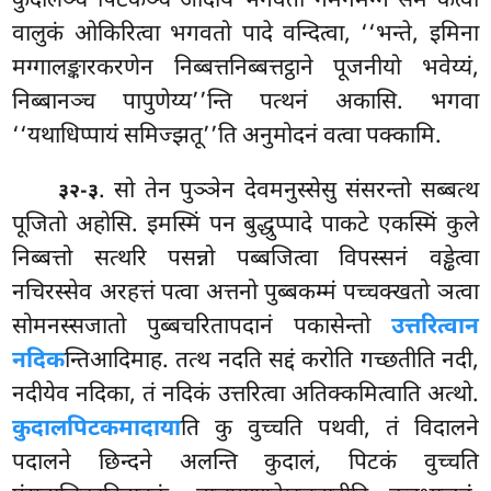
कुदालञ्च पिटकञ्च
आदाय भगवतो गमनमग्गं समं कत्वा
वालुकं ओकिरित्वा भगवतो पादे वन्दित्वा, ‘‘भन्ते, इमिना
मग्गालङ्कारकरणेन निब्बत्तनिब्बत्तट्ठाने पूजनीयो भवेय्यं,
निब्बानञ्च पापुणेय्य’’न्ति पत्थनं अकासि. भगवा
‘‘यथाधिप्पायं समिज्झतू’’ति अनुमोदनं वत्वा पक्कामि.
. सो तेन पुञ्ञेन देवमनुस्सेसु संसरन्तो सब्बत्थ
३२-३
पूजितो अहोसि. इमस्मिं पन बुद्धुप्पादे पाकटे एकस्मिं कुले
निब्बत्तो सत्थरि पसन्नो पब्बजित्वा विपस्सनं वड्ढेत्वा
नचिरस्सेव अरहत्तं पत्वा अत्तनो पुब्बकम्मं पच्चक्खतो ञत्वा
सोमनस्सजातो पुब्बचरितापदानं पकासेन्तो
उत्तरित्वान
नदिक
न्तिआदिमाह. तत्थ नदति सद्दं करोति गच्छतीति नदी,
नदीयेव नदिका, तं नदिकं उत्तरित्वा अतिक्कमित्वाति अत्थो.
कुदालपिटकमादाया
ति
कु वुच्चति पथवी, तं विदालने
पदालने छिन्दने अलन्ति कुदालं, पिटकं वुच्चति