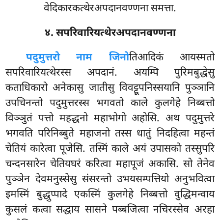
वेदिकारकत्थेरअपदानवण्णना समत्ता.
४. सपरिवारियत्थेरअपदानवण्णना
पदुमुत्तरो नाम जिनो
तिआदिकं आयस्मतो
सपरिवारियत्थेरस्स अपदानं. अयम्पि पुरिमबुद्धेसु
कताधिकारो अनेकासु जातीसु विवट्टूपनिस्सयानि पुञ्ञानि
उपचिनन्तो पदुमुत्तरस्स भगवतो
काले कुलगेहे निब्बत्तो
विञ्ञुतं पत्तो महद्धनो महाभोगो अहोसि. अथ पदुमुत्तरे
भगवति परिनिब्बुते महाजनो तस्स धातुं निदहित्वा महन्तं
चेतियं कारेत्वा पूजेसि. तस्मिं काले अयं उपासको तस्सुपरि
चन्दनसारेन चेतियघरं करित्वा महापूजं अकासि. सो तेनेव
पुञ्ञेन देवमनुस्सेसु संसरन्तो उभयसम्पत्तियो अनुभवित्वा
इमस्मिं बुद्धुप्पादे एकस्मिं कुलगेहे निब्बत्तो वुद्धिमन्वाय
कुसलं कत्वा सद्धाय सासने पब्बजित्वा नचिरस्सेव अरहा