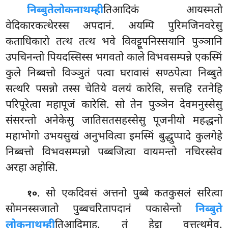
निब्बुते
लोकनाथम्ही
तिआदिकं आयस्मतो
वेदिकारकत्थेरस्स अपदानं. अयम्पि पुरिमजिनवरेसु
कताधिकारो तत्थ तत्थ भवे विवट्टूपनिस्सयानि पुञ्ञानि
उपचिनन्तो पियदस्सिस्स भगवतो काले विभवसम्पन्ने एकस्मिं
कुले निब्बत्तो विञ्ञुतं पत्वा घरावासं सण्ठपेत्वा निब्बुते
सत्थरि पसन्नो तस्स चेतिये वलयं कारेसि, सत्तहि रतनेहि
परिपूरेत्वा महापूजं कारेसि. सो
तेन पुञ्ञेन देवमनुस्सेसु
संसरन्तो अनेकेसु जातिसतसहस्सेसु पूजनीयो महद्धनो
महाभोगो उभयसुखं अनुभवित्वा इमस्मिं बुद्धुप्पादे कुलगेहे
निब्बत्तो विभवसम्पन्नो पब्बजित्वा वायमन्तो नचिरस्सेव
अरहा अहोसि.
. सो
एकदिवसं अत्तनो पुब्बे कतकुसलं सरित्वा
१०
सोमनस्सजातो पुब्बचरितापदानं पकासेन्तो
निब्बुते
लोकनाथम्ही
तिआदिमाह. तं हेट्ठा वुत्तत्थमेव.