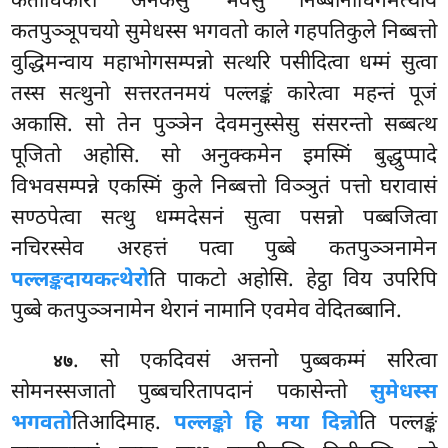
कताधिकारो अनेकेसु भवेसु निब्बानाधिगमत्थाय
कतपुञ्ञूपचयो सुमेधस्स भगवतो काले गहपतिकुले निब्बत्तो
वुद्धिमन्वाय महाभोगसम्पन्नो सत्थरि पसीदित्वा धम्मं सुत्वा
तस्स सत्थुनो सत्तरतनमयं पल्लङ्कं कारेत्वा महन्तं पूजं
अकासि. सो तेन पुञ्ञेन देवमनुस्सेसु संसरन्तो सब्बत्थ
पूजितो अहोसि. सो अनुक्कमेन इमस्मिं बुद्धुप्पादे
विभवसम्पन्ने एकस्मिं कुले निब्बत्तो विञ्ञुतं पत्तो घरावासं
सण्ठपेत्वा सत्थु धम्मदेसनं सुत्वा पसन्नो पब्बजित्वा
नचिरस्सेव अरहत्तं पत्वा पुब्बे कतपुञ्ञनामेन
पल्लङ्कदायकत्थेरो
ति पाकटो अहोसि. हेट्ठा विय उपरिपि
पुब्बे कतपुञ्ञनामेन थेरानं नामानि एवमेव वेदितब्बानि.
. सो एकदिवसं अत्तनो पुब्बकम्मं सरित्वा
४७
सोमनस्सजातो पुब्बचरितापदानं पकासेन्तो
सुमेधस्स
भगवतो
तिआदिमाह.
पल्लङ्को हि मया दिन्नो
ति पल्लङ्कं