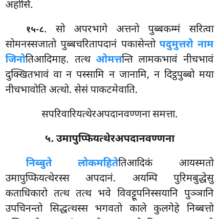
अहोसि.
. सो
अपरभागे अत्तनो पुब्बकम्मं सरित्वा
१५-८
सोमनस्सजातो पुब्बचरितापदानं पकासेन्तो
पदुमुत्तरो नाम
जिनो
तिआदिमाह. तत्थ
ओमत्त
न्ति लामकभावं नीचभावं
दुक्खितभावं वा न पस्सामि न जानामि, न दिट्ठपुब्बो मया
नीचभावोति अत्थो. सेसं पाकटमेवाति.
सपरिवारियत्थेरअपदानवण्णना समत्ता.
५. उमापुप्फियत्थेरअपदानवण्णना
निब्बुते लोकमहिते
तिआदिकं आयस्मतो
उमापुप्फियत्थेरस्स अपदानं. अयम्पि पुरिमबुद्धेसु
कताधिकारो तत्थ तत्थ भवे विवट्टूपनिस्सयानि पुञ्ञानि
उपचिनन्तो सिद्धत्थस्स भगवतो काले कुलगेहे निब्बत्तो