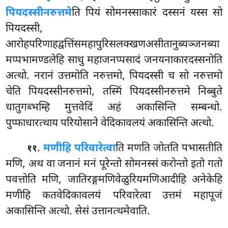
पियदस्सीनरुत्तमे
ति पियं सोमनस्साकारं दस्सनं यस्स सो
पियदस्सी,
आरोहपरिणाहद्वत्तिंसमहापुरिसलक्खणअसीतानुब्यञ्जनब्या
मप्पभामण्डलेहि साधु महाजनप्पसादं जनयनाकारदस्सनोति
अत्थो. नरानं उत्तमोति नरुत्तमो, पियदस्सी च सो नरुत्तमो
चेति पियदस्सीनरुत्तमो, तस्मिं पियदस्सीनरुत्तमे निब्बुते
धातुगब्भम्हि मुत्तवेदिं अहं अकासिन्ति सम्बन्धो.
पुप्फाधारत्थाय परियोसाने वेदिकावलयं अकासिन्ति अत्थो.
.
मणीहि परिवारेत्वा
ति मणति जोतति पभासतीति
११
मणि, अथ वा जनानं मनं पूरेन्तो सोमनस्सं करोन्तो इतो गतो
पवत्तोति मणि, जातिरङ्गमणिवेळुरियमणिआदीहि अनेकेहि
मणीहि कतवेदिकावलयं परिवारेत्वा उत्तमं महापूजं
अकासिन्ति अत्थो. सेसं उत्तानत्थमेवाति.