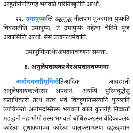
आहुतीनंपटिग्गहे भगवति परिनिब्बुतेति अत्थो.
.
उमापुप्फ
न्ति
उद्धमुद्धं नीलपभं मुञ्चमानं पुप्फति
२२
विकसतीति उमापुप्फं, तं उमापुप्फं गहेत्वा चेतिये पूजं
अकासिन्ति अत्थो. सेसं उत्तानत्थमेवाति.
उमापुप्फियत्थेरअपदानवण्णना समत्ता.
६. अनुलेपदायकत्थेरअपदानवण्णना
अनोमदस्सीमुनिनो
तिआदिकं
आयस्मतो
अनुलेपदायकत्थेरस्स अपदानं. अयम्पि पुरिमबुद्धेसु
कताधिकारो तत्थ तत्थ भवे विवट्टूपनिस्सयानि पुञ्ञानि
उपचिनन्तो अनोमदस्सिस्स भगवतो काले कुलगेहे निब्बत्तो
महद्धनो महाभोगो तस्स भगवतो बोधिरुक्खस्स वेदिकावलयं
कारेत्वा सुधाकम्मञ्च कारेत्वा वालुकसन्थरणं दद्दळ्हमानं