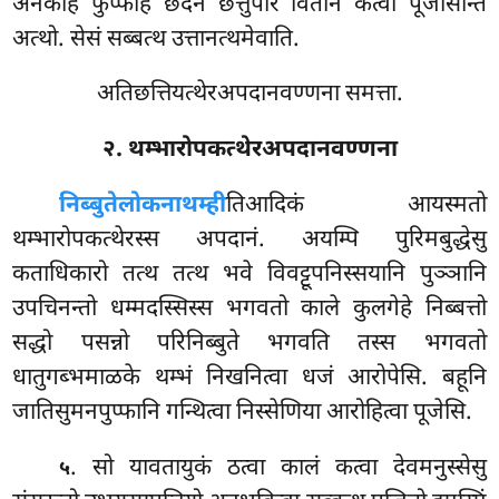
अनेकेहि फुप्फेहि छदनं छत्तुपरि वितानं कत्वा पूजेसिन्ति
अत्थो. सेसं सब्बत्थ उत्तानत्थमेवाति.
अतिछत्तियत्थेरअपदानवण्णना समत्ता.
२. थम्भारोपकत्थेरअपदानवण्णना
निब्बुते
लोकनाथम्ही
तिआदिकं आयस्मतो
थम्भारोपकत्थेरस्स अपदानं. अयम्पि पुरिमबुद्धेसु
कताधिकारो तत्थ तत्थ भवे विवट्टूपनिस्सयानि पुञ्ञानि
उपचिनन्तो धम्मदस्सिस्स भगवतो
काले कुलगेहे निब्बत्तो
सद्धो पसन्नो परिनिब्बुते भगवति तस्स भगवतो
धातुगब्भमाळके थम्भं निखनित्वा धजं आरोपेसि. बहूनि
जातिसुमनपुप्फानि गन्थित्वा निस्सेणिया आरोहित्वा पूजेसि.
. सो यावतायुकं ठत्वा कालं कत्वा देवमनुस्सेसु
५