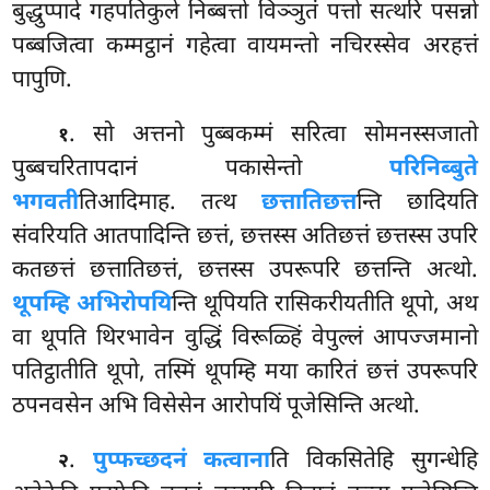
बुद्धुप्पादे गहपतिकुले निब्बत्तो विञ्ञुतं पत्तो सत्थरि पसन्नो
पब्बजित्वा कम्मट्ठानं गहेत्वा वायमन्तो नचिरस्सेव अरहत्तं
पापुणि.
. सो अत्तनो पुब्बकम्मं सरित्वा सोमनस्सजातो
१
पुब्बचरितापदानं पकासेन्तो
परिनिब्बुते
भगवती
तिआदिमाह. तत्थ
छत्तातिछत्त
न्ति छादियति
संवरियति आतपादिन्ति छत्तं, छत्तस्स अतिछत्तं छत्तस्स उपरि
कतछत्तं छत्तातिछत्तं, छत्तस्स उपरूपरि छत्तन्ति अत्थो.
थूपम्हि अभिरोपयि
न्ति थूपियति रासिकरीयतीति थूपो, अथ
वा थूपति थिरभावेन वुद्धिं विरूळ्हिं वेपुल्लं आपज्जमानो
पतिट्ठातीति थूपो, तस्मिं थूपम्हि मया कारितं छत्तं उपरूपरि
ठपनवसेन अभि विसेसेन आरोपयिं पूजेसिन्ति अत्थो.
.
पुप्फच्छदनं कत्वाना
ति विकसितेहि सुगन्धेहि
२