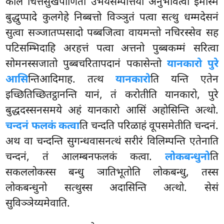
काले चित्तसुखपीणितो उभयसम्पत्तियो अनुभवित्वा इमस्मिं
बुद्धुप्पादे कुलगेहे निब्बत्तो विञ्ञुतं पत्वा सत्थु धम्मदेसनं
सुत्वा सञ्जातप्पसादो पब्बजित्वा वायमन्तो नचिरस्सेव सह
पटिसम्भिदाहि अरहत्तं
पत्वा अत्तनो पुब्बकम्मं सरित्वा
सोमनस्सजातो पुब्बचरितापदानं पकासेन्तो
यानकारो पुरे
आसि
न्तिआदिमाह. तत्थ
यानकारो
ति यन्ति एतेन
इच्छितिच्छितट्ठानन्ति यानं, तं करोतीति यानकारो, पुरे
बुद्धदस्सनसमये अहं यानकारो आसिं अहोसिन्ति अत्थो.
चन्दनं फलकं कत्वा
ति चन्दति परिळाहं वूपसमेतीति चन्दनं.
अथ वा चन्दन्ति सुगन्धवासनत्थं सरीरं विलिम्पन्ति एतेनाति
चन्दनं, तं आलम्बनफलकं कत्वा.
लोकबन्धुनो
ति
सकललोकस्स बन्धु ञातिभूतोति लोकबन्धु, तस्स
लोकबन्धुनो सत्थुस्स अदासिन्ति अत्थो. सेसं
सुविञ्ञेय्यमेवाति.