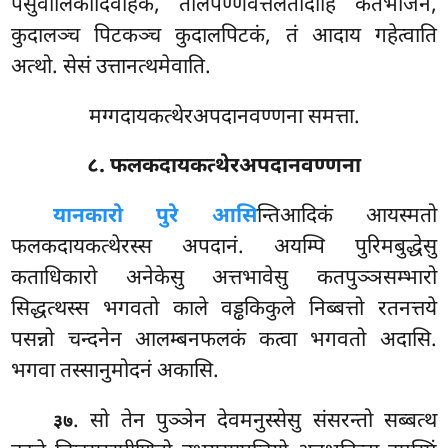
पंसुवालिकादिवाहकं, तालपण्णवेत्तलतादीहि कतभाजनं,
कुदालञ्च पिटकञ्च कुदालपिटकं, तं आदाय गहेत्वाति
अत्थो. सेसं उत्तानत्थमेवाति.
मग्गदायकत्थेरअपदानवण्णना समत्ता.
८. फलकदायकत्थेरअपदानवण्णना
यानकारो पुरे आसि
न्तिआदिकं आयस्मतो
फलकदायकत्थेरस्स अपदानं. अयम्पि पुरिमबुद्धेसु
कताधिकारो अनेकेसु अत्तभावेसु कतपुञ्ञसम्भारो
सिद्धत्थस्स भगवतो काले वड्ढकिकुले निब्बत्तो रतनत्तये
पसन्नो चन्दनेन आलम्बनफलकं कत्वा भगवतो अदासि.
भगवा तस्सानुमोदनं अकासि.
. सो तेन पुञ्ञेन देवमनुस्सेसु संसरन्तो सब्बत्थ
३७