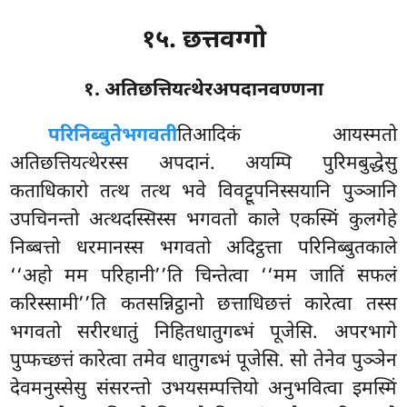
१५. छत्तवग्गो
१. अतिछत्तियत्थेरअपदानवण्णना
परिनिब्बुते
भगवती
तिआदिकं आयस्मतो
अतिछत्तियत्थेरस्स अपदानं. अयम्पि पुरिमबुद्धेसु
कताधिकारो तत्थ तत्थ भवे विवट्टूपनिस्सयानि पुञ्ञानि
उपचिनन्तो अत्थदस्सिस्स भगवतो काले एकस्मिं कुलगेहे
निब्बत्तो धरमानस्स भगवतो अदिट्ठत्ता परिनिब्बुतकाले
‘‘अहो मम परिहानी’’ति चिन्तेत्वा ‘‘मम जातिं सफलं
करिस्सामी’’ति कतसन्निट्ठानो छत्ताधिछत्तं कारेत्वा तस्स
भगवतो सरीरधातुं निहितधातुगब्भं पूजेसि. अपरभागे
पुप्फच्छत्तं कारेत्वा तमेव धातुगब्भं
पूजेसि. सो तेनेव पुञ्ञेन
देवमनुस्सेसु संसरन्तो उभयसम्पत्तियो अनुभवित्वा इमस्मिं