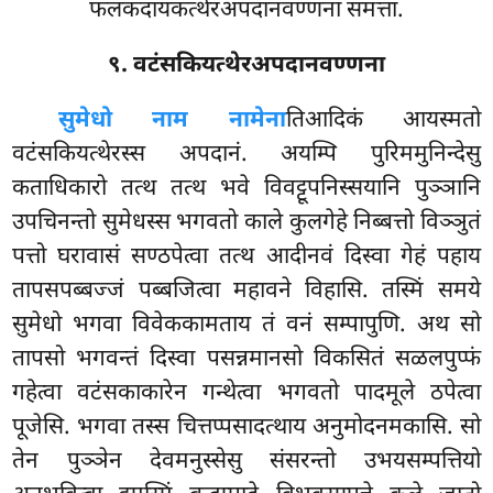
फलकदायकत्थेरअपदानवण्णना समत्ता.
९. वटंसकियत्थेरअपदानवण्णना
सुमेधो नाम नामेना
तिआदिकं आयस्मतो
वटंसकियत्थेरस्स अपदानं. अयम्पि पुरिममुनिन्देसु
कताधिकारो तत्थ तत्थ भवे विवट्टूपनिस्सयानि पुञ्ञानि
उपचिनन्तो सुमेधस्स भगवतो काले कुलगेहे निब्बत्तो विञ्ञुतं
पत्तो घरावासं सण्ठपेत्वा तत्थ आदीनवं दिस्वा गेहं पहाय
तापसपब्बज्जं पब्बजित्वा महावने विहासि. तस्मिं समये
सुमेधो भगवा विवेककामताय तं वनं सम्पापुणि. अथ सो
तापसो भगवन्तं
दिस्वा पसन्नमानसो विकसितं सळलपुप्फं
गहेत्वा वटंसकाकारेन गन्थेत्वा भगवतो पादमूले ठपेत्वा
पूजेसि. भगवा तस्स चित्तप्पसादत्थाय अनुमोदनमकासि. सो
तेन पुञ्ञेन देवमनुस्सेसु संसरन्तो उभयसम्पत्तियो