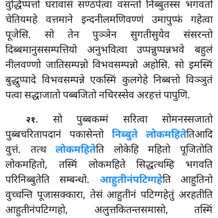
वुद्धिप्पत्तो घरावासं सण्ठपेत्वा वसन्तो निब्बुतस्स भगवतो
चेतियमहे वत्तमाने इन्दनीलमणिवण्णं उमापुप्फं गहेत्वा
पूजेसि. सो तेन पुञ्ञेन सुगतीसुयेव संसरन्तो
दिब्बमानुससम्पत्तियो अनुभवित्वा उप्पन्नुप्पन्नभवे बहुलं
नीलवण्णो जातिसम्पन्नो विभवसम्पन्नो अहोसि. सो इमस्मिं
बुद्धुप्पादे विभवसम्पन्ने एकस्मिं कुलगेहे निब्बत्तो विञ्ञुतं
पत्वा सद्धाजातो पब्बजितो नचिरस्सेव अरहत्तं पापुणि.
. सो पुब्बकम्मं सरित्वा सोमनस्सजातो
२१
पुब्बचरितापदानं पकासेन्तो
निब्बुते लोकमहिते
तिआदि
वुत्तं. तत्थ
लोकमहिते
ति लोकेहि महितो पूजितोति
लोकमहितो, तस्मिं लोकमहिते सिद्धत्थम्हि भगवति
परिनिब्बुतेति सम्बन्धो.
आहुतीनंपटिग्गहे
ति आहुतिनो
वुच्चन्ति पूजासक्कारा, तेसं आहुतीनं पटिग्गहेतुं अरहतीति
आहुतीनंपटिग्गहो, अलुत्तकितन्तसमासो, तस्मिं