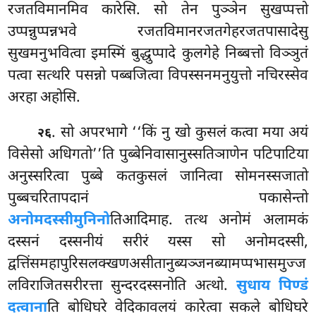
रजतविमानमिव कारेसि. सो तेन पुञ्ञेन सुखप्पत्तो
उप्पन्नुप्पन्नभवे रजतविमानरजतगेहरजतपासादेसु
सुखमनुभवित्वा इमस्मिं बुद्धुप्पादे कुलगेहे निब्बत्तो विञ्ञुतं
पत्वा सत्थरि पसन्नो पब्बजित्वा विपस्सनमनुयुत्तो नचिरस्सेव
अरहा अहोसि.
. सो अपरभागे ‘‘किं नु खो कुसलं कत्वा मया अयं
२६
विसेसो अधिगतो’’ति पुब्बेनिवासानुस्सतिञाणेन पटिपाटिया
अनुस्सरित्वा पुब्बे कतकुसलं जानित्वा सोमनस्सजातो
पुब्बचरितापदानं पकासेन्तो
अनोमदस्सीमुनिनो
तिआदिमाह. तत्थ अनोमं अलामकं
दस्सनं दस्सनीयं सरीरं यस्स सो अनोमदस्सी,
द्वत्तिंसमहापुरिसलक्खणअसीतानुब्यञ्जनब्यामप्पभासमुज्ज
लविराजितसरीरत्ता सुन्दरदस्सनोति अत्थो.
सुधाय पिण्डं
दत्वाना
ति बोधिघरे वेदिकावलयं कारेत्वा सकले बोधिघरे