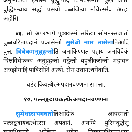
अनुभवित्वा इमस्मिं बुद्धुप्पादे विभवसम्पन्ने कुले जातो
वुद्धिमन्वाय सद्धो पसन्नो पब्बजित्वा नचिरस्सेव अरहा
अहोसि.
. सो अपरभागे पुब्बकम्मं सरित्वा सोमनस्सजातो
४३
पुब्बचरितापदानं पकासेन्तो
सुमेधो नाम नामेना
तिआदि
वुत्तं.
विवेकमनुब्रूहन्तो
ति जनाकिण्णतं पहाय जनविवेकं
चित्तविवेकञ्च अनुब्रूहन्तो वड्ढेन्तो बहुलीकरोन्तो महावनं
अज्झोगाहि पाविसीति अत्थो. सेसं उत्तानत्थमेवाति.
वटंसकियत्थेरअपदानवण्णना समत्ता.
१०. पल्लङ्कदायकत्थेरअपदानवण्णना
सुमेधस्स
भगवतो
तिआदिकं आयस्मतो
पल्लङ्कदायकत्थेरस्स अपदानं. अयम्पि पुरिमबुद्धेसु