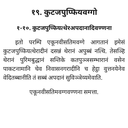
१९. कुटजपुप्फियवग्गो
१-१०. कुटजपुप्फियत्थेरअपदानादिवण्णना
इतो
परम्पि एकूनवीसतिमवग्गे आगतानं इमेसं
कुटजपुप्फियत्थेरादीनं दसन्नं थेरानं अपुब्बं नत्थि. तेसञ्हि
थेरानं पुरिमबुद्धानं सन्तिके कतपुञ्ञसम्भारानं वसेन
पाकटनामानि चेव निवासनगरादीनि च हेट्ठा वुत्तनयेनेव
वेदितब्बानीति तं सब्बं अपदानं सुविञ्ञेय्यमेवाति.
एकूनवीसतिमवग्गवण्णना समत्ता.