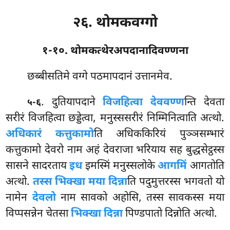
२६. थोमकवग्गो
१-१०. थोमकत्थेरअपदानादिवण्णना
छब्बीसतिमे
वग्गे पठमापदानं उत्तानमेव.
. दुतियापदाने
विजहित्वा देववण्ण
न्ति देवता
५-६
सरीरं विजहित्वा छड्डेत्वा, मनुस्ससरीरं निम्मिनित्वाति अत्थो.
अधिकारं कत्तुकामो
ति अधिककिरियं पुञ्ञसम्भारं
कत्तुकामो देवरो नाम अहं देवराजा भरियाय सह बुद्धसेट्ठस्स
सासने सादरताय
इध
इमस्मिं मनुस्सलोके
आगमिं
आगतोति
अत्थो.
तस्स भिक्खा मया दिन्ना
ति पदुमुत्तरस्स भगवतो यो
नामेन
देवलो
नाम सावको अहोसि, तस्स सावकस्स मया
विप्पसन्नेन चेतसा
भिक्खा दिन्ना
पिण्डपातो दिन्नोति अत्थो.