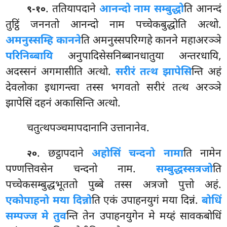
. ततियापदाने
आनन्दो नाम सम्बुद्धो
ति आनन्दं
९-१०
तुट्ठिं जननतो आनन्दो नाम पच्चेकबुद्धोति अत्थो.
अमनुस्सम्हि कानने
ति अमनुस्सपरिग्गहे कानने महाअरञ्ञे
परिनिब्बायि
अनुपादिसेसनिब्बानधातुया
अन्तरधायि,
अदस्सनं अगमासीति अत्थो.
सरीरं तत्थ झापेसि
न्ति अहं
देवलोका इधागन्त्वा तस्स भगवतो सरीरं तत्थ अरञ्ञे
झापेसिं दहनं अकासिन्ति अत्थो.
चतुत्थपञ्चमापदानानि उत्तानानेव.
. छट्ठापदाने
अहोसिं चन्दनो नामा
ति नामेन
२०
पण्णत्तिवसेन चन्दनो नाम.
सम्बुद्धस्सत्रजो
ति
पच्चेकसम्बुद्धभूततो पुब्बे तस्स अत्रजो पुत्तो अहं.
एकोपाहनो मया दिन्नो
ति एकं उपाहनयुगं मया दिन्नं.
बोधिं
सम्पज्ज मे तुव
न्ति तेन उपाहनयुगेन मे मय्हं सावकबोधिं