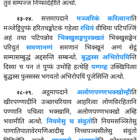
तुवं सम्पज्ज निप्फादेहीति अत्थो.
. सत्तमापदाने
मञ्जरिकं करित्वाना
ति
२३-२४
मञ्जेट्ठिपुप्फं हरितचङ्कोटकं गहेत्वा
रथियं
वीथिया पटिपज्जिं
अहं तथा पटिपन्नोव
भिक्खुसङ्घपुरक्खतं
भिक्खुसङ्घेन
परिवुतं
समणानग्गं
समणानं भिक्खूनं अग्गं सेट्ठं
सम्मासम्बुद्धं अद्दसन्ति सम्बन्धो.
बुद्धस्स अभिरोपयि
न्ति
दिस्वा च पन तं पुप्फं उभोहि हत्थेहि
पग्गय्ह
उक्खिपित्वा
बुद्धस्स फुस्सस्स भगवतो अभिरोपयिं पूजेसिन्ति अत्थो.
. अट्ठमापदाने
अलोणपण्णभक्खोम्ही
ति
२८-२९
खीरपण्णादीनि उञ्छाचरियाय आहरित्वा लोणविरहितानि
पण्णानि पचित्वा भक्खामि, अलोणपण्णभक्खो
अम्हि
भवामीति अत्थो.
नियमेसु च संवुतो
ति नियमसञ्ञितेसु
पाणातिपातावेरमणिआदीसु निच्चपञ्चसीलेसु संवुतो