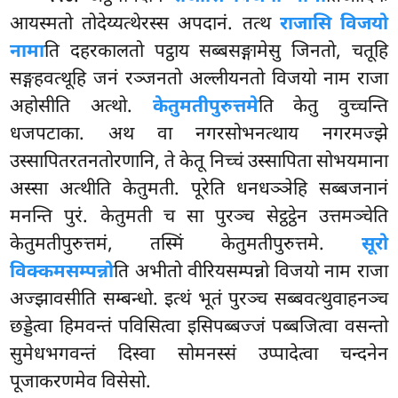
आयस्मतो तोदेय्यत्थेरस्स अपदानं. तत्थ
राजासि विजयो
नामा
ति दहरकालतो पट्ठाय सब्बसङ्गामेसु जिनतो, चतूहि
सङ्गहवत्थूहि जनं रञ्जनतो अल्लीयनतो विजयो नाम राजा
अहोसीति अत्थो.
केतुमतीपुरुत्तमे
ति केतु वुच्चन्ति
धजपटाका. अथ वा नगरसोभनत्थाय नगरमज्झे
उस्सापितरतनतोरणानि, ते केतू निच्चं उस्सापिता सोभयमाना
अस्सा अत्थीति केतुमती. पूरेति धनधञ्ञेहि सब्बजनानं
मनन्ति पुरं. केतुमती च सा पुरञ्च सेट्ठट्ठेन उत्तमञ्चेति
केतुमतीपुरुत्तमं, तस्मिं केतुमतीपुरुत्तमे.
सूरो
विक्कमसम्पन्नो
ति अभीतो वीरियसम्पन्नो विजयो नाम राजा
अज्झावसीति सम्बन्धो. इत्थं
भूतं पुरञ्च सब्बवत्थुवाहनञ्च
छड्डेत्वा हिमवन्तं पविसित्वा इसिपब्बज्जं पब्बजित्वा वसन्तो
सुमेधभगवन्तं दिस्वा सोमनस्सं उप्पादेत्वा चन्दनेन
पूजाकरणमेव विसेसो.