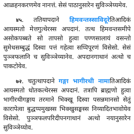
आळहनकरणमेव नानत्तं. सेसं पाठानुसारेन सुविञ्ञेय्यमेव.
. ततियापदाने
हिमवन्तस्साविदूरे
तिआदिकं
४५
आयस्मतो मेत्तगुत्थेरस्स अपदानं. तत्थ हिमवन्तसमीपे
असोकपब्बते सो तापसो हुत्वा पण्णसालायं वसन्तो
सुमेधसम्बुद्धं दिस्वा पत्तं गहेत्वा सप्पिपूरणं विसेसो. सेसं
पुञ्ञफलानि च सुविञ्ञेय्यानेव. अपदानगाथानं अत्थो च
पाकटोयेव.
. चतुत्थापदाने
गङ्गा भागीरथी नामा
तिआदिकं
७२
आयस्मतो धोतकत्थेरस्स अपदानं. तत्रापि ब्राह्मणो हुत्वा
भागीरथीगङ्गाय तरमाने भिक्खू दिस्वा पसन्नमानसो सेतुं
कारापेत्वा बुद्धप्पमुखस्स भिक्खुसङ्घस्स निय्यादितभावोयेव
विसेसो. पुञ्ञफलपरिदीपनगाथानं अत्थो नयानुसारेन
सुविञ्ञेय्योव.