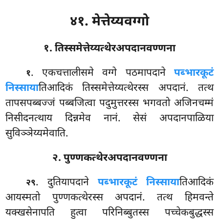
४१. मेत्तेय्यवग्गो
१. तिस्समेत्तेय्यत्थेरअपदानवण्णना
. एकचत्तालीसमे
वग्गे पठमापदाने
पब्भारकूटं
१
निस्साया
तिआदिकं तिस्समेत्तेय्यत्थेरस्स अपदानं. तत्थ
तापसपब्बज्जं पब्बजित्वा पदुमुत्तरस्स भगवतो अजिनचम्मं
निसीदनत्थाय दिन्नमेव नानं. सेसं अपदानपाळिया
सुविञ्ञेय्यमेवाति.
२. पुण्णकत्थेरअपदानवण्णना
. दुतियापदाने
पब्भारकूटं निस्साया
तिआदिकं
२९
आयस्मतो पुण्णकत्थेरस्स अपदानं. तत्थ हिमवन्ते
यक्खसेनापति हुत्वा परिनिब्बुतस्स पच्चेकबुद्धस्स