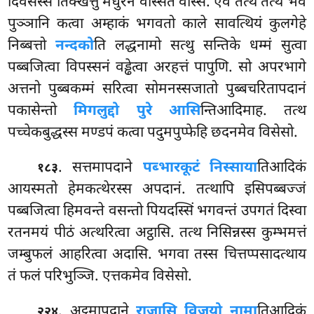
दिवसस्स तिक्खत्तुं मधुरेन वस्सितं वस्सि. एवं तत्थ तत्थ भवे
पुञ्ञानि कत्वा अम्हाकं भगवतो काले सावत्थियं कुलगेहे
निब्बत्तो
नन्दको
ति लद्धनामो सत्थु सन्तिके धम्मं
सुत्वा
पब्बजित्वा विपस्सनं वड्ढेत्वा अरहत्तं पापुणि. सो अपरभागे
अत्तनो पुब्बकम्मं सरित्वा सोमनस्सजातो पुब्बचरितापदानं
पकासेन्तो
मिगलुद्दो पुरे आसि
न्तिआदिमाह. तत्थ
पच्चेकबुद्धस्स मण्डपं कत्वा पदुमपुप्फेहि छदनमेव विसेसो.
. सत्तमापदाने
पब्भारकूटं निस्साया
तिआदिकं
१८३
आयस्मतो हेमकत्थेरस्स अपदानं. तत्थापि इसिपब्बज्जं
पब्बजित्वा हिमवन्ते वसन्तो पियदस्सिं भगवन्तं उपगतं दिस्वा
रतनमयं पीठं अत्थरित्वा अट्ठासि. तत्थ निसिन्नस्स कुम्भमत्तं
जम्बुफलं आहरित्वा अदासि. भगवा तस्स चित्तप्पसादत्थाय
तं फलं परिभुञ्जि. एत्तकमेव विसेसो.
. अट्ठमापदाने
राजासि विजयो नामा
तिआदिकं
२२४