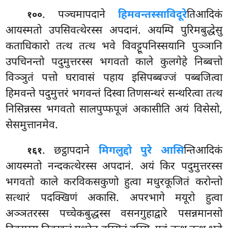
. पञ्चमापदाने
हिमवन्तस्साविदूरे
तिआदिकं
१००
आयस्मतो उपसिवत्थेरस्स अपदानं. अयम्पि पुरिमबुद्धेसु
कताधिकारो तत्थ तत्थ भवे विवट्टूपनिस्सयानि पुञ्ञानि
उपचिनन्तो पदुमुत्तरस्स भगवतो काले कुलगेहे निब्बत्तो
विञ्ञुतं पत्तो घरावासं पहाय इसिपब्बज्जं पब्बजित्वा
हिमवन्ते पदुमुत्तरं भगवन्तं दिस्वा तिणसन्थरं सन्थरित्वा तत्थ
निसिन्नस्स भगवतो सालपुप्फपूजं अकासीति अयं विसेसो,
सेसमुत्तानमेव.
. छट्ठापदाने
मिगलुद्दो पुरे आसि
न्तिआदिकं
१६१
आयस्मतो नन्दकत्थेरस्स अपदानं. अयं किर पदुमुत्तरस्स
भगवतो
काले करविकसकुणो हुत्वा मधुरकूजितं करोन्तो
सत्थारं पदक्खिणं अकासि. अपरभागे मयूरो हुत्वा
अञ्ञतरस्स पच्चेकबुद्धस्स वसनगुहाद्वारे पसन्नमानसो