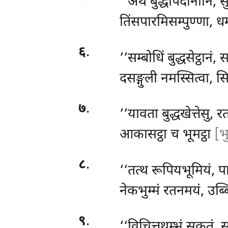
‘‘अथ
बुद्धापदानानि, 
तिंसपारमिसम्पुण्णा, ध
६
.
‘‘सम्बोधिं बुद्धसेट्ठानं
दसङ्गुली नमस्सित्वा,
७
.
‘‘यावता बुद्धखेत्तेसु, 
आकासट्ठा च भूमट्ठा
[भु
८
.
‘‘तत्थ रूपियभूमियं, प
नेकभुम्मं रतनमयं, उब्बि
९
.
‘‘विचित्तथम्भं सुकतं, स