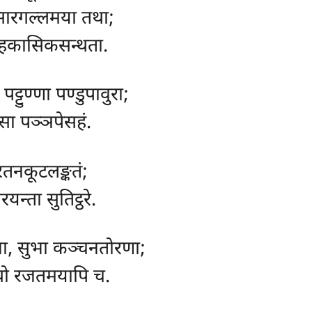
सारगल्लमया तथा;
्हकासिकसन्थता.
पट्टुण्णा पण्डुपावुरा;
सा पञ्ञपेसहं.
 रतनकूटलङ्कतं;
न्ता सुतिट्ठरे.
भा, सुभा कञ्चनतोरणा;
थो रजतमयापि च.