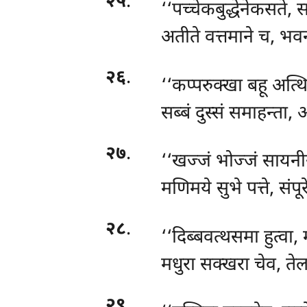
२५
.
‘‘पच्चेकबुद्धेनेकसते,
अतीते वत्तमाने च, भवन
२६
.
‘‘कप्परुक्खा बहू अत्थि
सब्बं दुस्सं समाहन्ता, 
२७
.
‘‘खज्जं भोज्जं सायनीय
मणिमये सुभे पत्ते, संपू
२८
.
‘‘दिब्बवत्थसमा हुत्वा, 
मधुरा सक्खरा चेव, ते
२९
.