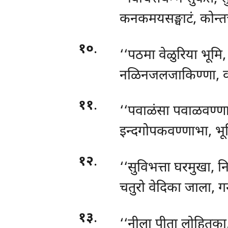
कनकमयसङ्घाटं, कोन्तच्छ
१०
.
‘‘पठमा वेळुरिया भूमि
नळिनजलजाकिण्णा, व
११
.
‘‘पवाळंसा पवाळवण्णा
इन्दगोपकवण्णाभा, भ
१२
.
‘‘सुविभत्ता घरमुखा, न
चतुरो वेदिका जाला, ग
१३
.
‘‘नीला पीता लोहितका