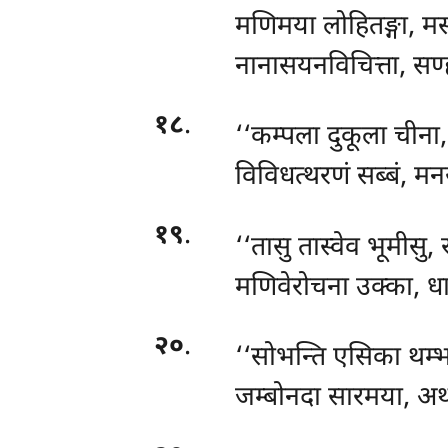
मणिमया लोहितङ्गा, म
नानासयनविचित्ता, सण
१८
.
‘‘कम्पला
दुकूला चीना, 
विविधत्थरणं सब्बं, मन
१९
.
‘‘तासु तास्वेव भूमीसु,
मणिवेरोचना उक्का, धारय
२०
.
‘‘सोभन्ति एसिका थम्
जम्बोनदा सारमया, अ