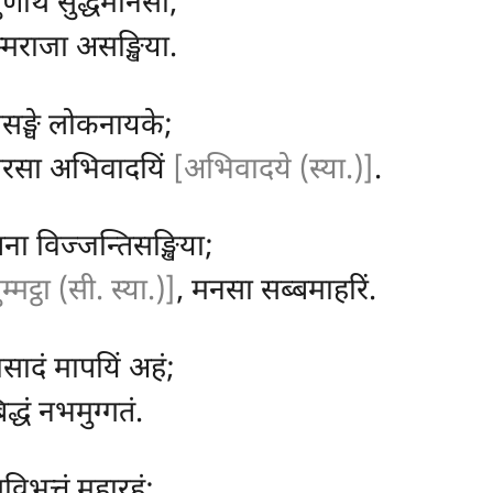
सुणाथ सुद्धमानसा;
म्मराजा असङ्खिया.
, ससङ्घे लोकनायके;
 सिरसा अभिवादयिं
[अभिवादये (स्या.)]
.
रतना विज्जन्तिसङ्खिया;
म्मट्ठा (सी. स्या.)]
, मनसा सब्बमाहरिं.
ासादं मापयिं अहं;
द्धं नभमुग्गतं.
ुविभत्तं महारहं;