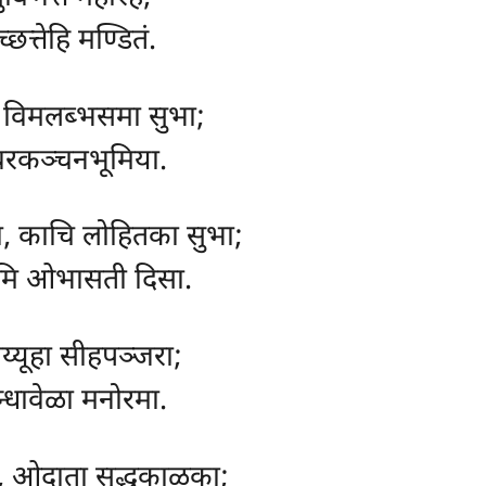
त्तेहि मण्डितं.
, विमलब्भसमा सुभा;
रकञ्चनभूमिया.
, काचि लोहितका सुभा;
ूमि ओभासती दिसा.
िय्यूहा सीहपञ्जरा;
न्धावेळा मनोरमा.
, ओदाता सुद्धकाळका;