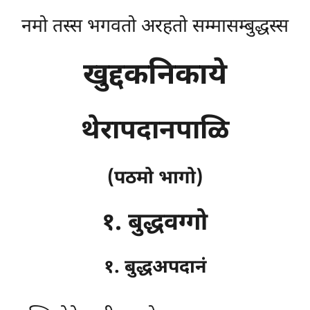
नमो तस्स भगवतो अरहतो सम्मासम्बुद्धस्स
खुद्दकनिकाये
थेरापदानपाळि
(पठमो भागो)
१. बुद्धवग्गो
१. बुद्धअपदानं