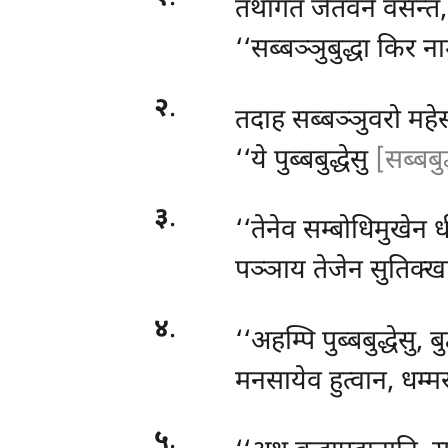
तथागतं
जेतवने वसन्तं,
‘‘सब्बञ्ञुबुद्धा किर ना
२
.
तदाह सब्बञ्ञुवरो महेस
‘‘ये पुब्बबुद्धेसु
[सब्बबुद
३
.
‘‘तेनेव सम्बोधिमुखेन
पञ्ञाय तेजेन सुतिक्खप
४
.
‘‘अहम्पि
पुब्बबुद्धेसु, 
मनसायेव हुत्वान, धम्म
५
.