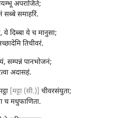
 सयम्भू अपराजिते;
ं सब्बे समाहरिं.
, ये दिब्बा ये च मानुसा;
अच्छादेमि तिचीवरं.
ं, सम्पन्नं पानभोजनं;
रेत्वा अदासहं.
मट्ठा
[मट्टा (सी.)]
चीवरसंयुता;
ला च मधुफाणिता.