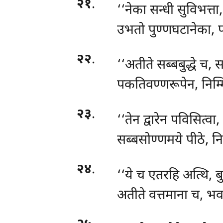
२१
.
‘‘नेका सन्धी सुविभत्ता
उभतो पुण्णघटानेका, पद
२२
.
‘‘अतीते सब्बबुद्धे च,
पकतिवण्णरूपेन, निम्म
२३
.
‘‘तेन द्वारेन पविसित्वा
सब्बसोण्णमये पीठे, नि
२४
.
‘‘ये च एतरहि अत्थि, बुद
अतीते
वत्तमाना च, भवन