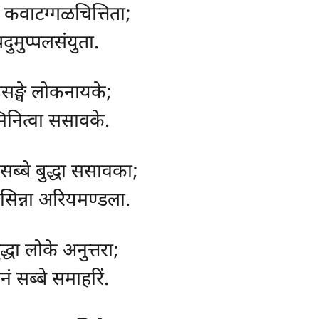
, कवाटग्गळचित्तिता;
ुमुप्पलसंयुता.
 ससङ्घे लोकनायके;
िनित्वा ससावके.
, सब्बे बुद्धा ससावका;
सिन्ना अरियमण्डला.
्धा लोके अनुत्तरा;
ं सब्बे समाहरिं.