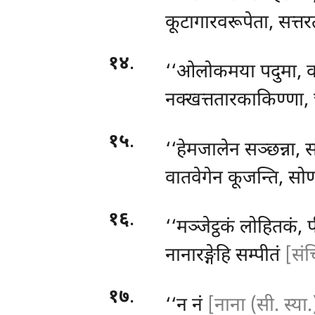
कूटागारवरूपेता, सत्त
१४
.
‘‘ओलोकमया
पदुमा, 
नक्खत्ततारकाकिण्णा, 
१५
.
‘‘हेमजालेन
सञ्छन्ना, 
वातवेगेन कूजन्ति, सो
१६
.
‘‘मञ्जेट्ठकं लोहितकं, 
नानारङ्गेहि सम्पीतं
[संचि
१७
.
‘‘न नं
[नाना (सी. स्या.