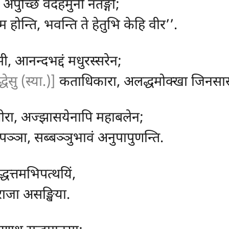
 अपुच्छि वेदेहमुनी नतङ्गो;
म होन्ति, भवन्ति ते हेतुभि केहि वीर’’.
ी, आनन्दभद्दं मधुरस्सरेन;
्धेसु (स्या.)]
कताधिकारा, अलद्धमोक्खा जिनसास
 धीरा, अज्झासयेनापि महाबलेन;
ञ्ञा, सब्बञ्ञुभावं अनुपापुणन्ति.
बुद्धत्तमभिपत्थयिं,
राजा असङ्खिया.