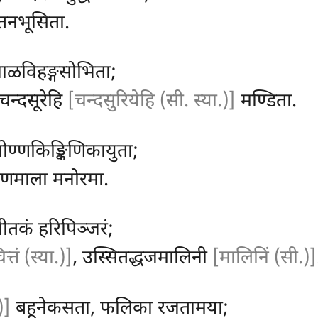
रतनभूसिता.
वाळविहङ्गसोभिता;
चन्दसूरेहि
[चन्दसुरियेहि (सी. स्या.)]
मण्डिता.
सोण्णकिङ्किणिकायुता;
ण्णमाला मनोरमा.
पीतकं हरिपिञ्जरं;
त्तं (स्या.)]
, उस्सितद्धजमालिनी
[मालिनिं (सी.)]
)]
बहूनेकसता, फलिका रजतामया;