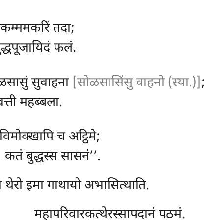
 कम्ममकरिं तदा;
ुद्धपूजायिदं फलं.
सोळसासुं सुवाहना
[सोळसासिंसु वाहनो (स्या.)]
;
वत्ती महब्बला.
विमोक्खापि च अट्ठिमे;
तं बुद्धस्स सासनं’’.
ो थेरो इमा गाथायो अभासित्थाति.
महापरिवारकत्थेरस्सापदानं पठमं.