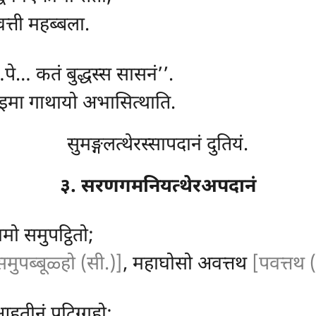
वत्ती महब्बला.
पे… कतं बुद्धस्स सासनं’’.
रो इमा गाथायो अभासित्थाति.
सुमङ्गलत्थेरस्सापदानं दुतियं.
३. सरणगमनियत्थेरअपदानं
गामो समुपट्ठितो;
समुपब्बूळ्हो (सी.)]
, महाघोसो अवत्तथ
[पवत्तथ (
हुतीनं पटिग्गहो;