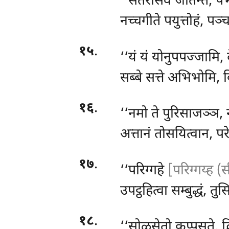
‘‘सतरंसिंव जोतन्तं, प
नच्चगीते पयुत्तोहं, पञ्च
१५
.
‘‘यं यं योनुपपज्जामि, द
सब्बे सत्ते अभिभोमि, 
१६
.
‘‘नमो
ते पुरिसाजञ्ञ, न
अत्तानं तोसयित्वान, परे
१७
.
‘‘परिग्गहे
[परिग्गय्ह (स
उपट्ठहित्वा सम्बुद्धं, त
१८
.
‘‘सोळसेतो कप्पसते, द