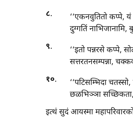
८
.
‘‘एकनवुतितो कप्पे, यं
दुग्गतिं नाभिजानामि, ब
९
.
‘‘इतो पन्नरसे कप्पे, 
सत्तरतनसम्पन्ना, चक्क
१०
.
‘‘पटिसम्भिदा
चतस्सो, 
छळभिञ्ञा सच्छिकता, क
इत्थं सुदं आयस्मा महापरिवारक