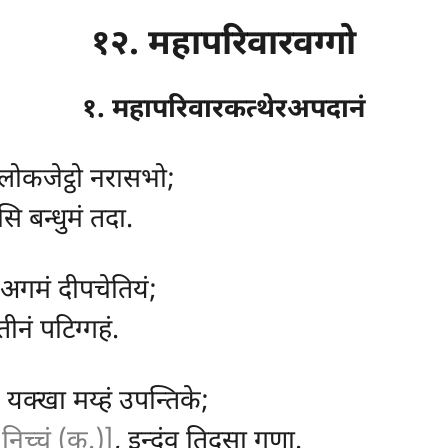
१२. महापरिवारवग्गो
१. महापरिवारकत्थेरअपदानं
लोकजेट्ठो नरासभो;
सि बन्धुमं तदा.
अगमं दीपचेतियं;
तीनं पटिग्गहं.
 यक्खा मय्हं उपन्तिके;
 निच्चं (क.)]
, इन्दंव तिदसा गणा.