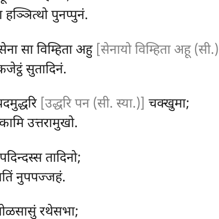
 हञ्ञित्थो पुनप्पुनं.
, सेना सा विम्हिता अहु
[सेनायो विम्हिता अहू (सी.)
ेट्ठं सुतादिनं.
दमुद्धरि
[उद्धरि पन (सी. स्या.)]
चक्खुमा;
्कामि उत्तरामुखो.
िपदिन्दस्स तादिनो;
गतिं नुपपज्जहं.
सोळसासुं रथेसभा;