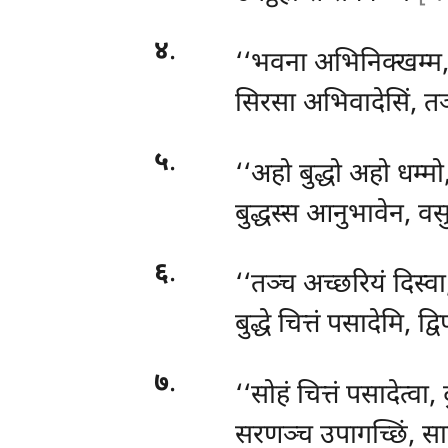
४
.
‘‘भवना
अभिनिक्खम्म, द
सिरसा अभिवादेसिं, तञ
५
.
‘‘अहो बुद्धो अहो धम्मो
बुद्धस्स आनुभावेन, वस
६
.
‘‘तञ्च अच्छरियं दिस्वा
बुद्धे चित्तं पसादेमि, द्व
७
.
‘‘सोहं चित्तं पसादेत्वा, 
सरणञ्च उपागच्छिं, सा