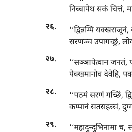
निब्बापेथ सकं चित्तं, मा
२६
.
‘‘द्विन्नम्पि यक्खराजूनं
सरणञ्च उपागच्छुं, लोकज
२७
.
‘‘सञ्ञापेत्वान
जनतं, प
पेक्खमानोव देवेहि, पक
२८
.
‘‘पठमं सरणं गच्छिं, द्व
कप्पानं सतसहस्सं, दुग्
२९
.
‘‘महादुन्दुभिनामा च, 