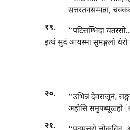
सत्तरतनसम्पन्ना, चक्क
१९
.
‘‘पटिसम्भिदा चतस्सो…
इत्थं सुदं आयस्मा सुमङ्गलो थे
२०
.
‘‘उभिन्नं देवराजूनं, सङ्
अहोसि समुपब्यूळ्हो
[
२१
.
‘‘पदुमुत्तरो
लोकविदू, आ