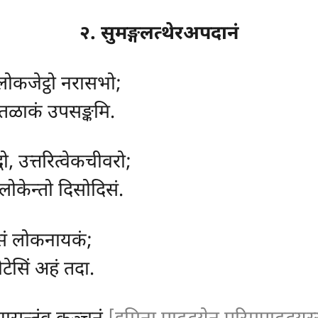
२. सुमङ्गलत्थेरअपदानं
ोकजेट्ठो नरासभो;
 तळाकं उपसङ्कमि.
्धो, उत्तरित्वेकचीवरो;
लोकेन्तो दिसोदिसं.
्दसं लोकनायकं;
फोटेसिं अहं तदा.