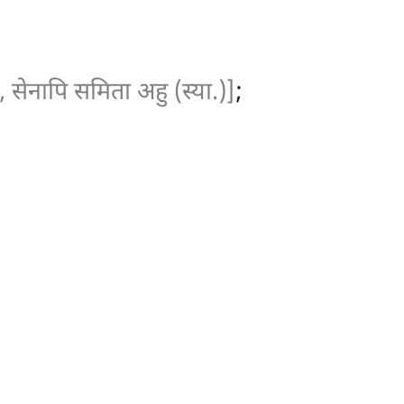
, सेनापि समिता अहु (स्या.)]
;