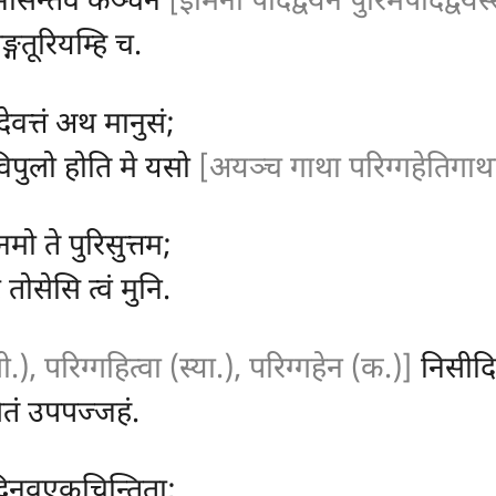
भासन्तंव कञ्चनं
[इमिना पादद्वयेन पुरिमपादद्वयस
ङ्गतूरियम्हि च.
ेवत्तं अथ मानुसं;
विपुलो होति मे यसो
[अयञ्च गाथा परिग्गहेतिगाथाय
मो ते पुरिसुत्तम;
 तोसेसि त्वं मुनि.
ी.), परिग्गहित्वा (स्या.), परिग्गहेन (क.)]
निसीदित
ुसितं उपपज्जहं.
्विनवएकचिन्तिता;