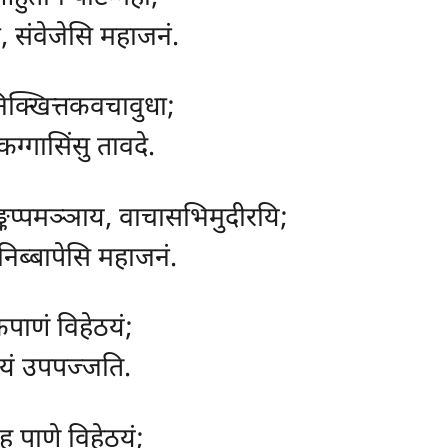
, संवेजेसि महाजनं.
निक्खित्तकवचावुधा;
एकग्गासिंसु तावदे.
कप्पमञ्ञाय, वाचासभिमुदीरयि;
िब्बापेसि महाजनं.
पाणं विहेठयं;
ायं उपपज्जति.
ू पाणे विहेठयं;