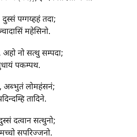
ुस्सं पग्गय्हहं तदा;
्चादासिं महेसिनो.
, अहो नो सत्थु सम्पदा;
ुधायं पकम्पथ.
, अब्भुतं लोमहंसनं;
िपदिन्दम्हि तादिने.
दुस्सं दत्वान सत्थुनो;
मच्चो सपरिज्जनो.