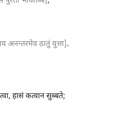
्स पुरतो भवितब्बं]
;
 अनन्तरमेव ठातुं युत्ता]
.
्वा, हासं कत्वान सुब्बते;