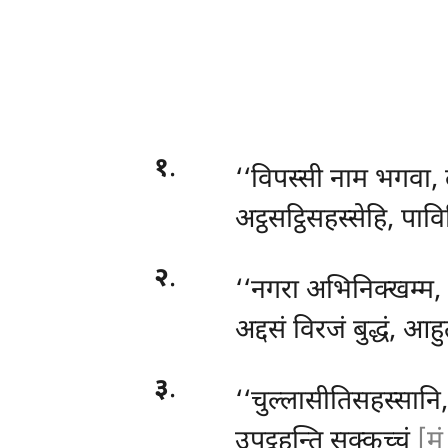
१
.
‘‘विपस्सी
नाम भगवा, 
अट्ठसट्ठिसहस्सेहि, पावि
२
.
‘‘नगरा अभिनिक्खम्म, 
अद्दसं विरजं बुद्धं, आहु
३
.
‘‘चुल्लासीतिसहस्सानि,
उपट्ठहन्ति सक्कच्चं
[मं