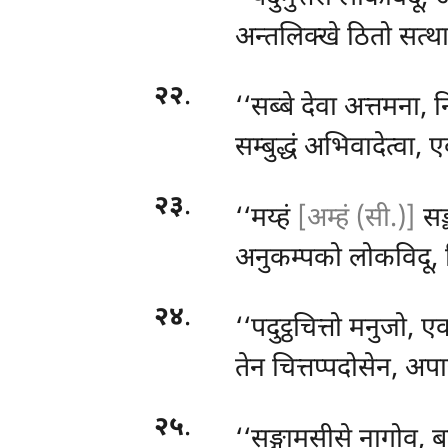
अन्तलिक्खे ठितो सत्था
२२
.
‘‘सब्बे
देवा अत्तमना, 
सम्बुद्धं अभिवादेत्वा, 
२३
.
‘‘मय्हं
[अम्हं (सी.)]
सङ्
अनुकम्पको लोकविदू, न
२४
.
‘‘पदुट्ठचित्तो
मनुजो, एक
तेन चित्तप्पदोसेन, अप
२५
.
‘‘सङ्गामसीसे नागोव, बह