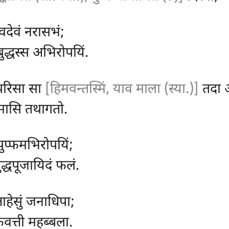
ेवदेवं नरासभं;
 बुद्धस्स अभिरोपयिं.
 परिसा सा
[हिमवन्तस्मिं, याव माला (स्या.)]
तदा अ
गमासि तथागतो.
 पुप्फमभिरोपयिं;
ुद्धपूजायिदं फलं.
्ताहेसुं जनाधिपा;
वत्ती महब्बला.