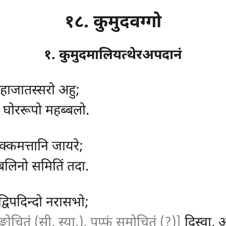
१८. कुमुदवग्गो
१. कुमुदमालियत्थेरअपदानं
महाजातस्सरो अहु;
 घोररूपो महब्बलो.
चक्कमत्तानि जायरे;
 बलिनो समितिं तदा.
द्विपदिन्दो नरासभो;
ङ्कोचितं (सी. स्या.), पुप्फं समोचितं (?)]
दिस्वा, 