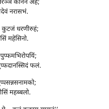
अरञ्ञे कानने अहं;
ेवदेवं नरासभं.
ा, कुटजं धरणीरुहं;
ेसिं महेसिनो.
 पुप्फमभिरोपयिं;
ुप्फदानस्सिदं फलं.
सुप्पसन्नसनामको;
ोसिं महब्बलो.