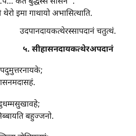
पे… कतं बुद्धस्स सासनं’’.
 थेरो इमा गाथायो अभासित्थाति.
उदपानदायकत्थेरस्सापदानं चतुत्थं.
५. सीहासनदायकत्थेरअपदानं
 पदुमुत्तरनायके;
ीहासनमदासहं.
ट्ठधम्मसुखावहे;
िब्बायति बहुज्जनो.