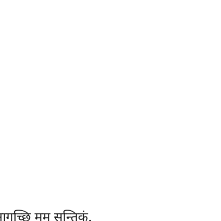
आगच्छि मम सन्तिकं.