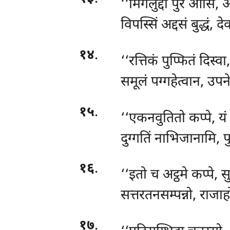
‘‘मिगलुद्दो
पुरे आसिं, 
विपस्सिं अद्दसं बुद्धं, द
१४
.
‘‘रत्तिकं
पुप्फितं दिस्व
समूलं पग्गहेत्वान, उपन
१५
.
‘‘एकनवुतितो कप्पे, यं
दुग्गतिं नाभिजानामि, प
१६
.
‘‘इतो च अट्ठमे कप्पे, 
सत्तरतनसम्पन्नो, राजाह
१७
.