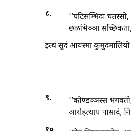
८
.
‘‘पटिसम्भिदा चतस्सो, 
छळभिञ्ञा सच्छिकता, क
इत्थं
सुदं आयस्मा कुमुदमालियो
९
.
‘‘कोण्डञ्ञस्स
भगवतो, 
आरोहत्थाय पासादं, नि
१०
.