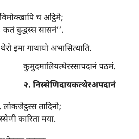
विमोक्खापि च अट्ठिमे;
तं बुद्धस्स सासनं’’.
 थेरो इमा गाथायो अभासित्थाति.
कुमुदमालियत्थेरस्सापदानं पठमं.
२. निस्सेणिदायकत्थेरअपदानं
लोकजेट्ठस्स तादिनो;
स्सेणी कारिता मया.