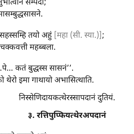
नुभोत्वान सम्पदा;
्मासम्बुद्धसासने.
, सहस्सम्हि तयो अहुं
[महा (सी. स्या.)]
;
 चक्कवत्ती महब्बला.
पे… कतं बुद्धस्स सासनं’’.
यको थेरो इमा गाथायो अभासित्थाति.
निस्सेणिदायकत्थेरस्सापदानं दुतियं.
३. रत्तिपुप्फियत्थेरअपदानं