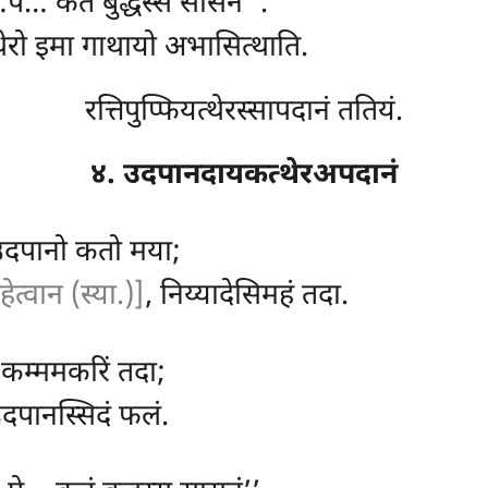
पे… कतं बुद्धस्स सासनं’’.
ो थेरो इमा गाथायो अभासित्थाति.
रत्तिपुप्फियत्थेरस्सापदानं ततियं.
४. उदपानदायकत्थेरअपदानं
दपानो कतो मया;
हेत्वान (स्या.)]
, निय्यादेसिमहं तदा.
ं कम्ममकरिं तदा;
उदपानस्सिदं फलं.