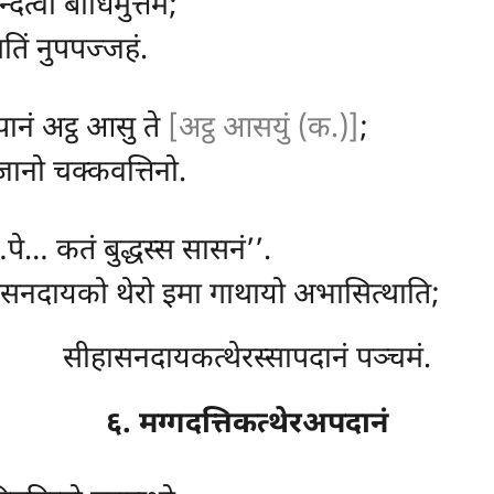
दित्वा बोधिमुत्तमं;
गतिं नुपपज्जहं.
पानं अट्ठ आसु ते
[अट्ठ आसयुं (क.)]
;
ानो चक्कवत्तिनो.
पे… कतं बुद्धस्स सासनं’’.
हासनदायको थेरो इमा गाथायो अभासित्थाति;
सीहासनदायकत्थेरस्सापदानं पञ्चमं.
६. मग्गदत्तिकत्थेरअपदानं