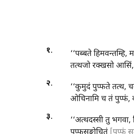
१
.
‘‘पब्बते
हिमवन्तम्हि, 
तत्थजो रक्खसो आसिं,
२
.
‘‘कुमुदं पुप्फते तत्थ, 
ओचिनामि च तं पुप्फं,
३
.
‘‘अत्थदस्सी
तु भगवा, 
पुप्फसङ्कोचितं
[पुप्फं स