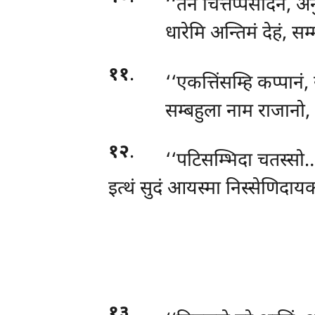
‘‘तेन
चित्तप्पसादेन, अ
धारेमि अन्तिमं देहं, सम
११
.
‘‘एकत्तिंसम्हि कप्पानं
सम्बहुला नाम राजानो,
१२
.
‘‘पटिसम्भिदा चतस्सो…
इत्थं सुदं आयस्मा निस्सेणिदा
१३
.