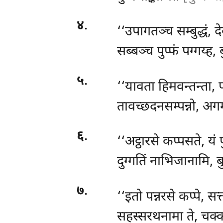
४
.
‘‘उपागतञ्च सम्बुद्धं, द
सब्बञ्च पुप्फं पग्गय्ह,
५
.
‘‘यावता हिमवन्तन्ता,
तावच्छदनसम्पन्नो, अ
६
.
‘‘अट्ठारसे कप्पसते, यं
दुग्गतिं नाभिजानामि, ब
७
.
‘‘इतो पन्नरसे कप्पे, सत
सहस्सरथनामा ते, चक्क