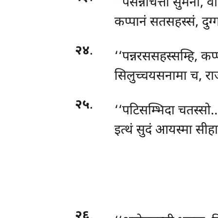
‘‘पसन्नचित्तो
सुमनो, वन्
कप्पानं सतसहस्सं, दुग्
२४
.
‘‘पन्नरससहस्सम्हि, कप्
सिलुच्चयसनामा च, राज
२५
.
‘‘पटिसम्भिदा चतस्सो…
इत्थं सुदं आयस्मा सी
२६
.