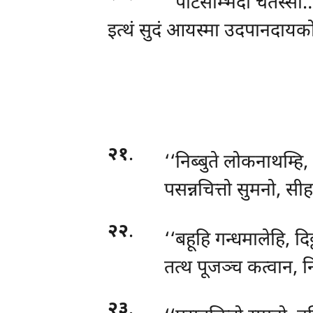
‘‘पटिसम्भिदा चतस्सो…
इत्थं
सुदं आयस्मा उदपानदायको
२१
.
‘‘निब्बुते लोकनाथम्हि,
पसन्नचित्तो सुमनो, स
२२
.
‘‘बहूहि गन्धमालेहि, दि
तत्थ पूजञ्च कत्वान, न
२३
.