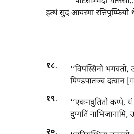
‘‘पटिसम्भिदा चतस्सो…
इत्थं सुदं आयस्मा रत्तिपुप्फिय
१८
.
‘‘विपस्सिनो
भगवतो, उ
पिण्डपातञ्च दत्वान
[ग
१९
.
‘‘एकनवुतितो
कप्पे, य
दुग्गतिं नाभिजानामि, 
२०
.