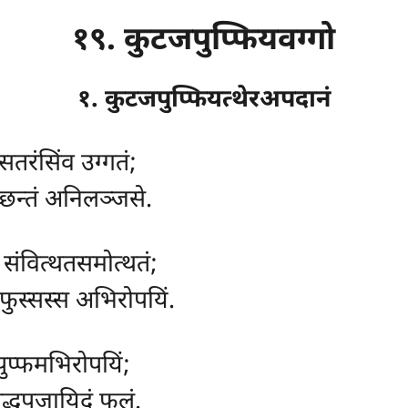
१९. कुटजपुप्फियवग्गो
१. कुटजपुप्फियत्थेरअपदानं
, सतरंसिंव उग्गतं;
च्छन्तं अनिलञ्जसे.
, संवित्थतसमोत्थतं;
फुस्सस्स अभिरोपयिं.
ं पुप्फमभिरोपयिं;
ुद्धपूजायिदं फलं.