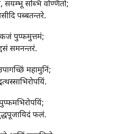
धो, सयम्भू सब्भि वण्णितो;
सीदि पब्बतन्तरे.
कजं पुप्फमुत्तमं;
दसं समनन्तरं.
उपागच्छिं महामुनिं;
धत्थस्साभिरोपयिं.
 पुप्फमभिरोपयिं;
ुद्धपूजायिदं फलं.