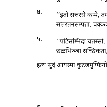
४
.
‘‘इतो सत्तरसे कप्पे, त
सत्तरतनसम्पन्ना, चक्क
५
.
‘‘पटिसम्भिदा चतस्सो, 
छळभिञ्ञा सच्छिकता, क
इत्थं सुदं आयस्मा कुटजपुप्फिय