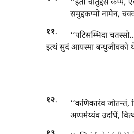
‘‘इतो
चातुद्दसे कप्पे
समुद्दकप्पो नामेन, चक्
११
.
‘‘पटिसम्भिदा चतस्सो…
इत्थं सुदं आयस्मा बन्धुजीवको 
१२
.
‘‘कणिकारंव जोतन्तं, निस
अप्पमेय्यंव उदधिं, वित
१३
.