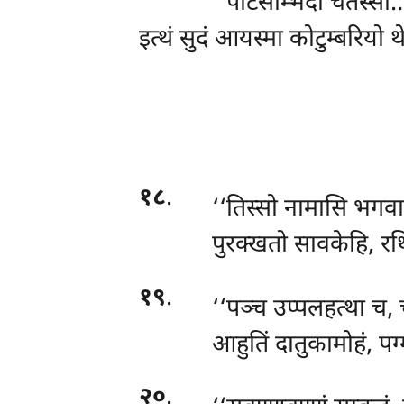
‘‘पटिसम्भिदा चतस्सो…
इत्थं सुदं आयस्मा कोटुम्बरियो
१८
.
‘‘तिस्सो
नामासि भगवा,
पुरक्खतो सावकेहि, र
१९
.
‘‘पञ्च
उप्पलहत्था च, 
आहुतिं दातुकामोहं, पग्
२०
.