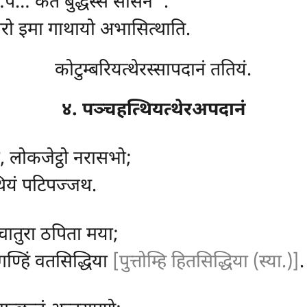
पे… कतं बुद्धस्स सासनं’’.
 थेरो इमा गाथायो अभासित्थाति.
कोटुम्बरियत्थेरस्सापदानं ततियं.
४. पञ्चहत्थियत्थेरअपदानं
 लोकजेट्ठो नरासभो;
थियं पटिपज्जथ.
चातुरा ठपिता मया;
गण्हिं वतसिद्धिया
[पुत्तोम्हि हितसिद्धिया (स्या.)]
.