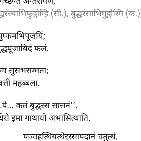
 गच्छन्तं अन्तरापणे;
द्धरंस्याभिफुट्ठोम्हि (सी.), बुद्धरंसाभिघुट्ठोस्मि (क.)
 पुप्फमभिपूजयिं;
ुद्धपूजायिदं फलं.
पञ्च सुसभसम्मता;
वत्ती महब्बला.
पे… कतं बुद्धस्स सासनं’’.
 थेरो इमा गाथायो अभासित्थाति.
पञ्चहत्थियत्थेरस्सापदानं चतुत्थं.