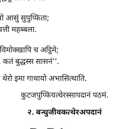
यो आसुं सुपुप्फिता;
वत्ती महब्बला.
विमोक्खापि च अट्ठिमे;
तं बुद्धस्स सासनं’’.
ो थेरो इमा गाथायो अभासित्थाति.
कुटजपुप्फियत्थेरस्सापदानं पठमं.
२. बन्धुजीवकत्थेरअपदानं