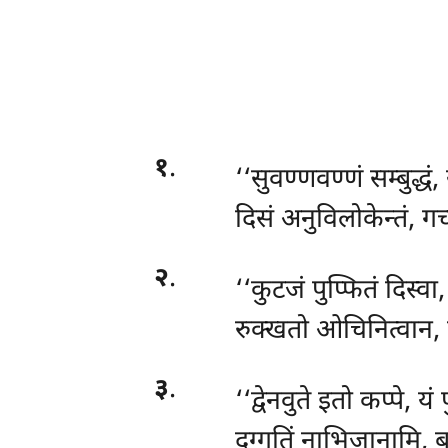
१
.
‘‘सुवण्णवण्णं
सम्बुद्धं
दिसं अनुविलोकेन्तं, ग
२
.
‘‘कुटजं पुप्फितं दिस्वा
रुक्खतो ओचिनित्वान, 
३
.
‘‘द्वेनवुते इतो कप्पे, य
दुग्गतिं नाभिजानामि, ब