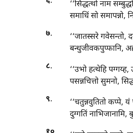
६
.
‘‘सिद्धत्थो
नाम सम्बुद्
समाधिं सो समापन्नो, नि
७
.
‘‘जातस्सरे
गवेसन्तो, द
बन्धुजीवकपुप्फानि, अद्
८
.
‘‘उभो हत्थेहि पग्गय्ह, 
पसन्नचित्तो सुमनो, सिद्
९
.
‘‘चतुन्नवुतितो
कप्पे, यं
दुग्गतिं नाभिजानामि, ब
१०
.