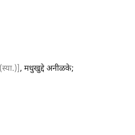
(स्या.)]
, मधुखुद्दे अनीळके;