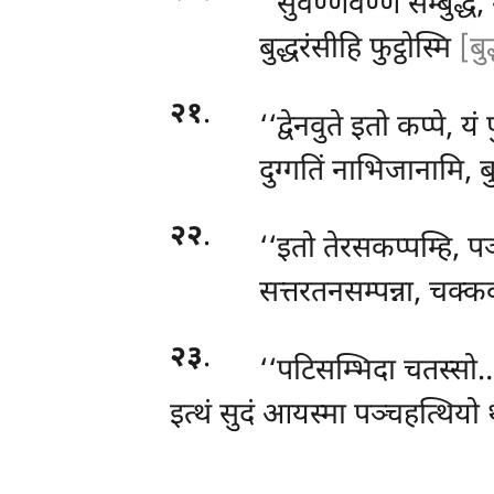
‘‘सुवण्णवण्णं सम्बुद्धं,
बुद्धरंसीहि फुट्ठोस्मि
[बु
२१
.
‘‘द्वेनवुते
इतो कप्पे, यं
दुग्गतिं नाभिजानामि, ब
२२
.
‘‘इतो तेरसकप्पम्हि, 
सत्तरतनसम्पन्ना, चक्क
२३
.
‘‘पटिसम्भिदा चतस्सो…
इत्थं सुदं आयस्मा पञ्चहत्थियो