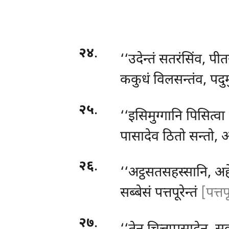
२४
.
‘‘उदेन्तं सतरंसिंव, पीत
ककुधं विलसन्तंव, पदुम
२५
.
‘‘इसिमुग्गानि पिसित्वा
पासादेव ठितो सन्तो, अ
२६
.
‘‘अट्ठसतसहस्सानि, अहे
सब्बेसं पत्तपूरेन्तं
[पत्तप
२७
.