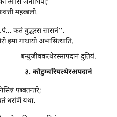
, एको आसिं जनाधिपो;
कवत्ती महब्बलो.
पे… कतं बुद्धस्स सासनं’’.
थेरो इमा गाथायो अभासित्थाति.
बन्धुजीवकत्थेरस्सापदानं दुतियं.
३. कोटुम्बरियत्थेरअपदानं
िन्नं पब्बतन्तरे;
्थतं धरणिं यथा.