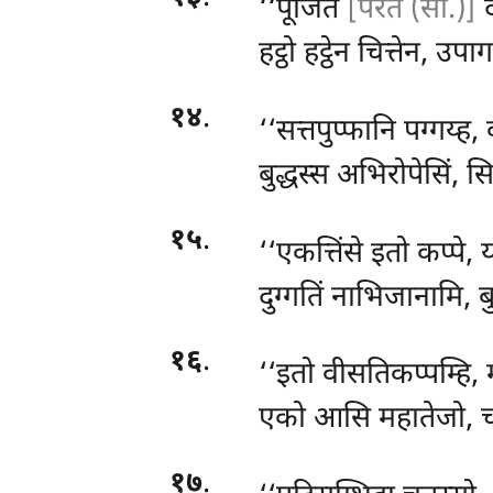
‘‘पूजितं
[परेतं (सी.)]
द
हट्ठो हट्ठेन चित्तेन, उपाग
१४
.
‘‘सत्तपुप्फानि
पग्गय्ह,
बुद्धस्स अभिरोपेसिं, 
१५
.
‘‘एकत्तिंसे इतो कप्पे, 
दुग्गतिं नाभिजानामि, ब
१६
.
‘‘इतो वीसतिकप्पम्हि
एको आसि महातेजो, चक
१७
.