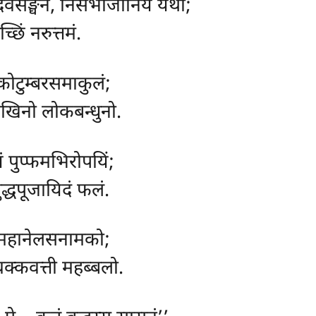
ेवसङ्घेन, निसभाजानियं यथा;
च्छिं नरुत्तमं.
 कोटुम्बरसमाकुलं;
सिखिनो लोकबन्धुनो.
यं पुप्फमभिरोपयिं;
ुद्धपूजायिदं फलं.
, महानेलसनामको;
्कवत्ती महब्बलो.