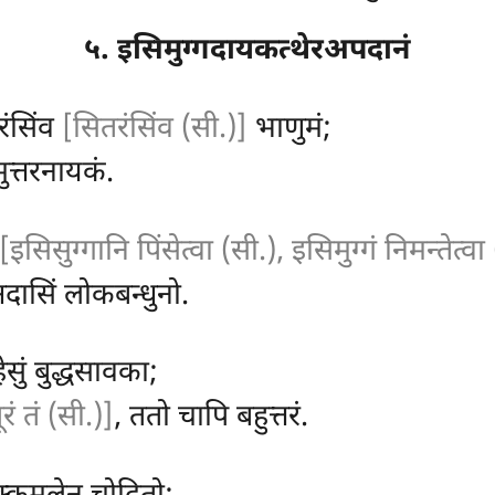
५. इसिमुग्गदायकत्थेरअपदानं
रंसिंव
[सितरंसिंव (सी.)]
भाणुमं;
ुत्तरनायकं.
[इसिसुग्गानि पिंसेत्वा (सी.), इसिमुग्गं निमन्तेत्वा 
दासिं लोकबन्धुनो.
सुं बुद्धसावका;
ूरं तं (सी.)]
, ततो चापि बहुत्तरं.