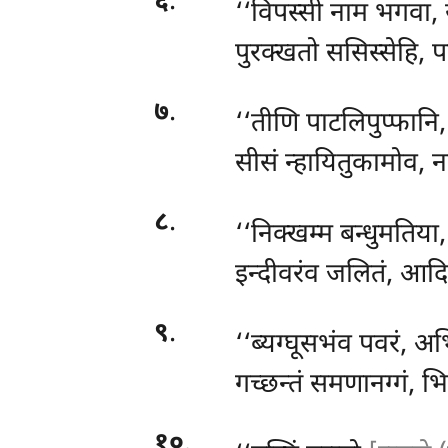
६
.
‘‘विपस्सी
नाम भगवा, स
पुरक्खतो ससिस्सेहि, प
७
.
‘‘तीणि पाटलिपुप्फानि, 
सीसं न्हायितुकामोव, न
८
.
‘‘निक्खम्म बन्धुमतिया
इन्दीवरंव जलितं, आदित्
९
.
‘‘ब्यग्घूसभंव
पवरं, अभ
गच्छन्तं समणानग्गं, भि
१०
.