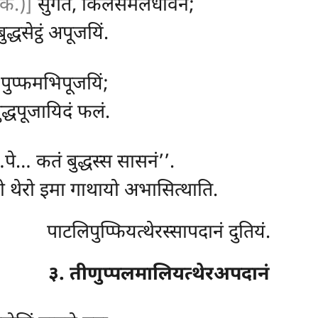
क.)]
सुगते, किलेसमलधोवने;
द्धसेट्ठं अपूजयिं.
 पुप्फमभिपूजयिं;
ुद्धपूजायिदं फलं.
पे… कतं बुद्धस्स सासनं’’.
यो थेरो इमा गाथायो अभासित्थाति.
पाटलिपुप्फियत्थेरस्सापदानं दुतियं.
३. तीणुप्पलमालियत्थेरअपदानं