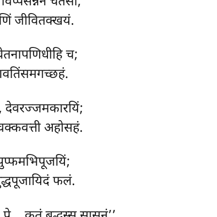
विप्पसन्नेन चेतसा;
ुणिं जीवितक्खयं.
 चेतनापणिधीहि च;
तावतिंसमगच्छहं.
च, देवरज्जमकारयिं;
 चक्कवत्ती अहोसहं.
ं पुप्फमभिपूजयिं;
ुद्धपूजायिदं फलं.
े… कतं बुद्धस्स सासनं’’.