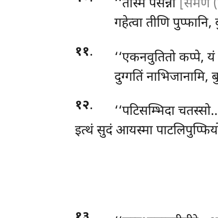
‘‘तस्मिं
पसन्नो
[समणे (
गहेत्वा तीणि पुप्फानि, बु
११
.
‘‘एकनवुतितो कप्पे, यं
दुग्गतिं नाभिजानामि, ब
१२
.
‘‘पटिसम्भिदा चतस्सो…
इत्थं सुदं आयस्मा पाटलिपुप्फि
१३
.