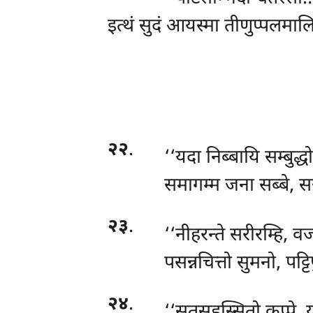
इत्थं
सुदं आयस्मा तीणुप्पलमाल
२२
.
‘‘यदा निब्बायि सम्बुद्धो
समागम्म जना सब्बे, सरी
२३
.
‘‘नीहरन्ते सरीरम्हि, व
पसन्नचित्तो सुमनो, पट्टि
२४
.
‘‘सतसहस्सितो कप्पे, य