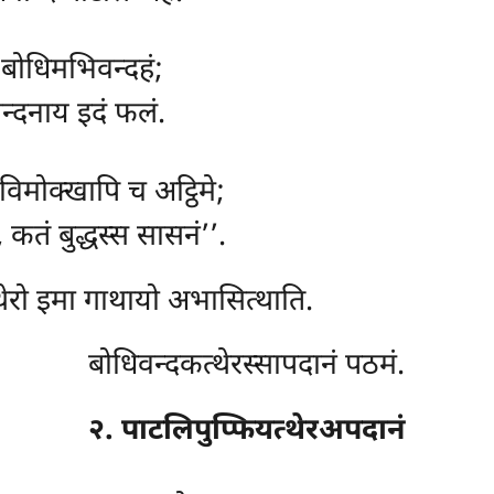
 बोधिमभिवन्दहं;
वन्दनाय इदं फलं.
विमोक्खापि च अट्ठिमे;
तं बुद्धस्स सासनं’’.
 थेरो इमा गाथायो अभासित्थाति.
बोधिवन्दकत्थेरस्सापदानं पठमं.
२. पाटलिपुप्फियत्थेरअपदानं