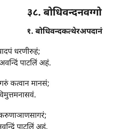
३८. बोधिवन्दनवग्गो
१. बोधिवन्दकत्थेरअपदानं
पादपं धरणीरुहं;
अवन्दिं पाटलिं अहं.
 गरुं कत्वान मानसं;
ुविमुत्तमनासवं.
, करुणाञाणसागरं;
अवन्दिं पाटलिं अहं.