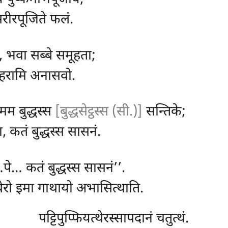
सरीरपूजिते फलं.
, भवा सब्बे समूहता;
विहरामि अनासवो.
मम बुद्धस्स
[बुद्धसेट्ठस्स (सी.)]
सन्तिके;
ा, कतं बुद्धस्स सासनं.
े… कतं बुद्धस्स सासनं’’.
ो थेरो इमा गाथायो अभासित्थाति.
पट्टिपुप्फियत्थेरस्सापदानं चतुत्थं.