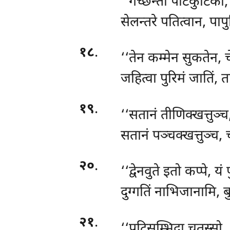
‘‘गच्छन्तो पटिकुटिको, 
सेलन्तरे पतित्वान, पाप
१८
.
‘‘तेन कम्मेन सुकतेन,
जहित्वा पुरिमं जातिं, 
१९
.
‘‘सतानं तीणिक्खत्तुञ्
सतानं पञ्चक्खत्तुञ्च,
२०
.
‘‘द्वेनवुते इतो कप्पे, य
दुग्गतिं नाभिजानामि, ब
२१
.
‘‘पटिसम्भिदा
चतस्सो…प