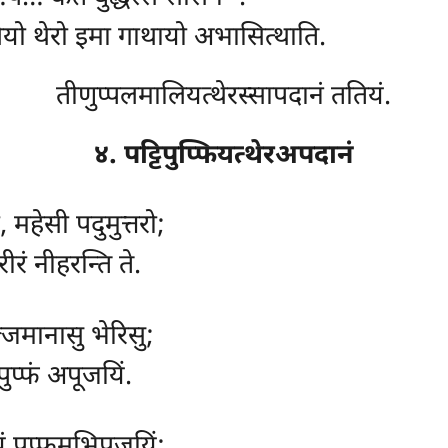
ियो थेरो इमा गाथायो अभासित्थाति.
तीणुप्पलमालियत्थेरस्सापदानं ततियं.
४. पट्टिपुप्फियत्थेरअपदानं
, महेसी पदुमुत्तरो;
रं नीहरन्ति ते.
ज्जमानासु भेरिसु;
पुप्फं अपूजयिं.
ं पुप्फमभिपूजयिं;