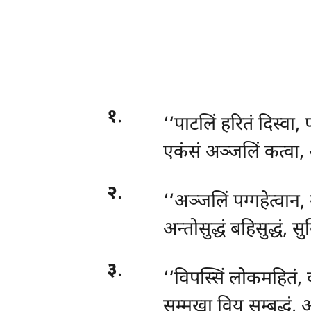
१
.
‘‘पाटलिं
हरितं दिस्वा, 
एकंसं अञ्जलिं कत्वा, 
२
.
‘‘अञ्जलिं पग्गहेत्वान,
अन्तोसुद्धं बहिसुद्धं, स
३
.
‘‘विपस्सिं लोकमहितं
सम्मुखा विय सम्बुद्धं, 