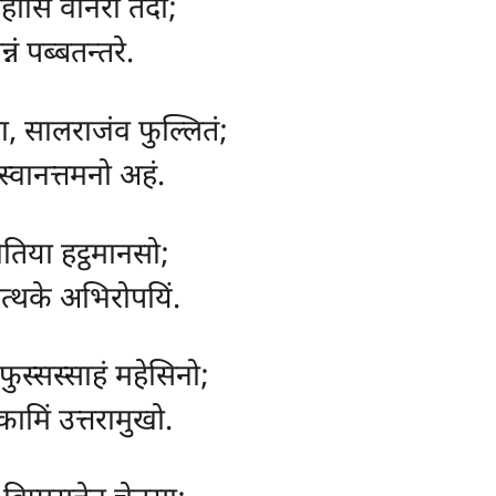
होसिं वानरो तदा;
्नं पब्बतन्तरे.
ा, सालराजंव फुल्लितं;
स्वानत्तमनो अहं.
ीतिया हट्ठमानसो;
त्थके अभिरोपयिं.
 फुस्सस्साहं महेसिनो;
ामिं उत्तरामुखो.