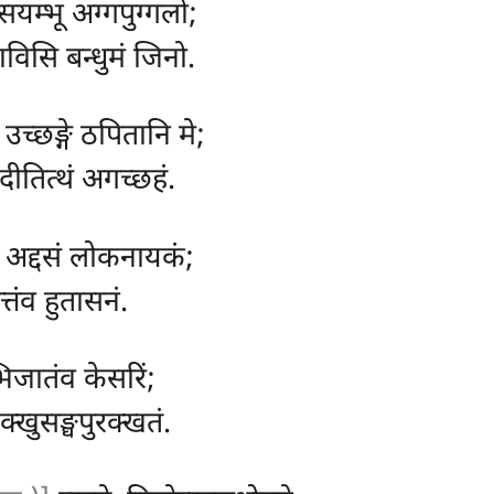
यम्भू अग्गपुग्गलो;
ाविसि बन्धुमं जिनो.
उच्छङ्गे ठपितानि मे;
दीतित्थं अगच्छहं.
, अद्दसं लोकनायकं;
तंव हुतासनं.
िजातंव केसरिं;
क्खुसङ्घपुरक्खतं.