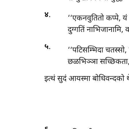
४
.
‘‘एकनवुतितो कप्पे, यं
दुग्गतिं नाभिजानामि, 
५
.
‘‘पटिसम्भिदा चतस्सो, 
छळभिञ्ञा सच्छिकता, क
इत्थं सुदं आयस्मा बोधिवन्दको