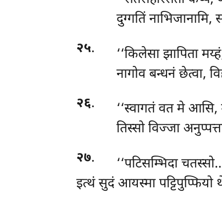
दुग्गतिं नाभिजानामि, 
२५
.
‘‘किलेसा झापिता मय्हं
नागोव बन्धनं छेत्वा, 
२६
.
‘‘स्वागतं वत मे आसि, 
तिस्सो विज्जा अनुप्पत्त
२७
.
‘‘पटिसम्भिदा
चतस्सो…प
इत्थं सुदं आयस्मा पट्टिपुप्फिय