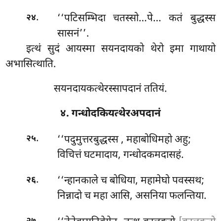
.
‘‘पटिसम्भिदा चतस्सो…पे… कतं बुद्धस्स
२४
सासनं’’.
इत्थं सुदं आयस्मा सयनदायको थेरो इमा गाथायो
अभासित्थाति.
सयनदायकत्थेरस्सापदानं ततियं.
४. गन्धोदकियत्थेरअपदानं
.
‘‘पदुमुत्तरबुद्धस्स
, महाबोधिमहो अहु;
२५
विचित्तं घटमादाय, गन्धोदकमदासहं.
.
‘‘न्हानकाले च बोधिया, महामेघो पवस्सथ;
२६
निन्नादो च महा आसि, असनिया फलन्तिया.