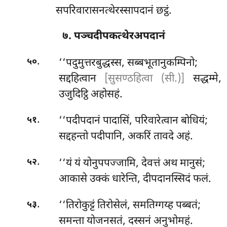
सपरिवारासनत्थेरस्सापदानं छट्ठं.
७. पञ्चदीपकत्थेरअपदानं
.
‘‘पदुमुत्तरबुद्धस्स, सब्बभूतानुकम्पिनो;
५०
सद्दहित्वान
[सुसण्ठहित्वा (सी.)]
सद्धम्मे,
उजुदिट्ठि अहोसहं.
.
‘‘पदीपदानं
पादासिं, परिवारेत्वान बोधियं;
५१
सद्दहन्तो पदीपानि, अकरिं तावदे अहं.
.
‘‘यं यं योनुपपज्जामि, देवत्तं अथ मानुसं;
५२
आकासे उक्कं धारेन्ति, दीपदानस्सिदं फलं.
.
‘‘तिरोकुट्टं तिरोसेलं, समतिग्गय्ह पब्बतं;
५३
समन्ता योजनसतं, दस्सनं अनुभोमहं.