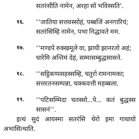
सतरंसीति नामेन, अरहा सो भविस्सति’.
.
‘‘जातिया सत्तवस्सोहं, पब्बजिं अनगारियं;
१६
सतरंसिम्हि नामेन, पभा निद्धावते मम.
.
‘‘मण्डपे रुक्खमूले वा, झायी झानरतो अहं;
१७
धारेमि अन्तिमं देहं, सम्मासम्बुद्धसासने.
.
‘‘सट्ठिकप्पसहस्सम्हि, चतुरो रामनामका;
१८
सत्तरतनसम्पन्ना, चक्कवत्ती महब्बला.
.
‘‘पटिसम्भिदा
चतस्सो…पे… कतं बुद्धस्स
१९
सासनं’’.
इत्थं
सुदं आयस्मा सतरंसि थेरो इमा गाथायो
अभासित्थाति.