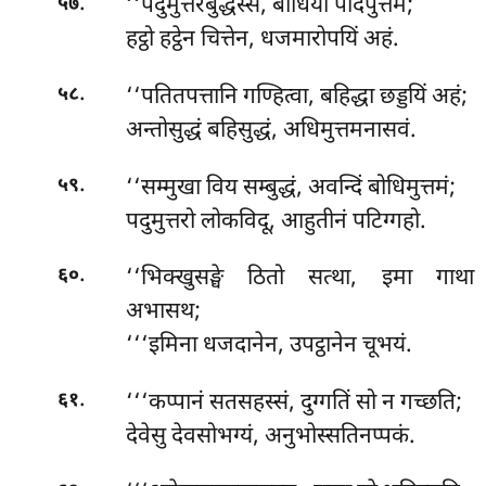
.
‘‘पदुमुत्तरबुद्धस्स, बोधिया पादपुत्तमे;
५७
हट्ठो हट्ठेन चित्तेन, धजमारोपयिं अहं.
.
‘‘पतितपत्तानि गण्हित्वा, बहिद्धा छड्डयिं अहं;
५८
अन्तोसुद्धं बहिसुद्धं, अधिमुत्तमनासवं.
.
‘‘सम्मुखा विय सम्बुद्धं, अवन्दिं बोधिमुत्तमं;
५९
पदुमुत्तरो
लोकविदू, आहुतीनं पटिग्गहो.
.
‘‘भिक्खुसङ्घे ठितो सत्था, इमा गाथा
६०
अभासथ;
‘‘‘इमिना धजदानेन, उपट्ठानेन चूभयं.
.
‘‘‘कप्पानं सतसहस्सं, दुग्गतिं सो न गच्छति;
६१
देवेसु देवसोभग्यं, अनुभोस्सतिनप्पकं.