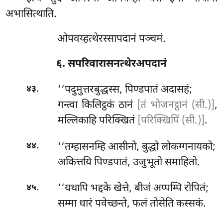
अभासित्थाति.
ओपवय्हत्थेरस्सापदानं पञ्चमं.
६. सपरिवारासनत्थेरअपदानं
.
‘‘पदुमुत्तरबुद्धस्स, पिण्डपातं अदासहं;
४३
गन्त्वा किलिट्ठकं ठानं
[तं भोजनट्ठानं (सी.)]
,
मल्लिकाहि परिक्खितं
[परिक्खिपिं (सी.)]
.
.
‘‘तम्हासनम्हि
आसीनो, बुद्धो लोकग्गनायको;
४४
अकित्तयि पिण्डपातं, उजुभूतो समाहितो.
.
‘‘यथापि भद्दके खेत्ते, बीजं अप्पम्पि रोपितं;
४५
सम्मा धारं पवेच्छन्ते, फलं तोसेति कस्सकं.