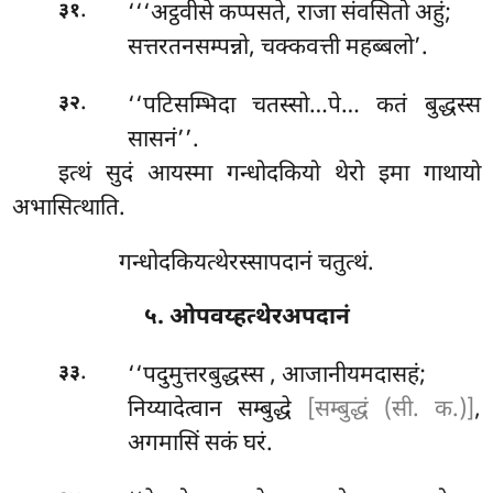
.
‘‘‘अट्ठवीसे कप्पसते, राजा संवसितो अहुं;
३१
सत्तरतनसम्पन्नो, चक्कवत्ती महब्बलो’.
.
‘‘पटिसम्भिदा
चतस्सो…पे… कतं बुद्धस्स
३२
सासनं’’.
इत्थं सुदं आयस्मा गन्धोदकियो थेरो इमा गाथायो
अभासित्थाति.
गन्धोदकियत्थेरस्सापदानं चतुत्थं.
५. ओपवय्हत्थेरअपदानं
.
‘‘पदुमुत्तरबुद्धस्स
, आजानीयमदासहं;
३३
निय्यादेत्वान सम्बुद्धे
[सम्बुद्धं (सी. क.)]
,
अगमासिं सकं घरं.