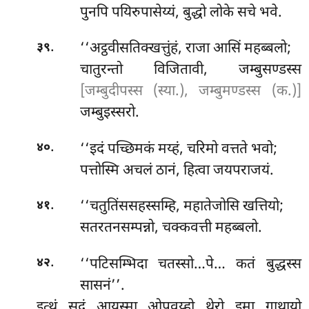
पुनपि पयिरुपासेय्यं, बुद्धो लोके सचे भवे.
.
‘‘अट्ठवीसतिक्खत्तुंहं, राजा आसिं महब्बलो;
३९
चातुरन्तो विजितावी, जम्बुसण्डस्स
[जम्बुदीपस्स (स्या.), जम्बुमण्डस्स (क.)]
जम्बुइस्सरो.
.
‘‘इदं पच्छिमकं मय्हं, चरिमो वत्तते भवो;
४०
पत्तोस्मि अचलं ठानं, हित्वा जयपराजयं.
.
‘‘चतुतिंससहस्सम्हि, महातेजोसि खत्तियो;
४१
सतरतनसम्पन्नो, चक्कवत्ती महब्बलो.
.
‘‘पटिसम्भिदा
चतस्सो…पे… कतं बुद्धस्स
४२
सासनं’’.
इत्थं सुदं आयस्मा ओपवय्हो थेरो इमा गाथायो