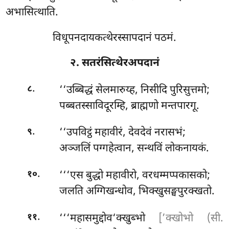
अभासित्थाति.
विधूपनदायकत्थेरस्सापदानं पठमं.
२. सतरंसित्थेरअपदानं
.
‘‘उब्बिद्धं सेलमारुय्ह, निसीदि पुरिसुत्तमो;
८
पब्बतस्साविदूरम्हि, ब्राह्मणो मन्तपारगू.
.
‘‘उपविट्ठं
महावीरं, देवदेवं नरासभं;
९
अञ्जलिं पग्गहेत्वान, सन्थविं लोकनायकं.
.
‘‘‘एस
बुद्धो महावीरो, वरधम्मप्पकासको;
१०
जलति अग्गिखन्धोव, भिक्खुसङ्घपुरक्खतो.
.
‘‘‘महासमुद्दोव‘क्खुब्भो
[’क्खोभो (सी.
११