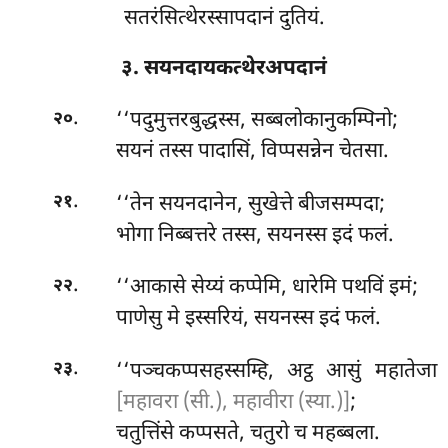
सतरंसित्थेरस्सापदानं दुतियं.
३. सयनदायकत्थेरअपदानं
.
‘‘पदुमुत्तरबुद्धस्स, सब्बलोकानुकम्पिनो;
२०
सयनं तस्स पादासिं, विप्पसन्नेन चेतसा.
.
‘‘तेन
सयनदानेन, सुखेत्ते बीजसम्पदा;
२१
भोगा निब्बत्तरे तस्स, सयनस्स इदं फलं.
.
‘‘आकासे सेय्यं कप्पेमि, धारेमि पथविं इमं;
२२
पाणेसु मे इस्सरियं, सयनस्स इदं फलं.
.
‘‘पञ्चकप्पसहस्सम्हि, अट्ठ आसुं महातेजा
२३
[महावरा (सी.), महावीरा (स्या.)]
;
चतुत्तिंसे कप्पसते, चतुरो च महब्बला.