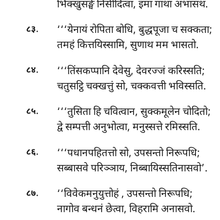
भिक्खुसङ्घे निसीदित्वा, इमा गाथा अभासथ.
.
‘‘‘येनायं
रोपिता बोधि, बुद्धपूजा च सक्कता;
८३
तमहं कित्तयिस्सामि, सुणाथ मम भासतो.
.
‘‘‘तिंसकप्पानि देवेसु, देवरज्जं करिस्सति;
८४
चतुसट्ठि चक्खत्तुं सो, चक्कवत्ती भविस्सति.
.
‘‘‘तुसिता
हि चवित्वान, सुक्कमूलेन चोदितो;
८५
द्वे सम्पत्ती अनुभोत्वा, मनुस्सत्ते रमिस्सति.
.
‘‘‘पधानपहितत्तो सो, उपसन्तो निरूपधि;
८६
सब्बासवे परिञ्ञाय, निब्बायिस्सतिनासवो’.
.
‘‘विवेकमनुयुत्तोहं
, उपसन्तो निरूपधि;
८७
नागोव बन्धनं छेत्वा, विहरामि अनासवो.