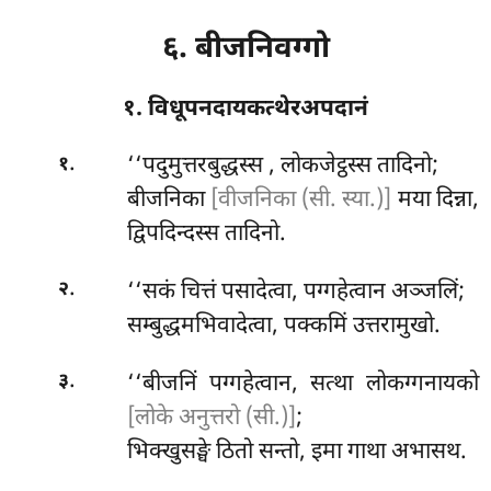
६. बीजनिवग्गो
१. विधूपनदायकत्थेरअपदानं
.
‘‘पदुमुत्तरबुद्धस्स
, लोकजेट्ठस्स तादिनो;
१
बीजनिका
[वीजनिका (सी. स्या.)]
मया दिन्ना,
द्विपदिन्दस्स तादिनो.
.
‘‘सकं चित्तं पसादेत्वा, पग्गहेत्वान अञ्जलिं;
२
सम्बुद्धमभिवादेत्वा, पक्कमिं उत्तरामुखो.
.
‘‘बीजनिं
पग्गहेत्वान, सत्था लोकग्गनायको
३
[लोके अनुत्तरो (सी.)]
;
भिक्खुसङ्घे ठितो सन्तो, इमा गाथा अभासथ.