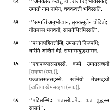
.
‘‘‘अनेकसतक्खत्तुञ्च
, राजा रट्ठे भविस्सति;
६२
उग्गतो नाम नामेन, चक्कवत्ती भविस्सति.
.
‘‘‘सम्पत्तिं
अनुभोत्वान, सुक्कमूलेन चोदितो;
६३
गोतमस्स भगवतो, सासनेभिरमिस्सति’.
.
‘‘पधानपहितत्तोम्हि, उपसन्तो निरूपधि;
६४
धारेमि अन्तिमं देहं, सम्मासम्बुद्धसासने.
.
‘‘एकपञ्ञाससहस्से, कप्पे उग्गतसव्हयो
६५
[सव्हया (स्या.)]
;
पञ्ञाससतसहस्से, खत्तियो मेघसव्हयो
[खत्तिया खेमसव्हया (स्या.)]
.
.
‘‘पटिसम्भिदा चतस्सो…पे… कतं बुद्धस्स
६६
सासनं’’.