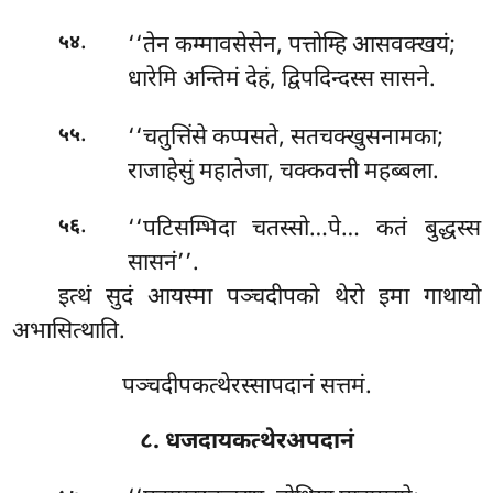
.
‘‘तेन कम्मावसेसेन, पत्तोम्हि आसवक्खयं;
५४
धारेमि अन्तिमं देहं, द्विपदिन्दस्स सासने.
.
‘‘चतुत्तिंसे कप्पसते, सतचक्खुसनामका;
५५
राजाहेसुं महातेजा, चक्कवत्ती महब्बला.
.
‘‘पटिसम्भिदा
चतस्सो…पे… कतं बुद्धस्स
५६
सासनं’’.
इत्थं सुदं आयस्मा पञ्चदीपको थेरो इमा गाथायो
अभासित्थाति.
पञ्चदीपकत्थेरस्सापदानं सत्तमं.
८. धजदायकत्थेरअपदानं