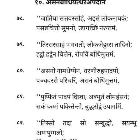
१०. असनबोधियत्थेरअपदानं
.
‘‘जातिया
सत्तवस्सोहं, अद्दसं लोकनायकं;
७८
पसन्नचित्तो सुमनो, उपगच्छिं नरुत्तमं.
.
‘‘तिस्सस्साहं भगवतो, लोकजेट्ठस्स तादिनो;
७९
हट्ठो हट्ठेन चित्तेन, रोपयिं बोधिमुत्तमं.
.
‘‘असनो नामधेय्येन, धरणीरुहपादपो;
८०
पञ्चवस्से परिचरिं, असनं बोधिमुत्तमं.
.
‘‘पुप्फितं पादपं दिस्वा, अब्भुतं लोमहंसनं;
८१
सकं कम्मं पकित्तेन्तो, बुद्धसेट्ठं उपागमिं.
.
‘‘तिस्सो तदा सो सम्बुद्धो, सयम्भू
८२
अग्गपुग्गलो;