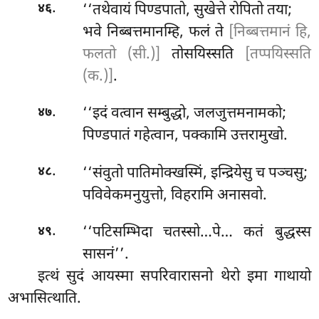
.
‘‘तथेवायं पिण्डपातो, सुखेत्ते रोपितो तया;
४६
भवे निब्बत्तमानम्हि, फलं ते
[निब्बत्तमानं हि,
फलतो (सी.)]
तोसयिस्सति
[तप्पयिस्सति
(क.)]
.
.
‘‘इदं वत्वान सम्बुद्धो, जलजुत्तमनामको;
४७
पिण्डपातं गहेत्वान, पक्कामि उत्तरामुखो.
.
‘‘संवुतो पातिमोक्खस्मिं, इन्द्रियेसु च पञ्चसु;
४८
पविवेकमनुयुत्तो, विहरामि अनासवो.
.
‘‘पटिसम्भिदा
चतस्सो…पे… कतं बुद्धस्स
४९
सासनं’’.
इत्थं सुदं आयस्मा सपरिवारासनो थेरो इमा गाथायो
अभासित्थाति.