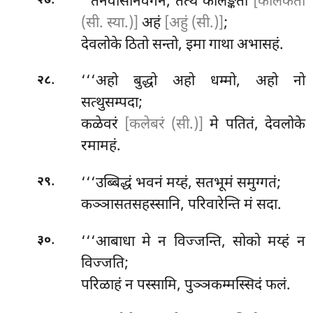
.
‘‘तेनेवासनिवेगेन, तत्थ कालङ्कतो
[कालकतो
२७
(सी. स्या.)]
अहं
[अहुं (सी.)]
;
देवलोके ठितो सन्तो, इमा गाथा अभासहं.
.
‘‘‘अहो
बुद्धो अहो धम्मो, अहो नो
२८
सत्थुसम्पदा;
कळेवरं
[कलेबरं (सी.)]
मे पतितं, देवलोके
रमामहं.
.
‘‘‘उब्बिद्धं भवनं मय्हं, सतभूमं समुग्गतं;
२९
कञ्ञासतसहस्सानि, परिवारेन्ति मं सदा.
.
‘‘‘आबाधा मे न विज्जन्ति, सोको मय्हं न
३०
विज्जति;
परिळाहं न पस्सामि, पुञ्ञकम्मस्सिदं फलं.