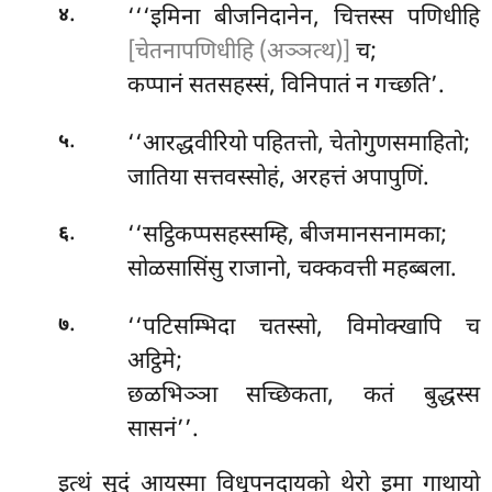
.
‘‘‘इमिना बीजनिदानेन, चित्तस्स पणिधीहि
४
[चेतनापणिधीहि (अञ्ञत्थ)]
च;
कप्पानं सतसहस्सं, विनिपातं न गच्छति’.
.
‘‘आरद्धवीरियो पहितत्तो, चेतोगुणसमाहितो;
५
जातिया सत्तवस्सोहं, अरहत्तं अपापुणिं.
.
‘‘सट्ठिकप्पसहस्सम्हि, बीजमानसनामका;
६
सोळसासिंसु राजानो, चक्कवत्ती महब्बला.
.
‘‘पटिसम्भिदा
चतस्सो, विमोक्खापि च
७
अट्ठिमे;
छळभिञ्ञा सच्छिकता, कतं बुद्धस्स
सासनं’’.
इत्थं सुदं आयस्मा विधूपनदायको थेरो इमा गाथायो