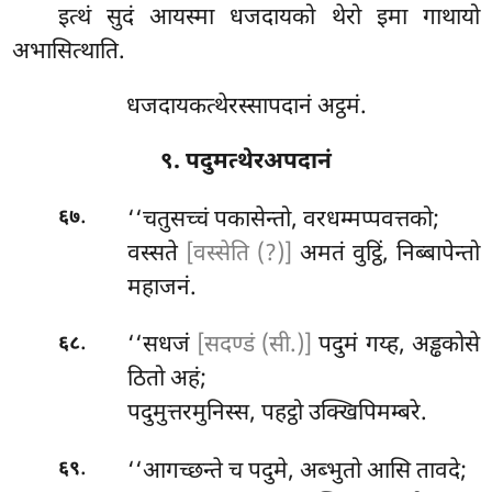
इत्थं सुदं आयस्मा धजदायको थेरो इमा गाथायो
अभासित्थाति.
धजदायकत्थेरस्सापदानं अट्ठमं.
९. पदुमत्थेरअपदानं
.
‘‘चतुसच्चं
पकासेन्तो, वरधम्मप्पवत्तको;
६७
वस्सते
[वस्सेति (?)]
अमतं वुट्ठिं, निब्बापेन्तो
महाजनं.
.
‘‘सधजं
[सदण्डं (सी.)]
पदुमं गय्ह, अड्ढकोसे
६८
ठितो अहं;
पदुमुत्तरमुनिस्स, पहट्ठो उक्खिपिमम्बरे.
.
‘‘आगच्छन्ते च पदुमे, अब्भुतो आसि तावदे;
६९