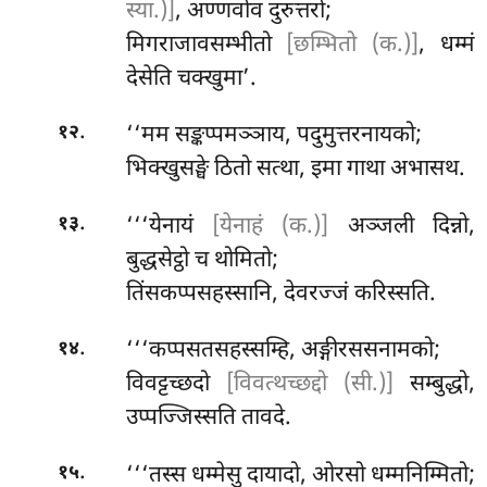
स्या.)]
, अण्णवोव दुरुत्तरो;
मिगराजावसम्भीतो
[छम्भितो (क.)]
, धम्मं
देसेति चक्खुमा’.
.
‘‘मम सङ्कप्पमञ्ञाय, पदुमुत्तरनायको;
१२
भिक्खुसङ्घे ठितो सत्था, इमा गाथा अभासथ.
.
‘‘‘येनायं
[येनाहं (क.)]
अञ्जली दिन्नो,
१३
बुद्धसेट्ठो च थोमितो;
तिंसकप्पसहस्सानि, देवरज्जं करिस्सति.
.
‘‘‘कप्पसतसहस्सम्हि, अङ्गीरससनामको;
१४
विवट्टच्छदो
[विवत्थच्छद्दो (सी.)]
सम्बुद्धो,
उप्पज्जिस्सति तावदे.
.
‘‘‘तस्स धम्मेसु दायादो, ओरसो धम्मनिम्मितो;
१५