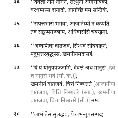
.
‘‘देवलो नाम नामेन, सत्थुनो अग्गसावको;
३४
वरधम्मस्स दायादो, आगच्छि मम सन्तिकं.
.
‘‘सपत्तभारो भगवा, आजानेय्यो न कप्पति;
३५
तव सङ्कप्पमञ्ञाय, अधिवासेसि चक्खुमा.
.
‘‘अग्घापेत्वा वातजवं, सिन्धवं सीघवाहनं;
३६
पदुमुत्तरबुद्धस्स, खमनीयमदासहं.
.
‘‘यं यं योनुपपज्जामि, देवत्तं अथ मानुसं
[देवे
३७
च मानुसे भवे (सी. क.)]
;
खमनीयं वातजवं, चित्तं निब्बत्तते
[आजानीया
वातजवा, वित्ति निब्बत्तरे (स्या.), खमनीया
वातजवा, चित्ता निब्बत्तरे (सी.)]
मम.
.
‘‘लाभं
तेसं सुलद्धंव, ये लभन्तुपसम्पदं;
३८