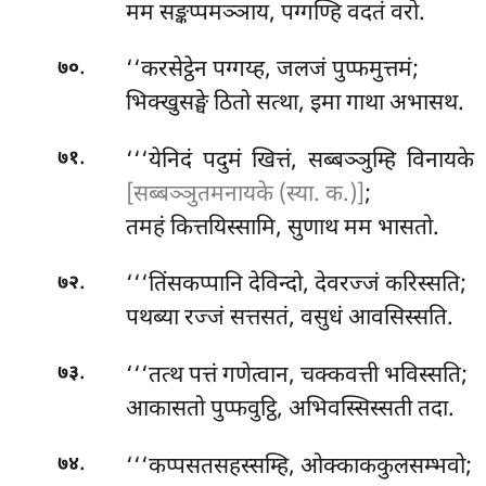
मम सङ्कप्पमञ्ञाय, पग्गण्हि वदतं वरो.
.
‘‘करसेट्ठेन
पग्गय्ह, जलजं पुप्फमुत्तमं;
७०
भिक्खुसङ्घे ठितो सत्था, इमा गाथा अभासथ.
.
‘‘‘येनिदं पदुमं खित्तं, सब्बञ्ञुम्हि विनायके
७१
[सब्बञ्ञुतमनायके (स्या. क.)]
;
तमहं कित्तयिस्सामि, सुणाथ मम भासतो.
.
‘‘‘तिंसकप्पानि
देविन्दो, देवरज्जं करिस्सति;
७२
पथब्या रज्जं सत्तसतं, वसुधं आवसिस्सति.
.
‘‘‘तत्थ पत्तं गणेत्वान, चक्कवत्ती भविस्सति;
७३
आकासतो पुप्फवुट्ठि, अभिवस्सिस्सती तदा.
.
‘‘‘कप्पसतसहस्सम्हि, ओक्काककुलसम्भवो;
७४