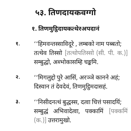
५३. तिणदायकवग्गो
१. तिणमुट्ठिदायकत्थेरअपदानं
.
‘‘हिमवन्तस्साविदूरे
, लम्बको नाम पब्बतो;
१
तत्थेव तिस्सो
[तत्थोपतिस्सो (सी. पी. क.)]
सम्बुद्धो, अब्भोकासम्हि चङ्कमि.
.
‘‘मिगलुद्दो पुरे आसिं, अरञ्ञे कानने अहं;
२
दिस्वान तं देवदेवं, तिणमुट्ठिमदासहं.
.
‘‘निसीदनत्थं बुद्धस्स, दत्वा चित्तं पसादयिं;
३
सम्बुद्धं अभिवादेत्वा, पक्कामिं
[पक्कमिं
(क.)]
उत्तरामुखो.