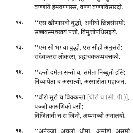
वण्णयिं हेमवण्णस्स, वण्णं वण्णविसारदो.
.
‘‘एस खीणासवो बुद्धो, अनीघो छिन्नसंसयो;
९२
सब्बकम्मक्खयं पत्तो, विमुत्तोपधिसङ्खये.
.
‘‘एस सो भगवा बुद्धो, एस सीहो अनुत्तरो;
९३
सदेवकस्स लोकस्स, ब्रह्मचक्कप्पवत्तको.
.
‘‘दन्तो दमेता सन्तो च, समेता निब्बुतो इसि;
९४
निब्बापेता च अस्सत्थो, अस्सासेता महाजनं.
.
‘‘वीरो सूरो च विक्कन्तो
[धीरो च (सी. पी.)]
,
९५
पञ्ञो कारुणिको वसी;
विजितावी च स जिनो, अप्पगब्बो अनालयो.
.
‘‘अनेञ्जो अचलो धीमा, अमोहो असमो
९६