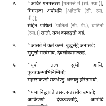
.
‘‘अचिरं गतमत्तस्स
[गतमत्तं मं (सी. स्या.)]
,
४
मिगराजा अपोथयि
[अहेठयि (सी. स्या.
पी.)]
;
सीहेन पोथितो
[पातितो (सी. पी.), घाटितो
(स्या.)]
सन्तो, तत्थ कालङ्कतो अहं.
.
‘‘आसन्ने मे कतं कम्मं, बुद्धसेट्ठे अनासवे;
५
सुमुत्तो सरवेगोव, देवलोकमगच्छहं.
.
‘‘यूपो तत्थ सुभो आसि,
६
पुञ्ञकम्माभिनिम्मितो;
सहस्सकण्डो सतभेण्डु, धजालु हरितामयो.
.
‘‘पभा
निद्धावते तस्स, सतरंसीव उग्गतो;
७
आकिण्णो देवकञ्ञाहि, आमोदिं