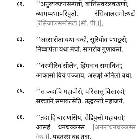
.
‘‘अनुब्यञ्जनसम्पन्नो, बात्तिंसवरलक्खणो;
८२
ब्यामप्पभापरिवुतो, रंसिजालसमोत्थटो
[रंसिजालसमोसटो (सी. पी.)]
.
.
‘‘अस्सासेता यथा चन्दो, सूरियोव पभङ्करो;
८३
निब्बापेता यथा मेघो, सागरोव गुणाकरो.
.
‘‘धरणीरिव
सीलेन, हिमवाव समाधिना;
८४
आकासो विय पञ्ञाय, असङ्गो अनिलो यथा.
.
‘‘स कदाचि महावीरो, परिसासु विसारदो;
८५
सच्चानि सम्पकासेति, उद्धरन्तो महाजनं.
.
‘‘तदा हि बाराणसियं, सेट्ठिपुत्तो महायसो;
८६
आसहं धनधञ्ञस्स
[अनन्तधनधञ्ञस्स
(क.)]
, पहूतस्स बहू तदा.