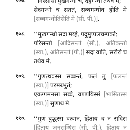
.
‘‘निस्सासो मुखगन्धो च, देहगन्धो तथेव मे;
१०७
सेदगन्धो च सततं, सब्बगन्धोव होति मे
[सब्बगन्धोतिसेति मे (सी. पी.)]
.
.
‘‘मुखगन्धो
सदा मय्हं, पदुमुप्पलचम्पको;
१०८
परिसन्तो
[आदिसन्तो (सी.), अतिकन्तो
(स्या.), अतिसन्तो (पी.)]
सदा वाति, सरीरो च
तथेव मे.
.
‘‘गुणत्थवस्स सब्बन्तं, फलं तु
[फलन्तं
१०९
(स्या.)]
परमब्भुतं;
एकग्गमनसा सब्बे, वण्णयिस्सं
[भासितस्स
(स्या.)]
सुणाथ मे.
.
‘‘गुणं
बुद्धस्स वत्वान, हिताय च न सदिसं
११०
[हिताय जनसन्धिसु (सी. पी.), हिताय नं