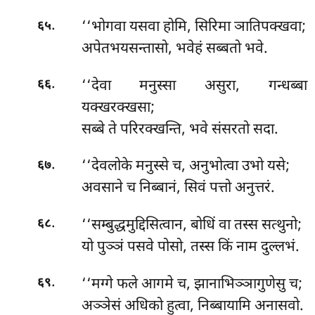
.
‘‘भोगवा यसवा होमि, सिरिमा ञातिपक्खवा;
६५
अपेतभयसन्तासो, भवेहं सब्बतो भवे.
.
‘‘देवा
मनुस्सा असुरा, गन्धब्बा
६६
यक्खरक्खसा;
सब्बे ते परिरक्खन्ति, भवे संसरतो सदा.
.
‘‘देवलोके मनुस्से च, अनुभोत्वा उभो यसे;
६७
अवसाने च निब्बानं, सिवं पत्तो अनुत्तरं.
.
‘‘सम्बुद्धमुद्दिसित्वान, बोधिं वा तस्स सत्थुनो;
६८
यो पुञ्ञं पसवे पोसो, तस्स किं नाम दुल्लभं.
.
‘‘मग्गे
फले आगमे च, झानाभिञ्ञागुणेसु च;
६९
अञ्ञेसं अधिको हुत्वा, निब्बायामि अनासवो.