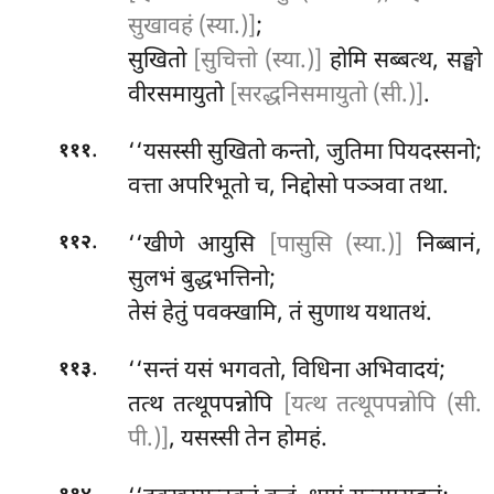
सुखावहं (स्या.)]
;
सुखितो
[सुचित्तो (स्या.)]
होमि सब्बत्थ, सङ्घो
वीरसमायुतो
[सरद्धनिसमायुतो (सी.)]
.
.
‘‘यसस्सी सुखितो कन्तो, जुतिमा पियदस्सनो;
१११
वत्ता अपरिभूतो च, निद्दोसो पञ्ञवा तथा.
.
‘‘खीणे आयुसि
[पासुसि (स्या.)]
निब्बानं,
११२
सुलभं बुद्धभत्तिनो;
तेसं हेतुं पवक्खामि, तं सुणाथ यथातथं.
.
‘‘सन्तं
यसं भगवतो, विधिना अभिवादयं;
११३
तत्थ तत्थूपपन्नोपि
[यत्थ तत्थूपपन्नोपि (सी.
पी.)]
, यसस्सी तेन होमहं.