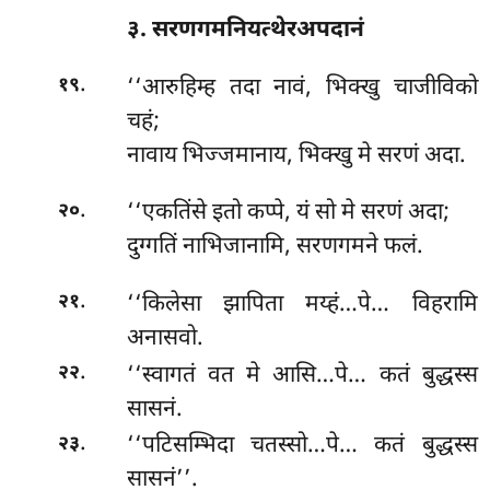
३. सरणगमनियत्थेरअपदानं
.
‘‘आरुहिम्ह तदा नावं, भिक्खु चाजीविको
१९
चहं;
नावाय भिज्जमानाय, भिक्खु मे सरणं अदा.
.
‘‘एकतिंसे
इतो कप्पे, यं सो मे सरणं अदा;
२०
दुग्गतिं नाभिजानामि, सरणगमने फलं.
.
‘‘किलेसा
झापिता मय्हं…पे… विहरामि
२१
अनासवो.
.
‘‘स्वागतं वत मे आसि…पे… कतं बुद्धस्स
२२
सासनं.
.
‘‘पटिसम्भिदा
चतस्सो…पे… कतं बुद्धस्स
२३
सासनं’’.