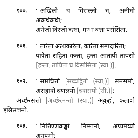
.
‘‘अखिलो च विसल्लो च, अनीघो
१००
अकथंकथी;
अनेजो विरजो कत्ता, गन्धा वत्ता पसंसिता.
.
‘‘तारेता अत्थकारेता, कारेता सम्पदारिता;
१०१
पापेता सहिता कन्ता, हन्ता आतापी तापसो
[हन्ता, तापिता च विसोसिता (स्या.)]
.
.
‘‘समचित्तो
[सच्चट्ठितो (स्या.)]
समसमो,
१०२
असहायो दयालयो
[दयासयो (सी.)]
;
अच्छेरसत्तो
[अच्छेरमन्तो (स्या.)]
अकुहो, कतावी
इसिसत्तमो.
.
‘‘नित्तिण्णकङ्खो निम्मानो, अप्पमेय्यो
१०३
अनूपमो;