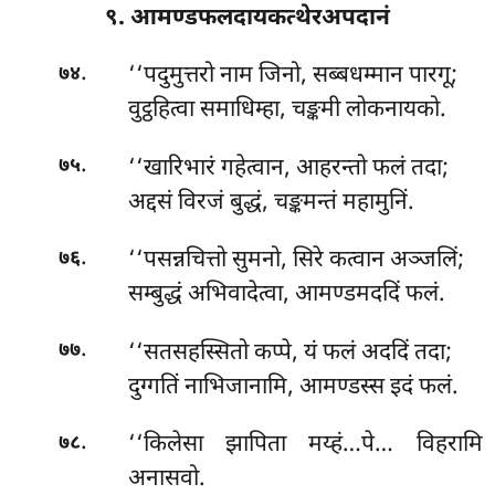
९. आमण्डफलदायकत्थेरअपदानं
.
‘‘पदुमुत्तरो नाम जिनो, सब्बधम्मान पारगू;
७४
वुट्ठहित्वा समाधिम्हा, चङ्कमी लोकनायको.
.
‘‘खारिभारं गहेत्वान, आहरन्तो फलं तदा;
७५
अद्दसं विरजं बुद्धं, चङ्कमन्तं महामुनिं.
.
‘‘पसन्नचित्तो सुमनो, सिरे कत्वान अञ्जलिं;
७६
सम्बुद्धं अभिवादेत्वा, आमण्डमददिं फलं.
.
‘‘सतसहस्सितो कप्पे, यं फलं अददिं तदा;
७७
दुग्गतिं नाभिजानामि, आमण्डस्स इदं फलं.
.
‘‘किलेसा
झापिता मय्हं…पे… विहरामि
७८
अनासवो.