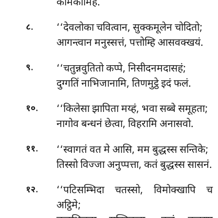
कामकामिहं.
.
‘‘देवलोका
चवित्वान, सुक्कमूलेन चोदितो;
८
आगन्त्वान मनुस्सत्तं, पत्तोम्हि आसवक्खयं.
.
‘‘चतुन्नवुतितो कप्पे, निसीदनमदासहं;
९
दुग्गतिं नाभिजानामि, तिणमुट्ठे इदं फलं.
.
‘‘किलेसा झापिता मय्हं, भवा सब्बे समूहता;
१०
नागोव बन्धनं छेत्वा, विहरामि अनासवो.
.
‘‘स्वागतं वत मे आसि, मम बुद्धस्स सन्तिके;
११
तिस्सो विज्जा अनुप्पत्ता, कतं बुद्धस्स सासनं.
.
‘‘पटिसम्भिदा
चतस्सो, विमोक्खापि च
१२
अट्ठिमे;