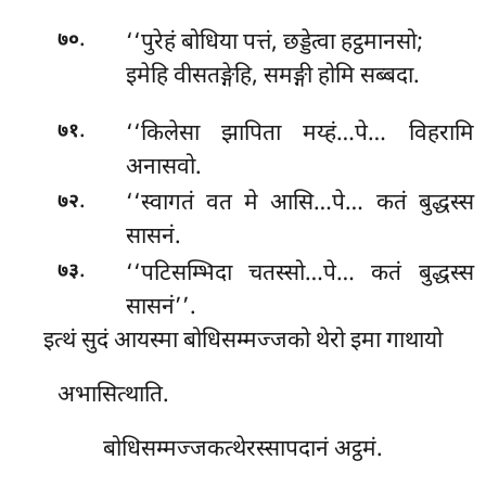
.
‘‘पुरेहं बोधिया पत्तं, छड्डेत्वा हट्ठमानसो;
७०
इमेहि वीसतङ्गेहि, समङ्गी होमि सब्बदा.
.
‘‘किलेसा झापिता मय्हं…पे… विहरामि
७१
अनासवो.
.
‘‘स्वागतं
वत मे आसि…पे… कतं बुद्धस्स
७२
सासनं.
.
‘‘पटिसम्भिदा चतस्सो…पे… कतं बुद्धस्स
७३
सासनं’’.
इत्थं सुदं आयस्मा बोधिसम्मज्जको थेरो इमा गाथायो
अभासित्थाति.
बोधिसम्मज्जकत्थेरस्सापदानं अट्ठमं.