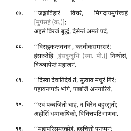
.
‘‘जङ्घाविहारं विचरं, मिगदायमुपेच्चहं
८७
[मुपेसहं (क.)]
;
अद्दसं विरजं बुद्धं, देसेन्तं अमतं पदं.
.
‘‘विसट्ठकन्तवचनं
, करवीकसमस्सरं;
८८
हंसरुतेहि
[हंसदुन्दुभि (स्या. पी.)]
निग्घोसं,
विञ्ञापेन्तं महाजनं.
.
‘‘दिस्वा
देवातिदेवं तं, सुत्वाव मधुरं गिरं;
८९
पहायनप्पके भोगे, पब्बजिं अनगारियं.
.
‘‘एवं
पब्बजितो चाहं, न चिरेन बहुस्सुतो;
९०
अहोसिं धम्मकथिको, विचित्तपटिभाणवा.
.
‘‘महापरिसमज्झेहं, हट्ठचित्तो पुनप्पुनं;
९१