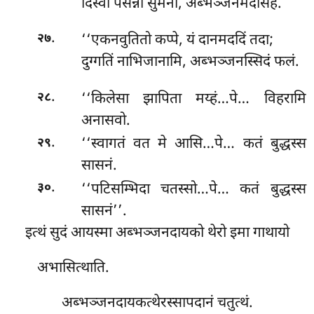
दिस्वा पसन्नो सुमनो, अब्भञ्जनमदासहं.
.
‘‘एकनवुतितो कप्पे, यं दानमददिं तदा;
२७
दुग्गतिं नाभिजानामि, अब्भञ्जनस्सिदं फलं.
.
‘‘किलेसा झापिता मय्हं…पे… विहरामि
२८
अनासवो.
.
‘‘स्वागतं वत मे आसि…पे… कतं बुद्धस्स
२९
सासनं.
.
‘‘पटिसम्भिदा चतस्सो…पे… कतं बुद्धस्स
३०
सासनं’’.
इत्थं
सुदं आयस्मा अब्भञ्जनदायको थेरो इमा गाथायो
अभासित्थाति.
अब्भञ्जनदायकत्थेरस्सापदानं चतुत्थं.