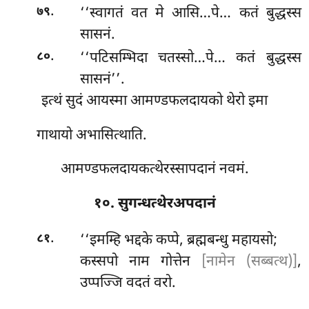
.
‘‘स्वागतं वत मे आसि…पे… कतं बुद्धस्स
७९
सासनं.
.
‘‘पटिसम्भिदा
चतस्सो…पे… कतं बुद्धस्स
८०
सासनं’’.
इत्थं सुदं आयस्मा आमण्डफलदायको थेरो इमा
गाथायो अभासित्थाति.
आमण्डफलदायकत्थेरस्सापदानं नवमं.
१०. सुगन्धत्थेरअपदानं
.
‘‘इमम्हि भद्दके कप्पे, ब्रह्मबन्धु महायसो;
८१
कस्सपो नाम गोत्तेन
[नामेन (सब्बत्थ)]
,
उप्पज्जि वदतं वरो.