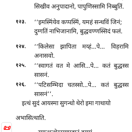
सिखीव अनुपादानो, पापुणिस्सामि निब्बुतिं.
.
‘‘इमस्मिंयेव कप्पस्मिं, यमहं सन्थविं जिनं;
१२३
दुग्गतिं नाभिजानामि, बुद्धवण्णस्सिदं फलं.
.
‘‘किलेसा झापिता मय्हं…पे… विहरामि
१२४
अनासवो.
.
‘‘स्वागतं वत मे आसि…पे… कतं बुद्धस्स
१२५
सासनं.
.
‘‘पटिसम्भिदा
चतस्सो…पे… कतं बुद्धस्स
१२६
सासनं’’.
इत्थं सुदं आयस्मा सुगन्धो थेरो इमा गाथायो
अभासित्थाति.
📜