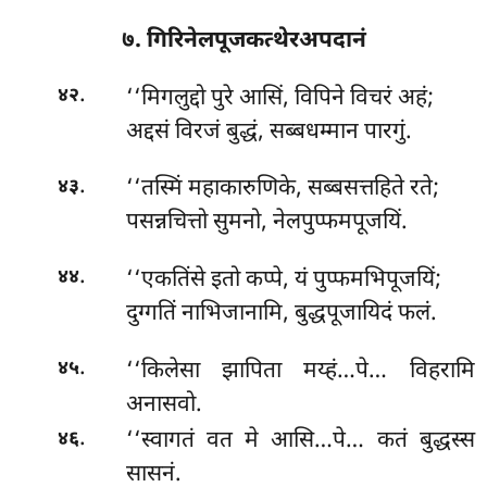
७. गिरिनेलपूजकत्थेरअपदानं
.
‘‘मिगलुद्दो
पुरे आसिं, विपिने विचरं अहं;
४२
अद्दसं विरजं बुद्धं, सब्बधम्मान पारगुं.
.
‘‘तस्मिं महाकारुणिके, सब्बसत्तहिते रते;
४३
पसन्नचित्तो सुमनो, नेलपुप्फमपूजयिं.
.
‘‘एकतिंसे
इतो कप्पे, यं पुप्फमभिपूजयिं;
४४
दुग्गतिं नाभिजानामि, बुद्धपूजायिदं फलं.
.
‘‘किलेसा झापिता मय्हं…पे… विहरामि
४५
अनासवो.
.
‘‘स्वागतं वत मे आसि…पे… कतं बुद्धस्स
४६
सासनं.