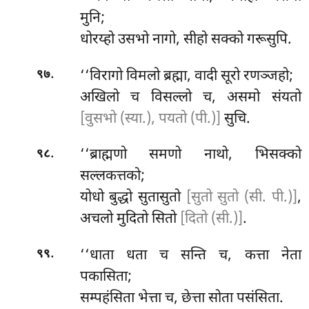
मुनि;
धोरय्हो उसभो नागो, सीहो सक्को गरूसुपि.
.
‘‘विरागो विमलो ब्रह्मा, वादी सूरो रणञ्जहो;
९७
अखिलो च विसल्लो च, असमो संयतो
[वुसभो (स्या.), पयतो (पी.)]
सुचि.
.
‘‘ब्राह्मणो
समणो नाथो, भिसक्को
९८
सल्लकत्तको;
योधो बुद्धो सुतासुतो
[सुतो सुतो (सी. पी.)]
,
अचलो मुदितो सितो
[दितो (सी.)]
.
.
‘‘धाता धता च सन्ति च, कत्ता नेता
९९
पकासिता;
सम्पहंसिता भेत्ता च, छेत्ता सोता पसंसिता.