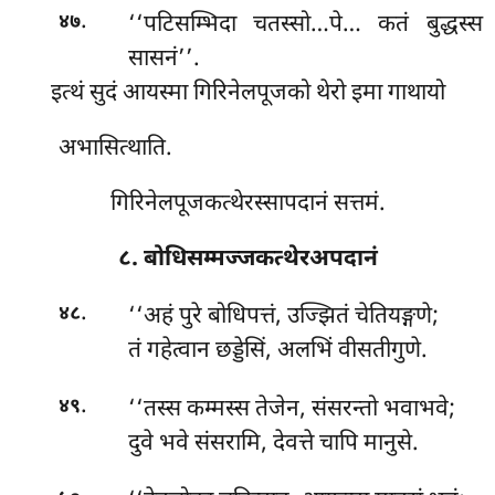
.
‘‘पटिसम्भिदा चतस्सो…पे… कतं बुद्धस्स
४७
सासनं’’.
इत्थं सुदं आयस्मा गिरिनेलपूजको थेरो इमा गाथायो
अभासित्थाति.
गिरिनेलपूजकत्थेरस्सापदानं सत्तमं.
८. बोधिसम्मज्जकत्थेरअपदानं
.
‘‘अहं पुरे बोधिपत्तं, उज्झितं चेतियङ्गणे;
४८
तं गहेत्वान छड्डेसिं, अलभिं वीसतीगुणे.
.
‘‘तस्स कम्मस्स तेजेन, संसरन्तो भवाभवे;
४९
दुवे भवे संसरामि, देवत्ते चापि मानुसे.