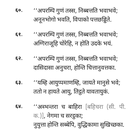
.
‘‘अपरम्पि गुणं तस्स, निब्बत्तति भवाभवे;
६०
अनूनभोगो भवति, विपाको पत्तछड्डिते.
.
‘‘अपरम्पि गुणं तस्स, निब्बत्तति भवाभवे;
६१
अग्गिराजूहि चोरेहि, न होति उदके भयं.
.
‘‘अपरम्पि
गुणं तस्स, निब्बत्तति भवाभवे;
६२
दासिदासा अनुचरा, होन्ति चित्तानुवत्तका.
.
‘‘यम्हि आयुप्पमाणम्हि, जायते मानुसे भवे;
६३
ततो न हायते आयु, तिट्ठते यावतायुकं.
.
‘‘अब्भन्तरा च बाहिरा
[बहिचरा (सी. पी.
६४
क.)]
, नेगमा च सरट्ठका;
नुयुत्ता होन्ति सब्बेपि, वुद्धिकामा सुखिच्छका.