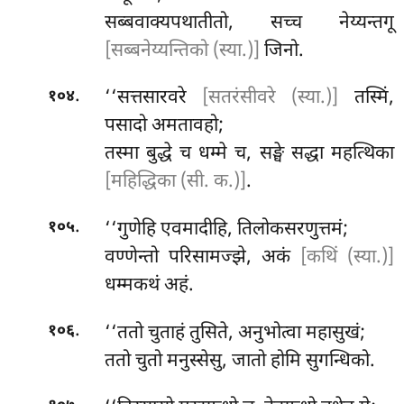
सब्बवाक्यपथातीतो, सच्च नेय्यन्तगू
[सब्बनेय्यन्तिको (स्या.)]
जिनो.
.
‘‘सत्तसारवरे
[सतरंसीवरे (स्या.)]
तस्मिं,
१०४
पसादो अमतावहो;
तस्मा बुद्धे च धम्मे च, सङ्घे सद्धा महत्थिका
[महिद्धिका (सी. क.)]
.
.
‘‘गुणेहि एवमादीहि, तिलोकसरणुत्तमं;
१०५
वण्णेन्तो परिसामज्झे, अकं
[कथिं (स्या.)]
धम्मकथं अहं.
.
‘‘ततो चुताहं तुसिते, अनुभोत्वा महासुखं;
१०६
ततो चुतो मनुस्सेसु, जातो होमि सुगन्धिको.