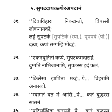
५. सुपटदायकत्थेरअपदानं
.
‘‘दिवाविहारा
निक्खन्तो, विपस्सी
३१
लोकनायको;
लहुं सुपटकं
[सुपटिकं (स्या.), पूपपवं (पी.)]
दत्वा, कप्पं सग्गम्हि मोदहं.
.
‘‘एकनवुतितो कप्पे, सुपटकमदासहं;
३२
दुग्गतिं नाभिजानामि, सुपटस्स इदं फलं.
.
‘‘किलेसा झापिता मय्हं…पे… विहरामि
३३
अनासवो.
.
‘‘स्वागतं वत मे आसि…पे… कतं बुद्धस्स
३४
सासनं.
.
‘‘पटिसम्भिदा चतस्सो…पे… कतं बुद्धस्स
३५