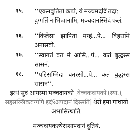
.
‘‘एकनवुतितो
कप्पे, यं मञ्चमददिं तदा;
१५
दुग्गतिं नाभिजानामि, मञ्चदानस्सिदं फलं.
.
‘‘किलेसा झापिता मय्हं…पे… विहरामि
१६
अनासवो.
.
‘‘स्वागतं वत मे आसि…पे… कतं बुद्धस्स
१७
सासनं.
.
‘‘पटिसम्भिदा चतस्सो…पे… कतं बुद्धस्स
१८
सासनं’’.
इत्थं सुदं आयस्मा मञ्चदायको
[वेच्चकदायको (स्या.),
सद्दसञ्ञिकवग्गेपि इदं§अपदानं दिस्सति]
थेरो इमा गाथायो
अभासित्थाति.
मञ्चदायकत्थेरस्सापदानं दुतियं.