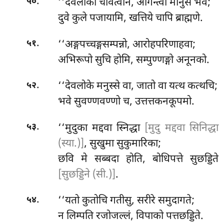
.
‘‘देवलोका चवित्वान, आगन्त्वा मानुसं भवं;
५०
दुवे कुले पजायामि, खत्तिये चापि ब्राह्मणे.
.
‘‘अङ्गपच्चङ्गसम्पन्नो, आरोहपरिणाहवा;
५१
अभिरूपो सुचि होमि, सम्पुण्णङ्गो अनूनको.
.
‘‘देवलोके
मनुस्से वा, जातो वा यत्थ कत्थचि;
५२
भवे सुवण्णवण्णो च, उत्तत्तकनकूपमो.
.
‘‘मुदुका
मद्दवा स्निद्धा
[मुदु मद्दवा सिनिद्धा
५३
(स्या.)]
, सुखुमा सुकुमारिका;
छवि मे सब्बदा होति, बोधिपत्ते सुछड्डिते
[सुछड्डिने (सी.)]
.
.
‘‘यतो कुतोचि गतीसु, सरीरे समुदागते;
५४
न लिम्पति रजोजल्लं, विपाको पत्तछड्डिते.