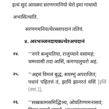
इत्थं सुदं आयस्मा सरणगमनियो थेरो इमा गाथायो
अभासित्थाति.
सरणगमनियत्थेरस्सापदानं ततियं.
४. अब्भञ्जनदायकत्थेरअपदानं
.
‘‘नगरे
बन्धुमतिया, राजुय्याने वसामहं;
२४
चम्मवासी तदा आसिं, कमण्डलुधरो अहं.
.
‘‘अद्दसं विमलं बुद्धं, सयम्भुं अपराजितं;
२५
पधानं पहितत्तं तं, झायिं झानरतं वसिं
[इसिं
(स्या.)]
.
.
‘‘सब्बकामसमिद्धिञ्च, ओघतिण्णमनासवं;
२६