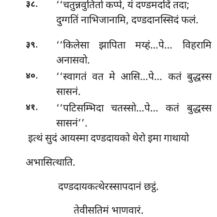
.
‘‘चतुन्नवुतितो
कप्पे, यं दण्डमददिं तदा;
३८
दुग्गतिं नाभिजानामि, दण्डदानस्सिदं फलं.
.
‘‘किलेसा झापिता मय्हं…पे… विहरामि
३९
अनासवो.
.
‘‘स्वागतं वत मे आसि…पे… कतं बुद्धस्स
४०
सासनं.
.
‘‘पटिसम्भिदा चतस्सो…पे… कतं बुद्धस्स
४१
सासनं’’.
इत्थं
सुदं आयस्मा दण्डदायको थेरो इमा गाथायो
अभासित्थाति.
दण्डदायकत्थेरस्सापदानं छट्ठं.
तेवीसतिमं भाणवारं.