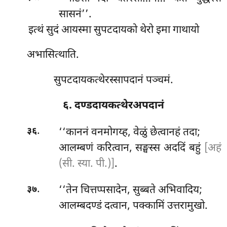
सासनं’’.
इत्थं सुदं आयस्मा सुपटदायको थेरो इमा गाथायो
अभासित्थाति.
सुपटदायकत्थेरस्सापदानं पञ्चमं.
६. दण्डदायकत्थेरअपदानं
.
‘‘काननं वनमोगय्ह, वेळुं छेत्वानहं तदा;
३६
आलम्बणं करित्वान, सङ्घस्स अददिं बहुं
[अहं
(सी. स्या. पी.)]
.
.
‘‘तेन
चित्तप्पसादेन, सुब्बते अभिवादिय;
३७
आलम्बदण्डं दत्वान, पक्कामिं उत्तरामुखो.