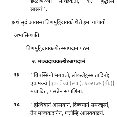
छळभिञ्ञा सच्छिकता, कतं बुद्धस्स
सासनं’’.
इत्थं सुदं आयस्मा तिणमुट्ठिदायको थेरो इमा गाथायो
अभासित्थाति.
तिणमुट्ठिदायकत्थेरस्सापदानं पठमं.
२. मञ्चदायकत्थेरअपदानं
.
‘‘विपस्सिनो भगवतो, लोकजेट्ठस्स तादिनो;
१३
एकमञ्चं
[एकं वेच्चं (स्या.), एकपच्छं (पी.)]
मया दिन्नं, पसन्नेन सपाणिना.
.
‘‘हत्थियानं अस्सयानं, दिब्बयानं समज्झगं;
१४
तेन मञ्चकदानेन, पत्तोम्हि आसवक्खयं.