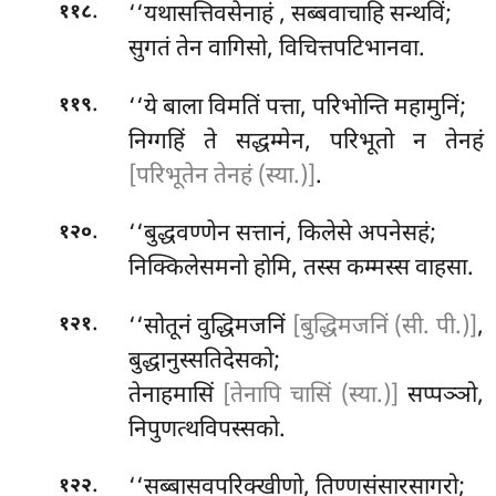
.
‘‘यथासत्तिवसेनाहं
, सब्बवाचाहि सन्थविं;
११८
सुगतं तेन वागिसो, विचित्तपटिभानवा.
.
‘‘ये बाला विमतिं पत्ता, परिभोन्ति महामुनिं;
११९
निग्गहिं ते सद्धम्मेन, परिभूतो न तेनहं
[परिभूतेन तेनहं (स्या.)]
.
.
‘‘बुद्धवण्णेन सत्तानं, किलेसे अपनेसहं;
१२०
निक्किलेसमनो होमि, तस्स कम्मस्स वाहसा.
.
‘‘सोतूनं
वुद्धिमजनिं
[बुद्धिमजनिं (सी. पी.)]
,
१२१
बुद्धानुस्सतिदेसको;
तेनाहमासिं
[तेनापि चासिं (स्या.)]
सप्पञ्ञो,
निपुणत्थविपस्सको.
.
‘‘सब्बासवपरिक्खीणो, तिण्णसंसारसागरो;
१२२