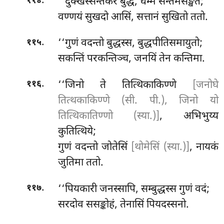
.
‘‘दुक्खस्सन्तकरं बुद्धं, धम्मं सन्तमसङ्खतं;
११४
वण्णयं सुखदो आसिं, सत्तानं सुखितो ततो.
.
‘‘गुणं वदन्तो बुद्धस्स, बुद्धपीतिसमायुतो;
११५
सकन्तिं परकन्तिञ्च, जनयिं तेन कन्तिमा.
.
‘‘जिनो ते तित्थिकाकिण्णे
[जनोघे
११६
तित्थकाकिण्णे (सी. पी.), जिनो यो
तित्थिकातिण्णो (स्या.)]
, अभिभुय्य
कुतित्थिये;
गुणं वदन्तो जोतेसिं
[थोमेसिं (स्या.)]
, नायकं
जुतिमा ततो.
.
‘‘पियकारी जनस्सापि, सम्बुद्धस्स गुणं वदं;
११७
सरदोव ससङ्कोहं, तेनासिं पियदस्सनो.