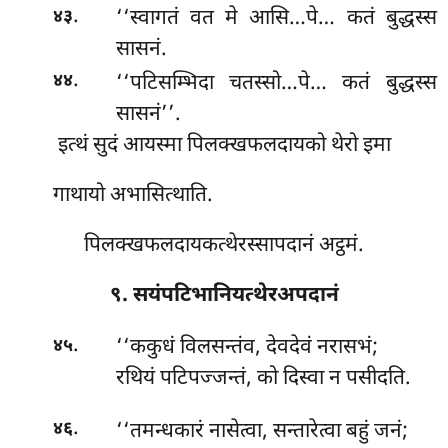
.
‘‘स्वागतं वत मे आसि…पे… कतं बुद्धस्स
४३
सासनं.
.
‘‘पटिसम्भिदा
चतस्सो…पे… कतं बुद्धस्स
४४
सासनं’’.
इत्थं सुदं आयस्मा पिलक्खफलदायको थेरो इमा
गाथायो अभासित्थाति.
पिलक्खफलदायकत्थेरस्सापदानं अट्ठमं.
९. सयंपटिभानियत्थेरअपदानं
.
‘‘ककुधं विलसन्तंव, देवदेवं नरासभं;
४५
रथियं पटिपज्जन्तं, को दिस्वा न पसीदति.
.
‘‘तमन्धकारं नासेत्वा, सन्तारेत्वा बहुं जनं;
४६