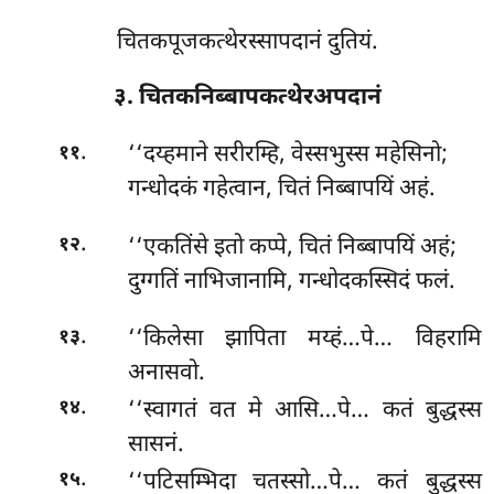
चितकपूजकत्थेरस्सापदानं दुतियं.
३. चितकनिब्बापकत्थेरअपदानं
.
‘‘दय्हमाने
सरीरम्हि, वेस्सभुस्स महेसिनो;
११
गन्धोदकं गहेत्वान, चितं निब्बापयिं अहं.
.
‘‘एकतिंसे इतो कप्पे, चितं निब्बापयिं अहं;
१२
दुग्गतिं नाभिजानामि, गन्धोदकस्सिदं फलं.
.
‘‘किलेसा झापिता मय्हं…पे… विहरामि
१३
अनासवो.
.
‘‘स्वागतं वत मे आसि…पे… कतं बुद्धस्स
१४
सासनं.
.
‘‘पटिसम्भिदा
चतस्सो…पे… कतं बुद्धस्स
१५