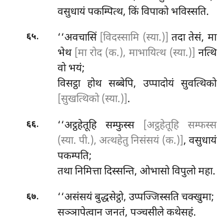
वसुधायं पकम्पित्थ, किं विपाको भविस्सति.
.
‘‘अवचासिं
[विदस्सामि (स्या.)]
तदा तेसं, मा
६५
भेथ
[मा रोद (क.), माभायित्थ (स्या.)]
नत्थि
वो भयं;
विसट्ठा होथ सब्बेपि, उप्पादोयं सुवत्थिको
[सुखत्थिको (स्या.)]
.
.
‘‘अट्ठहेतूहि
सम्फुस्स
[अट्ठहेतूहि सम्फस्स
६६
(स्या. पी.), अत्थहेतु निसंसयं (क.)]
, वसुधायं
पकम्पति;
तथा निमित्ता दिस्सन्ति, ओभासो विपुलो महा.
.
‘‘असंसयं बुद्धसेट्ठो, उप्पज्जिस्सति चक्खुमा;
६७
सञ्ञापेत्वान जनतं, पञ्चसीले कथेसहं.