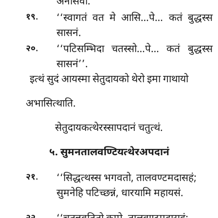
अनासवो.
.
‘‘स्वागतं वत मे आसि…पे… कतं बुद्धस्स
१९
सासनं.
.
‘‘पटिसम्भिदा चतस्सो…पे… कतं बुद्धस्स
२०
सासनं’’.
इत्थं
सुदं आयस्मा सेतुदायको थेरो इमा गाथायो
अभासित्थाति.
सेतुदायकत्थेरस्सापदानं चतुत्थं.
५. सुमनतालवण्टियत्थेरअपदानं
.
‘‘सिद्धत्थस्स
भगवतो, तालवण्टमदासहं;
२१
सुमनेहि पटिच्छन्नं, धारयामि महायसं.
.