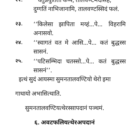
‘‘चतुन्नवुतितो कप्पे, तालवण्टमदासहं;
२२
दुग्गतिं नाभिजानामि, तालवण्टस्सिदं फलं.
.
‘‘किलेसा झापिता मय्हं…पे… विहरामि
२३
अनासवो.
.
‘‘स्वागतं वत मे आसि…पे… कतं बुद्धस्स
२४
सासनं.
.
‘‘पटिसम्भिदा चतस्सो…पे… कतं बुद्धस्स
२५
सासनं’’.
इत्थं सुदं आयस्मा सुमनतालवण्टियो थेरो इमा
गाथायो अभासित्थाति.
सुमनतालवण्टियत्थेरस्सापदानं पञ्चमं.
६. अवटफलियत्थेरअपदानं