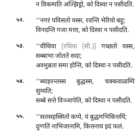
न विकम्पति अज्झिट्ठो, को दिस्वा न पसीदति.
.
‘‘नगरं
पविसतो यस्स, रवन्ति भेरियो बहू;
५२
विनदन्ति गजा मत्ता, को दिस्वा न पसीदति.
.
‘‘वीथिया
[रथिया (सी.)]
गच्छतो यस्स,
५३
सब्बाभा जोतते सदा;
अब्भुन्नता समा होन्ति, को दिस्वा न पसीदति.
.
‘‘ब्याहरन्तस्स
बुद्धस्स, चक्कवाळम्पि
५४
सुय्यति;
सब्बे सत्ते विञ्ञापेति, को दिस्वा न पसीदति.
.
‘‘सतसहस्सितो
कप्पे, यं बुद्धमभिकित्तयिं;
५५
दुग्गतिं नाभिजानामि, कित्तनाय इदं फलं.