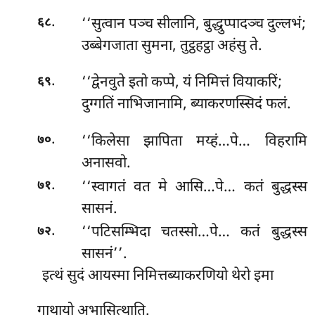
.
‘‘सुत्वान
पञ्च सीलानि, बुद्धुप्पादञ्च दुल्लभं;
६८
उब्बेगजाता सुमना, तुट्ठहट्ठा अहंसु ते.
.
‘‘द्वेनवुते इतो कप्पे, यं निमित्तं वियाकरिं;
६९
दुग्गतिं नाभिजानामि, ब्याकरणस्सिदं फलं.
.
‘‘किलेसा
झापिता मय्हं…पे… विहरामि
७०
अनासवो.
.
‘‘स्वागतं वत मे आसि…पे… कतं बुद्धस्स
७१
सासनं.
.
‘‘पटिसम्भिदा चतस्सो…पे… कतं बुद्धस्स
७२
सासनं’’.
इत्थं सुदं आयस्मा निमित्तब्याकरणियो थेरो इमा
गाथायो अभासित्थाति.