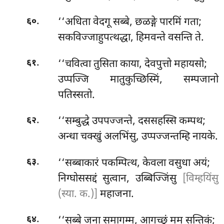
.
‘‘अधिता
वेदगू सब्बे, छळङ्गे पारमिं गता;
६०
सकविज्जाहुपत्थद्धा, हिमवन्ते वसन्ति ते.
.
‘‘चवित्वा तुसिता काया, देवपुत्तो महायसो;
६१
उप्पज्जि मातुकुच्छिस्मिं, सम्पजानो
पतिस्सतो.
.
‘‘सम्बुद्धे उपपज्जन्ते, दससहस्सि कम्पथ;
६२
अन्धा चक्खुं अलभिंसु, उप्पज्जन्तम्हि नायके.
.
‘‘सब्बाकारं
पकम्पित्थ, केवला वसुधा अयं;
६३
निग्घोससद्दं सुत्वान, उब्बिज्जिंसु
[विम्हयिंसु
(स्या. क.)]
महाजना.
.
‘‘सब्बे जना समागम्म, आगच्छुं मम सन्तिकं;
६४