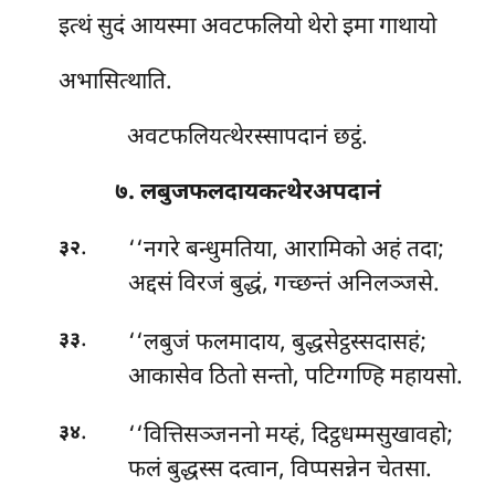
इत्थं सुदं आयस्मा अवटफलियो थेरो इमा गाथायो
अभासित्थाति.
अवटफलियत्थेरस्सापदानं छट्ठं.
७. लबुजफलदायकत्थेरअपदानं
.
‘‘नगरे
बन्धुमतिया, आरामिको अहं तदा;
३२
अद्दसं विरजं बुद्धं, गच्छन्तं अनिलञ्जसे.
.
‘‘लबुजं फलमादाय, बुद्धसेट्ठस्सदासहं;
३३
आकासेव ठितो सन्तो, पटिग्गण्हि महायसो.
.
‘‘वित्तिसञ्जननो मय्हं, दिट्ठधम्मसुखावहो;
३४
फलं बुद्धस्स दत्वान, विप्पसन्नेन चेतसा.