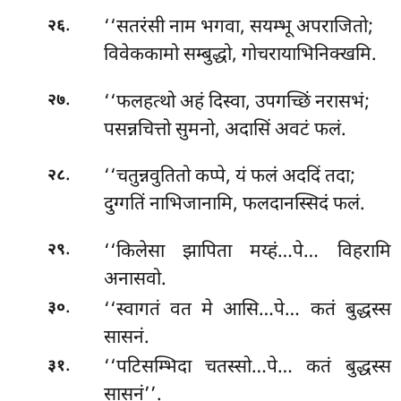
.
‘‘सतरंसी
नाम भगवा, सयम्भू अपराजितो;
२६
विवेककामो सम्बुद्धो, गोचरायाभिनिक्खमि.
.
‘‘फलहत्थो अहं दिस्वा, उपगच्छिं नरासभं;
२७
पसन्नचित्तो सुमनो, अदासिं अवटं फलं.
.
‘‘चतुन्नवुतितो
कप्पे, यं फलं अददिं तदा;
२८
दुग्गतिं नाभिजानामि, फलदानस्सिदं फलं.
.
‘‘किलेसा
झापिता मय्हं…पे… विहरामि
२९
अनासवो.
.
‘‘स्वागतं वत मे आसि…पे… कतं बुद्धस्स
३०
सासनं.
.
‘‘पटिसम्भिदा चतस्सो…पे… कतं बुद्धस्स
३१
सासनं’’.