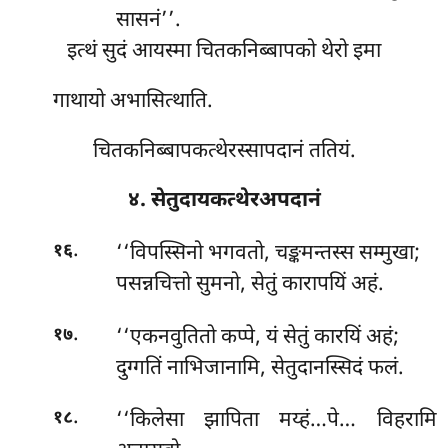
सासनं’’.
इत्थं सुदं आयस्मा चितकनिब्बापको थेरो इमा
गाथायो अभासित्थाति.
चितकनिब्बापकत्थेरस्सापदानं ततियं.
४. सेतुदायकत्थेरअपदानं
.
‘‘विपस्सिनो भगवतो, चङ्कमन्तस्स सम्मुखा;
१६
पसन्नचित्तो सुमनो, सेतुं कारापयिं अहं.
.
‘‘एकनवुतितो कप्पे, यं सेतुं कारयिं अहं;
१७
दुग्गतिं नाभिजानामि, सेतुदानस्सिदं फलं.
.
‘‘किलेसा झापिता मय्हं…पे… विहरामि
१८