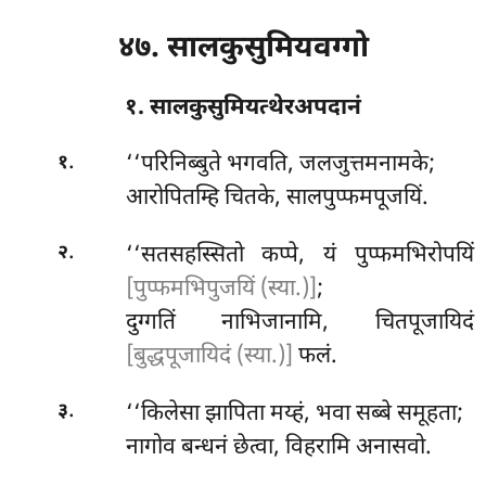
४७. सालकुसुमियवग्गो
१. सालकुसुमियत्थेरअपदानं
.
‘‘परिनिब्बुते
भगवति, जलजुत्तमनामके;
१
आरोपितम्हि चितके, सालपुप्फमपूजयिं.
.
‘‘सतसहस्सितो कप्पे, यं पुप्फमभिरोपयिं
२
[पुप्फमभिपुजयिं (स्या.)]
;
दुग्गतिं नाभिजानामि, चितपूजायिदं
[बुद्धपूजायिदं (स्या.)]
फलं.
.
‘‘किलेसा झापिता मय्हं, भवा सब्बे समूहता;
३
नागोव बन्धनं छेत्वा, विहरामि अनासवो.