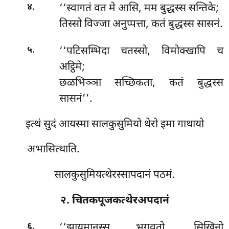
.
‘‘स्वागतं वत मे आसि, मम बुद्धस्स सन्तिके;
४
तिस्सो विज्जा अनुप्पत्ता, कतं बुद्धस्स सासनं.
.
‘‘पटिसम्भिदा चतस्सो, विमोक्खापि च
५
अट्ठिमे;
छळभिञ्ञा सच्छिकता, कतं बुद्धस्स
सासनं’’.
इत्थं सुदं आयस्मा सालकुसुमियो थेरो इमा गाथायो
अभासित्थाति.
सालकुसुमियत्थेरस्सापदानं पठमं.
२. चितकपूजकत्थेरअपदानं
.
‘‘झायमानस्स भगवतो, सिखिनो
६