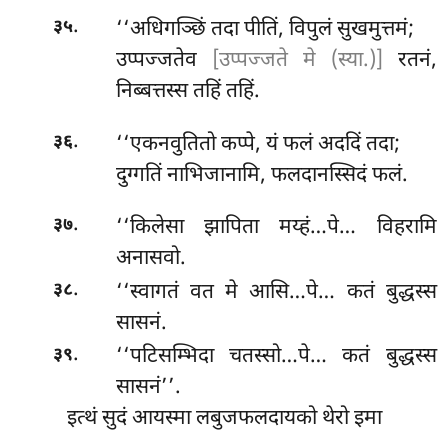
.
‘‘अधिगञ्छिं तदा पीतिं, विपुलं सुखमुत्तमं;
३५
उप्पज्जतेव
[उप्पज्जते मे (स्या.)]
रतनं,
निब्बत्तस्स तहिं तहिं.
.
‘‘एकनवुतितो
कप्पे, यं फलं अददिं तदा;
३६
दुग्गतिं नाभिजानामि, फलदानस्सिदं फलं.
.
‘‘किलेसा झापिता मय्हं…पे… विहरामि
३७
अनासवो.
.
‘‘स्वागतं वत मे आसि…पे… कतं बुद्धस्स
३८
सासनं.
.
‘‘पटिसम्भिदा चतस्सो…पे… कतं बुद्धस्स
३९
सासनं’’.
इत्थं सुदं आयस्मा लबुजफलदायको थेरो इमा