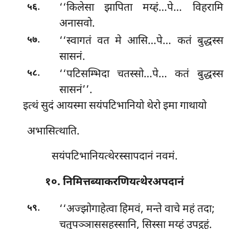
.
‘‘किलेसा झापिता मय्हं…पे… विहरामि
५६
अनासवो.
.
‘‘स्वागतं वत मे आसि…पे… कतं बुद्धस्स
५७
सासनं.
.
‘‘पटिसम्भिदा चतस्सो…पे… कतं बुद्धस्स
५८
सासनं’’.
इत्थं सुदं आयस्मा सयंपटिभानियो थेरो इमा गाथायो
अभासित्थाति.
सयंपटिभानियत्थेरस्सापदानं नवमं.
१०. निमित्तब्याकरणियत्थेरअपदानं
.
‘‘अज्झोगाहेत्वा हिमवं, मन्ते वाचे महं तदा;
५९
चतुपञ्ञाससहस्सानि, सिस्सा मय्हं उपट्ठहुं.