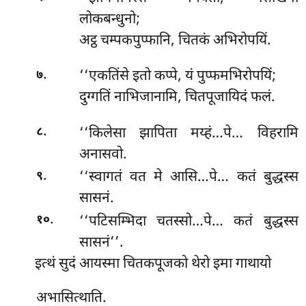
लोकबन्धुनो;
अट्ठ चम्पकपुप्फानि, चितकं अभिरोपयिं.
.
‘‘एकतिंसे इतो कप्पे, यं पुप्फमभिरोपयिं;
७
दुग्गतिं
नाभिजानामि, चितपूजायिदं फलं.
.
‘‘किलेसा झापिता मय्हं…पे… विहरामि
८
अनासवो.
.
‘‘स्वागतं वत मे आसि…पे… कतं बुद्धस्स
९
सासनं.
.
‘‘पटिसम्भिदा चतस्सो…पे… कतं बुद्धस्स
१०
सासनं’’.
इत्थं
सुदं आयस्मा चितकपूजको थेरो इमा गाथायो
अभासित्थाति.