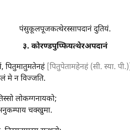
पंसुकूलपूजकत्थेरस्सापदानं दुतियं.
३. कोरण्डपुप्फियत्थेरअपदानं
ं, पितुमातुमतेनहं
[पितुपेतामहेनहं (सी. स्या. पी.)
लं मे न विज्जति.
िस्सो लोकग्गनायको;
अनुकम्पाय चक्खुमा.