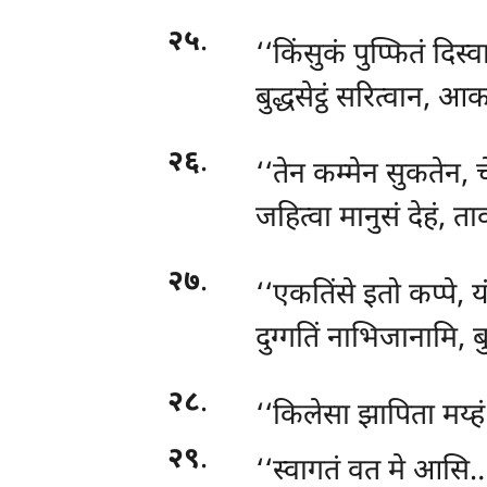
२५
.
‘‘किंसुकं पुप्फितं दिस्
बुद्धसेट्ठं सरित्वान, 
२६
.
‘‘तेन कम्मेन सुकतेन,
जहित्वा मानुसं देहं, त
२७
.
‘‘एकतिंसे इतो कप्पे, 
दुग्गतिं नाभिजानामि, ब
२८
.
‘‘किलेसा झापिता मय्
२९
.
‘‘स्वागतं वत मे आसि…