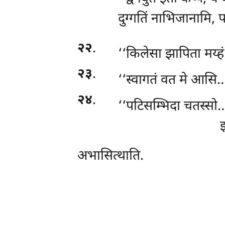
दुग्गतिं नाभिजानामि, 
२२
.
‘‘किलेसा झापिता मय्
२३
.
‘‘स्वागतं
वत मे आसि…प
२४
.
‘‘पटिसम्भिदा
चतस्सो…प
इ
अभासित्थाति.