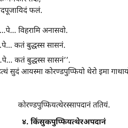
पदपूजायिदं फलं.
हं…पे… विहरामि अनासवो.
े… कतं बुद्धस्स सासनं.
े… कतं बुद्धस्स सासनं’’.
त्थं सुदं आयस्मा कोरण्डपुप्फियो थेरो इमा गाथा
कोरण्डपुप्फियत्थेरस्सापदानं ततियं.
४. किंसुकपुप्फियत्थेरअपदानं