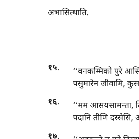
अभासित्थाति.
१५
.
‘‘वनकम्मिको
पुरे आसि
पसुमारेन जीवामि, कुस
१६
.
‘‘मम आसयसामन्ता, त
पदानि तीणि दस्सेसि, 
१७
.