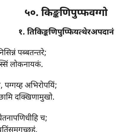
५०. किङ्कणिपुप्फवग्गो
१. तिकिङ्कणिपुप्फियत्थेरअपदानं
िसिन्नं पब्बतन्तरे;
पस्सिं लोकनायकं.
, पग्गय्ह अभिरोपयिं;
गच्छामि दक्खिणामुखो.
 चेतनापणिधीहि च;
ावतिंसमगच्छहं.