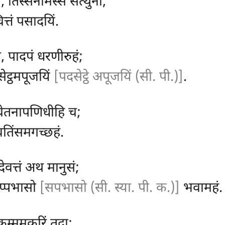
ा, तिस्सनामस्स सत्थुनो;
चित्तं पसादयिं.
वा, पादपं धरणीरुहं;
ेट्ठमपूजयिं
[पदसेट्ठे अपूजयिं (सी. पी.)]
.
 चेतनापणिधीहि च;
ावतिंसमगच्छहं.
ेवत्तं अथ मानुसं;
प्पभासो
[सपभासो (सी. स्या. पी. क.)]
भवामहं.
यं कम्ममकरिं तदा;