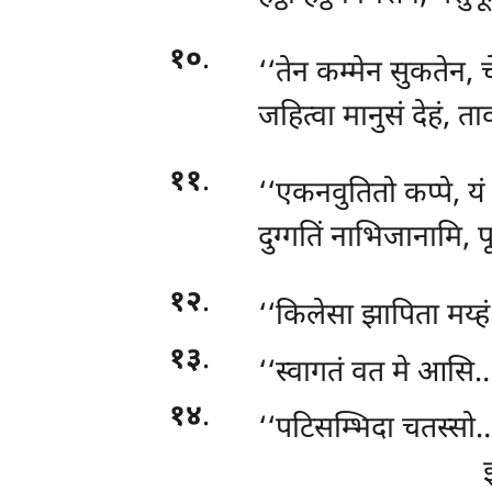
१०
.
‘‘तेन कम्मेन सुकतेन,
जहित्वा मानुसं देहं, त
११
.
‘‘एकनवुतितो
कप्पे, य
दुग्गतिं नाभिजानामि, प
१२
.
‘‘किलेसा झापिता मय्
१३
.
‘‘स्वागतं वत मे आसि…
१४
.
‘‘पटिसम्भिदा चतस्सो…