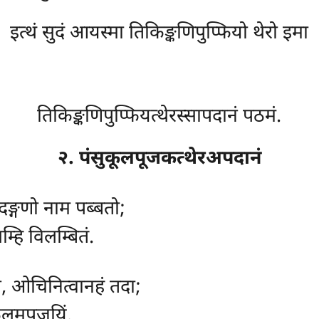
इत्थं सुदं आयस्मा तिकिङ्कणिपुप्फियो थेरो इमा
तिकिङ्कणिपुप्फियत्थेरस्सापदानं पठमं.
२. पंसुकूलपूजकत्थेरअपदानं
दङ्गणो नाम पब्बतो;
गम्हि विलम्बितं.
ि, ओचिनित्वानहं तदा;
ुकूलमपूजयिं.