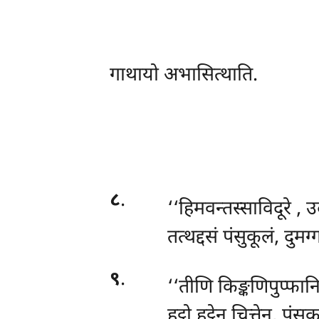
गाथायो अभासित्थाति.
८
.
‘‘हिमवन्तस्साविदूरे
, उ
तत्थद्दसं पंसुकूलं, दुमग्
९
.
‘‘तीणि किङ्कणिपुप्फान
हट्ठो हट्ठेन चित्तेन, पंस