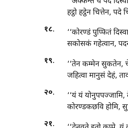
‘‘अक्कन्ते च पदे दिस्व
हट्ठो हट्ठेन चित्तेन, पदे 
१८
.
‘‘कोरण्डं पुप्फितं दिस्
सकोसकं गहेत्वान, पदस
१९
.
‘‘तेन
कम्मेन सुकतेन,
जहित्वा मानुसं देहं, त
२०
.
‘‘यं यं योनुपपज्जामि, द
कोरण्डकछवि होमि, सु
२१
.
‘‘द्वेनवुते इतो कप्पे, 