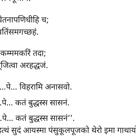
 चेतनापणिधीहि च;
ावतिंसमगच्छहं.
ं कम्ममकरिं तदा;
ूजित्वा अरहद्धजं.
हं…पे… विहरामि अनासवो.
पे… कतं बुद्धस्स सासनं.
पे… कतं बुद्धस्स सासनं’’.
इत्थं सुदं आयस्मा पंसुकूलपूजको थेरो इमा गाथाय