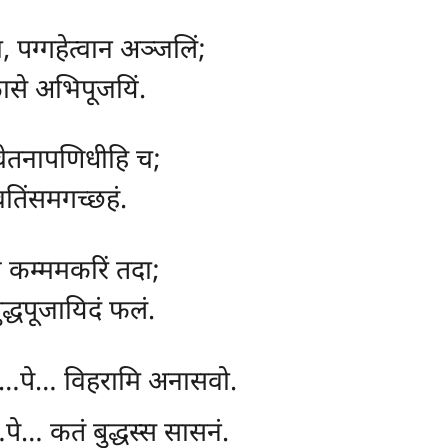
वा, पग्गहेत्वान अञ्जलिं;
आकासे अभिपूजयिं.
 चेतनापणिधीहि च;
ावतिंसमगच्छहं.
यं कम्ममकरिं तदा;
ुद्धपूजायिदं फलं.
हं…पे… विहरामि अनासवो.
पे… कतं बुद्धस्स सासनं.