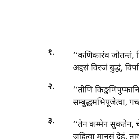
१
.
‘‘कणिकारंव
जोतन्तं, न
अद्दसं विरजं बुद्धं, वि
२
.
‘‘तीणि किङ्कणिपुप्फानि
सम्बुद्धमभिपूजेत्वा, 
३
.
‘‘तेन कम्मेन सुकतेन,
जहित्वा मानुसं देहं, त