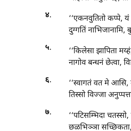
४
.
‘‘एकनवुतितो कप्पे, यं 
दुग्गतिं नाभिजानामि, ब
५
.
‘‘किलेसा
झापिता मय्हं
नागोव बन्धनं छेत्वा, 
६
.
‘‘स्वागतं वत मे आसि, 
तिस्सो विज्जा अनुप्पत्त
७
.
‘‘पटिसम्भिदा चतस्सो, 
छळभिञ्ञा सच्छिकता, क