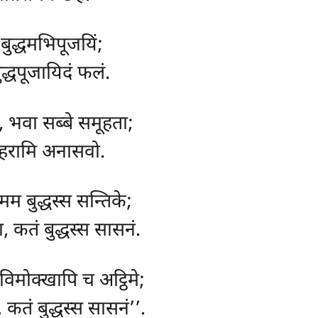
बुद्धमभिपूजयिं;
ुद्धपूजायिदं फलं.
, भवा सब्बे समूहता;
विहरामि अनासवो.
मम बुद्धस्स सन्तिके;
ा, कतं बुद्धस्स सासनं.
विमोक्खापि च अट्ठिमे;
तं बुद्धस्स सासनं’’.