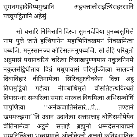
सुमनमहादेविप्पमुखानि अट्ठचत्तालीसइत्थिसहस्सानि
पच्चुपट्ठितानि अहेसुं.
सो चत्तारि निमित्तानि दिस्वा सुमनदेविया पुनब्बसुमित्ते
नाम पुत्ते जाते हत्थियानेन महाभिनिक्खमनं निक्खमित्वा
पब्बजि. मनुस्सानञ्च कोटिसतमनुपब्बजि. सो तेहि परिवुतो
अड्ढमासं पधानचरियं चरित्वा विसाखपुण्णमाय नकुलनिगमे
नकुलसेट्ठिधीताय दिन्नं मधुपायासं परिभुञ्जित्वा सालवने
दिवाविहारं वीतिनामेत्वा सिरिवड्ढाजीवकेन दिन्ना अट्ठ
तिणमुट्ठियो गहेत्वा नीपबोधिमूले वीसतिहत्थवित्थतं
तिणसन्थरं सन्थरित्वा समारं मारबलं विधमित्वा अभिसम्बोधिं
पापुणित्वा ‘‘अनेकजातिसंसारं…पे… तण्हानं
खयमज्झगा’’ति उदानं उदानेत्वा सत्तसत्ताहं बोधिसमीपेयेव
वीतिनामेत्वा अट्ठमे सत्ताहे ब्रह्मुनो धम्मदेसनायाचनं
सम्पटिच्छित्वा भब्बपुग्गले ओलोकेन्तो अत्तनो कनिट्ठभातिकं