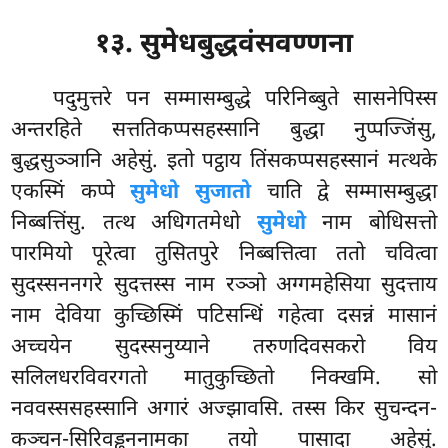
१३. सुमेधबुद्धवंसवण्णना
पदुमुत्तरे
पन सम्मासम्बुद्धे परिनिब्बुते सासनेपिस्स
अन्तरहिते सत्ततिकप्पसहस्सानि बुद्धा नुप्पज्जिंसु,
बुद्धसुञ्ञानि अहेसुं. इतो पट्ठाय तिंसकप्पसहस्सानं मत्थके
एकस्मिं कप्पे
सुमेधो सुजातो
चाति द्वे सम्मासम्बुद्धा
निब्बत्तिंसु. तत्थ अधिगतमेधो
सुमेधो
नाम बोधिसत्तो
पारमियो पूरेत्वा तुसितपुरे निब्बत्तित्वा ततो चवित्वा
सुदस्सननगरे सुदत्तस्स नाम रञ्ञो अग्गमहेसिया सुदत्ताय
नाम देविया कुच्छिस्मिं पटिसन्धिं गहेत्वा दसन्नं मासानं
अच्चयेन सुदस्सनुय्याने तरुणदिवसकरो विय
सलिलधरविवरगतो मातुकुच्छितो निक्खमि. सो
नववस्ससहस्सानि अगारं अज्झावसि. तस्स किर सुचन्दन-
कञ्चन-सिरिवड्ढननामका तयो पासादा अहेसुं.