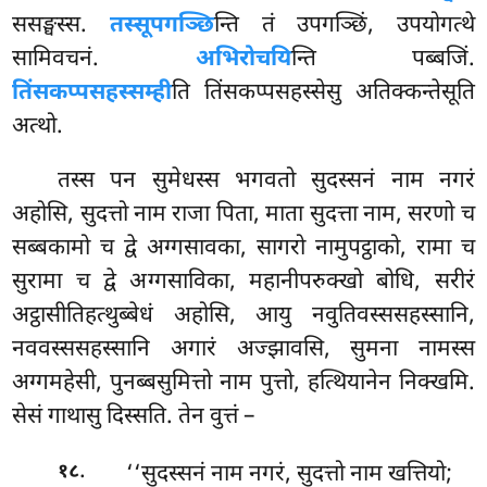
ससङ्घस्स.
तस्सूपगञ्छि
न्ति तं उपगञ्छिं, उपयोगत्थे
सामिवचनं.
अभिरोचयि
न्ति पब्बजिं.
तिंसकप्पसहस्सम्ही
ति तिंसकप्पसहस्सेसु अतिक्कन्तेसूति
अत्थो.
तस्स
पन सुमेधस्स भगवतो सुदस्सनं नाम नगरं
अहोसि, सुदत्तो नाम राजा पिता, माता सुदत्ता नाम, सरणो च
सब्बकामो च द्वे अग्गसावका, सागरो नामुपट्ठाको, रामा च
सुरामा च द्वे अग्गसाविका, महानीपरुक्खो बोधि, सरीरं
अट्ठासीतिहत्थुब्बेधं अहोसि, आयु नवुतिवस्ससहस्सानि,
नववस्ससहस्सानि अगारं अज्झावसि, सुमना नामस्स
अग्गमहेसी, पुनब्बसुमित्तो नाम पुत्तो, हत्थियानेन निक्खमि.
सेसं गाथासु दिस्सति. तेन वुत्तं –
.
‘‘सुदस्सनं नाम नगरं, सुदत्तो नाम खत्तियो;
१८