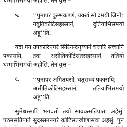
धम्माभिसमयो अहोसि. तेन वुत्तं –
.
‘‘पुनापरं कुम्भकण्णं, यक्खं सो दमयी जिनो;
५
नवुतिकोटिसहस्सानं, दुतियाभिसमयो
अहू’’ति.
यदा पन उपकारिनगरे सिरिनन्दनुय्याने चत्तारि सच्चानि
पकासयि, तदा असीतिकोटिसतसहस्सानं ततियो
धम्माभिसमयो अहोसि. तेन वुत्तं –
.
‘‘पुनापरं अमितयसो, चतुसच्चं पकासयि;
६
असीतिकोटिसहस्सानं, ततियाभिसमयो
अहू’’ति.
सुमेधस्सापि भगवतो तयो सावकसन्निपाता अहेसुं.
पठमसन्निपाते सुदस्सननगरे कोटिसतखीणासवा अहेसुं. पुन