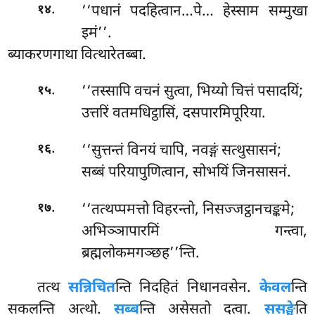
.
‘‘पधानं पदहित्वान…पे… हेस्साम सम्मुखा
१४
इमं’’.
ब्याकरणगाथा वित्थारेतब्बा.
.
‘‘तस्सापि वचनं सुत्वा, भिय्यो चित्तं पसादयिं;
१५
उत्तरिं वतमधिट्ठासिं, दसपारमिपूरिया.
.
‘‘सुत्तन्तं विनयं चापि, नवङ्गं सत्थुसासनं;
१६
सब्बं परियापुणित्वान, सोभयिं जिनसासनं.
.
‘‘तत्थप्पमत्तो विहरन्तो, निसज्जट्ठानचङ्कमे;
१७
अभिञ्ञापारमिं गन्त्वा,
ब्रह्मलोकमगञ्छह’’न्ति.
तत्थ
सन्निचित
न्ति निदहितं निधानवसेन.
केवल
न्ति
सकलन्ति अत्थो.
सब्ब
न्ति असेसतो दत्वा.
ससङ्घे
ति