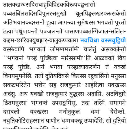
तालक्खन्धसदिसबाहुचिपिटकविरूपवङ्कनासो
पब्बतबिलसदिसविपुलरत्तमुखो थूलपिङ्गलखरफरुसकेसो
अतिभयानकदस्सनो हुत्वा आगन्त्वा सुमेधस्स भगवतो
पुरतो
ठत्वा पधूपायन्तो पज्जलन्तो पासाणपब्बतग्गिजाल-सलिल-
कद्दम-छारिकायुधङ्गार-वालुकप्पकारा
नवविधा वस्सवुट्ठियो
वस्सेत्वापि भगवतो लोमग्गमत्तम्पि चालेतुं असक्कोन्तो
‘‘भगवन्तं पञ्हं पुच्छित्वा मारेस्सामी’’ति आळवको विय
पञ्हं पुच्छि. अयं भगवा पञ्हाब्याकरणेन तं यक्खं
विनयमुपनेसि. ततो दुतियदिवसे किरस्स रट्ठवासिनो मनुस्सा
सकटभरितेन भत्तेन सह राजकुमारं आहरित्वा यक्खस्स
अदंसु. अथ यक्खो राजकुमारं बुद्धस्स अदासि. अटविद्वारे
ठितमनुस्सा भगवन्तं उपसङ्कमिंसु. तदा तस्मिं समागमे
दसबलो यक्खस्स मनोनुकूलं धम्मं देसेन्तो.
नवुतिकोटिसहस्सानं पाणीनं धम्मचक्खुं उप्पादेसि, सो दुतियो