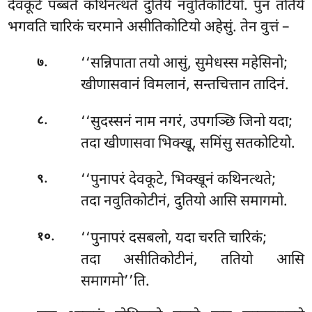
देवकूटे पब्बते कथिनत्थते दुतिये नवुतिकोटियो. पुन ततिये
भगवति चारिकं चरमाने असीतिकोटियो अहेसुं. तेन वुत्तं –
.
‘‘सन्निपाता तयो आसुं, सुमेधस्स महेसिनो;
७
खीणासवानं विमलानं, सन्तचित्तान तादिनं.
.
‘‘सुदस्सनं
नाम नगरं, उपगञ्छि जिनो यदा;
८
तदा खीणासवा भिक्खू, समिंसु सतकोटियो.
.
‘‘पुनापरं देवकूटे, भिक्खूनं कथिनत्थते;
९
तदा नवुतिकोटीनं, दुतियो आसि समागमो.
.
‘‘पुनापरं
दसबलो, यदा चरति चारिकं;
१०
तदा असीतिकोटीनं, ततियो आसि
समागमो’’ति.