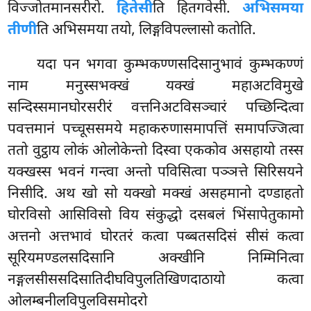
विज्जोतमानसरीरो.
हितेसी
ति हितगवेसी.
अभिसमया
तीणी
ति अभिसमया तयो, लिङ्गविपल्लासो कतोति.
यदा पन भगवा कुम्भकण्णसदिसानुभावं कुम्भकण्णं
नाम मनुस्सभक्खं यक्खं महाअटविमुखे
सन्दिस्समानघोरसरीरं वत्तनिअटविसञ्चारं पच्छिन्दित्वा
पवत्तमानं पच्चूससमये महाकरुणासमापत्तिं समापज्जित्वा
ततो वुट्ठाय लोकं ओलोकेन्तो दिस्वा एककोव असहायो तस्स
यक्खस्स भवनं गन्त्वा अन्तो पविसित्वा पञ्ञत्ते सिरिसयने
निसीदि. अथ खो सो यक्खो मक्खं असहमानो दण्डाहतो
घोरविसो आसिविसो विय संकुद्धो दसबलं भिंसापेतुकामो
अत्तनो अत्तभावं घोरतरं कत्वा पब्बतसदिसं
सीसं कत्वा
सूरियमण्डलसदिसानि
अक्खीनि निम्मिनित्वा
नङ्गलसीससदिसातिदीघविपुलतिखिणदाठायो कत्वा
ओलम्बनीलविपुलविसमोदरो