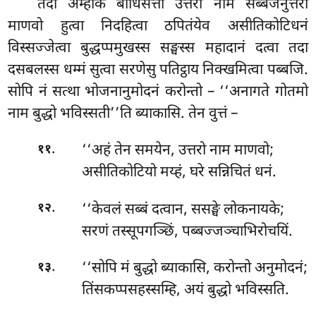
तदा अम्हाकं बोधिसत्तो उत्तरो नाम सब्बजनुत्तरो
माणवो हुत्वा निदहित्वा ठपितंयेव असीतिकोटिधनं
विस्सज्जेत्वा बुद्धप्पमुखस्स सङ्घस्स महादानं दत्वा तदा
दसबलस्स धम्मं सुत्वा सरणेसु पतिट्ठाय निक्खमित्वा पब्बजि.
सोपि नं सत्था भोजनानुमोदनं करोन्तो – ‘‘अनागते गोतमो
नाम बुद्धो भविस्सती’’ति ब्याकासि. तेन वुत्तं –
.
‘‘अहं तेन समयेन, उत्तरो नाम माणवो;
११
असीतिकोटियो मय्हं, घरे सन्निचितं धनं.
.
‘‘केवलं सब्बं दत्वान, ससङ्घे लोकनायके;
१२
सरणं तस्सूपगञ्छिं, पब्बज्जञ्चाभिरोचयिं.
.
‘‘सोपि मं बुद्धो ब्याकासि, करोन्तो अनुमोदनं;
१३
तिंसकप्पसहस्सम्हि, अयं बुद्धो भविस्सति.