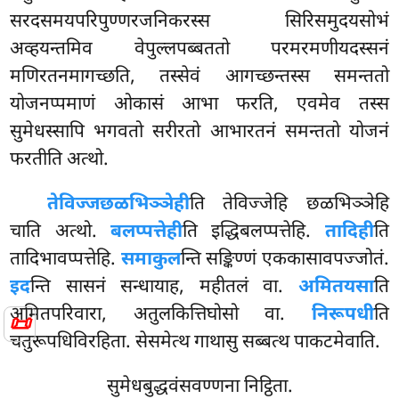
सरदसमयपरिपुण्णरजनिकरस्स सिरिसमुदयसोभं
अव्हयन्तमिव वेपुल्लपब्बततो परमरमणीयदस्सनं
मणिरतनमागच्छति, तस्सेवं आगच्छन्तस्स समन्ततो
योजनप्पमाणं ओकासं आभा फरति, एवमेव तस्स
सुमेधस्सापि भगवतो सरीरतो आभारतनं समन्ततो योजनं
फरतीति अत्थो.
तेविज्जछळभिञ्ञेही
ति तेविज्जेहि छळभिञ्ञेहि
चाति अत्थो.
बलप्पत्तेही
ति इद्धिबलप्पत्तेहि.
तादिही
ति
तादिभावप्पत्तेहि.
समाकुल
न्ति सङ्किण्णं एककासावपज्जोतं.
इद
न्ति सासनं सन्धायाह, महीतलं वा.
अमितयसा
ति
अमितपरिवारा, अतुलकित्तिघोसो वा.
निरूपधी
ति
📜
चतुरूपधिविरहिता. सेसमेत्थ गाथासु सब्बत्थ पाकटमेवाति.
सुमेधबुद्धवंसवण्णना निट्ठिता.