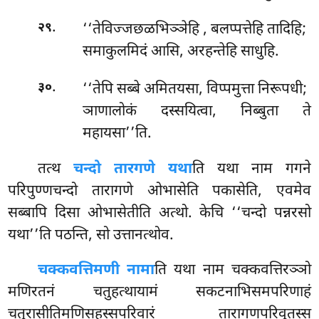
.
‘‘तेविज्जछळभिञ्ञेहि
, बलप्पत्तेहि तादिहि;
२९
समाकुलमिदं आसि, अरहन्तेहि साधुहि.
.
‘‘तेपि सब्बे अमितयसा, विप्पमुत्ता निरूपधी;
३०
ञाणालोकं दस्सयित्वा, निब्बुता ते
महायसा’’ति.
तत्थ
चन्दो तारगणे यथा
ति यथा नाम गगने
परिपुण्णचन्दो तारागणे ओभासेति पकासेति, एवमेव
सब्बापि दिसा ओभासेतीति अत्थो. केचि ‘‘चन्दो पन्नरसो
यथा’’ति पठन्ति, सो उत्तानत्थोव.
चक्कवत्तिमणी नामा
ति यथा नाम चक्कवत्तिरञ्ञो
मणिरतनं चतुहत्थायामं सकटनाभिसमपरिणाहं
चतुरासीतिमणिसहस्सपरिवारं तारागणपरिवुतस्स