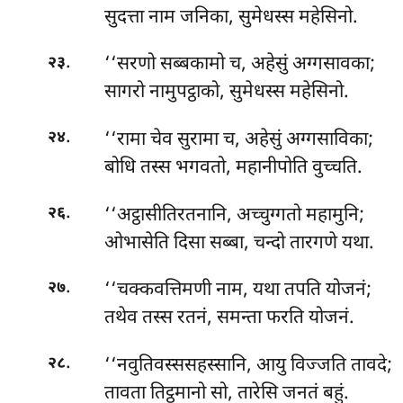
सुदत्ता नाम जनिका, सुमेधस्स महेसिनो.
.
‘‘सरणो सब्बकामो च, अहेसुं अग्गसावका;
२३
सागरो नामुपट्ठाको, सुमेधस्स महेसिनो.
.
‘‘रामा चेव सुरामा च, अहेसुं अग्गसाविका;
२४
बोधि तस्स भगवतो, महानीपोति वुच्चति.
.
‘‘अट्ठासीतिरतनानि, अच्चुग्गतो महामुनि;
२६
ओभासेति दिसा सब्बा, चन्दो तारगणे यथा.
.
‘‘चक्कवत्तिमणी नाम, यथा तपति योजनं;
२७
तथेव तस्स रतनं, समन्ता फरति योजनं.
.
‘‘नवुतिवस्ससहस्सानि, आयु विज्जति तावदे;
२८
तावता तिट्ठमानो सो, तारेसि जनतं बहुं.