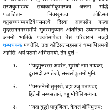
सरणकुमारञ्च सब्बकामिकुमारञ्च अत्तना सद्धिं
पब्बजितानं भिक्खूनञ्च कोटिसतं
चतुसच्चधम्मपटिवेधसमत्थे
दिस्वा आकासेन गन्त्वा
सुदस्सननगरसमीपे सुदस्सनुय्याने ओतरित्वा उय्यानपालेन
अत्तनो भातिके पक्कोसापेत्वा तेसं परिवारानं मज्झे
धम्मचक्कं
पवत्तेसि. तदा कोटिसतसहस्सानं धम्माभिसमयो
अहोसि, अयं पठमो अभिसमयो. तेन वुत्तं –
.
‘‘पदुमुत्तरस्स
अपरेन, सुमेधो नाम नायको;
१
दुरासदो उग्गतेजो, सब्बलोकुत्तमो मुनि.
.
‘‘पसन्ननेत्तो सुमुखो, ब्रहा उजु पतापवा;
२
हितेसी सब्बसत्तानं, बहू मोचेसि बन्धना.
.
‘‘यदा बुद्धो पापुणित्वा, केवलं बोधिमुत्तमं;
३