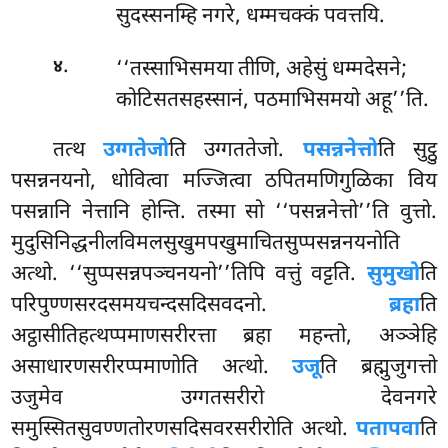
सुदस्सनम्हि नगरे, धम्मचक्कं पवत्तयि.
.
‘‘तस्साभिसमया तीणि, अहेसुं धम्मदेसने;
४
कोटिसतसहस्सानं, पठमाभिसमयो अहू’’ति.
तत्थ
उग्गतेजो
ति उग्गततेजो.
पसन्ननेत्तो
ति सुट्ठु
पसन्ननयनो, धोवित्वा मज्जित्वा ठपितमणिगुळिका विय
पसन्नानि नेत्तानि होन्ति. तस्मा सो ‘‘पसन्ननेत्तो’’ति वुत्तो.
मुदुसिनिद्धनीलविमलसुखुमपखुमाचितसुप्पसन्ननयनोति
अत्थो. ‘‘सुप्पसन्नपञ्चनयनो’’तिपि वत्तुं वट्टति.
सुमुखो
ति
परिपुण्णसरदसमयचन्दसदिसवदनो.
ब्रहा
ति
अट्ठासीतिहत्थप्पमाणसरीरत्ता ब्रहा महन्तो, अञ्ञेहि
असाधारणसरीरप्पमाणोति अत्थो.
उजू
ति ब्रह्मुजुगत्तो
उजुमेव उग्गतसरीरो देवनगरे
समुस्सितसुवण्णतोरणसदिसवरसरीरोति अत्थो.
पतापवा
ति