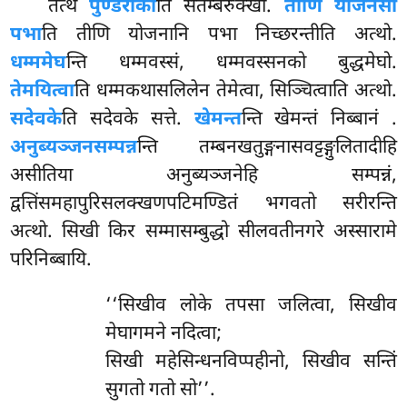
तत्थ
पुण्डरीको
ति
सेतम्बरुक्खो.
तीणि योजनसो
पभा
ति तीणि योजनानि पभा निच्छरन्तीति अत्थो.
धम्ममेघ
न्ति धम्मवस्सं, धम्मवस्सनको बुद्धमेघो.
तेमयित्वा
ति धम्मकथासलिलेन तेमेत्वा, सिञ्चित्वाति अत्थो.
सदेवके
ति सदेवके सत्ते.
खेमन्त
न्ति खेमन्तं निब्बानं
.
अनुब्यञ्जनसम्पन्न
न्ति तम्बनखतुङ्गनासवट्टङ्गुलितादीहि
असीतिया अनुब्यञ्जनेहि सम्पन्नं,
द्वत्तिंसमहापुरिसलक्खणपटिमण्डितं भगवतो सरीरन्ति
अत्थो. सिखी किर सम्मासम्बुद्धो सीलवतीनगरे अस्सारामे
परिनिब्बायि.
‘‘सिखीव लोके तपसा जलित्वा, सिखीव
मेघागमने नदित्वा;
सिखी महेसिन्धनविप्पहीनो, सिखीव सन्तिं
सुगतो गतो सो’’.