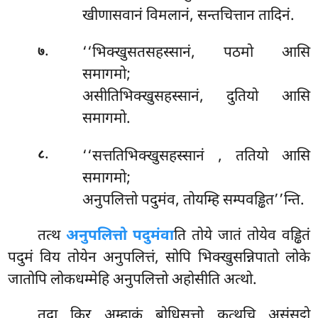
खीणासवानं विमलानं, सन्तचित्तान तादिनं.
.
‘‘भिक्खुसतसहस्सानं, पठमो आसि
७
समागमो;
असीतिभिक्खुसहस्सानं, दुतियो आसि
समागमो.
.
‘‘सत्ततिभिक्खुसहस्सानं
, ततियो आसि
८
समागमो;
अनुपलित्तो पदुमंव, तोयम्हि सम्पवड्ढित’’न्ति.
तत्थ
अनुपलित्तो पदुमंवा
ति तोये जातं तोयेव वड्ढितं
पदुमं विय तोयेन अनुपलित्तं, सोपि भिक्खुसन्निपातो लोके
जातोपि लोकधम्मेहि अनुपलित्तो अहोसीति अत्थो.
तदा किर अम्हाकं बोधिसत्तो कत्थचि असंसट्ठो