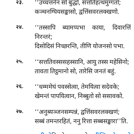
.
‘‘उच्चत्तनेन सो बुद्धो, सत्ततिहत्थमुग्गतो;
२३
कञ्चनग्घियसङ्कासो, द्वत्तिंसवरलक्खणो.
.
‘‘तस्सापि ब्यामप्पभा काया, दिवारत्तिं
२४
निरन्तरं;
दिसोदिसं निच्छरन्ति, तीणि योजनसो पभा.
.
‘‘सत्ततिवस्ससहस्सानि, आयु तस्स महेसिनो;
२५
तावता तिट्ठमानो सो, तारेसि जनतं बहुं.
.
‘‘धम्ममेघं पवस्सेत्वा, तेमयित्वा सदेवके;
२६
खेमन्तं पापयित्वान, निब्बुतो सो ससावको.
.
‘‘अनुब्यञ्जनसम्पन्नं, द्वत्तिंसवरलक्खणं;
२७
सब्बं तमन्तरहितं, ननु रित्ता सब्बसङ्खारा’’ति.