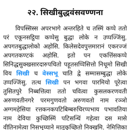
२२. सिखीबुद्धवंसवण्णना
विपस्सिस्स
अपरभागे अन्तरहिते च तस्मिं कप्पे ततो
परं एकूनसट्ठिया कप्पेसु बुद्धा लोके न उप्पज्जिंसु.
अपगतबुद्धालोको अहोसि. किलेसदेवपुत्तमारानं एकरज्जं
अपगतकण्टकं अहोसि. इतो पन एकत्तिंसकप्पे
सिनिद्धसुक्खसारदारुपचितो पहूतसप्पिसित्तो निधूमो सिखी
विय
सिखी
च
वेस्सभू
चाति द्वे सम्मासम्बुद्धा लोके
उप्पज्जिंसु. तत्थ
सिखी
पन भगवा पारमियो पूरेत्वा
तुसितपुरे निब्बत्तित्वा ततो चवित्वा कुसलकरणवती
अरुणवतीनगरे परमगुणवतो अरुणवतो नाम रञ्ञो
अग्गमहेसिया रत्तकनकपटिबिम्बरुचिरप्पभाय पभावतिया
नाम देविया कुच्छिस्मिं पटिसन्धिं गहेत्वा दस मासे
वीतिनामेत्वा निसभुय्याने मातुकुच्छितो निक्खमि. नेमित्तिका