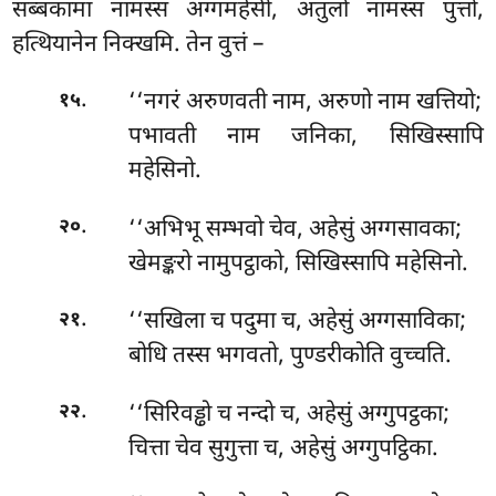
सब्बकामा नामस्स अग्गमहेसी, अतुलो नामस्स पुत्तो,
हत्थियानेन निक्खमि. तेन वुत्तं –
.
‘‘नगरं
अरुणवती नाम, अरुणो नाम खत्तियो;
१५
पभावती नाम जनिका, सिखिस्सापि
महेसिनो.
.
‘‘अभिभू सम्भवो चेव, अहेसुं अग्गसावका;
२०
खेमङ्करो नामुपट्ठाको, सिखिस्सापि महेसिनो.
.
‘‘सखिला च पदुमा च, अहेसुं अग्गसाविका;
२१
बोधि तस्स भगवतो, पुण्डरीकोति वुच्चति.
.
‘‘सिरिवड्ढो च नन्दो च, अहेसुं अग्गुपट्ठका;
२२
चित्ता चेव सुगुत्ता च, अहेसुं अग्गुपट्ठिका.