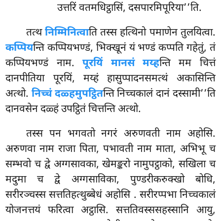
उत्तरिं वतमधिट्ठासिं, दसपारमिपूरिया’’ति.
तत्थ
निम्मिनित्वा
ति तस्स हत्थिनो पमाणेन तुलयित्वा.
कप्पिय
न्ति कप्पियभण्डं, भिक्खूनं यं भण्डं कप्पति गहेतुं, तं
कप्पियभण्डं नाम.
पूरयिं मानसं मय्ह
न्ति मम चित्तं
दानपीतिया पूरयिं, मय्हं हासुप्पादनसमत्थं अकासिन्ति
अत्थो.
निच्चं दळ्हमुपट्ठित
न्ति निच्चकालं दानं दस्सामी’’ति
दानवसेन दळ्हं उपट्ठितं चित्तन्ति अत्थो.
तस्स पन भगवतो नगरं अरुणवती नाम अहोसि.
अरुणवा नाम राजा पिता, पभावती नाम माता, अभिभू च
सम्भवो च द्वे अग्गसावका, खेमङ्करो नामुपट्ठाको, सखिला च
मदुमा च द्वे अग्गसाविका, पुण्डरीकरुक्खो बोधि,
सरीरञ्चस्स सत्ततिहत्थुब्बेधं अहोसि
. सरीरप्पभा निच्चकालं
योजनत्तयं फरित्वा
अट्ठासि. सत्ततिवस्ससहस्सानि आयु,