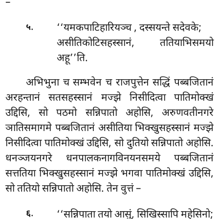
–
.
‘‘यमकपाटिहारियञ्च
, दस्सयन्ते सदेवके;
५
असीतिकोटिसहस्सानं, ततियाभिसमयो
अहू’’ति.
अभिभुना च सम्भवेन च राजपुत्तेन सद्धिं पब्बजितानं
अरहन्तानं सतसहस्सानं मज्झे निसीदित्वा पातिमोक्खं
उद्दिसि, सो पठमो सन्निपातो अहोसि, अरुणवतीनगरे
ञातिसमागमे पब्बजितानं असीतिया भिक्खुसहस्सानं मज्झे
निसीदित्वा पातिमोक्खं उद्दिसि, सो दुतियो सन्निपातो अहोसि.
धनञ्जयनगरे धनपालकनागविनयनसमये पब्बजितानं
सत्ततिया भिक्खुसहस्सानं मज्झे भगवा पातिमोक्खं उद्दिसि,
सो ततियो सन्निपातो अहोसि. तेन वुत्तं –
.
‘‘सन्निपाता तयो आसुं, सिखिस्सापि महेसिनो;
६