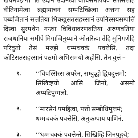
खयमज्झगा’’ति उदानं उदानेत्वा बोधिसमीपेयेव सत्तसत्ताहं
वीतिनामेत्वा ब्रह्मायाचनं सम्पटिच्छित्वा अत्तना सह
पब्बजितानं सत्ततिया भिक्खुसतसहस्सानं उपनिस्सयसम्पत्तिं
दिस्वा सुरपथेन गन्त्वा विविधावरणवतिया अरुणवतिया
राजधानिया समीपे मिगाजिनुय्याने ओतरित्वा तेहि मुनिगणेहि
परिवुतो तेसं मज्झे धम्मचक्कं पवत्तेसि. तदा
कोटिसतसहस्सानं पठमो अभिसमयो अहोसि. तेन वुत्तं –
.
‘‘विपस्सिस्स
अपरेन, सम्बुद्धो द्विपदुत्तमो;
१
सिखिव्हयो आसि जिनो, असमो
अप्पटिपुग्गलो.
.
‘‘मारसेनं पमद्दित्वा, पत्तो सम्बोधिमुत्तमं;
२
धम्मचक्कं पवत्तेसि, अनुकम्पाय पाणिनं.
.
‘‘धम्मचक्कं पवत्तेन्ते, सिखिम्हि जिनपुङ्गवे;
३