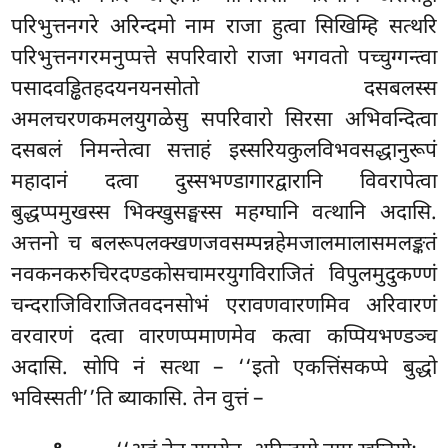
परिभुत्तनगरे अरिन्दमो नाम राजा हुत्वा सिखिम्हि सत्थरि
परिभुत्तनगरमनुप्पत्ते सपरिवारो राजा भगवतो पच्चुग्गन्त्वा
पसादवड्ढितहदयनयनसोतो दसबलस्स
अमलचरणकमलयुगळेसु सपरिवारो सिरसा अभिवन्दित्वा
दसबलं निमन्तेत्वा सत्ताहं इस्सरियकुलविभवसद्धानुरूपं
महादानं दत्वा दुस्सभण्डागारद्वारानि विवरापेत्वा
बुद्धप्पमुखस्स भिक्खुसङ्घस्स
महग्घानि वत्थानि अदासि.
अत्तनो च बलरूपलक्खणजवसम्पन्नहेमजालमालासमलङ्कतं
नवकनकरुचिरदण्डकोसचामरयुगविराजितं विपुलमुदुकण्णं
चन्दराजिविराजितवदनसोभं एरावणवारणमिव अरिवारणं
वरवारणं दत्वा वारणप्पमाणमेव
कत्वा कप्पियभण्डञ्च
अदासि. सोपि नं सत्था – ‘‘इतो एकत्तिंसकप्पे बुद्धो
भविस्सती’’ति ब्याकासि. तेन वुत्तं –