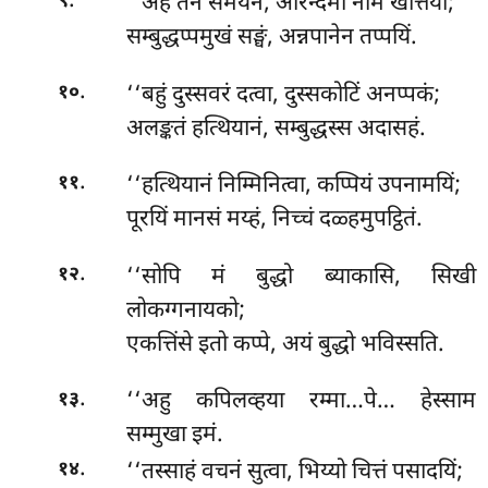
.
‘‘अहं तेन समयेन, अरिन्दमो नाम खत्तियो;
९
सम्बुद्धप्पमुखं सङ्घं, अन्नपानेन तप्पयिं.
.
‘‘बहुं दुस्सवरं दत्वा, दुस्सकोटिं अनप्पकं;
१०
अलङ्कतं हत्थियानं, सम्बुद्धस्स अदासहं.
.
‘‘हत्थियानं निम्मिनित्वा, कप्पियं उपनामयिं;
११
पूरयिं मानसं मय्हं, निच्चं दळ्हमुपट्ठितं.
.
‘‘सोपि मं बुद्धो ब्याकासि, सिखी
१२
लोकग्गनायको;
एकत्तिंसे इतो कप्पे, अयं बुद्धो भविस्सति.
.
‘‘अहु कपिलव्हया रम्मा…पे… हेस्साम
१३
सम्मुखा इमं.
.
‘‘तस्साहं वचनं सुत्वा, भिय्यो चित्तं पसादयिं;
१४