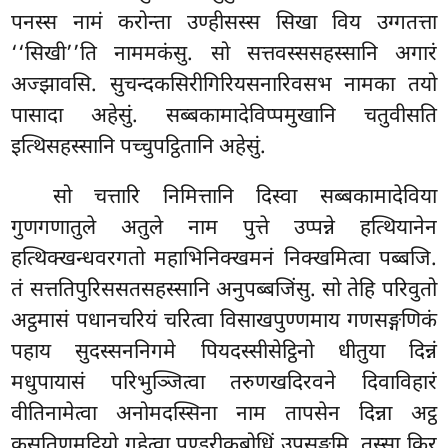
पनस्स नामं करोन्ता उण्हीसस्स सिखा विय उग्गतत्ता
‘‘सिखी’’ति नाममकंसु. सो सत्तवस्ससहस्सानि अगारं
अज्झावसि. सुचन्दकसिरीगिरियसनारिवसभ नामका तयो
पासादा अहेसुं. सब्बकामादेविप्पमुखानि चतुवीसति
इत्थिसहस्सानि पच्चुपट्ठितानि अहेसुं.
सो चत्तारि निमित्तानि दिस्वा सब्बकामादेविया
गुणगणातुले अतुले नाम पुत्ते उप्पन्ने हत्थियानेन
हत्थिक्खन्धवरगतो महाभिनिक्खमनं निक्खमित्वा पब्बजि.
तं सत्ततिपुरिससतसहस्सानि अनुपब्बजिंसु. सो तेहि परिवुतो
अट्ठमासं पधानचरियं चरित्वा विसाखपुण्णमाय गणसङ्गणिकं
पहाय सुदस्सननिगमे पियदस्सीसेट्ठिनो धीतुया दिन्नं
मधुपायासं परिभुञ्जित्वा तरुणखदिरवने दिवाविहारं
वीतिनामेत्वा अनोमदस्सिना नाम तापसेन दिन्ना अट्ठ
कुसतिणमुट्ठियो गहेत्वा पुण्डरीकबोधिं उपसङ्कमि. तस्सा किर