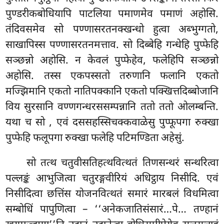
पुण्डरीकबोधियापि पाटलिया पमाणमेव पमाणं अहोसि.
तंदिवसमेव सो पण्णासरतनक्खन्धो हुत्वा अब्भुग्गतो,
साखापिस्स पण्णासरतनमत्ताव. सो दिब्बेहि गन्धेहि पुप्फेहि
सञ्छन्नो अहोसि. न केवलं पुप्फेहेव, फलेहिपि सञ्छन्नो
अहोसि. तस्स एकपस्सतो तरुणानि फलानि एकतो
मज्झिमानि एकतो नातिपक्कानि एकतो पक्खित्तदिब्बोजानि
विय सुरसानि वण्णगन्धरससम्पन्नानि ततो ततो ओलम्बन्ति.
यथा च सो
, एवं दससहस्सिचक्कवाळेसु पुप्फूपगा रुक्खा
पुप्फेहि फलूपगा रुक्खा फलेहि पटिमण्डिता अहेसुं.
सो
तत्थ चतुवीसतिहत्थवित्थतं तिणसन्थरं सन्थरित्वा
पल्लङ्कं आभुजित्वा चतुरङ्गवीरियं अधिट्ठाय निसीदि. एवं
निसीदित्वा छत्तिंस योजनवित्थतं समारं मारबलं विधमित्वा
सम्बोधिं पापुणित्वा – ‘‘अनेकजातिसंसारं…पे… तण्हानं