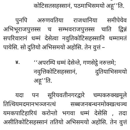
कोटिसतसहस्सानं, पठमाभिसमयो अहू’’ति.
पुनपि अरुणवतिया राजधानिया समीपेयेव
अभिभूराजपुत्तस्स च सम्भवराजपुत्तस्स चाति द्विन्नं
सपरिवारानं धम्मं देसेत्वा नवुतिकोटिसहस्सानि धम्मामतं
पायेसि. सो दुतियो अभिसमयो अहोसि. तेन वुत्तं –
.
‘‘अपरम्पि धम्मं देसेन्ते, गणसेट्ठे नरुत्तमे;
४
नवुत्तिकोटिसहस्सानं, दुतियाभिसमयो
अहू’’ति.
यदा पन सूरियवतीनगरद्वारे चम्पकरुक्खमूले
तित्थियमदमानभञ्जनत्थं सब्बजनबन्धनमोक्खत्थञ्च
यमकपाटिहारियं करोन्तो भगवा धम्मं देसेसि
, तदा
असीतिकोटिसहस्सानं ततियो अभिसमयो अहोसि. तेन वुत्तं