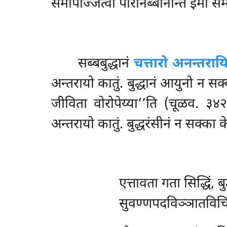
समापज्जित्वा परिनिब्बानन्ति इमा
समत
सब्बबुद्धानं
चत्तारो अनन्तराय
अन्तरायो कातुं. बुद्धानं आयुनो न सक
जीविता वोरोपेय्या’’ति (चूळव. ३४२
अन्तरायो कातुं. बुद्धरंसीनं न सक्का 
एत्तावता
गता सिद्धिं, ब
सुवण्णपदविञ्ञातविचि