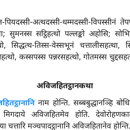
-पियदस्सी-अत्थदस्सी-धम्मदस्सी-विपस्सीनं तेपण
था; सुमनस्स सट्ठिहत्थो पल्लङ्को अहोसि; सोभित
हत्थो, सिद्धत्थ-तिस्स-वेस्सभूनं चत्तालीसहत्था, 
थो, कस्सपस्स पन्नरसहत्थो, गोतमस्स चुद्दसहत्थो
अविजहितट्ठानकथा
हितट्ठानानि
नाम होन्ति. सब्बबुद्धानञ्हि
बोधि
 मिगदाये अविजहितमेव होति. देवोरोहणकाले स
 चत्तारि मञ्चपादट्ठानानि अविजहितानेव होन्ति.