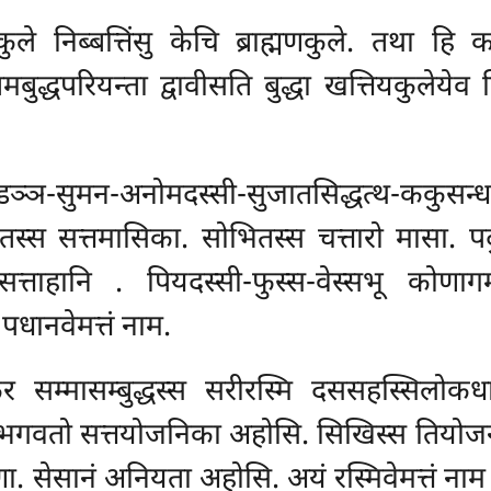
े निब्बत्तिंसु केचि ब्राह्मणकुले. तथा हि 
गोतमबुद्धपरियन्ता द्वावीसति बुद्धा खत्तियकुलेयेव 
डञ्ञ-सुमन-अनोमदस्सी-सुजातसिद्धत्थ-ककुसन्
वतस्स सत्तमासिका. सोभितस्स चत्तारो मासा. पद
ं सत्ताहानि
. पियदस्सी-फुस्स-वेस्सभू कोणाग
धानवेमत्तं नाम.
म्मासम्बुद्धस्स सरीरस्मि दससहस्सिलोकधातुं 
स भगवतो सत्तयोजनिका अहोसि. सिखिस्स तियोज
. सेसानं अनियता अहोसि. अयं रस्मिवेमत्तं नाम