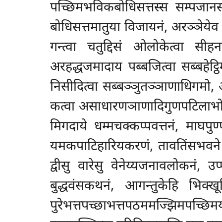
पच्छिमभविकबोधिसत्तस्स सम्पजानस्
बोधिसत्तमातुया विजायनं, अरञ्ञेयेव म
गन्त्वा चतुद्दिसं ओलोकेत्वा सीहन
अरहद्धजमादाय पब्बजित्वा सब्बहेट्ठ
निसीदित्वा सब्बञ्ञुतञ्ञाणाधिगमो, आ
कत्वा असाधारणञाणादिगुणपटिलाभो, सत
मिगदाये धम्मचक्कप्पवत्तनं, माघपुण्ण
यमकपाटिहारियकरणं, तावतिंसभवने 
द्वीसु वारेसु वेनेय्यजनावलोकनं, उप
बुद्धवंसकथनं, आगन्तुकेहि भिक्खू
पुरेभत्तपच्छाभत्तपठममज्झिमपच्छि