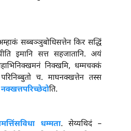
्हाकं सब्बञ्ञुबोधिसत्तेन किर सद्धिं
ायीति इमानि सत्त सहजातानि. अयं
 महाभिनिक्खमनं निक्खमि, धम्मचक्कं
रिनिब्बुतो च. माघनक्खत्तेन तस्स
ं
नक्खत्तपरिच्छेदो
ति.
समत्तिंसविधा धम्मता
. सेय्यथिदं –