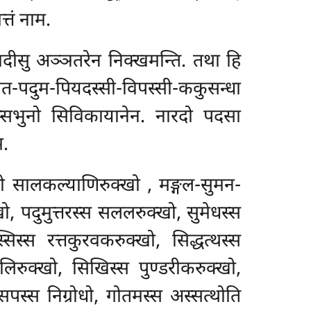
्तं नाम.
दीसु अञ्ञतरेन निक्खमन्ति. तथा हि
वत-पदुम-पियदस्सी-विपस्सी-ककुसन्धा
ेस्सभुनो सिविकायानेन. नारदो पदसा
म.
तो सालकल्याणिरुक्खो
, मङ्गल-सुमन-
, पदुमुत्तरस्स सललरुक्खो, सुमेधस्स
िस्स रत्तकुरवकरुक्खो, सिद्धत्थस्स
रुक्खो, सिखिस्स पुण्डरीकरुक्खो,
सपस्स निग्रोधो, गोतमस्स अस्सत्थोति