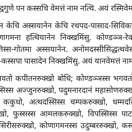
गुणे पन कस्सचि वेमत्तं नाम नत्थि. अयं रस्मिवेमत
ेन केचि अस्सयानेन केचि रथपद-पासाद-सिविका
णागमना हत्थियानेन निक्खमिंसु. कोण्डञ्ञ-रे
तिस्स-गोतमा अस्सयानेन. अनोमदस्सीसिद्धत्थव
-कस्सपा पासादेन निक्खमिंसु. अयं यानवेमत्तं ना
गवतो कपीतनरुक्खो बोधि; कोण्डञ्ञस्स भगव
िस्स अज्जुनरुक्खो, पदुमनारदानं महासोणरुक्खो
ककुधो, अत्थदस्सिस्स चम्पकरुक्खो, धम्मदस्स
ो, फुस्सस्स आमलकरुक्खो, विपस्सिस्स पाटलि
सिरीसरुक्खो, कोणागमनस्स उदुम्बररुक्खो, कस्