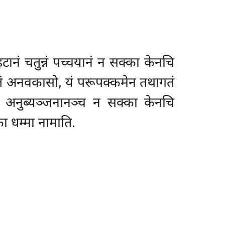
िहटानं चतुन्नं पच्चयानं न सक्का केनचि
ानमेतं अनवकासो, यं परूपक्कमेन तथागतं
िया अनुब्यञ्जनानञ्च न सक्का केनचि
का धम्मा नामाति.