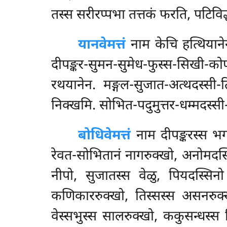
तस्स सरीरप्पभा तत्तकं फरति, पटिविद्ध
यानवेमत्तं
नाम केचि हत्थियान
दीपङ्कर-सुमन-सुमेध-फुस्स-सिखी-को
रथयानेन. मङ्गल-सुजात-अत्थदस्सी-
निक्खमि. सोभित-पदुमुत्तर-धम्मदस्सी
बोधिवेमत्तं
नाम दीपङ्करस्स भ
रेवत-सोभितानं नागरुक्खो, अनोमदस्स
नीपो, सुजातस्स वेळु, पियदस्सिनो 
कणिकाररुक्खो, तिस्सस्स असनरुक्ख
वेस्सभुस्स सालरुक्खो, ककुसन्धस्स 