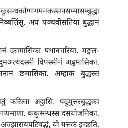
ककुसन्धकोणागमनकस्सपसम्मासम्बुद्धा
निब्बत्तिंसु. अयं पञ्चवीसतिया बुद्धानं
धानं दसमासिका पधानचरिया. मङ्गल-
ुमअत्थदस्सी विपस्सीनं अड्ढमासिका.
मनानं छमासिका. अम्हाकं बुद्धस्स
फरित्वा अट्ठासि. पदुमुत्तरबुद्धस्स
नप्पमाणा. ककुसन्धस्स दसयोजनिका.
 अज्झासयपटिबद्धं, यो यत्तकं इच्छति,