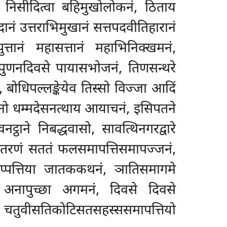
न निसीदित्वा बहिमुखोलोकनं, ठिताय
दानं उत्तराभिमुखानं
सत्तपदवीतिहारानं
ुत्तानं महासत्तानं महाभिनिक्खमनं,
 पापुणनदिवसे पायासभोजनं, तिणसन्थरे
 बोधिपल्लङ्केयेव तिस्सो विज्जा आदिं
मुनो धम्मदेसनत्थाय आयाचनं, इसिपतने
नट्ठाने निबद्धवासो, सावत्थिनगरद्वारे
ओतरणं सततं फलसमापत्तिसमापज्जनं,
अट्ठुप्पत्तिया जातककथनं, ञातिसमागमे
नं अनापुच्छा अगमनं, दिवसे दिवसे
ं, चतुवीसतिकोटिसतसहस्ससमापत्तियो