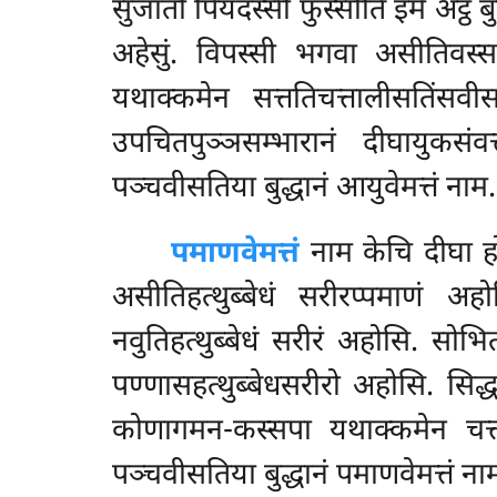
सुजातो पियदस्सी फुस्सोति इमे अट्ठ बुद
अहेसुं. विपस्सी भगवा असीतिवस्
यथाक्कमेन सत्ततिचत्तालीसतिंसव
उपचितपुञ्ञसम्भारानं दीघायुकसंव
पञ्चवीसतिया बुद्धानं आयुवेमत्तं नाम.
पमाणवेमत्तं
नाम केचि दीघा होन
असीतिहत्थुब्बेधं सरीरप्पमाणं अह
नवुतिहत्थुब्बेधं सरीरं अहोसि. सोभित
पण्णासहत्थुब्बेधसरीरो अहोसि. सिद्धत
कोणागमन-कस्सपा यथाक्कमेन चत्ताल
पञ्चवीसतिया बुद्धानं पमाणवेमत्तं ना