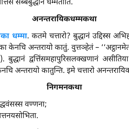
्तिंस सब्बबुद्धानं धम्मताति.
अनन्तरायिकधम्मकथा
िका धम्मा
. कतमे चत्तारो? बुद्धानं उद्दिस्स अभ
्का केनचि अन्तरायो कातुं. वुत्तञ्हेतं – ‘‘अट्ठ
). बुद्धानं द्वत्तिंसमहापुरिसलक्खणानं असीत
केनचि अन्तरायो कातुन्ति. इमे चत्तारो अनन्तरायि
निगमनकथा
ुद्धवंसस्स वण्णना;
त्तनयसोभिता.