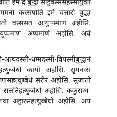
ति इमे द्वे बुद्धा सट्ठिवस्ससहस्सायुका
नो कस्सपोति इमे चत्तारो बुद्धा
गवतो वस्ससतं आयुप्पमाणं अहोसि.
 आयुप्पमाणं अप्पमाणं अहोसि. अयं
अत्थदस्सी-धम्मदस्सी-विपस्सीबुद्धानं
िहत्थुब्बेधो कायो अहोसि. सुमनस्स
्णासहत्थुब्बेधं
सरीरं अहोसि. सुजातो
खी सत्ततिहत्थुब्बेधो अहोसि. ककुसन्ध-
वा अट्ठारसहत्थुब्बेधो अहोसि. अयं