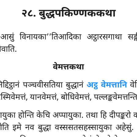
२८. बुद्धपकिण्णककथा
ो आसुं विनायका’’तिआदिका अट्ठारसगाथा सङ
ेवाति.
वेमत्तकथा
्दिट्ठानं पञ्चवीसतिया बुद्धानं
अट्ठ वेमत्तानि
वेद
मिवेमत्तं, यानवेमत्तं, बोधिवेमत्तं, पल्लङ्कवेमत्तन्ति
ुका होन्ति केचि अप्पायुका. तथा हि दीपङ्करो क
स्सोति इमे नव बुद्धा वस्ससतसहस्सायुका अहेसु