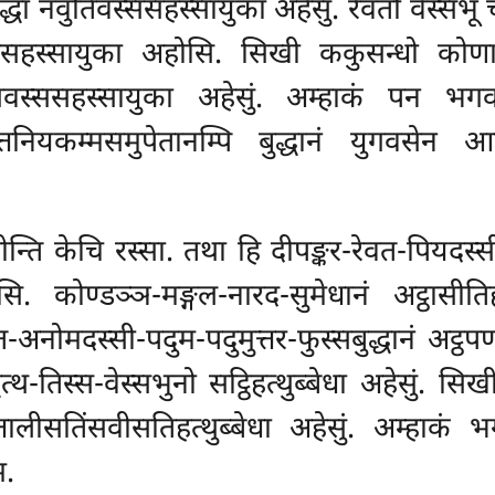
्धा नवुतिवस्ससहस्सायुका अहेसुं. रेवतो वेस्सभू चा
ससहस्सायुका अहोसि. सिखी ककुसन्धो कोणागम
ीसवस्ससहस्सायुका अहेसुं. अम्हाकं पन भ
त्तनियकम्मसमुपेतानम्पि बुद्धानं युगवसेन
्ति केचि रस्सा. तथा हि दीपङ्कर-रेवत-पियदस्सी-
ोसि. कोण्डञ्ञ-मङ्गल-नारद-सुमेधानं अट्ठासीत
-अनोमदस्सी-पदुम-पदुमुत्तर-फुस्सबुद्धानं अट्ठपण
्थ-तिस्स-वेस्सभुनो सट्ठिहत्थुब्बेधा अहेसुं. सि
ीसतिंसवीसतिहत्थुब्बेधा अहेसुं. अम्हाकं भग
म.