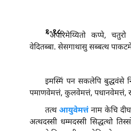
१-१८
.
‘‘अपरिमेय्यितो
कप्पे, चतुर
वेदितब्बा. सेसगाथासु सब्बत्थ पाकटम
इमस्मिं
पन सकलेपि बुद्धवंसे निद
पमाणवेमत्तं, कुलवेमत्तं, पधानवेमत्तं, रस्
तत्थ
आयुवेमत्तं
नाम केचि दीघाय
अत्थदस्सी धम्मदस्सी सिद्धत्थो ति