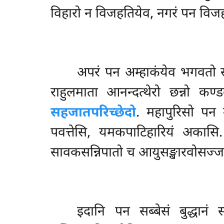
विहारो न विजहतियेव, नगरं पन विज
अपरं पन अम्हाकंयेव भगवतो सहज
राहुलमाता आनन्दत्थेरो छन्नो क
सहजातपरिच्छेदो
. महापुरिसो
पन उ
पवत्तेसि, यमकपाटिहारियं अकासि.
सावकसन्निपातो च आयुसङ्खारवोसज्जन
इदानि पन सब्बेसं बुद्धानं