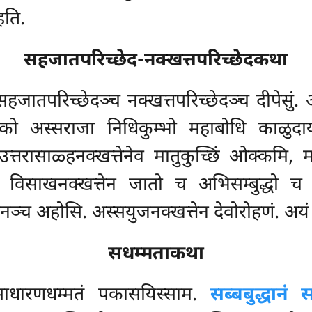
हति.
सहजातपरिच्छेद-नक्खत्तपरिच्छेदकथा
ातपरिच्छेदञ्च नक्खत्तपरिच्छेदञ्च दीपेसुं. अम
ण्डको अस्सराजा निधिकुम्भो महाबोधि काळुद
त्तरासाळ्हनक्खत्तेनेव मातुकुच्छिं ओक्कमि,
 विसाखनक्खत्तेन जातो च अभिसम्बुद्धो च प
ञ्च अहोसि. अस्सयुजनक्खत्तेन देवोरोहणं. अय
सधम्मताकथा
 साधारणधम्मतं पकासयिस्साम.
सब्बबुद्धानं 