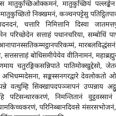
स मातुकुच्छिओक्कमनं, मातुकुच्छियं पल्लङ्के
ातुकुच्छितो निक्खमनं, कञ्चनपट्टेसु पतिट्ठितपा
ादनदनं, चत्तारि निमित्तानि दिस्वा जातमत्तप
िमेन परिच्छेदेन सत्ताहं पधानचरिया, सम्बोधिं
नापानस्सतिकम्मट्ठानपरिकम्मं, मारबलविद्धंसनं,
्तसत्ताहं बोधिसमीपेयेव वीतिनामनं, महाब्रह्
माय चतुरङ्गिकसन्निपाते पातिमोक्खुद्देसो, जेतव
अभिधम्मदेसना, सङ्कस्सनगरद्वारे देवलोकतो 
्पन्ने वत्थुम्हि सिक्खापदपञ्ञापनं उप्पन्नाय 
हि पटिसन्थारकरणं, निमन्तितानं वुट्ठवस्सा
मयामकिच्चकरणं, परिनिब्बानदिवसे मंसरसभोजन