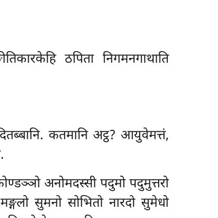
्गीतिकारकेहि ठपिता निगमनगाथाति
ितब्बानि. कतमानि अट्ठ? आयुवेमत्तं,
.
ोण्डञ्ञो अनोमदस्सी पदुमो पदुमुत्तरो
ं. मङ्गलो सुमनो सोभितो नारदो
सुमेधो