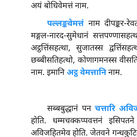
अयं बोधिवेमत्तं नाम.
पल्लङ्कवेमत्तं
नाम दीपङ्कर-रेवत
मङ्गल-नारद-सुमेधानं सत्तपण्णासहत्
अट्ठत्तिंसहत्था, सुजातस्स द्वत्तिंस
छब्बीसतिहत्थो, कोणागमनस्स वीसतिहत्
नाम. इमानि
अट्ठ वेमत्तानि
नाम.
सब्बबुद्धानं पन
चत्तारि अविज
होति. धम्मचक्कप्पवत्तनं इसिपतने
अविजहितमेव होति. जेतवने गन्धकुटिया