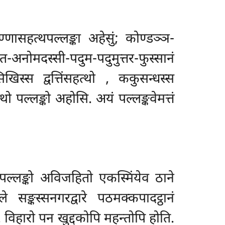
्णासहत्थपल्लङ्का अहेसुं; कोण्डञ्ञ-
-अनोमदस्सी-पदुम-पदुमुत्तर-फुस्सानं
सिखिस्स द्वत्तिंसहत्थो
, ककुसन्धस्स
 पल्लङ्को अहोसि. अयं पल्लङ्कवेमत्तं
पल्लङ्को अविजहितो एकस्मिंयेव ठाने
ङ्कस्सनगरद्वारे पठमक्कपादट्ठानं
 विहारो पन खुद्दकोपि महन्तोपि होति.