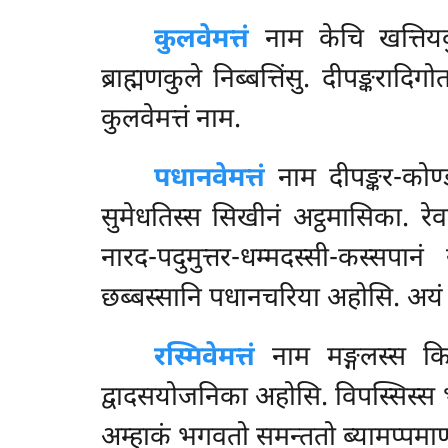
कुलवेमत्तं
नाम केचि खत्तियकुल
ब्राह्मणकुले निब्बत्तिंसु. दीपङ्करादि
कुलवेमत्तं नाम.
पधानवेमत्तं
नाम दीपङ्कर-कोण्
सुमेधतिस्स सिखीनं अट्ठमासिका. रे
नारद-पदुमुत्तर-धम्मदस्सी-कस्सपान
छब्बस्सानि पधानचरिया अहोसि. अयं प
रस्मिवेमत्तं
नाम मङ्गलस्स किर स
द्वादसयोजनिका अहोसि. विपस्सिस्
अम्हाकं भगवतो समन्ततो ब्यामप्पमाणा