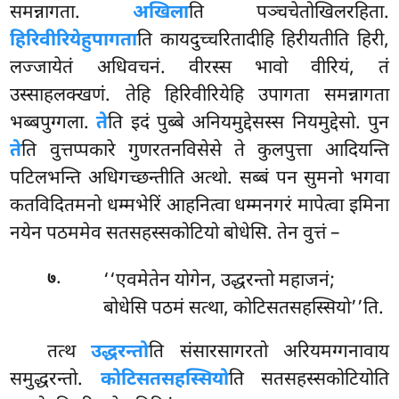
समन्नागता.
अखिला
ति पञ्चचेतोखिलरहिता.
हिरिवीरियेहुपागता
ति कायदुच्चरितादीहि हिरीयतीति हिरी,
लज्जायेतं अधिवचनं. वीरस्स भावो वीरियं, तं
उस्साहलक्खणं. तेहि हिरिवीरियेहि उपागता समन्नागता
भब्बपुग्गला.
ते
ति इदं पुब्बे अनियमुद्देसस्स नियमुद्देसो. पुन
ते
ति वुत्तप्पकारे गुणरतनविसेसे ते कुलपुत्ता आदियन्ति
पटिलभन्ति अधिगच्छन्तीति अत्थो. सब्बं पन सुमनो भगवा
कतविदितमनो धम्मभेरिं आहनित्वा धम्मनगरं मापेत्वा इमिना
नयेन पठममेव सतसहस्सकोटियो बोधेसि. तेन वुत्तं –
.
‘‘एवमेतेन योगेन, उद्धरन्तो महाजनं;
७
बोधेसि पठमं सत्था, कोटिसतसहस्सियो’’ति.
तत्थ
उद्धरन्तो
ति संसारसागरतो अरियमग्गनावाय
समुद्धरन्तो.
कोटिसतसहस्सियो
ति सतसहस्सकोटियोति