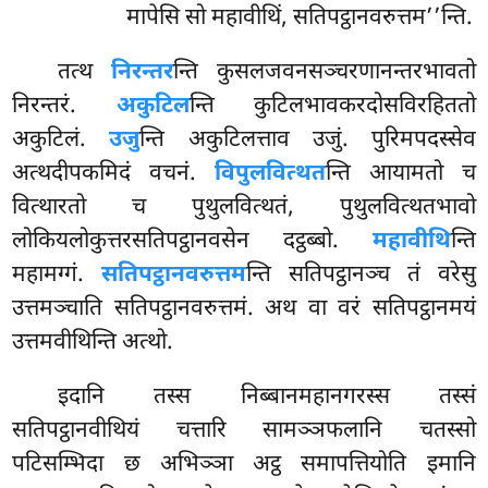
मापेसि सो महावीथिं, सतिपट्ठानवरुत्तम’’न्ति.
तत्थ
निरन्तर
न्ति कुसलजवनसञ्चरणानन्तरभावतो
निरन्तरं.
अकुटिल
न्ति कुटिलभावकरदोसविरहिततो
अकुटिलं.
उजु
न्ति अकुटिलत्ताव उजुं. पुरिमपदस्सेव
अत्थदीपकमिदं वचनं.
विपुलवित्थत
न्ति आयामतो च
वित्थारतो च पुथुलवित्थतं, पुथुलवित्थतभावो
लोकियलोकुत्तरसतिपट्ठानवसेन दट्ठब्बो.
महावीथि
न्ति
महामग्गं.
सतिपट्ठानवरुत्तम
न्ति सतिपट्ठानञ्च तं वरेसु
उत्तमञ्चाति सतिपट्ठानवरुत्तमं. अथ वा वरं सतिपट्ठानमयं
उत्तमवीथिन्ति अत्थो.
इदानि तस्स निब्बानमहानगरस्स तस्सं
सतिपट्ठानवीथियं चत्तारि सामञ्ञफलानि चतस्सो
पटिसम्भिदा छ अभिञ्ञा अट्ठ समापत्तियोति इमानि