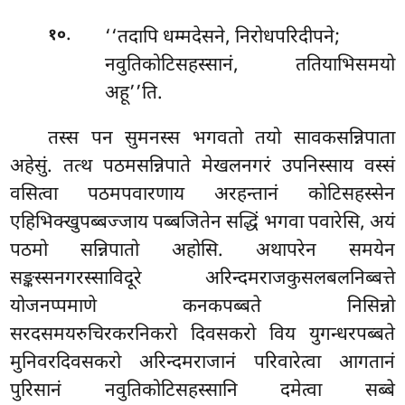
.
‘‘तदापि धम्मदेसने, निरोधपरिदीपने;
१०
नवुतिकोटिसहस्सानं, ततियाभिसमयो
अहू’’ति.
तस्स पन सुमनस्स भगवतो तयो सावकसन्निपाता
अहेसुं. तत्थ पठमसन्निपाते मेखलनगरं उपनिस्साय वस्सं
वसित्वा पठमपवारणाय अरहन्तानं कोटिसहस्सेन
एहिभिक्खुपब्बज्जाय पब्बजितेन सद्धिं भगवा पवारेसि, अयं
पठमो सन्निपातो अहोसि. अथापरेन समयेन
सङ्कस्सनगरस्साविदूरे अरिन्दमराजकुसलबलनिब्बत्ते
योजनप्पमाणे कनकपब्बते निसिन्नो
सरदसमयरुचिरकरनिकरो दिवसकरो विय युगन्धरपब्बते
मुनिवरदिवसकरो अरिन्दमराजानं परिवारेत्वा
आगतानं
पुरिसानं नवुतिकोटिसहस्सानि दमेत्वा सब्बे