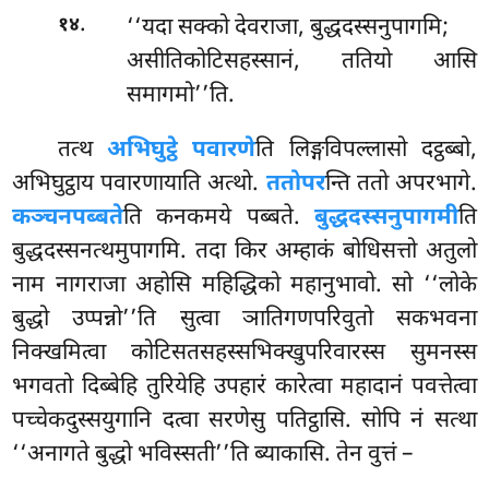
.
‘‘यदा
सक्को देवराजा, बुद्धदस्सनुपागमि;
१४
असीतिकोटिसहस्सानं, ततियो आसि
समागमो’’ति.
तत्थ
अभिघुट्ठे पवारणे
ति लिङ्गविपल्लासो दट्ठब्बो,
अभिघुट्ठाय पवारणायाति अत्थो.
ततोपर
न्ति ततो अपरभागे.
कञ्चनपब्बते
ति कनकमये पब्बते.
बुद्धदस्सनुपागमी
ति
बुद्धदस्सनत्थमुपागमि. तदा किर अम्हाकं बोधिसत्तो अतुलो
नाम नागराजा अहोसि महिद्धिको महानुभावो. सो ‘‘लोके
बुद्धो उप्पन्नो’’ति सुत्वा ञातिगणपरिवुतो सकभवना
निक्खमित्वा कोटिसतसहस्सभिक्खुपरिवारस्स सुमनस्स
भगवतो दिब्बेहि तुरियेहि उपहारं कारेत्वा महादानं पवत्तेत्वा
पच्चेकदुस्सयुगानि दत्वा सरणेसु पतिट्ठासि. सोपि नं सत्था
‘‘अनागते बुद्धो भविस्सती’’ति ब्याकासि. तेन वुत्तं –