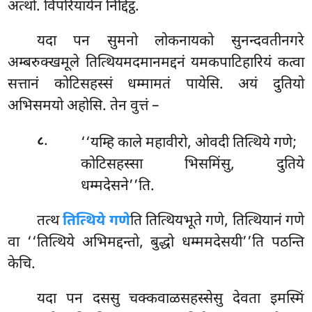
अत्थो. विपरियायेन निद्दिट्ठं.
यदा पन सुमनो लोकनायको सुनन्दवतीनगरे
अम्बरुक्खमूले तित्थियमदमानमद्दनं यमकपाटिहारियं कत्वा
सत्तानं कोटिसहस्सं धम्मामतं
पायेसि. अयं दुतियो
अभिसमयो अहोसि. तेन वुत्तं –
.
‘‘यम्हि काले महावीरो, ओवदी तित्थिये गणे;
८
कोटिसहस्सा भिसमिंसु, दुतिये
धम्मदेसने’’ति.
तत्थ
तित्थिये गणे
ति तित्थियभूते गणे, तित्थियानं गणे
वा ‘‘तित्थिये अभिमद्दन्तो, बुद्धो धम्ममदेसयी’’ति पठन्ति
केचि.
यदा पन दससु चक्कवाळसहस्सेसु देवता इमस्मिं