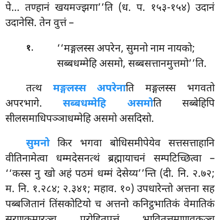
पे… तण्हानं खयमज्झगा’’ति (ध. प. १५३-१५४) उदानं
उदानेसि. तेन वुत्तं –
.
‘‘मङ्गलस्स अपरेन, सुमनो नाम नायको;
१
सब्बधम्मेहि असमो, सब्बसत्तानमुत्तमो’’ति.
तत्थ
मङ्गलस्स अपरेना
ति मङ्गलस्स भगवतो
अपरभागे.
सब्बधम्मेहि असमो
ति सब्बेहिपि
सीलसमाधिपञ्ञाधम्मेहि असमो असदिसो.
सुमनो
किर भगवा बोधिसमीपेयेव सत्तसत्ताहानि
वीतिनामेत्वा धम्मदेसनत्थं ब्रह्मायाचनं सम्पटिच्छित्वा –
‘‘कस्स नु खो अहं पठमं धम्मं देसेय्य’’न्ति (दी. नि. २.७२;
म. नि. १.२८४; २.३४१; महाव. १०) उपधारेन्तो अत्तना सह
पब्बजितानं तिंसकोटियो च अत्तनो कनिट्ठभातिकं वेमातिकं