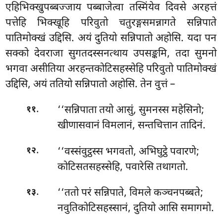
एहिभिक्खुपब्बज्जाय पब्बाजेत्वा तस्मिंयेव दिवसे अरहत्तं
पत्तेहि भिक्खूहि परिवुतो चतुरङ्गसमन्नागते सन्निपाते
पातिमोक्खं उद्दिसि. अयं दुतियो सन्निपातो अहोसि. यदा पन
सक्को देवराजा सुगतदस्सनत्थाय उपसङ्कमि, तदा सुमनो
भगवा असीतिया अरहन्तकोटिसहस्सेहि परिवुतो पातिमोक्खं
उद्दिसि, अयं ततियो सन्निपातो अहोसि. तेन वुत्तं –
.
‘‘सन्निपाता तयो आसुं, सुमनस्स महेसिनो;
११
खीणासवानं विमलानं, सन्तचित्तान तादिनं.
.
‘‘वस्संवुट्ठस्स भगवतो, अभिघुट्ठे पवारणे;
१२
कोटिसतसहस्सेहि, पवारेसि तथागतो.
.
‘‘ततो परं सन्निपाते, विमले कञ्चनपब्बते;
१३
नवुतिकोटिसहस्सानं, दुतियो आसि समागमो.