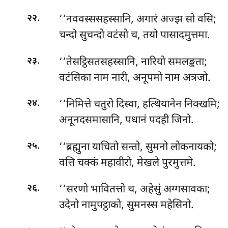
.
‘‘नववस्ससहस्सानि, अगारं अज्झ सो वसि;
२२
चन्दो सुचन्दो वटंसो च, तयो पासादमुत्तमा.
.
‘‘तेसट्ठिसतसहस्सानि, नारियो समलङ्कता;
२३
वटंसिका नाम नारी, अनूपमो नाम अत्रजो.
.
‘‘निमित्ते चतुरो दिस्वा, हत्थियानेन निक्खमि;
२४
अनूनदसमासानि, पधानं पदही जिनो.
.
‘‘ब्रह्मुना याचितो सन्तो, सुमनो लोकनायको;
२५
वत्ति चक्कं महावीरो, मेखले पुरमुत्तमे.
.
‘‘सरणो भावितत्तो च, अहेसुं अग्गसावका;
२६
उदेनो नामुपट्ठाको, सुमनस्स महेसिनो.