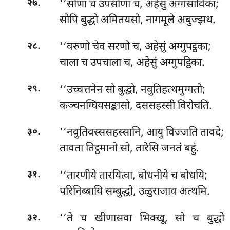
.
‘‘सोणा
च उपसोणा च, अहेसुं अग्गसाविका;
२७
सोपि बुद्धो अमितयसो, नागमूले अबुज्झथ.
.
‘‘वरुणो चेव सरणो च, अहेसुं अग्गुपट्ठका;
२८
चाला च उपचाला च, अहेसुं अग्गुपट्ठिका.
.
‘‘उच्चत्तनेन
सो बुद्धो, नवुतिहत्थमुग्गतो;
२९
कञ्चनग्घियसङ्कासो, दससहस्सी विरोचति.
.
‘‘नवुतिवस्ससहस्सानि, आयु विज्जति तावदे;
३०
तावता तिट्ठमानो सो, तारेसि जनतं बहुं.
.
‘‘तारणीये तारयित्वा, बोधनीये च बोधयि;
३१
परिनिब्बायि सम्बुद्धो, उळुराजाव अत्थमि.
.
‘‘ते च खीणासवा भिक्खू, सो च बुद्धो
३२