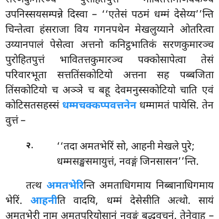
सरणकुमारञ्च पुरोहितपुत्तं भावितत्तमाणवकञ्च
उपनिस्सयसम्पन्ने दिस्वा – ‘‘एतेसं पठमं धम्मं देसेय्य’’न्ति
चिन्तेत्वा हंसराजा विय गगनपथेन मेखलुय्याने ओतरित्वा
उय्यानपालं पेसेत्वा अत्तनो कनिट्ठभातिकं सरणकुमारञ्च
पुरोहितपुत्तं भावितत्तकुमारञ्च पक्कोसापेत्वा तेसं
परिवारभूता सत्ततिंसकोटियो अत्तना सह पब्बजिता
तिंसकोटियो च अञ्ञे च बहू देवमनुस्सकोटियो चाति एवं
कोटिसतसहस्सं
धम्मचक्कप्पवत्तनेन
धम्मामतं पायेसि. तेन
वुत्तं –
.
‘‘तदा अमतभेरिं सो, आहनी मेखले पुरे;
२
धम्मसङ्खसमायुत्तं, नवङ्गं जिनसासन’’न्ति.
तत्थ
अमतभेरि
न्ति अमताधिगमाय निब्बानाधिगमाय
भेरिं.
आहनी
ति वादयि, धम्मं देसेसीति अत्थो. सायं
अमतभेरी नाम अमतपरियोसानं नवङ्गं बुद्धवचनं. तेनेवाह –