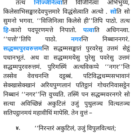
तत्थ
निज्जिनित्वा
ति विजिनित्वा अभिभुय्य,
किलेसाभिसङ्खारदेवपुत्तमारे विद्धंसेत्वाति अत्थो
.
सो
ति सो
सुमनो भगवा. ‘‘विजिनित्वा किलेसे ही’’तिपि पाठो. तत्थ
हि
-कारो पदपूरणमत्ते निपातो.
पत्वा
ति अधिगन्त्वा.
‘‘पत्तो’’तिपि पाठो.
नगर
न्ति निब्बाननगरं.
सद्धम्मपुरवरुत्तम
न्ति सद्धम्मसङ्खातं पुरवरेसु उत्तमं सेट्ठं
पधानभूतं. अथ वा सद्धम्ममयेसु पुरेसु पवरेसु उत्तमं
सद्धम्मपुरवरुत्तमं. पुरिमस्मिं अत्थविकप्पे ‘‘नगर’’न्ति
तस्सेव वेवचनन्ति दट्ठब्बं. पटिविद्धधम्मसभावानं
सेक्खासेक्खानं अरियपुग्गलानं पतिट्ठानं गोचरनिवासट्ठेन
निब्बानं ‘‘नगर’’न्ति वुच्चति. तस्मिं पन सद्धम्मवरनगरे सो
सत्था अविच्छिन्नं अकुटिलं उजुं पुथुलञ्च वित्थतञ्च
सतिपट्ठानमयं महावीथिं मापेसि. तेन वुत्तं –
.
‘‘निरन्तरं अकुटिलं, उजुं विपुलवित्थतं;
४