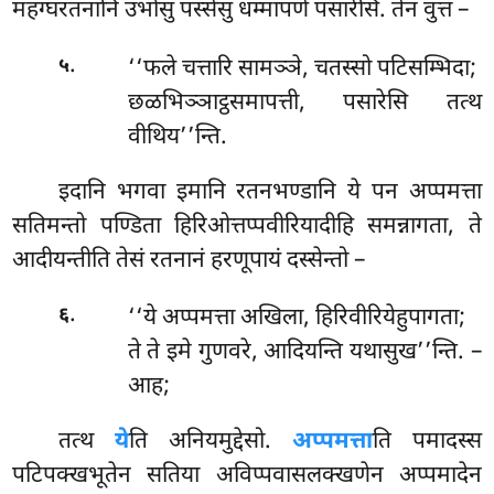
महग्घरतनानि उभोसु पस्सेसु धम्मापणे पसारेसि. तेन वुत्तं –
.
‘‘फले चत्तारि सामञ्ञे, चतस्सो पटिसम्भिदा;
५
छळभिञ्ञाट्ठसमापत्ती, पसारेसि तत्थ
वीथिय’’न्ति.
इदानि
भगवा इमानि रतनभण्डानि ये पन अप्पमत्ता
सतिमन्तो पण्डिता हिरिओत्तप्पवीरियादीहि समन्नागता, ते
आदीयन्तीति तेसं रतनानं हरणूपायं दस्सेन्तो –
.
‘‘ये अप्पमत्ता अखिला, हिरिवीरियेहुपागता;
६
ते ते इमे गुणवरे, आदियन्ति यथासुख’’न्ति. –
आह;
तत्थ
ये
ति अनियमुद्देसो.
अप्पमत्ता
ति पमादस्स
पटिपक्खभूतेन सतिया अविप्पवासलक्खणेन अप्पमादेन