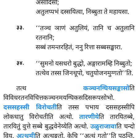
असादिसो;
अतुलप्पभं दस्सयित्वा, निब्बुता ते महायसा.
.
‘‘तञ्च ञाणं अतुलियं, तानि च अतुलानि
३३
रतनानि;
सब्बं तमन्तरहितं, ननु रित्ता सब्बसङ्खारा.
.
‘‘सुमनो यसधरो बुद्धो, अङ्गारामम्हि निब्बुतो;
३४
तत्थेव तस्स जिनथूपो, चतुयोजनमुग्गतो’’ति.
तत्थ
कञ्चनग्घियसङ्कासो
ति
विविधरतनविचित्तकञ्चनमयग्घिकसदिसरूपसोभो.
दससहस्सी विरोचती
ति तस्स पभाय दससहस्सीपि
लोकधातु विरोचतीति अत्थो.
तारणीये
ति तारयितब्बे,
तारयितुं वुत्ते सब्बे बुद्धवेनेय्येति अत्थो.
उळुराजावा
ति चन्दो
विय.
अत्थमी
ति अत्थङ्गतो. केचि ‘‘अत्थं गतो’’ति पठन्ति.