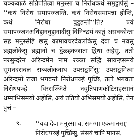
चक्कवाळे सन्निपतित्वा मनुस्सा च निरोधकथं समुट्ठापेसुं –
‘‘कथं निरोधं समापज्जन्ति, कथं निरोधसमापन्ना होन्ति,
कथं
निरोधा वुट्ठहन्ती’’ति? एवं
समापज्जनअधिट्ठानवुट्ठानादीसु विनिच्छयं कातुं असक्कोन्ता
सह मनुस्सेहि छसु कामावचरदेवलोकेसु देवा च नवसु
ब्रह्मलोकेसु ब्रह्मानो च द्वेळ्हकजाता द्विधा अहेसुं. ततो
नरसुन्दरेन अरिन्दमेन नाम रञ्ञा सद्धिं सायन्हसमये
सुमनदसबलं
सब्बलोकनाथं उपसङ्कमिंसु; उपसङ्कमित्वा
अरिन्दमो राजा भगवन्तं निरोधपञ्हं पुच्छि. ततो भगवता
निरोधपञ्हे विस्सज्जिते नवुतिपाणकोटिसहस्सानं
धम्माभिसमयो अहोसि. अयं ततियो अभिसमयो अहोसि. तेन
वुत्तं –
.
‘‘यदा देवा मनुस्सा च, समग्गा एकमानसा;
९
निरोधपञ्हं पुच्छिंसु, संसयं चापि मानसं.