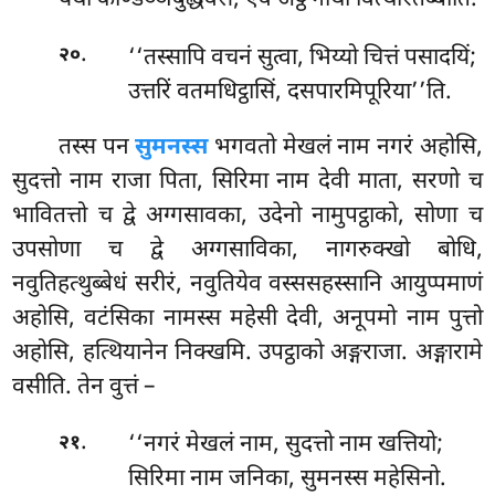
यथा कोण्डञ्ञबुद्धवंसे, एवं अट्ठ गाथा वित्थारेतब्बाति.
.
‘‘तस्सापि वचनं सुत्वा, भिय्यो चित्तं पसादयिं;
२०
उत्तरिं वतमधिट्ठासिं, दसपारमिपूरिया’’ति.
तस्स
पन
सुमनस्स
भगवतो मेखलं नाम नगरं अहोसि,
सुदत्तो नाम राजा पिता, सिरिमा नाम देवी माता, सरणो च
भावितत्तो च द्वे अग्गसावका, उदेनो नामुपट्ठाको, सोणा च
उपसोणा च द्वे अग्गसाविका, नागरुक्खो बोधि,
नवुतिहत्थुब्बेधं सरीरं, नवुतियेव वस्ससहस्सानि आयुप्पमाणं
अहोसि, वटंसिका नामस्स महेसी देवी, अनूपमो नाम पुत्तो
अहोसि, हत्थियानेन निक्खमि. उपट्ठाको अङ्गराजा. अङ्गारामे
वसीति. तेन वुत्तं –
.
‘‘नगरं
मेखलं नाम, सुदत्तो नाम खत्तियो;
२१
सिरिमा नाम जनिका, सुमनस्स महेसिनो.