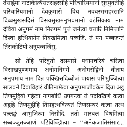
तेसट्ठिया नाटकित्थिसतसहस्सेहि परिचारियमानो सुरयुवतीहि
परिचारियमानो देवकुमारो विय नववस्ससहस्सानि
दिब्बसुखसदिसं विसयसुखमनुभवमानो वटंसिकाय नाम
देविया अनुपमं नाम निरुपमं पुत्तं जनेत्वा चत्तारि निमित्तानि
दिस्वा हत्थियानेन निक्खमित्वा पब्बजि. तं पन पब्बजन्तं
तिंसकोटियो अनुपब्बजिंसु.
सो तेहि परिवुतो दसमासे पधानचरियं चरित्वा
विसाखपुण्णमाय अनोमनिगमे अनोमसेट्ठिनो धीताय
अनुपमाय नाम दिन्नं पक्खित्तदिब्बोजं
पायासं परिभुञ्जित्वा
सालवने दिवाविहारं वीतिनामेत्वा अनुपमाजीवकेन दिन्ना अट्ठ
तिणमुट्ठियो गहेत्वा नागबोधिं उपगन्त्वा तं पदक्खिणं कत्वा
अट्ठहि तिणमुट्ठीहि तिंसहत्थवित्थतं तिणसन्थरं कत्वा तत्थ
पल्लङ्कं आभुजित्वा निसीदि. ततो मारबलं
विधमित्वा
सब्बञ्ञुतञ्ञाणं पटिविज्झित्वा – ‘‘अनेकजातिसंसारं…