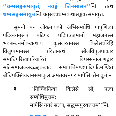
‘‘धम्मसङ्खसमायुत्तं, नवङ्गं जिनसासन’’
न्ति. तत्थ
धम्मसङ्खसमायुत्त
न्ति चतुसच्चधम्मकथासङ्खवरसमायुत्तं.
सुमनो
पन लोकनायको अभिसम्बोधिं पापुणित्वा
पटिञ्ञानुरूपं पटिपदं पटिपज्जमानो महाजनस्स
भवबन्धनमोक्खत्थाय कुसलरतनस्स किलेसचोरेहि
विलुप्पमानस्स परित्तानत्थं सीलविपुलपाकारं
समाधिपरिखापरिवारितं विपस्सनाञाणद्वारं
सतिसम्पजञ्ञदळ्हकवाटं समापत्तिमण्डपादिपटिमण्डितं
बोधिपक्खियजनसमाकुलं अमतवरनगरं मापेसि. तेन वुत्तं –
.
‘‘निज्जिनित्वा
किलेसे सो, पत्वा
३
सम्बोधिमुत्तमं;
मापेसि नगरं सत्था, सद्धम्मपुरवरुत्तम’’न्ति.