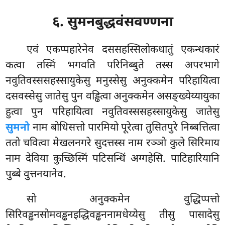
६. सुमनबुद्धवंसवण्णना
एवं
एकप्पहारेनेव दससहस्सिलोकधातुं एकन्धकारं
कत्वा तस्मिं भगवति परिनिब्बुते तस्स अपरभागे
नवुतिवस्ससहस्सायुकेसु मनुस्सेसु अनुक्कमेन परिहायित्वा
दसवस्सेसु जातेसु पुन वड्ढित्वा अनुक्कमेन असङ्ख्येय्यायुका
हुत्वा पुन परिहायित्वा नवुतिवस्ससहस्सायुकेसु जातेसु
सुमनो
नाम बोधिसत्तो पारमियो पूरेत्वा तुसितपुरे निब्बत्तित्वा
ततो चवित्वा मेखलनगरे सुदत्तस्स नाम रञ्ञो कुले सिरिमाय
नाम देविया कुच्छिस्मिं पटिसन्धिं अग्गहेसि. पाटिहारियानि
पुब्बे वुत्तनयानेव.
सो अनुक्कमेन वुद्धिप्पत्तो
सिरिवड्ढनसोमवड्ढनइद्धिवड्ढननामधेय्येसु तीसु पासादेसु