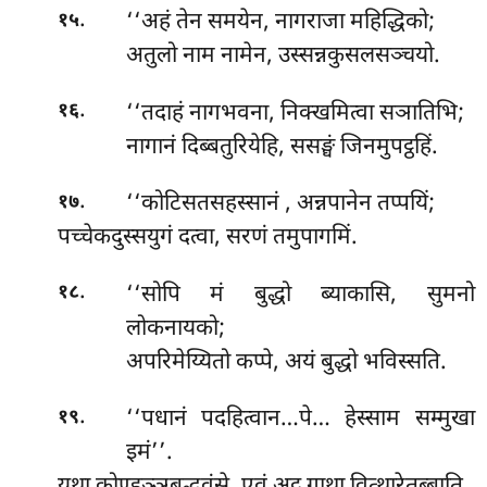
.
‘‘अहं तेन समयेन, नागराजा महिद्धिको;
१५
अतुलो नाम नामेन, उस्सन्नकुसलसञ्चयो.
.
‘‘तदाहं नागभवना, निक्खमित्वा सञातिभि;
१६
नागानं दिब्बतुरियेहि, ससङ्घं जिनमुपट्ठहिं.
.
‘‘कोटिसतसहस्सानं
, अन्नपानेन तप्पयिं;
१७
पच्चेकदुस्सयुगं दत्वा, सरणं तमुपागमिं.
.
‘‘सोपि मं बुद्धो ब्याकासि, सुमनो
१८
लोकनायको;
अपरिमेय्यितो कप्पे, अयं बुद्धो भविस्सति.
.
‘‘पधानं पदहित्वान…पे… हेस्साम सम्मुखा
१९
इमं’’.