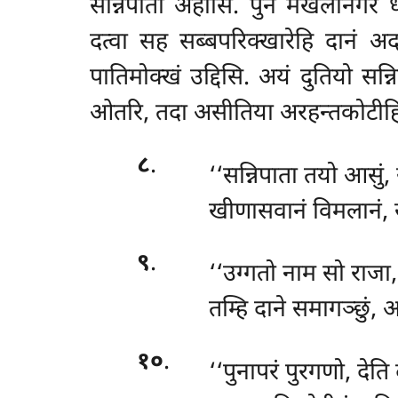
सन्निपातो अहोसि. पुन मेखलानगरे धम
दत्वा सह सब्बपरिक्खारेहि दानं अद
पातिमोक्खं उद्दिसि. अयं दुतियो स
ओतरि, तदा असीतिया अरहन्तकोटीहि सद्ध
८
.
‘‘सन्निपाता तयो आसुं
खीणासवानं विमलानं, स
९
.
‘‘उग्गतो नाम सो राजा, द
तम्हि दाने समागञ्छुं,
१०
.
‘‘पुनापरं पुरगणो, देति द