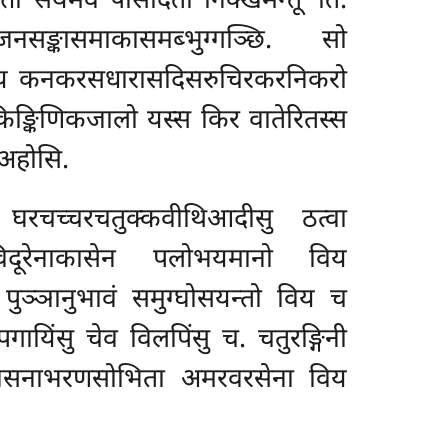
त्ता सयमेव पासादतो निक्खमन्तू’’ति.
ङ्कासमाकासमब्भुग्गञ्छि. सो
विय कनकरसधारासदिसरुचिरकरनिकरो
्किणिकजालो यस्स किर वातेरितस्स
 अहोसि.
घरचच्चरचतुक्कवीथिआदीसु ठत्वा
काविदूरेनाकासेन पलोभयमानो
विय
ुञ्ञानुभावं समुग्घोसयन्तो विय च
ायिंसु चेव विलपिंसु च. चतुरङ्गिनी
सुमवसनाभरणसोभिता अमरवरसेना विय