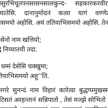
ुलसुरभिचूतपनसासनसालकुन्द- सहकारकरवीराद
निय्यातेसि. दानानुमोदनं कत्वा यागं वण
समयो अहोसि. अयं ततियाभिसमयो अहोसि. तेन वु
यसेनो नाम खत्तियो;
धे निय्यातयी तदा.
, धम्मं देसेसि चक्खुमा;
तियाभिसमयो अहू’’ति.
रे सुनन्दं नाम विहारं कारेत्वा बुद्धप्पमुखस्
िसतं अरहन्तानं सन्निपातो
, तेसं मज्झे सोभितो