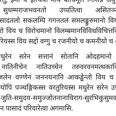
ु, इमा च इत्थियो मयि बोधिमूले निसिन्ने अवु
ुधम्मराजभवनतो उप्पतित्वा असितञ्जनस
ासादतलो सकलम्पि गगनतलं समलङ्कुरुमानो 
िय च विरोचमानो विलम्बमानविविधविचित्तकिङ
रियस्स विय सद्दो वग्गु च रजनीयो च कमनीयो च
 मधुरेन सरेन सत्तानं सोतानि ओदहमानो 
सु नातिनीचेन नातिउच्चेन तरुवरवनमत्थ
्जलेन वण्णेन
जननयनानि आकड्ढेन्तो विय च प
ोपि पञ्चङ्गिकस्स वरतुरियस्स मधुरेन सरेन उपग
-जुति-समुदय-समुज्जोतनानाविराग-सुरभिकु
पासादं परिवारेत्वा अगमासि.