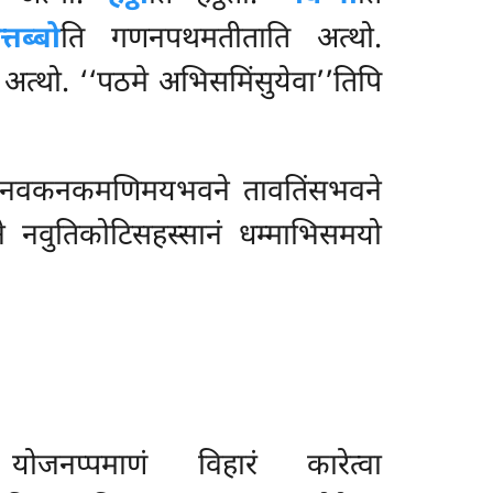
तब्बो
ति गणनपथमतीताति अत्थो.
अत्थो. ‘‘पठमे अभिसमिंसुयेवा’’तिपि
त्वा नवकनकमणिमयभवने तावतिंसभवने
ाने नवुतिकोटिसहस्सानं धम्माभिसमयो
नप्पमाणं विहारं कारेत्वा