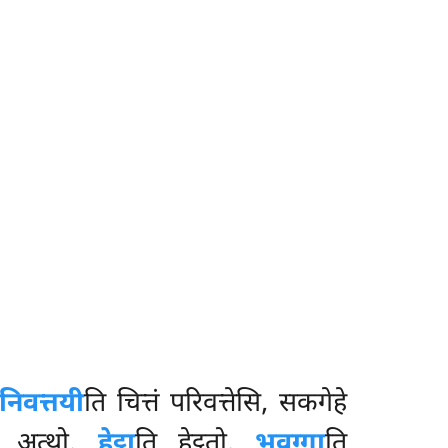
निवत्तयी
ति चित्तं परिवत्तेसि, सकगेहे
ीति अत्थो.
हेट्ठा
ति हेट्ठतो.
भवग्गा
ति