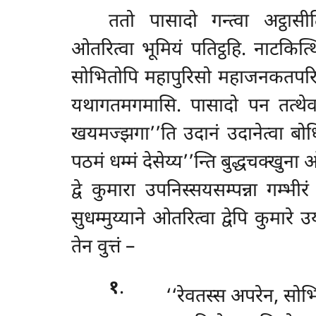
ततो पासादो गन्त्वा अट्ठासीत
ओतरित्वा भूमियं पतिट्ठहि. नाटकि
सोभितोपि महापुरिसो महाजनकतपरिवारो
यथागतमगमासि. पासादो पन तत्थेव 
खयमज्झगा’’ति उदानं उदानेत्वा बोधिस
पठमं धम्मं देसेय्य’’न्ति बुद्धचक्खुन
द्वे कुमारा उपनिस्सयसम्पन्ना गम्भीरं
सुधम्मुय्याने ओतरित्वा द्वेपि कुमार
तेन वुत्तं –
१
.
‘‘रेवतस्स अपरेन, सो