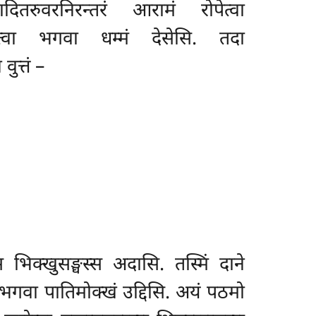
ितरुवरनिरन्तरं आरामं रोपेत्वा
्णेत्वा भगवा धम्मं देसेसि. तदा
त्तं –
स भिक्खुसङ्घस्स अदासि. तस्मिं दाने
 भगवा पातिमोक्खं उद्दिसि. अयं पठमो