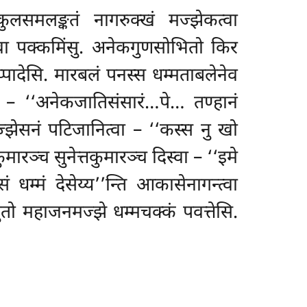
मकुलसमलङ्कतं नागरुक्खं मज्झेकत्वा
्वा पक्कमिंसु. अनेकगुणसोभितो किर
्पादेसि. मारबलं पनस्स धम्मताबलेनेव
 – ‘‘अनेकजातिसंसारं…पे… तण्हानं
मज्झेसनं पटिजानित्वा – ‘‘कस्स नु खो
मारञ्च सुनेत्तकुमारञ्च दिस्वा – ‘‘इमे
सं धम्मं देसेय्य’’न्ति आकासेनागन्त्वा
िवुतो महाजनमज्झे धम्मचक्कं पवत्तेसि.