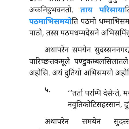
अकनिट्ठभवनतो.
ताय परिसाया
त
पठमाभिसमयो
ति पठमो धम्माभिस
पाठो, तस्स पठमधम्मदेसने अभिसमिंसु
अथापरेन समयेन सुदस्सननगरद
पारिच्छत्तकमूले पण्डुकम्बलसिलातल
अहोसि. अयं दुतियो अभिसमयो अहोसि. 
५
.
‘‘ततो परम्पि देसेन्ते,
नवुतिकोटिसहस्सानं, द
अथापरेन समयेन सुदस्