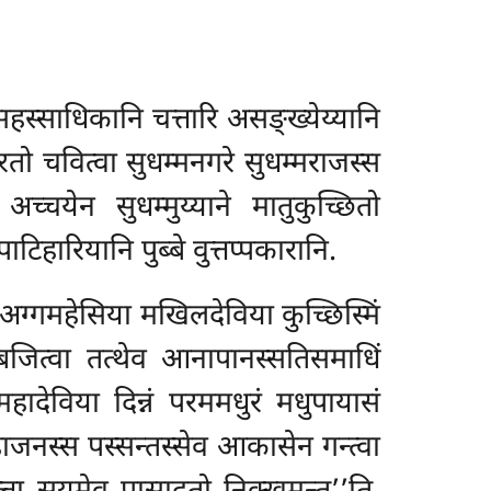
स्साधिकानि चत्तारि असङ्ख्येय्यानि
पुरतो चवित्वा सुधम्मनगरे सुधम्मराजस्स
च्चयेन सुधम्मुय्याने मातुकुच्छितो
हारियानि पुब्बे वुत्तप्पकारानि.
अग्गमहेसिया मखिलदेविया कुच्छिस्मिं
पब्बजित्वा तत्थेव आनापानस्सतिसमाधिं
ादेविया दिन्नं परममधुरं मधुपायासं
हाजनस्स पस्सन्तस्सेव
आकासेन गन्त्वा