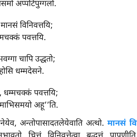
असमो अप्पटिपुग्गलो.
मानसं विनिवत्तयि;
्मचक्कं पवत्तयि.
भवग्गा चापि उद्धतो;
होसि धम्मदेसने.
, धम्मचक्कं पवत्तयि;
ठमाभिसमयो अहू’’ति.
नेयेव, अन्तोपासादतलेयेवाति अत्थो.
मानसं वि
नभावतो चित्तं विनिवत्तेत्वा बुद्धत्तं पापुण