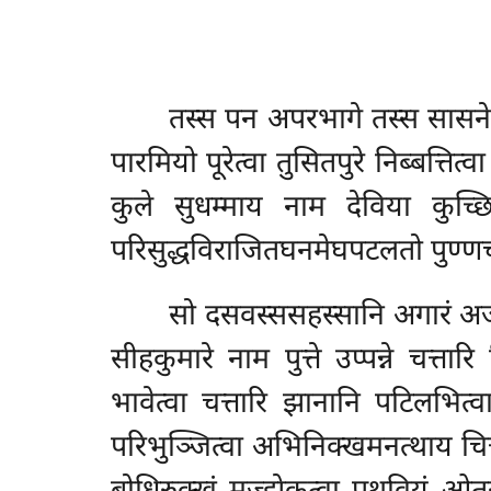
तस्स
पन अपरभागे तस्स सासने
पारमियो पूरेत्वा तुसितपुरे निब्बत्ति
कुले सुधम्माय नाम देविया कुच्छिस
परिसुद्धविराजितघनमेघपटलतो पुण्णचन्
सो दसवस्ससहस्सानि अगारं अज्झ
सीहकुमारे नाम पुत्ते उप्पन्ने चत्त
भावेत्वा चत्तारि झानानि पटिलभित्
परिभुञ्जित्वा अभिनिक्खमनत्थाय चित