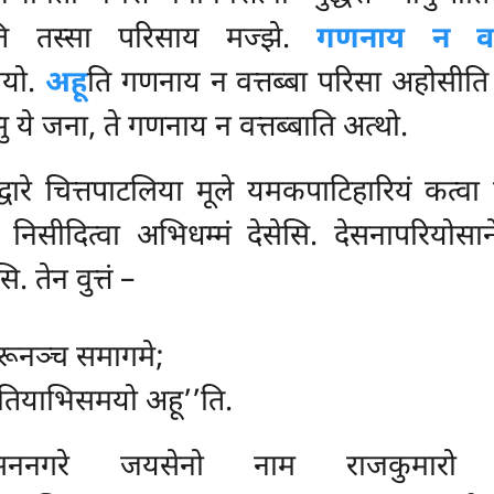
ि तस्सा परिसाय मज्झे.
गणनाय न वत्
मयो.
अहू
ति गणनाय न वत्तब्बा परिसा अहोसीति 
 ये जना, ते गणनाय न वत्तब्बाति अत्थो.
्वारे चित्तपाटलिया मूले यमकपाटिहारियं क
े निसीदित्वा अभिधम्मं देसेसि. देसनापरियोस
तेन वुत्तं –
 मरूनञ्च समागमे;
ुतियाभिसमयो अहू’’ति.
सननगरे जयसेनो नाम राजकुमारो योज