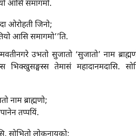
तियो आसि समागमो.
 यदा ओरोहती जिनो;
तियो आसि समागमो’’ति.
्मवतीनगरे उभतो सुजातो ‘सुजातो’ नाम ब्राह्म
मुखस्स भिक्खुसङ्घस्स तेमासं महादानमदासि. स
ो नाम ब्राह्मणो;
पानेन तप्पयिं.
ाकासि, सोभितो लोकनायको;