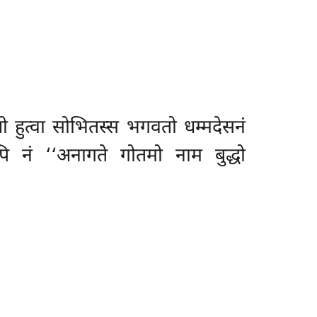
णो हुत्वा सोभितस्स भगवतो धम्मदेसनं
ोपि नं ‘‘अनागते गोतमो नाम बुद्धो