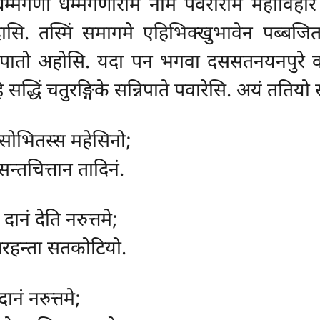
्मगणो धम्मगणारामं नाम पवरारामं महाविहारं कार
ासि. तस्मिं समागमे एहिभिक्खुभावेन पब्बजिता
न्निपातो अहोसि. यदा पन भगवा दससतनयनपुरे व
िं चतुरङ्गिके सन्निपाते पवारेसि. अयं ततियो सन्
, सोभितस्स महेसिनो;
न्तचित्तान तादिनं.
ानं देति नरुत्तमे;
 अरहन्ता सतकोटियो.
ानं नरुत्तमे;