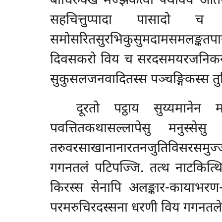
बोधिरुक्खं मज्झेकत्वा पथवियं ओतरत
सहचित्तुप्पादा पासादो च स
समोसरितसुरभिकुसुमदामसमलङ्कतप
दिवसकरो विय च सरदसमयरजनिकरो व
सुकुसलजनवादितस्स पञ्चङ्गिकस्स तु
दूरतो पट्ठाय सुय्यमानेन
पवत्तितकथासल्लापेसु मनुस्से
तरुवरसाखानानारतनजुतिविसरसमुज
गगनतलं पटिपज्जि. तत्थ नाटकित्थिय
किरस्स सेनापि अलङ्कार-कायाभरण
परमरुचिरदस्सना धरणी विय गगनतलेन 