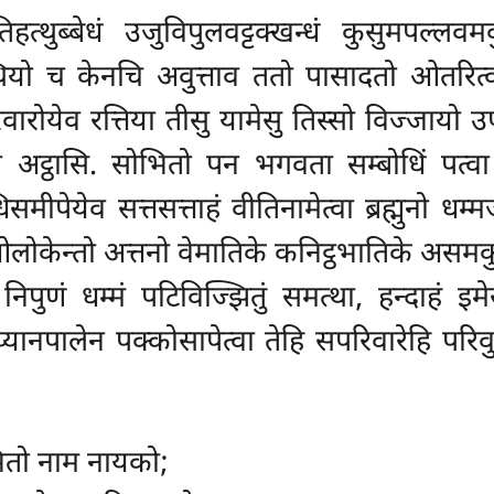
िहत्थुब्बेधं उजुविपुलवट्टक्खन्धं कुसुमपल्लव
त्थियो च केनचि अवुत्ताव ततो पासादतो ओतरित
येव रत्तिया तीसु यामेसु तिस्सो विज्जायो उप
अट्ठासि. सोभितो पन भगवता सम्बोधिं पत्वा
मीपेयेव सत्तसत्ताहं वीतिनामेत्वा ब्रह्मुनो धम्
ा ओलोकेन्तो अत्तनो वेमातिके कनिट्ठभातिके असमकु
 निपुणं धम्मं पटिविज्झितुं समत्था, हन्दाहं इमे
े उय्यानपालेन पक्कोसापेत्वा तेहि सपरिवारेहि पर
भितो नाम नायको;