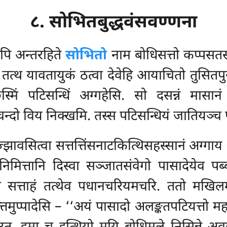
८. सोभितबुद्धवंसवण्णना
पि अन्तरहिते
सोभितो
नाम बोधिसत्तो कप्पसतसह
त्वा तत्थ यावतायुकं ठत्वा देवेहि आयाचितो तुसित
्मिं पटिसन्धिं अग्गहेसि. सो दसन्नं मासानं अ
दो विय निक्खमि. तस्स पटिसन्धियं जातियञ्च पाटि
ावसित्वा सत्तत्तिंसनाटकित्थिसहस्सानं अग्गाय 
ारि निमित्तानि दिस्वा सञ्जातसंवेगो पासादेयेव 
वा सत्ताहं तत्थेव पधानचरियमचरि. ततो मखिलमह
्तमुप्पादेसि – ‘‘अयं पासादो अलङ्कतपटियत्तो म