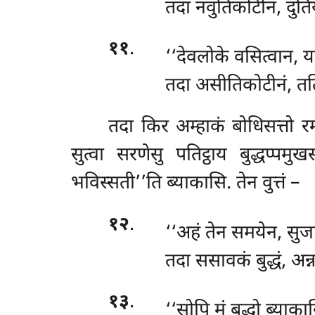
तदा नवुतिकोटीनं, दु
११
.
‘‘देवलोके वसित्वान,
तदा असीतिकोटीनं, त
तदा किर अम्हाकं बोधिसत्तो रम
सुत्वा सरणेसु पतिट्ठाय बुद्धप्प
भविस्सती’’ति ब्याकासि. तेन वुत्तं –
१२
.
‘‘अहं
तेन समयेन, सुजात
तदा ससावकं बुद्धं, अन्न
१३
.
‘‘सोपि मं बुद्धो ब्य