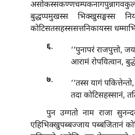
असोकस्सकण्णचम्पकनागपुन्नागवक
बुद्धप्पमुखस्स भिक्खुसङ्घस्स 
कोटिसतसहस्ससत्तनिकायस्स धम्माभि
६
.
‘‘पुनापरं राजपुत्तो, ज
आरामं रोपयित्वान, बुद्
७
.
‘‘तस्स
यागं पकित्तेन्तो
तदा कोटिसहस्सानं, त
पुन उग्गतो नाम राजा सुनन्दनग
एहिभिक्खुपब्बज्जाय पब्बजितानं कोट