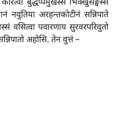
ेत्वा बुद्धप्पमुखस्स भिक्खुसङ्घस्स
नं नवुतिया अरहन्तकोटीनं सन्निपाते
स्सं वसित्वा पवारणाय सुरवरपरिवुतो
निपातो अहोसि. तेन वुत्तं –