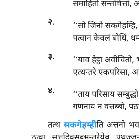
समाहितो सन्तचित्तो, 
२
.
‘‘सो
जिनो सकगेहम्हि, 
पत्वान केवलं बोधिं, धम
३
.
‘‘याव हेट्ठा अवीचितो, 
एत्थन्तरे एकपरिसा, अ
४
.
‘‘ताय
परिसाय सम्बुद्धो
गणनाय न वत्तब्बो, प
तत्थ
सकगेहम्ही
ति अत्तनो भव
ठत्वा सत्तदिवसब्भन्तरेयेव पुथुज्ज