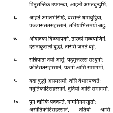
पितुसन्तिकं उपगन्त्वा, आहनी अमतदुन्दुभिं.
.
आहते अमतभेरिम्हि, वस्सन्ते धम्मवुट्ठिया;
६
पञ्ञाससतसहस्सानं, ततियाभिसमयो अहु.
.
ओवादको
विञ्ञापको, तारको सब्बपाणिनं;
७
देसनाकुसलो बुद्धो, तारेसि जनतं बहुं.
.
सन्निपाता तयो आसुं, पदुमुत्तरस्स सत्थुनो;
८
कोटिसतसहस्सानं, पठमो आसि समागमो.
.
यदा बुद्धो असमसमो, वसि वेभारपब्बते;
९
नवुतिकोटिसहस्सानं, दुतियो आसि समागमो.
.
पुन चारिकं पक्कन्ते, गामनिगमरट्ठतो;
१०
असीतिकोटिसहस्सानं, ततियो आसि