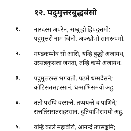
१२. पदुमुत्तरबुद्धवंसो
.
नारदस्स
अपरेन, सम्बुद्धो द्विपदुत्तमो;
१
पदुमुत्तरो नाम जिनो, अक्खोभो सागरूपमो.
.
मण्डकप्पोव सो आसि, यम्हि बुद्धो अजायथ;
२
उस्सन्नकुसला जनता, तम्हि कप्पे अजायथ.
.
पदुमुत्तरस्स भगवतो, पठमे धम्मदेसने;
३
कोटिसतसहस्सानं, धम्माभिसमयो अहु.
.
ततो परम्पि वस्सन्ते, तप्पयन्ते च पाणिने;
४
सत्ततिंससतसहस्सानं, दुतियाभिसमयो अहु.
.
यम्हि
काले महावीरो, आनन्दं उपसङ्कमि;
५