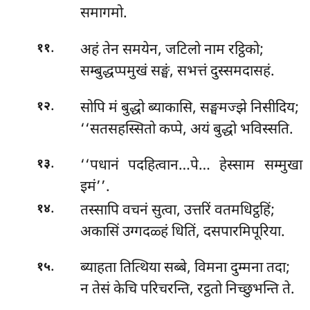
समागमो.
.
अहं तेन समयेन, जटिलो नाम रट्ठिको;
११
सम्बुद्धप्पमुखं सङ्घं, सभत्तं दुस्समदासहं.
.
सोपि मं बुद्धो ब्याकासि, सङ्घमज्झे निसीदिय;
१२
‘‘सतसहस्सितो कप्पे, अयं बुद्धो भविस्सति.
.
‘‘पधानं
पदहित्वान…पे…
हेस्साम सम्मुखा
१३
इमं’’.
.
तस्सापि वचनं सुत्वा, उत्तरिं वतमधिट्ठहिं;
१४
अकासिं उग्गदळ्हं धितिं, दसपारमिपूरिया.
.
ब्याहता तित्थिया सब्बे, विमना दुम्मना तदा;
१५
न तेसं केचि परिचरन्ति, रट्ठतो निच्छुभन्ति ते.