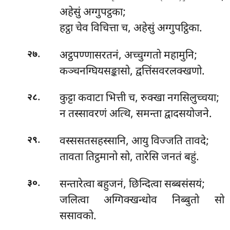
अहेसुं अग्गुपट्ठका;
हट्ठा चेव विचित्ता च, अहेसुं अग्गुपट्ठिका.
.
अट्ठपण्णासरतनं, अच्चुग्गतो महामुनि;
२७
कञ्चनग्घियसङ्कासो, द्वत्तिंसवरलक्खणो.
.
कुट्टा
कवाटा भित्ती च, रुक्खा नगसिलुच्चया;
२८
न तस्सावरणं अत्थि, समन्ता द्वादसयोजने.
.
वस्ससतसहस्सानि, आयु विज्जति तावदे;
२९
तावता तिट्ठमानो सो, तारेसि जनतं बहुं.
.
सन्तारेत्वा बहुजनं, छिन्दित्वा सब्बसंसयं;
३०
जलित्वा अग्गिक्खन्धोव निब्बुतो सो
ससावको.