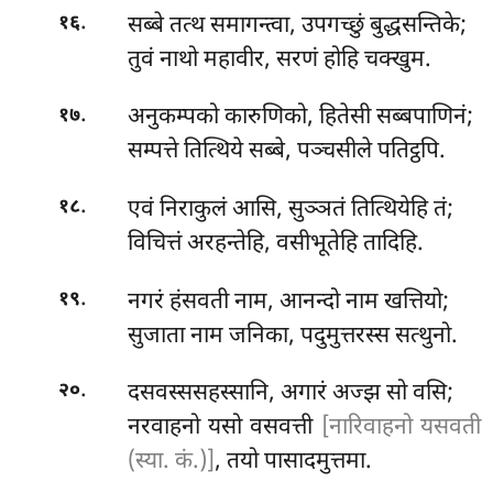
.
सब्बे
तत्थ समागन्त्वा, उपगच्छुं बुद्धसन्तिके;
१६
तुवं नाथो महावीर, सरणं होहि चक्खुम.
.
अनुकम्पको कारुणिको, हितेसी सब्बपाणिनं;
१७
सम्पत्ते तित्थिये सब्बे, पञ्चसीले पतिट्ठपि.
.
एवं निराकुलं आसि, सुञ्ञतं तित्थियेहि तं;
१८
विचित्तं अरहन्तेहि, वसीभूतेहि तादिहि.
.
नगरं
हंसवती नाम, आनन्दो नाम खत्तियो;
१९
सुजाता नाम जनिका, पदुमुत्तरस्स सत्थुनो.
.
दसवस्ससहस्सानि, अगारं अज्झ सो वसि;
२०
नरवाहनो यसो वसवत्ती
[नारिवाहनो यसवती
(स्या. कं.)]
, तयो पासादमुत्तमा.