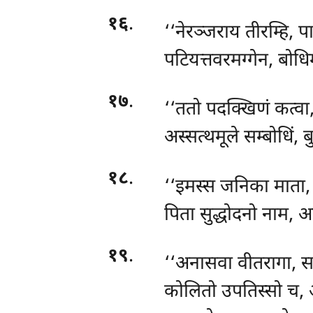
१६
.
‘‘नेरञ्जराय तीरम्हि, 
पटियत्तवरमग्गेन, बोधि
१७
.
‘‘ततो पदक्खिणं कत्वा, 
अस्सत्थमूले सम्बोधिं,
१८
.
‘‘इमस्स जनिका माता,
पिता सुद्धोदनो नाम, अ
१९
.
‘‘अनासवा
वीतरागा, स
कोलितो उपतिस्सो च, अ