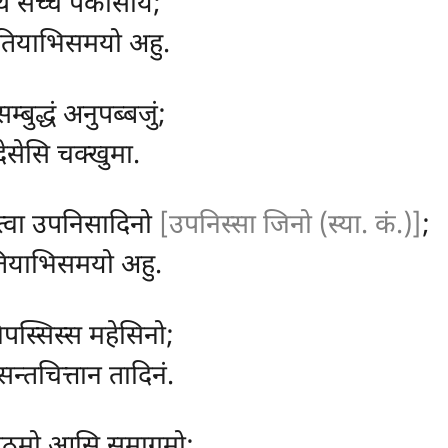
्थ सच्चं पकासयि;
ुतियाभिसमयो अहु.
सम्बुद्धं अनुपब्बजुं;
 देसेसि चक्खुमा.
त्वा उपनिसादिनो
[उपनिस्सा जिनो (स्या. कं.)]
;
 ततियाभिसमयो अहु.
िपस्सिस्स महेसिनो;
न्तचित्तान तादिनं.
, पठमो आसि समागमो;