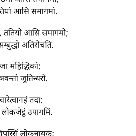
ुतियो आसि समागमो.
ं, ततियो आसि समागमो;
म्बुद्धो अतिरोचति.
जा महिद्धिको;
ञवन्तो जुतिन्धरो.
ारेत्वानहं तदा;
 लोकजेट्ठं उपागमिं.
, विपस्सिं लोकनायकं;