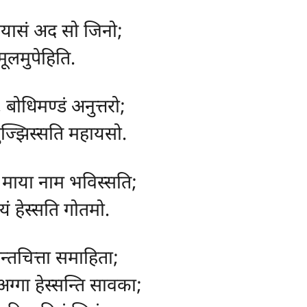
पायासं अद सो जिनो;
मूलमुपेहिति.
बोधिमण्डं अनुत्तरो;
 बुज्झिस्सति महायसो.
 माया नाम भविस्सति;
यं हेस्सति गोतमो.
न्तचित्ता समाहिता;
ग्गा हेस्सन्ति सावका;