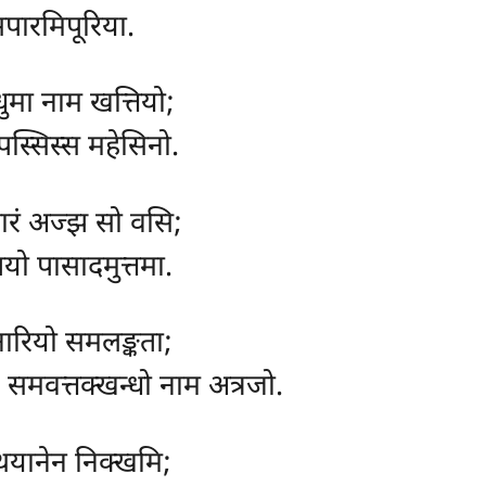
दसपारमिपूरिया.
धुमा नाम खत्तियो;
पस्सिस्स महेसिनो.
ारं अज्झ सो वसि;
तयो पासादमुत्तमा.
नारियो समलङ्कता;
 समवत्तक्खन्धो नाम अत्रजो.
 रथयानेन निक्खमि;