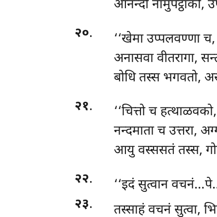
आनन्दो नामुपट्ठाको, उप
२०
.
‘‘खेमा उप्पलवण्णा च, 
अनासवा वीतरागा, सन्त
बोधि तस्स भगवतो, अस्
२१
.
‘‘चित्तो च हत्थाळवको, अ
नन्दमाता च उत्तरा, अग्गा
आयु वस्ससतं तस्स, ग
२२
.
‘‘इदं
सुत्वान वचनं…पे…
२३
.
तस्साहं वचनं सुत्वा, भि