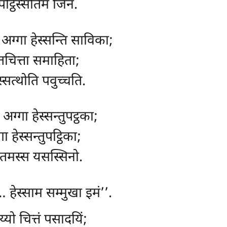
ट्ठिस्सतिमं जिनं.
अग्गा हेस्सन्ति साविका;
चित्ता समाहिता;
सत्थोति पवुच्चति.
ग्गा हेस्सन्तुपट्ठका;
 हेस्सन्तुपट्ठिका;
ोतमस्स यसस्सिनो.
 हेस्साम सम्मुखा इमं’’.
य्यो चित्तं पसादयिं;