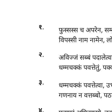
१
.
फुस्सस्स
च अपरेन, सम्बुद
विपस्सी नाम नामेन, लो
२
.
अविज्जं सब्बं पदालेत्वा,
धम्मचक्कं पवत्तेतुं, पक्
३
.
धम्मचक्कं पवत्तेत्वा,
गणनाय न वत्तब्बो, प
४
.