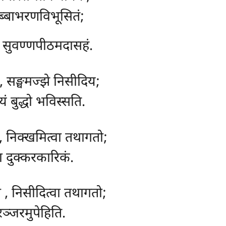
ब्बाभरणविभूसितं;
स, सुवण्णपीठमदासहं.
ि, सङ्घमज्झे निसीदिय;
ं बुद्धो भविस्सति.
, निक्खमित्वा तथागतो;
ा दुक्करकारिकं.
ं
, निसीदित्वा तथागतो;
रञ्जरमुपेहिति.