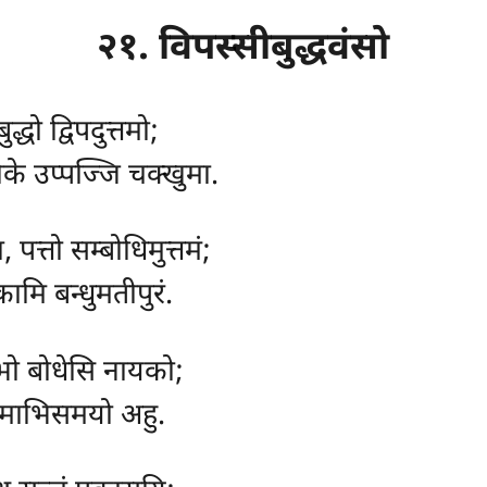
२१. विपस्सीबुद्धवंसो
्धो द्विपदुत्तमो;
के उप्पज्जि चक्खुमा.
 पत्तो सम्बोधिमुत्तमं;
कामि बन्धुमतीपुरं.
 उभो बोधेसि नायको;
ठमाभिसमयो अहु.