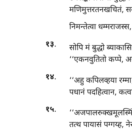
मणिमुत्तरतनखचितं, स
निमन्तेत्वा धम्मराजस्
१३
.
सोपि मं बुद्धो ब्याकास
‘‘एकनवुतितो कप्पे, अय
१४
.
‘‘अहु
कपिलव्हया रम्मा
पधानं पदहित्वान, कत्व
१५
.
‘‘अजपालरुक्खमूलस्मि
तत्थ पायासं पग्गय्ह, ने