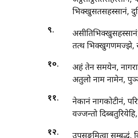
भिक्खुसतसहस्सानं, द
९
.
असीतिभिक्खुसहस्सान
तत्थ भिक्खुगणमज्झे, स
१०
.
अहं
तेन समयेन, नागरा
अतुलो नाम नामेन, पुञ्
११
.
नेकानं नागकोटीनं, परिव
वज्जन्तो दिब्बतुरियेहि,
१२
.
उपसङ्कमित्वा सम्बुद्धं