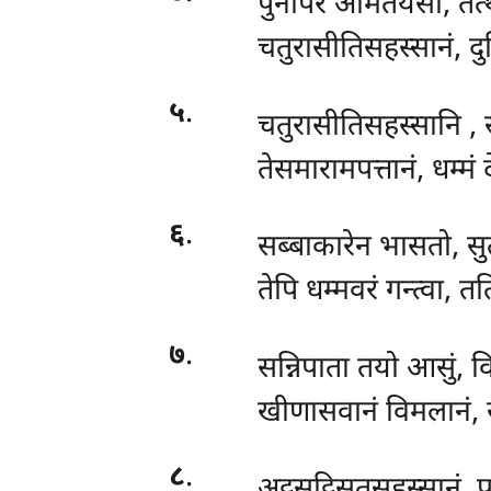
पुनापरं अमितयसो, तत
चतुरासीतिसहस्सानं, द
५
.
चतुरासीतिसहस्सानि
, 
तेसमारामपत्तानं, धम्मं
६
.
सब्बाकारेन
भासतो, सु
तेपि धम्मवरं गन्त्वा,
७
.
सन्निपाता तयो आसुं, व
खीणासवानं विमलानं, स
८
.
अट्ठसट्ठिसतसहस्सानं