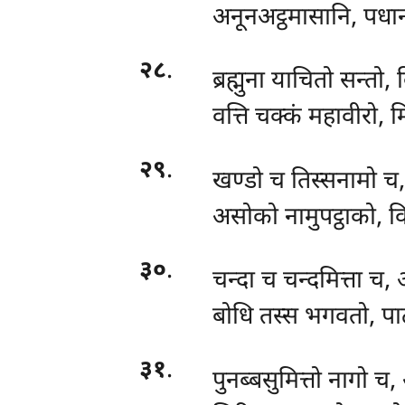
अनूनअट्ठमासानि, पधान
२८
.
ब्रह्मुना
याचितो सन्तो,
वत्ति चक्कं महावीरो, म
२९
.
खण्डो च तिस्सनामो च,
असोको नामुपट्ठाको, वि
३०
.
चन्दा च चन्दमित्ता च,
बोधि तस्स भगवतो, पाट
३१
.
पुनब्बसुमित्तो नागो च, 