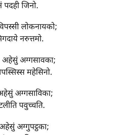
ं पदही जिनो.
 विपस्सी लोकनायको;
िगदाये नरुत्तमो.
 अहेसुं अग्गसावका;
पस्सिस्स महेसिनो.
 अहेसुं अग्गसाविका;
लीति पवुच्चति.
अहेसुं अग्गुपट्ठका;