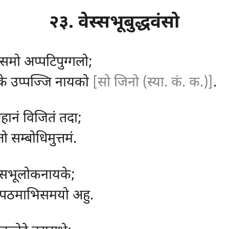
२३. वेस्सभूबुद्धवंसो
समो अप्पटिपुग्गलो;
ोके उप्पज्जि नायको
[सो जिनो (स्या. कं. क.)]
.
्हानं विजितं तदा;
तो सम्बोधिमुत्तमं.
वेस्सभूलोकनायके;
 पठमाभिसमयो अहु.