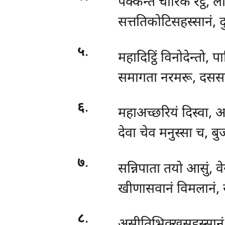
पक्कन्ते चारिकं रट्ठे, ल
सत्ततिकोटिसहस्सानं, 
५
.
महादिट्ठिं विनोदेन्तो, प
समागता नरमरू, दससह
६
.
महाअच्छरियं
दिस्वा, अ
देवा चेव मनुस्सा च, बुज
७
.
सन्निपाता तयो आसुं, वे
खीणासवानं विमलानं, स
८
.
असीतिभिक्खुसहस्सान