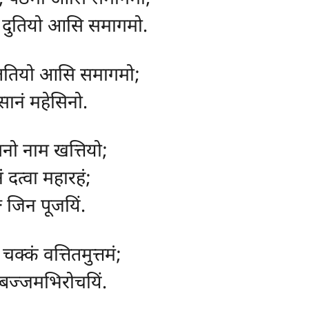
ं, दुतियो आसि समागमो.
ततियो आसि समागमो;
ानं महेसिनो.
सनो नाम खत्तियो;
ं दत्वा महारहं;
घं जिन पूजयिं.
क्कं वत्तितमुत्तमं;
ब्बज्जमभिरोचयिं.