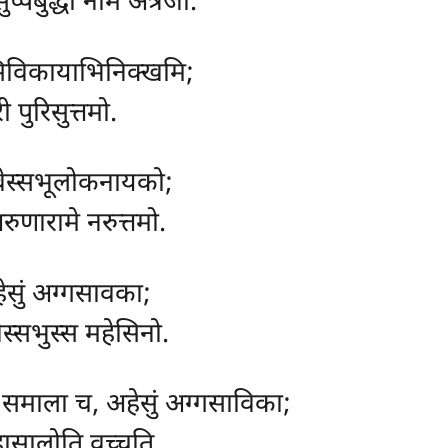
ुप्पबुद्धो नाम अत्रजो.
, सिविकायाभिनिक्खमि;
पुरिसुत्तमो.
 वेस्सभूलोकनायको;
रुणारामे नरुत्तमो.
हेसुं अग्गसावका;
ेस्सभुस्स महेसिनो.
समाला च, अहेसुं अग्गसाविका;
ासालोति वुच्चति.