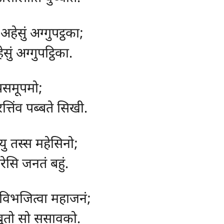
हेसुं अग्गुपट्ठका;
ुं अग्गुपट्ठिका.
ूपसमूपमो;
त्तिंव पब्बते सिखी.
यु तस्स महेसिनो;
रेसि जनतं बहुं.
, विभजित्वा महाजनं;
ब्बुतो सो ससावको.