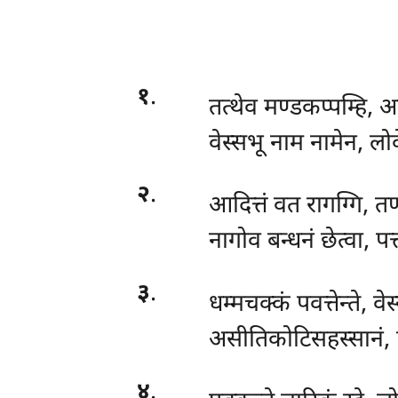
१
.
तत्थेव
मण्डकप्पम्हि, अ
वेस्सभू नाम नामेन, ल
२
.
आदित्तं
वत रागग्गि, तण
नागोव बन्धनं छेत्वा, पत्
३
.
धम्मचक्कं पवत्तेन्ते, 
असीतिकोटिसहस्सानं,
४
.