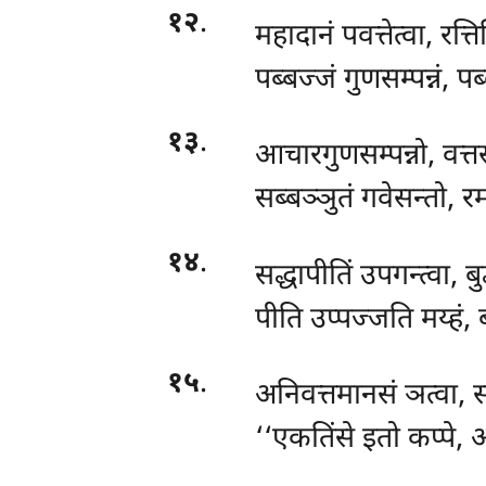
१२
.
महादानं पवत्तेत्वा, रत्त
पब्बज्जं गुणसम्पन्नं, प
१३
.
आचारगुणसम्पन्नो, वत्
सब्बञ्ञुतं गवेसन्तो, 
१४
.
सद्धापीतिं उपगन्त्वा, बुद
पीति उप्पज्जति मय्हं,
१५
.
अनिवत्तमानसं
ञत्वा, स
‘‘एकतिंसे इतो कप्पे, अ