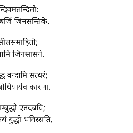
िन्दिवमतन्दितो;
ब्बजिं जिनसन्तिके.
तसीलसमाहितो;
रमामि जिनसासने.
्धं वन्दामि सत्थरं;
 बोधियायेव कारणा.
म्बुद्धो एतदब्रवि;
यं बुद्धो भविस्सति.