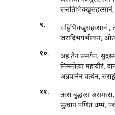
सत्ततिभिक्खुसहस्सान
९
.
सट्ठिभिक्खुसहस्सानं
, 
जरादिभयभीतानं, ओरस
१०
.
अहं तेन समयेन, सुदस्
निमन्तेत्वा महावीरं, दान
अन्नपानेन वत्थेन, ससङ्
११
.
तस्स बुद्धस्स असमस्स, च
सुत्वान पणितं धम्मं, प