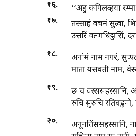
१६
.
‘‘अहु
कपिलव्हया रम्मा
१७
.
तस्साहं
वचनं सुत्वा, भि
उत्तरिं वतमधिट्ठासिं, 
१८
.
अनोमं नाम नगरं, सुप्प
माता यसवती नाम, वेस्
१९
.
छ च वस्ससहस्सानि, अ
रुचि सुरुचि रतिवड्ढनो,
२०
.
अनूनतिंससहस्सानि, ना