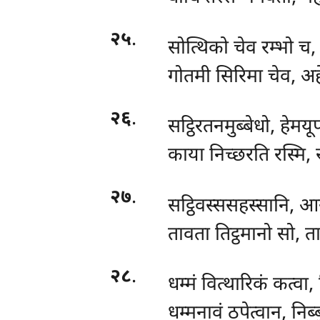
२५
.
सोत्थिको चेव रम्भो च, अ
गोतमी सिरिमा चेव, अहेस
२६
.
सट्ठिरतनमुब्बेधो, हेमय
काया निच्छरति रस्मि, र
२७
.
सट्ठिवस्ससहस्सानि, आ
तावता तिट्ठमानो सो, ता
२८
.
धम्मं
वित्थारिकं कत्वा
धम्मनावं ठपेत्वान, नि