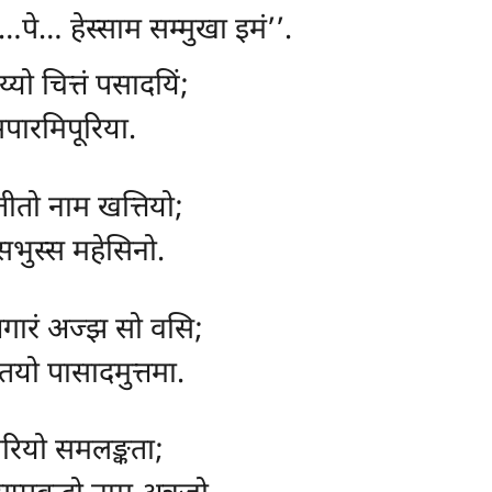
…पे… हेस्साम सम्मुखा इमं’’.
य्यो चित्तं पसादयिं;
दसपारमिपूरिया.
तीतो नाम खत्तियो;
सभुस्स महेसिनो.
गारं अज्झ सो वसि;
 तयो पासादमुत्तमा.
रियो समलङ्कता;