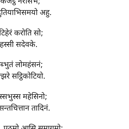
ोकजेट्ठे नरासभे;
दुतियाभिसमयो अहु.
ाटिहेरं करोति सो;
स्सी सदेवके.
ब्भुतं लोमहंसनं;
्झरे सट्ठिकोटियो.
स्सभुस्स महेसिनो;
न्तचित्तान तादिनं.
ं, पठमो आसि समागमो;