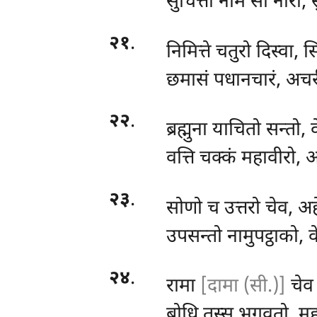
सुचित्ता नाम सा नारी, स
२१
.
निमित्ते चतुरो दिस्वा
छमासं पधानचारं, अचरी 
२२
.
ब्रह्मुना
याचितो सन्तो,
वत्ति चक्कं महावीरो, अ
२३
.
सोणो
च उत्तरो चेव, अ
उपसन्तो नामुपट्ठाको, व
२४
.
रामा
[दामा (सी.)]
चेव 
बोधि तस्स भगवतो, मह