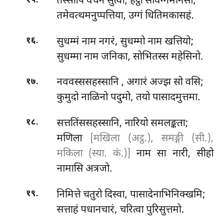
तस्सापि वचनं सुत्वा, हट्ठो संविग्गमानसो;
१५
तमेवत्थमनुप्पत्तिया, उग्गं धितिमकासहं.
.
सुधम्मं नाम नगरं, सुधम्मो नाम खत्तियो;
१६
सुधम्मा नाम जनिका, सोभितस्स महेसिनो.
.
नववस्ससहस्सानि
, अगारं अज्झ सो वसि;
१७
कुमुदो नाळिनो पदुमो, तयो पासादमुत्तमा.
.
सत्ततिंससहस्सानि, नारियो समलङ्कता;
१८
मणिला
[मखिला (अट्ठ.), समङ्गी (सी.),
मकिला (स्या. कं.)]
नाम सा नारी, सीहो
नामासि अत्रजो.
.
निमित्ते चतुरो दिस्वा, पासादेनाभिनिक्खमि;
१९
सत्ताहं पधानचारं, चरित्वा पुरिसुत्तमो.