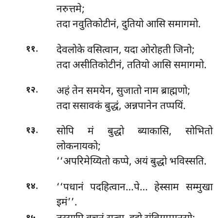
नरुत्तमे;
तदा नवुतिकोटीनं, दुतियो आसि समागमो.
.
देवलोके
वसित्वान, यदा ओरोहती जिनो;
११
तदा असीतिकोटीनं, ततियो आसि समागमो.
.
अहं तेन समयेन, सुजातो नाम ब्राह्मणो;
१२
तदा ससावकं बुद्धं, अन्नपानेन तप्पयिं.
.
सोपि मं बुद्धो ब्याकासि, सोभितो
१३
लोकनायको;
‘‘अपरिमेय्यितो कप्पे, अयं बुद्धो भविस्सति.
.
‘‘पधानं
पदहित्वान…पे…
हेस्साम सम्मुखा
१४
इमं’’.
.