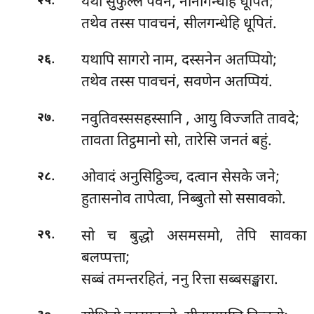
.
यथा
सुफुल्लं पवनं, नानागन्धेहि धूपितं;
२५
तथेव तस्स पावचनं, सीलगन्धेहि धूपितं.
.
यथापि सागरो नाम, दस्सनेन अतप्पियो;
२६
तथेव तस्स पावचनं, सवणेन अतप्पियं.
.
नवुतिवस्ससहस्सानि
, आयु विज्जति तावदे;
२७
तावता तिट्ठमानो सो, तारेसि जनतं बहुं.
.
ओवादं अनुसिट्ठिञ्च, दत्वान सेसके जने;
२८
हुतासनोव तापेत्वा, निब्बुतो सो ससावको.
.
सो
च बुद्धो असमसमो, तेपि सावका
२९
बलप्पत्ता;
सब्बं तमन्तरहितं, ननु रित्ता सब्बसङ्खारा.