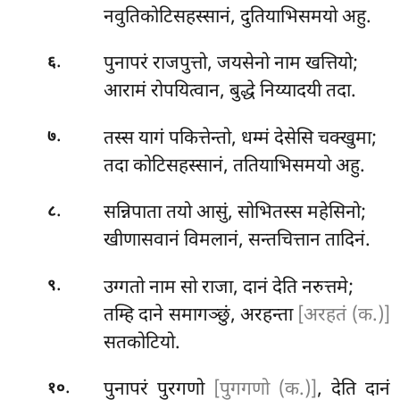
नवुतिकोटिसहस्सानं, दुतियाभिसमयो अहु.
.
पुनापरं राजपुत्तो, जयसेनो नाम खत्तियो;
६
आरामं रोपयित्वान, बुद्धे निय्यादयी तदा.
.
तस्स यागं पकित्तेन्तो, धम्मं देसेसि चक्खुमा;
७
तदा कोटिसहस्सानं, ततियाभिसमयो अहु.
.
सन्निपाता तयो आसुं, सोभितस्स महेसिनो;
८
खीणासवानं विमलानं, सन्तचित्तान तादिनं.
.
उग्गतो नाम सो राजा, दानं देति नरुत्तमे;
९
तम्हि दाने समागञ्छुं, अरहन्ता
[अरहतं (क.)]
सतकोटियो.
.
पुनापरं
पुरगणो
[पुगगणो (क.)]
, देति दानं
१०