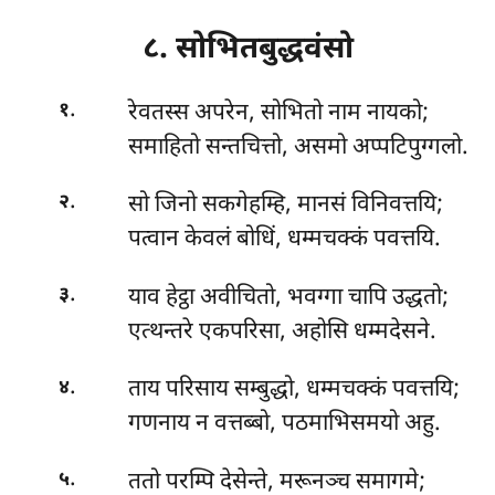
८. सोभितबुद्धवंसो
.
रेवतस्स
अपरेन, सोभितो नाम नायको;
१
समाहितो सन्तचित्तो, असमो अप्पटिपुग्गलो.
.
सो जिनो सकगेहम्हि, मानसं विनिवत्तयि;
२
पत्वान केवलं बोधिं, धम्मचक्कं पवत्तयि.
.
याव हेट्ठा अवीचितो, भवग्गा चापि उद्धतो;
३
एत्थन्तरे एकपरिसा, अहोसि धम्मदेसने.
.
ताय परिसाय सम्बुद्धो, धम्मचक्कं पवत्तयि;
४
गणनाय न वत्तब्बो, पठमाभिसमयो अहु.
.
ततो परम्पि देसेन्ते, मरूनञ्च समागमे;
५