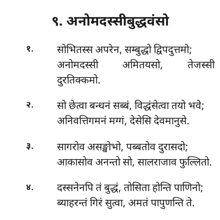
९. अनोमदस्सीबुद्धवंसो
.
सोभितस्स
अपरेन, सम्बुद्धो द्विपदुत्तमो;
१
अनोमदस्सी अमितयसो, तेजस्सी
दुरतिक्कमो.
.
सो छेत्वा बन्धनं सब्बं, विद्धंसेत्वा तयो भवे;
२
अनिवत्तिगमनं मग्गं, देसेसि देवमानुसे.
.
सागरोव असङ्खोभो, पब्बतोव दुरासदो;
३
आकासोव अनन्तो सो, सालराजाव फुल्लितो.
.
दस्सनेनपि तं बुद्धं, तोसिता होन्ति पाणिनो;
४
ब्याहरन्तं गिरं सुत्वा, अमतं पापुणन्ति ते.