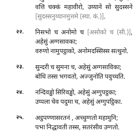
वत्ति चक्कं महावीरो, उय्याने सो सुदस्सने
[सुदस्सनुय्यानमुत्तमे (स्या. कं.)]
.
.
निसभो च अनोमो च
[असोको च (सी.)]
,
२२
अहेसुं अग्गसावका;
वरुणो नामुपट्ठाको, अनोमदस्सिस्स सत्थुनो.
.
सुन्दरी च सुमना च, अहेसुं अग्गसाविका;
२३
बोधि तस्स भगवतो, अज्जुनोति पवुच्चति.
.
नन्दिवड्ढो सिरिवड्ढो, अहेसुं अग्गुपट्ठका;
२४
उप्पला चेव पदुमा च, अहेसुं अग्गुपट्ठिका.
.
अट्ठपण्णासरतनं
, अच्चुग्गतो महामुनि;
२५
पभा निद्धावती तस्स, सतरंसीव उग्गतो.