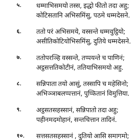
.
धम्माभिसमयो
तस्स, इद्धो फीतो तदा अहु;
५
कोटिसतानि अभिसमिंसु, पठमे धम्मदेसने.
.
ततो परं अभिसमये, वस्सन्ते धम्मवुट्ठियो;
६
असीतिकोटियोभिसमिंसु, दुतिये धम्मदेसने.
.
ततोपरञ्हि
वस्सन्ते, तप्पयन्ते च पाणिनं;
७
अट्ठसत्ततिकोटीनं, ततियाभिसमयो अहु.
.
सन्निपाता तयो आसुं, तस्सापि च महेसिनो;
८
अभिञ्ञाबलप्पत्तानं, पुप्फितानं विमुत्तिया.
.
अट्ठसतसहस्सानं, सन्निपातो तदा अहु;
९
पहीनमदमोहानं, सन्तचित्तान तादिनं.
.
सत्तसतसहस्सानं
, दुतियो आसि समागमो;
१०