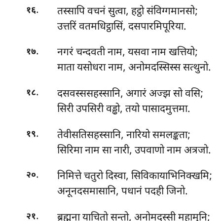
.
तस्सापि वचनं सुत्वा, हट्ठो संविग्गमानसो;
१६
उत्तरिं वतमधिट्ठासिं, दसपारमिपूरिया.
.
नगरं
चन्दवती नाम, यसवा नाम खत्तियो;
१७
माता यसोधरा नाम, अनोमदस्सिस्स सत्थुनो.
.
दसवस्ससहस्सानि, अगारं अज्झ सो वसि;
१८
सिरी उपसिरी वड्ढो, तयो पासादमुत्तमा.
.
तेवीसतिसहस्सानि, नारियो समलङ्कता;
१९
सिरिमा नाम सा नारी, उपवाणो नाम अत्रजो.
.
निमित्ते चतुरो दिस्वा, सिविकायाभिनिक्खमि;
२०
अनूनदसमासानि, पधानं पदही जिनो.
.
ब्रह्मुना
याचितो सन्तो, अनोमदस्सी महामुनि;
२१