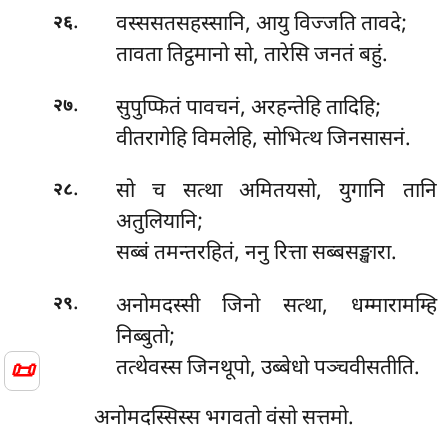
.
वस्ससतसहस्सानि, आयु विज्जति तावदे;
२६
तावता तिट्ठमानो सो, तारेसि जनतं बहुं.
.
सुपुप्फितं पावचनं, अरहन्तेहि तादिहि;
२७
वीतरागेहि विमलेहि, सोभित्थ जिनसासनं.
.
सो च सत्था अमितयसो, युगानि तानि
२८
अतुलियानि;
सब्बं तमन्तरहितं, ननु रित्ता सब्बसङ्खारा.
.
अनोमदस्सी जिनो सत्था, धम्मारामम्हि
२९
निब्बुतो;
📜
तत्थेवस्स जिनथूपो, उब्बेधो पञ्चवीसतीति.
अनोमदस्सिस्स भगवतो वंसो सत्तमो.