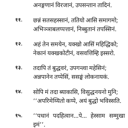
अनङ्गणानं विरजानं, उपसन्तान तादिनं.
.
छन्नं सतसहस्सानं, ततियो आसि समागमो;
११
अभिञ्ञाबलप्पत्तानं, निब्बुतानं तपस्सिनं.
.
अहं तेन समयेन, यक्खो आसिं महिद्धिको;
१२
नेकानं यक्खकोटीनं, वसवत्तिम्हि इस्सरो.
.
तदापि तं बुद्धवरं, उपगन्त्वा महेसिनं;
१३
अन्नपानेन तप्पेसिं, ससङ्घं लोकनायकं.
.
सोपि मं तदा ब्याकासि, विसुद्धनयनो मुनि;
१४
‘‘अपरिमेय्यितो कप्पे, अयं बुद्धो भविस्सति.
.
‘‘पधानं
पदहित्वान…पे…
हेस्साम सम्मुखा
१५
इमं’’.