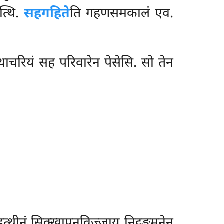
त्थि.
सहगहिते
ति गहणसमकालं एव.
त्थाचरियं सह परिवारेन पेसेसि. सो तेन
 हत्थीनं सिक्खापनविज्जाय निट्ठङ्गमनेन