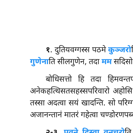
१
. दुतियवग्गस्स
पठमे
कुञ्जरो
गुणेना
ति सीलगुणेन, तदा
मम
सदिसो 
बोधिसत्तो हि तदा हिमवन्तप्
अनेकहत्थिसतसहस्सपरिवारो अहोसि. म
तस्सा अदत्वा सयं खादन्ति. सो परिग्गण
अजानन्तानं मातरं गहेत्वा चण्डोरणपब्
२-३
.
पवने दिस्वा वनचरो
ति