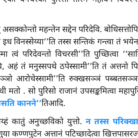
ं असक्कोन्तो महन्तेन सद्देन परिदेवि. बोधिसत्तोपि
इध विनस्सेय्या’’ति तस्स सन्तिकं गन्त्वा तं
भयेन 
ा त्वं परिदेवन्तो विचरसी’’ति पुच्छित्वा ‘‘स
ि, अहं तं मनुस्सपथे ठपेस्सामी’’ति तं अत्तनो पिट
 रञ्ञो आरोचेस्सामी’’ति रुक्खसञ्ञं पब्बतसञ्
त्थी मतो
. सो पुरिसो राजानं उपसङ्कमित्वा महापु
वसति कानने’’
तिआदि.
ं कातुं अनुच्छविको युत्तो.
न तस्स परिक्खा
 कण्णपुटेन अत्तानं पटिच्छादेत्वा खित्तपासरज्