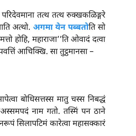
 परिदेवमाना तत्थ तत्थ रुक्खकळिङ्गरे
नाति अत्थो.
अगमा येन पब्बतो
ति सो
्पमत्तो होहि, महाराजा’’ति ओवादं दत्वा
वत्तिं आचिक्खि. सा तुट्ठमानसा –
ेत्वा बोधिसत्तस्स मातु चस्स निबद्धं
कअस्समपदं नाम गतो. तस्मिं पन ठाने
नरूपं सिलापटिमं कारेत्वा महासक्कारं