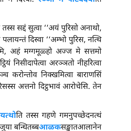
 तस्स सद्दं सुत्वा ‘‘अयं पुरिसो अनाथो,
पलायन्तं दिस्वा ‘‘अम्भो पुरिस, नत्थि
ामि, अहं मग्गमूळ्हो अज्ज मे सत्तमो
्ठियं निसीदापेत्वा अरञ्ञतो नीहरित्वा
ञञ्च करोन्तोव निक्खमित्वा बाराणसिं
रिसस्स अत्तनो दिट्ठभावं आरोचेसि. तेन
यत्थो
ति तस्स गहणे गमनुपच्छेदनत्थं
जुया बन्धितब्ब
आळक
सङ्खातआलानेन