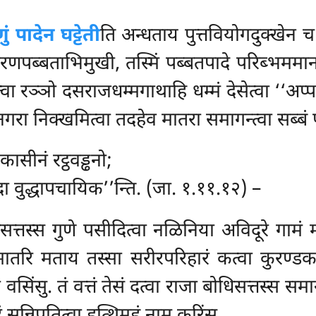
ं पादेन घट्टेती
ति अन्धताय पुत्तवियोगदुक्खेन च
ोरणपब्बताभिमुखी, तस्मिं पब्बतपादे परिब्भममा
त्वा रञ्ञो दसराजधम्मगाथाहि धम्मं देसेत्वा ‘‘अप
ा निक्खमित्वा तदहेव मातरा समागन्त्वा सब्बं प
ासीनं रट्ठवड्ढनो;
सदा वुद्धापचायिक’’न्ति. (जा. १.११.१२) –
तस्स गुणे पसीदित्वा नळिनिया अविदूरे गामं माप
मातरि मताय तस्सा सरीरपरिहारं कत्वा कुरण्ड
िंसु. तं वत्तं तेसं दत्वा राजा बोधिसत्तस्स समा