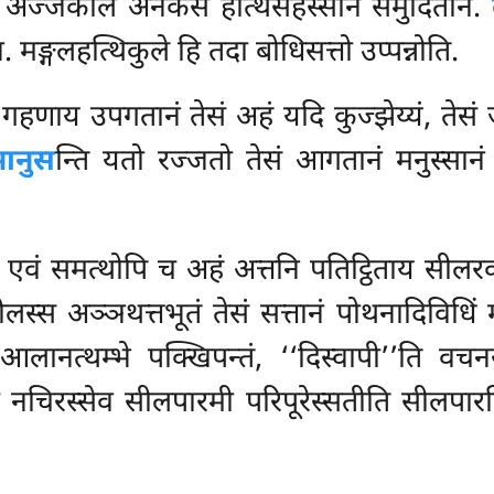
ि अज्जकाले अनेकेसं हत्थिसहस्सानं समुदितानं.
 मङ्गलहत्थिकुले हि तदा बोधिसत्तो उप्पन्नोति.
ं गहणाय उपगतानं तेसं अहं यदि कुज्झेय्यं, तेसं
मानुस
न्ति यतो रज्जतो तेसं आगतानं मनुस्सानं सब
 एवं समत्थोपि च अहं अत्तनि पतिट्ठिताय सीलरक्
ीलस्स अञ्ञथत्तभूतं तेसं सत्तानं पोथनादिविधिं मय
आलानत्थम्भे पक्खिपन्तं, ‘‘दिस्वापी’’ति वच
े नचिरस्सेव सीलपारमी परिपूरेस्सतीति सीलपारमि