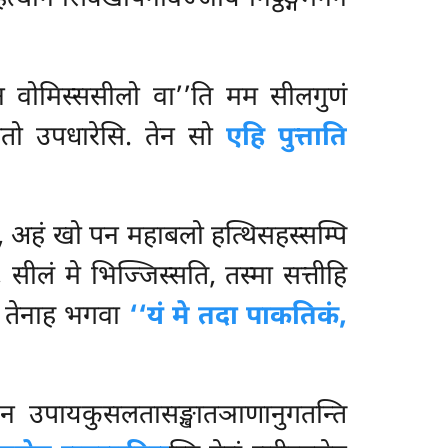
, न वोमिस्ससीलो वा’’ति मम सीलगुणं
्ततो उपधारेसि. तेन सो
एहि पुत्ताति
न्नं, अहं खो पन महाबलो हत्थिसहस्सम्पि
ि, सीलं मे भिज्जिस्सति, तस्मा सत्तीहि
ि. तेनाह भगवा
‘‘यं मे तदा पाकतिकं,
 न उपायकुसलतासङ्खातञाणानुगतन्ति