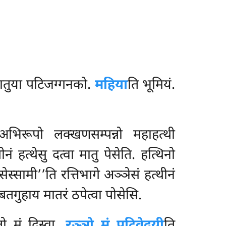
ातुया पटिजग्गनको.
महिया
ति भूमियं.
 अभिरूपो लक्खणसम्पन्नो महाहत्थी
त्थेसु दत्वा मातु पेसेति. हत्थिनो
ेस्सामी’’ति रत्तिभागे अञ्ञेसं हत्थीनं
बतगुहाय मातरं ठपेत्वा पोसेसि.
ो मं दिस्वा.
रञ्ञो मं पटिवेदयी
ति