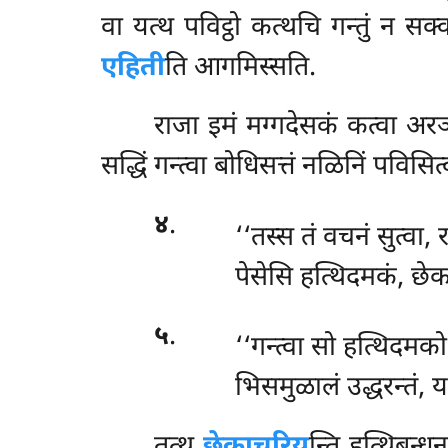
वा यत्थ पविट्ठो कत्थचि गन्तुं न 
एहिती
ति आगमिस्सति.
राजा इमं मग्गदेसकं कत्वा अरञ्ञ
सद्धिं गन्त्वा बोधिसत्तं नळिनिं पविसित्व
४
.
‘‘तस्स तं वचनं सुत्वा, 
पेसेसि हत्थिदमकं, छेक
५
.
‘‘गन्त्वा सो हत्थिदमको
भिसमुळालं उद्धरन्तं, 
तत्थ
छेकाचरिय
न्ति हत्थिबन्ध