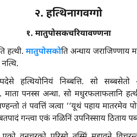
२. हत्थिनागवग्गो
१. मातुपोसकचरियावण्णना
ति हत्थी.
मातुपोसको
ति अन्धाय जराजिण्णाय म
नत्थि.
पदेसे हत्थियोनियं निब्बत्ति. सो सब्बसेतो
ाता पनस्स अन्धा. सो मधुरफलाफलानि हत्थीनं ह
्हन्तो तं पवत्तिं ञत्वा ‘‘यूथं पहाय मातरमेव पोस
बतपादं गन्त्वा एकं नळिनिं उपनिस्साय ठिताय पब्
 एको वनचरको पुरिसो तस्मिं महावने विचरन्त