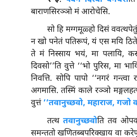
बाराणसिरञ्ञो मं आरोचेसि.
सो हि मग्गमूळ्हो दिसं ववत्थपेतु
न खो पनेतं पतिरूपं, यं एस मयि ठिते 
ते मं निस्साय भयं, मा पलायि, कस्म
दिवसो’’ति वुत्ते ‘‘भो पुरिस, मा भाय
निवत्ति. सोपि पापो ‘‘नगरं गन्त्वा
अगमासि. तस्मिं काले रञ्ञो मङ्गलह
वुत्तं
‘‘तवानुच्छवो, महाराज, गजो 
तत्थ
तवानुच्छवो
ति तव ओपवय्ह
समन्ततो खणितब्बपरिक्खाय वा करेणुया