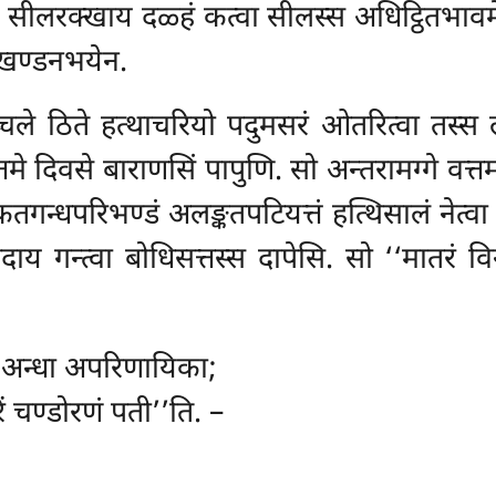
ि सीलरक्खाय दळ्हं कत्वा सीलस्स
अधिट्ठितभावम
खण्डनभयेन.
च्चले ठिते हत्थाचरियो पदुमसरं ओतरित्वा तस्स लक
े दिवसे बाराणसिं पापुणि. सो अन्तरामग्गे वत्त
कतगन्धपरिभण्डं अलङ्कतपटियत्तं हत्थिसालं नेत्वा
य गन्त्वा बोधिसत्तस्स
दापेसि. सो ‘‘मातरं वि
अन्धा अपरिणायिका;
रिं चण्डोरणं पती’’ति. –