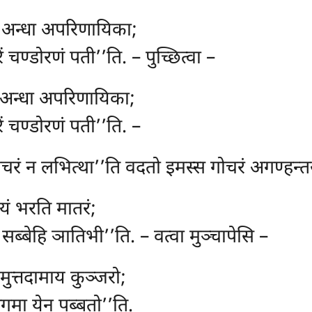
, अन्धा अपरिणायिका;
िं चण्डोरणं पती’’ति. – पुच्छित्वा –
, अन्धा अपरिणायिका;
रिं चण्डोरणं पती’’ति. –
गोचरं न लभित्था’’ति वदतो इमस्स गोचरं अगण्हन्तस
ोयं भरति मातरं;
सब्बेहि ञातिभी’’ति. – वत्वा मुञ्चापेसि –
 मुत्तदामाय कुञ्जरो;
 अगमा येन पब्बतो’’ति.