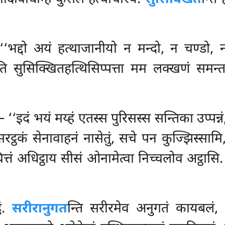
 ‘‘भद्दो अयं हत्थाजानीयो न मन्दो, न चण्डो
ति सुसिक्खितहत्थिसिप्पत्ता मम लक्खणं समन
 – ‘‘इदं भयं मय्हं एतस्स पुरिसस्स सन्तिका उप्प
 सरट्ठकं सेनावाहनं नासेतुं, सचे पन कुज्झिस्साम
ित्तं अधिट्ठाय सीसं ओनामेत्वा निच्चलोव अट्ठास
धं.
सरीरानुगत
न्ति सरीरमेव अनुगतं कायबलं,