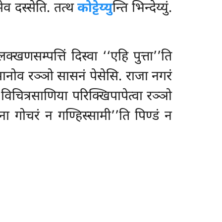
ेव दस्सेति. तत्थ
कोट्टेय्यु
न्ति भिन्देय्युं.
्खणसम्पत्तिं दिस्वा ‘‘एहि पुत्ता’’ति
मानोव रञ्ञो सासनं पेसेसि. राजा नगरं
 विचित्रसाणिया परिक्खिपापेत्वा रञ्ञो
ना गोचरं न गण्हिस्सामी’’ति पिण्डं न