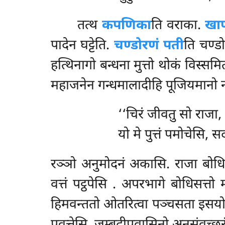
तत्थ
कपणिका
ति वराका.
खाणु
पादेन घट्टेति.
चण्डोरणं पती
ति चण्ड
हत्थिनागो
बन्धना मुत्तो थोकं विस्समि
महाजनेन गन्धमालादीहि पूजियमानो नगर
‘‘चिरं
जीवतु सो राजा, क
यो मे पुत्तं पमोचेसि, 
रञ्ञो अनुमोदनं अकासि. राजा बोधिसत्
वत्तं पट्ठपेसि
. अपरभागे बोधिसत्तो 
हिमवन्ततो ओतरित्वा पञ्चसता इसयो वस