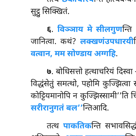
सुट्ठु सिक्खितं.
६
.
विञ्ञाय मे सीलगुण
न्ति
जानित्वा. कथं?
लक्खणं
उपधारयी
वत्वान, मम सोण्डाय अग्गहि
.
७
. बोधिसत्तो हत्थाचरियं दिस्वा
विद्धंसेतुं समत्थो, पहोमि कुज्झित्वा
कोट्टियमानोपि
न कुज्झिस्सामी’’ति च
सरीरानुगतं बल’’
न्तिआदि.
तत्थ
पाकतिक
न्ति सभावसिद्