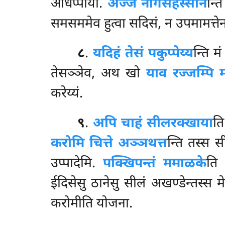
अधिप्पायो.
अज्ज नागसहस्सान
न्त
समसममेव हुत्वा सदिसं, न उपमामत्तेन.
८
.
यदिहं तेसं पकुप्पेय्य
न्ति म
तेसञ्ञेव, अथ खो
याव रज्जम्पि 
करेय्यं.
९
.
अपि चाहं सीलरक्खाया
ति
करोमि चित्ते अञ्ञथत्त
न्ति तस्स स
उप्पादेमि.
पक्खिपन्तं ममाळके
ति 
ईदिसेसु ठानेसु सीलं अखण्डेन्तस्स म
करोमीति योजना.