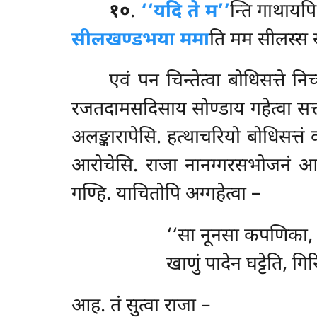
१०
.
‘‘यदि ते म’’
न्ति गाथायप
सीलखण्डभया ममा
ति मम सीलस्स 
एवं पन चिन्तेत्वा बोधिसत्ते नि
रजतदामसदिसाय सोण्डाय गहेत्वा सत्तम
अलङ्कारापेसि. हत्थाचरियो बोधिसत्तं 
आरोचेसि. राजा नानग्गरसभोजनं आदा
गण्हि. याचितोपि अग्गहेत्वा –
‘‘सा
नूनसा कपणिका, 
खाणुं पादेन घट्टेति, गि
आह. तं सुत्वा राजा –