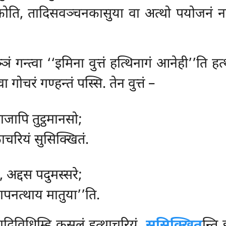
सक्कोति, तादिसवञ्चनकासुया वा अत्थो पयोजनं न
ं गन्त्वा ‘‘इमिना वुत्तं हत्थिनागं आनेही’’ति ह
ा गोचरं गण्हन्तं पस्सि. तेन वुत्तं –
राजापि तुट्ठमानसो;
ाचरियं सुसिक्खितं.
, अद्दस पदुमस्सरे;
यापनत्थाय मातुया’’ति.
नादिविधिम्हि कुसलं हत्थाचरियं.
सुसिक्खित
न्ति