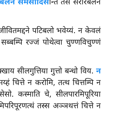
बलेन समसादिस
न्ति तेसं सरीरबलेन
 जीवितमद्दने पटिबलो भवेय्यं. न केवलं
्बम्पि रज्जं पोथेत्वा चुण्णविचुण्णं
खाय सीलगुत्तिया गुत्तो बन्धो विय.
न
्हं चित्ते न करोमि, तत्थ चित्तम्पि न
नसेसो. कस्माति चे, सीलपारमिपूरिया
परिपूरणत्थं तस्स अञ्ञथत्तं चित्ते न