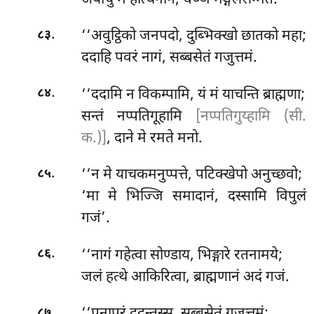
.
‘‘अवुट्ठिको
जनपदो, दुब्भिक्खो छातको महा;
८३
ददाहि पवरं नागं, सब्बसेतं गजुत्तमं.
.
‘‘ददामि न विकम्पामि, यं मं याचन्ति ब्राह्मणा;
८४
सन्तं नप्पतिगूहामि
[नप्पतिगुय्हामि (सी.
क.)]
, दाने मे रमते मनो.
.
‘‘न मे याचकमनुप्पत्ते, पटिक्खेपो अनुच्छवो;
८५
‘मा मे भिज्जि समादानं, दस्सामि विपुलं
गजं’.
.
‘‘नागं गहेत्वा सोण्डाय, भिङ्गारे रतनामये;
८६
जलं हत्थे आकिरित्वा, ब्राह्मणानं अदं गजं.
.
८७