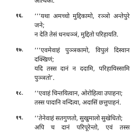
अत्थिको.
.
‘‘‘यथा अमच्चो मुद्दिकामो, रञ्ञो अन्तेपुरे
१६
जने;
न देति तेसं धनधञ्ञं, मुद्दितो परिहायति.
.
‘‘‘एवमेवाहं पुञ्ञकामो, विपुलं दिस्वान
१७
दक्खिणं;
यदि तस्स दानं न ददामि, परिहायिस्सामि
पुञ्ञतो’.
.
‘‘एवाहं चिन्तयित्वान, ओरोहित्वा उपाहना;
१८
तस्स पादानि वन्दित्वा, अदासिं छत्तुपाहनं.
.
‘‘तेनेवाहं
सतगुणतो, सुखुमालो सुखेधितो;
१९
अपि च दानं परिपूरेन्तो, एवं तस्स