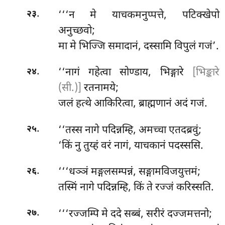
.
‘‘‘न
मे याचकमनुप्पत्ते, पटिक्खेपो
२३
अनुच्छवो;
मा मे भिज्जि समादानं, दस्सामि विपुलं गजं’.
.
‘‘नागं गहेत्वा सोण्डाय, भिङ्गारे
[भिङ्कारे
२४
(सी.)]
रतनामये;
जलं हत्थे आकिरित्वा, ब्राह्मणानं अदं गजं.
.
‘‘तस्स नागे पदिन्नम्हि, अमच्चा एतदब्रवुं;
२५
‘किं नु तुय्हं वरं नागं, याचकानं पदस्ससि.
.
‘‘‘धञ्ञं
मङ्गलसम्पन्नं, सङ्गामविजयुत्तमं;
२६
तस्मिं नागे पदिन्नम्हि, किं ते रज्जं करिस्सति.
.
‘‘‘रज्जम्पि मे ददे सब्बं, सरीरं दज्जमत्तनो;
२७