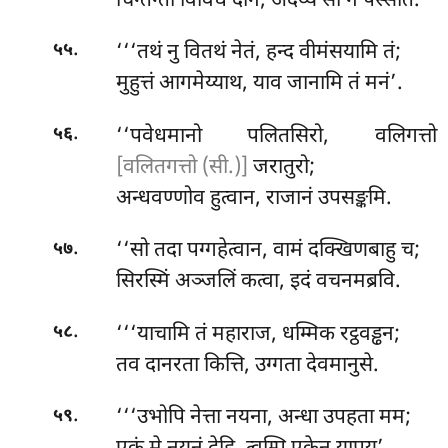
चिन्तेन्तो विविधं दानं, अदेय्यं सो न पस्सति.
.
‘‘‘तथं
नु वितथं नेतं, हन्द वीमंसयामि तं;
५५
मुहुत्तं आगमेय्याथ, याव जानामि तं मनं’.
.
‘‘पवेधमानो पलितसिरो, वलिगत्तो
५६
[वलितगत्तो (सी.)]
जरातुरो;
अन्धवण्णोव हुत्वान, राजानं उपसङ्कमि.
.
‘‘सो
तदा पग्गहेत्वान, वामं दक्खिणबाहु च;
५७
सिरस्मिं अञ्जलिं कत्वा, इदं वचनमब्रवि.
.
‘‘‘याचामि तं महाराज, धम्मिक रट्ठवड्ढन;
५८
तव दानरता कित्ति, उग्गता देवमानुसे.
.
‘‘‘उभोपि
नेत्ता नयना, अन्धा उपहता मम;
५९