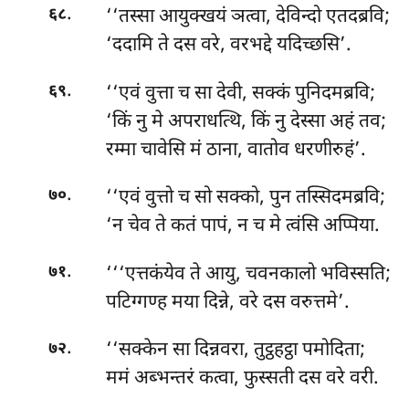
.
‘‘तस्सा आयुक्खयं ञत्वा, देविन्दो एतदब्रवि;
६८
‘ददामि ते दस वरे, वरभद्दे यदिच्छसि’.
.
‘‘एवं वुत्ता च सा देवी, सक्कं पुनिदमब्रवि;
६९
‘किं नु मे अपराधत्थि, किं नु देस्सा अहं तव;
रम्मा चावेसि मं ठाना, वातोव धरणीरुहं’.
.
‘‘एवं
वुत्तो च सो सक्को, पुन तस्सिदमब्रवि;
७०
‘न चेव ते कतं पापं, न च मे त्वंसि अप्पिया.
.
‘‘‘एत्तकंयेव
ते आयु, चवनकालो भविस्सति;
७१
पटिग्गण्ह मया दिन्ने, वरे दस वरुत्तमे’.
.
‘‘सक्केन
सा दिन्नवरा, तुट्ठहट्ठा पमोदिता;
७२
ममं अब्भन्तरं कत्वा, फुस्सती दस वरे वरी.