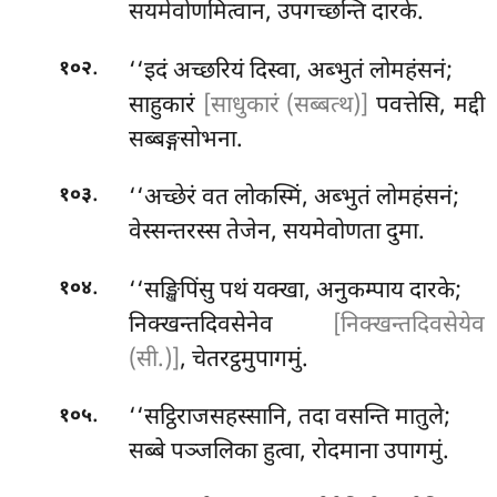
सयमेवोणमित्वान, उपगच्छन्ति दारके.
.
‘‘इदं
अच्छरियं दिस्वा, अब्भुतं लोमहंसनं;
१०२
साहुकारं
[साधुकारं (सब्बत्थ)]
पवत्तेसि, मद्दी
सब्बङ्गसोभना.
.
‘‘अच्छेरं वत लोकस्मिं, अब्भुतं लोमहंसनं;
१०३
वेस्सन्तरस्स तेजेन, सयमेवोणता दुमा.
.
‘‘सङ्खिपिंसु पथं यक्खा, अनुकम्पाय दारके;
१०४
निक्खन्तदिवसेनेव
[निक्खन्तदिवसेयेव
(सी.)]
, चेतरट्ठमुपागमुं.
.
‘‘सट्ठिराजसहस्सानि, तदा वसन्ति मातुले;
१०५
सब्बे पञ्जलिका हुत्वा, रोदमाना उपागमुं.