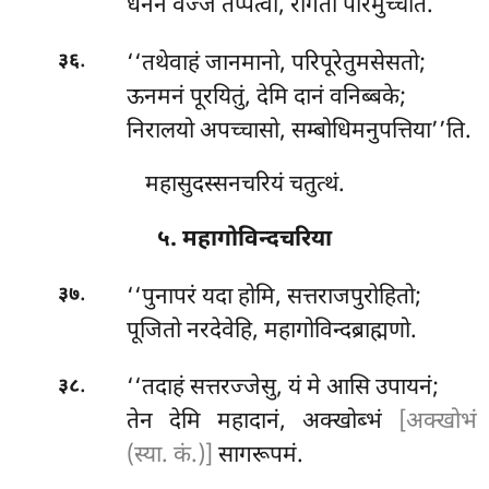
धनेन वेज्जं तप्पेत्वा, रोगतो परिमुच्चति.
.
‘‘तथेवाहं जानमानो, परिपूरेतुमसेसतो;
३६
ऊनमनं पूरयितुं, देमि दानं वनिब्बके;
निरालयो अपच्चासो, सम्बोधिमनुपत्तिया’’ति.
महासुदस्सनचरियं चतुत्थं.
५. महागोविन्दचरिया
.
‘‘पुनापरं
यदा होमि, सत्तराजपुरोहितो;
३७
पूजितो नरदेवेहि, महागोविन्दब्राह्मणो.
.
‘‘तदाहं सत्तरज्जेसु, यं मे आसि उपायनं;
३८
तेन देमि महादानं, अक्खोब्भं
[अक्खोभं
(स्या. कं.)]
सागरूपमं.