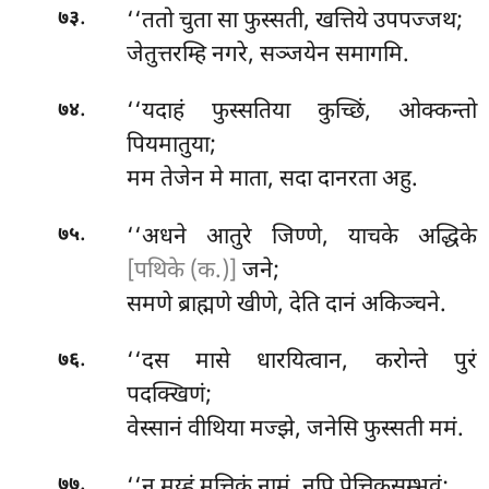
.
‘‘ततो चुता सा फुस्सती, खत्तिये उपपज्जथ;
७३
जेतुत्तरम्हि नगरे, सञ्जयेन समागमि.
.
‘‘यदाहं फुस्सतिया कुच्छिं, ओक्कन्तो
७४
पियमातुया;
मम तेजेन मे माता, सदा दानरता अहु.
.
‘‘अधने आतुरे जिण्णे, याचके अद्धिके
७५
[पथिके (क.)]
जने;
समणे ब्राह्मणे खीणे, देति दानं अकिञ्चने.
.
‘‘दस मासे धारयित्वान, करोन्ते पुरं
७६
पदक्खिणं;
वेस्सानं वीथिया मज्झे, जनेसि फुस्सती ममं.
.
‘‘न मय्हं मत्तिकं नामं, नपि पेत्तिकसम्भवं;
७७