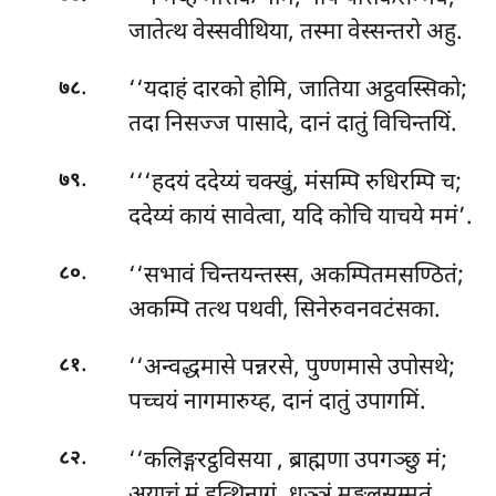
जातेत्थ वेस्सवीथिया, तस्मा वेस्सन्तरो अहु.
.
‘‘यदाहं दारको होमि, जातिया अट्ठवस्सिको;
७८
तदा निसज्ज पासादे, दानं दातुं विचिन्तयिं.
.
‘‘‘हदयं
ददेय्यं चक्खुं, मंसम्पि रुधिरम्पि च;
७९
ददेय्यं कायं सावेत्वा, यदि कोचि याचये ममं’.
.
‘‘सभावं चिन्तयन्तस्स, अकम्पितमसण्ठितं;
८०
अकम्पि तत्थ पथवी, सिनेरुवनवटंसका.
.
‘‘अन्वद्धमासे पन्नरसे, पुण्णमासे उपोसथे;
८१
पच्चयं नागमारुय्ह, दानं दातुं उपागमिं.
.
‘‘कलिङ्गरट्ठविसया
, ब्राह्मणा उपगञ्छु मं;
८२
अयाचुं मं हत्थिनागं, धञ्ञं मङ्गलसम्मतं.