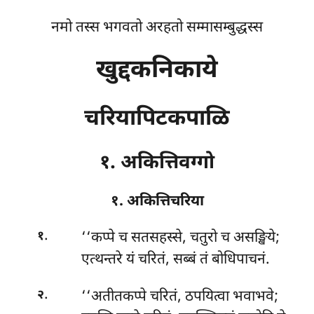
नमो तस्स भगवतो अरहतो सम्मासम्बुद्धस्स
खुद्दकनिकाये
चरियापिटकपाळि
१. अकित्तिवग्गो
१. अकित्तिचरिया
.
‘‘कप्पे
च सतसहस्से, चतुरो च असङ्खिये;
१
एत्थन्तरे यं चरितं, सब्बं तं बोधिपाचनं.
.
‘‘अतीतकप्पे चरितं, ठपयित्वा भवाभवे;
२