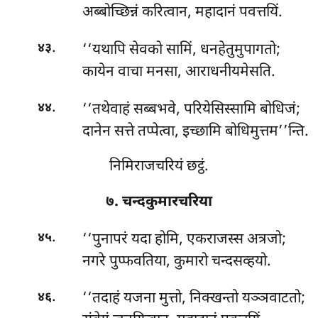
अब्बोच्छिन्नं करित्वान, महादानं पवत्तयिं.
.
‘‘यथापि सेवको सामिं, धनहेतुमुपागतो;
४३
कायेन वाचा मनसा, आराधनीयमेसति.
.
‘‘तथेवाहं सब्बभवे, परियेसिस्सामि बोधिजं;
४४
दानेन सत्ते तप्पेत्वा, इच्छामि बोधिमुत्तम’’न्ति.
निमिराजचरियं छट्ठं.
७. चन्दकुमारचरिया
.
‘‘पुनापरं
यदा होमि, एकराजस्स अत्रजो;
४५
नगरे पुप्फवतिया, कुमारो चन्दसव्हयो.
.
‘‘तदाहं
यजना मुत्तो, निक्खन्तो यञ्ञवाटतो;
४६