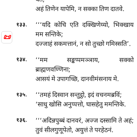
अहं तिणेन यापेमि, न सक्का तिण दातवे.
.
‘‘‘यदि
कोचि एति दक्खिणेय्यो, भिक्खाय
१३३
मम सन्तिके;
📜
दज्जाहं सकमत्तानं, न सो तुच्छो गमिस्सति’.
.
‘‘मम सङ्कप्पमञ्ञाय, सक्को
१३४
ब्राह्मणवण्णिना;
आसयं मे उपागच्छि, दानवीमंसनाय मे.
.
‘‘तमहं दिस्वान सन्तुट्ठो, इदं वचनमब्रविं;
१३५
‘साधु खोसि अनुप्पत्तो, घासहेतु ममन्तिके.
.
‘‘‘अदिन्नपुब्बं दानवरं, अज्ज दस्सामि ते अहं;
१३६
तुवं सीलगुणूपेतो, अयुत्तं ते परहेठनं.