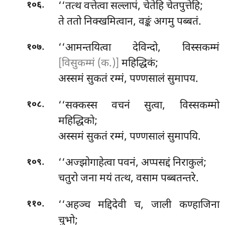
.
‘‘तत्थ वत्तेत्वा सल्लापं, चेतेहि चेतपुत्तेहि;
१०६
ते ततो निक्खमित्वान, वङ्कं अगमु पब्बतं.
.
‘‘आमन्तयित्वा
देविन्दो, विस्सकम्मं
१०७
[विसुकम्मं (क.)]
महिद्धिकं;
अस्समं सुकतं रम्मं, पण्णसालं सुमापय.
.
‘‘सक्कस्स वचनं सुत्वा, विस्सकम्मो
१०८
महिद्धिको;
अस्समं
सुकतं रम्मं, पण्णसालं सुमापयि.
.
‘‘अज्झोगाहेत्वा
पवनं, अप्पसद्दं निराकुलं;
१०९
चतुरो जना मयं तत्थ, वसाम पब्बतन्तरे.
.
‘‘अहञ्च मद्दिदेवी च, जाली कण्हाजिना
११०
चुभो;