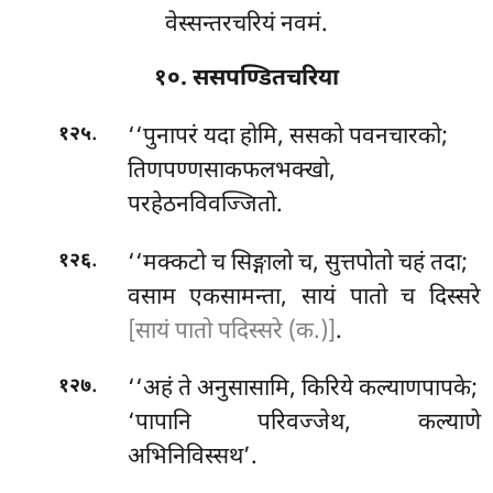
वेस्सन्तरचरियं नवमं.
१०. ससपण्डितचरिया
.
‘‘पुनापरं
यदा होमि, ससको पवनचारको;
१२५
तिणपण्णसाकफलभक्खो,
परहेठनविवज्जितो.
.
‘‘मक्कटो च सिङ्गालो च, सुत्तपोतो चहं तदा;
१२६
वसाम एकसामन्ता, सायं पातो च दिस्सरे
[सायं पातो पदिस्सरे (क.)]
.
.
‘‘अहं ते अनुसासामि, किरिये कल्याणपापके;
१२७
‘पापानि परिवज्जेथ, कल्याणे
अभिनिविस्सथ’.