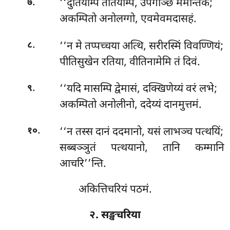
.
‘‘दुतियम्पि
ततियम्पि, उपगञ्छि ममन्तिकं;
७
अकम्पितो अनोलग्गो, एवमेवमदासहं.
.
‘‘न
मे तप्पच्चया अत्थि, सरीरस्मिं विवण्णियं;
८
पीतिसुखेन रतिया, वीतिनामेमि तं दिवं.
.
‘‘यदि मासम्पि द्वेमासं, दक्खिणेय्यं वरं लभे;
९
अकम्पितो अनोलीनो, ददेय्यं दानमुत्तमं.
.
‘‘न तस्स दानं ददमानो, यसं लाभञ्च पत्थयिं;
१०
सब्बञ्ञुतं पत्थयानो, तानि कम्मानि
आचरि’’न्ति.
अकित्तिचरियं पठमं.
२. सङ्खचरिया