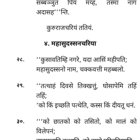
सब्बञ्ञुतं पियं मय्हं, तस्मा नागं
अदासह’’’न्ति.
कुरुराजचरियं ततियं.
४. महासुदस्सनचरिया
.
‘‘कुसावतिम्हि नगरे, यदा आसिं महीपति;
२८
महासुदस्सनो नाम, चक्कवत्ती महब्बलो.
.
‘‘तत्थाहं
दिवसे तिक्खत्तुं, घोसापेमि तहिं
२९
तहिं;
‘को किं इच्छति पत्थेति, कस्स किं दीयतू धनं.
.
‘‘‘को छातको को तसितो, को मालं को
३०
विलेपनं;