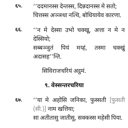
.
‘‘ददमानस्स देन्तस्स, दिन्नदानस्स मे सतो;
६५
चित्तस्स अञ्ञथा नत्थि, बोधियायेव कारणा.
.
‘‘न मे देस्सा उभो चक्खू, अत्ता न मे न
६६
देस्सियो;
सब्बञ्ञुतं पियं मय्हं, तस्मा चक्खुं
अदासह’’न्ति.
सिविराजचरियं अट्ठमं.
९. वेस्सन्तरचरिया
.
‘‘या
मे अहोसि जनिका, फुस्सती
[फुसती
६७
(सी.)]
नाम खत्तिया;
सा अतीतासु जातीसु, सक्कस्स महेसी पिया.