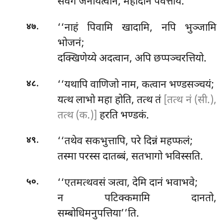
संवेगं जनयित्वान, महादानं पवत्तयिं.
.
‘‘नाहं पिवामि खादामि, नपि भुञ्जामि
४७
भोजनं;
दक्खिणेय्ये अदत्वान, अपि छप्पञ्चरत्तियो.
.
‘‘यथापि
वाणिजो नाम, कत्वान भण्डसञ्चयं;
४८
यत्थ लाभो महा होति, तत्थ तं
[तत्थ नं (सी.),
तत्थ (क.)]
हरति भण्डकं.
.
‘‘तथेव सकभुत्तापि, परे दिन्नं महप्फलं;
४९
तस्मा परस्स दातब्बं, सतभागो भविस्सति.
.
‘‘एतमत्थवसं ञत्वा, देमि दानं भवाभवे;
५०
न पटिक्कमामि दानतो,
सम्बोधिमनुपत्तिया’’ति.