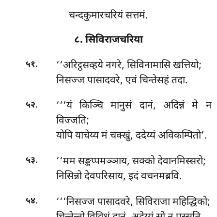
चन्दकुमारचरियं सत्तमं.
८. सिविराजचरिया
.
‘‘अरिट्ठसव्हये नगरे, सिविनामासि खत्तियो;
५१
निसज्ज पासादवरे, एवं चिन्तेसहं तदा.
.
‘‘‘यं किञ्चि मानुसं दानं, अदिन्नं मे न
५२
विज्जति;
योपि याचेय्य मं चक्खुं, ददेय्यं अविकम्पितो’.
.
‘‘मम सङ्कप्पमञ्ञाय, सक्को देवानमिस्सरो;
५३
निसिन्नो देवपरिसाय, इदं वचनमब्रवि.
.
‘‘‘निसज्ज
पासादवरे, सिविराजा महिद्धिको;
५४