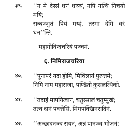
.
‘‘न
मे देस्सं धनं धञ्ञं, नपि नत्थि निचयो
३९
मयि;
सब्बञ्ञुतं पियं मय्हं, तस्मा देमि वरं
धन’’न्ति.
महागोविन्दचरियं पञ्चमं.
६. निमिराजचरिया
.
‘‘पुनापरं यदा होमि, मिथिलायं पुरुत्तमे;
४०
निमि नाम महाराजा, पण्डितो कुसलत्थिको.
.
‘‘तदाहं मापयित्वान, चतुस्सालं चतुम्मुखं;
४१
तत्थ दानं पवत्तेसिं, मिगपक्खिनरादिनं.
.
‘‘अच्छादनञ्च सयनं, अन्नं पानञ्च भोजनं;
४२