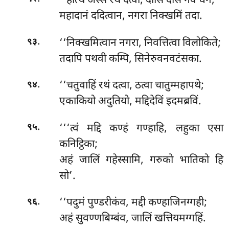
‘‘हत्थिं
अस्से रथे दत्वा, दासिं दासं गवं धनं;
महादानं ददित्वान, नगरा निक्खमिं तदा.
.
‘‘निक्खमित्वान
नगरा, निवत्तित्वा विलोकिते;
९३
तदापि पथवी कम्पि, सिनेरुवनवटंसका.
.
‘‘चतुवाहिं रथं दत्वा, ठत्वा चातुम्महापथे;
९४
एकाकियो अदुतियो, मद्दिदेविं इदमब्रविं.
.
‘‘‘त्वं मद्दि कण्हं गण्हाहि, लहुका एसा
९५
कनिट्ठिका;
अहं जालिं गहेस्सामि, गरुको भातिको हि
सो’.
.
‘‘पदुमं
पुण्डरीकंव, मद्दी कण्हाजिनग्गही;
९६
अहं सुवण्णबिम्बंव, जालिं खत्तियमग्गहिं.