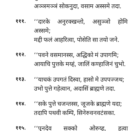
अञ्ञमञ्ञं सोकनुदा, वसाम अस्समे तदा.
.
‘‘दारके अनुरक्खन्तो, असुञ्ञो होमि
१११
अस्समे;
मद्दी फलं आहरित्वा, पोसेति सा तयो जने.
.
‘‘पवने
वसमानस्स, अद्धिको मं उपागमि;
११२
आयाचि पुत्तके मय्हं, जालिं कण्हाजिनं चुभो.
.
‘‘याचकं उपगतं दिस्वा, हासो मे उपपज्जथ;
११३
उभो पुत्ते गहेत्वान, अदासिं ब्राह्मणे तदा.
.
‘‘सके पुत्ते चजन्तस्स, जूजके ब्राह्मणे यदा;
११४
तदापि पथवी कम्पि, सिनेरुवनवटंसका.
.
‘‘पुनदेव सक्को ओरुय्ह, हुत्वा
११५