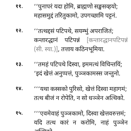
.
‘‘पुनापरं
यदा होमि, ब्राह्मणो सङ्खसव्हयो;
११
महासमुद्दं तरितुकामो, उपगच्छामि पट्टनं.
.
‘‘तत्थद्दसं पटिपथे, सयम्भुं अपराजितं;
१२
कन्तारद्धानं पटिपन्नं
[कन्तारद्धानपटिपन्नं
(सी. स्या.)]
, तत्ताय कठिनभूमिया.
.
‘‘तमहं पटिपथे दिस्वा, इममत्थं विचिन्तयिं;
१३
‘इदं खेत्तं अनुप्पत्तं, पुञ्ञकामस्स जन्तुनो.
.
‘‘‘यथा कस्सको पुरिसो, खेत्तं दिस्वा महागमं;
१४
तत्थ बीजं न रोपेति, न सो धञ्ञेन अत्थिको.
.
‘‘‘एवमेवाहं
पुञ्ञकामो, दिस्वा खेत्तवरुत्तमं;
१५
यदि तत्थ कारं न करोमि, नाहं पुञ्ञेन