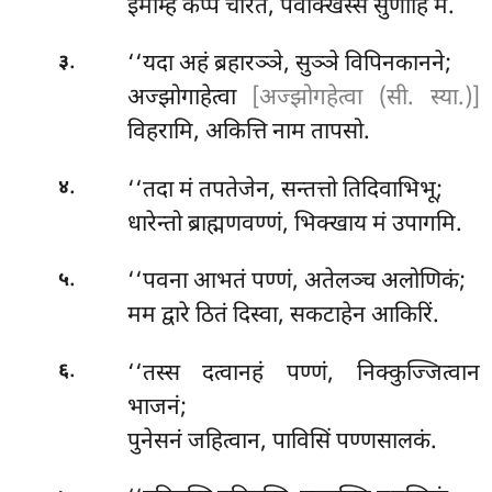
इमम्हि कप्पे चरितं, पवक्खिस्सं सुणोहि मे.
.
‘‘यदा अहं ब्रहारञ्ञे, सुञ्ञे विपिनकानने;
३
अज्झोगाहेत्वा
[अज्झोगहेत्वा (सी. स्या.)]
विहरामि, अकित्ति नाम तापसो.
.
‘‘तदा
मं तपतेजेन, सन्तत्तो तिदिवाभिभू;
४
धारेन्तो ब्राह्मणवण्णं, भिक्खाय मं उपागमि.
.
‘‘पवना आभतं पण्णं, अतेलञ्च अलोणिकं;
५
मम द्वारे ठितं दिस्वा, सकटाहेन आकिरिं.
.
‘‘तस्स दत्वानहं पण्णं, निक्कुज्जित्वान
६
भाजनं;
पुनेसनं जहित्वान, पाविसिं पण्णसालकं.