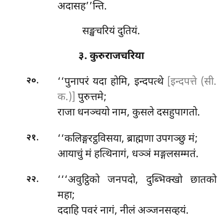
अदासह’’न्ति.
सङ्खचरियं दुतियं.
३. कुरुराजचरिया
.
‘‘पुनापरं यदा होमि, इन्दपत्थे
[इन्दपत्ते (सी.
२०
क.)]
पुरुत्तमे;
राजा धनञ्चयो नाम, कुसले दसहुपागतो.
.
‘‘कलिङ्गरट्ठविसया, ब्राह्मणा उपगञ्छु मं;
२१
आयाचुं मं हत्थिनागं, धञ्ञं मङ्गलसम्मतं.
.
‘‘‘अवुट्ठिको जनपदो, दुब्भिक्खो छातको
२२
महा;
ददाहि पवरं नागं, नीलं अञ्जनसव्हयं.