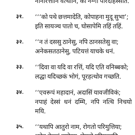
नानारत्तानि वत्थानि, को नग्गो परिदहिस्सति.
.
‘‘‘को पथे छत्तमादेति, कोपाहना मुदू सुभा’;
३१
इति
सायञ्च पातो च, घोसापेमि तहिं तहिं.
.
‘‘न तं दससु ठानेसु, नपि ठानसतेसु वा;
३२
अनेकसतठानेसु, पटियत्तं याचके धनं.
.
‘‘दिवा वा यदि वा रत्तिं, यदि एति वनिब्बको;
३३
लद्धा यदिच्छकं भोगं, पूरहत्थोव गच्छति.
.
‘‘एवरूपं महादानं, अदासिं यावजीविकं;
३४
नपाहं देस्सं धनं दम्मि, नपि नत्थि निचयो
मयि.
.
‘‘यथापि आतुरो नाम, रोगतो परिमुत्तिया;
३५