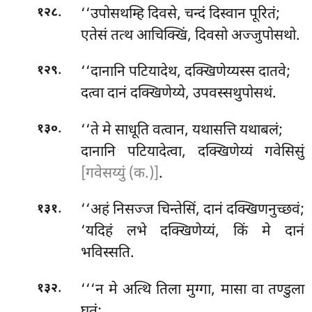
.
‘‘उपोसथम्हि दिवसे, चन्दं दिस्वान पूरितं;
१२८
एतेसं तत्थ आचिक्खिं, दिवसो अज्जुपोसथो.
.
‘‘दानानि पटियादेथ, दक्खिणेय्यस्स दातवे;
१२९
दत्वा दानं दक्खिणेय्ये, उपवस्सथुपोसथं.
.
‘‘ते
मे साधूति वत्वान, यथासत्ति यथाबलं;
१३०
दानानि पटियादेत्वा, दक्खिणेय्यं गवेसिसुं
[गवेसय्युं (क.)]
.
.
‘‘अहं निसज्ज चिन्तेसिं, दानं दक्खिणनुच्छवं;
१३१
‘यदिहं लभे दक्खिणेय्यं, किं मे दानं
भविस्सति.
.
‘‘‘न
मे अत्थि तिला मुग्गा, मासा वा तण्डुला
१३२
घतं;