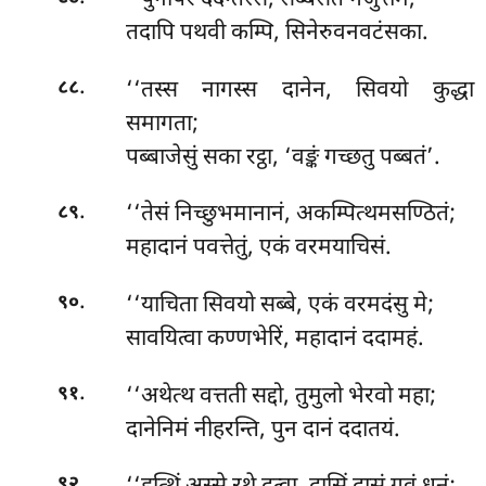
‘‘पुनापरं ददन्तस्स, सब्बसेतं गजुत्तमं;
तदापि पथवी कम्पि, सिनेरुवनवटंसका.
.
‘‘तस्स नागस्स दानेन, सिवयो कुद्धा
८८
समागता;
पब्बाजेसुं सका रट्ठा, ‘वङ्कं गच्छतु पब्बतं’.
.
‘‘तेसं निच्छुभमानानं, अकम्पित्थमसण्ठितं;
८९
महादानं पवत्तेतुं, एकं वरमयाचिसं.
.
‘‘याचिता
सिवयो सब्बे, एकं वरमदंसु मे;
९०
सावयित्वा कण्णभेरिं, महादानं ददामहं.
.
‘‘अथेत्थ वत्तती सद्दो, तुमुलो भेरवो महा;
९१
दानेनिमं नीहरन्ति, पुन दानं ददातयं.
.
९२