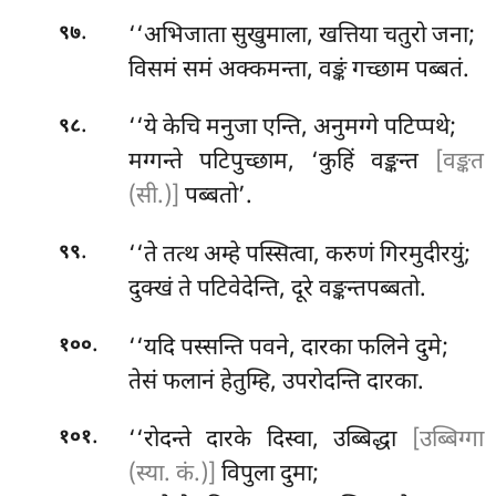
.
‘‘अभिजाता सुखुमाला, खत्तिया चतुरो जना;
९७
विसमं समं अक्कमन्ता, वङ्कं गच्छाम पब्बतं.
.
‘‘ये केचि मनुजा एन्ति, अनुमग्गे पटिप्पथे;
९८
मग्गन्ते पटिपुच्छाम, ‘कुहिं वङ्कन्त
[वङ्कत
(सी.)]
पब्बतो’.
.
‘‘ते तत्थ अम्हे पस्सित्वा, करुणं गिरमुदीरयुं;
९९
दुक्खं ते पटिवेदेन्ति, दूरे वङ्कन्तपब्बतो.
.
‘‘यदि पस्सन्ति पवने, दारका फलिने दुमे;
१००
तेसं फलानं हेतुम्हि, उपरोदन्ति दारका.
.
‘‘रोदन्ते दारके दिस्वा, उब्बिद्धा
[उब्बिग्गा
१०१
(स्या. कं.)]
विपुला दुमा;