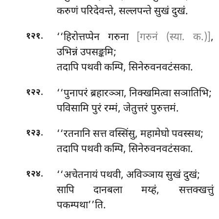
करुणं परिदेवन्ते, सल्लपन्ते सुखं दुखं.
.
‘‘हिरोत्तप्पेन
गरुना
[गरुनं (स्या. क.)]
,
१२१
उभिन्नं उपसङ्कमि;
तदापि पथवी कम्पि, सिनेरुवनवटंसका.
.
‘‘पुनापरं
ब्रहारञ्ञा, निक्खमित्वा सञातिभि;
१२२
पविसामि पुरं रम्मं, जेतुत्तरं पुरुत्तमं.
.
‘‘रतनानि सत्त वस्सिंसु, महामेघो पवस्सथ;
१२३
तदापि पथवी कम्पि, सिनेरुवनवटंसका.
.
‘‘अचेतनायं पथवी, अविञ्ञाय सुखं दुखं;
१२४
सापि दानबला मय्हं, सत्तक्खत्तुं
पकम्पथा’’ति.