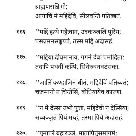
ब्राह्मणसन्निभो;
आयाचि मं मद्दिदेविं, सीलवन्तिं पतिब्बतं.
.
‘‘मद्दिं हत्थे गहेत्वान, उदकञ्जलि पूरिय;
११६
पसन्नमनसङ्कप्पो, तस्स मद्दिं अदासहं.
.
‘‘मद्दिया दीयमानाय, गगने देवा पमोदिता;
११७
तदापि पथवी कम्पि, सिनेरुवनवटंसका.
.
‘‘जालिं कण्हाजिनं धीतं, मद्दिदेविं पतिब्बतं;
११८
चजमानो न चिन्तेसिं, बोधियायेव कारणा.
.
‘‘न मे देस्सा उभो पुत्ता, मद्दिदेवी न देस्सिया;
११९
सब्बञ्ञुतं पियं मय्हं, तस्मा पिये अदासहं.
.
‘‘पुनापरं ब्रहारञ्ञे, मातापितुसमागमे;
१२०