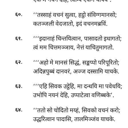
एकं मे नयनं देहि, त्वम्पि एकेन यापय’.
.
‘‘तस्साहं वचनं सुत्वा, हट्ठो संविग्गमानसो;
६०
कतञ्जली वेदजातो, इदं वचनमब्रविं.
.
‘‘‘इदानाहं चिन्तयित्वान, पासादतो इधागतो;
६१
त्वं मम चित्तमञ्ञाय, नेत्तं याचितुमागतो.
.
‘‘‘अहो मे मानसं सिद्धं, सङ्कप्पो परिपूरितो;
६२
अदिन्नपुब्बं दानवरं, अज्ज दस्सामि याचके.
.
‘‘‘एहि सिवक उट्ठेहि, मा दन्धयि मा पवेधयि;
६३
उभोपि नयनं देहि, उप्पाटेत्वा वणिब्बके’.
.
‘‘ततो
सो चोदितो मय्हं, सिवको वचनं करो;
६४
उद्धरित्वान पादासि, तालमिञ्जंव याचके.