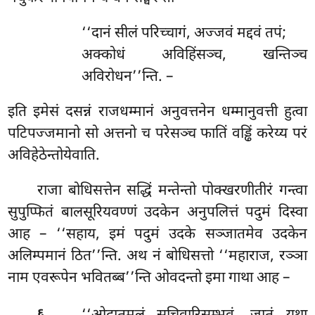
‘‘दानं सीलं परिच्चागं, अज्जवं मद्दवं तपं;
अक्कोधं अविहिंसञ्च, खन्तिञ्च
अविरोधन’’न्ति. –
इति इमेसं दसन्नं राजधम्मानं अनुवत्तनेन धम्मानुवत्ती हुत्वा
पटिपज्जमानो सो अत्तनो च परेसञ्च फातिं वड्ढिं करेय्य परं
अविहेठेन्तोयेवाति.
राजा बोधिसत्तेन सद्धिं मन्तेन्तो पोक्खरणीतीरं गन्त्वा
सुपुप्फितं बालसूरियवण्णं उदकेन अनुपलित्तं पदुमं दिस्वा
आह – ‘‘सहाय, इमं
पदुमं उदके सञ्जातमेव उदकेन
अलिम्पमानं ठित’’न्ति. अथ नं बोधिसत्तो ‘‘महाराज, रञ्ञा
नाम एवरूपेन भवितब्ब’’न्ति ओवदन्तो इमा गाथा आह –
.
६