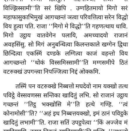
विज्झिस्सामी’’ति सरं खिपि
. उग्गहितमायो मिगो सरं
महाफासुकाभिमुखं आगच्छन्तं ञत्वा परिवत्तित्वा सरेन विद्धो
विय हुत्वा पति. राजा ‘‘मिगो मे विद्धो’’ति गहणत्थाय धावि.
मिगो उट्ठाय वातवेगेन पलायि, अमच्चादयो राजानं
अवहसिंसु. सो मिगं अनुबन्धित्वा किलन्तकाले खग्गेन द्विधा
छिन्दित्वा एकस्मिं दण्डके लग्गित्वा
काजं वहन्तो विय
आगच्छन्तो ‘‘थोकं विस्समिस्सामी’’ति मग्गसमीपे ठितं
वटरुक्खं उपगन्त्वा निपज्जित्वा निद्दं ओक्कमि.
तस्मिं पन वटरुक्खे निब्बत्तो मघदेवो नाम यक्खो तत्थ
पविट्ठे वेस्सवणस्स सन्तिका खादितुं लभि. सो राजानं उट्ठाय
गच्छन्तं ‘‘तिट्ठ भक्खोसि मे’’ति हत्थे गण्हि. ‘‘त्वं
कोनामोसी’’ति? ‘‘अहं इध निब्बत्तयक्खो, इमं ठानं पविट्ठके
खादितुं लभामी’’ति. राजा सतिं उपट्ठपेत्वा ‘‘किं अज्जेव मं