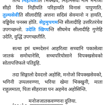
तत्थ
निहीयती
ति भिक्खवे, निहीनसेवी नाम मनोजो
सीहो विय निहीयति परिहायति विनासं पापुणाति.
तुल्यसेवी
ति सीलादीहि अत्तना
सदिसं सेवमानो न हायति,
वड्ढियेव पनस्स होति.
सेट्ठमुपगम
न्ति सीलादीहि उत्तरितरंयेव
उपगच्छन्तो.
उदेति खिप्प
न्ति सीघमेव सीलादीहि गुणेहि
उदेति, वुद्धिं उपगच्छतीति.
सत्था इमं धम्मदेसनं आहरित्वा सच्चानि पकासेत्वा
जातकं समोधानेसि, सच्चपरियोसाने विपक्खसेवको
सोतापत्तिफले पतिट्ठहि.
तदा सिङ्गालो देवदत्तो अहोसि, मनोजो विपक्खसेवको,
भगिनी उप्पलवण्णा, भरिया खेमा भिक्खुनी, माता
राहुलमाता, पिता सीहराजा पन अहमेव अहोसिन्ति.
मनोजजातकवण्णना दुतिया.