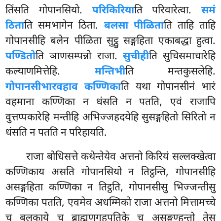
तिंसति गोपानसियो.
परिकिरिया
ति परिवारेत्वा.
समं
ठिता
ति समभागेन ठिता.
बलसा पीळिता
ति ताहि ताहि
गोपानसीहि बलेन पीळिता सुट्ठु सङ्गहिता एकाबद्धा हुत्वा.
पण्डितो
ति ञाणसम्पन्नो राजा.
सुचीही
ति सुचिसमाचारेहि
कल्याणमित्तेहि.
मन्तिभी
ति मन्तकुसलेहि.
गोपानसीभारवहाव कण्णिका
ति यथा गोपानसीनं भारं
वहमाना कण्णिका न धंसति न पतति, एवं राजापि
वुत्तप्पकारेहि मन्तीहि अभिज्जहदयेहि सुसङ्गहितो सिरितो न
धंसति न पतति न परिहायति.
राजा
बोधिसत्ते कथेन्तेयेव अत्तनो किरियं सल्लक्खेत्वा
कण्णिकाय असति गोपानसियो न तिट्ठन्ति, गोपानसीहि
असङ्गहिता कण्णिका न तिट्ठति, गोपानसीसु भिज्जन्तीसु
कण्णिका पतति, एवमेव अधम्मिको राजा अत्तनो मित्तामच्चे
च बलकाये च ब्राह्मणगहपतिके च असङ्गण्हन्तो तेसु