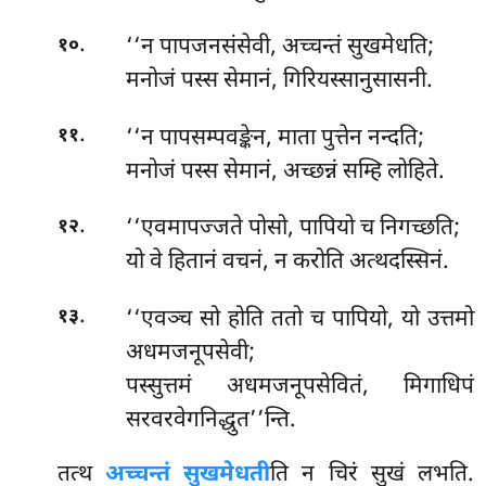
.
‘‘न पापजनसंसेवी, अच्चन्तं सुखमेधति;
१०
मनोजं पस्स सेमानं, गिरियस्सानुसासनी.
.
‘‘न पापसम्पवङ्केन, माता पुत्तेन नन्दति;
११
मनोजं पस्स सेमानं, अच्छन्नं सम्हि लोहिते.
.
‘‘एवमापज्जते पोसो, पापियो च निगच्छति;
१२
यो वे हितानं वचनं, न करोति अत्थदस्सिनं.
.
‘‘एवञ्च सो होति ततो च पापियो, यो उत्तमो
१३
अधमजनूपसेवी;
पस्सुत्तमं
अधमजनूपसेवितं, मिगाधिपं
सरवरवेगनिद्धुत’’न्ति.
तत्थ
अच्चन्तं सुखमेधती
ति न चिरं सुखं लभति.