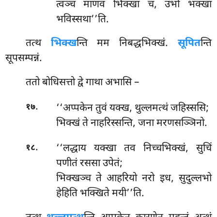
त्वञ्च माणव भिक्खा च, उभो भक्खा
भविस्सथा’’ति.
तत्थ
भिक्ख
न्ति मम निबद्धभिक्खं.
सूपित
न्ति
सूपसम्पन्नं.
ततो बोधिसत्तो द्वे गाथा अभासि –
.
‘‘अप्पकेन तुवं यक्ख, थुल्लमत्थं जहिस्ससि;
१७
भिक्खं ते नाहरिस्सन्ति, जना मरणसञ्ञिनो.
.
‘‘लद्धाय यक्खा तव निच्चभिक्खं, सुचिं
१८
पणीतं रससा उपेतं;
भिक्खञ्च ते आहरियो नरो इध, सुदुल्लभो
हेहिति भक्खिते मयी’’ति.