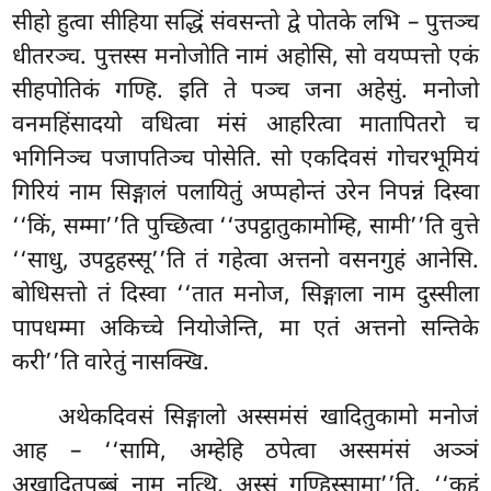
सीहो हुत्वा सीहिया सद्धिं संवसन्तो द्वे पोतके लभि – पुत्तञ्च
धीतरञ्च. पुत्तस्स मनोजोति नामं अहोसि, सो वयप्पत्तो एकं
सीहपोतिकं गण्हि. इति ते पञ्च जना अहेसुं. मनोजो
वनमहिंसादयो वधित्वा मंसं आहरित्वा मातापितरो च
भगिनिञ्च पजापतिञ्च पोसेति. सो
एकदिवसं गोचरभूमियं
गिरियं नाम सिङ्गालं पलायितुं अप्पहोन्तं उरेन निपन्नं दिस्वा
‘‘किं, सम्मा’’ति
पुच्छित्वा ‘‘उपट्ठातुकामोम्हि, सामी’’ति वुत्ते
‘‘साधु, उपट्ठहस्सू’’ति तं गहेत्वा अत्तनो वसनगुहं आनेसि.
बोधिसत्तो तं दिस्वा ‘‘तात मनोज, सिङ्गाला नाम दुस्सीला
पापधम्मा अकिच्चे नियोजेन्ति, मा एतं अत्तनो सन्तिके
करी’’ति वारेतुं नासक्खि.
अथेकदिवसं सिङ्गालो अस्समंसं खादितुकामो मनोजं
आह – ‘‘सामि, अम्हेहि ठपेत्वा अस्समंसं अञ्ञं
अखादितपुब्बं नाम नत्थि, अस्सं गण्हिस्सामा’’ति. ‘‘कहं