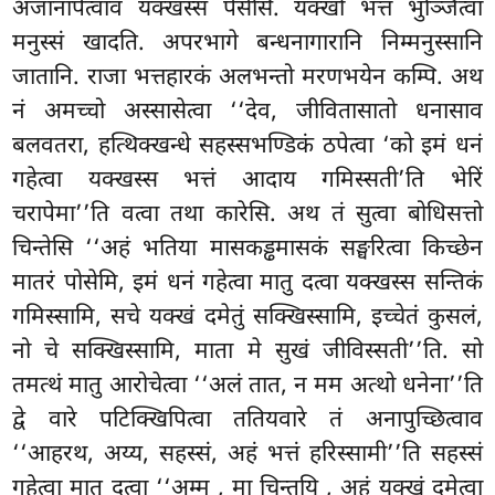
अजानापेत्वाव यक्खस्स पेसेसि. यक्खो भत्तं भुञ्जित्वा
मनुस्सं खादति. अपरभागे बन्धनागारानि निम्मनुस्सानि
जातानि. राजा भत्तहारकं अलभन्तो मरणभयेन कम्पि. अथ
नं अमच्चो अस्सासेत्वा ‘‘देव, जीवितासातो धनासाव
बलवतरा, हत्थिक्खन्धे सहस्सभण्डिकं ठपेत्वा ‘को इमं धनं
गहेत्वा यक्खस्स भत्तं आदाय गमिस्सती’ति भेरिं
चरापेमा’’ति वत्वा तथा कारेसि. अथ तं सुत्वा बोधिसत्तो
चिन्तेसि ‘‘अहं भतिया मासकड्ढमासकं सङ्घरित्वा किच्छेन
मातरं पोसेमि, इमं धनं गहेत्वा मातु दत्वा यक्खस्स सन्तिकं
गमिस्सामि, सचे यक्खं दमेतुं सक्खिस्सामि, इच्चेतं कुसलं,
नो चे सक्खिस्सामि, माता मे सुखं जीविस्सती’’ति. सो
तमत्थं मातु आरोचेत्वा ‘‘अलं तात, न मम अत्थो धनेना’’ति
द्वे वारे पटिक्खिपित्वा ततियवारे तं अनापुच्छित्वाव
‘‘आहरथ, अय्य, सहस्सं, अहं भत्तं हरिस्सामी’’ति सहस्सं
गहेत्वा मातु दत्वा ‘‘अम्म
, मा चिन्तयि
, अहं यक्खं दमेत्वा