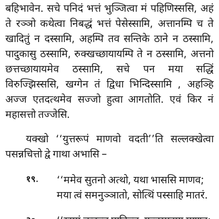
बहिभावेन. सचे पनिदं भत्तं भुञ्जित्वा मं पहिणिस्ससि, अहं
ते रञ्ञो कथेत्वा निबद्धं भत्तं पेसेस्सामि, अत्तानम्पि च ते
खादितुं
न दस्सामि, अहम्पि तव सन्तिके ठाने न ठस्सामि,
पादुकासु ठस्सामि, रुक्खच्छायायम्पि ते न ठस्सामि, अत्तनो
छत्तच्छायायमेव ठस्सामि, सचे पन मया सद्धिं
विरुज्झिस्ससि, खग्गेन तं द्विधा भिन्दिस्सामि
, अहञ्हि
अज्ज एतदत्थमेव सज्जो हुत्वा आगतोति. एवं किर नं
महासत्तो तज्जेसि.
यक्खो ‘‘युत्तरूपं माणवो वदती’’ति सल्लक्खेत्वा
पसन्नचित्तो द्वे गाथा अभासि –
.
‘‘ममेव सुतनो अत्थो, यथा भाससि माणव;
१९
मया त्वं समनुञ्ञातो, सोत्थिं पस्साहि मातरं.