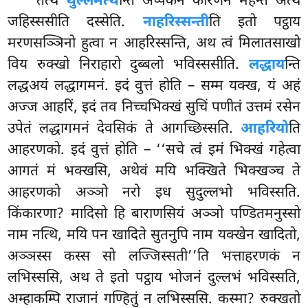
तत्थ
थुल्लमत्थ
न्ति अप्पकेन कारणेन महन्तं अत्थं
जहिस्ससीति दस्सेति.
नाहरिस्सन्ती
ति इतो पट्ठाय
मरणसञ्ञिनो हुत्वा न आहरिस्सन्ति, अथ त्वं मिलातसाखो
विय रुक्खो निराहारो दुब्बलो भविस्ससीति.
लद्धाय
न्ति
लद्धअयं लद्धागमनं. इदं वुत्तं होति – सम्म यक्ख, यं अहं
अज्ज आहरिं, इदं तव निच्चभिक्खं सुचिं पणीतं उत्तमं रसेन
उपेतं लद्धागमनं देवसिकं ते आगच्छिस्सति.
आहरियो
ति
आहरणको. इदं वुत्तं होति – ‘‘सचे त्वं इमं भिक्खं गहेत्वा
आगतं मं भक्खसि, अथेवं मयि भक्खिते भिक्खञ्च ते
आहरणको अञ्ञो नरो इध सुदुल्लभो भविस्सति.
किंकारणा? मादिसो हि बाराणसियं अञ्ञो पण्डितमनुस्सो
नाम नत्थि, मयि पन खादिते सुतनुपि नाम यक्खेन खादितो,
अञ्ञस्स कस्स सो लज्जिस्सती’’ति भत्ताहरणकं न
लभिस्ससि, अथ ते इतो पट्ठाय भोजनं दुल्लभं भविस्सति,
अम्हाकम्पि राजानं गण्हितुं न लभिस्ससि. कस्मा? रुक्खतो