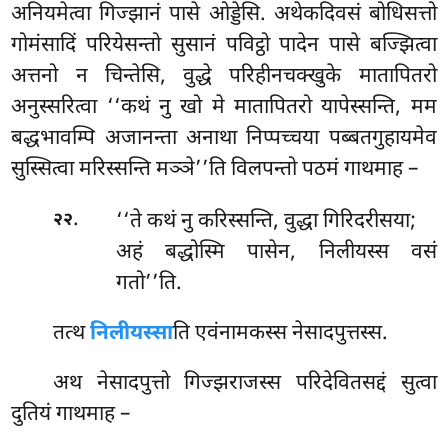
अनियमेत्वा गिज्झानं पासे ओड्डेसि. अथेकदिवसं बोधिसत्तो
गोमंसादिं परियेसन्तो सुसानं पविट्ठो पादेन पासे बज्झित्वा
अत्तनो न चिन्तेसि, वुद्धे परिहीनचक्खुके मातापितरो
अनुस्सरित्वा ‘‘कथं नु खो मे मातापितरो यापेस्सन्ति, मम
बद्धभावम्पि अजानन्ता अनाथा निप्पच्चया पब्बतगुहायमेव
सुस्सित्वा मरिस्सन्ति मञ्ञे’’ति विलपन्तो पठमं गाथमाह –
.
‘‘ते कथं नु करिस्सन्ति, वुद्धा गिरिदरीसया;
२२
अहं बद्धोस्मि पासेन, निलीयस्स वसं
गतो’’ति.
तत्थ
निलीयस्सा
ति एवंनामकस्स नेसादपुत्तस्स.
अथ
नेसादपुत्तो गिज्झराजस्स
परिदेवितसद्दं सुत्वा
दुतियं गाथमाह –