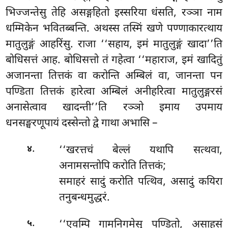
भिज्जन्तेसु तेहि असङ्गहितो इस्सरिया धंसति, रञ्ञा नाम
धम्मिकेन भवितब्बन्ति. अथस्स तस्मिं खणे पण्णाकारत्थाय
मातुलुङ्गं आहरिंसु. राजा ‘‘सहाय, इमं मातुलुङ्गं खादा’’ति
बोधिसत्तं आह. बोधिसत्तो तं गहेत्वा ‘‘महाराज, इमं खादितुं
अजानन्ता तित्तकं वा करोन्ति अम्बिलं वा, जानन्ता
पन
पण्डिता तित्तकं हारेत्वा अम्बिलं अनीहरित्वा मातुलुङ्गरसं
अनासेत्वाव खादन्ती’’ति रञ्ञो इमाय उपमाय
धनसङ्घरणूपायं दस्सेन्तो द्वे गाथा अभासि –
.
‘‘खरत्तचं बेल्लं यथापि सत्थवा,
४
अनामसन्तोपि करोति तित्तकं;
समाहरं सादुं करोति पत्थिव, असादुं कयिरा
तनुबन्धमुद्धरं.
.
‘‘एवम्पि
गामनिगमेसु पण्डितो, असाहसं
५