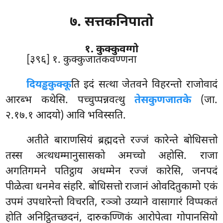
७. सत्तकनिपातो
१. कुक्कुवग्गो
[३९६] १. कुक्कुजातकवण्णना
दियड्ढकुक्कू
ति
इदं सत्था जेतवने विहरन्तो राजोवादं
आरब्भ कथेसि. पच्चुप्पन्नवत्थु
तेसकुणजातके
(जा.
२.१७.१ आदयो) आवि भविस्सति.
अतीते बाराणसियं ब्रह्मदत्ते रज्जं कारेन्ते बोधिसत्तो
तस्स अत्थधम्मानुसासको अमच्चो अहोसि. राजा
अगतिगमने पतिट्ठाय अधम्मेन रज्जं कारेसि, जनपदं
पीळेत्वा धनमेव संहरि. बोधिसत्तो राजानं ओवदितुकामो एकं
उपमं उपधारेन्तो विचरति, रञ्ञो उय्याने वासागारं विप्पकतं
होति अनिट्ठितच्छदनं, दारुकण्णिकं आरोपेत्वा गोपानसियो