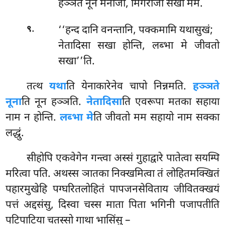
हञ्ञते नून मनोजो, मिगराजा सखा मम.
.
‘‘हन्द
दानि वनन्तानि, पक्कमामि यथासुखं;
९
नेतादिसा सखा होन्ति, लब्भा मे जीवतो
सखा’’ति.
तत्थ
यथा
ति येनाकारेनेव चापो निन्नमति.
हञ्ञते
नूना
ति नून हञ्ञति.
नेतादिसा
ति एवरूपा मतका सहाया
नाम न होन्ति.
लब्भा मे
ति जीवतो मम सहायो नाम सक्का
लद्धुं.
सीहोपि एकवेगेन गन्त्वा अस्सं गुहाद्वारे पातेत्वा सयम्पि
मरित्वा पति. अथस्स ञातका निक्खमित्वा तं लोहितमक्खितं
पहारमुखेहि
पग्घरितलोहितं पापजनसेविताय जीवितक्खयं
पत्तं अद्दसंसु, दिस्वा चस्स माता पिता भगिनी पजापतीति
पटिपाटिया चतस्सो गाथा भासिंसु –