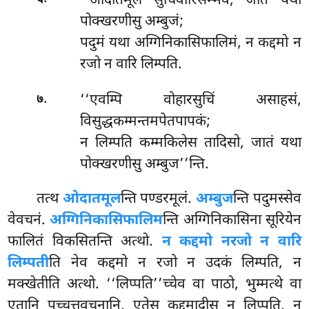
‘‘ओदातमूलं सुचिवारिसम्भवं, जातं यथा
पोक्खरणीसु अम्बुजं;
पदुमं यथा अग्गिनिकासिफालिमं, न कद्दमो न
रजो न वारि लिम्पति.
.
‘‘एवम्पि वोहारसुचिं असाहसं,
७
विसुद्धकम्मन्तमपेतपापकं;
न लिम्पति कम्मकिलेस तादिसो, जातं यथा
पोक्खरणीसु अम्बुज’’न्ति.
तत्थ
ओदातमूल
न्ति पण्डरमूलं.
अम्बुज
न्ति पदुमस्सेव
वेवचनं.
अग्गिनिकासिफालिम
न्ति अग्गिनिकासिना सूरियेन
फालितं विकसितन्ति अत्थो.
न कद्दमो न
रजो न वारि
लिम्पती
ति नेव कद्दमो न रजो न उदकं लिम्पति, न
मक्खेतीति अत्थो. ‘‘लिप्पति’’च्चेव वा पाठो, भुम्मत्थे वा
एतानि पच्चत्तवचनानि, एतेसु कद्दमादीसु न लिप्पति, न