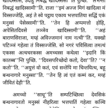
खादिस्ससि, उदाहु निबद्धं खादिस्ससी’’ति पुच्छि. ‘‘लभन्तो
निबद्धं खादिस्सामी’’ति. राजा ‘‘इमं अज्ज मिगं खादित्वा मं
विस्सज्जेहि, अहं ते स्वे पट्ठाय एकाय भत्तपातिया सद्धिं एकं
मनुस्सं पेसेस्सामी’’ति. ‘‘तेन हि अप्पमत्तो होहि,
अपेसितदिवसे तञ्ञेव
खादिस्सामी’’ति. ‘‘अहं
बाराणसिराजा, मय्हं अविज्जमानं नाम नत्थी’’ति. यक्खो
पटिञ्ञं गहेत्वा तं विस्सज्जेसि. सो नगरं पविसित्वा तमत्थं
एकस्स अत्थचरकस्स अमच्चस्स कथेत्वा ‘‘इदानि किं
कातब्ब’’न्ति पुच्छि. ‘‘दिवसपरिच्छेदो कतो, देवा’’ति? ‘‘न
कतो’’ति. ‘‘अयुत्तं वो कतं, एवं सन्तेपि मा चिन्तयित्थ, बहू
बन्धनागारे मनुस्सा’’ति. ‘‘तेन हि त्वं एतं कम्मं कर, मय्हं
जीवितं देही’’ति.
अमच्चो ‘‘साधू’’ति सम्पटिच्छित्वा देवसिकं
बन्धनागारतो मनुस्सं नीहरित्वा भत्तपातिं गहेत्वा कञ्चि