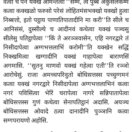
वत्वा च पन यक्खं आमन्तेत्वा ‘‘सम्म, त्वं पुब्बे अकुसलकम्मं
कत्वा कक्खळो फरुसो परेसं लोहितमंसभक्खो यक्खो हुत्वा
निब्बत्तो, इतो पट्ठाय पाणातिपातादीनि मा करी’’ति सीले च
आनिसंसं, दुस्सील्ये च आदीनवं कथेत्वा यक्खं पञ्चसु
सीलेसु पतिट्ठापेत्वा ‘‘किं ते अरञ्ञवासेन, एहि नगरद्वारे तं
निसीदापेत्वा अग्गभत्तलाभिं करोमी’’ति यक्खेन सद्धिं
निक्खमित्वा खग्गादीनि यक्खं गाहापेत्वा बाराणसिं
अगमासि. ‘‘सुतनु माणवो यक्खं गहेत्वा एती’’ति रञ्ञो
आरोचेसुं. राजा अमच्चपरिवुतो बोधिसत्तस्स
पच्चुग्गमनं
कत्वा यक्खं नगरद्वारे
निसीदापेत्वा अग्गभत्तलाभिनं कत्वा
नगरं पविसित्वा भेरिं चरापेत्वा नागरे सन्निपातापेत्वा
बोधिसत्तस्स गुणं कथेत्वा सेनापतिट्ठानं अदासि. अयञ्च
बोधिसत्तस्स ओवादे ठत्वा दानादीनि पुञ्ञानि कत्वा
सग्गपरायणो अहोसि.