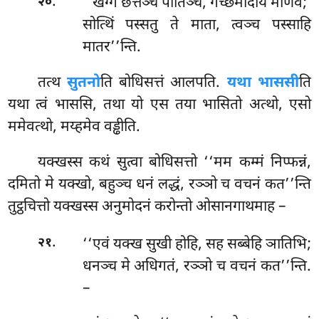
.
‘‘खग्गं छत्तञ्च पातिञ्च, गच्छमादाय माणव;
२०
सोत्थिं पस्सतु ते माता, त्वञ्च पस्साहि
मातर’’न्ति.
तत्थ
सुतनो
ति बोधिसत्तं आलपति.
यथा भाससी
ति
यथा त्वं भाससि, तथा यो एस तया भासितो अत्थो, एसो
ममेवत्थो, मय्हमेव वड्ढीति.
यक्खस्स कथं सुत्वा बोधिसत्तो ‘‘मम कम्मं निप्फन्नं,
दमितो मे यक्खो, बहुञ्च धनं लद्धं, रञ्ञो च वचनं कत’’न्ति
तुट्ठचित्तो यक्खस्स अनुमोदनं करोन्तो ओसानगाथमाह –
.
‘‘एवं यक्ख सुखी होहि, सह सब्बेहि ञातिभि;
२१
धनञ्च मे अधिगतं, रञ्ञो च वचनं कत’’न्ति.
–