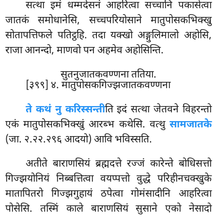
सत्था
इमं धम्मदेसनं आहरित्वा सच्चानि पकासेत्वा
जातकं समोधानेसि, सच्चपरियोसाने मातुपोसकभिक्खु
सोतापत्तिफले पतिट्ठहि. तदा यक्खो अङ्गुलिमालो अहोसि,
राजा आनन्दो, माणवो पन अहमेव अहोसिन्ति.
सुतनुजातकवण्णना ततिया.
[३९९] ४. मातुपोसकगिज्झजातकवण्णना
ते कथं नु करिस्सन्ती
ति इदं सत्था जेतवने विहरन्तो
एकं मातुपोसकभिक्खुं आरब्भ कथेसि. वत्थु
सामजातके
(जा. २.२२.२९६ आदयो) आवि भविस्सति.
अतीते बाराणसियं ब्रह्मदत्ते रज्जं कारेन्ते बोधिसत्तो
गिज्झयोनियं निब्बत्तित्वा वयप्पत्तो वुद्धे परिहीनचक्खुके
मातापितरो गिज्झगुहायं ठपेत्वा गोमंसादीनि आहरित्वा
पोसेसि. तस्मिं काले बाराणसियं सुसाने एको नेसादो