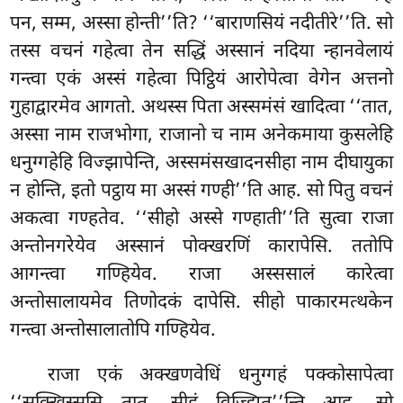
पन, सम्म, अस्सा होन्ती’’ति? ‘‘बाराणसियं नदीतीरे’’ति. सो
तस्स वचनं गहेत्वा तेन सद्धिं अस्सानं नदिया न्हानवेलायं
गन्त्वा एकं अस्सं गहेत्वा पिट्ठियं आरोपेत्वा वेगेन अत्तनो
गुहाद्वारमेव आगतो. अथस्स पिता अस्समंसं खादित्वा ‘‘तात,
अस्सा नाम राजभोगा, राजानो च नाम अनेकमाया कुसलेहि
धनुग्गहेहि विज्झापेन्ति, अस्समंसखादनसीहा नाम दीघायुका
न होन्ति, इतो पट्ठाय मा अस्सं गण्ही’’ति आह. सो पितु वचनं
अकत्वा गण्हतेव. ‘‘सीहो अस्से गण्हाती’’ति सुत्वा राजा
अन्तोनगरेयेव अस्सानं पोक्खरणिं कारापेसि. ततोपि
आगन्त्वा गण्हियेव. राजा अस्ससालं कारेत्वा
अन्तोसालायमेव तिणोदकं दापेसि. सीहो पाकारमत्थकेन
गन्त्वा अन्तोसालातोपि गण्हियेव.
राजा एकं अक्खणवेधिं धनुग्गहं पक्कोसापेत्वा