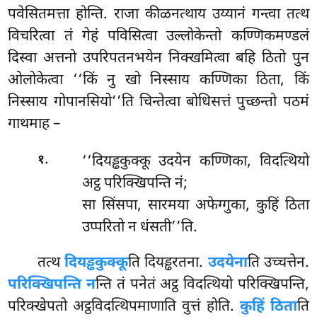
पवेसितमत्ता होन्ति. राजा कीळनत्थाय उय्यानं गन्त्वा तत्थ
विचरित्वा तं गेहं पविसित्वा उल्लोकेन्तो कण्णिकमण्डलं
दिस्वा अत्तनो उपरिपतनभयेन निक्खमित्वा बहि ठितो पुन
ओलोकेत्वा ‘‘किं नु खो निस्साय कण्णिका ठिता, किं
निस्साय गोपानसियो’’ति चिन्तेत्वा बोधिसत्तं पुच्छन्तो पठमं
गाथमाह –
.
‘‘दियड्ढकुक्कू
उदयेन कण्णिका, विदत्थियो
१
अट्ठ परिक्खिपन्ति नं;
सा सिंसपा, सारमया अफेग्गुका, कुहिं ठिता
उप्परितो न धंसती’’ति.
तत्थ
दियड्ढकुक्कू
ति दियड्ढरतना.
उदयेना
ति उच्चत्तेन.
परिक्खिपन्ति न
न्ति तं पनेतं अट्ठ विदत्थियो परिक्खिपन्ति,
परिक्खेपतो अट्ठविदत्थिपमाणाति वुत्तं होति.
कुहिं ठिता
ति