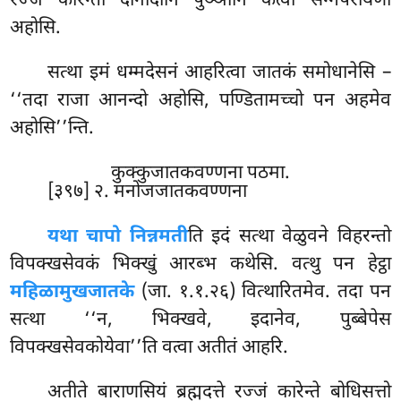
रज्जं कारेन्तो दानादीनि पुञ्ञानि कत्वा सग्गपरायणो
अहोसि.
सत्था
इमं धम्मदेसनं आहरित्वा जातकं समोधानेसि –
‘‘तदा राजा आनन्दो अहोसि, पण्डितामच्चो पन अहमेव
अहोसि’’न्ति.
कुक्कुजातकवण्णना पठमा.
[३९७] २. मनोजजातकवण्णना
यथा चापो निन्नमती
ति इदं सत्था वेळुवने विहरन्तो
विपक्खसेवकं भिक्खुं आरब्भ कथेसि. वत्थु पन हेट्ठा
महिळामुखजातके
(जा. १.१.२६) वित्थारितमेव. तदा पन
सत्था ‘‘न, भिक्खवे, इदानेव, पुब्बेपेस
विपक्खसेवकोयेवा’’ति वत्वा अतीतं आहरि.
अतीते बाराणसियं ब्रह्मदत्ते रज्जं कारेन्ते बोधिसत्तो