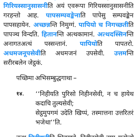
गिरियस्सानुसासनी
ति अयं एवरूपा गिरियस्सानुसासनीति
गरहन्तो आह.
पापसम्पवङ्केना
ति पापेसु सम्पवङ्केन
पापसहायेन.
अच्छन्न
न्ति निमुग्गं.
पापियो च निगच्छती
ति
पापञ्च विन्दति.
हितान
न्ति अत्थकामानं.
अत्थदस्सिन
न्ति
अनागतअत्थं पस्सन्तानं.
पापियो
ति पापतरो.
अधमजनूपसेवी
ति अधमजनं उपसेवी.
उत्तम
न्ति
सरीरबलेन जेट्ठकं.
पच्छिमा
अभिसम्बुद्धगाथा –
.
‘‘निहीयति पुरिसो निहीनसेवी, न च हायेथ
१४
कदाचि तुल्यसेवी;
सेट्ठमुपगमं उदेति खिप्पं, तस्मात्तना उत्तरितरं
भजेथा’’ति.