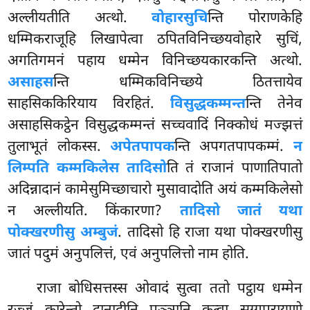
अल्लीयतीति अत्थो.
वोहारसुचि
न्ति
पोराणकेहि
धम्मिकराजूहि लिखापेत्वा ठपितविनिच्छयवोहारे सुचिं,
अगतिगमनं पहाय धम्मेन विनिच्छयकारकन्ति अत्थो.
असाहस
न्ति धम्मिकविनिच्छये ठितत्तायेव
साहसिककिरियाय विरहितं.
विसुद्धकम्मन्त
न्ति तेनेव
असाहसिकट्ठेन विसुद्धकम्मन्तं सच्चवादिं निक्कोधं मज्झत्तं
तुलाभूतं लोकस्स.
अपेतपापक
न्ति अपगतपापकम्मं.
न
लिम्पति कम्मकिलेस तादिसो
ति तं राजानं पाणातिपातो
अदिन्नादानं कामेसुमिच्छाचारो मुसावादोति अयं कम्मकिलेसो
न अल्लीयति. किंकारणा?
तादिसो जातं यथा
पोक्खरणीसु अम्बुजं
. तादिसो हि राजा यथा पोक्खरणीसु
जातं पदुमं अनुपलित्तं, एवं अनुपलित्तो नाम होति.
राजा बोधिसत्तस्स ओवादं सुत्वा ततो पट्ठाय धम्मेन