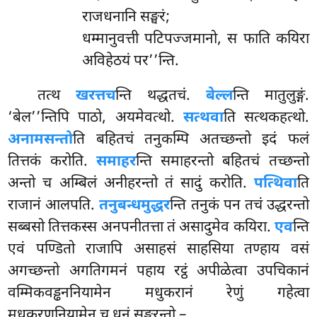
राजधनानि सङ्घरं;
धम्मानुवत्ती पटिपज्जमानो, स फाति कयिरा
अविहेठयं पर’’न्ति.
तत्थ
खरत्तच
न्ति थद्धतचं.
बेल्ल
न्ति मातुलुङ्गं.
‘बेल’’न्तिपि पाठो, अयमेवत्थो.
सत्थवा
ति सत्थकहत्थो.
अनामसन्तो
ति बहितचं तनुकम्पि अतच्छन्तो इदं फलं
तित्तकं करोति.
समाहर
न्ति समाहरन्तो बहितचं तच्छन्तो
अन्तो च अम्बिलं अनीहरन्तो तं सादुं करोति.
पत्थिवा
ति
राजानं आलपति.
तनुबन्धमुद्धर
न्ति
तनुकं पन तचं उद्धरन्तो
सब्बसो तित्तकस्स अनपनीतत्ता तं असादुमेव कयिरा.
एव
न्ति
एवं पण्डितो राजापि असाहसं साहसिया तण्हाय वसं
अगच्छन्तो अगतिगमनं पहाय रट्ठं अपीळेत्वा उपचिकानं
वम्मिकवड्ढननियामेन मधुकरानं रेणुं गहेत्वा
मधुकरणनियामेन च धनं सङ्घरन्तो –