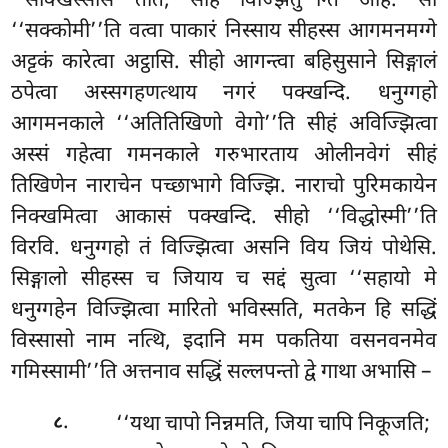
‘‘सक्खिस्ससि तात, सीहं विज्झितु’’न्ति आह. सो
‘‘सक्कोमी’’ति वत्वा पाकारं निस्साय सीहस्स आगमनमग्गे
अट्टकं कारेत्वा अट्ठासि. सीहो आगन्त्वा बहिसुसाने सिङ्गालं
ठपेत्वा अस्सगहणत्थाय नगरं पक्खन्दि. धनुग्गहो
आगमनकाले ‘‘अतितिखिणो वेगो’’ति सीहं अविज्झित्वा
अस्सं गहेत्वा गमनकाले गरुभारताय ओलीनवेगं सीहं
तिखिणेन नाराचेन पच्छाभागे विज्झि. नाराचो पुरिमकायेन
निक्खमित्वा आकासं पक्खन्दि. सीहो
‘‘विद्धोस्मी’’ति
विरवि. धनुग्गहो तं विज्झित्वा असनि विय जियं पोथेसि.
सिङ्गालो सीहस्स च जियाय च सद्दं सुत्वा ‘‘सहायो मे
धनुग्गहेन विज्झित्वा मारितो भविस्सति, मतकेन हि सद्धिं
विस्सासो नाम नत्थि, इदानि मम पकतिया वसनवनमेव
गमिस्सामी’’ति अत्तनाव सद्धिं सल्लपन्तो द्वे गाथा अभासि –
.
‘‘यथा चापो निन्नमति, जिया चापि निकूजति;
८