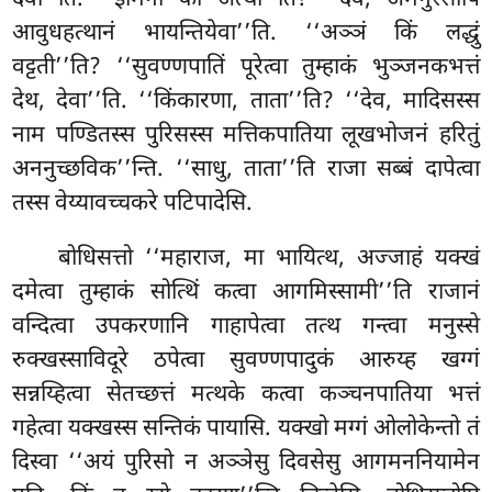
आवुधहत्थानं भायन्तियेवा’’ति. ‘‘अञ्ञं किं लद्धुं
वट्टती’’ति? ‘‘सुवण्णपातिं पूरेत्वा तुम्हाकं भुञ्जनकभत्तं
देथ, देवा’’ति. ‘‘किंकारणा, ताता’’ति? ‘‘देव, मादिसस्स
नाम पण्डितस्स पुरिसस्स मत्तिकपातिया लूखभोजनं हरितुं
अननुच्छविक’’न्ति. ‘‘साधु, ताता’’ति राजा सब्बं दापेत्वा
तस्स वेय्यावच्चकरे पटिपादेसि.
बोधिसत्तो ‘‘महाराज, मा भायित्थ, अज्जाहं यक्खं
दमेत्वा तुम्हाकं सोत्थिं कत्वा आगमिस्सामी’’ति राजानं
वन्दित्वा उपकरणानि गाहापेत्वा तत्थ गन्त्वा मनुस्से
रुक्खस्साविदूरे ठपेत्वा सुवण्णपादुकं आरुय्ह खग्गं
सन्नय्हित्वा सेतच्छत्तं मत्थके कत्वा कञ्चनपातिया भत्तं
गहेत्वा यक्खस्स सन्तिकं पायासि. यक्खो मग्गं ओलोकेन्तो तं
दिस्वा ‘‘अयं पुरिसो न अञ्ञेसु दिवसेसु आगमननियामेन