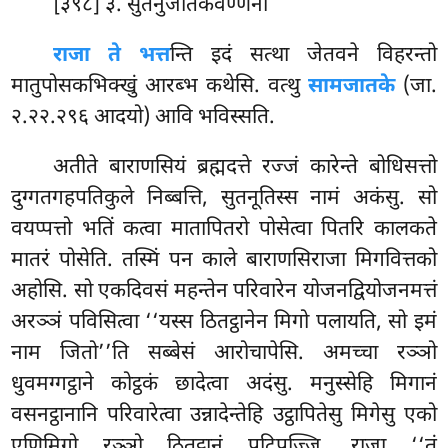
[३९८] ३. सुतनुजातकवण्णना
राजा ते भत्त
न्ति इदं सत्था जेतवने विहरन्तो
मातुपोसकभिक्खुं आरब्भ कथेसि. वत्थु
सामजातके
(जा.
२.२२.२९६ आदयो) आवि भविस्सति.
अतीते
बाराणसियं ब्रह्मदत्ते रज्जं कारेन्ते बोधिसत्तो
दुग्गतगहपतिकुले निब्बत्ति, सुतनूतिस्स नामं अकंसु. सो
वयप्पत्तो भतिं कत्वा मातापितरो पोसेत्वा पितरि कालकते
मातरं पोसेति. तस्मिं पन काले बाराणसिराजा मिगवित्तको
अहोसि. सो एकदिवसं महन्तेन परिवारेन योजनद्वियोजनमत्तं
अरञ्ञं पविसित्वा ‘‘यस्स ठितट्ठानेन मिगो पलायति, सो इमं
नाम जितो’’ति सब्बेसं आरोचापेसि. अमच्चा रञ्ञो
धुवमग्गट्ठाने कोट्ठकं छादेत्वा अदंसु. मनुस्सेहि मिगानं
वसनट्ठानानि परिवारेत्वा उन्नादेन्तेहि उट्ठापितेसु मिगेसु एको
एणिमिगो रञ्ञो ठितट्ठानं पटिपज्जि. राजा ‘‘तं