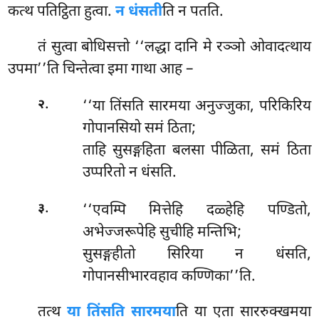
कत्थ पतिट्ठिता हुत्वा.
न धंसती
ति न पतति.
तं
सुत्वा बोधिसत्तो ‘‘लद्धा दानि मे रञ्ञो ओवादत्थाय
उपमा’’ति चिन्तेत्वा इमा गाथा आह –
.
‘‘या तिंसति सारमया अनुज्जुका, परिकिरिय
२
गोपानसियो समं ठिता;
ताहि सुसङ्गहिता बलसा पीळिता, समं ठिता
उप्परितो न धंसति.
.
‘‘एवम्पि मित्तेहि दळ्हेहि पण्डितो,
३
अभेज्जरूपेहि सुचीहि मन्तिभि;
सुसङ्गहीतो सिरिया न धंसति,
गोपानसीभारवहाव कण्णिका’’ति.
तत्थ
या तिंसति सारमया
ति या एता साररुक्खमया