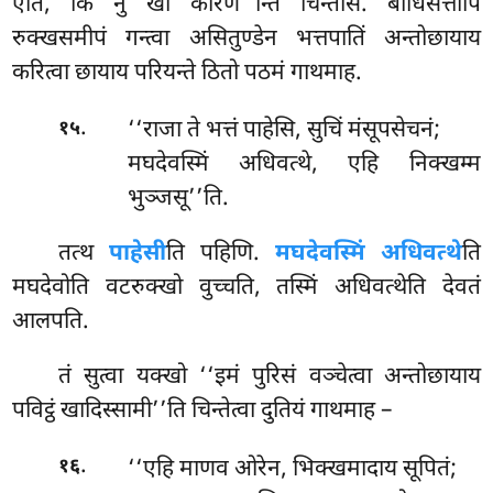
एति, किं नु खो कारण’’न्ति चिन्तेसि. बोधिसत्तोपि
रुक्खसमीपं गन्त्वा असितुण्डेन भत्तपातिं अन्तोछायाय
करित्वा छायाय परियन्ते ठितो पठमं गाथमाह.
.
‘‘राजा ते भत्तं पाहेसि, सुचिं मंसूपसेचनं;
१५
मघदेवस्मिं अधिवत्थे, एहि निक्खम्म
भुञ्जसू’’ति.
तत्थ
पाहेसी
ति पहिणि.
मघदेवस्मिं अधिवत्थे
ति
मघदेवोति वटरुक्खो वुच्चति, तस्मिं अधिवत्थेति देवतं
आलपति.
तं
सुत्वा यक्खो ‘‘इमं पुरिसं वञ्चेत्वा अन्तोछायाय
पविट्ठं खादिस्सामी’’ति चिन्तेत्वा दुतियं गाथमाह –
.
‘‘एहि माणव ओरेन, भिक्खमादाय सूपितं;
१६