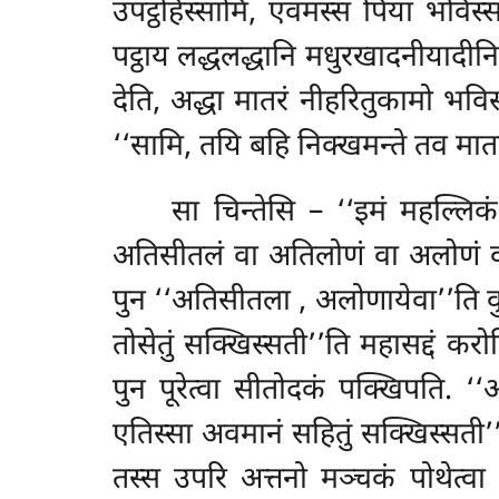
उपट्ठहिस्सामि, एवमस्स पिया भविस्सा
पट्ठाय लद्धलद्धानि मधुरखादनीयादीनि
देति, अद्धा मातरं नीहरितुकामो
भविस
‘‘सामि, तयि बहि निक्खमन्ते तव मात
सा चिन्तेसि – ‘‘इमं महल्लिकं 
अतिसीतलं वा अतिलोणं वा अलोणं वा दे
पुन ‘‘अतिसीतला
, अलोणायेवा’’ति
व
तोसेतुं सक्खिस्सती’’ति महासद्दं करोति
पुन पूरेत्वा सीतोदकं पक्खिपति. ‘‘अ
एतिस्सा अवमानं सहितुं सक्खिस्सती’’त
तस्स उपरि अत्तनो मञ्चकं पोथेत्वा