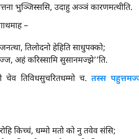
त्तना भुञ्जिस्ससि, उदाहु अञ्ञं कारणमत्थीति.
 गाथमाह –
ोजनत्था, तिलोदनो हेहिति साधुपक्को;
मज्ज, अहं करिस्सामि सुसानमज्झे’’ति.
्मो चेव तिविधसुचरितधम्मो च.
तस्स पहुत्तमज्
ोहि किच्चं, धम्मो मतो को नु तवेव संसि;