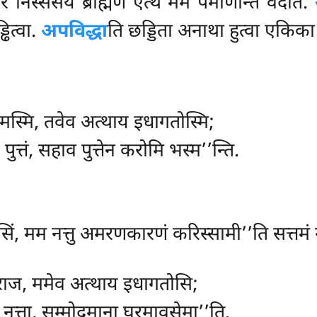
िरं निस्संसयं ब्राह्मण एत्थ मम पमाणन्ति वदति.
ढित्वा.
अपविद्धा
ति छड्डिता अनाथा हुत्वा एकिक
मस्मि, तवेव अत्थाय इधागतोस्मि;
ुत्तं, सहाव पुत्तेन करोमि भस्म’’न्ति.
थेसिं, मम नत्तु अमरणकारणं करिस्सामी’’ति सत्तम
ेवराज, ममेव अत्थाय इधागतोसि;
 नत्ता, सम्मोदमाना घरमावसेमा’’ति.