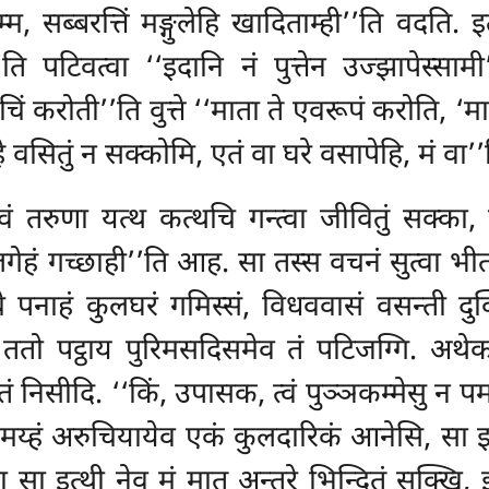
‘अम्म, सब्बरत्तिं मङ्गुलेहि खादिताम्ही’’ति वदति
’’ति पटिवत्वा ‘‘इदानि नं पुत्तेन उज्झापेस्सा
चिं करोती’’ति वुत्ते ‘‘माता ते एवरूपं करोति, ‘
वसितुं न सक्कोमि, एतं वा घरे वसापेहि, मं वा
 त्वं तरुणा यत्थ कत्थचि गन्त्वा जीवितुं सक्क
लगेहं गच्छाही’’ति आह. सा तस्स वचनं सुत्वा भीत
े पनाहं कुलघरं गमिस्सं, विधववासं वसन्ती दुक
 ततो पट्ठाय पुरिमसदिसमेव तं पटिजग्गि. अथ
न्तं निसीदि. ‘‘किं, उपासक, त्वं पुञ्ञकम्मेसु न प
ा मय्हं अरुचियायेव एकं कुलदारिकं आनेसि, सा
ा सा इत्थी नेव मं मातु
अन्तरे भिन्दितुं सक्खि,