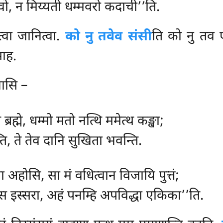
वो, न मिय्यती धम्मवरो कदाची’’ति.
्वा जानित्वा.
को नु तवेव संसी
ति को नु तव
माह.
भासि –
्रह्मे, धम्मो मतो नत्थि ममेत्थ कङ्खा;
ति, ते तेव दानि सुखिता भवन्ति.
ा अहोसि, सा मं वधित्वान विजायि पुत्तं;
्स इस्सरा, अहं पनम्हि अपविद्धा एकिका’’ति.