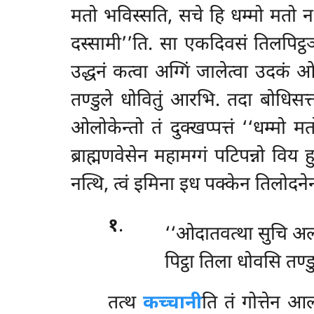
मतो भविस्सति, सचे हि धम्मो
मतो न भ
दस्सामी’’ति. सा एकदिवसं तिलपिट्ठ
उद्धनं कत्वा अग्गिं जालेत्वा उदकं ओरु
तण्डुले धोवितुं आरभि. तदा बोधिसत्
ओलोकेन्तो तं दुक्खप्पत्तं ‘‘धम्मो
ब्राह्मणवेसेन महामग्गं पटिपन्नो विय
नत्थि, त्वं इमिना इध पक्केन तिलोदने
१
.
‘‘ओदातवत्था सुचि अल्
पिट्ठा तिला धोवसि तण्ड
तत्थ
कच्चानी
ति तं गोत्तेन 