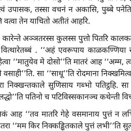
त्वं उपासक, तस्सा वचनं न अकासि, पुब्बे पनेतिस
’ति वत्वा तेन याचितो अतीतं आहरि.
जं कारेन्ते अञ्ञतरस्स कुलस्स पुत्तो पितरि कालकते
वित्थारेतब्बं
. ‘‘अहं एवरूपाय काळकण्णिया सद्
हेत्वा ‘‘मातुयेव मे दोसो’’ति मातरं आह ‘‘अम्म, त
ने वसाही’’ति. सा ‘‘साधू’’ति रोदमाना निक्खमित्व
 घरा निक्खन्तकाले सुणिसाय गब्भो पतिट्ठहि. 
 लद्धो’’ति पतिनो च पटिविस्सकानञ्च कथेन्ती वि
मिकं आह ‘‘तव मातरि गेहे वसमानाय पुत्तं न लभ
 ‘‘मम किर निक्कड्ढितकाले पुत्तं लभी’’ति सुत्वा