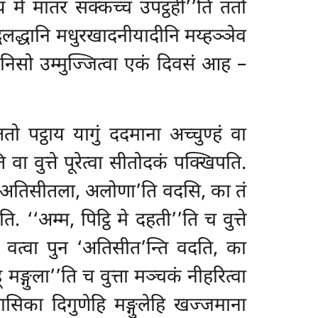
ं मे मातरं सक्कच्चं उपट्ठही’’ति ततो
्धलद्धानि मधुरखादनीयादीनि मय्हञ्ञेव
निसो उम्मुज्जित्वा एकं दिवसं आह –
ततो पट्ठाय यागुं ददमाना अच्चुण्हं वा
ा वुत्ते पूरेत्वा सीतोदकं पक्खिपति.
पुन ‘अतिसीतला, अलोणा’ति वदसि, का तं
ि. ‘‘अम्म, पिट्ठि मे दहती’’ति च वुत्ते
्ति वत्वा पुन ‘अतिसीत’न्ति वदति, का
ङ्गुला’’ति च वुत्ता मञ्चकं नीहरित्वा
ासिका दिगुणेहि मङ्गुलेहि खज्जमाना