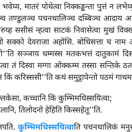
वेय्य, मातरं पोथेत्वा निक्कड्ढन्ता पुत्तं न लभेय्
ञ्च तण्डुलञ्च पचनथालिञ्च दब्बिञ्च आदाय आम
य्ह ससीसं न्हत्वा साटकं निवासेत्वा मुखं विक्खाले
तो सक्को देवराजा अहोसि. बोधिसत्ता च नाम अप
 मतो’’ति सञ्ञाय धम्मस्स मतकभत्तं दातुकामं द
 हुत्वा तं दिस्वा मग्गा ओक्कम्म तस्सा सन्तिके ठ
न किं करिस्ससी’’ति कथं समुट्ठापेन्तो पठमं गाथ
लकेसा, कच्चानि किं कुम्भिमधिस्सयित्वा;
ुलानि, तिलोदनो हेहिति किस्सहेतू’’ति.
आलपति.
कुम्भिमधिस्सयित्वा
ति पचनथालिकं मनुस्