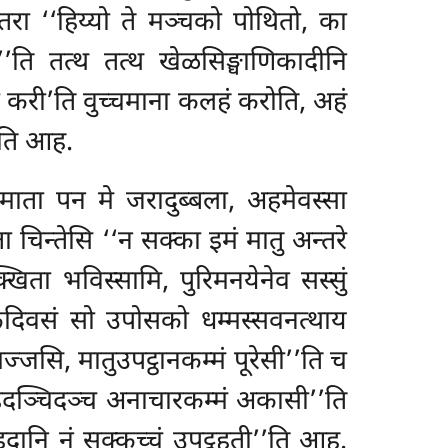
. इतरा ‘‘हिय्यो ते मञ्चको पोथितो, का
मी’’ति तत्थ तत्थ खेळसिङ्घाणिकादीनि
मा करी’ति वुच्चमाना कलहं करोति, अहं
’’ति आह.
ा, माता पन मे जरादुब्बला, अहमेवस्सा
ा चिन्तेसि ‘‘न सक्का इमं मातु अन्तरे
्खिता भविस्सामि, पुरिमनयेनेव सस्सुं
ेकदिवसं सो उपोसको धम्मस्सवनत्थाय
मज्जसि, मातुउपट्ठानकम्मं पूरेसी’’ति च
 इदञ्चिदञ्च अनाचारकम्मं अकासी’’ति
 इदानि नं सक्कच्चं उपट्ठहती’’ति आह.