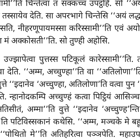
मी’’ति चिन्तेत्वा तं सक्कच्चं उपट्ठहि. सो ‘‘अय
 तस्सायेव देति. सा अपरभागे चिन्तेसि ‘‘अयं लद
्सति, नीहरणूपायमस्सा करिस्सामी’’ति एवं अयो
ा मं अक्कोसती’’ति. सो तुण्ही अहोसि.
उज्झापेत्वा पुत्तस्स पटिकूलं कारेस्सामी’’ति. 
ति. ‘‘अम्म, अच्चुण्हा’’ति वा ‘‘अतिलोणा’’ति व
ुत्ते ‘‘इदानेव ‘अच्चुण्हा, अतिलोणा’ति वत्वा 
. न्हानोदकम्पि अच्चुण्हं कत्वा पिट्ठियं आसिञ्चत
तिसीतं, अम्मा’’ति वुत्ते ‘‘इदानेव ‘अच्चुण्ह’न
ि पटिविस्सकानं कथेसि. ‘‘अम्म, मञ्चके मे बहू म
 ‘‘पोथितो मे’’ति अतिहरित्वा पञ्ञपेति. महाउप