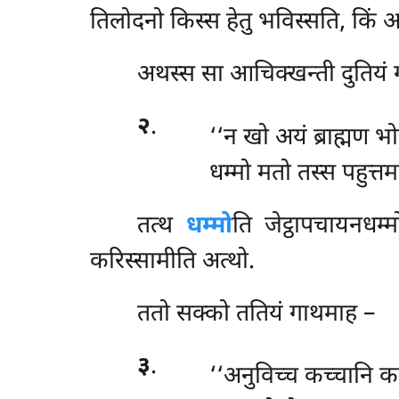
तिलोदनो किस्स हेतु भविस्सति, किं अ
अथस्स सा आचिक्खन्ती दुतियं
२
.
‘‘न
खो अयं ब्राह्मण भ
धम्मो मतो तस्स पहुत्त
तत्थ
धम्मो
ति जेट्ठापचायनधम
करिस्सामीति अत्थो.
ततो सक्को ततियं गाथमाह –
३
.
‘‘अनुविच्च कच्चानि कर