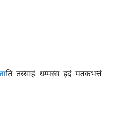
जा
ति तस्साहं धम्मस्स इदं मतकभत्तं