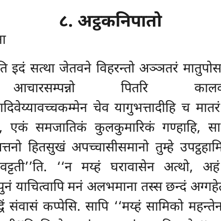
८. अट्ठकनिपातो
ना
ति इदं सत्था जेतवने विहरन्तो अञ्ञतरं मातु
 आचारसम्पन्नो पितरि कालक
दिवेय्यावच्चकम्मेन चेव यागुभत्तादीहि च मात
 एकं समजातिकं कुलकुमारिकं गण्हाहि, सा मं
तनो हितसुखं अपच्चासीसमानो तुम्हे उपट्ठहाम
ट्टती’’ति. ‘‘न मय्हं घरावासेन अत्थो, अहं तु
्पुनं याचित्वापि मनं अलभमाना तस्स छन्दं अग्ग
िं संवासं कप्पेसि. सापि ‘‘मय्हं सामिको महन्तेन