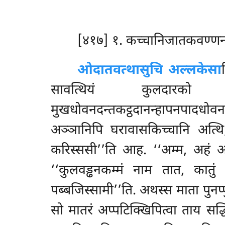
[४१७] १. कच्चानिजातकवण्ण
ओदातवत्था
सुचि अल्लकेसा
सावत्थियं कुलदारको
मुखधोवनदन्तकट्ठदानन्हापनपादधोवना
अञ्ञानिपि घरावासकिच्चानि अत्थि,
करिस्ससी’’ति आह. ‘‘अम्म, अहं अत्
‘‘कुलवड्ढनकम्मं नाम तात, कातुं व
पब्बजिस्सामी’’ति. अथस्स माता पुनप
सो मातरं अप्पटिक्खिपित्वा ताय सद्ध