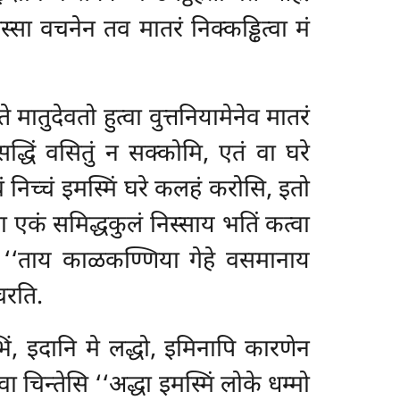
्सा वचनेन तव मातरं निक्कड्ढित्वा मं
 मातुदेवतो हुत्वा वुत्तनियामेनेव मातरं
धिं वसितुं न सक्कोमि, एतं वा घरे
्वं निच्चं इमस्मिं घरे कलहं करोसि, इतो
ा एकं समिद्धकुलं निस्साय भतिं कत्वा
सा ‘‘ताय काळकण्णिया गेहे वसमानाय
चरति.
िं, इदानि मे लद्धो, इमिनापि कारणेन
 चिन्तेसि ‘‘अद्धा इमस्मिं लोके धम्मो