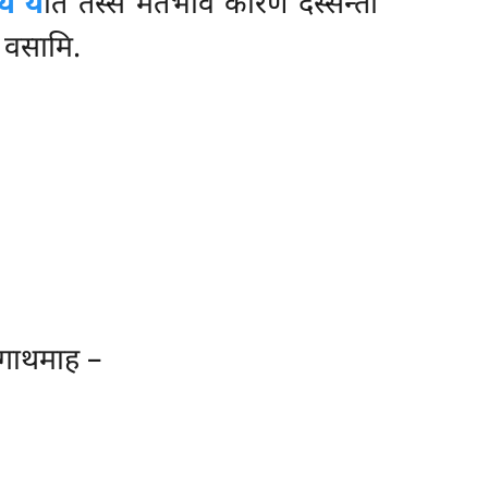
ये ये
ति तस्स मतभावे कारणं दस्सेन्ती
ा वसामि.
ं गाथमाह –