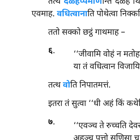
तत्थ
दळ्हप्पमाण
न्ति दळ्हं थ
एवमाह.
वधित्वाना
ति पोथेत्वा निक्कड्
ततो सक्को छट्ठं गाथमाह –
६
.
‘‘जीवामि वोहं न मतोह
या तं वधित्वान विजायि प
तत्थ
वो
ति निपातमत्तं.
इतरा
तं सुत्वा ‘‘धी अहं किं क
७
.
‘‘एवञ्च ते रुच्चति द
अहञ्च पुत्तो सुणिसा च