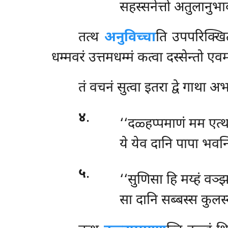
सहस्सनेत्तो अतुलानुभा
तत्थ
अनुविच्चा
ति उपपरिक्खित
धम्मवरं उत्तमधम्मं कत्वा दस्सेन्तो एव
तं
वचनं सुत्वा इतरा द्वे गाथा अ
४
.
‘‘दळ्हप्पमाणं मम एत्थ ब
ये येव दानि पापा भवन्
५
.
‘‘सुणिसा हि मय्हं वञ्झ
सा दानि सब्बस्स कुलस