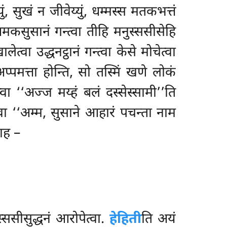
युं, सुखं न जीवेय्युं, धम्मस्स मतकभत्तं
कसुसानं गन्त्वा तीहि मनुस्ससीसेहि
त्वा उद्धनट्ठानं गन्त्वा केसे मोचेत्वा
्पमत्ता होन्ति, सो तस्मिं खणे लोकं
िस्वा ‘‘अज्ज
मय्हं बलं दस्सेस्सामी’’ति
त्वा ‘‘अम्म, सुसाने आहारं पचन्ता नाम
माह –
ससीसुद्धनं आरोपेत्वा.
हेहिती
ति अयं