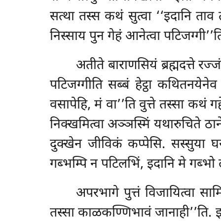
सत्था तस्स कथं सुत्वा ‘‘इदानि ताव 
निस्साय पुन गेहं आनेत्वा पटिजग्गी’
अतीते बाराणसियं ब्रह्मदत्ते रज्
पटिजग्गीति सब्बं हेट्ठा कथितनयेनेव 
वसापेहि, मं वा’’ति वुत्ते तस्सा कथं ग
निक्खमित्वा अञ्ञस्मिं यथारुचिते ठा
दुक्खेन जीविकं कप्पेसि. सस्सुया
गब्भम्पि न पटिलभिं, इदानि मे गब्भो
अपरभागे पुत्तं विजायित्वा सा
तस्सा काळकण्णिभावं जानाही’’ति. इतरा