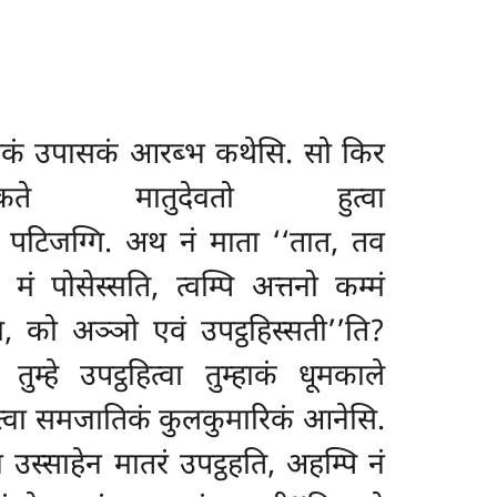
पोसकं उपासकं आरब्भ कथेसि. सो किर
ते मातुदेवतो हुत्वा
रं पटिजग्गि. अथ नं माता ‘‘तात, तव
 पोसेस्सति, त्वम्पि अत्तनो कम्मं
ि, को अञ्ञो एवं उपट्ठहिस्सती’’ति?
म्हे उपट्ठहित्वा तुम्हाकं धूमकाले
हेत्वा समजातिकं कुलकुमारिकं आनेसि.
 उस्साहेन मातरं उपट्ठहति, अहम्पि नं