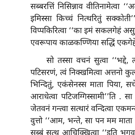
सब्बरत्तिं निसिन्नाव वीतिनामेत्वा ‘
इमिस्सा किच्चं नित्थरितुं सक्कोती
विप्पकिरित्वा ‘‘का इमं सकलगेहं असु
एवरूपाय काळकण्णिया सद्धिं एकगेहे 
सो तस्सा वचनं सुत्वा ‘‘भद्दे,
पटिसरणं, त्वं निक्खमित्वा अत्तनो कु
भिन्दितुं, एकंसेनस्स माता पिया, सच
आराधेत्वा पटिजग्गिस्सामी’’ति
. सा
जेतवनं गन्त्वा सत्थारं वन्दित्वा एकम
वुत्तो ‘‘आम, भन्ते, सा पन मम मात
सब्बं सत्थु आचिक्खित्वा ‘‘इति भगव