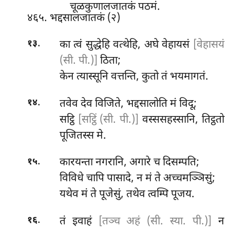
चूळकुणालजातकं पठमं.
४६५. भद्दसालजातकं (२)
.
का त्वं सुद्धेहि वत्थेहि, अघे वेहायसं
[वेहासयं
१३
(सी. पी.)]
ठिता;
केन त्यास्सूनि वत्तन्ति, कुतो तं भयमागतं.
.
तवेव देव विजिते, भद्दसालोति मं विदू;
१४
सट्ठि
[सट्ठिं (सी. पी.)]
वस्ससहस्सानि, तिट्ठतो
पूजितस्स मे.
.
कारयन्ता
नगरानि, अगारे च दिसम्पति;
१५
विविधे चापि पासादे, न मं ते अच्चमञ्ञिसुं;
यथेव मं ते पूजेसुं, तथेव त्वम्पि पूजय.
.
तं इवाहं
[तञ्च अहं (सी. स्या. पी.)]
न
१६