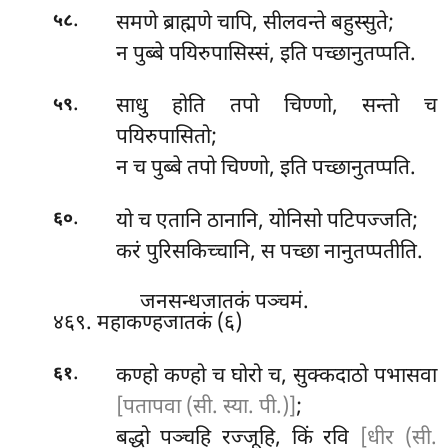
.
समणे ब्राह्मणे चापि, सीलवन्ते बहुस्सुते;
५८
न पुब्बे पयिरुपासिस्सं, इति पच्छानुतप्पति.
.
साधु होति तपो चिण्णो, सन्तो च
५९
पयिरुपासितो;
न च पुब्बे तपो चिण्णो, इति पच्छानुतप्पति.
.
यो च एतानि ठानानि, योनिसो पटिपज्जति;
६०
करं पुरिसकिच्चानि, स पच्छा नानुतप्पतीति.
जनसन्धजातकं पञ्चमं.
४६९. महाकण्हजातकं (६)
.
कण्हो
कण्हो च घोरो च, सुक्कदाठो पभासवा
६१
[पतापवा (सी. स्या. पी.)]
;
बद्धो पञ्चहि रज्जूहि, किं रवि
[धीर (सी.