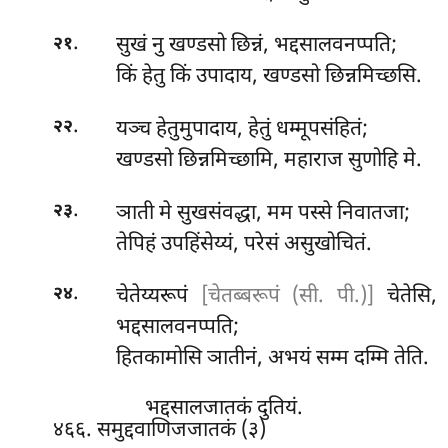
.
सुखं नु खण्डसो छिन्नं, भद्दसालवनप्पति;
२१
किं हेतु किं उपादाय, खण्डसो छिन्नमिच्छसि.
.
यञ्च हेतुमुपादाय, हेतुं धम्मूपसंहितं;
२२
खण्डसो छिन्नमिच्छामि, महाराज सुणोहि मे.
.
ञाती मे सुखसंवद्धा, मम पस्से निवातजा;
२३
तेपिहं उपहिंसेय्यं, परेसं असुखोचितं.
.
चेतेय्यरूपं
[चेतब्बरूपं (सी. पी.)]
चेतेसि,
२४
भद्दसालवनप्पति;
हितकामोसि ञातीनं, अभयं सम्म दम्मि तेति.
भद्दसालजातकं दुतियं.
४६६. समुद्दवाणिजजातकं (३)