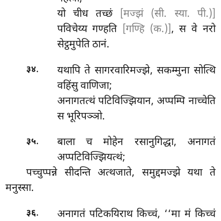
यो चीध तच्छं
[मज्झं (सी. स्या. पी.)]
पविचेय्य गण्हति
[गण्हि (क.)]
, स वे नरो
सेट्ठमुपेति ठानं.
.
यथापि ते सागरवारिमज्झे, सकम्मुना सोत्थि
३४
वहिंसु वाणिजा;
अनागतत्थं पटिविज्झियान, अप्पम्पि नाच्चेति
स भूरिपञ्ञो.
.
बाला
च मोहेन रसानुगिद्धा, अनागतं
३५
अप्पटिविज्झियत्थं;
पच्चुप्पन्ने सीदन्ति अत्थजाते, समुद्दमज्झे यथा ते
मनुस्सा.
.
अनागतं
पटिकयिराथ किच्चं, ‘‘मा मं किच्चं
३६