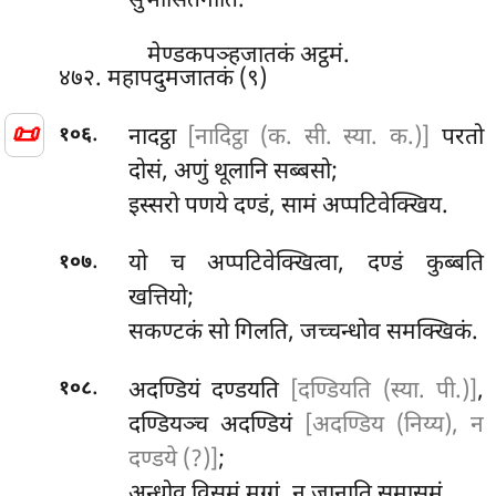
सुभासितेनाति.
मेण्डकपञ्हजातकं अट्ठमं.
४७२. महापदुमजातकं (९)
📜
.
नादट्ठा
[नादिट्ठा (क. सी. स्या. क.)]
परतो
१०६
दोसं, अणुं थूलानि सब्बसो;
इस्सरो पणये दण्डं, सामं अप्पटिवेक्खिय.
.
यो च अप्पटिवेक्खित्वा, दण्डं कुब्बति
१०७
खत्तियो;
सकण्टकं सो गिलति, जच्चन्धोव समक्खिकं.
.
अदण्डियं दण्डयति
[दण्डियति (स्या. पी.)]
,
१०८
दण्डियञ्च अदण्डियं
[अदण्डिय (निय्य), न
दण्डये (?)]
;
अन्धोव विसमं मग्गं, न जानाति समासमं.