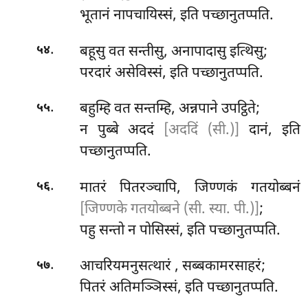
भूतानं नापचायिस्सं, इति पच्छानुतप्पति.
.
बहूसु वत सन्तीसु, अनापादासु इत्थिसु;
५४
परदारं असेविस्सं, इति पच्छानुतप्पति.
.
बहुम्हि वत सन्तम्हि, अन्नपाने उपट्ठिते;
५५
न पुब्बे अददं
[अददिं (सी.)]
दानं, इति
पच्छानुतप्पति.
.
मातरं पितरञ्चापि, जिण्णकं गतयोब्बनं
५६
[जिण्णके गतयोब्बने (सी. स्या. पी.)]
;
पहु
सन्तो न पोसिस्सं, इति पच्छानुतप्पति.
.
आचरियमनुसत्थारं
, सब्बकामरसाहरं;
५७
पितरं अतिमञ्ञिस्सं, इति पच्छानुतप्पति.