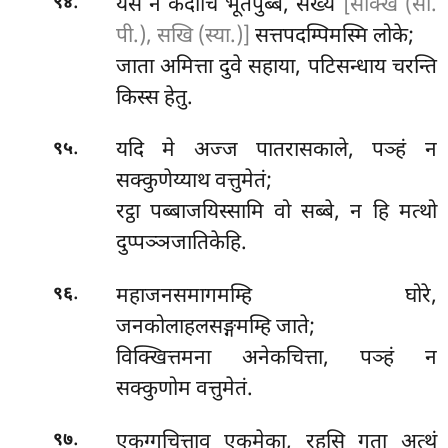
.
येसं
न कदाचि भूतपुब्बं, सख्यं
[सक्खिं (सी.
९४
पी.), सखि (स्या.)]
सत्तपदम्पिमस्मि लोके;
जाता अमित्ता दुवे सहाया, पटिसन्धाय चरन्ति
किस्स हेतु.
.
यदि
मे अज्ज पातरासकाले, पञ्हं न
९५
सक्कुणेय्याथ वत्तुमेतं;
रट्ठा पब्बाजयिस्सामि वो सब्बे, न हि मत्थो
दुप्पञ्ञजातिकेहि.
.
महाजनसमागमम्हि घोरे,
९६
जनकोलाहलसङ्गमम्हि जाते;
विक्खित्तमना अनेकचित्ता, पञ्हं न
सक्कुणोम वत्तुमेतं.
.
एकग्गचित्ताव एकमेका, रहसि गता अत्थं
९७