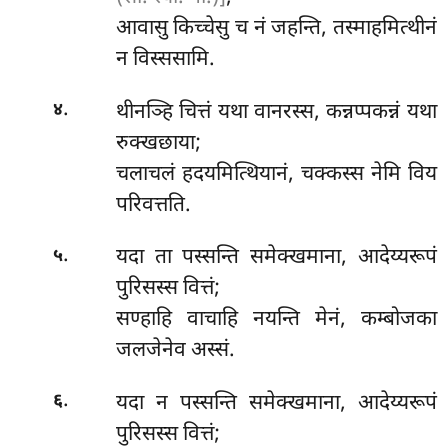
आवासु किच्चेसु च नं जहन्ति, तस्माहमित्थीनं
न विस्ससामि.
.
थीनञ्हि चित्तं यथा वानरस्स, कन्नप्पकन्नं यथा
४
रुक्खछाया;
चलाचलं हदयमित्थियानं, चक्कस्स नेमि विय
परिवत्तति.
.
यदा ता पस्सन्ति समेक्खमाना, आदेय्यरूपं
५
पुरिसस्स वित्तं;
सण्हाहि वाचाहि नयन्ति मेनं, कम्बोजका
जलजेनेव अस्सं.
.
यदा न पस्सन्ति समेक्खमाना, आदेय्यरूपं
६
पुरिसस्स वित्तं;