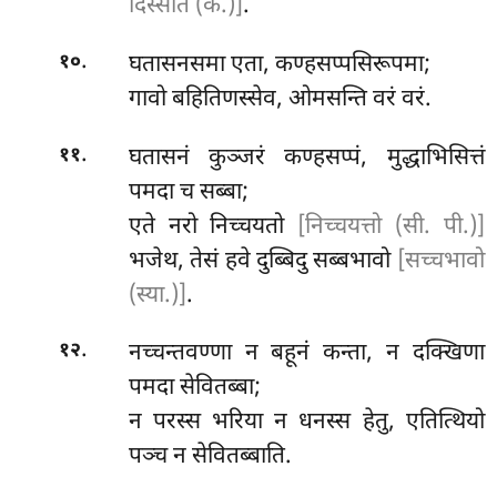
दिस्सति (क.)]
.
.
घतासनसमा एता, कण्हसप्पसिरूपमा;
१०
गावो बहितिणस्सेव, ओमसन्ति वरं वरं.
.
घतासनं कुञ्जरं कण्हसप्पं, मुद्धाभिसित्तं
११
पमदा च सब्बा;
एते नरो निच्चयतो
[निच्चयत्तो (सी. पी.)]
भजेथ, तेसं हवे दुब्बिदु सब्बभावो
[सच्चभावो
(स्या.)]
.
.
नच्चन्तवण्णा
न बहूनं कन्ता, न दक्खिणा
१२
पमदा सेवितब्बा;
न परस्स भरिया न धनस्स हेतु, एतित्थियो
पञ्च न सेवितब्बाति.