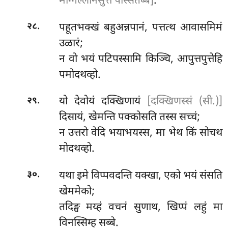
मोग्गल्लानसुत्तं पस्सितब्बं]
.
.
पहूतभक्खं बहुअन्नपानं, पत्तत्थ आवासमिमं
२८
उळारं;
न वो भयं पटिपस्सामि किञ्चि, आपुत्तपुत्तेहि
पमोदथव्हो.
.
यो देवोयं दक्खिणायं
[दक्खिणस्सं (सी.)]
२९
दिसायं, खेमन्ति पक्कोसति तस्स सच्चं;
न उत्तरो वेदि भयाभयस्स, मा भेथ किं सोचथ
मोदथव्हो.
.
यथा इमे विप्पवदन्ति यक्खा, एको भयं संसति
३०
खेममेको;
तदिङ्घ मय्हं वचनं सुणाथ, खिप्पं
लहुं मा
विनस्सिम्ह सब्बे.