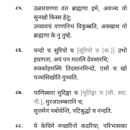
.
उळारवण्णा वत ब्राह्मणा इमे, अयञ्च वो
८५
सुनखो किस्स हेतु;
उच्चावचं वण्णनिभं विकुब्बति, अक्खाथ नो
ब्राह्मणा के नु तुम्हे.
.
चन्दो च सुरियो च
[सूरियो च (क.)]
उभो
८६
इधागता, अयं पन मातलि देवसारथि;
सक्कोहमस्मि तिदसानमिन्दो, एसो च खो
पञ्चसिखोति वुच्चति.
.
पाणिस्सरा
मुदिङ्गा च
[मुतिङ्गा च (सी. स्या.
८७
पी.]
, मुरजालम्बरानि च;
सुत्तमेनं पबोधेन्ति, पटिबुद्धो च नन्दति.
.
ये केचिमे मच्छरिनो कदरिया, परिभासका
८८