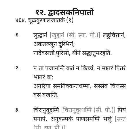
१२. द्वादसकनिपातो
४६४. चूळकुणालजातकं (१)
.
लुद्धानं
[खुद्दानं (सी. स्या. पी.)]
लहुचित्तानं,
१
अकतञ्ञून दुब्भिनं;
नादेवसत्तो पुरिसो, थीनं सद्धातुमरहति.
.
न ता पजानन्ति कतं न किच्चं, न मातरं पितरं
२
भातरं वा;
अनरिया समतिक्कन्तधम्मा, सस्सेव चित्तस्स
वसं वजन्ति.
.
चिरानुवुट्ठम्पि
[चिरानुवुत्थम्पि (सी. पी.)]
पियं
३
मनापं, अनुकम्पकं पाणसमम्पि भत्तुं
[सन्तं
(सी. स्या. पी.)]
;