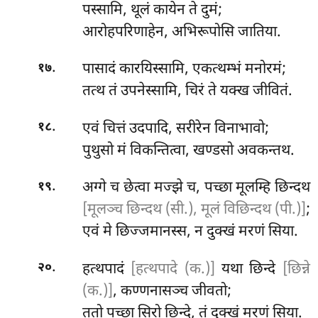
पस्सामि, थूलं कायेन ते दुमं;
आरोहपरिणाहेन, अभिरूपोसि जातिया.
.
पासादं कारयिस्सामि, एकत्थम्भं मनोरमं;
१७
तत्थ तं उपनेस्सामि, चिरं ते यक्ख जीवितं.
.
एवं चित्तं उदपादि, सरीरेन विनाभावो;
१८
पुथुसो मं विकन्तित्वा, खण्डसो अवकन्तथ.
.
अग्गे
च छेत्वा मज्झे च, पच्छा मूलम्हि छिन्दथ
१९
[मूलञ्च छिन्दथ (सी.), मूलं विछिन्दथ (पी.)]
;
एवं मे छिज्जमानस्स, न दुक्खं मरणं सिया.
.
हत्थपादं
[हत्थपादे (क.)]
यथा छिन्दे
[छिन्ने
२०
(क.)]
, कण्णनासञ्च जीवतो;
ततो पच्छा सिरो छिन्दे, तं दुक्खं मरणं सिया.