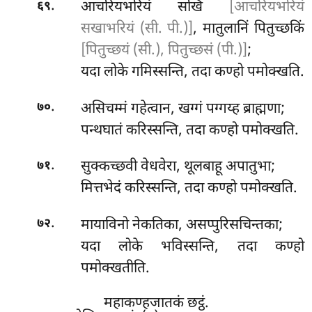
.
आचरियभरियं सखिं
[आचरियभरियं
६९
सखाभरियं (सी. पी.)]
, मातुलानिं पितुच्छकिं
[पितुच्छयं (सी.), पितुच्छसं (पी.)]
;
यदा लोके गमिस्सन्ति, तदा कण्हो पमोक्खति.
.
असिचम्मं गहेत्वान, खग्गं पग्गय्ह ब्राह्मणा;
७०
पन्थघातं करिस्सन्ति, तदा कण्हो पमोक्खति.
.
सुक्कच्छवी वेधवेरा, थूलबाहू अपातुभा;
७१
मित्तभेदं करिस्सन्ति, तदा कण्हो पमोक्खति.
.
मायाविनो नेकतिका, असप्पुरिसचिन्तका;
७२
यदा लोके भविस्सन्ति, तदा कण्हो
पमोक्खतीति.
महाकण्हजातकं छट्ठं.