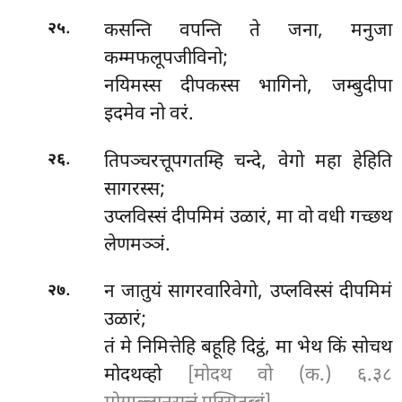
.
कसन्ति
वपन्ति ते जना, मनुजा
२५
कम्मफलूपजीविनो;
नयिमस्स दीपकस्स भागिनो, जम्बुदीपा
इदमेव नो वरं.
.
तिपञ्चरत्तूपगतम्हि चन्दे, वेगो
महा हेहिति
२६
सागरस्स;
उप्लविस्सं दीपमिमं उळारं, मा वो वधी गच्छथ
लेणमञ्ञं.
.
न जातुयं सागरवारिवेगो, उप्लविस्सं दीपमिमं
२७
उळारं;
तं मे निमित्तेहि बहूहि दिट्ठं, मा भेथ किं सोचथ
मोदथव्हो
[मोदथ वो (क.) ६.३८