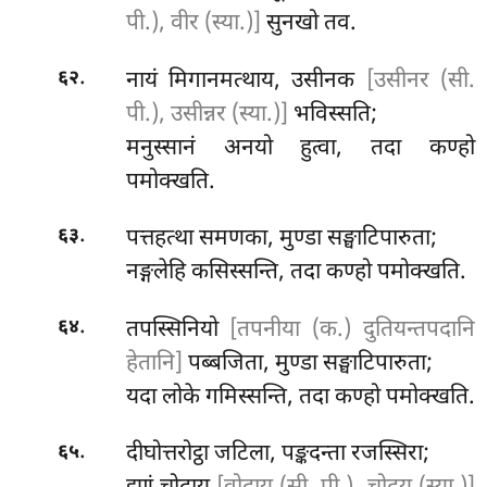
पी.), वीर (स्या.)]
सुनखो तव.
.
नायं मिगानमत्थाय, उसीनक
[उसीनर (सी.
६२
पी.), उसीन्नर (स्या.)]
भविस्सति;
मनुस्सानं अनयो हुत्वा, तदा कण्हो
पमोक्खति.
.
पत्तहत्था समणका, मुण्डा सङ्घाटिपारुता;
६३
नङ्गलेहि कसिस्सन्ति, तदा कण्हो पमोक्खति.
.
तपस्सिनियो
[तपनीया (क.) दुतियन्तपदानि
६४
हेतानि]
पब्बजिता, मुण्डा सङ्घाटिपारुता;
यदा लोके गमिस्सन्ति, तदा कण्हो पमोक्खति.
.
दीघोत्तरोट्ठा
जटिला, पङ्कदन्ता रजस्सिरा;
६५