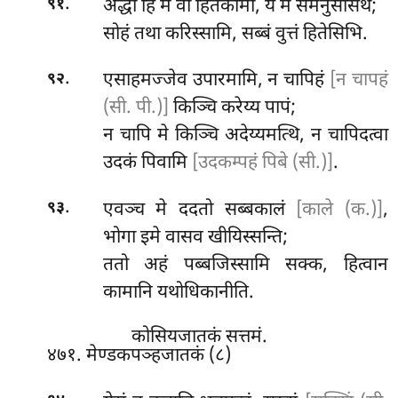
.
अद्धा हि मं वो हितकामा, यं मं समनुसासथ;
९१
सोहं तथा करिस्सामि, सब्बं वुत्तं हितेसिभि.
.
एसाहमज्जेव उपारमामि, न चापिहं
[न चापहं
९२
(सी. पी.)]
किञ्चि करेय्य पापं;
न चापि मे किञ्चि अदेय्यमत्थि, न चापिदत्वा
उदकं पिवामि
[उदकम्पहं पिबे (सी.)]
.
.
एवञ्च मे ददतो सब्बकालं
[काले (क.)]
,
९३
भोगा इमे वासव खीयिस्सन्ति;
ततो अहं पब्बजिस्सामि सक्क, हित्वान
कामानि यथोधिकानीति.
कोसियजातकं सत्तमं.
४७१. मेण्डकपञ्हजातकं (८)