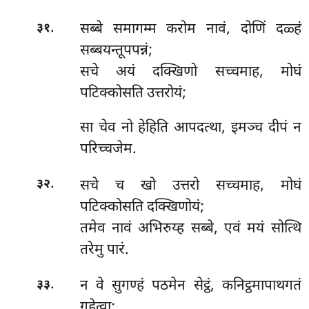
.
सब्बे
समागम्म करोम नावं, दोणिं दळ्हं
३१
सब्बयन्तूपपन्नं;
सचे अयं दक्खिणो सच्चमाह, मोघं
पटिक्कोसति उत्तरोयं;
सा चेव नो हेहिति आपदत्था, इमञ्च दीपं न
परिच्चजेम.
.
सचे च खो उत्तरो सच्चमाह, मोघं
३२
पटिक्कोसति दक्खिणोयं;
तमेव नावं अभिरुय्ह सब्बे, एवं मयं सोत्थि
तरेमु पारं.
.
न वे सुगण्हं पठमेन सेट्ठं, कनिट्ठमापाथगतं
३३
गहेत्वा;