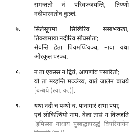
समन्ततो नं परिवज्जयन्ति, तिण्णो
नदीपारगतोव कुल्लं.
.
सिलेसूपमा
सिखिरिव सब्बभक्खा,
७
तिक्खमाया नदीरिव सीघसोता;
सेवन्ति हेता पियमप्पियञ्च, नावा यथा
ओरकूलं परञ्च.
.
न ता एकस्स न द्विन्नं, आपणोव पसारितो;
८
यो ता मय्हन्ति मञ्ञेय्य, वातं जालेन बाधये
[बन्धये (स्या. क.)]
.
.
यथा नदी च पन्थो च, पानागारं सभा पपा;
९
एवं लोकित्थियो नाम, वेला तासं न विज्जति
[इमिस्सा गाथाय पुब्बद्धापरद्धं विपरियायेन