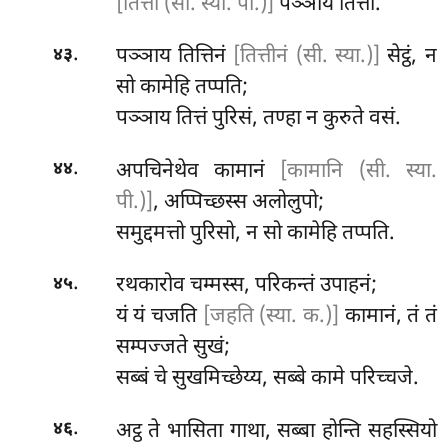
[तित्ता (सी. स्या. पी.)]
पञ्ञाय तित्ता.
.
पञ्ञाय तित्तिनं
[तित्तीनं (सी. स्या.)]
सेट्ठं, न
४३
सो कामेहि तप्पति;
पञ्ञाय तित्तं पुरिसं, तण्हा न कुरुते वसं.
.
अपचिनेथेव कामानं
[कामानि (सी. स्या.
४४
पी.)]
, अप्पिच्छस्स अलोलुपो;
समुद्दमत्तो पुरिसो, न सो कामेहि तप्पति.
.
रथकारोव चम्मस्स, परिकन्तं उपाहनं;
४५
यं यं चजति
[जहति (स्या. क.)]
कामानं, तं तं
सम्पज्जते सुखं;
सब्बं चे सुखमिच्छेय्य, सब्बे कामे परिच्चजे.
.
अट्ठ
ते भासिता गाथा, सब्बा होन्ति सहस्सियो
४६