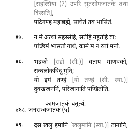
[सहस्सिया (?) उपरि सुतसोमजातके तथा
दिस्सति]
;
पटिगण्ह महाब्रह्मे, साधेतं तव भासितं.
.
न मे अत्थो सहस्सेहि, सतेहि नहुतेहि वा;
४७
पच्छिमं भासतो गाथं, कामे मे न रतो मनो.
.
भद्रको
[सद्दो (सी.)]
वतायं माणवको,
४८
सब्बलोकविदू मुनि;
यो
इमं तण्हं
[यो तण्हं (सी. स्या.)]
दुक्खजननिं, परिजानाति पण्डितोति.
कामजातकं चतुत्थं.
४६८. जनसन्धजातकं (५)
.
दस खलु इमानि
[खलुमानि (स्या.)]
ठानानि,
४९