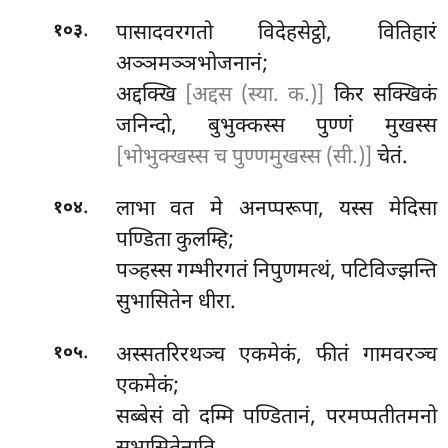
.
पासादवरगतो विदेहसेट्ठो, वितिहारं
१०३
अञ्ञमञ्ञभोजनानं;
अद्दक्खि
[अद्दस (स्या. क.)]
किर सक्खिकं
जनिन्दो, बुभुक्कस्स
पुण्णं मुखस्स
[भोभुक्खस्स च पुण्णमुखस्स (सी.)]
चेतं.
.
लाभा वत मे अनप्परूपा, यस्स मेदिसा
१०४
पण्डिता कुलम्हि;
पञ्हस्स गम्भीरगतं निपुणमत्थं, पटिविज्झन्ति
सुभासितेन धीरा.
.
अस्सतरिरथञ्च एकमेकं, फीतं गामवरञ्च
१०५
एकमेकं;
सब्बेसं वो दम्मि पण्डितानं, परमप्पतीतमनो