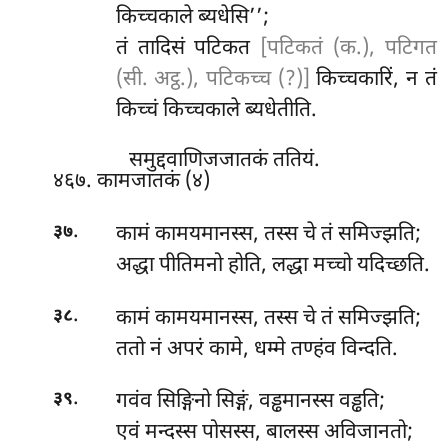
किच्चकाले ब्यधेसि’’;
तं तादिसं पटिकत
[पटिकतं (क.), पटिगत
(सी. अट्ठ.), पटिकच्च (?)]
किच्चकारिं, न तं
किच्चं किच्चकाले ब्यधेतीति.
समुद्दवाणिजजातकं ततियं.
४६७. कामजातकं (४)
.
कामं
कामयमानस्स, तस्स चे तं समिज्झति;
३७
अद्धा पीतिमनो होति, लद्धा मच्चो यदिच्छति.
.
कामं कामयमानस्स, तस्स चे तं समिज्झति;
३८
ततो नं अपरं कामे, धम्मे तण्हंव विन्दति.
.
गवंव सिङ्गिनो सिङ्गं, वड्ढमानस्स वड्ढति;
३९
एवं मन्दस्स पोसस्स, बालस्स अविजानतो;