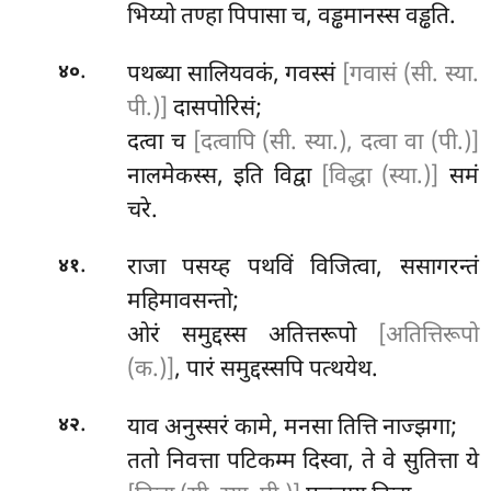
भिय्यो तण्हा पिपासा च, वड्ढमानस्स वड्ढति.
.
पथब्या सालियवकं, गवस्सं
[गवासं (सी. स्या.
४०
पी.)]
दासपोरिसं;
दत्वा च
[दत्वापि (सी. स्या.), दत्वा वा (पी.)]
नालमेकस्स, इति विद्वा
[विद्धा (स्या.)]
समं
चरे.
.
राजा
पसय्ह पथविं विजित्वा, ससागरन्तं
४१
महिमावसन्तो;
ओरं समुद्दस्स अतित्तरूपो
[अतित्तिरूपो
(क.)]
, पारं समुद्दस्सपि पत्थयेथ.
.
याव अनुस्सरं कामे, मनसा तित्ति नाज्झगा;
४२
ततो निवत्ता पटिकम्म दिस्वा, ते वे सुतित्ता ये