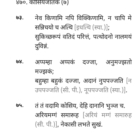
४७०. कोसियजातकं (७)
.
नेव
किणामि नपि विक्किणामि, न
चापि मे
७३
सन्निचयो च अत्थि
[इधत्थि (स्या.)]
;
सुकिच्छरूपं वतिदं परित्तं, पत्थोदनो नालमयं
दुविन्नं.
.
अप्पम्हा अप्पकं दज्जा, अनुमज्झतो
७४
मज्झकं;
बहुम्हा बहुकं दज्जा, अदानं नुपपज्जति
[न
उपपज्जति (सी. पी.), नूपपज्जति (स्या.)]
.
.
तं तं वदामि कोसिय, देहि दानानि भुञ्ज च.
७५
अरियमग्गं समारूह
[अरियं मग्गं समारुह
(सी. पी.)]
, नेकासी लभते सुखं.