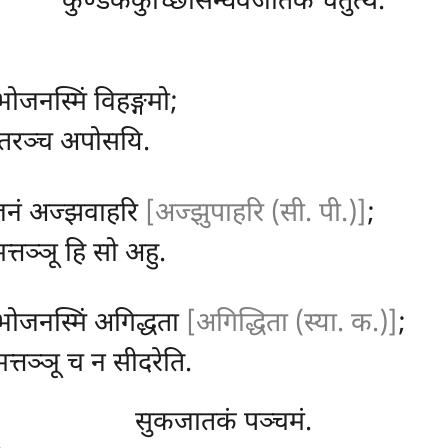
कुण्डककुच्छिसिन्धवजातकं चतुत्थं.
ोजनस्मिं विहङ्गमो;
ातरञ्च अपोसयि.
जनं अज्झवाहरि
[अज्झुपाहरि (सी. पी.)]
;
त्तञ्ञू हि सो अहु.
, भोजनस्मिं अगिद्धता
[अगिद्धिता (स्या. क.)]
;
मत्तञ्ञू च न सीदरेति.
सुकजातकं पञ्चमं.