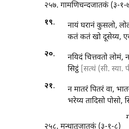
२५७. गामणिचन्दजातकं (३-१-
१९
.
नायं घरानं कुसलो, लो
कतं कतं खो दूसेय्य, एव
२०
.
नयिदं चित्तवतो लोमं, 
सिट्ठं
[सत्थं (सी. स्या. प
२१
.
न मातरं पितरं वा, भात
भरेय्य तादिसो पोसो, सि
२५८. मन्धातुजातकं (३-१-८)