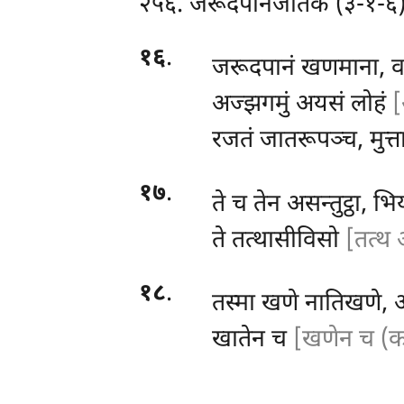
२५६. जरूदपानजातकं (३-१-६
१६
.
जरूदपानं
खणमाना, व
अज्झगमुं अयसं लोहं
[
रजतं जातरूपञ्च, मुत्ता
१७
.
ते च तेन असन्तुट्ठा, भ
ते तत्थासीविसो
[तत्थ 
१८
.
तस्मा
खणे नातिखणे, 
खातेन च
[खणेन च (क.