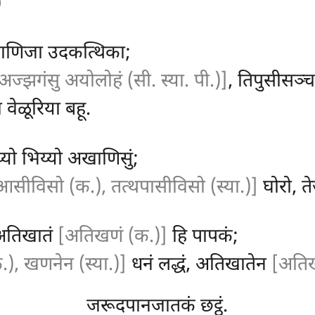
)
ाणिजा उदकत्थिका;
अज्झगंसु अयोलोहं (सी. स्या. पी.)]
, तिपुसीसञ्
 वेळूरिया बहू.
िय्यो भिय्यो अखाणिसुं;
आसीविसो (क.), तत्थपासीविसो (स्या.)]
घोरो, त
अतिखातं
[अतिखणं (क.)]
हि पापकं;
), खणनेन (स्या.)]
धनं लद्धं, अतिखातेन
[अतिख
जरूदपानजातकं छट्ठं.