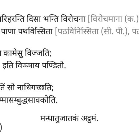
परिहरन्ति दिसा भन्ति विरोचना
[विरोचमाना (क.)
ये पाणा पथविस्सिता
[पठविनिस्सिता (सी. पी.), पठ
ि कामेसु विज्जति;
 इति विञ्ञाय पण्डितो.
रतिं सो नाधिगच्छति;
्मासम्बुद्धसावकोति.
मन्धातुजातकं अट्ठमं.
)