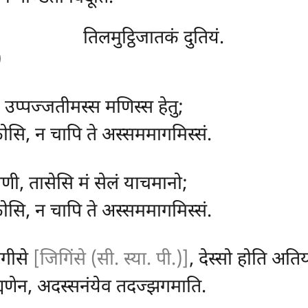
तिलमुट्ठिजातकं दुतियं.
)
, उप्पज्जतीमस्स मणिस्स हेतु;
कोसि, न चापि ते अस्सममागमिस्सं.
ी, तासेसि मं सेलं याचमानो;
कोसि, न चापि ते अस्सममागमिस्सं.
िगीसे
[जिगिंसे (सी. स्या. पी.)]
, देस्सो होति अत
ह्मणेन, अदस्सनंयेव तदज्झगमाति.