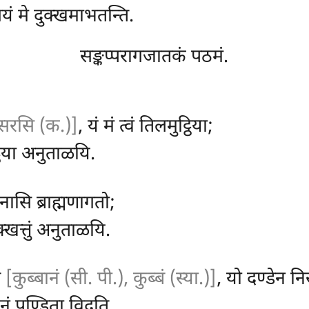
यं मे दुक्खमाभतन्ति.
सङ्कप्परागजातकं पठमं.
सरसि (क.)]
, यं मं त्वं तिलमुट्ठिया;
्ठिया अनुताळयि.
नासि ब्राह्मणागतो;
क्खत्तुं अनुताळयि.
ं
[कुब्बानं (सी. पी.), कुब्बं (स्या.)]
, यो दण्डेन न
 नं पण्डिता विदूति.