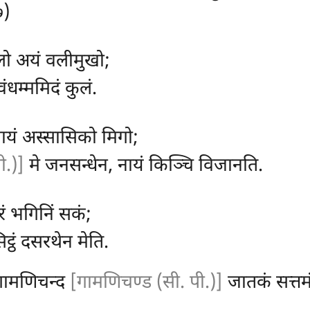
७)
लो अयं वलीमुखो;
ंधम्ममिदं कुलं.
नायं अस्सासिको मिगो;
ी.)]
मे जनसन्धेन, नायं किञ्चि विजानति.
रं भगिनिं सकं;
ट्ठं दसरथेन मेति.
गामणिचन्द
[गामणिचण्ड (सी. पी.)]
जातकं सत्तमं