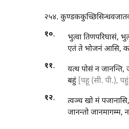
२५४. कुण्डककुच्छिसिन्धवजात
१०
.
भुत्वा तिणपरिघासं, भु
एतं ते भोजनं आसि, कस
११
.
यत्थ पोसं न जानन्ति,
बहुं
[पहू (सी. पी.), पहु
१२
.
त्वञ्च
खो मं पजानासि, 
जानन्तो जानमागम्म, न