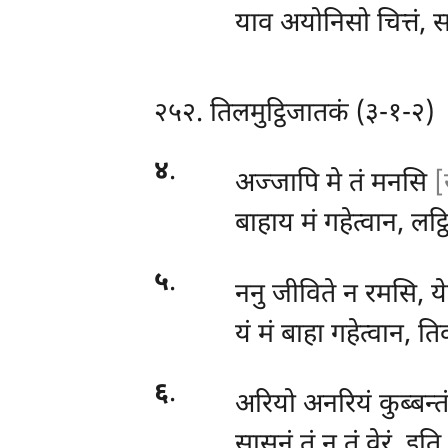
याव अयोनिसो चित्तं, स
२५२. तिलमुट्ठिजातकं (३-१-२)
४
.
अज्जापि मे तं मनसि
[
बाहाय मं गहेत्वान, लट
५
.
ननु जीविते न रमसि, ये
यं मं बाहा गहेत्वान, ति
६
.
अरियो अनरियं कुब्बन्त
सासनं तं न तं वेरं, इति