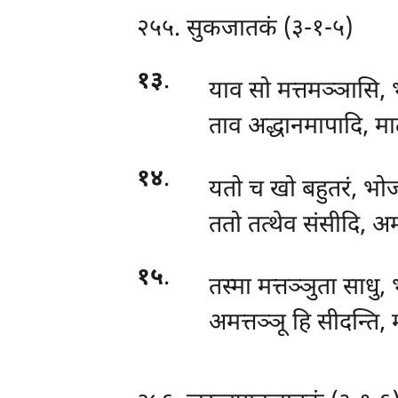
२५५. सुकजातकं (३-१-५)
१३
.
याव सो मत्तमञ्ञासि, भ
ताव अद्धानमापादि, म
१४
.
यतो च खो बहुतरं, भो
ततो तत्थेव संसीदि, अम
१५
.
तस्मा मत्तञ्ञुता साधु
अमत्तञ्ञू हि सीदन्ति, 