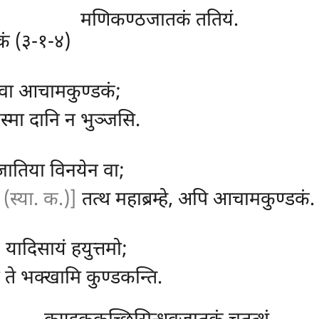
मणिकण्ठजातकं ततियं.
कं (३-१-४)
त्वा आचामकुण्डकं;
्मा दानि न भुञ्जसि.
 जातिया विनयेन वा;
ं (स्या. क.)]
तत्थ महाब्रम्हे, अपि आचामकुण्डकं.
यादिसायं हयुत्तमो;
 ते भक्खामि कुण्डकन्ति.