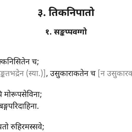
३. तिकनिपातो
१. सङ्कप्पवग्गो
)
क्कनिसितेन च;
्कतभद्रेन (स्या.)]
, उसुकाराकतेन च
[न उसुकारकत
पि मोरूपसेविना;
्बङ्गपरिदाहिना.
तो रुहिरमस्सवे;