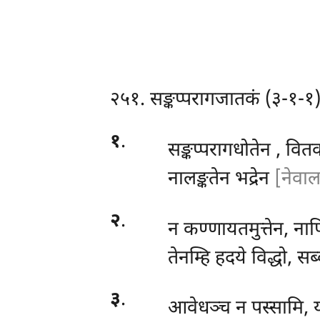
२५१. सङ्कप्परागजातकं (३-१-१
१
.
सङ्कप्परागधोतेन
, वित
नालङ्कतेन भद्रेन
[नेवालङ
२
.
न कण्णायतमुत्तेन, ना
तेनम्हि हदये विद्धो, सब
३
.
आवेधञ्च न पस्सामि, य