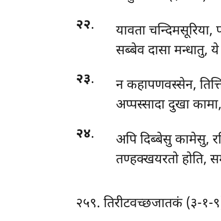
२२
.
यावता चन्दिमसूरिया, 
सब्बेव दासा मन्धातु, 
२३
.
न कहापणवस्सेन, तित्त
अप्पस्सादा दुखा कामा,
२४
.
अपि
दिब्बेसु कामेसु, 
तण्हक्खयरतो
होति, सम
२५९. तिरीटवच्छजातकं (३-१-९