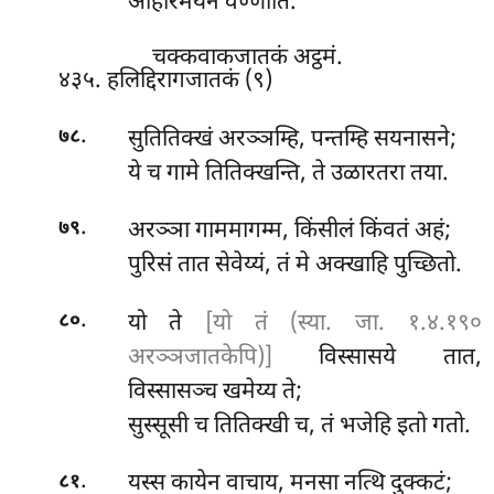
आहारमयेन वण्णोति.
चक्कवाकजातकं अट्ठमं.
४३५. हलिद्दिरागजातकं (९)
.
सुतितिक्खं अरञ्ञम्हि, पन्तम्हि सयनासने;
७८
ये च गामे तितिक्खन्ति, ते उळारतरा तया.
.
अरञ्ञा गाममागम्म, किंसीलं किंवतं अहं;
७९
पुरिसं तात सेवेय्यं, तं मे अक्खाहि पुच्छितो.
.
यो ते
[यो तं (स्या. जा. १.४.१९०
८०
अरञ्ञजातकेपि)]
विस्सासये तात,
विस्सासञ्च खमेय्य ते;
सुस्सूसी च तितिक्खी च, तं भजेहि इतो गतो.
.
यस्स
कायेन वाचाय, मनसा नत्थि दुक्कटं;
८१