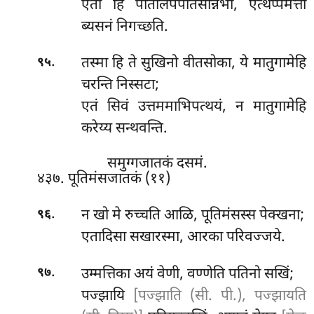
एता हि पातालपपातसन्निभा, एत्थप्पमत्तो
ब्यसनं निगच्छति.
.
तस्मा हि ते सुखिनो वीतसोका, ये मातुगामेहि
९५
चरन्ति निस्सटा;
एतं सिवं उत्तममाभिपत्थयं, न मातुगामेहि
करेय्य सन्थवन्ति.
समुग्गजातकं दसमं.
४३७. पूतिमंसजातकं (११)
.
न
खो मे रुच्चति आळि, पूतिमंसस्स पेक्खना;
९६
एतादिसा सखारस्मा, आरका परिवज्जये.
.
उम्मत्तिका
अयं वेणी, वण्णेति पतिनो सखिं;
९७
पज्झायि
[पज्झाति (सी. पी.), पज्झायति