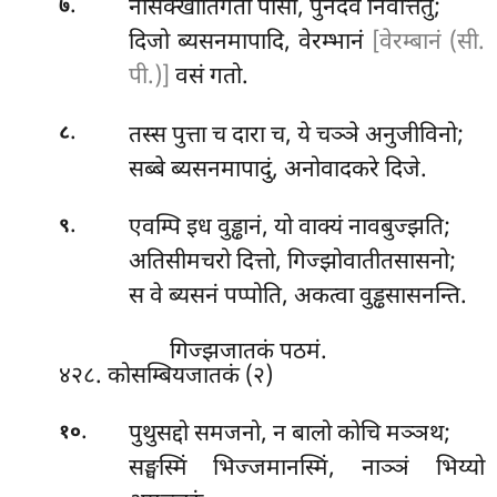
.
नासक्खातिगतो पोसो, पुनदेव निवत्तितुं;
७
दिजो ब्यसनमापादि, वेरम्भानं
[वेरम्बानं (सी.
पी.)]
वसं गतो.
.
तस्स
पुत्ता च दारा च, ये चञ्ञे अनुजीविनो;
८
सब्बे ब्यसनमापादुं, अनोवादकरे दिजे.
.
एवम्पि इध वुड्ढानं, यो वाक्यं नावबुज्झति;
९
अतिसीमचरो दित्तो, गिज्झोवातीतसासनो;
स वे ब्यसनं पप्पोति, अकत्वा वुड्ढसासनन्ति.
गिज्झजातकं पठमं.
४२८. कोसम्बियजातकं (२)
.
पुथुसद्दो
समजनो, न बालो कोचि मञ्ञथ;
१०
सङ्घस्मिं भिज्जमानस्मिं, नाञ्ञं भिय्यो