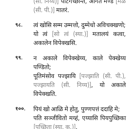
(सी. निय्य)]
पटिगच्छन्तिं, आगतं मेण्ड
[मेळ
(सी. पी.)]
मातरं.
.
त्वं खोसि सम्म उम्मत्तो, दुम्मेधो अविचक्खणो;
९८
यो त्वं
[सो त्वं (स्या.)]
मतालयं कत्वा,
अकालेन विपेक्खसि.
.
न अकाले विपेक्खेय्य, काले पेक्खेय्य
९९
पण्डितो;
पूतिमंसोव पज्झायि
[पज्झाति (सी. पी.),
पज्झायति (सी. निय्य)]
, यो अकाले
विपेक्खति.
.
पियं खो आळि मे होतु, पुण्णपत्तं ददाहि मे;
१००
पति
सञ्जीवितो मय्हं, एय्यासि पियपुच्छिका
[पुच्छिता (स्या. क.)]
.