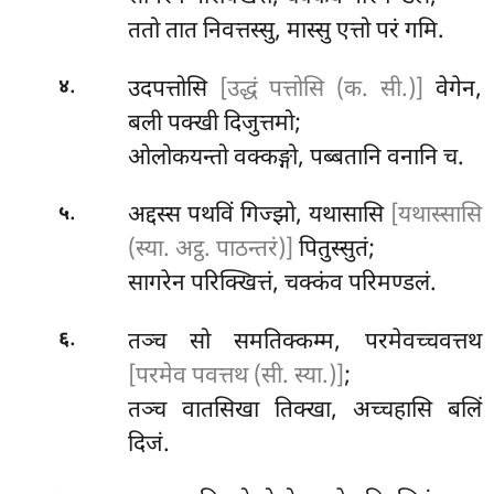
ततो तात निवत्तस्सु, मास्सु एत्तो परं गमि.
.
उदपत्तोसि
[उद्धं पत्तोसि (क. सी.)]
वेगेन,
४
बली पक्खी दिजुत्तमो;
ओलोकयन्तो वक्कङ्गो, पब्बतानि वनानि च.
.
अद्दस्स पथविं गिज्झो, यथासासि
[यथास्सासि
५
(स्या. अट्ठ. पाठन्तरं)]
पितुस्सुतं;
सागरेन परिक्खित्तं, चक्कंव परिमण्डलं.
.
तञ्च सो समतिक्कम्म, परमेवच्चवत्तथ
६
[परमेव पवत्तथ (सी. स्या.)]
;
तञ्च वातसिखा तिक्खा, अच्चहासि बलिं
दिजं.