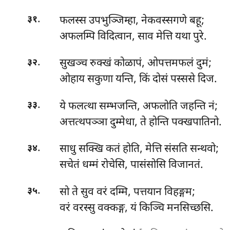
.
फलस्स उपभुञ्जिम्हा, नेकवस्सगणे बहू;
३१
अफलम्पि विदित्वान, साव मेत्ति यथा पुरे.
.
सुखञ्च रुक्खं कोळापं, ओपत्तमफलं दुमं;
३२
ओहाय सकुणा यन्ति, किं दोसं पस्ससे दिज.
.
ये
फलत्था सम्भजन्ति, अफलोति जहन्ति नं;
३३
अत्तत्थपञ्ञा दुम्मेधा, ते होन्ति पक्खपातिनो.
.
साधु सक्खि कतं होति, मेत्ति संसति सन्थवो;
३४
सचेतं धम्मं रोचेसि, पासंसोसि विजानतं.
.
सो
ते सुव वरं दम्मि, पत्तयान विहङ्गम;
३५
वरं वरस्सु वक्कङ्ग, यं किञ्चि मनसिच्छसि.