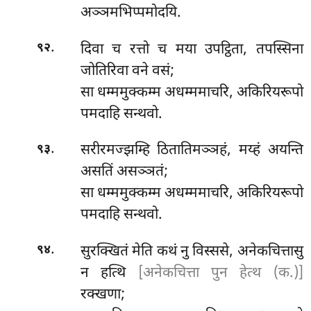
अञ्ञमभिप्पमोदयि.
.
दिवा च रत्तो च मया उपट्ठिता, तपस्सिना
९२
जोतिरिवा वने वसं;
सा धम्ममुक्कम्म अधम्ममाचरि, अकिरियरूपो
पमदाहि सन्थवो.
.
सरीरमज्झम्हि ठितातिमञ्ञहं, मय्हं अयन्ति
९३
असतिं असञ्ञतं;
सा धम्ममुक्कम्म अधम्ममाचरि, अकिरियरूपो
पमदाहि सन्थवो.
.
सुरक्खितं
मेति कथं नु विस्ससे, अनेकचित्तासु
९४
न हत्थि
[अनेकचित्ता पुन हेत्थ (क.)]
रक्खणा;