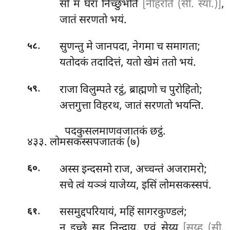
सो मं घरा निच्छुभति
[नीहरति (सी. स्या.)]
,
जातं सरणतो भयं.
.
सुणन्तु मे जानपदा, नेगमा च समागता;
५८
यतोदकं तदादित्तं, यतो खेमं ततो भयं.
.
राजा
विलुम्पते रट्ठं, ब्राह्मणो च पुरोहितो;
५९
अत्तगुत्ता विहरथ, जातं सरणतो भयन्ति.
पदकुसलमाणवजातकं छट्ठं.
४३३. लोमसकस्सपजातकं (७)
.
अस्स
इन्दसमो राज, अच्चन्तं अजरामरो;
६०
सचे त्वं यञ्ञं याजेय्य, इसिं लोमसकस्सपं.
.
ससमुद्दपरियायं, महिं सागरकुण्डलं;
६१
न इच्छे सह निन्दाय, एवं सेय्य
[सय्ह (सी.