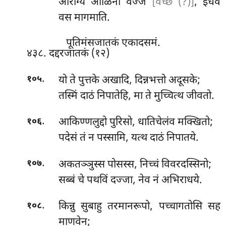
आरोग्यं आळिनो वज्जं
[वच्छं (?)]
, इधेव
वस मागमाति.
पूतिमंसजातकं एकादसमं.
४३८. दद्दरजातकं (१२)
.
यो ते पुत्तके अखादि, दिन्नभत्तो अदूसके;
१०५
तस्मिं दाठं निपातेहि, मा ते मुच्चित्थ जीवतो.
.
आकिण्णलुद्दो
पुरिसो, धातिचेलंव मक्खितो;
१०६
पदेसं तं न पस्सामि, यत्थ दाठं निपातये.
.
अकतञ्ञुस्स पोसस्स, निच्चं विवरदस्सिनो;
१०७
सब्बं चे पथविं दज्जा, नेव नं अभिराधये.
.
किन्नु सुबाहु तरमानरूपो, पच्चागतोसि सह
१०८
माणवेन;