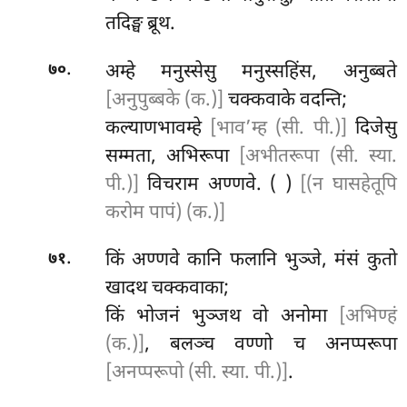
तदिङ्घ ब्रूथ.
.
अम्हे मनुस्सेसु मनुस्सहिंस, अनुब्बते
७०
[अनुपुब्बके (क.)]
चक्कवाके वदन्ति;
कल्याणभावम्हे
[भाव’म्ह (सी. पी.)]
दिजेसु
सम्मता, अभिरूपा
[अभीतरूपा (सी. स्या.
पी.)]
विचराम अण्णवे. ( )
[(न घासहेतूपि
करोम पापं) (क.)]
.
किं अण्णवे कानि फलानि भुञ्जे, मंसं कुतो
७१
खादथ चक्कवाका;
किं भोजनं भुञ्जथ वो अनोमा
[अभिण्हं
(क.)]
, बलञ्च
वण्णो च अनप्परूपा
[अनप्परूपो (सी. स्या. पी.)]
.