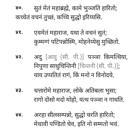
.
सुतं मेतं महाब्रह्मे, कामे भुञ्जति हारितो;
४०
कच्चेतं वचनं तुच्छं, कच्चि सुद्धो इरिय्यसि.
.
एवमेतं महाराज, यथा ते वचनं सुतं;
४१
कुम्मग्गं
पटिपन्नोस्मि, मोहनेय्येसु मुच्छितो.
.
अदु
[आदु (सी. पी.)]
पञ्ञा किमत्थिया,
४२
निपुणा साधुचिन्तिनी
[चिन्तनी (सी. पी.)]
;
याय उप्पतितं रागं, किं मनो न विनोदये.
.
चत्तारोमे महाराज, लोके अतिबला भुसा;
४३
रागो दोसो मदो मोहो, यत्थ पञ्ञा न गाधति.
.
अरहा सीलसम्पन्नो, सुद्धो चरति हारितो;
४४
मेधावी पण्डितो चेव, इति नो सम्मतो भवं.