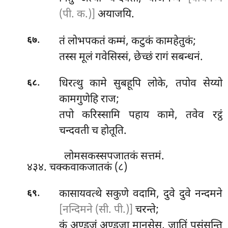
(पी. क.)]
अयाजयि.
.
तं लोभपकतं कम्मं, कटुकं कामहेतुकं;
६७
तस्स
मूलं गवेसिस्सं, छेच्छं रागं सबन्धनं.
.
धिरत्थु
कामे सुबहूपि लोके, तपोव सेय्यो
६८
कामगुणेहि राज;
तपो करिस्सामि पहाय कामे, तवेव रट्ठं
चन्दवती च होतूति.
लोमसकस्सपजातकं सत्तमं.
४३४. चक्कवाकजातकं (८)
.
कासायवत्थे सकुणे वदामि, दुवे दुवे नन्दमने
६९
[नन्दिमने (सी. पी.)]
चरन्ते;
कं अण्डजं अण्डजा मानुसेसु, जातिं पसंसन्ति