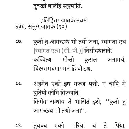
दुक्खो बालेहि सङ्गमोति.
हलिद्दिरागजातकं नवमं.
४३६. समुग्गजातकं (१०)
.
कुतो नु आगच्छथ भो तयो जना, स्वागता एथ
८७
[स्वागतं एत्थ (सी. पी.)]
निसीदथासने;
कच्चित्थ भोन्तो कुसलं अनामयं,
चिरस्समब्भागमनं हि वो इध.
.
अहमेव एको इध मज्ज पत्तो, न चापि मे
८८
दुतियो कोचि विज्जति;
किमेव सन्धाय ते भासितं इसे, ‘‘कुतो नु
आगच्छथ भो तयो जना’’.
.
तुवञ्च एको भरिया च ते पिया,
८९