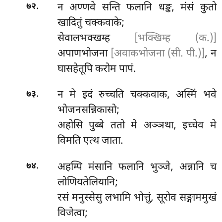
.
न
अण्णवे सन्ति फलानि धङ्क, मंसं कुतो
७२
खादितुं चक्कवाके;
सेवालभक्खम्ह
[भक्खिम्ह (क.)]
अपाणभोजना
[अवाकभोजना (सी. पी.)]
, न
घासहेतूपि करोम पापं.
.
न मे इदं रुच्चति चक्कवाक, अस्मिं भवे
७३
भोजनसन्निकासो;
अहोसि पुब्बे ततो मे अञ्ञथा, इच्चेव मे
विमति एत्थ जाता.
.
अहम्पि
मंसानि फलानि भुञ्जे, अन्नानि च
७४
लोणियतेलियानि;
रसं मनुस्सेसु लभामि भोत्तुं, सूरोव सङ्गाममुखं
विजेत्वा;