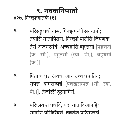
९. नवकनिपातो
४२७. गिज्झजातकं (१)
.
परिसङ्कुपथो
नाम, गिज्झपन्थो सनन्तनो;
१
तत्रासि मातापितरो, गिज्झो पोसेसि जिण्णके;
तेसं अजगरमेदं, अच्चहासि बहुत्तसो
[पहुत्ततो
(क. सी.), पहूतसो (स्या. पी.), बहुधसो
(क.)]
.
.
पिता च पुत्तं अवच, जानं उच्चं पपातिनं;
२
सुपत्तं थामसम्पन्नं
[पक्खसम्पन्नं (सी. स्या.
पी.)]
, तेजस्सिं दूरगामिनं.
.
परिप्लवन्तं पथविं, यदा तात विजानहि;
३
सागरेन परिक्खित्तं, चक्कंव परिमण्डलं;