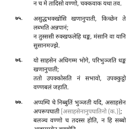
न च मे तादिसो वण्णो, चक्कवाक यथा तव.
.
असुद्धभक्खोसि खणानुपाती, किच्छेन ते
७५
लब्भति अन्नपानं;
न तुस्ससी रुक्खफलेहि धङ्क, मंसानि वा यानि
सुसानमज्झे.
.
यो साहसेन अधिगम्म भोगे, परिभुञ्जति
धङ्क
७६
खणानुपाती;
ततो उपक्कोसति नं सभावो, उपक्कुट्ठो
वण्णबलं जहाति.
.
अप्पम्पि चे निब्बुतिं भुञ्जती यदि, असाहसेन
७७
अपरूपघाती
[असाहसेनानुपघातिनो (क.)]
;
बलञ्च वण्णो च तदस्स होति, न हि सब्बो