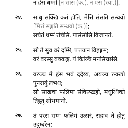
न हेस धम्मो
[न सोस (क.), न एस (स्या.)]
.
.
साधु सक्खि कतं होति, मेत्ति संसति सन्थवो
२४
[मित्तं सङ्गति सन्धवो (क.)]
;
सचेतं धम्मं रोचेसि, पासंसोसि विजानतं.
.
सो ते सुव वरं दम्मि, पत्तयान विहङ्गम;
२५
वरं वरस्सु वक्कङ्ग, यं किञ्चि मनसिच्छसि.
.
वरञ्च
मे हंस भवं ददेय्य, अयञ्च रुक्खो
२६
पुनरायुं लभेथ;
सो
साखवा फलिमा संविरूळ्हो, मधुत्थिको
तिट्ठतु सोभमानो.
.
तं पस्स सम्म फलिमं उळारं, सहाव ते होतु
२७
उदुम्बरेन;