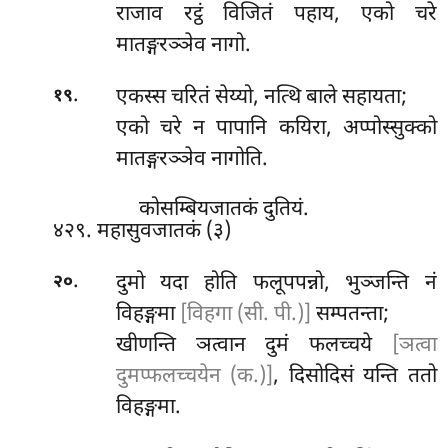
राजाव रट्ठं विजितं पहाय, एको चरे
मातङ्गरञ्ञेव नागो.
.
एकस्स
चरितं सेय्यो, नत्थि बाले सहायता;
१९
एको चरे न पापानि कयिरा, अप्पोस्सुक्को
मातङ्गरञ्ञेव नागोति.
कोसम्बियजातकं दुतियं.
४२९. महासुवजातकं (३)
.
दुमो यदा होति फलूपपन्नो, भुञ्जन्ति नं
२०
विहङ्गमा
[विहगा (सी. पी.)]
सम्पतन्ता;
खीणन्ति ञत्वान दुमं फलच्चये
[ञत्वा
दुमप्फलच्चयेन (क.)]
, दिसोदिसं
यन्ति ततो
विहङ्गमा.