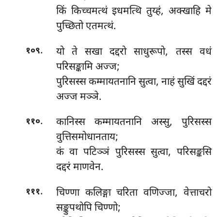
किं
किच्चमत्थं इधमत्थि तुय्हं, अक्खाहि मे
पुच्छितो एतमत्थं.
.
यो ते सखा दद्दरो साधुरूपो, तस्स वधं
१०९
परिसङ्कामि अज्ज;
पुरिसस्स कम्मायतनानि सुत्वा, नाहं सुखिं दद्दरं
अज्ज मञ्ञे.
.
कानिस्स
कम्मायतनानि अस्सु, पुरिसस्स
११०
वुत्तिसमोधानताय;
कं वा पटिञ्ञं पुरिसस्स सुत्वा, परिसङ्कसि
दद्दरं माणवेन.
.
चिण्णा कलिङ्गा चरिता वणिज्जा, वेत्ताचरो
१११
सङ्कुपथोपि चिण्णो;