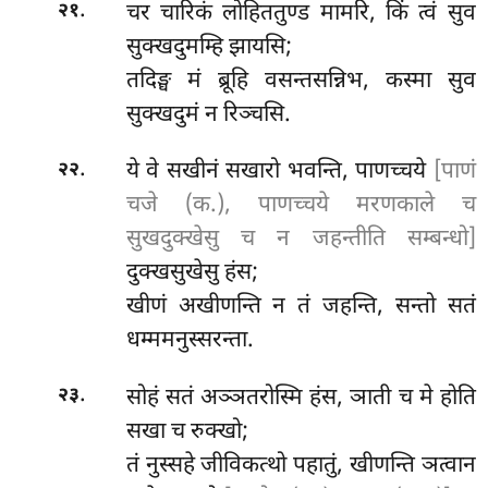
.
चर चारिकं लोहिततुण्ड मामरि, किं त्वं सुव
२१
सुक्खदुमम्हि झायसि;
तदिङ्घ मं ब्रूहि वसन्तसन्निभ, कस्मा सुव
सुक्खदुमं न रिञ्चसि.
.
ये
वे सखीनं सखारो भवन्ति, पाणच्चये
[पाणं
२२
चजे (क.), पाणच्चये मरणकाले च
सुखदुक्खेसु च न जहन्तीति सम्बन्धो]
दुक्खसुखेसु हंस;
खीणं अखीणन्ति न तं जहन्ति, सन्तो सतं
धम्ममनुस्सरन्ता.
.
सोहं सतं अञ्ञतरोस्मि हंस, ञाती च मे होति
२३
सखा च रुक्खो;
तं नुस्सहे जीविकत्थो पहातुं, खीणन्ति ञत्वान