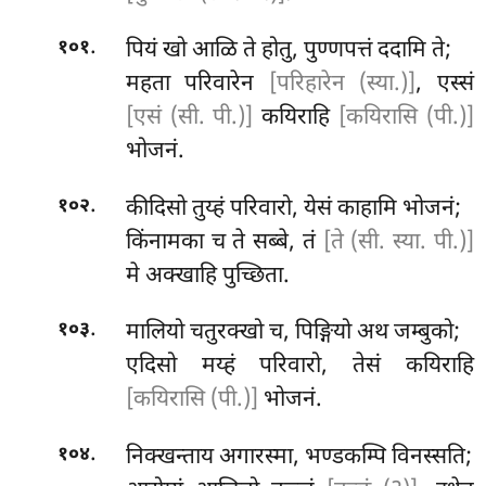
.
पियं खो आळि ते होतु, पुण्णपत्तं ददामि ते;
१०१
महता परिवारेन
[परिहारेन (स्या.)]
, एस्सं
[एसं (सी. पी.)]
कयिराहि
[कयिरासि (पी.)]
भोजनं.
.
कीदिसो तुय्हं परिवारो, येसं काहामि भोजनं;
१०२
किंनामका च ते सब्बे, तं
[ते (सी. स्या. पी.)]
मे अक्खाहि पुच्छिता.
.
मालियो चतुरक्खो च, पिङ्गियो अथ जम्बुको;
१०३
एदिसो मय्हं परिवारो, तेसं कयिराहि
[कयिरासि (पी.)]
भोजनं.
.
निक्खन्ताय अगारस्मा, भण्डकम्पि विनस्सति;
१०४