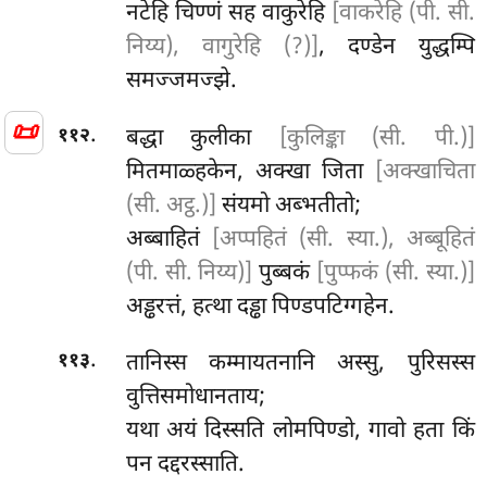
नटेहि चिण्णं सह वाकुरेहि
[वाकरेहि (पी. सी.
निय्य), वागुरेहि (?)]
, दण्डेन युद्धम्पि
समज्जमज्झे.
📜
.
बद्धा कुलीका
[कुलिङ्का (सी. पी.)]
११२
मितमाळ्हकेन, अक्खा जिता
[अक्खाचिता
(सी. अट्ठ.)]
संयमो अब्भतीतो;
अब्बाहितं
[अप्पहितं (सी. स्या.), अब्बूहितं
(पी. सी. निय्य)]
पुब्बकं
[पुप्फकं (सी. स्या.)]
अड्ढरत्तं, हत्था दड्ढा पिण्डपटिग्गहेन.
.
तानिस्स
कम्मायतनानि अस्सु, पुरिसस्स
११३
वुत्तिसमोधानताय;
यथा अयं दिस्सति लोमपिण्डो, गावो हता किं
पन दद्दरस्साति.