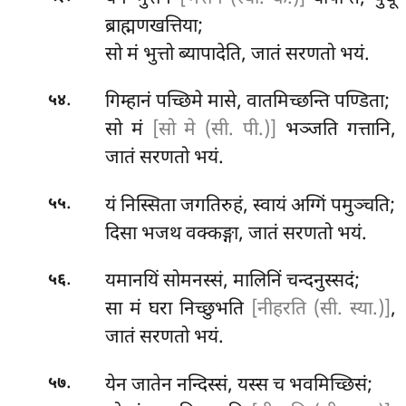
ब्राह्मणखत्तिया;
सो मं भुत्तो ब्यापादेति, जातं सरणतो भयं.
.
गिम्हानं पच्छिमे मासे, वातमिच्छन्ति पण्डिता;
५४
सो मं
[सो मे (सी. पी.)]
भञ्जति गत्तानि,
जातं सरणतो भयं.
.
यं निस्सिता जगतिरुहं, स्वायं अग्गिं पमुञ्चति;
५५
दिसा भजथ वक्कङ्गा, जातं सरणतो भयं.
.
यमानयिं
सोमनस्सं, मालिनिं चन्दनुस्सदं;
५६
सा मं घरा निच्छुभति
[नीहरति (सी. स्या.)]
,
जातं सरणतो भयं.
.
येन जातेन नन्दिस्सं, यस्स च भवमिच्छिसं;
५७