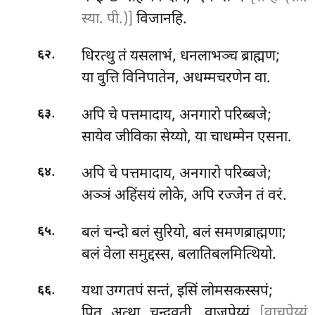
स्या. पी.)]
विजानहि.
.
धिरत्थु तं यसलाभं, धनलाभञ्च ब्राह्मण;
६२
या वुत्ति विनिपातेन, अधम्मचरणेन वा.
.
अपि चे पत्तमादाय, अनगारो परिब्बजे;
६३
सायेव जीविका सेय्यो, या चाधम्मेन एसना.
.
अपि चे पत्तमादाय, अनगारो परिब्बजे;
६४
अञ्ञं अहिंसयं लोके, अपि रज्जेन तं वरं.
.
बलं चन्दो बलं सुरियो, बलं समणब्राह्मणा;
६५
बलं वेला समुद्दस्स, बलातिबलमित्थियो.
.
यथा उग्गतपं सन्तं, इसिं लोमसकस्सपं;
६६
पितु अत्था चन्दवती, वाजपेय्यं
[वाचपेय्यं