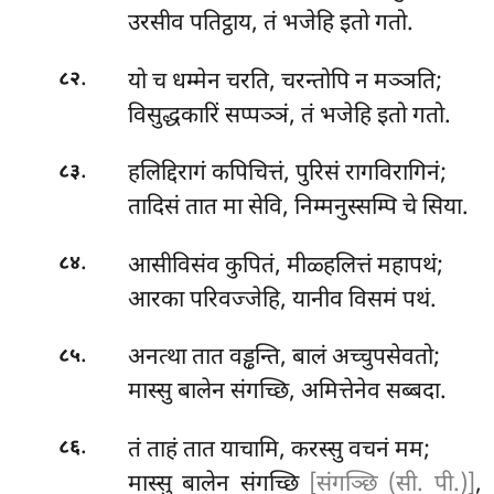
उरसीव पतिट्ठाय, तं भजेहि इतो गतो.
.
यो च धम्मेन चरति, चरन्तोपि न मञ्ञति;
८२
विसुद्धकारिं सप्पञ्ञं, तं भजेहि इतो गतो.
.
हलिद्दिरागं
कपिचित्तं, पुरिसं रागविरागिनं;
८३
तादिसं तात मा सेवि, निम्मनुस्सम्पि चे सिया.
.
आसीविसंव कुपितं, मीळ्हलित्तं महापथं;
८४
आरका परिवज्जेहि, यानीव विसमं पथं.
.
अनत्था
तात वड्ढन्ति, बालं अच्चुपसेवतो;
८५
मास्सु बालेन संगच्छि, अमित्तेनेव सब्बदा.
.
तं ताहं तात याचामि, करस्सु वचनं मम;
८६
मास्सु बालेन संगच्छि
[संगञ्छि (सी. पी.)]
,