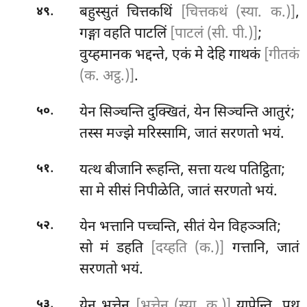
.
बहुस्सुतं चित्तकथिं
[चित्तकथं (स्या. क.)]
,
४९
गङ्गा वहति पाटलिं
[पाटलं (सी. पी.)]
;
वुय्हमानक
भद्दन्ते, एकं मे देहि गाथकं
[गीतकं
(क. अट्ठ.)]
.
.
येन सिञ्चन्ति दुक्खितं, येन सिञ्चन्ति आतुरं;
५०
तस्स मज्झे मरिस्सामि, जातं सरणतो भयं.
.
यत्थ बीजानि रूहन्ति, सत्ता यत्थ पतिट्ठिता;
५१
सा मे सीसं निपीळेति, जातं सरणतो भयं.
.
येन भत्तानि पच्चन्ति, सीतं येन विहञ्ञति;
५२
सो मं डहति
[दय्हति (क.)]
गत्तानि, जातं
सरणतो भयं.
.
येन भुत्तेन
[भत्तेन (स्या. क.)]
यापेन्ति, पुथू
५३