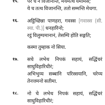
.
परे च न विजानन्ति, मयमेत्थ यमामसे;
१५
ये च तत्थ विजानन्ति, ततो सम्मन्ति मेधगा.
.
अट्ठिच्छिन्ना
पाणहरा, गवस्स
[गवास्स (सी.
१६
स्या. पी.)]
धनहारिनो;
रट्ठं विलुम्पमानानं, तेसम्पि होति सङ्गति;
कस्मा तुम्हाक नो सिया.
.
सचे लभेथ निपकं सहायं, सद्धिंचरं
१७
साधुविहारिधीरं;
अभिभुय्य सब्बानि परिस्सयानि, चरेय्य
तेनत्तमनो सतीमा.
.
नो चे लभेथ निपकं सहायं, सद्धिंचरं
१८
साधुविहारिधीरं;