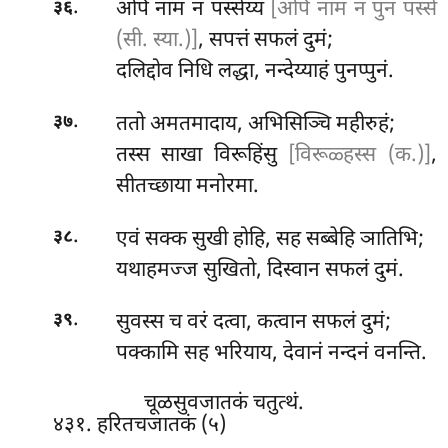
.
अपि
नाम नं पस्सेय्यं
[अपि नाम नं पुन पस्से
३६
(सी. स्या.)]
, सपत्तं सफलं दुमं;
दलिद्दोव निधि लद्धा, नन्देय्याहं पुनप्पुनं.
.
ततो अमतमादाय, अभिसिञ्चि महीरुहं;
३७
तस्स साखा विरूहिंसु
[विरूळ्हस्स (क.)]
,
सीतच्छाया मनोरमा.
.
एवं सक्क सुखी होहि, सह सब्बेहि ञातिभि;
३८
यथाहमज्ज सुखितो, दिस्वान सफलं दुमं.
.
सुवस्स च वरं दत्वा, कत्वान सफलं दुमं;
३९
पक्कामि सह भरियाय, देवानं नन्दनं वनन्ति.
चूळसुवजातकं चतुत्थं.
४३१. हरितचजातकं (५)