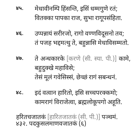
.
मेधावीनम्पि हिंसन्ति, इसिं धम्मगुणे रतं;
४५
वितक्का पापका राज, सुभा रागूपसंहिता.
.
उप्पन्नायं
सरीरजो, रागो वण्णविदूसनो तव;
४६
तं पजह भद्दमत्थु ते, बहुन्नासि मेधाविसम्मतो.
.
ते अन्धकारके
[करणे (सी. स्या. पी.)]
कामे,
४७
बहुदुक्खे महाविसे;
तेसं मूलं गवेसिस्सं, छेच्छं रागं सबन्धनं.
.
इदं
वत्वान हारितो, इसि सच्चपरक्कमो;
४८
कामरागं विराजेत्वा, ब्रह्मलोकूपगो अहूति.
हरितचजातकं
[हारितजातकं (सी. पी.)]
पञ्चमं.
४३२. पदकुसलमाणवजातकं (६)