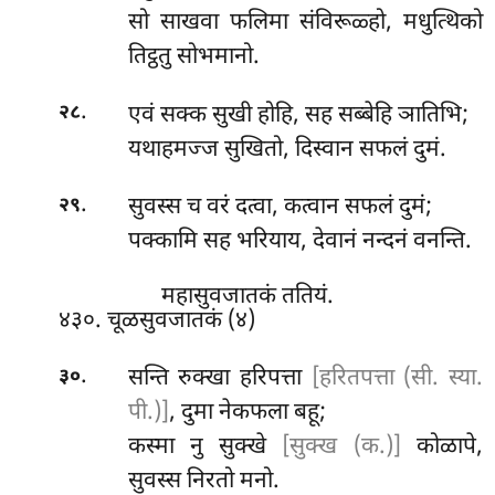
सो साखवा फलिमा संविरूळ्हो, मधुत्थिको
तिट्ठतु सोभमानो.
.
एवं सक्क सुखी होहि, सह सब्बेहि ञातिभि;
२८
यथाहमज्ज सुखितो, दिस्वान सफलं दुमं.
.
सुवस्स च वरं दत्वा, कत्वान सफलं दुमं;
२९
पक्कामि सह भरियाय, देवानं नन्दनं वनन्ति.
महासुवजातकं ततियं.
४३०. चूळसुवजातकं (४)
.
सन्ति रुक्खा हरिपत्ता
[हरितपत्ता (सी. स्या.
३०
पी.)]
, दुमा नेकफला बहू;
कस्मा नु सुक्खे
[सुक्ख (क.)]
कोळापे,
सुवस्स निरतो मनो.