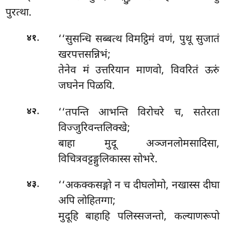
पुरत्था.
.
‘‘सुसन्धि सब्बत्थ विमट्ठिमं वणं, पुथू सुजातं
४१
खरपत्तसन्निभं;
तेनेव मं उत्तरियान माणवो, विवरितं ऊरुं
जघनेन पिळयि.
.
‘‘तपन्ति आभन्ति विरोचरे च, सतेरता
४२
विज्जुरिवन्तलिक्खे;
बाहा मुदू अञ्जनलोमसादिसा,
विचित्रवट्टङ्गुलिकास्स सोभरे.
.
‘‘अकक्कसङ्गो न च दीघलोमो, नखास्स दीघा
४३
अपि लोहितग्गा;
मुदूहि बाहाहि पलिस्सजन्तो, कल्याणरूपो