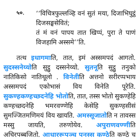
.
‘‘विचित्रफुल्लञ्हि
वनं सुतं मया, दिजाभिघुट्ठं
५०
दिजसङ्घसेवितं;
तं मं वनं पापय तात खिप्पं, पुरा ते पाणं
विजहामि अस्समे’’ति.
तत्थ
इधागमा
ति, तात, इमं अस्समपदं आगतो.
सुदस्सनेय्यो
ति सुट्ठु दस्सनेय्यो.
सुतनू
ति सुट्ठु तनुको
नातिकिसो नातिथूलो
.
विनेती
ति अत्तनो सरीरप्पभाय
अस्समपदं एकोभासं विय विनेति पूरेति.
सुकण्हकण्हच्छदनेहि भोतो
ति, तात, तस्स भोतो सुकण्हेहि
कण्हच्छदनेहि भमरवण्णेहि केसेहि सुकण्हसीसं
सुमज्जितमणिमयं विय खायति.
अमस्सूजातो
ति न तावस्स
मस्सु जायति, तरुणोयेव.
अपुराणवण्णी
ति
अचिरपब्बजितो.
आधाररूपञ्च पनस्स कण्ठे
ति कण्ठे च