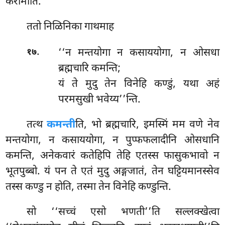
करोमीति.
ततो निळिनिका गाथमाह
.
‘‘न मन्तयोगा न कसाययोगा, न ओसधा
१७
ब्रह्मचारि कमन्ति;
यं ते मुदु तेन विनेहि कण्डुं, यथा अहं
परमसुखी भवेय्य’’न्ति.
तत्थ
कमन्ती
ति, भो ब्रह्मचारि, इमस्मिं मम वणे नेव
मन्तयोगा, न कसाययोगा, न पुप्फफलादीनि ओसधानि
कमन्ति, अनेकवारं कतेहिपि तेहि एतस्स फासुकभावो न
भूतपुब्बो. यं पन ते एतं मुदु अङ्गजातं, तेन घट्टियमानस्सेव
तस्स कण्डु न होति, तस्मा तेन विनेहि कण्डुन्ति.
सो
‘‘सच्चं एसो भणती’’ति सल्लक्खेत्वा