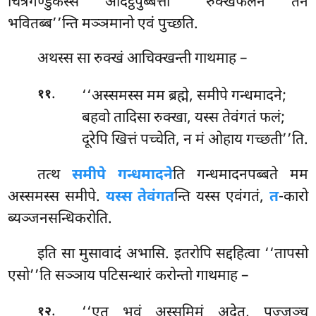
चित्रगेण्डुकस्स अदिट्ठपुब्बत्ता ‘‘रुक्खफलेन तेन
भवितब्ब’’न्ति मञ्ञमानो एवं पुच्छति.
अथस्स सा रुक्खं आचिक्खन्ती गाथमाह –
.
‘‘अस्समस्स मम ब्रह्मे, समीपे गन्धमादने;
११
बहवो तादिसा रुक्खा, यस्स तेवंगतं फलं;
दूरेपि खित्तं पच्चेति, न मं ओहाय गच्छती’’ति.
तत्थ
समीपे गन्धमादने
ति गन्धमादनपब्बते मम
अस्समस्स समीपे.
यस्स तेवंगत
न्ति यस्स एवंगतं,
त
-कारो
ब्यञ्जनसन्धिकरोति.
इति
सा मुसावादं अभासि. इतरोपि सद्दहित्वा ‘‘तापसो
एसो’’ति सञ्ञाय पटिसन्थारं करोन्तो गाथमाह –
.
‘‘एतू भवं अस्समिमं अदेतु, पज्जञ्च
१२