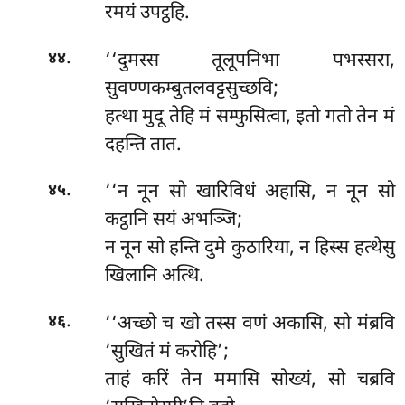
रमयं उपट्ठहि.
.
‘‘दुमस्स तूलूपनिभा पभस्सरा,
४४
सुवण्णकम्बुतलवट्टसुच्छवि;
हत्था मुदू तेहि मं सम्फुसित्वा, इतो गतो तेन मं
दहन्ति तात.
.
‘‘न
नून सो खारिविधं अहासि, न नून सो
४५
कट्ठानि सयं अभञ्जि;
न नून सो हन्ति दुमे कुठारिया, न हिस्स हत्थेसु
खिलानि अत्थि.
.
‘‘अच्छो च खो तस्स वणं अकासि, सो मंब्रवि
४६
‘सुखितं मं करोहि’;
ताहं
करिं तेन ममासि सोख्यं, सो चब्रवि