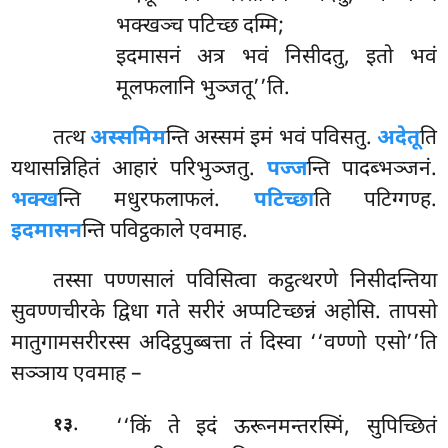
भक्खञ्च पटिच्छ दम्मि;
इदमासनं अत्र भवं निसीदतु, इतो भवं
मूलफलानि भुञ्जतू’’ति.
तत्थ
अस्समिम
न्ति अस्समं इमं भवं पविसतु.
अदेतू
ति
यथासन्निहितं आहारं परिभुञ्जतु.
पज्ज
न्ति पादब्भञ्जनं.
भक्ख
न्ति मधुरफलाफलं.
पटिच्छा
ति पटिग्गण्ह.
इदमासन
न्ति पविट्ठकाले एवमाह.
तस्सा पण्णसालं पविसित्वा कट्ठत्थरणे निसीदन्तिया
सुवण्णचीरके द्विधा गते सरीरं अप्पटिच्छन्नं अहोसि. तापसो
मातुगामसरीरस्स अदिट्ठपुब्बत्ता तं दिस्वा ‘‘वण्णो एसो’’ति
सञ्ञाय एवमाह –
.
‘‘किं ते इदं ऊरूनमन्तरस्मिं, सुपिच्छितं
१३