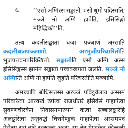
.
‘‘एसो अग्गिस्स सङ्खातो, एसो धूमो पदिस्सति;
६
मञ्ञे नो अग्गिं हापेति, इसिसिङ्गो
महिद्धिको’’ति.
तत्थ कदलीसङ्खाता धजा पञ्ञाणं अस्साति
कदलीधजपञ्ञाणो. आभुजीपरिवारितो
ति
भुजपत्तवनपरिक्खित्तो.
सङ्खातो
ति एसो अग्गि अस्स
इसिसिङ्गस्स झानेन सङ्खातो पच्चक्खगतो जलति.
मञ्ञे नो
अग्गि
न्ति अग्गिं नो हापेति जुहति परिचरतीति मञ्ञामि.
अमच्चापि बोधिसत्तस्स अरञ्ञं पविट्ठवेलाय अस्समं
परिवारेत्वा आरक्खं ठपेत्वा राजधीतरं इसिवेसं गाहापेत्वा
सुवण्णचीरकेन निवासनपारुपनं कत्वा सब्बालङ्कारेहि
अलङ्करित्वा तन्तुबद्धं चित्तगेण्डुकं गाहापेत्वा अस्समपदं