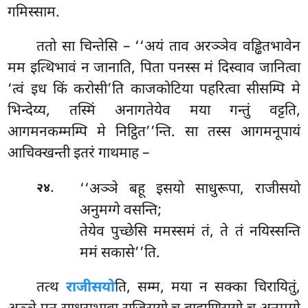
गमिस्साम.
ततो
सा चिन्तेसि – ‘‘अयं ताव अरञ्ञेव वड्ढितभावेन
मम इत्थिभावं न जानाति, पिता पनस्स मं दिस्वाव जानित्वा
‘त्वं इध किं करोसी’ति काजकोटिया पहरित्वा सीसम्पि मे
भिन्देय्य, तस्मिं अनागतेयेव मया गन्तुं वट्टति,
आगमनकम्मम्पि मे निट्ठित’’न्ति. सा तस्स आगमनूपायं
आचिक्खन्ती इतरं गाथमाह –
.
‘‘अञ्ञे
बहू इसयो साधुरूपा, राजीसयो
२४
अनुमग्गे वसन्ति;
तेयेव पुच्छेसि ममस्समं तं, ते तं नयिस्सन्ति
ममं सकासे’’ति.
तत्थ
राजीसयो
ति, सम्म, मया न सक्का चिरायितुं,