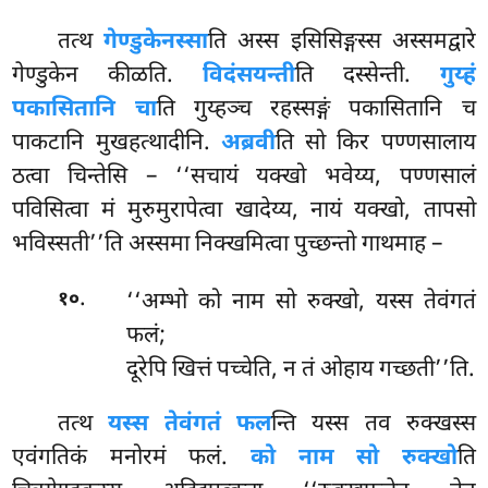
तत्थ
गेण्डुकेनस्सा
ति अस्स इसिसिङ्गस्स अस्समद्वारे
गेण्डुकेन कीळति.
विदंसयन्ती
ति दस्सेन्ती.
गुय्हं
पकासितानि चा
ति गुय्हञ्च रहस्सङ्गं पकासितानि च
पाकटानि मुखहत्थादीनि.
अब्रवी
ति सो किर पण्णसालाय
ठत्वा चिन्तेसि – ‘‘सचायं यक्खो भवेय्य, पण्णसालं
पविसित्वा मं मुरुमुरापेत्वा खादेय्य, नायं यक्खो, तापसो
भविस्सती’’ति अस्समा निक्खमित्वा पुच्छन्तो गाथमाह –
.
‘‘अम्भो को नाम सो रुक्खो, यस्स तेवंगतं
१०
फलं;
दूरेपि खित्तं पच्चेति, न तं ओहाय गच्छती’’ति.
तत्थ
यस्स तेवंगतं फल
न्ति यस्स तव रुक्खस्स
एवंगतिकं मनोरमं फलं.
को नाम सो रुक्खो
ति