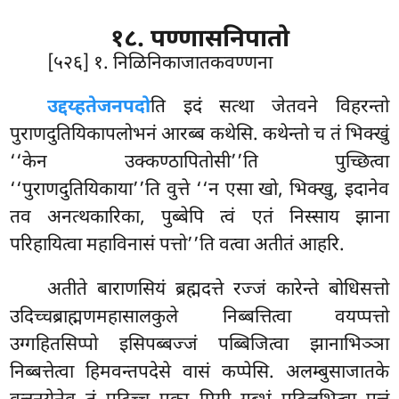
१८. पण्णासनिपातो
[५२६] १. निळिनिकाजातकवण्णना
उद्दय्हते
जनपदो
ति इदं सत्था जेतवने विहरन्तो
पुराणदुतियिकापलोभनं आरब्ब कथेसि. कथेन्तो च तं भिक्खुं
‘‘केन उक्कण्ठापितोसी’’ति पुच्छित्वा
‘‘पुराणदुतियिकाया’’ति वुत्ते ‘‘न एसा खो, भिक्खु, इदानेव
तव अनत्थकारिका, पुब्बेपि त्वं एतं निस्साय झाना
परिहायित्वा महाविनासं पत्तो’’ति वत्वा अतीतं आहरि.
अतीते बाराणसियं ब्रह्मदत्ते रज्जं कारेन्ते बोधिसत्तो
उदिच्चब्राह्मणमहासालकुले निब्बत्तित्वा वयप्पत्तो
उग्गहितसिप्पो इसिपब्बज्जं पब्बिजित्वा झानाभिञ्ञा
निब्बत्तेत्वा हिमवन्तपदेसे वासं कप्पेसि. अलम्बुसाजातके