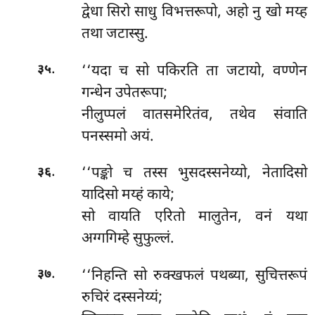
द्वेधा सिरो साधु विभत्तरूपो, अहो नु खो मय्ह
तथा जटास्सु.
.
‘‘यदा च सो पकिरति ता जटायो, वण्णेन
३५
गन्धेन उपेतरूपा;
नीलुप्पलं वातसमेरितंव, तथेव संवाति
पनस्समो अयं.
.
‘‘पङ्को च तस्स भुसदस्सनेय्यो, नेतादिसो
३६
यादिसो मय्हं काये;
सो वायति एरितो मालुतेन, वनं यथा
अग्गगिम्हे सुफुल्लं.
.
‘‘निहन्ति सो रुक्खफलं पथब्या, सुचित्तरूपं
३७
रुचिरं दस्सनेय्यं;