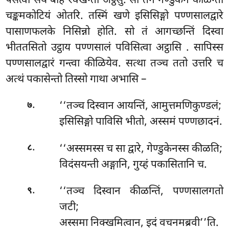
पेसेत्वा सयं बहि रक्खन्ता अट्ठंसु. सा तेन गेण्डुकेन कीळन्ती
चङ्कमकोटियं ओतरि. तस्मिं खणे इसिसिङ्गो पण्णसालद्वारे
पासाणफलके निसिन्नो होति. सो तं आगच्छन्तिं दिस्वा
भीततसितो उट्ठाय पण्णसालं
पविसित्वा अट्ठासि
. सापिस्स
पण्णसालद्वारं गन्त्वा कीळियेव. सत्था तञ्च ततो उत्तरि च
अत्थं पकासेन्तो तिस्सो गाथा अभासि –
.
‘‘तञ्च दिस्वान आयन्तिं, आमुत्तमणिकुण्डलं;
७
इसिसिङ्गो पाविसि भीतो, अस्समं पण्णछादनं.
.
‘‘अस्समस्स च सा द्वारे, गेण्डुकेनस्स कीळति;
८
विदंसयन्ती अङ्गानि, गुय्हं पकासितानि च.
.
‘‘तञ्च दिस्वान कीळन्तिं, पण्णसालगतो
९
जटी;
अस्समा निक्खमित्वान, इदं वचनमब्रवी’’ति.