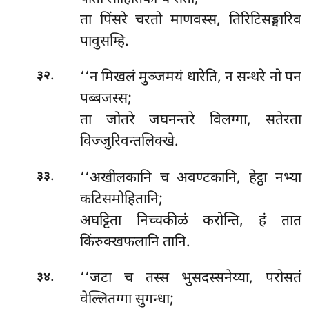
ता पिंसरे चरतो माणवस्स, तिरिटिसङ्घारिव
पावुसम्हि.
.
‘‘न मिखलं मुञ्जमयं धारेति, न सन्थरे नो पन
३२
पब्बजस्स;
ता
जोतरे जघनन्तरे विलग्गा, सतेरता
विज्जुरिवन्तलिक्खे.
.
‘‘अखीलकानि च अवण्टकानि, हेट्ठा नभ्या
३३
कटिसमोहितानि;
अघट्टिता निच्चकीळं करोन्ति, हं तात
किंरुक्खफलानि तानि.
.
‘‘जटा च तस्स भुसदस्सनेय्या, परोसतं
३४
वेल्लितग्गा सुगन्धा;