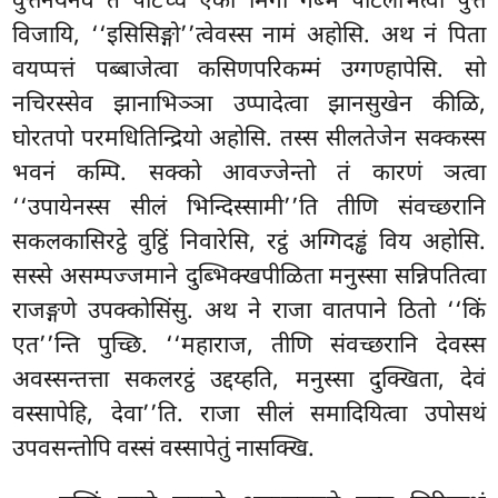
वुत्तनयेनेव तं पटिच्च एका मिगी गब्भं पटिलभित्वा पुत्तं
विजायि, ‘‘इसिसिङ्गो’’त्वेवस्स नामं अहोसि. अथ नं पिता
वयप्पत्तं पब्बाजेत्वा कसिणपरिकम्मं उग्गण्हापेसि. सो
नचिरस्सेव झानाभिञ्ञा उप्पादेत्वा झानसुखेन कीळि,
घोरतपो परमधितिन्द्रियो अहोसि. तस्स सीलतेजेन सक्कस्स
भवनं कम्पि. सक्को आवज्जेन्तो तं कारणं ञत्वा
‘‘उपायेनस्स सीलं भिन्दिस्सामी’’ति तीणि संवच्छरानि
सकलकासिरट्ठे वुट्ठिं निवारेसि, रट्ठं अग्गिदड्ढं विय अहोसि.
सस्से असम्पज्जमाने दुब्भिक्खपीळिता मनुस्सा सन्निपतित्वा
राजङ्गणे उपक्कोसिंसु. अथ ने राजा वातपाने ठितो ‘‘किं
एत’’न्ति पुच्छि. ‘‘महाराज, तीणि
संवच्छरानि देवस्स
अवस्सन्तत्ता सकलरट्ठं उद्दय्हति, मनुस्सा दुक्खिता, देवं
वस्सापेहि, देवा’’ति. राजा सीलं समादियित्वा उपोसथं
उपवसन्तोपि वस्सं वस्सापेतुं नासक्खि.