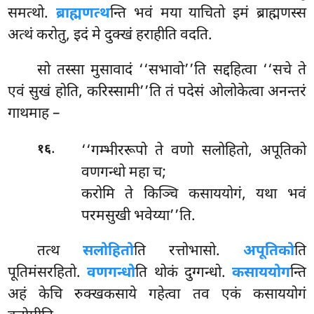
समत्थो.
ब्राह्मणत्थ
न्ति भवं मया याचितो इमं ब्राह्मणस्स
अत्थं करोतु, इदं मे दुक्खं हराहीति वदति.
सो तस्सा मुसावादं ‘‘सभावो’’ति सद्दहित्वा ‘‘सचे ते
एवं सुखं होति, करिस्सामी’’ति तं पदेसं ओलोकेत्वा अनन्तरं
गाथमाह –
.
‘‘गम्भीररूपो ते वणो सलोहितो, अपूतिको
१६
वणगन्धो महा च;
करोमि ते किञ्चि कसाययोगं, यथा भवं
परमसुखी भवेय्या’’ति.
तत्थ
सलोहितो
ति रत्तोभासो.
अपूतिको
ति
पूतिमंसरहितो.
वणगन्धो
ति थोकं दुग्गन्धो.
कसाययोग
न्ति
अहं केचि रुक्खकसाये गहेत्वा तव एकं कसाययोगं