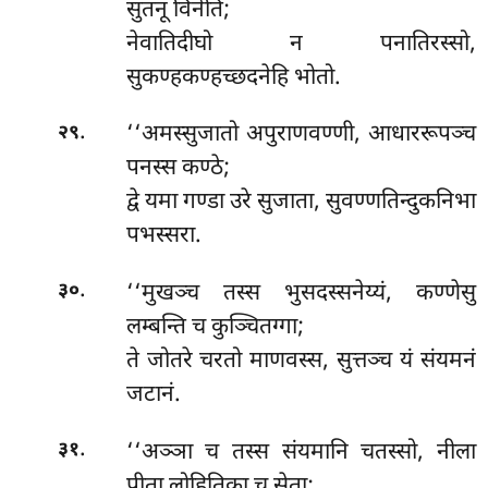
सुतनू विनेति;
नेवातिदीघो न पनातिरस्सो,
सुकण्हकण्हच्छदनेहि भोतो.
.
‘‘अमस्सुजातो अपुराणवण्णी, आधाररूपञ्च
२९
पनस्स कण्ठे;
द्वे यमा गण्डा उरे सुजाता, सुवण्णतिन्दुकनिभा
पभस्सरा.
.
‘‘मुखञ्च
तस्स भुसदस्सनेय्यं, कण्णेसु
३०
लम्बन्ति च कुञ्चितग्गा;
ते जोतरे चरतो माणवस्स, सुत्तञ्च यं संयमनं
जटानं.
.
‘‘अञ्ञा
च तस्स संयमानि चतस्सो, नीला
३१
पीता लोहितिका च सेता;