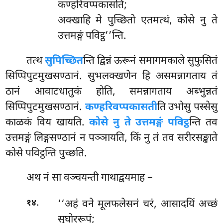
कण्हरिवप्पकासति;
अक्खाहि मे पुच्छितो एतमत्थं, कोसे नु ते
उत्तमङ्गं पविट्ठ’’न्ति.
तत्थ
सुपिच्छित
न्ति द्विन्नं ऊरूनं समागमकाले सुफुसितं
सिप्पिपुटमुखसण्ठानं. सुभलक्खणेन हि असमन्नागताय तं
ठानं आवाटधातुकं होति, समन्नागताय अब्भुन्नतं
सिप्पिपुटमुखसण्ठानं.
कण्हरिवप्पकासती
ति उभोसु पस्सेसु
काळकं विय खायति.
कोसे नु ते उत्तमङ्गं पविट्ठ
न्ति तव
उत्तमङ्गं लिङ्गसण्ठानं न पञ्ञायति, किं नु तं तव सरीरसङ्खाते
कोसे पविट्ठन्ति पुच्छति.
अथ नं सा वञ्चयन्ती गाथाद्वयमाह –
.
‘‘अहं वने मूलफलेसनं चरं, आसादयिं अच्छं
१४
सुघोररूपं;