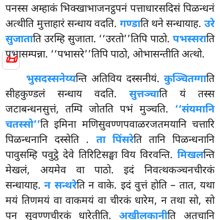
पनस्स अम्हाकं भिक्खाभाजनट्ठपनं पत्ताधारसदिसं पिळन्धनं
अत्थीति मुत्ताहारं सन्धाय वदति.
गण्डा
ति थने सन्धायाह.
उरे
सुजाता
ति उरम्हि सुजाता. ‘‘उरतो’’तिपि पाठो.
पभस्सरा
ति
पभासम्पन्ना. ‘‘पभासरे’’तिपि पाठो, ओभासन्तीति अत्थो.
📜
भुसदस्सनेय्य
न्ति अतिविय दस्सनीयं.
कुञ्चितग्गा
ति
सीहकुण्डलं सन्धाय वदति.
सुत्तञ्चा
ति यं तस्स
जटाबन्धनसुत्तं, तम्पि जोतति पभं मुञ्चति.
‘‘संयमानि
चतस्सो’’
ति इमिना मणिसुवण्णपवाळरजतमयानि चत्तारि
पिळन्धनानि दस्सेति
.
ता पिंसरे
ति तानि पिळन्धनानि
पावुसम्हि पवुट्ठे देवे तिरिटिसङ्घा विय विरवन्ति.
मिखल
न्ति
मेखलं, अयमेव वा पाठो. इदं निवत्थकञ्चनचीरकं
सन्धायाह.
न सन्थरे
ति न वाके. इदं वुत्तं होति – तात, यथा
मयं तिणमयं वा वाकमयं वा चीरकं धारेम, न तथा सो, सो
पन सुवण्णचीरकं धारेतीति.
अखीलकानी
ति अतचानि