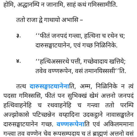
होमि, अद्धानम्पि न जानामि, साहं कथं गमिस्सामीति.
ततो राजा द्वे गाथायो अभासि –
.
‘‘फीतं जनपदं गन्त्वा, हत्थिना च रथेन च;
३
दारुसङ्घाटयानेन, एवं गच्छ निळिनिके.
.
‘‘हत्थिअस्सरथे
पत्ती, गच्छेवादाय खत्तिये;
४
तवेव वण्णरूपेन, वसं तमानयिस्ससी’’ति.
तत्थ
दारुसङ्घाटयानेना
ति, अम्म, निळिनिके न त्वं
पदसा गमिस्ससि, फीतं पन सुभिक्खं खेमं अत्तनो जनपदं
हत्थिवाहनेहि च रथवाहनेहि च
गन्त्वा ततो परम्पि
अज्झोकासे पटिच्छन्नेन वय्हादिना उदकट्ठाने नावासङ्खातेन
दारुसङ्घाटयानेन गच्छ.
वण्णरूपेना
ति एवं अकिलममाना
गन्त्वा तव वण्णेन चेव रूपसम्पदाय च तं ब्राह्मणं अत्तनो वसं