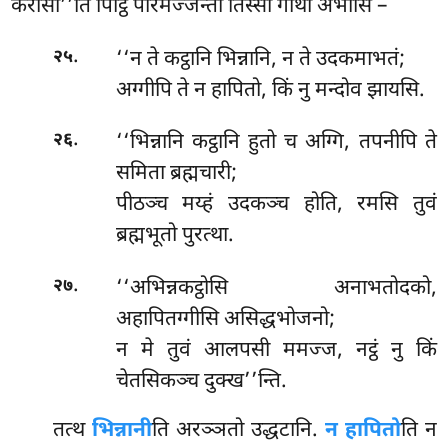
करोसी’’ति पिट्ठिं परिमज्जन्तो तिस्सो गाथा अभासि –
.
‘‘न ते कट्ठानि भिन्नानि, न ते उदकमाभतं;
२५
अग्गीपि ते न हापितो, किं नु मन्दोव झायसि.
.
‘‘भिन्नानि कट्ठानि हुतो च अग्गि, तपनीपि ते
२६
समिता ब्रह्मचारी;
पीठञ्च मय्हं उदकञ्च होति, रमसि तुवं
ब्रह्मभूतो पुरत्था.
.
‘‘अभिन्नकट्ठोसि
अनाभतोदको,
२७
अहापितग्गीसि असिद्धभोजनो;
न मे तुवं आलपसी ममज्ज, नट्ठं नु किं
चेतसिकञ्च दुक्ख’’न्ति.
तत्थ
भिन्नानी
ति अरञ्ञतो उद्धटानि.
न हापितो
ति न