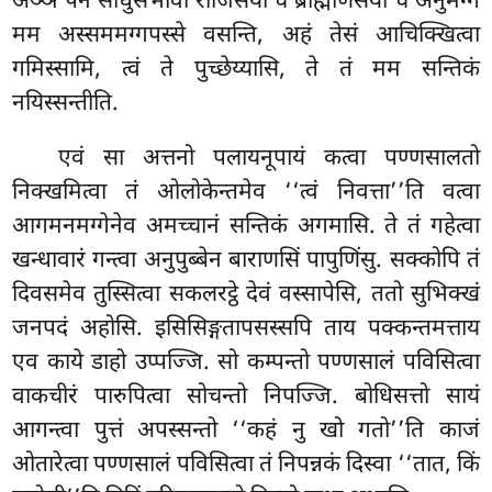
अञ्ञे पन साधुसभावा राजिसयो च ब्राह्मणिसयो च अनुमग्गे
मम अस्सममग्गपस्से वसन्ति, अहं तेसं आचिक्खित्वा
गमिस्सामि, त्वं ते पुच्छेय्यासि, ते तं मम सन्तिकं
नयिस्सन्तीति.
एवं सा अत्तनो पलायनूपायं कत्वा पण्णसालतो
निक्खमित्वा तं ओलोकेन्तमेव ‘‘त्वं निवत्ता’’ति वत्वा
आगमनमग्गेनेव अमच्चानं सन्तिकं अगमासि. ते तं गहेत्वा
खन्धावारं गन्त्वा अनुपुब्बेन बाराणसिं पापुणिंसु. सक्कोपि तं
दिवसमेव तुस्सित्वा सकलरट्ठे देवं वस्सापेसि, ततो सुभिक्खं
जनपदं अहोसि. इसिसिङ्गतापसस्सपि ताय पक्कन्तमत्ताय
एव काये डाहो उप्पज्जि. सो कम्पन्तो पण्णसालं पविसित्वा
वाकचीरं पारुपित्वा
सोचन्तो निपज्जि. बोधिसत्तो सायं
आगन्त्वा पुत्तं अपस्सन्तो ‘‘कहं नु खो गतो’’ति काजं
ओतारेत्वा पण्णसालं पविसित्वा तं निपन्नकं दिस्वा ‘‘तात, किं