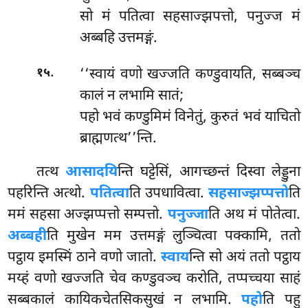
सो
मं पतित्वा सहसाज्झपत्तो, पनुज्ज मं
अब्बहि उत्तमङ्गं.
.
‘‘स्वायं
वणो खज्जति कण्डुवायति, सब्बञ्च
१५
कालं न लभामि सातं;
पहो भवं कण्डुमिमं विनेतुं, कुरुतं भवं याचितो
ब्राह्मणत्थ’’न्ति.
तत्थ
आसादयि
न्ति घट्टेसिं, आगच्छन्तं दिस्वा लेड्डुना
पहरिन्ति अत्थो.
पतित्वा
ति उपधावित्वा.
सहसाज्झप्पत्तो
ति
ममं सहसा अज्झप्पत्तो सम्पत्तो.
पनुज्जा
ति अथ मं पोतेत्वा.
अब्बही
ति मुखेन मम उत्तमङ्गं लुञ्चित्वा पक्कामि, ततो
पट्ठाय इमस्मिं ठाने वणो जातो.
स्वाय
न्ति सो अयं ततो पट्ठाय
मय्हं वणो खज्जति चेव कण्डुवञ्च करोति, तप्पच्चया साहं
सब्बकालं कायिकचेतसिकसुखं न लभामि.
पहो
ति पहु