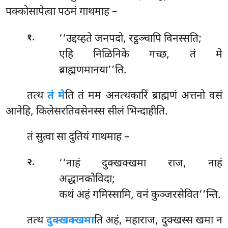
पक्कोसापेत्वा पठमं गाथमाह –
.
‘‘उद्दय्हते जनपदो, रट्ठञ्चापि विनस्सति;
१
एहि निळिनिके गच्छ, तं मे
ब्राह्मणमानया’’ति.
तत्थ
तं मे
ति तं मम अनत्थकारिं ब्राह्मणं अत्तनो वसं
आनेहि, किलेसरतिवसेनस्स सीलं भिन्दाहीति.
तं सुत्वा सा दुतियं गाथमाह –
.
‘‘नाहं दुक्खक्खमा राज, नाहं
२
अद्धानकोविदा;
कथं अहं गमिस्सामि, वनं कुञ्जरसेवित’’न्ति.
तत्थ
दुक्खक्खमा
ति अहं, महाराज, दुक्खस्स खमा न