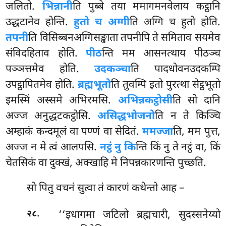
जलितो.
भिन्नानी
ति पुब्बे तया ममागमनवेलाय कट्ठानि
उद्धटानेव होन्ति.
हुतो च अग्गी
ति अग्गि च हुतो होति.
तपनी
ति विसिब्बनअग्गिसङ्खाता तपनीपि ते समिताव सयमेव
संविदहिताव होति.
पीठ
न्ति मम आसनत्थाय पीठञ्च
पञ्ञत्तमेव होति.
उदकञ्चा
ति पादधोवनउदकम्पि
उपट्ठापितमेव होति.
ब्रह्मभूतो
ति तुवम्पि इतो पुरत्था सेट्ठभूतो
इमस्मिं अस्समे अभिरमसि.
अभिन्नकट्ठोसी
ति सो दानि
अज्ज अनुद्धटकट्ठोसि.
असिद्धभोजनो
ति न ते किञ्चि
अम्हाकं कन्दमूलं वा पण्णं वा सेदितं.
ममज्जा
ति, मम पुत्त,
अज्ज न मे त्वं आलपसि.
नट्ठं नु कि
न्ति किं नु ते नट्ठं वा, किं
चेतसिकं वा दुक्खं, अक्खाहि मे निपन्नकारणन्ति पुच्छति.
सो पितु वचनं सुत्वा तं कारणं कथेन्तो आह –
.
‘‘इधागमा जटिलो ब्रह्मचारी, सुदस्सनेय्यो
२८