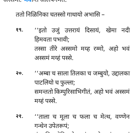
अस्समो.
भव
न्ति आलपनमेतं.
ततो निळिनिका चतस्सो गाथायो अभासि –
.
‘‘इतो उजुं उत्तरायं दिसायं, खेमा नदी
१९
हिमवता पभावी;
तस्सा तीरे अस्समो मय्ह रम्मो, अहो भवं
अस्समं मय्हं पस्से.
.
‘‘अम्बा च साला तिलका च जम्बुयो, उद्दालका
२०
पाटलियो च फुल्ला;
समन्ततो किम्पुरिसाभिगीतं, अहो भवं अस्समं
मय्हं पस्से.
.
‘‘ताला
च मूला च फला च मेत्थ, वण्णेन
२१
गन्धेन उपेतरूपं;