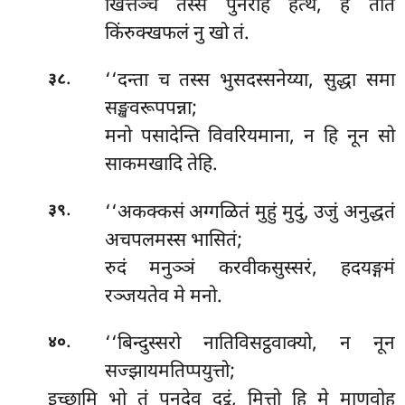
खित्तञ्च तस्स पुनरेहि हत्थं, हं तात
किंरुक्खफलं नु खो तं.
.
‘‘दन्ता
च तस्स भुसदस्सनेय्या, सुद्धा समा
३८
सङ्खवरूपपन्ना;
मनो पसादेन्ति विवरियमाना, न हि नून सो
साकमखादि तेहि.
.
‘‘अकक्कसं अग्गळितं मुहुं मुदुं, उजुं अनुद्धतं
३९
अचपलमस्स भासितं;
रुदं
मनुञ्ञं करवीकसुस्सरं, हदयङ्गमं
रञ्जयतेव मे मनो.
.
‘‘बिन्दुस्सरो
नातिविसट्ठवाक्यो, न नून
४०
सज्झायमतिप्पयुत्तो;
इच्छामि भो तं पुनदेव दट्ठुं, मित्तो हि मे माणवोहु