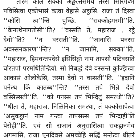
तस्मिं काले सक्को अड्ढरत्तसमये तस्स सिरिगब्भं
पविसित्वा एकोभासं कत्वा वेहासे अट्ठासि. राजा तं दिस्वा
‘‘कोसि त्व’’न्ति पुच्छि. ‘‘सक्कोहमस्मी’’ति.
‘‘केनत्थेनागतोसी’’ति? ‘‘वस्सति ते, महाराज
, रट्ठे
देवो’’ति? ‘‘न वस्सती’’ति. ‘‘जानासि पनस्स
अवस्सनकारण’’न्ति? ‘‘न जानामि, सक्का’’ति.
‘‘महाराज, हिमवन्तपदेसे
इसिसिङ्गो नाम तापसो पटिवसति
घोरतपो परमधितिन्द्रियो. सो निबद्धं देवे वस्सन्ते कुज्झित्वा
आकासं ओलोकेसि, तस्मा देवो न वस्सती’’ति. ‘‘इदानि
पनेत्थ किं कातब्ब’’न्ति? ‘‘तस्स तपे भिन्ने देवो
वस्सिस्सती’’ति. ‘‘को पनस्स तपं भिन्दितुं समत्थो’’ति?
‘‘धीता ते, महाराज, निळिनिका समत्था, तं पक्कोसापेत्वा
‘असुकट्ठानं नाम गन्त्वा तापसस्स तपं भिन्दाही’ति
पेसेही’’ति. एवं सो राजानं अनुसासित्वा सकट्ठानमेव
अगमासि. राजा पुनदिवसे अमच्चेहि सद्धिं मन्तेत्वा धीतरं