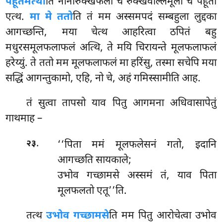
पहूतमेत्था
ति नानारुक्खफला च रुक्खवल्लिमूला च पहूता
एत्थ.
मा मे ततो
ति तं मम अस्समपदं सम्बहुला लुद्दका
आगच्छन्ति, मया चेत्थ आहरित्वा ठपितं बहु
मधुरसमूलफलाफलं अत्थि, ते मयि चिरायन्ते मूलफलाफलं
हरेय्युं. ते ततो मम मूलफलाफलं मा हरिंसु, तस्मा सचेपि मया
सद्धिं आगन्तुकामो, एहि, नो चे, अहं गमिस्सामीति आह.
तं सुत्वा तापसो याव पितु आगमना अधिवासापेतुं
गाथमाह –
.
‘‘पिता ममं मूलफलेसनं गतो, इदानि
२३
आगच्छति सायकाले;
उभोव गच्छामसे अस्समं तं, याव पिता
मूलफलतो एतू’’ति.
तत्थ
उभोव गच्छामसे
ति मम पितु आरोचेत्वा उभोव