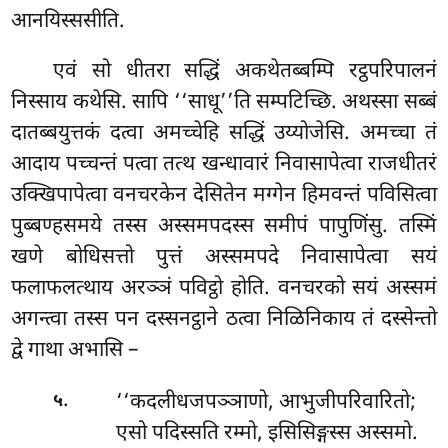
आनयिस्ससीति.
एवं सो धीतरा सद्धिं अकथेतब्बम्पि रट्ठपरिपालनं
निस्साय कथेसि. सापि ‘‘साधू’’ति सम्पटिच्छि. अथस्सा सब्बं
दातब्बयुत्तकं दत्वा अमच्चेहि सद्धिं उय्योजेसि. अमच्चा तं
आदाय पच्चन्तं पत्वा तत्थ खन्धावारं निवासापेत्वा राजधीतरं
उक्खिपापेत्वा वनचरकेन देसितेन मग्गेन हिमवन्तं पविसित्वा
पुब्बण्हसमये तस्स अस्समपदस्स समीपं पापुणिंसु. तस्मिं
खणे बोधिसत्तो पुत्तं अस्समपदे निवासापेत्वा सयं
फलाफलत्थाय अरञ्ञं पविट्ठो होति. वनचरको सयं अस्समं
अगन्त्वा तस्स पन दस्सनट्ठाने ठत्वा निळिनिकाय तं दस्सेन्तो
द्वे गाथा अभासि –
.
‘‘कदलीधजपञ्ञाणो, आभुजीपरिवारितो;
५
एसो पदिस्सति रम्मो, इसिसिङ्गस्स अस्समो.