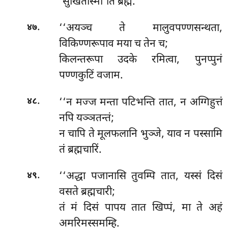
‘सुखितोस्मी’ति ब्रह्मे.
.
‘‘अयञ्च ते मालुवपण्णसन्थता,
४७
विकिण्णरूपाव मया च तेन च;
किलन्तरूपा उदके रमित्वा, पुनप्पुनं
पण्णकुटिं वजाम.
.
‘‘न मज्ज मन्ता पटिभन्ति तात, न अग्गिहुत्तं
४८
नपि यञ्ञतन्तं;
न चापि ते मूलफलानि भुञ्जे, याव न पस्सामि
तं ब्रह्मचारिं.
.
‘‘अद्धा पजानासि तुवम्पि तात, यस्सं दिसं
४९
वसते ब्रह्मचारी;
तं मं दिसं पापय तात खिप्पं, मा ते अहं
अमरिमस्समम्हि.