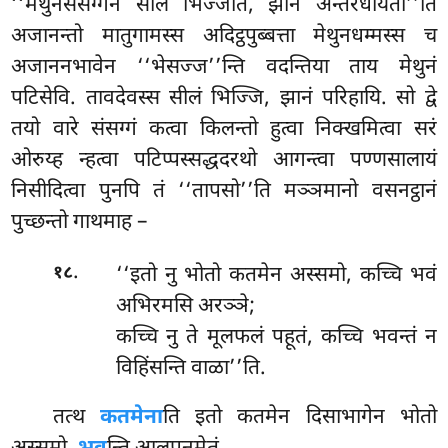
‘‘मेथुनसंसग्गेन सीलं भिज्जति, झानं अन्तरधायती’’ति
अजानन्तो मातुगामस्स अदिट्ठपुब्बत्ता मेथुनधम्मस्स च
अजाननभावेन ‘‘भेसज्ज’’न्ति वदन्तिया ताय मेथुनं
पटिसेवि. तावदेवस्स सीलं भिज्जि, झानं परिहायि. सो द्वे
तयो वारे संसग्गं कत्वा किलन्तो हुत्वा निक्खमित्वा सरं
ओरुय्ह न्हत्वा पटिप्पस्सद्धदरथो आगन्त्वा पण्णसालायं
निसीदित्वा पुनपि तं ‘‘तापसो’’ति मञ्ञमानो वसनट्ठानं
पुच्छन्तो गाथमाह –
.
‘‘इतो नु भोतो कतमेन अस्समो, कच्चि भवं
१८
अभिरमसि अरञ्ञे;
कच्चि नु ते मूलफलं पहूतं, कच्चि भवन्तं न
विहिंसन्ति वाळा’’ति.
तत्थ
कतमेना
ति इतो कतमेन दिसाभागेन भोतो