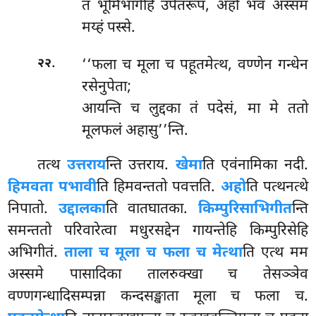
तं
भूमिभागेहि उपेतरूपं, अहो भवं अस्समं
मय्हं पस्से.
.
‘‘फला च मूला च पहूतमेत्थ, वण्णेन गन्धेन
२२
रसेनुपेता;
आयन्ति च लुद्दका तं पदेसं, मा मे ततो
मूलफलं अहासु’’न्ति.
तत्थ
उत्तराय
न्ति उत्तराय.
खेमा
ति एवंनामिका नदी.
हिमवता पभावी
ति हिमवन्ततो पवत्तति.
अहो
ति पत्थनत्थे
निपातो.
उद्दालका
ति वातघातका.
किम्पुरिसाभिगीत
न्ति
समन्ततो परिवारेत्वा मधुरसद्देन गायन्तेहि किम्पुरिसेहि
अभिगीतं.
ताला च मूला च फला च मेत्था
ति एत्थ मम
अस्समे पासादिका तालरुक्खा च तेसञ्ञेव
वण्णगन्धादिसम्पन्ना कन्दसङ्खाता
मूला च फला च.