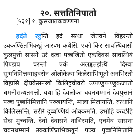
२०. सत्ततिनिपातो
[५३१] १. कुसजातकवण्णना
इदं
ते रट्ठ
न्ति इदं सत्था जेतवने विहरन्तो
उक्कण्ठितभिक्खुं आरब्भ कथेसि. एको किर सावत्थिवासी
कुलपुत्तो सासने उरं दत्वा पब्बजितो एकदिवसं सावत्थियं
पिण्डाय चरन्तो एकं अलङ्कतइत्थिं दिस्वा
सुभनिमित्तग्गाहवसेन ओलोकेत्वा किलेसाभिभूतो अनभिरतो
विहासि दीघकेसनखो किलिट्ठचीवरो उप्पण्डुप्पण्डुकजातो
धमनीसन्थतगत्तो. यथा हि देवलोका चवनधम्मानं देवपुत्तानं
पञ्च पुब्बनिमित्तानि पञ्ञायन्ति, माला मिलायन्ति, वत्थानि
किलिस्सन्ति, सरीरे दुब्बण्णियं ओक्कमति, उभोहि कच्छेहि
सेदा मुच्चन्ति, देवो देवासने नाभिरमति, एवमेव सासना
चवनधम्मानं उक्कण्ठितभिक्खूनं पञ्च पुब्बनिमित्तानि