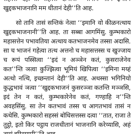
खुद्दकभाजनानि मम धीतानं देही’’ति आह.
सो तानि तासं सन्तिकं नेत्वा ‘‘इमानि वो कीळनत्थाय
खुद्दकभाजनानी’’ति आह. ता सब्बा आगमिंसु. कुम्भकारो
महासत्तेन पभावतिया अत्थाय कतभाजनमेव तस्सा अदासि.
सा च भाजनं गहेत्वा
तत्थ अत्तनो च महासत्तस्स च खुज्जाय
च रूपं पस्सित्वा ‘‘इदं न अञ्ञेन कतं, कुसराजेनेव
कत’’न्ति ञत्वा कुज्झित्वा भूमियं खिपित्वा ‘‘इमिना मय्हं
अत्थो नत्थि, इच्छन्तानं देही’’ति आह. अथस्सा भगिनियो
कुद्धभावं ञत्वा ‘‘खुद्दकभाजनं कुसरञ्ञा कतन्ति मञ्ञसि,
इदं तेन न कतं, कुम्भकारेनेव कतं, गण्हाहि न’’न्ति
अवहसिंसु. सा तेन कतभावं तस्स च आगतभावं तासं न
कथेसि. कुम्भकारो सहस्सं बोधिसत्तस्स दत्वा ‘‘तात, राजा ते
तुट्ठो, इतो किर पट्ठाय राजधीतानं भाजनानि करेय्यासि, अहं