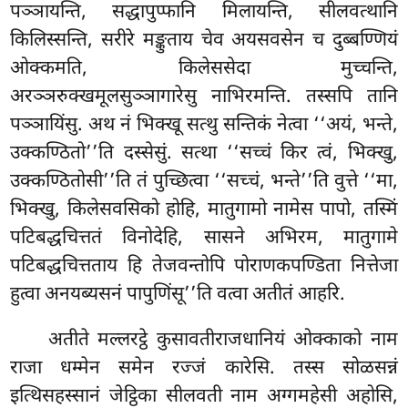
पञ्ञायन्ति, सद्धापुप्फानि मिलायन्ति, सीलवत्थानि
किलिस्सन्ति, सरीरे मङ्कुताय चेव अयसवसेन च दुब्बण्णियं
ओक्कमति, किलेससेदा मुच्चन्ति,
अरञ्ञरुक्खमूलसुञ्ञागारेसु नाभिरमन्ति. तस्सपि तानि
पञ्ञायिंसु. अथ नं भिक्खू सत्थु सन्तिकं नेत्वा ‘‘अयं, भन्ते,
उक्कण्ठितो’’ति दस्सेसुं. सत्था ‘‘सच्चं किर त्वं, भिक्खु,
उक्कण्ठितोसी’’ति तं पुच्छित्वा ‘‘सच्चं, भन्ते’’ति वुत्ते ‘‘मा,
भिक्खु, किलेसवसिको होहि, मातुगामो नामेस पापो, तस्मिं
पटिबद्धचित्ततं विनोदेहि, सासने अभिरम, मातुगामे
पटिबद्धचित्तताय हि तेजवन्तोपि पोराणकपण्डिता नित्तेजा
हुत्वा अनयब्यसनं पापुणिंसू’’ति वत्वा अतीतं आहरि.
अतीते मल्लरट्ठे कुसावतीराजधानियं ओक्काको नाम
राजा धम्मेन समेन रज्जं कारेसि. तस्स सोळसन्नं
इत्थिसहस्सानं जेट्ठिका
सीलवती नाम अग्गमहेसी अहोसि,