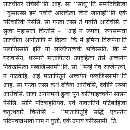
राजधीतरं रोचेसी’’ति आह. सा ‘‘साधू’’ति सम्पटिच्छित्वा
‘‘कुमारस्स इमं पवत्तिं आरोचेत्वा चित्तं जानाही’’ति एकं
परिचारिकं पेसेसि. सा गन्त्वा तस्स तं पवत्तिं आरोचेसि. तं
सुत्वा महासत्तो चिन्तेसि – ‘‘अहं न रूपवा, रूपसम्पन्ना
राजधीता आनीतापि मं दिस्वा ‘किं मे इमिना विरूपेना’ति
पलायिस्सति इति नो लज्जितब्बकं भविस्सति, किं मे
घरावासेन, धरमाने मातापितरो उपट्ठहित्वा तेसं अच्चयेन
निक्खमित्वा पब्बजिस्सामी’’ति. सो ‘‘मय्हं नेव रज्जेनत्थो,
न नाटकेहि, अहं मातापितूनं अच्चयेन पब्बजिस्सामी’’ति
आह. सा गन्त्वा तस्स कथं देविया आरोचेसि, देवीपि रञ्ञो
आरोचेसि. राजा अनत्तमनो हुत्वा पुन कतिपाहच्चयेन सासनं
पेसेसि. सोपि
पटिबाहतियेव. एवं यावततियं पटिबाहित्वा
चतुत्थवारे चिन्तेसि – ‘‘मातापितूहि सद्धिं एकन्तेन
पटिपक्खभावो नाम न युत्तो, एकं उपायं करिस्सामी’’ति.