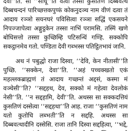
देवा’’ति. सो ‘‘साधू’’ति वत्वा तस्सा कुसतिणं दिब्बवत्थं
दिब्बचन्दनं पारिच्छत्तकपुप्फं कोकनुदञ्च नाम वीणं दत्वा तं
आदाय रञ्ञो सयनघरं पविसित्वा रञ्ञा सद्धिं एकसयने
निपज्जापेत्वा अङ्गुट्ठकेन तस्सा नाभिं परामसि. तस्मिं खणे
बोधिसत्तो तस्सा कुच्छिम्हि पटिसन्धिं गण्हि. सक्कोपि
सकट्ठानमेव गतो. पण्डिता देवी गब्भस्स पतिट्ठितभावं जानि.
अथ नं पबुद्धो राजा दिस्वा, ‘‘देवि, केन नीतासी’’ति
पुच्छि. ‘‘सक्केन, देवा’’ति. ‘‘अहं पच्चक्खतो एकं
महल्लकब्राह्मणं तं आदाय गच्छन्तं अद्दसं, कस्मा मं
वञ्चेसी’’ति? ‘‘सद्दहथ, देव, सक्को मं गहेत्वा देवलोकं
नेसी’’ति. ‘‘न सद्दहामि, देवी’’ति. अथस्स सा सक्कदत्तियं
कुसतिणं दस्सेत्वा ‘‘सद्दहथा’’ति आह. राजा ‘‘कुसतिणं नाम
यतो कुतोचि लब्भती’’ति न सद्दहि. अथस्स सा
दिब्बवत्थादीनि दस्सेसि. राजा तानि दिस्वा सद्दहित्वा, ‘‘भद्दे,