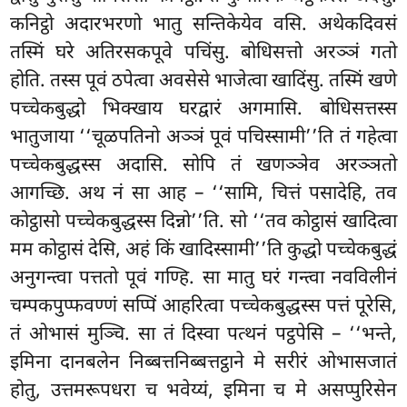
कनिट्ठो अदारभरणो भातु सन्तिकेयेव वसि. अथेकदिवसं
तस्मिं घरे अतिरसकपूवे पचिंसु. बोधिसत्तो अरञ्ञं गतो
होति. तस्स पूवं ठपेत्वा अवसेसे भाजेत्वा खादिंसु. तस्मिं खणे
पच्चेकबुद्धो भिक्खाय घरद्वारं अगमासि. बोधिसत्तस्स
भातुजाया ‘‘चूळपतिनो अञ्ञं पूवं पचिस्सामी’’ति तं गहेत्वा
पच्चेकबुद्धस्स अदासि. सोपि तं खणञ्ञेव अरञ्ञतो
आगच्छि. अथ नं सा आह – ‘‘सामि, चित्तं पसादेहि, तव
कोट्ठासो पच्चेकबुद्धस्स दिन्नो’’ति. सो
‘‘तव कोट्ठासं खादित्वा
मम कोट्ठासं देसि, अहं किं खादिस्सामी’’ति कुद्धो पच्चेकबुद्धं
अनुगन्त्वा पत्ततो पूवं गण्हि. सा मातु घरं गन्त्वा नवविलीनं
चम्पकपुप्फवण्णं सप्पिं आहरित्वा पच्चेकबुद्धस्स पत्तं पूरेसि,
तं ओभासं मुञ्चि. सा तं दिस्वा पत्थनं पट्ठपेसि – ‘‘भन्ते,
इमिना दानबलेन निब्बत्तनिब्बत्तट्ठाने मे सरीरं ओभासजातं
होतु, उत्तमरूपधरा च भवेय्यं, इमिना च मे असप्पुरिसेन