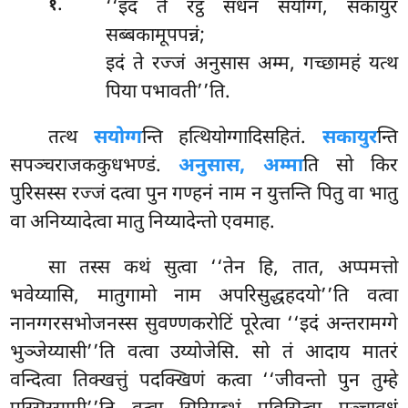
.
‘‘इदं ते रट्ठं सधनं सयोग्गं, सकायुरं
१
सब्बकामूपपन्नं;
इदं ते रज्जं अनुसास अम्म, गच्छामहं यत्थ
पिया पभावती’’ति.
तत्थ
सयोग्ग
न्ति हत्थियोग्गादिसहितं.
सकायुर
न्ति
सपञ्चराजककुधभण्डं.
अनुसास, अम्मा
ति
सो किर
पुरिसस्स रज्जं दत्वा पुन गण्हनं नाम न युत्तन्ति पितु वा भातु
वा अनिय्यादेत्वा मातु निय्यादेन्तो एवमाह.
सा तस्स कथं सुत्वा ‘‘तेन हि, तात, अप्पमत्तो
भवेय्यासि, मातुगामो नाम अपरिसुद्धहदयो’’ति वत्वा
नानग्गरसभोजनस्स सुवण्णकरोटिं पूरेत्वा ‘‘इदं अन्तरामग्गे
भुञ्जेय्यासी’’ति
वत्वा उय्योजेसि. सो तं आदाय मातरं
वन्दित्वा तिक्खत्तुं पदक्खिणं कत्वा ‘‘जीवन्तो पुन तुम्हे