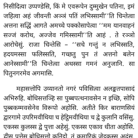
निसीदित्वा उप्पण्डेसि, किं मे एवरूपेन दुम्मुखेन पतिना, इमं
जहित्वा अहं जीवन्ती अञ्ञं पतिं लभिस्सामी’’ति चिन्तेत्वा
अत्तना सद्धिं आगते अमच्चे पक्कोसापेत्वा ‘‘मम यानवाहनं
सज्जं करोथ, अज्जेव गमिस्सामी’’ति आहं
. ते रञ्ञो
आरोचेसुं. राजा चिन्तेसि – ‘‘सचे गन्तुं न लभिस्सति,
हदयमस्सा फलिस्सति, गच्छतु पुन तं अत्तनो बलेन
आनेस्सामी’’ति चिन्तेत्वा अथस्सा गमनं अनुजानि. सा
पितुनगरमेव अगमासि.
महासत्तोपि
उय्यानतो नगरं पविसित्वा अलङ्कतपासादं
अभिरुहि. बोधिसत्तञ्हि सा पुब्बपत्थनावसेन न इच्छि, सोपि
पुब्बकम्मवसेनेव विरूपो अहोसि. अतीते किर बाराणसियं
द्वारगामे उपरिमवीथिया च हेट्ठिमवीथिया च द्वे कुलानि वसिंसु.
एकस्स कुलस्स द्वे पुत्ता अहेसुं. एकस्स एकाव धीता अहोसि.
द्वीसु पुत्तेसु बोधिसत्तो कनिट्ठो. तं कुमारिकं जेट्ठकस्स अदंसु.