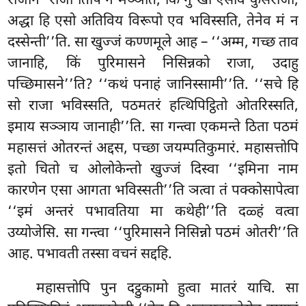
राजानं ‘राजा’तिपि न मञ्ञति, किं नु खो एसोव कुसराजा,
अद्धा हि एसो अतिविय विरूपो एव भविस्सति, तेनेव मं न
दस्सेन्ती’’ति. सा खुज्जं कण्णमूले आह – ‘‘अम्म, गच्छ ताव
जानाहि, किं पुरिमासने निसिन्नको राजा, उदाहु
पच्छिमासने’’ति? ‘‘कथं पनाहं जानिस्सामी’’ति. ‘‘सचे हि
सो राजा भविस्सति, पठमतरं हत्थिपिट्ठितो ओतरिस्सति,
इमाय सञ्ञाय जानाही’’ति. सा गन्त्वा एकमन्ते ठिता पठमं
महासत्तं ओतरन्तं अद्दस, पच्छा जयम्पतिकुमारं. महासत्तोपि
इतो चितो च ओलोकेन्तो खुज्जं दिस्वा ‘‘इमिना नाम
कारणेन एसा आगता भविस्सती’’ति ञत्वा तं पक्कोसापेत्वा
‘‘इमं अन्तरं पभावतिया मा कथेही’’ति दळ्हं वत्वा
उय्योजेसि. सा गन्त्वा ‘‘पुरिमासने निसिन्नो पठमं ओतरी’’ति
आह. पभावती तस्सा वचनं सद्दहि.
महासत्तोपि पुन दट्ठुकामो हुत्वा मातरं याचि. सा