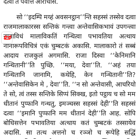
दत्वा तं पवत्तिं आरोचेसि.
सो ‘‘इदम्पि मय्हं अवसनट्ठान’’न्ति सहस्सं तस्सेव दत्वा
राजमालाकारस्स सन्तिकं गन्त्वा अन्तेवासिकभावं उपगन्त्वा
📜
नानाविधं मालाविकतिं गन्थित्वा पभावतिया अत्थाय
नानारूपविचित्रं एकं चुम्बटकं अकासि. मालाकारो तं सब्बं
आदाय राजकुलं अगमासि. राजा दिस्वा ‘‘केनिमानि
गन्थितानी’’ति पुच्छि. ‘‘मया, देवा’’ति. ‘‘अहं तया
गन्थितानि जानामि, कथेहि, केन गन्थितानी’’ति?
‘‘अन्तेवासिकेन मे
, देवा’’ति. ‘‘न सो अन्तेवासी, आचरियो
ते सो, त्वं तस्स सन्तिके सिप्पं सिक्ख, इतो पट्ठाय च सो मम
धीतानं पुप्फानि गन्थतु, इमञ्चस्स सहस्सं देही’’ति सहस्सं
दत्वा ‘‘इमानि पुप्फानि मम धीतानं देही’’ति आह. सोपि
बोधिसत्तेन पभावतिया अत्थाय कतं चुम्बटकं तस्सायेव
अदासि. सा तत्थ अत्तनो च रञ्ञो च रूपेहि सद्धिं