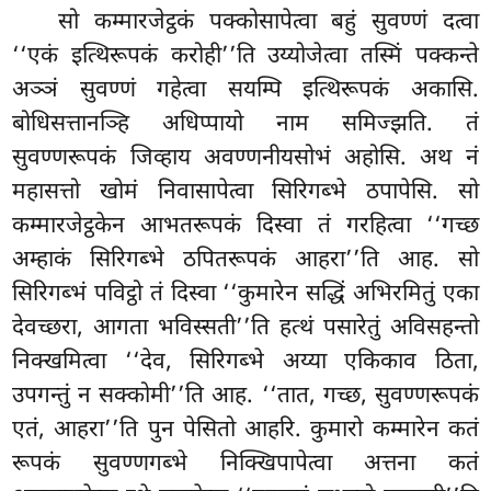
सो कम्मारजेट्ठकं पक्कोसापेत्वा बहुं सुवण्णं दत्वा
‘‘एकं इत्थिरूपकं करोही’’ति उय्योजेत्वा तस्मिं पक्कन्ते
अञ्ञं सुवण्णं गहेत्वा सयम्पि इत्थिरूपकं अकासि.
बोधिसत्तानञ्हि अधिप्पायो नाम समिज्झति. तं
सुवण्णरूपकं जिव्हाय अवण्णनीयसोभं अहोसि. अथ नं
महासत्तो खोमं निवासापेत्वा सिरिगब्भे ठपापेसि. सो
कम्मारजेट्ठकेन आभतरूपकं दिस्वा तं गरहित्वा ‘‘गच्छ
अम्हाकं सिरिगब्भे ठपितरूपकं आहरा’’ति आह. सो
सिरिगब्भं पविट्ठो
तं दिस्वा ‘‘कुमारेन सद्धिं अभिरमितुं एका
देवच्छरा, आगता भविस्सती’’ति हत्थं पसारेतुं अविसहन्तो
निक्खमित्वा ‘‘देव, सिरिगब्भे अय्या एकिकाव ठिता,
उपगन्तुं न सक्कोमी’’ति आह. ‘‘तात, गच्छ, सुवण्णरूपकं
एतं, आहरा’’ति पुन पेसितो आहरि. कुमारो कम्मारेन कतं
रूपकं सुवण्णगब्भे निक्खिपापेत्वा अत्तना
कतं