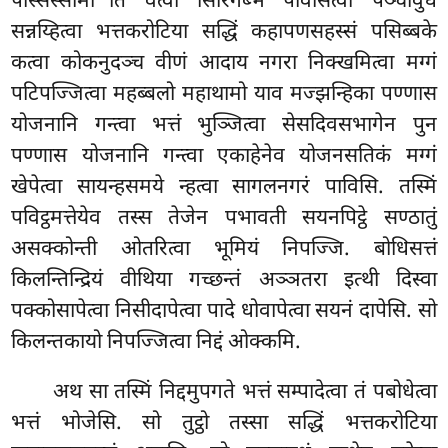
पस्सिस्सामी’’ति वत्वा सिरिगब्भं पविसित्वा पञ्चावुधं
सन्नय्हित्वा भत्तकरोटिया सद्धिं कहापणसहस्सं पसिब्बके
कत्वा कोकनुदञ्च वीणं आदाय नगरा निक्खमित्वा मग्गं
पटिपज्जित्वा महब्बलो महाथामो याव मज्झन्हिका पण्णास
योजनानि गन्त्वा भत्तं भुञ्जित्वा सेसदिवसभागेन पुन
पण्णास योजनानि गन्त्वा एकाहेनेव योजनसतिकं मग्गं
खेपेत्वा सायन्हसमये न्हत्वा सागलनगरं पाविसि. तस्मिं
पविट्ठमत्तेयेव तस्स तेजेन पभावती सयनपिट्ठे सण्ठातुं
असक्कोन्ती ओतरित्वा भूमियं निपज्जि. बोधिसत्तं
किलन्तिन्द्रियं वीथिया गच्छन्तं अञ्ञतरा इत्थी दिस्वा
पक्कोसापेत्वा निसीदापेत्वा पादे धोवापेत्वा सयनं दापेसि. सो
किलन्तकायो निपज्जित्वा निद्दं ओक्कमि.
अथ सा तस्मिं निद्दमुपगते भत्तं सम्पादेत्वा तं पबोधेत्वा
भत्तं भोजेसि. सो तुट्ठो तस्सा सद्धिं भत्तकरोटिया