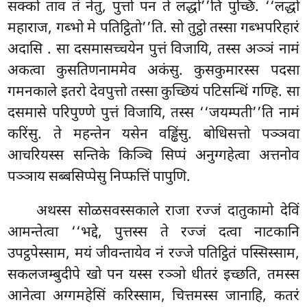
सक्को ताव तं नेतु, पुत्तो पन ते लद्धो’’ति पुच्छि. ‘‘लद्धो
महाराज, गब्भो मे पतिट्ठितो’’ति. सो तुट्ठो तस्सा गब्भपरिहारं
अदासि
. सा दसमासच्चयेन पुत्तं विजायि, तस्स अञ्ञं नामं
अकत्वा कुसतिणनाममेव
अकंसु. कुसकुमारस्स पदसा
गमनकाले इतरो देवपुत्तो तस्सा कुच्छियं पटिसन्धिं गण्हि. सा
दसमासे परिपुण्णे पुत्तं विजायि, तस्स ‘‘जयम्पती’’ति नामं
करिंसु. ते महन्तेन यसेन वड्ढिंसु. बोधिसत्तो पञ्ञवा
आचरियस्स सन्तिके किञ्चि सिप्पं अनुग्गहेत्वा अत्तनोव
पञ्ञाय सब्बसिप्पेसु निप्फत्तिं पापुणि.
अथस्स सोळसवस्सकाले राजा रज्जं दातुकामो देविं
आमन्तेत्वा ‘‘भद्दे, पुत्तस्स ते रज्जं दत्वा नाटकानि
उपट्ठपेस्साम, मयं जीवन्तायेव नं रज्जे पतिट्ठितं पस्सिस्साम,
सकलजम्बुदीपे खो पन यस्स रञ्ञो धीतरं इच्छति, तमस्स
आनेत्वा अग्गमहेसिं करिस्साम, चित्तमस्स जानाहि, कतरं