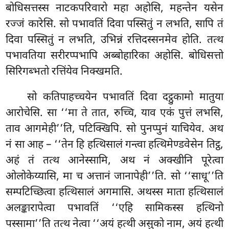
बोधिसत्तस्स नाटकपरिवारो महा अहोसि, महन्तेन यसेन
रज्जं कारेसि. सो पभावतिं दिवा पस्सितुं न लभति, सापि तं
दिवा पस्सितुं न लभति, उभिन्नं रत्तिदस्सनमेव होति. तत्थ
पभावतिया सरीरप्पभापि अब्बोहारिका अहोसि. बोधिसत्तो
सिरिगब्भतो रत्तिंयेव निक्खमति.
सो
कतिपाहच्चयेन पभावतिं दिवा दट्ठुकामो मातुया
आरोचेसि. सा ‘‘मा ते तात, रुच्चि, याव एकं पुत्तं लभसि,
ताव आगमेही’’ति, पटिक्खिपि. सो पुनप्पुनं याचियेव. अथ
नं सा आह – ‘‘तेन हि हत्थिसालं गन्त्वा हत्थिमेण्डवेसेन तिट्ठ,
अहं तं तत्थ आनेस्सामि, अथ नं अक्खीनि पूरेत्वा
ओलोकेय्यासि, मा च अत्तानं जानापेही’’ति. सो ‘‘साधू’’ति
सम्पटिच्छित्वा हत्थिसालं अगमासि. अथस्स माता हत्थिसालं
अलङ्कारापेत्वा पभावतिं ‘‘एहि सामिकस्स हत्थिनो
पस्सामा’’ति तत्थ नेत्वा ‘‘अयं हत्थी असुको नाम, अयं हत्थी