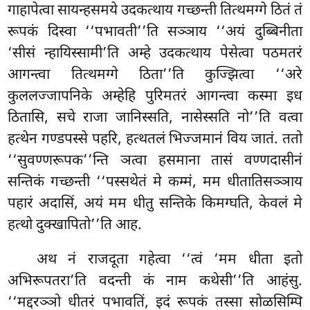
गाहापेत्वा सायन्हसमये उदकत्थाय गच्छन्ती तित्थमग्गे ठितं तं
रूपकं दिस्वा ‘‘पभावती’’ति सञ्ञाय ‘‘अयं दुब्बिनीता
‘सीसं न्हायिस्सामी’ति अम्हे उदकत्थाय पेसेत्वा पठमतरं
आगन्त्वा तित्थमग्गे ठिता’’ति कुज्झित्वा ‘‘अरे
कुललज्जापनिके अम्हेहि पुरिमतरं आगन्त्वा कस्मा इध
ठितासि, सचे राजा जानिस्सति, नासेस्सति नो’’ति वत्वा
हत्थेन गण्डपस्से पहरि, हत्थतलं भिज्जमानं विय जातं. ततो
‘‘सुवण्णरूपक’’न्ति ञत्वा हसमाना तासं वण्णदासीनं
सन्तिकं गच्छन्ती ‘‘पस्सथेतं मे कम्मं, मम धीतातिसञ्ञाय
पहारं अदासिं, अयं मम धीतु सन्तिके किमग्घति, केवलं मे
हत्थो दुक्खापितो’’ति आह.
अथ नं राजदूता गहेत्वा ‘‘त्वं ‘मम धीता इतो
अभिरूपतरा’ति वदन्ती कं नाम कथेसी’’ति
आहंसु.
‘‘मद्दरञ्ञो धीतरं पभावतिं, इदं रूपकं तस्सा सोळसिम्पि