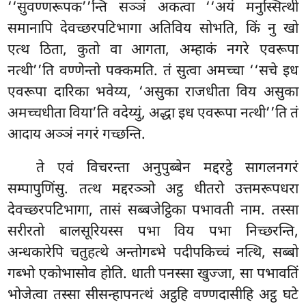
‘‘सुवण्णरूपक’’न्ति सञ्ञं अकत्वा ‘‘अयं मनुस्सित्थी
समानापि देवच्छरपटिभागा अतिविय सोभति, किं नु खो
एत्थ ठिता, कुतो वा आगता, अम्हाकं नगरे एवरूपा
नत्थी’’ति वण्णेन्तो पक्कमति. तं सुत्वा अमच्चा ‘‘सचे इध
एवरूपा दारिका भवेय्य, ‘असुका राजधीता विय
असुका
अमच्चधीता विया’ति वदेय्युं, अद्धा इध एवरूपा नत्थी’’ति तं
आदाय अञ्ञं नगरं गच्छन्ति.
ते एवं विचरन्ता अनुपुब्बेन मद्दरट्ठे सागलनगरं
सम्पापुणिंसु. तत्थ मद्दरञ्ञो अट्ठ धीतरो उत्तमरूपधरा
देवच्छरपटिभागा, तासं सब्बजेट्ठिका पभावती नाम. तस्सा
सरीरतो
बालसूरियस्स पभा विय पभा निच्छरन्ति,
अन्धकारेपि चतुहत्थे अन्तोगब्भे पदीपकिच्चं नत्थि, सब्बो
गब्भो एकोभासोव होति. धाती पनस्सा खुज्जा, सा पभावतिं
भोजेत्वा तस्सा सीसन्हापनत्थं अट्ठहि वण्णदासीहि अट्ठ घटे