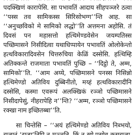
पदक्खिणं कारापेसि. सा पभावतिं आदाय सीहपञ्जरे ठत्वा
‘‘पस्स तव सामिकस्स सिरिसोभग्ग’’न्ति आह. सा
‘‘अनुच्छविको
मे सामिको लद्धो’’ति अत्तमना अहोसि. तं
दिवसं पन महासत्तो हत्थिमेण्डवेसेन जयम्पतिस्स
पच्छिमासने निसीदित्वा यथाधिप्पायेन पभावतिं ओलोकेन्तो
हत्थविकारादिवसेन चित्तरुचिया केळिं दस्सेसि. हत्थिम्हि
अतिक्कन्ते राजमाता पभावतिं पुच्छि – ‘‘दिट्ठो ते, अम्म,
सामिको’’ति. ‘‘आम अय्ये, पच्छिमासने पनस्स निसिन्नो
हत्थिमेण्डो अतिविय दुब्बिनीतो, मय्हं हत्थविकारादीनि
दस्सेसि, कस्मा एवरूपं
अलक्खिकं
रञ्ञो पच्छिमासने
निसीदापेसुं, नीहरापेहि न’’न्ति? ‘‘अम्म, रञ्ञो पच्छिमासने
रक्खा नाम इच्छितब्बा’’ति.
सा चिन्तेसि – ‘‘अयं हत्थिमेण्डो अतिविय निब्भयो,