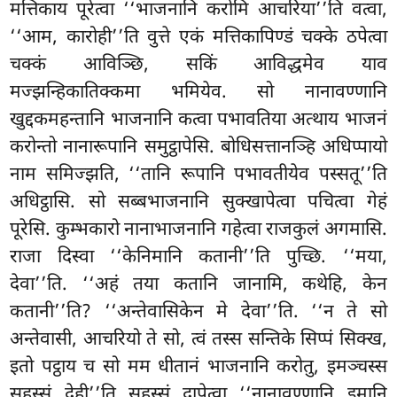
मत्तिकाय पूरेत्वा
‘‘भाजनानि करोमि आचरिया’’ति वत्वा,
‘‘आम, कारोही’’ति वुत्ते एकं मत्तिकापिण्डं चक्के ठपेत्वा
चक्कं
आविञ्छि, सकिं आविद्धमेव याव
मज्झन्हिकातिक्कमा भमियेव. सो नानावण्णानि
खुद्दकमहन्तानि भाजनानि कत्वा पभावतिया अत्थाय भाजनं
करोन्तो नानारूपानि समुट्ठापेसि. बोधिसत्तानञ्हि अधिप्पायो
नाम समिज्झति, ‘‘तानि रूपानि पभावतीयेव पस्सतू’’ति
अधिट्ठासि. सो सब्बभाजनानि सुक्खापेत्वा पचित्वा गेहं
पूरेसि. कुम्भकारो नानाभाजनानि गहेत्वा राजकुलं अगमासि.
राजा दिस्वा ‘‘केनिमानि कतानी’’ति पुच्छि. ‘‘मया,
देवा’’ति. ‘‘अहं तया कतानि जानामि, कथेहि, केन
कतानी’’ति? ‘‘अन्तेवासिकेन मे देवा’’ति. ‘‘न ते सो
अन्तेवासी, आचरियो ते सो, त्वं तस्स सन्तिके सिप्पं सिक्ख,
इतो पट्ठाय च सो मम धीतानं भाजनानि करोतु, इमञ्चस्स
सहस्सं देही’’ति सहस्सं दापेत्वा ‘‘नानावण्णानि इमानि