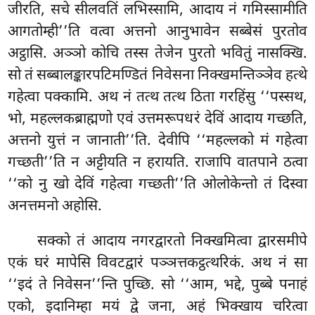
जीरति, सचे सीलवतिं लभिस्सामि, आदाय नं गमिस्सामीति
आगतोम्ही’’ति वत्वा अत्तनो आनुभावेन सब्बेसं पुरतोव
अट्ठासि. अञ्ञो कोचि तस्स तेजेन पुरतो भवितुं नासक्खि.
सो तं सब्बालङ्कारपटिमण्डितं निवेसना निक्खमन्तिञ्ञेव हत्थे
गहेत्वा पक्कामि. अथ नं तत्थ तत्थ ठिता
गरहिंसु ‘‘पस्सथ,
भो, महल्लकब्राह्मणो एवं उत्तमरूपधरं देविं आदाय गच्छति,
अत्तनो युत्तं न जानाती’’ति. देवीपि ‘‘महल्लको मं गहेत्वा
गच्छती’’ति न अट्टीयति न हरायति. राजापि वातपाने ठत्वा
‘‘को नु खो देविं गहेत्वा गच्छती’’ति ओलोकेन्तो तं दिस्वा
अनत्तमनो अहोसि.
सक्को तं आदाय नगरद्वारतो निक्खमित्वा द्वारसमीपे
एकं घरं मापेसि विवटद्वारं पञ्ञत्तकट्ठत्थरिकं. अथ नं सा
‘‘इदं ते निवेसन’’न्ति पुच्छि. सो ‘‘आम, भद्दे, पुब्बे पनाहं
एको, इदानिम्हा मयं द्वे जना, अहं भिक्खाय चरित्वा