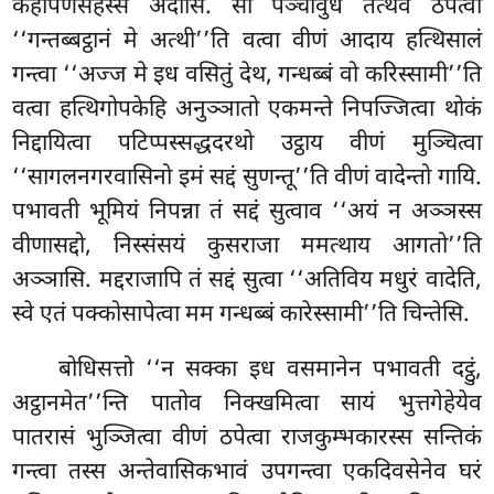
कहापणसहस्सं
अदासि. सो पञ्चावुधं तत्थेव ठपेत्वा
‘‘गन्तब्बट्ठानं मे अत्थी’’ति वत्वा वीणं आदाय हत्थिसालं
गन्त्वा ‘‘अज्ज मे इध वसितुं देथ, गन्धब्बं वो करिस्सामी’’ति
वत्वा हत्थिगोपकेहि अनुञ्ञातो एकमन्ते निपज्जित्वा थोकं
निद्दायित्वा पटिप्पस्सद्धदरथो उट्ठाय वीणं मुञ्चित्वा
‘‘सागलनगरवासिनो इमं सद्दं सुणन्तू’’ति वीणं वादेन्तो गायि.
पभावती भूमियं निपन्ना तं सद्दं सुत्वाव ‘‘अयं न अञ्ञस्स
वीणासद्दो, निस्संसयं कुसराजा ममत्थाय आगतो’’ति
अञ्ञासि. मद्दराजापि तं सद्दं सुत्वा ‘‘अतिविय मधुरं वादेति,
स्वे एतं पक्कोसापेत्वा मम गन्धब्बं कारेस्सामी’’ति चिन्तेसि.
बोधिसत्तो ‘‘न सक्का इध वसमानेन पभावती दट्ठुं,
अट्ठानमेत’’न्ति पातोव निक्खमित्वा सायं भुत्तगेहेयेव
पातरासं भुञ्जित्वा वीणं ठपेत्वा राजकुम्भकारस्स सन्तिकं
गन्त्वा तस्स अन्तेवासिकभावं उपगन्त्वा एकदिवसेनेव घरं