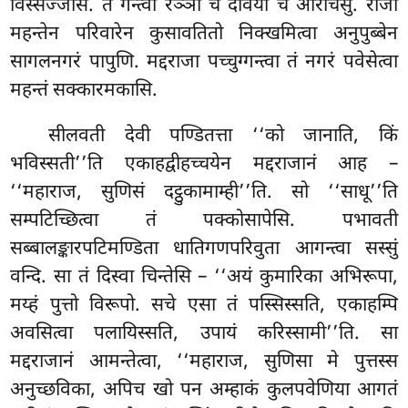
विस्सज्जेसि. ते गन्त्वा रञ्ञो च देविया च आरोचेसुं. राजा
महन्तेन परिवारेन कुसावतितो निक्खमित्वा अनुपुब्बेन
सागलनगरं पापुणि. मद्दराजा पच्चुग्गन्त्वा तं नगरं पवेसेत्वा
महन्तं सक्कारमकासि.
सीलवती देवी पण्डितत्ता ‘‘को जानाति, किं
भविस्सती’’ति एकाहद्वीहच्चयेन मद्दराजानं आह –
‘‘महाराज, सुणिसं दट्ठुकामाम्ही’’ति. सो ‘‘साधू’’ति
सम्पटिच्छित्वा तं पक्कोसापेसि. पभावती
सब्बालङ्कारपटिमण्डिता धातिगणपरिवुता आगन्त्वा सस्सुं
वन्दि. सा तं दिस्वा चिन्तेसि – ‘‘अयं कुमारिका अभिरूपा,
मय्हं पुत्तो विरूपो. सचे एसा तं पस्सिस्सति, एकाहम्पि
अवसित्वा पलायिस्सति, उपायं करिस्सामी’’ति. सा
मद्दराजानं आमन्तेत्वा, ‘‘महाराज, सुणिसा मे पुत्तस्स
अनुच्छविका, अपिच खो पन अम्हाकं कुलपवेणिया आगतं