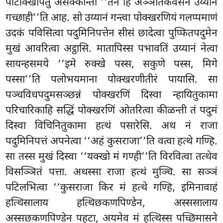
पटिक्खिपितुं असक्कोन्ती ‘‘तेन हि अञ्ञातकवेसेन उय्यानं
गच्छाही’’ति आह. सो उय्यानं गन्त्वा पोक्खरणियं गलप्पमाणं
उदकं पविसित्वा पदुमिनिपत्तेन सीसं छादेत्वा पुप्फितपदुमेन
मुखं आवरित्वा अट्ठासि. मातापिस्स पभावतिं उय्यानं नेत्वा
सायन्हसमये ‘‘इमे रुक्खे पस्स, सकुणे पस्स, मिगे
पस्सा’’ति पलोभयमाना पोक्खरणीतीरं पायासि. सा
पञ्चविधपदुमसञ्छन्नं पोक्खरणिं
दिस्वा न्हायितुकामा
परिचारिकाहि सद्धिं पोक्खरणिं ओतरित्वा कीळन्ती तं पदुमं
दिस्वा विचिनितुकामा हत्थं पसारेसि. अथ नं राजा
पदुमिनिपत्तं अपनेत्वा ‘‘अहं कुसराजा’’ति वत्वा हत्थे गण्हि.
सा तस्स मुखं दिस्वा ‘‘यक्खो मं गण्ही’’ति विरवित्वा तत्थेव
विसञ्ञितं पत्ता. अथस्सा राजा हत्थं मुञ्चि. सा सञ्ञं
पटिलभित्वा ‘‘कुसराजा किर मं हत्थे गण्हि, इमिनावाहं
हत्थिसालाय हत्थिछकणपिण्डेन, अस्ससालाय
अस्सछकणपिण्डेन पहटा, अयमेव मं हत्थिस्स पच्छिमासने