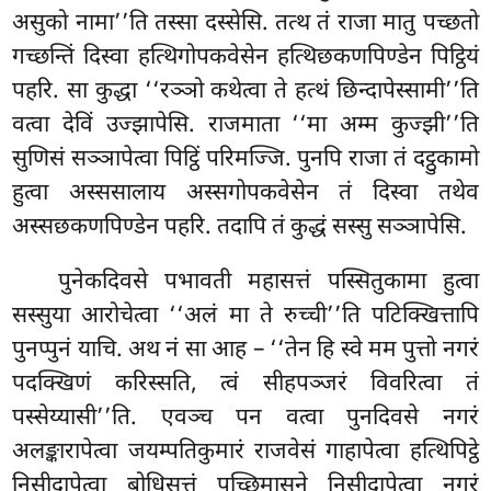
असुको नामा’’ति तस्सा दस्सेसि. तत्थ तं राजा मातु पच्छतो
गच्छन्तिं दिस्वा हत्थिगोपकवेसेन हत्थिछकणपिण्डेन पिट्ठियं
पहरि. सा कुद्धा ‘‘रञ्ञो कथेत्वा ते हत्थं छिन्दापेस्सामी’’ति
वत्वा देविं उज्झापेसि. राजमाता ‘‘मा अम्म कुज्झी’’ति
सुणिसं सञ्ञापेत्वा पिट्ठिं परिमज्जि. पुनपि राजा तं दट्ठुकामो
हुत्वा अस्ससालाय अस्सगोपकवेसेन तं दिस्वा तथेव
अस्सछकणपिण्डेन पहरि. तदापि तं कुद्धं सस्सु सञ्ञापेसि.
पुनेकदिवसे पभावती महासत्तं पस्सितुकामा हुत्वा
सस्सुया आरोचेत्वा ‘‘अलं मा ते रुच्ची’’ति पटिक्खित्तापि
पुनप्पुनं याचि. अथ नं सा आह – ‘‘तेन हि स्वे मम पुत्तो नगरं
पदक्खिणं करिस्सति, त्वं सीहपञ्जरं विवरित्वा तं
पस्सेय्यासी’’ति. एवञ्च पन वत्वा पुनदिवसे नगरं
अलङ्कारापेत्वा जयम्पतिकुमारं राजवेसं गाहापेत्वा हत्थिपिट्ठे
निसीदापेत्वा बोधिसत्तं पच्छिमासने निसीदापेत्वा नगरं