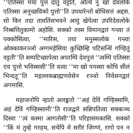
‘‘एतिस्सा मया पुत्तं
दातुं वट्टति, अत्थि नु खो देवलोके
एतिस्सा अनुच्छविको पुत्तो’’ति उपधारेन्तो बोधिसत्तं अद्दस.
सो किर तदा तावतिंसभवने आयुं खेपेत्वा उपरिदेवलोके
निब्बत्तितुकामो अहोसि. सक्को तस्स विमानद्वारं गन्त्वा तं
पक्कोसित्वा, ‘‘मारिस, तया मनुस्सलोकं गन्त्वा
ओक्काकरञ्ञो अग्गमहेसिया कुच्छिम्हि पटिसन्धिं गण्हितुं
वट्टती’’ति सम्पटिच्छापेत्वा अपरम्पि देवपुत्तं ‘‘त्वम्पि एतिस्सा
एव पुत्तो भविस्ससी’’ति वत्वा ‘‘मा खो पनस्सा कोचि सीलं
भिन्दतू’’ति महल्लकब्राह्मणवेसेन रञ्ञो निवेसनद्वारं
अगमासि.
महाजनोपि न्हातो अलङ्कतो ‘‘अहं देविं गण्हिस्सामि,
अहं देविं गण्हिस्सामी’’ति राजद्वारे सन्निपतित्वा सक्कञ्च
दिस्वा ‘‘त्वं कस्मा आगतोसी’’ति
परिहासमकासि. सक्को
‘‘किं मं तुम्हे गरहथ, सचेपि मे सरीरं जिण्णं, रागो पन न