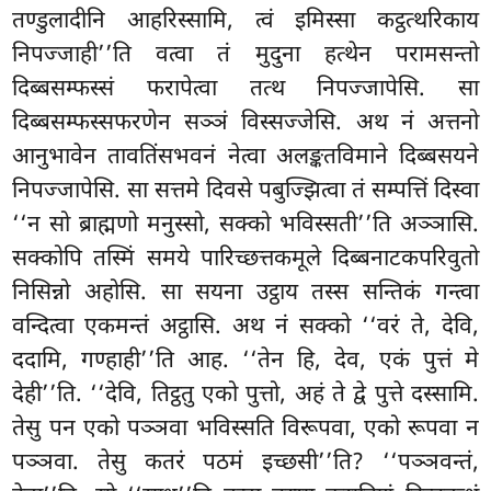
तण्डुलादीनि आहरिस्सामि, त्वं इमिस्सा कट्ठत्थरिकाय
निपज्जाही’’ति वत्वा तं मुदुना हत्थेन परामसन्तो
दिब्बसम्फस्सं फरापेत्वा तत्थ निपज्जापेसि. सा
दिब्बसम्फस्सफरणेन सञ्ञं विस्सज्जेसि. अथ नं अत्तनो
आनुभावेन तावतिंसभवनं नेत्वा अलङ्कतविमाने दिब्बसयने
निपज्जापेसि. सा सत्तमे दिवसे पबुज्झित्वा तं सम्पत्तिं दिस्वा
‘‘न सो ब्राह्मणो मनुस्सो, सक्को भविस्सती’’ति अञ्ञासि.
सक्कोपि तस्मिं समये पारिच्छत्तकमूले दिब्बनाटकपरिवुतो
निसिन्नो अहोसि. सा सयना उट्ठाय तस्स सन्तिकं गन्त्वा
वन्दित्वा एकमन्तं अट्ठासि. अथ नं सक्को ‘‘वरं ते, देवि,
ददामि, गण्हाही’’ति आह. ‘‘तेन हि, देव, एकं पुत्तं मे
देही’’ति. ‘‘देवि, तिट्ठतु एको पुत्तो, अहं ते द्वे पुत्ते दस्सामि.
तेसु पन एको पञ्ञवा भविस्सति विरूपवा, एको रूपवा न
पञ्ञवा. तेसु कतरं पठमं इच्छसी’’ति? ‘‘पञ्ञवन्तं,