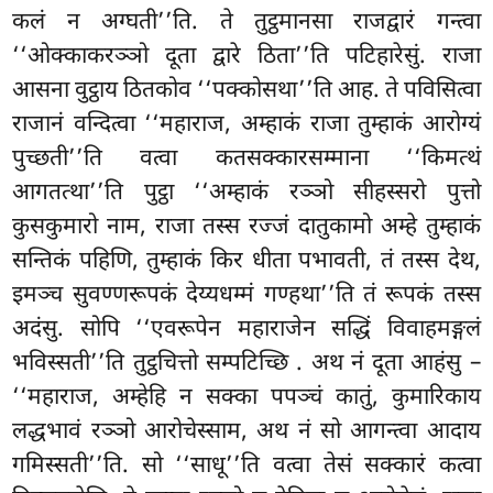
कलं न अग्घती’’ति. ते तुट्ठमानसा राजद्वारं गन्त्वा
‘‘ओक्काकरञ्ञो दूता द्वारे ठिता’’ति पटिहारेसुं. राजा
आसना वुट्ठाय ठितकोव ‘‘पक्कोसथा’’ति आह. ते पविसित्वा
राजानं वन्दित्वा ‘‘महाराज, अम्हाकं राजा तुम्हाकं आरोग्यं
पुच्छती’’ति वत्वा कतसक्कारसम्माना ‘‘किमत्थं
आगतत्था’’ति पुट्ठा ‘‘अम्हाकं रञ्ञो सीहस्सरो पुत्तो
कुसकुमारो नाम, राजा तस्स रज्जं दातुकामो अम्हे तुम्हाकं
सन्तिकं पहिणि, तुम्हाकं किर धीता पभावती, तं तस्स देथ,
इमञ्च सुवण्णरूपकं देय्यधम्मं गण्हथा’’ति तं रूपकं तस्स
अदंसु. सोपि ‘‘एवरूपेन महाराजेन सद्धिं विवाहमङ्गलं
भविस्सती’’ति तुट्ठचित्तो सम्पटिच्छि
. अथ नं दूता आहंसु –
‘‘महाराज, अम्हेहि
न सक्का पपञ्चं कातुं, कुमारिकाय
लद्धभावं रञ्ञो आरोचेस्साम, अथ नं सो आगन्त्वा आदाय
गमिस्सती’’ति. सो ‘‘साधू’’ति वत्वा तेसं सक्कारं कत्वा