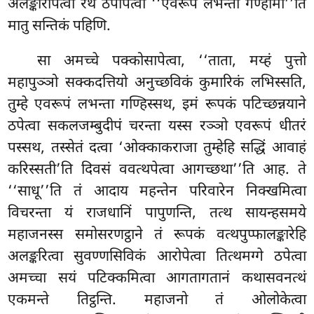
अलङ्कारापेत्वा रथे ठपापेत्वा ‘‘एवरूपं लभन्तो गण्हामी’’ति
मातु सन्तिकं पहिणि.
सा अमच्चे पक्कोसापेत्वा, ‘‘ताता, मय्हं पुत्तो
महापुञ्ञो सक्कदत्तियो अनुच्छविकं कुमारिकं लभिस्सति,
तुम्हे एवरूपं लभन्ता गण्हिस्सथ, इमं रूपकं पटिच्छन्नयाने
ठपेत्वा सकलजम्बुदीपं चरन्ता यस्स रञ्ञो एवरूपं धीतरं
पस्सथ, तस्सेतं दत्वा ‘ओक्काकराजा तुम्हेहि सद्धिं आवाहं
करिस्सती’ति दिवसं ववत्थपेत्वा आगच्छथा’’ति आह. ते
‘‘साधू’’ति तं आदाय महन्तेन परिवारेन निक्खमित्वा
विचरन्ता यं राजधानिं पापुणन्ति, तत्थ सायन्हसमये
महाजनस्स समोसरणट्ठाने तं रूपकं वत्थपुप्फालङ्कारेहि
अलङ्करित्वा सुवण्णसिविकं आरोपेत्वा तित्थमग्गे ठपेत्वा
अमच्चा सयं पटिक्कमित्वा आगतागतानं कथासवनत्थं
एकमन्ते तिट्ठन्ति. महाजनो तं ओलोकेत्वा