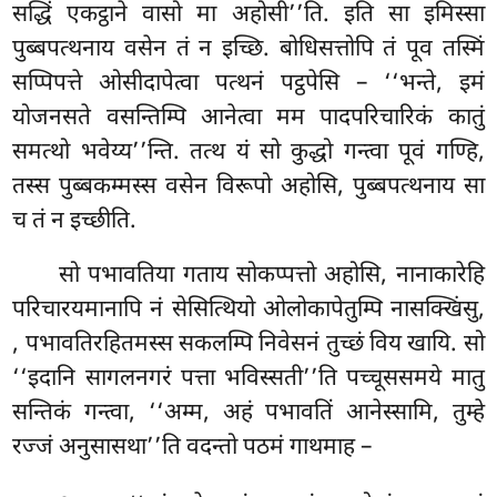
सद्धिं एकट्ठाने वासो मा अहोसी’’ति. इति सा इमिस्सा
पुब्बपत्थनाय वसेन तं न इच्छि. बोधिसत्तोपि तं पूव तस्मिं
सप्पिपत्ते ओसीदापेत्वा पत्थनं पट्ठपेसि – ‘‘भन्ते, इमं
योजनसते वसन्तिम्पि आनेत्वा मम पादपरिचारिकं कातुं
समत्थो भवेय्य’’न्ति. तत्थ यं सो कुद्धो गन्त्वा पूवं गण्हि,
तस्स पुब्बकम्मस्स वसेन विरूपो अहोसि, पुब्बपत्थनाय सा
च तं न इच्छीति.
सो पभावतिया गताय सोकप्पत्तो अहोसि, नानाकारेहि
परिचारयमानापि नं सेसित्थियो ओलोकापेतुम्पि नासक्खिंसु,
, पभावतिरहितमस्स सकलम्पि निवेसनं तुच्छं विय खायि. सो
‘‘इदानि सागलनगरं पत्ता भविस्सती’’ति पच्चूससमये मातु
सन्तिकं गन्त्वा, ‘‘अम्म, अहं पभावतिं आनेस्सामि, तुम्हे
रज्जं अनुसासथा’’ति वदन्तो पठमं गाथमाह –