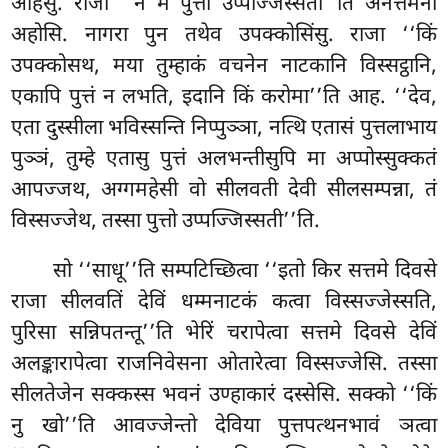
आहंसु. राजा ‘‘न मे पुत्तो उप्पज्जिस्सती’’ति अनत्तमनो
अहोसि. नागरा पुन तथेव उपक्कोसिंसु. राजा ‘‘किं
उपक्कोसथ, मया तुम्हाकं वचनेन नाटकानि विस्सट्ठानि,
एकापि पुत्तं न लभति, इदानि किं करोमा’’ति आह. ‘‘देव,
एता दुस्सीला भविस्सन्ति निप्पुञ्ञा, नत्थि एतासं पुत्तलाभाय
पुञ्ञं, तुम्हे एतासु पुत्तं अलभन्तीसुपि मा अप्पोस्सुक्कतं
आपज्जथ, अग्गमहेसी वो सीलवती देवी सीलसम्पन्ना, तं
विस्सज्जेथ, तस्सा पुत्तो उप्पज्जिस्सती’’ति.
सो ‘‘साधू’’ति सम्पटिच्छित्वा ‘‘इतो किर सत्तमे दिवसे
राजा सीलवतिं देविं धम्मनाटकं कत्वा विस्सज्जेस्सति,
पुरिसा सन्निपतन्तू’’ति भेरिं चरापेत्वा सत्तमे दिवसे देविं
अलङ्कारापेत्वा राजनिवेसना ओतारेत्वा विस्सज्जेसि. तस्सा
सीलतेजेन सक्कस्स भवनं उण्हाकारं दस्सेसि. सक्को ‘‘किं
नु खो’’ति आवज्जेन्तो देविया पुत्तपत्थनभावं ञत्वा