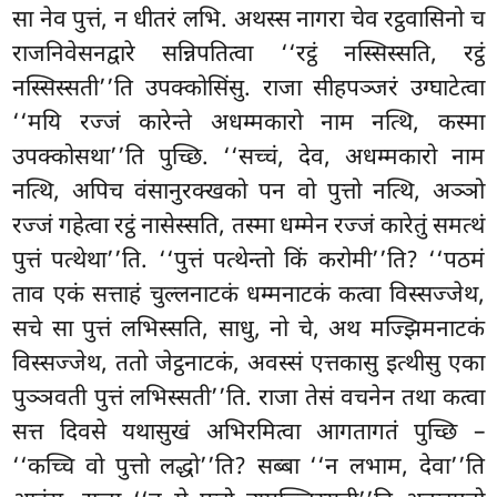
सा नेव पुत्तं, न धीतरं लभि. अथस्स नागरा चेव रट्ठवासिनो च
राजनिवेसनद्वारे सन्निपतित्वा ‘‘रट्ठं नस्सिस्सति, रट्ठं
नस्सिस्सती’’ति उपक्कोसिंसु. राजा सीहपञ्जरं उग्घाटेत्वा
‘‘मयि रज्जं कारेन्ते अधम्मकारो नाम नत्थि, कस्मा
उपक्कोसथा’’ति पुच्छि. ‘‘सच्चं, देव, अधम्मकारो नाम
नत्थि, अपिच वंसानुरक्खको
पन वो पुत्तो नत्थि, अञ्ञो
रज्जं गहेत्वा रट्ठं नासेस्सति, तस्मा धम्मेन रज्जं कारेतुं समत्थं
पुत्तं पत्थेथा’’ति. ‘‘पुत्तं पत्थेन्तो किं करोमी’’ति? ‘‘पठमं
ताव एकं सत्ताहं चुल्लनाटकं धम्मनाटकं कत्वा विस्सज्जेथ,
सचे सा पुत्तं लभिस्सति, साधु, नो चे, अथ मज्झिमनाटकं
विस्सज्जेथ, ततो जेट्ठनाटकं, अवस्सं एत्तकासु इत्थीसु एका
पुञ्ञवती पुत्तं लभिस्सती’’ति. राजा तेसं वचनेन तथा कत्वा
सत्त दिवसे यथासुखं अभिरमित्वा आगतागतं पुच्छि –
‘‘कच्चि वो पुत्तो लद्धो’’ति? सब्बा ‘‘न लभाम, देवा’’ति