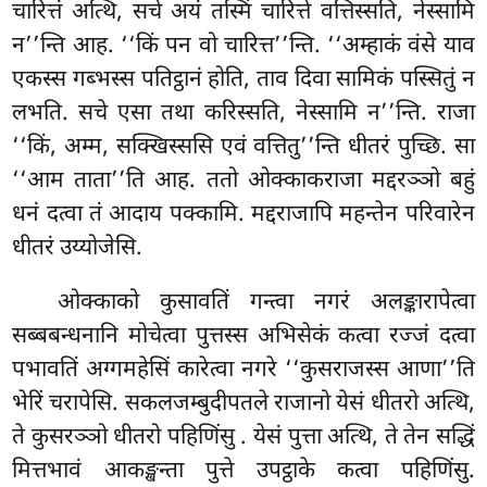
चारित्तं अत्थि, सचे अयं तस्मिं चारित्ते वत्तिस्सति, नेस्सामि
न’’न्ति आह. ‘‘किं पन वो चारित्त’’न्ति. ‘‘अम्हाकं वंसे याव
एकस्स गब्भस्स पतिट्ठानं होति, ताव दिवा सामिकं पस्सितुं न
लभति. सचे एसा तथा करिस्सति, नेस्सामि न’’न्ति. राजा
‘‘किं, अम्म, सक्खिस्ससि एवं वत्तितु’’न्ति धीतरं पुच्छि. सा
‘‘आम ताता’’ति आह. ततो ओक्काकराजा मद्दरञ्ञो बहुं
धनं दत्वा तं आदाय पक्कामि. मद्दराजापि महन्तेन परिवारेन
धीतरं उय्योजेसि.
ओक्काको कुसावतिं गन्त्वा नगरं अलङ्कारापेत्वा
सब्बबन्धनानि मोचेत्वा पुत्तस्स अभिसेकं कत्वा रज्जं दत्वा
पभावतिं अग्गमहेसिं कारेत्वा नगरे ‘‘कुसराजस्स आणा’’ति
भेरिं चरापेसि. सकलजम्बुदीपतले राजानो येसं धीतरो अत्थि,
ते कुसरञ्ञो धीतरो पहिणिंसु
. येसं पुत्ता
अत्थि, ते तेन सद्धिं
मित्तभावं आकङ्खन्ता पुत्ते उपट्ठाके कत्वा पहिणिंसु.