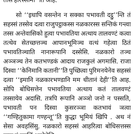
तासं हरिस्सामी’’ति आह.
सो ‘‘इधापि वसन्तेन न सक्का पभावती दट्ठु’’न्ति तं
सहस्सं तस्सेव दत्वा राजुपट्ठाकस्स नळकारस्स सन्तिकं गन्त्वा
तस्स अन्तेवासिको हुत्वा पभावतिया अत्थाय तालवण्टं कत्वा
तत्थेव सेतच्छत्तञ्च आपानभूमिञ्च
वत्थं गहेत्वा ठितं
पभावतिञ्चाति नानारूपानि दस्सेसि. नळकारो तञ्च
अञ्ञञ्च तेन कतभण्डकं आदाय राजकुलं अगमासि. राजा
दिस्वा ‘‘केनिमानि कतानी’’ति पुच्छित्वा पुरिमनयेनेव सहस्सं
दत्वा ‘‘इमानि नळकारभण्डानि मम धीतानं देही’’ति आह.
सोपि बोधिसत्तेन पभावतिया अत्थाय कतं तालवण्टं
तस्सायेव अदासि. तत्रपि रूपानि अञ्ञो जनो न पस्सति,
पभावती पन दिस्वा कुसरञ्ञा कतभावं ञत्वा
‘‘गण्हितुकामा गण्हन्तू’’ति कुद्धा भूमियं खिपि
. अथ नं
सेसा अवहसिंसु. नळकारो सहस्सं आहरित्वा बोधिसत्तस्स