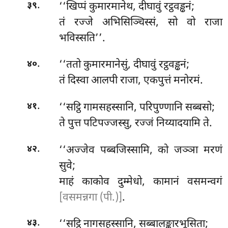
.
‘‘खिप्पं कुमारमानेथ, दीघावुं रट्ठवड्ढनं;
३९
तं रज्जे अभिसिञ्चिस्सं, सो वो राजा
भविस्सति’’.
.
‘‘ततो
कुमारमानेसुं, दीघावुं रट्ठवड्ढनं;
४०
तं दिस्वा आलपी राजा, एकपुत्तं मनोरमं.
.
‘‘सट्ठि गामसहस्सानि, परिपुण्णानि सब्बसो;
४१
ते पुत्त पटिपज्जस्सु, रज्जं निय्यादयामि ते.
.
‘‘अज्जेव पब्बजिस्सामि, को जञ्ञा मरणं
४२
सुवे;
माहं काकोव दुम्मेधो, कामानं वसमन्वगं
[वसमन्नगा (पी.)]
.
.
‘‘सट्ठि नागसहस्सानि, सब्बालङ्कारभूसिता;
४३