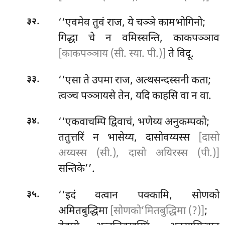
.
‘‘एवमेव
तुवं राज, ये चञ्ञे कामभोगिनो;
३२
गिद्धा चे न वमिस्सन्ति, काकपञ्ञाव
[काकपञ्ञाय (सी. स्या. पी.)]
ते विदू.
.
‘‘एसा ते उपमा राज, अत्थसन्दस्सनी कता;
३३
त्वञ्च पञ्ञायसे तेन, यदि काहसि वा न वा.
.
‘‘एकवाचम्पि द्विवाचं, भणेय्य अनुकम्पको;
३४
ततुत्तरिं न भासेय्य, दासोवय्यस्स
[दासो
अय्यस्स (सी.), दासो अयिरस्स (पी.)]
सन्तिके’’.
.
‘‘इदं वत्वान पक्कामि, सोणको
३५
अमितबुद्धिमा
[सोणको’मितबुद्धिमा (?)]
;