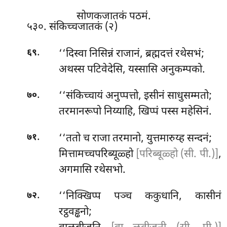
सोणकजातकं पठमं.
५३०. संकिच्चजातकं (२)
.
‘‘दिस्वा निसिन्नं राजानं, ब्रह्मदत्तं रथेसभं;
६९
अथस्स पटिवेदेसि, यस्सासि अनुकम्पको.
.
‘‘संकिच्चायं अनुप्पत्तो, इसीनं साधुसम्मतो;
७०
तरमानरूपो निय्याहि, खिप्पं पस्स महेसिनं.
.
‘‘ततो च राजा तरमानो, युत्तमारुय्ह सन्दनं;
७१
मित्तामच्चपरिब्यूळ्हो
[परिब्बूळ्हो (सी. पी.)]
,
अगमासि रथेसभो.
.
‘‘निक्खिप्प पञ्च ककुधानि, कासीनं
७२
रट्ठवड्ढनो;