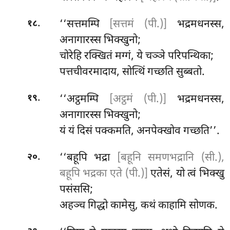
.
‘‘सत्तमम्पि
[सत्तमं (पी.)]
भद्रमधनस्स,
१८
अनागारस्स भिक्खुनो;
चोरेहि रक्खितं मग्गं, ये चञ्ञे परिपन्थिका;
पत्तचीवरमादाय, सोत्थिं गच्छति सुब्बतो.
.
‘‘अट्ठमम्पि
[अट्ठमं (पी.)]
भद्रमधनस्स,
१९
अनागारस्स भिक्खुनो;
यं यं दिसं पक्कमति, अनपेक्खोव गच्छति’’.
.
‘‘बहूपि भद्रा
[बहूनि समणभद्रानि (सी.),
२०
बहूपि भद्रका एते (पी.)]
एतेसं, यो त्वं भिक्खु
पसंससि;
अहञ्च गिद्धो कामेसु, कथं काहामि सोणक.