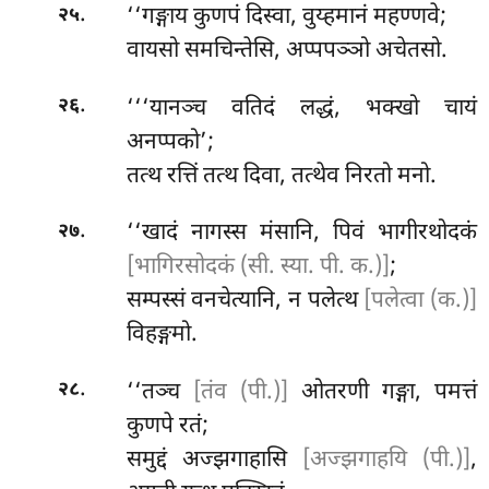
.
‘‘गङ्गाय
कुणपं दिस्वा, वुय्हमानं महण्णवे;
२५
वायसो समचिन्तेसि, अप्पपञ्ञो अचेतसो.
.
‘‘‘यानञ्च
वतिदं लद्धं, भक्खो चायं
२६
अनप्पको’;
तत्थ रत्तिं तत्थ दिवा, तत्थेव निरतो मनो.
.
‘‘खादं नागस्स मंसानि, पिवं भागीरथोदकं
२७
[भागिरसोदकं (सी. स्या. पी. क.)]
;
सम्पस्सं वनचेत्यानि, न पलेत्थ
[पलेत्वा (क.)]
विहङ्गमो.
.
‘‘तञ्च
[तंव (पी.)]
ओतरणी गङ्गा, पमत्तं
२८
कुणपे रतं;
समुद्दं अज्झगाहासि
[अज्झगाहयि (पी.)]
,