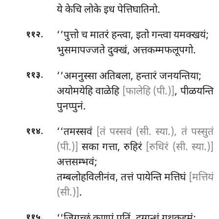
ये केचि लोके इध पेत्तिघातिनो.
.
‘‘पुत्तो च मातरं हन्त्वा, इतो गन्त्वा यमक्खयं;
११२
भुसमापज्जते दुक्खं, अत्तकम्मफलूपगो.
.
‘‘अमनुस्सा अतिबला, हन्तारं जनयन्तिया;
११३
अयोमयेहि वाळेहि
[फालेहि (पी.)]
, पीळयन्ति
पुनप्पुनं.
.
‘‘तमस्सवं
[तं पस्सवं (सी. स्या.), तं पस्सुतं
११४
(पी.)]
सका गत्ता, रुहिरं
[रुधिरं (सी. स्या.)]
अत्तसम्भवं;
तम्बलोहविलीनंव, तत्तं पायेन्ति मत्तिघं
[मत्तियं
(सी.)]
.
.
‘‘जिगुच्छं कुणपं पूतिं, दुग्गन्धं गूथकद्दमं;
११५