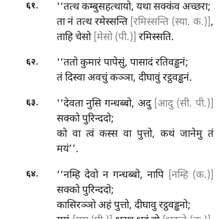
.
‘‘तत्थ कम्बुसहत्थायो, यथा सक्कंव अच्छरा;
६१
ता नं तत्थ रमेस्सन्ति
[रमिस्सन्ति (स्या. क.)]
,
ताहि चेसो
[मेसो (पी.)]
रमिस्सति.
.
‘‘ततो कुमारं पापेसुं, पासादं रतिवड्ढनं;
६२
तं दिस्वा अवचुं कञ्ञा, दीघावुं रट्ठवड्ढनं.
.
‘‘देवता नुसि गन्धब्बो, अदु
[आदु (सी. पी.)]
६३
सक्को पुरिन्ददो;
को वा त्वं कस्स वा पुत्तो, कथं जानेमु तं
मयं’’.
.
‘‘नम्हि देवो न गन्धब्बो, नापि
[नम्हि (क.)]
६४
सक्को पुरिन्ददो;
कासिरञ्ञो अहं पुत्तो, दीघावु रट्ठवड्ढनो;