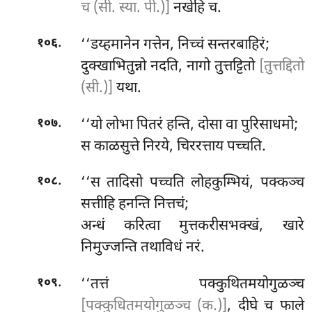
च (सी. स्या. पी.)]
नखेहि च.
.
‘‘डय्हमानेन गत्तेन, निच्चं सन्तरबाहिरं;
१०६
दुक्खाभितुन्नो नदति, नागो तुत्तट्टितो
[तुत्तद्दितो
(सी.)]
यथा.
.
‘‘यो लोभा पितरं हन्ति, दोसा वा पुरिसाधमो;
१०७
स काळसुत्ते निरये, चिररत्ताय पच्चति.
.
‘‘स
तादिसो पच्चति लोहकुम्भियं, पक्कञ्च
१०८
सत्तीहि हनन्ति नित्तचं;
अन्धं करित्वा मुत्तकरीसभक्खं, खारे
निमुज्जन्ति तथाविधं नरं.
.
‘‘तत्तं पक्कुथितमयोगुळञ्च
१०९
[पक्कुधितमयोगुळञ्च (क.)]
, दीघे च फाले