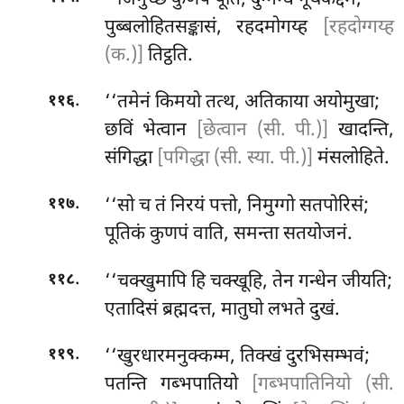
पुब्बलोहितसङ्कासं, रहदमोगय्ह
[रहदोग्गय्ह
(क.)]
तिट्ठति.
.
‘‘तमेनं किमयो तत्थ, अतिकाया अयोमुखा;
११६
छविं भेत्वान
[छेत्वान (सी. पी.)]
खादन्ति,
संगिद्धा
[पगिद्धा (सी. स्या. पी.)]
मंसलोहिते.
.
‘‘सो च तं निरयं पत्तो, निमुग्गो सतपोरिसं;
११७
पूतिकं कुणपं वाति, समन्ता सतयोजनं.
.
‘‘चक्खुमापि हि चक्खूहि, तेन गन्धेन जीयति;
११८
एतादिसं
ब्रह्मदत्त, मातुघो लभते दुखं.
.
‘‘खुरधारमनुक्कम्म, तिक्खं दुरभिसम्भवं;
११९
पतन्ति गब्भपातियो
[गब्भपातिनियो (सी.