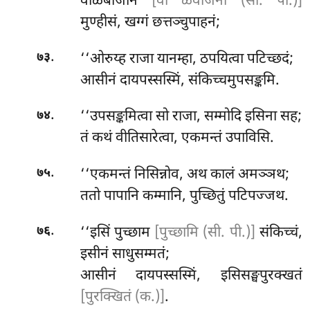
वाळबीजनि
[वा ळवीजनी (सी. पी.)]
मुण्हीसं, खग्गं छत्तञ्चुपाहनं;
.
‘‘ओरुय्ह राजा यानम्हा, ठपयित्वा पटिच्छदं;
७३
आसीनं
दायपस्सस्मिं, संकिच्चमुपसङ्कमि.
.
‘‘उपसङ्कमित्वा सो राजा, सम्मोदि इसिना सह;
७४
तं कथं वीतिसारेत्वा, एकमन्तं उपाविसि.
.
‘‘एकमन्तं निसिन्नोव, अथ कालं अमञ्ञथ;
७५
ततो पापानि कम्मानि, पुच्छितुं पटिपज्जथ.
.
‘‘इसिं पुच्छाम
[पुच्छामि (सी. पी.)]
संकिच्चं,
७६
इसीनं साधुसम्मतं;
आसीनं दायपस्सस्मिं, इसिसङ्घपुरक्खतं
[पुरक्खितं (क.)]
.