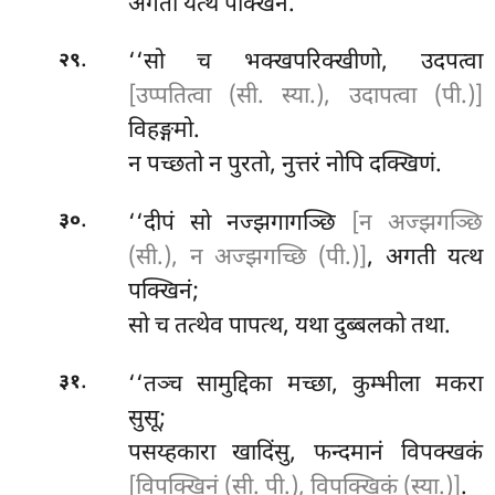
अगती यत्थ पक्खिनं.
.
‘‘सो च भक्खपरिक्खीणो, उदपत्वा
२९
[उप्पतित्वा (सी. स्या.), उदापत्वा (पी.)]
विहङ्गमो.
न पच्छतो न पुरतो, नुत्तरं नोपि दक्खिणं.
.
‘‘दीपं सो नज्झगागञ्छि
[न अज्झगञ्छि
३०
(सी.), न अज्झगच्छि (पी.)]
, अगती यत्थ
पक्खिनं;
सो च तत्थेव पापत्थ, यथा दुब्बलको तथा.
.
‘‘तञ्च सामुद्दिका मच्छा, कुम्भीला मकरा
३१
सुसू;
पसय्हकारा खादिंसु, फन्दमानं विपक्खकं
[विपक्खिनं (सी. पी.), विपक्खिकं (स्या.)]
.