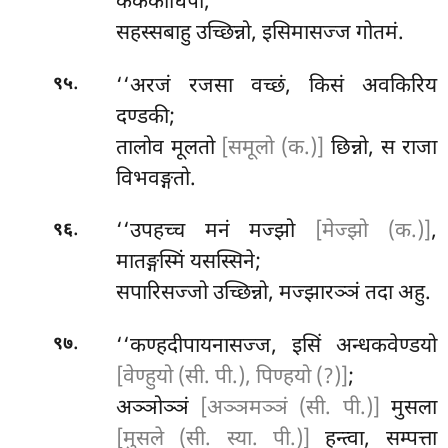
केककाधिपो;
सहस्सबाहु उच्छिन्नो, इसिमासज्ज गोतमं.
.
‘‘अरजं रजसा वच्छं, किसं अवकिरिय
९५
दण्डकी;
तालोव मूलतो
[समूलो (क.)]
छिन्नो, स राजा
विभवङ्गतो.
.
‘‘उपहच्च मनं मज्झो
[मेज्झो (क.)]
,
९६
मातङ्गस्मिं यसस्सिने;
सपारिसज्जो उच्छिन्नो, मज्झारञ्ञं तदा अहु.
.
‘‘कण्हदीपायनासज्ज, इसिं अन्धकवेण्डयो
९७
[वेण्हुयो (सी. पी.), पिण्हयो (?)]
;
अञ्ञोञ्ञं
[अञ्ञमञ्ञं (सी. पी.)]
मुसला
[मुसले (सी. स्या. पी.)]
हन्त्वा, सम्पत्ता