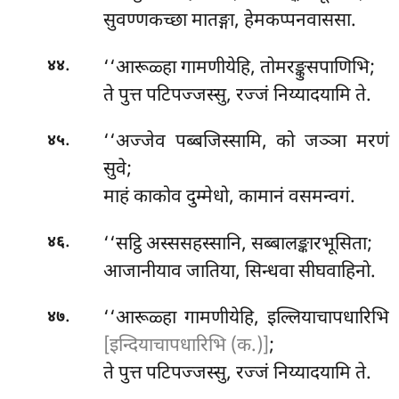
सुवण्णकच्छा मातङ्गा, हेमकप्पनवाससा.
.
‘‘आरूळ्हा
गामणीयेहि, तोमरङ्कुसपाणिभि;
४४
ते पुत्त पटिपज्जस्सु, रज्जं निय्यादयामि ते.
.
‘‘अज्जेव पब्बजिस्सामि, को जञ्ञा मरणं
४५
सुवे;
माहं काकोव दुम्मेधो, कामानं वसमन्वगं.
.
‘‘सट्ठि
अस्ससहस्सानि, सब्बालङ्कारभूसिता;
४६
आजानीयाव जातिया, सिन्धवा सीघवाहिनो.
.
‘‘आरूळ्हा गामणीयेहि, इल्लियाचापधारिभि
४७
[इन्दियाचापधारिभि (क.)]
;
ते पुत्त पटिपज्जस्सु, रज्जं निय्यादयामि ते.