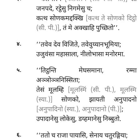
जनपदे, रट्ठेसु निगमेसु च;
कत्थ सोणकमद्दक्खि
[कत्थ ते सोणको दिट्ठो
(सी. पी.)]
, तं मे अक्खाहि पुच्छितो’’.
.
‘‘तवेव देव विजिते, तवेवुय्यानभूमिया;
४
उजुवंसा महासाला, नीलोभासा मनोरमा.
.
‘‘तिट्ठन्ति मेघसमाना, रम्मा
५
अञ्ञोञ्ञनिस्सिता;
तेसं मूलम्हि
[मूलस्मिं (सी. पी.), मूलस्मि
(स्या.)]
सोणको, झायती अनुपादनो
[अनुपादिनो (स्या.), अनुपादानो (पी.)]
;
उपादानेसु लोकेसु, डय्हमानेसु निब्बुतो.
.
‘‘ततो च राजा पायासि, सेनाय चतुरङ्गिया;
६