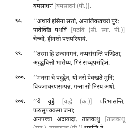
यमसाधनं
[यमसादनं (पी.)]
.
.
‘‘अथायं इसिना सत्तो, अन्तलिक्खचरो पुरे;
९८
पावेक्खि पथविं
[पठविं (सी. स्या. पी.)]
चेच्चो, हीनत्तो पत्तपरियायं.
.
‘‘तस्मा हि छन्दागमनं, नप्पसंसन्ति पण्डिता;
९९
अदुट्ठचित्तो भासेय्य, गिरं सच्चूपसंहितं.
.
‘‘मनसा चे पदुट्ठेन, यो नरो पेक्खते मुनिं;
१००
विज्जाचरणसम्पन्नं, गन्ता सो निरयं अधो.
.
‘‘ये वुड्ढे
[वद्धे (क.)]
परिभासन्ति,
१०१
फरुसूपक्कमा जना;
अनपच्चा अदायादा, तालवत्थु
[तालवत्थू