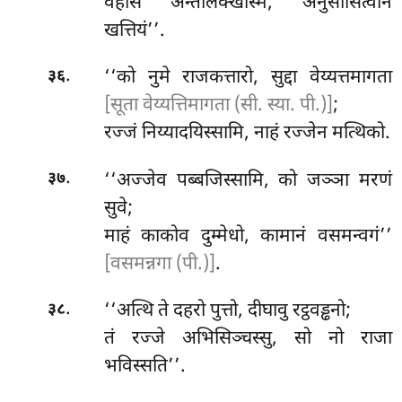
वेहासे अन्तलिक्खस्मिं, अनुसासित्वान
खत्तियं’’.
.
‘‘को
नुमे राजकत्तारो, सुद्दा वेय्यत्तमागता
३६
[सूता वेय्यत्तिमागता (सी. स्या. पी.)]
;
रज्जं निय्यादयिस्सामि, नाहं रज्जेन मत्थिको.
.
‘‘अज्जेव पब्बजिस्सामि, को जञ्ञा मरणं
३७
सुवे;
माहं काकोव दुम्मेधो, कामानं वसमन्वगं’’
[वसमन्नगा (पी.)]
.
.
‘‘अत्थि ते दहरो पुत्तो, दीघावु रट्ठवड्ढनो;
३८
तं रज्जे अभिसिञ्चस्सु, सो नो राजा
भविस्सति’’.