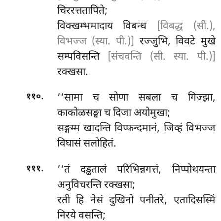
चिररत्ततापिते;
विक्खम्भमादाय विबन्ध
[विबद्ध (सी.),
विभज्ज (स्या. पी.)]
रज्जुभि, विवटे मुखे
सम्पविसन्ति
[संचवन्ति (सी. स्या. पी.)]
रक्खसा.
.
‘‘सामा च सोणा सबला च गिज्झा,
११०
काकोळसङ्घा च दिजा अयोमुखा;
सङ्गम्म
खादन्ति विप्फन्दमानं, जिव्हं विभज्ज
विघासं सलोहितं.
.
‘‘तं
दड्ढतालं परिभिन्नगत्तं, निप्पोथयन्ता
१११
अनुविचरन्ति रक्खसा;
रती हि नेसं दुखिनो पनीतरे, एतादिसस्मिं
निरये वसन्ति;