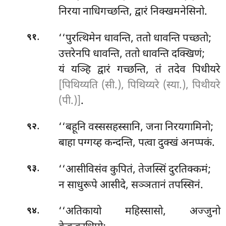
निरया नाधिगच्छन्ति, द्वारं निक्खमनेसिनो.
.
‘‘पुरत्थिमेन
धावन्ति, ततो धावन्ति पच्छतो;
९१
उत्तरेनपि धावन्ति, ततो धावन्ति दक्खिणं;
यं यञ्हि द्वारं गच्छन्ति, तं तदेव पिधीयरे
[पिथिय्यति (सी.), पिथिय्यरे (स्या.), पिथीयरे
(पी.)]
.
.
‘‘बहूनि वस्ससहस्सानि, जना निरयगामिनो;
९२
बाहा पग्गय्ह कन्दन्ति, पत्वा दुक्खं अनप्पकं.
.
‘‘आसीविसंव
कुपितं, तेजस्सिं दुरतिक्कमं;
९३
न साधुरूपे आसीदे, सञ्ञतानं तपस्सिनं.
.
‘‘अतिकायो
महिस्सासो, अज्जुनो
९४