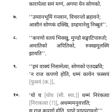
कारापेत्वा समं मग्गं, अगमा येन सोणको.
.
‘‘उय्यानभूमिं गन्त्वान, विचरन्तो ब्रहावने;
७
आसीनं
सोणकं दक्खि, डय्हमानेसु निब्बुतं’’.
.
‘‘कपणो वतयं भिक्खु, मुण्डो सङ्घाटिपारुतो;
८
अमातिको अपितिको, रुक्खमूलस्मि
झायति’’.
.
‘‘इमं वाक्यं निसामेत्वा, सोणको एतदब्रवि;
९
‘न राज कपणो होति, धम्मं कायेन फस्सयं
[फुसयं (क.)]
.
.
‘यो
च
[योध (सी. स्या.)]
धम्मं निरंकत्वा
१०
[निराकत्वा (?)]
, अधम्ममनुवत्तति;
स राज कपणो होति, पापो पापपरायनो’’’.