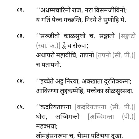
.
‘‘अधम्मचारिनो राज, नरा विसमजीविनो;
८२
यं गतिं पेच्च गच्छन्ति, निरये ते सुणोहि मे.
.
‘‘सञ्जीवो काळसुत्तो च, सङ्घातो
[सङ्खाटो
८३
(स्या. क.)]
द्वे च रोरुवा;
अथापरो
महावीचि, तापनो
[तपनो (सी. पी.)]
च पतापनो.
.
‘‘इच्चेते अट्ठ निरया, अक्खाता दुरतिक्कमा;
८४
आकिण्णा लुद्दकम्मेहि, पच्चेका सोळसुस्सदा.
.
‘‘कदरियतापना
[कदरियतपना (सी. पी.)]
८५
घोरा, अच्चिमन्तो
[अच्चिमन्ता (पी.)]
महब्भया;
लोमहंसनरूपा च, भेस्मा पटिभया दुखा.