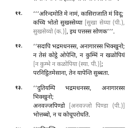
.
‘‘‘अरिन्दमोति
मे नामं, कासिराजाति मं विदू;
११
कच्चि भोतो सुखस्सेय्या
[सुखा सेय्या (पी.),
सुखसेय्यो (क.)]
, इध पत्तस्स सोणक’’’.
.
‘‘सदापि भद्रमधनस्स, अनागारस्स भिक्खुनो;
१२
न तेसं कोट्ठे ओपेन्ति, न कुम्भिं न खळोपियं
[न कुम्भे न कळोपिया (स्या. पी.)]
;
परनिट्ठितमेसाना, तेन यापेन्ति सुब्बता.
.
‘‘दुतियम्पि भद्रमधनस्स, अनागारस्स
१३
भिक्खुनो;
अनवज्जपिण्डो
[अनवज्जो पिण्डा (पी.)]
भोत्तब्बो, न च कोचूपरोधति.