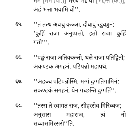
ममं
[मम (पी.)]
भरथ भद्दं वो
[भद्दन्ते (क.)]
,
अहं भत्ता भवामि वो’’.
.
‘‘तं
तत्थ अवचुं कञ्ञा, दीघावुं रट्ठवड्ढनं;
६५
‘कुहिं राजा अनुप्पत्तो, इतो राजा कुहिं
गतो’’’.
.
‘‘पङ्कं राजा अतिक्कन्तो, थले राजा पतिट्ठितो;
६६
अकण्टकं अगहनं, पटिपन्नो महापथं.
.
‘‘अहञ्च पटिपन्नोस्मि, मग्गं दुग्गतिगामिनं;
६७
सकण्टकं सगहनं, येन गच्छन्ति दुग्गतिं’’.
.
‘‘तस्स
ते स्वागतं राज, सीहस्सेव गिरिब्बजं;
६८
अनुसास महाराज, त्वं नो
सब्बासमिस्सरो’’ति.