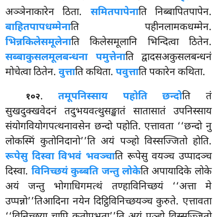
अञ्ञेनाकारेन ठिता.
समितपापेना
ति निब्बापितपापेन.
बाहितपापधम्मेना
ति पहीनलामकधम्मेन.
भिन्नकिलेसमूलेना
ति किलेसमूलानि
भिन्दित्वा ठितेन.
सब्बाकुसलमूलबन्धना पमुत्तेना
ति द्वादसअकुसलबन्धनं
मोचेत्वा ठितेन.
वुत्ता
ति कथिता.
पवुत्ता
ति पकारेन कथिता.
.
तमूपनिस्साय पहोति छन्दो
ति तं
१०२
सुखदुक्खवेदनं तदुभयवत्थुसङ्खातं सातासातं उपनिस्साय
संयोगवियोगपत्थनावसेन छन्दो पहोति. एत्तावता ‘‘छन्दो नु
लोकस्मिं कुतोनिदानो’’ति अयं पञ्हो विस्सज्जितो होति.
रूपेसु दिस्वा विभवं भवञ्चा
ति रूपेसु वयञ्च उप्पादञ्च
दिस्वा.
विनिच्छयं कुब्बति जन्तु लोके
ति अपायादिके लोके
अयं जन्तु भोगाधिगमत्थं तण्हाविनिच्छयं ‘‘अत्ता मे
उप्पन्नो’’तिआदिना नयेन दिट्ठिविनिच्छयञ्च कुरुते. एत्तावता
‘‘विनिच्छया चापि कुतोपभूता’’ति अयं पञ्हो विस्सज्जितो