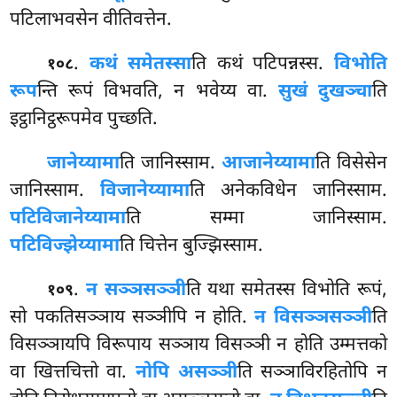
पटिलाभवसेन वीतिवत्तेन.
.
कथं समेतस्सा
ति कथं पटिपन्नस्स.
विभोति
१०८
रूप
न्ति रूपं विभवति, न भवेय्य वा.
सुखं दुखञ्चा
ति
इट्ठानिट्ठरूपमेव पुच्छति.
जानेय्यामा
ति
जानिस्साम.
आजानेय्यामा
ति विसेसेन
जानिस्साम.
विजानेय्यामा
ति अनेकविधेन जानिस्साम.
पटिविजानेय्यामा
ति सम्मा जानिस्साम.
पटिविज्झेय्यामा
ति चित्तेन बुज्झिस्साम.
.
न सञ्ञसञ्ञी
ति यथा समेतस्स विभोति रूपं,
१०९
सो पकतिसञ्ञाय सञ्ञीपि न होति.
न विसञ्ञसञ्ञी
ति
विसञ्ञायपि विरूपाय सञ्ञाय विसञ्ञी न होति उम्मत्तको
वा खित्तचित्तो वा.
नोपि असञ्ञी
ति सञ्ञाविरहितोपि न