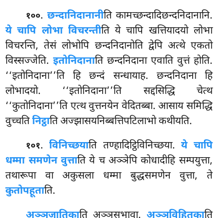
.
छन्दानिदानानी
ति कामच्छन्दादिछन्दनिदानानि.
१००
ये चापि लोभा विचरन्ती
ति ये चापि खत्तियादयो लोभा
विचरन्ति, तेसं लोभोपि छन्दनिदानोति द्वेपि अत्थे एकतो
विस्सज्जेति.
इतोनिदाना
ति छन्दनिदाना एवाति वुत्तं होति.
‘‘इतोनिदाना’’ति हि छन्दं सन्धायाह. छन्दनिदाना हि
लोभादयो. ‘‘इतोनिदाना’’ति सद्दसिद्धि
चेत्थ
‘‘कुतोनिदाना’’ति एत्थ वुत्तनयेन वेदितब्बा. आसाय समिद्धि
वुच्चति
निट्ठा
ति अज्झासयनिब्बत्तिपटिलाभो कथीयति.
.
विनिच्छया
ति तण्हादिट्ठिविनिच्छया.
ये चापि
१०१
धम्मा समणेन वुत्ता
ति ये च अञ्ञेपि कोधादीहि सम्पयुत्ता,
तथारूपा वा अकुसला धम्मा बुद्धसमणेन वुत्ता, ते
कुतोपहूता
ति.
अञ्ञजातिका
ति
अञ्ञसभावा.
अञ्ञविहितका
ति