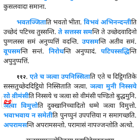
कुसलवादा समाना.
भवतज्जिता
ति
भवतो भीता.
विभवं अभिनन्दन्ती
ति
उच्छेदं
पटिच्च तुस्सन्ति.
ते सत्तस्स सम
न्ति ते उच्छेदवादिनो
पुग्गलस्स समं अनुप्पत्तिं वदन्ति.
उपसम
न्ति अतीव समं.
वूपसम
न्ति सन्तं.
निरोध
न्ति अनुप्पादं.
पटिपस्सद्धि
न्ति
अपुनुप्पत्तिं.
.
एते च ञत्वा उपनिस्सिता
ति एते च दिट्ठिगतिके
११२
सस्सतुच्छेददिट्ठियो निस्सिताति ञत्वा.
ञत्वा मुनी निस्सये
सो वीमंसी
ति निस्सये च ञत्वा सो वीमंसी पण्डितो बुद्धमुनि.
📜
ञत्वा विमुत्तो
ति दुक्खानिच्चादितो धम्मे ञत्वा विमुत्तो.
भवाभवाय न समेती
ति पुनप्पुनं उपपत्तिया न समागच्छति.
अपरामस
न्ति अपरामसन्तो. परामासं नापज्जन्तोति अत्थो.