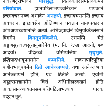
नीवरणदूरीभावेन
परिसुद्धे
. वितक्कादिसमतिक्कमेन
परियोदाते
. झानपटिलाभपच्चनिकानं पापकानं
इच्छावचरानञ्च अभावेन
अनङ्गणे
. इच्छावचरानन्ति इच्छाय
अवचरानं, इच्छावसेन ओतिण्णानं पवत्तानं नानप्पकारानं
कोपअप्पच्चयानन्ति अत्थो. अभिज्झादीनं चित्तूपक्किलेसानं
विगमेन
विगतूपक्किलेसे
. उभयम्पि चेतं
अङ्गणसुत्तवत्थसुत्तानुसारेनेव (म. नि. १.५७ आदयो, ७०
आदयो) वेदितब्बं. वसिप्पत्तिया
मुदुभूते
.
इद्धिपादभावूपगमनेन
कम्मनिये
. भावनापारिपूरिया
पणीतभावूपगमेन
ठिते आनेञ्जप्पत्ते,
यथा आनेञ्जभावं
आनेञ्जप्पत्तं होति, एवं ठितेति अत्थो. एवम्पि
अट्ठङ्गसमन्नागमेन चित्तं अभिनीहारक्खमं होति
आकासानञ्चायतनसमापत्तिपटिलाभत्थाय पादकं
पदट्ठानभूतं.