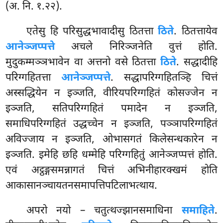
(अ. नि. १.२२).
एतेसु हि परिसुद्धभावादीसु ठितत्ता
ठिते
. ठितत्तायेव
आनेञ्जप्पत्ते
अचले निरिञ्जनेति वुत्तं
होति.
मुदुकम्मञ्ञभावेन वा अत्तनो वसे ठितत्ता
ठिते
. सद्धादीहि
परिग्गहितत्ता
आनेञ्जप्पत्ते
. सद्धापरिग्गहितञ्हि चित्तं
अस्सद्धियेन न इञ्जति, वीरियपरिग्गहितं कोसज्जेन न
इञ्जति, सतिपरिग्गहितं पमादेन न इञ्जति,
समाधिपरिग्गहितं उद्धच्चेन न इञ्जति, पञ्ञापरिग्गहितं
अविज्जाय न इञ्जति, ओभासगतं किलेसन्धकारेन न
इञ्जति. इमेहि छहि धम्मेहि परिग्गहितुं आनेञ्जप्पत्तं होति.
एवं
अट्ठङ्गसमन्नागतं चित्तं अभिनीहारक्खमं होति
आकासानञ्चायतनसमापत्तिपटिलाभत्थाय.
अपरो नयो – चतुत्थज्झानसमाधिना
समाहिते
.