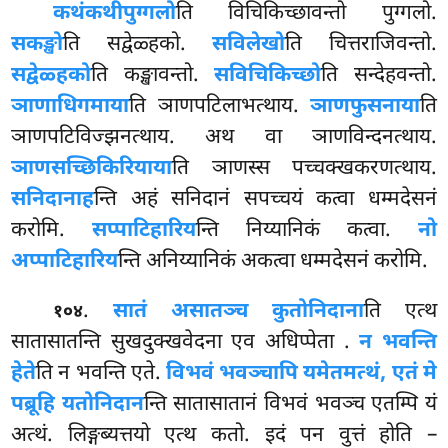
कथंकथी
पुग्गलो
ति विचिकिच्छावन्तो पुग्गलो.
सकङ्खो
ति सद्वेळ्हको.
सविलेखो
ति चित्तराजिवन्तो.
सद्वेळ्हको
ति कङ्खावन्तो.
सविचिकिच्छो
ति सन्देहवन्तो.
ञाणाधिगमाया
ति ञाणपटिलाभत्थाय.
ञाणफुसनाया
ति
ञाणपटिविज्झनत्थाय. अथ वा ञाणविन्दनत्थाय.
ञाणसच्छिकिरियाया
ति ञाणस्स पच्चक्खकरणत्थाय.
सनिदानाह
न्ति अहं सनिदानं सपच्चयं कत्वा धम्मदेसनं
करोमि.
सप्पाटिहारिय
न्ति निय्यानिकं कत्वा.
नो
अप्पाटिहारिय
न्ति अनिय्यानिकं अकत्वा धम्मदेसनं करोमि.
.
सातं असातञ्च कुतोनिदाना
ति एत्थ
१०४
सातासातन्ति सुखदुक्खवेदना एव अधिप्पेता
.
न भवन्ति
हेते
ति न भवन्ति एते.
विभवं भवञ्चापि यमेतमत्थं, एतं मे
पब्रूहि यतोनिदान
न्ति सातासातानं विभवं भवञ्च एतम्पि यं
अत्थं. लिङ्गब्यत्तयो एत्थ कतो. इदं पन वुत्तं होति –