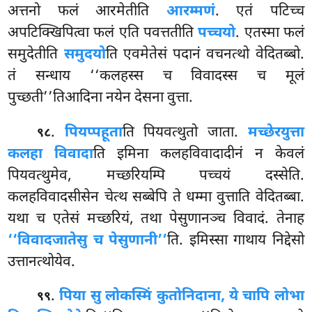
अत्तनो फलं आरमेतीति
आरम्मणं
. एतं पटिच्च
अपटिक्खिपित्वा फलं
एति पवत्ततीति
पच्चयो
. एतस्मा फलं
समुदेतीति
समुदयो
ति एवमेतेसं पदानं वचनत्थो वेदितब्बो.
तं सन्धाय ‘‘कलहस्स च विवादस्स च मूलं
पुच्छती’’तिआदिना नयेन देसना वुत्ता.
.
पियप्पहूता
ति
पियवत्थुतो जाता.
मच्छेरयुत्ता
९८
कलहा विवादा
ति इमिना कलहविवादादीनं न केवलं
पियवत्थुमेव, मच्छरियम्पि पच्चयं
दस्सेति.
कलहविवादसीसेन चेत्थ सब्बेपि ते धम्मा वुत्ताति वेदितब्बा.
यथा च एतेसं मच्छरियं, तथा पेसुणानञ्च विवादं. तेनाह
‘‘विवादजातेसु च पेसुणानी’’
ति. इमिस्सा गाथाय निद्देसो
उत्तानत्थोयेव.
.
पिया सु लोकस्मिं कुतोनिदाना, ये चापि लोभा
९९