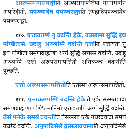
आरुप्पमग्गसमङ्गी
ति
अरूपसमापत्तिया गमनमग्गेन
अपरिहीनो.
पपञ्चायेव पपञ्चसङ्खा
ति तण्हादिपपञ्चायेव
पपञ्चसङ्खा.
.
एत्तावतग्गं नु वदन्ति हेके, यक्खस्स सुद्धिं इध
११०
पण्डितासे. उदाहु अञ्ञम्पि वदन्ति एत्तो
ति एत्तावता नु
इध पण्डिता समणब्राह्मणा अग्गं सुद्धिं सत्तस्स वदन्ति, उदाहु
अञ्ञम्पि एत्तो अरूपसमापत्तितो अधिकञ्च वदन्तीति
पुच्छति.
एत्तो अरूपसमापत्तितो
ति एतस्मा अरूपसमापत्तितो.
.
एत्तावतग्गम्पि वदन्ति हेके
ति एके सस्सतवादा
१११
समणब्राह्मणा पण्डितमानिनो एत्तावतापि अग्गं सुद्धिं वदन्ति.
तेसं पनेके समयं वदन्ती
ति तेसञ्ञेव एके उच्छेदवादा समयं
उच्छेदं वदन्ति.
अनुपादिसेसे कुसलावदाना
ति अनुपादिसेसे