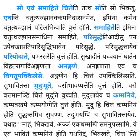
सो एवं समाहिते चित्ते
ति तत्थ
सो
ति सो भिक्खु.
एव
न्ति चतुत्थज्झानक्कमनिदस्सनमेतं, इमिना कमेन
चतुत्थज्झानं पटिलभित्वाति वुत्तं
होति.
समाहिते
ति इमिना
चतुत्थज्झानसमाधिना समाहिते.
परिसुद्धे
तिआदीसु पन
उपेक्खासतिपारिसुद्धिभावेन परिसुद्धे. परिसुद्धत्तायेव
परियोदाते,
पभस्सरेति वुत्तं होति. सुखादीनं पच्चयानं घातेन
विहतरागादिअङ्गणत्ता
अनङ्गणे
. अनङ्गणत्ता एव च
विगतूपक्किलेसे
. अङ्गणेन हि चित्तं उपक्किलिस्सति.
सुभावितत्ता
मुदुभूते,
वसीभावप्पत्तेति वुत्तं होति. वसे
वत्तमानञ्हि चित्तं मुदूति वुच्चति. मुदुत्तायेव च
कम्मनिये,
कम्मक्खमे कम्मयोग्गेति वुत्तं होति. मुदु हि चित्तं कम्मनियं
होति सुद्धन्तमिव सुवण्णं. तदुभयम्पि च सुभावितत्तायेव.
यथाह ‘‘नाहं, भिक्खवे, अञ्ञं एकधम्मम्पि समनुपस्सामि, यं
एवं भावितं कम्मनियं होति यथयिदं, भिक्खवे, चित्त’’न्ति