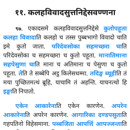
११. कलहविवादसुत्तनिद्देसवण्णना
. एकादसमे
कलहविवादसुत्तनिद्देसे
कुतोपहूता
९७
कलहा विवादा
ति कलहो च तस्स पुब्बभागो विवादो चाति
इमे कुतो जाता.
परिदेवसोका सहमच्छरा चा
ति
परिदेवसोका च सहमच्छरा च कुतो पहूता.
मानातिमाना
सहपेसुणा चा
ति माना च अतिमाना च पेसुणा च कुतो
पहूता.
ते
ति ते सब्बेपि अट्ठ किलेसधम्मा.
तदिङ्घ ब्यूही
ति तं
मया पुच्छितमत्थं ब्रूहि, याचामि तं अहन्ति. याचनत्थो हि
इङ्घा
ति निपातो.
एकेन आकारेना
ति एकेन कारणेन.
अपरेन
आकारेना
ति अपरेन कारणेन.
आगारिका दण्डपसुता
ति
गहपतिनो विहेसमाना.
पब्बजिता आपत्तिं आपज्जन्ता
ति