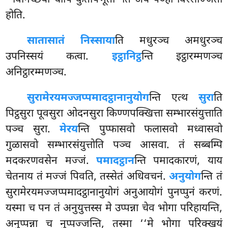
होति.
सातासातं निस्साया
ति मधुरञ्च अमधुरञ्च
उपनिस्सयं कत्वा.
इट्ठानिट्ठ
न्ति इट्ठारम्मणञ्च
अनिट्ठारम्मणञ्च.
सुरामेरयमज्जप्पमादट्ठानानुयोग
न्ति एत्थ
सुरा
ति
पिट्ठसुरा पूवसुरा ओदनसुरा किण्णपक्खित्ता सम्भारसंयुत्ताति
पञ्च सुरा.
मेरय
न्ति पुप्फासवो फलासवो मध्वासवो
गुळासवो सम्भारसंयुत्तोति पञ्च आसवा. तं सब्बम्पि
मदकरणवसेन मज्जं.
पमादट्ठान
न्ति पमादकारणं, याय
चेतनाय तं मज्जं पिवति, तस्सेतं अधिवचनं.
अनुयोग
न्ति तं
सुरामेरयमज्जप्पमादट्ठानानुयोगं
अनुआयोगं पुनप्पुनं करणं.
यस्मा च पन तं अनुयुत्तस्स मे उप्पन्ना चेव भोगा परिहायन्ति,
अनुप्पन्ना च नुप्पज्जन्ति, तस्मा ‘‘मे भोगा परिक्खयं