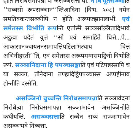
होति निरोधसमापन्नो वा असञ्ञसत्तो वा.
न विभूतसञ्ञी
ति
‘‘सब्बसो रूपसञ्ञान’’न्तिआदिना (विभ. ५०८) नयेन
समतिक्कन्तसञ्ञीपि न होति अरूपज्झानलाभी.
एवं
समेतस्स विभोति रूप
न्ति एतस्मिं सञ्ञसञ्ञितादिभावे
अट्ठत्वा यदेतं वुत्तं ‘‘सो एवं
समाहिते चित्ते…पे…
आकासानञ्चायतनसमापत्तिपटिलाभत्थाय चित्तं
अभिनीहरती’’ति, एवं समेतस्स अरूपमग्गसमङ्गिनो विभोति
रूपं.
सञ्ञानिदाना हि पपञ्चसङ्खा
ति एवं पटिपन्नस्सापि च
या सञ्ञा, तंनिदाना तण्हादिट्ठिपपञ्चास्स अप्पहीनाव
होन्तीति दस्सेति.
असञ्ञिनो वुच्चन्ति निरोधसमापन्ना
ति सञ्ञावेदना
निरोधेत्वा निरोधसमापन्ना सञ्ञाभावेन असञ्ञिनोति
कथीयन्ति.
असञ्ञसत्ता
ति सब्बेन सब्बं सञ्ञाभावेन
असञ्ञभवे निब्बत्ता.