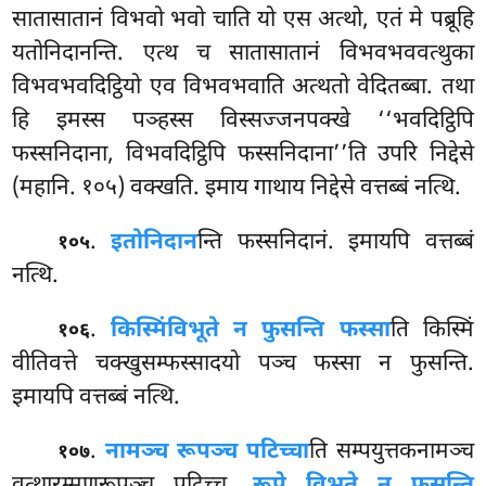
सातासातानं विभवो भवो चाति यो एस अत्थो, एतं मे पब्रूहि
यतोनिदानन्ति. एत्थ च सातासातानं विभवभववत्थुका
विभवभवदिट्ठियो एव विभवभवाति अत्थतो वेदितब्बा. तथा
हि इमस्स पञ्हस्स विस्सज्जनपक्खे ‘‘भवदिट्ठिपि
फस्सनिदाना, विभवदिट्ठिपि फस्सनिदाना’’ति उपरि निद्देसे
(महानि. १०५) वक्खति. इमाय गाथाय निद्देसे वत्तब्बं नत्थि.
.
इतोनिदान
न्ति फस्सनिदानं. इमायपि वत्तब्बं
१०५
नत्थि.
.
किस्मिं
विभूते न फुसन्ति फस्सा
ति किस्मिं
१०६
वीतिवत्ते चक्खुसम्फस्सादयो पञ्च फस्सा न फुसन्ति.
इमायपि वत्तब्बं नत्थि.
.
नामञ्च रूपञ्च पटिच्चा
ति सम्पयुत्तकनामञ्च
१०७
वत्थारम्मणरूपञ्च पटिच्च.
रूपे विभूते न फुसन्ति