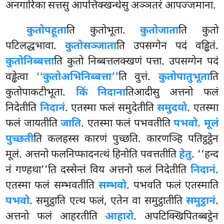
अनगारिका सत्तसु आपत्तिक्खन्धेसु अञ्ञतरं आपज्जमाना.
कुतोपहूता
ति कुतोभूता.
कुतोजाता
ति कुतो
पटिलद्धभावा.
कुतोसञ्जाता
ति उपसग्गेन पदं वड्ढितं.
कुतोनिब्बत्ता
ति कुतो निब्बत्तलक्खणं पत्ता. उपसग्गेन पदं
वड्ढेत्वा
‘‘कुतोअभिनिब्बत्ता’’
ति वुत्तं.
कुतोपातुभूता
ति
कुतोपाकटीभूता.
किं निदाना
तिआदीसु अत्तनो फलं
निदेतीति
निदानं
. एतस्मा फलं समुदेतीति
समुदयो
. एतस्मा
फलं जायतीति
जाति
. एतस्मा फलं पभवतीति
पभवो. मूलं
पुच्छती
ति कलहस्स कारणं पुच्छति. कारणञ्हि पतिट्ठट्ठेन
मूलं. अत्तनो फलनिप्फादनत्थं हिनोति पवत्ततीति
हेतु
. ‘‘हन्द
नं गण्हथा’’ति दस्सेन्तं विय अत्तनो फलं निदेतीति
निदानं
.
एतस्मा फलं सम्भवतीति
सम्भवो
. पभवति फलं एतस्माति
पभवो
. समुट्ठाति एत्थ फलं, एतेन वा समुट्ठातीति
समुट्ठानं
.
अत्तनो फलं आहरतीति
आहारो
. अपटिक्खिपितब्बट्ठेन