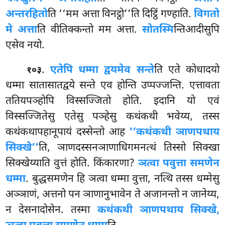
अन्तरहितो
ति ‘‘मम अत्ता विनट्ठो’’ति दिट्ठिं गण्हाति.
विगतो
मे अत्ता
ति वीतिक्कन्तो मम अत्ता.
सोतस्मि
न्तिआदीसुपि
एसेव नयो.
.
एतेपि धम्मा द्वयमेव सन्ते
ति एते कोधादयो
१०३
धम्मा सातासातद्वये सन्ते एव होन्ति उप्पज्जन्ति. एत्तावता
ततियपञ्होपि विस्सज्जितो होति. इदानि यो एवं
विस्सज्जितेसु एतेसु पञ्हेसु कथंकथी भवेय्य, तस्स
कथंकथापहानूपायं दस्सेन्तो आह
‘‘कथंकथी ञाणपथाय
सिक्खे’’
ति, ञाणदस्सनञाणाधिगमनत्थं तिस्सो सिक्खा
सिक्खेय्याति वुत्तं होति. किंकारणा?
ञत्वा पवुत्ता समणेन
धम्मा
. बुद्धसमणेन हि ञत्वा धम्मा वुत्ता, नत्थि तस्स धम्मेसु
अञ्ञाणं, अत्तनो पन ञाणानुभावेन ते अजानन्तो न जानेय्य,
न देसनादोसेन. तस्मा
कथंकथी ञाणपथाय सिक्खे,