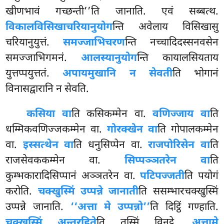
खीणभावं गच्छन्ती’’ति जानाति. एवं सब्बत्थ.
विकालविसिखाचरियानुयोग
न्ति अवेलाय विसिखासु
चरियानुयुत्तं.
समज्जाभिचरण
न्ति नच्चादिदस्सनवसेन
समज्जाभिगमनं.
आलस्यानुयोग
न्ति कायालसियताय
युत्तप्पयुत्ततं.
अपायमुखानि न सेवती
ति भोगानं
विनासद्वारानि न सेवति.
कसिया वा
ति कसिकम्मेन वा.
वणिज्जाय वा
ति
धम्मिकवणिज्जकम्मेन वा.
गोरक्खेन वा
ति गोपालकम्मेन
वा.
इस्सत्थेन वा
ति धनुसिप्पेन
वा.
राजपोरिसेन वा
ति
राजसेवककम्मेन वा.
सिप्पञ्ञतरेन वा
ति
कुम्भकारादिसिप्पानं अञ्ञतरेन वा.
पटिपज्जती
ति पयोगं
करोति.
चक्खुस्मिं उप्पन्ने जानाती
ति ससम्भारचक्खुस्मिं
उप्पन्ने जानाति.
‘‘अत्ता मे उप्पन्नो’’
ति दिट्ठिं गण्हाति.
चक्खुस्मिं अन्तरहिते
ति तस्मिं विनट्ठे.
अत्ता
मे