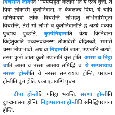
विचरन्ति लोके
ति ‘‘पियप्पहूता कलहा’’ति ये एत्थ वुत्ता, ते
पिया लोकस्मिं कुतोनिदाना, न केवलञ्च पिया, ये चापि
खत्तियादयो लोके विचरन्ति लोभहेतु लोभेनाभिभूता
विचरन्ति, तेसं सो लोभो च कुतोनिदानोति द्वे अत्थे एकाय
पुच्छाय पुच्छति.
कुतोनिदाना
ति चेत्थ किंनिदाना
किंहेतुकाति पच्चत्तवचनस्स तोआदेसो वेदितब्बो, समासे
चस्स लोपाभावो. अथ वा
निदाना
ति जाता, उप्पन्नाति अत्थो.
तस्मा कुतो जाता कुतो उप्पन्नाति वुत्तं होति.
आसा च निट्ठा
चा
ति आसा च तस्सा आसाय समिद्धि च.
ये सम्परायाय
नरस्स होन्ती
ति ये नरस्स सम्परायाय होन्ति, परायना
होन्तीति वुत्तं होति. एका एवायम्पि पुच्छा.
दीपा होन्ती
ति पतिट्ठा भवन्ति.
सरणा होन्ती
ति
दुक्खनासना होन्ति.
निट्ठापरायना होन्ती
ति समिद्धिपरायना
होन्ति.