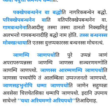
ञत्वा पवुत्ता समणेन धम्मा
ति.
पक्खेपबन्धनेन वा बद्धो
ति नागरिकबन्धेन बद्धो.
परिक्खेपबन्धनेन वा
ति वतिपरिक्खेपबन्धनेन वा.
गामबन्धनेना
तिआदीसु तस्मा तस्मा
ठानतो निक्खमितुं
अलभन्तो गामबन्धनादीहि बद्धो नाम होति.
तस्स बन्धनस्स
मोक्खत्थाया
ति एतस्स वुत्तप्पकारस्स बन्धनस्स मोचनत्थं.
ञाणम्पि ञाणपथो
ति पुरे उप्पन्नं ञाणं
अपरापरुप्पन्नस्स ञाणम्पि ञाणस्स सञ्चरणमग्गोति
ञाणम्पि ञाणपथो.
ञाणस्स आरम्मणम्पि ञाणपथो
ति
ञाणस्स पच्चयोपि तं आलम्बित्वा उप्पज्जनतो ञाणपथो.
ञाणसहभुनोपि धम्मा ञाणपथो
ति ञाणेन सहुप्पन्ना
अवसेसा चित्तचेतसिका धम्मापि ञाणपथो. इदानि उपमाय
साधेन्तो
‘‘यथा अरियमग्गो अरियपथो’’
तिआदिमाह.