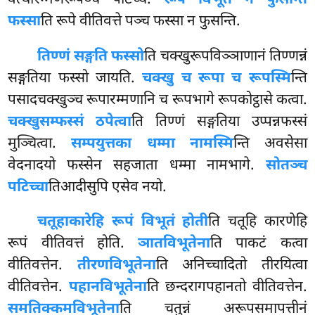
फस्सा
ति रूपे वीतिवत्ते पञ्च फस्सा न फुसन्ति.
तिण्णं सङ्गति फस्सो
ति चक्खुरूपविञ्ञाणानं तिण्णन्नं
सङ्गतिया फस्सो जायति.
चक्खु च रूपा च रूपस्मि
न्ति
पसादचक्खुञ्च रूपारम्मणानि च रूपभागे रूपकोट्ठासे कत्वा.
चक्खुसम्फस्सं ठपेत्वा
ति तिण्णं सङ्गतिया उप्पन्नफस्सं
मुञ्चित्वा.
सम्पयुत्तका धम्मा नामस्मि
न्ति अवसेसा
वेदनादयो
फस्सेन सहजाता धम्मा नामभागे.
सोतञ्च
पटिच्चा
तिआदीसुपि एसेव नयो.
चतूहाकारेहि रूपं विभूतं होती
ति चतूहि कारणेहि
रूपं वीतिवत्तं होति.
ञातविभूतेना
ति पाकटं कत्वा
वीतिवत्तेन.
तीरणविभूतेना
ति अनिच्चादितो तीरयित्वा
वीतिवत्तेन.
पहानविभूतेना
ति छन्दरागपहानतो वीतिवत्तेन.
समतिक्कमविभूतेना
ति चतुन्नं अरूपसमापत्तीनं