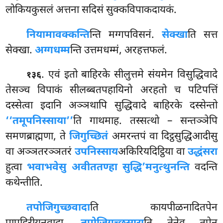
लोकियकुसलं अत्तना सदिसं सुक्कविपाकदायकं.
नियामावक्कन्ति
न्ति मग्गपविसनं.
सेक्खा
ति सत्त
सेक्खा.
अग्गधम्म
न्ति उत्तमधम्मं, अरहत्तफलं.
. एवं इतो बाहिरके सीलुत्तमे संयमेन विसुद्धिवादे
१३६
तेसञ्च विपाकं सीलब्बतपहायिनो अरहतो च पटिपत्तिं
दस्सेत्वा इदानि अञ्ञथापि सुद्धिवादे बाहिरके दस्सेन्तो
‘‘तमूपनिस्साया’’
ति गाथमाह. तस्सत्थो – सन्तञ्ञेपि
समणब्राह्मणा, ते
जिगुच्छितं
अमरन्तपं वा दिट्ठसुद्धिआदीसु
वा अञ्ञतरञ्ञतरं
उपनिस्साय
अकिरियदिट्ठिया वा
उद्धंसरा
हुत्वा
भवाभवेसु अवीततण्हा सुद्धि’मनुत्थुनन्ति
वदन्ति
कथेन्तीति.
तपोजिगुच्छवादा
ति कायपीळनादितपेन