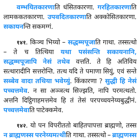
वम्भयितकारणा
ति धंसितकारणा.
गरहितकारणा
ति
लामककतकारणा.
उपवदितकारणा
ति अक्कोसितकारणा.
सकायन
न्ति सकमग्गं.
. किञ्च भिय्यो –
सद्धम्मपूजा
ति गाथा. तस्सत्थो
१४१
– ते च तित्थिया
यथा पसंसन्ति सकायनानि,
सद्धम्मपूजापि नेसं तथेव
वत्तति. ते हि अतिविय
सत्थारादीनि सत्तरोन्ति. तत्थ यदि ते पमाणा सियुं, एवं सन्ते
सब्बेव वादा तथिया भवेय्युं
. किंकारणा
?
सुद्धी हि नेसं
पच्चत्तमेव
. न सा अञ्ञत्थ सिज्झति, नापि परमत्थतो.
अत्तनि दिट्ठिगाहमत्तमेव हि तं तेसं परपच्चयनेय्यबुद्धीनं.
पच्चत्तमेवा
ति पाटेक्कमेव.
. यो पन विपरीततो बाहितपापत्ता ब्राह्मणो, तस्स
१४२
न ब्राह्मणस्स परनेय्यमत्थी
ति गाथा. तस्सत्थो –
ब्राह्मणस्स