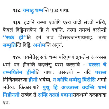
.
यमाहु धम्म
न्ति पुच्छागाथा.
१३८
. इदानि यस्मा एकोपि एत्थ वादो सच्चो नत्थि,
१३९
केवलं दिट्ठिमत्तकेन हि ते वदन्ति, तस्मा तमत्थं दस्सेन्तो
‘‘सकं ही’’
ति इमं ताव विस्सज्जनगाथमाह. तत्थ
सम्मुति
न्ति दिट्ठिं.
अनोम
न्ति अनूनं.
. एवमेतेसु
सकं धम्मं परिपुण्णं ब्रूवन्तेसु अञ्ञस्स
१४०
धम्मं पन हीनन्ति वदन्तेसु यस्स कस्सचि –
परस्स चे
वम्भयितेन हीनो
ति गाथा. तस्सत्थो – यदि
परस्स
निन्दितकारणा
हीनो
भवेय्य,
न कोचि धम्मेसु विसेसि
अग्गो
भवेय्य. किंकारणा?
पुथू हि अञ्ञस्स वदन्ति धम्मं
निहीनतो
सब्बेव ते
सम्हि दळ्हं वदाना
सकधम्मे दळ्हवादा
एव.