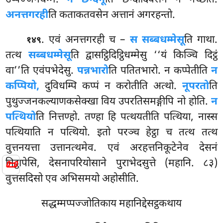
उप्पज्जनधम्मे.
न छन्दगू
ति छन्दादिवसेन न गच्छति.
अनत्तगरही
ति कताकतवसेन अत्तानं अगरहन्तो.
. एवं अनत्तगरही च –
स सब्बधम्मेसू
ति गाथा.
१४९
तत्थ
सब्बधम्मेसू
ति द्वासट्ठिदिट्ठिधम्मेसु ‘‘यं किञ्चि दिट्ठं
वा’’ति एवंपभेदेसु.
पन्नभारो
ति पतितभारो. न कप्पेतीति
न
कप्पियो,
दुविधम्पि कप्पं न करोतीति अत्थो.
नूपरतो
ति
पुथुज्जनकल्याणकसेक्खा विय उपरतिसमङ्गीपि नो होति.
न
पत्थियो
ति नित्तण्हो. तण्हा हि पत्थयतीति पत्थिया, नास्स
पत्थियाति न पत्थियो. इतो परञ्च हेट्ठा च तत्थ तत्थ
वुत्तनयत्ता उत्तानत्थमेव. एवं अरहत्तनिकूटेनेव देसनं
📜
निट्ठापेसि, देसनापरियोसाने पुराभेदसुत्ते (महानि. ८३)
वुत्तसदिसो एव अभिसमयो अहोसीति.
सद्धम्मप्पज्जोतिकाय महानिद्देसट्ठकथाय