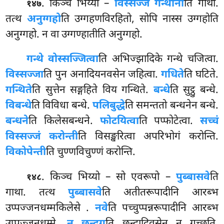
. किञ्च भिय्यो –
विस्सज्ज गन्थानी
ति गाथा.
१४७
तत्थ
अनुग्गहो
ति उग्गहणविरहितो, सोपि नास्स उग्गहोति
अनुग्गहो. न वा उग्गण्हातीति अनुग्गहो.
गन्थे वोस्सज्जित्वा
ति अभिज्झादिके गन्थे चजित्वा.
विस्सज्जा
ति पुन अनादियनवसेन जहित्वा.
गधिते
ति घटिते.
गन्थिते
ति सुत्तेन सङ्गहिते विय गन्थिते.
बन्धे
ति सुट्ठु बन्धे.
विबन्धे
ति विविधा बन्धे.
पलिबुद्धे
ति
समन्ततो बन्धनेन बन्धे.
बन्धने
ति किलेसबन्धने.
फोटयित्वा
ति पप्फोटेत्वा.
सच्चं
विस्सज्जं करोन्ती
ति विसङ्खरित्वा अपरिभोगं करोन्ति.
विकोपेन्ती
ति चुण्णविचुण्णं करोन्ति.
. किञ्च भिय्यो – सो एवरूपो –
पुब्बासवे
ति
१४८
गाथा. तत्थ
पुब्बासवे
ति अतीतरूपादीनि आरब्भ
उप्पज्जनधम्मकिलेसे
.
नवे
ति पच्चुप्पन्नरूपादीनि आरब्भ