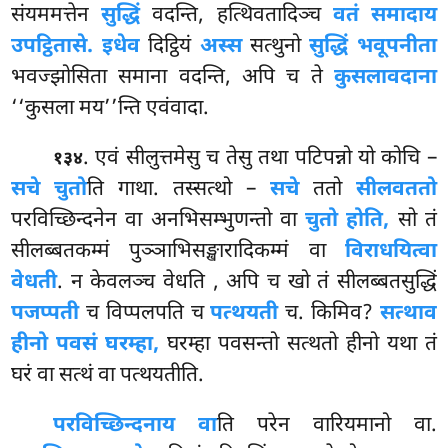
संयममत्तेन
सुद्धिं
वदन्ति, हत्थिवतादिञ्च
वतं समादाय
उपट्ठितासे. इधेव
दिट्ठियं
अस्स
सत्थुनो
सुद्धिं भवूपनीता
भवज्झोसिता समाना वदन्ति, अपि च ते
कुसलावदाना
‘‘कुसला मय’’न्ति एवंवादा.
. एवं सीलुत्तमेसु च तेसु तथा पटिपन्नो यो कोचि –
१३४
सचे चुतो
ति गाथा. तस्सत्थो –
सचे
ततो
सीलवततो
परविच्छिन्दनेन वा अनभिसम्भुणन्तो वा
चुतो होति,
सो तं
सीलब्बतकम्मं पुञ्ञाभिसङ्खारादिकम्मं वा
विराधयित्वा
वेधती
. न केवलञ्च वेधति
, अपि च खो तं सीलब्बतसुद्धिं
पजप्पती
च विप्पलपति च
पत्थयती
च. किमिव?
सत्थाव
हीनो पवसं घरम्हा,
घरम्हा पवसन्तो सत्थतो हीनो यथा तं
घरं वा सत्थं वा पत्थयतीति.
परविच्छिन्दनाय वा
ति परेन वारियमानो वा.