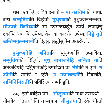
नालं.
. एवञ्हि अविवादमानो –
या काचिमा
ति गाथा.
१३२
तत्थ
सम्मुतियो
ति दिट्ठियो.
पुथुज्जा
ति पुथुज्जनसम्भवा.
सो
उपयं किमेय्या
ति सो उपगन्तब्बट्ठेन उपयं रूपादीसु
एकम्पि
धम्मं किं उपेय्य, केन वा कारणेन उपेय्य.
दिट्ठे सुते
खन्तिमकुब्बमानो
ति दिट्ठसुतसुद्धीसु पेमं अकरोन्तो.
पुथुज्जनेहि जनिता
ति पुथुज्जनेहि उप्पादिता.
सम्मुतियो
ति दिट्ठियो.
पुथु नानाजनेहि जनिता वा
ति
अनेकविधेहि दिट्ठिगतिकेहि उप्पादिता वा.
नेती
ति न एति.
न
उपेती
ति समीपं न एति.
न उपगच्छती
ति निवत्तति.
नाभिनिविसती
ति पविसित्वा नप्पतिट्ठति.
. इतो बाहिरा पन –
सीलुत्तमा
ति गाथा तस्सत्थो –
१३३
सीलंयेव ‘‘उत्तम’’न्ति मञ्ञमाना
सीलुत्तमा
ति एके भोन्तो