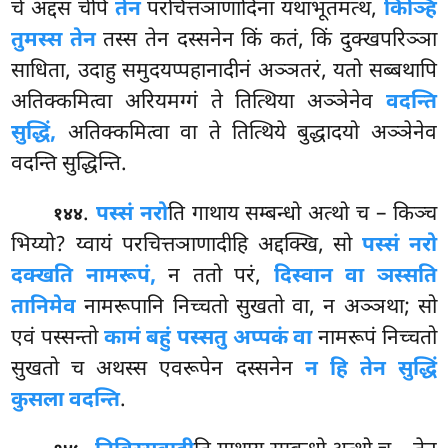
चे अद्दस चेपि
तेन
परचित्तञाणादिना यथाभूतमत्थं,
किञ्हि
तुमस्स तेन
तस्स तेन दस्सनेन किं कतं, किं दुक्खपरिञ्ञा
साधिता, उदाहु समुदयप्पहानादीनं अञ्ञतरं, यतो सब्बथापि
अतिक्कमित्वा अरियमग्गं ते तित्थिया अञ्ञेनेव
वदन्ति
सुद्धिं,
अतिक्कमित्वा वा ते तित्थिये बुद्धादयो अञ्ञेनेव
वदन्ति सुद्धिन्ति.
.
पस्सं नरो
ति गाथाय सम्बन्धो अत्थो च – किञ्च
१४४
भिय्यो? य्वायं परचित्तञाणादीहि अद्दक्खि, सो
पस्सं नरो
दक्खति नामरूपं,
न ततो परं,
दिस्वान वा ञस्सति
तानिमेव
नामरूपानि निच्चतो सुखतो वा, न अञ्ञथा; सो
एवं पस्सन्तो
कामं बहुं पस्सतु अप्पकं वा
नामरूपं निच्चतो
सुखतो च अथस्स एवरूपेन दस्सनेन
न हि तेन सुद्धिं
कुसला वदन्ति
.