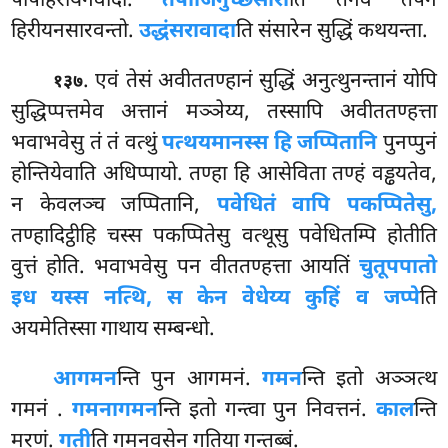
पापहिरीयनवादा.
तपोजिगुच्छसारा
ति तेनेव तपेन
हिरीयनसारवन्तो.
उद्धंसरावादा
ति संसारेन सुद्धिं कथयन्ता.
. एवं
तेसं अवीततण्हानं सुद्धिं अनुत्थुनन्तानं योपि
१३७
सुद्धिप्पत्तमेव अत्तानं मञ्ञेय्य, तस्सापि अवीततण्हत्ता
भवाभवेसु तं तं वत्थुं
पत्थयमानस्स हि जप्पितानि
पुनप्पुनं
होन्तियेवाति अधिप्पायो. तण्हा हि आसेविता तण्हं वड्ढयतेव,
न केवलञ्च जप्पितानि,
पवेधितं वापि पकप्पितेसु,
तण्हादिट्ठीहि चस्स पकप्पितेसु वत्थूसु पवेधितम्पि होतीति
वुत्तं होति. भवाभवेसु पन वीततण्हत्ता आयतिं
चुतूपपातो
इध यस्स नत्थि, स केन वेधेय्य कुहिं व जप्पे
ति
अयमेतिस्सा गाथाय सम्बन्धो.
आगमन
न्ति पुन आगमनं.
गमन
न्ति इतो अञ्ञत्थ
गमनं
.
गमनागमन
न्ति इतो गन्त्वा पुन निवत्तनं.
काल
न्ति
मरणं.
गती
ति गमनवसेन गतिया गन्तब्बं.