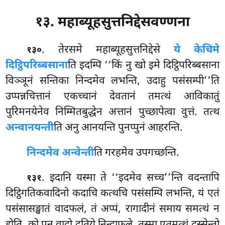
१३. महाब्यूहसुत्तनिद्देसवण्णना
. तेरसमे
महाब्यूहसुत्तनिद्देसे
ये केचिमे
१३०
दिट्ठिपरिब्बसाना
ति इदम्पि ‘‘किं नु खो इमे दिट्ठिपरिब्बसाना
विञ्ञूनं सन्तिका निन्दमेव लभन्ति, उदाहु पसंसम्पी’’ति
उप्पन्नचित्तानं एकच्चानं देवतानं तमत्थं आविकातुं
पुरिमनयेनेव निम्मितबुद्धेन अत्तानं पुच्छापेत्वा वुत्तं. तत्थ
अन्वानयन्ती
ति अनु आनयन्ति पुनप्पुनं आहरन्ति.
निन्दमेव अन्वेन्ती
ति गरहमेव उपगच्छन्ति.
. इदानि यस्मा ते ‘‘इदमेव सच्च’’न्ति वदन्तापि
१३१
दिट्ठिगतिकवादिनो कदाचि कत्थचि पसंसम्पि लभन्ति, यं एतं
पसंसासङ्खातं वादफलं, तं अप्पं, रागादीनं समाय समत्थं न
होति, को पन वादो दुतिये निन्दाफले, तस्मा
एतमत्थं दस्सेन्तो