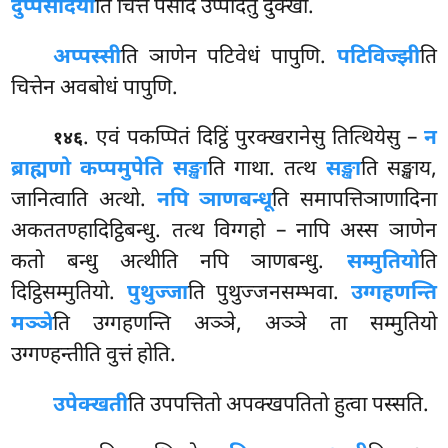
दुप्पसादयो
ति चित्ते पसादं उप्पादेतुं दुक्खो.
अप्पस्सी
ति ञाणेन पटिवेधं पापुणि.
पटिविज्झी
ति
चित्तेन अवबोधं पापुणि.
. एवं पकप्पितं दिट्ठिं पुरक्खरानेसु तित्थियेसु –
न
१४६
ब्राह्मणो कप्पमुपेति सङ्खा
ति गाथा. तत्थ
सङ्खा
ति सङ्खाय,
जानित्वाति अत्थो.
नपि ञाणबन्धू
ति समापत्तिञाणादिना
अकततण्हादिट्ठिबन्धु. तत्थ विग्गहो – नापि अस्स ञाणेन
कतो बन्धु अत्थीति नपि ञाणबन्धु.
सम्मुतियो
ति
दिट्ठिसम्मुतियो.
पुथुज्जा
ति पुथुज्जनसम्भवा.
उग्गहणन्ति
मञ्ञे
ति उग्गहणन्ति अञ्ञे, अञ्ञे ता सम्मुतियो
उग्गण्हन्तीति वुत्तं होति.
उपेक्खती
ति
उपपत्तितो अपक्खपतितो हुत्वा पस्सति.