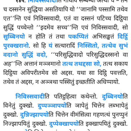
.
निविस्सवादी
ति
गाथाय सम्बन्धो अत्थो च – तेन
१४५
च दस्सनेन सुद्धिया असतियापि यो ‘‘जानामि पस्सामि तथेव
एत’’न्ति एवं निविस्सवादी, एतं वा दस्सनं पटिच्च दिट्ठिया
सुद्धिं पच्चेन्तो ‘‘इदमेव सच्च’’न्ति एवं निविस्सवादी, सो
सुब्बिनयो
न होति तं तथा
पकप्पितं
अभिसङ्खतं
दिट्ठिं
पुरक्खरानो
. सो हि
यं
सत्थारादिं
निस्सितो, तत्थेव सुभं
वदानो सुद्धिं वदो,
‘‘परिसुद्धिवादो
परिसुद्धिदस्सनो वा
अह’’न्ति अत्तानं मञ्ञमानो
तत्थ तथद्दसा सो,
तत्थ सकाय
दिट्ठिया अविपरीतमेव सो अद्दस. यथा सा दिट्ठि पवत्तति,
तथेव तं अद्दस, न अञ्ञथा पस्सितुं इच्छतीति अधिप्पायो.
निविस्सवादी
ति पतिट्ठहित्वा कथेन्तो.
दुब्बिनयो
ति
विनेतुं दुक्खो.
दुप्पञ्ञापयो
ति ञापेतुं चित्तेन लब्भापेतुं
दुक्खो.
दुन्निज्झापयो
ति चित्तेन वीमंसित्वा गहणत्थं पुनप्पुनं
निज्झापयितुं दुक्खो.
दुप्पेक्खापयो
ति इक्खापयितुं दुक्खो.