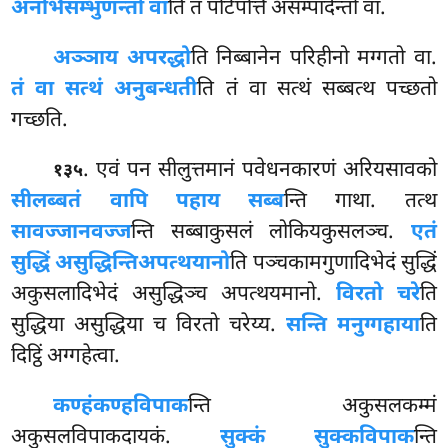
अनभिसम्भुणन्तो वा
ति तं पटिपत्तिं असम्पादेन्तो वा.
अञ्ञाय अपरद्धो
ति निब्बानेन परिहीनो मग्गतो वा.
तं वा सत्थं अनुबन्धती
ति तं वा सत्थं सब्बत्थ पच्छतो
गच्छति.
. एवं पन सीलुत्तमानं पवेधनकारणं अरियसावको
१३५
सीलब्बतं वापि पहाय सब्ब
न्ति गाथा. तत्थ
सावज्जानवज्ज
न्ति सब्बाकुसलं लोकियकुसलञ्च.
एतं
सुद्धिं असुद्धिन्ति
अपत्थयानो
ति पञ्चकामगुणादिभेदं सुद्धिं
अकुसलादिभेदं असुद्धिञ्च अपत्थयमानो.
विरतो चरे
ति
सुद्धिया असुद्धिया च विरतो चरेय्य.
सन्ति मनुग्गहाया
ति
दिट्ठिं अग्गहेत्वा.
कण्हं
कण्हविपाक
न्ति अकुसलकम्मं
अकुसलविपाकदायकं.
सुक्कं सुक्कविपाक
न्ति