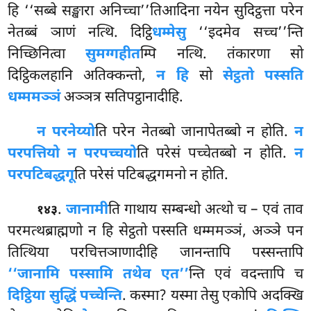
हि ‘‘सब्बे सङ्खारा अनिच्चा’’तिआदिना नयेन सुदिट्ठत्ता परेन
नेतब्बं ञाणं नत्थि. दिट्ठि
धम्मेसु
‘‘इदमेव
सच्च’’न्ति
निच्छिनित्वा
सुमग्गहीत
म्पि नत्थि. तंकारणा सो
दिट्ठिकलहानि अतिक्कन्तो,
न हि
सो
सेट्ठतो पस्सति
धम्ममञ्ञं
अञ्ञत्र सतिपट्ठानादीहि.
न परनेय्यो
ति परेन नेतब्बो जानापेतब्बो न होति.
न
परपत्तियो न परपच्चयो
ति परेसं पच्चेतब्बो न होति.
न
परपटिबद्धगू
ति परेसं पटिबद्धगमनो न होति.
.
जानामी
ति गाथाय सम्बन्धो अत्थो च – एवं ताव
१४३
परमत्थब्राह्मणो न हि सेट्ठतो पस्सति धम्ममञ्ञं, अञ्ञे पन
तित्थिया परचित्तञाणादीहि जानन्तापि पस्सन्तापि
‘‘जानामि पस्सामि तथेव एत’’
न्ति एवं वदन्तापि च
दिट्ठिया सुद्धिं पच्चेन्ति
. कस्मा? यस्मा तेसु एकोपि अदक्खि