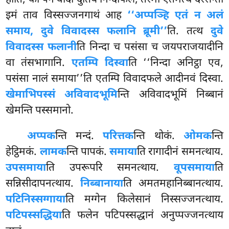
इमं ताव विस्सज्जनगाथं आह
‘‘अप्पञ्हि एतं न अलं
समाय, दुवे विवादस्स फलानि ब्रूमी’’
ति. तत्थ
दुवे
विवादस्स फलानी
ति निन्दा च पसंसा च जयपराजयादीनि
वा तंसभागानि.
एतम्पि दिस्वा
ति ‘‘निन्दा अनिट्ठा एव,
पसंसा नालं समाया’’ति एतम्पि विवादफले आदीनवं दिस्वा.
खेमाभिपस्सं अविवादभूमि
न्ति अविवादभूमिं निब्बानं
खेमन्ति पस्समानो.
अप्पक
न्ति मन्दं.
परित्तक
न्ति थोकं.
ओमक
न्ति
हेट्ठिमकं.
लामक
न्ति पापकं.
समाया
ति रागादीनं समनत्थाय.
उपसमाया
ति उपरूपरि समनत्थाय.
वूपसमाया
ति
सन्निसीदापनत्थाय.
निब्बानाया
ति अमतमहानिब्बानत्थाय.
पटिनिस्सग्गाया
ति मग्गेन किलेसानं निस्सज्जनत्थाय.
पटिपस्सद्धिया
ति फलेन पटिपस्सद्धानं अनुप्पज्जनत्थाय